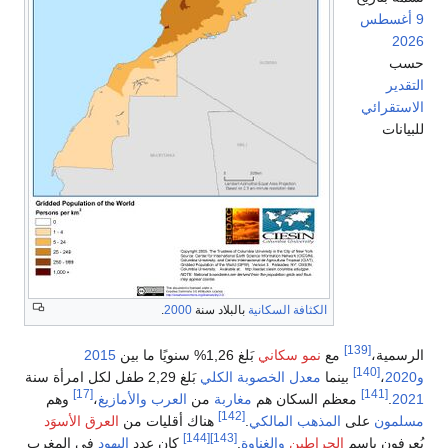
رائي
ت
الكثافة السكانية
بالبلاد سنة
2000
.
[139]
ة،
مع
نمو سكاني
بَلغ 1,26% سنويًا ما بين
2015
[140]
،
بينما
معدل الخصوبة الكلي
بَلغ 2,29 طفل لكل امرأة سنة
[17]
[141]
معظم السكان هم
مغاربة
من
العرب والأمازيغ
،
وهم
[142]
ن
على
المذهب المالكي
.
هناك أقليات من
العرق الأسوَد
[144]
[143]
ن باسم
الحراطين
والغناوة
.
كان عدد
اليهود
في المغرب