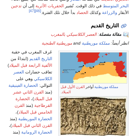
المتوسط
في ذلك الوقت. تُشير
الحفريات الأثرية
إلى أن
تدجين
[47]
[46]
والزراعة
وكذلك
الحصاد
بدأ خلال تلك الفترة.
لتاريخ القديم
الة مفصلة
:
العصر الكلاسيكي بالمغرب
ضاً:
مملكة موريطنية
and
موريطنية الطنجية
عَرف المغرب في حقبة
التاريخ القديم
(ابتداءً من
الألفية الرابعة قبل الميلاد
)
تعاقب حضارات
العصر
الكلاسيكي
وهي على
التوالي:
الحضارة الفينيقية
مملكة موريطنية
أواخر
القرن الأول قبل
(منذ
القرن الثاني عشر
الميلاد
.
قبل الميلاد
)،
الحضارة
القرطاجية
(منذ
القرن
الخامس قبل الميلاد
)،
الحضارة الموريطنية
(منذ
القرن الثاني قبل الميلاد
)،
الحضارة الرومانية
(منذ