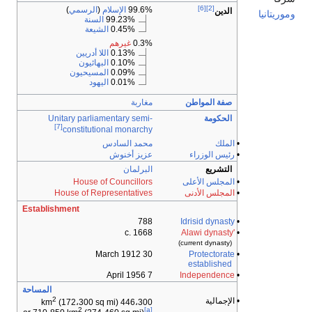
[6]
[2]
99.6%
الإسلام
(
الرسمي
)
الدين
نيا
99.23%
السنة
0.45%
الشيعة
0.3%
غيرهم
0.13%
اللا أدريين
0.10%
البهائيون
0.09%
المسيحيون
0.01%
اليهود
صفة المواطن
مغاربة
الحكومة
semi-
parliamentary
Unitary
[7]
constitutional monarchy
•
الملك
محمد السادس
•
رئيس الوزراء
عزيز أخنوش
التشريع
البرلمان
•
المجلس الأعلى
House of Councillors
•
المجلس الأدنى
House of Representatives
Establishment
788
Idrisid dynasty
•
c. 1668
'Alawi dynasty
•
(current dynasty)
30 March 1912
Protectorate
•
established
7 April 1956
Independence
•
المساحة
2
• الإجمالية
(172،300 sq mi)
446،300 km
2
[a]