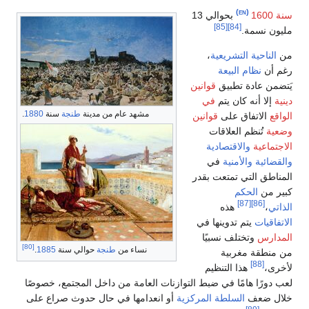
‏
(en)
بحوالي 13
[85]
[84]
نسمة.
احية التشريعية
،
ن
نظام البيعة
 عادة تطبيق
قوانين
ا أنه كان يتم
في
مشهد عام من مدينة
طنجة
سنة
1880
.
لاتفاق على
قوانين
تُنظم العلاقات
عية
والاقتصادية
ئية
والأمنية
في
ق التي تمتعت بقدر
من
الحكم
[87]
[86]
،
هذه
يات
يتم تدوينها في
رس
وتختلف نسبيًا
[80]
نساء من
طنجة
حوالي سنة
1885
.
قة مغربية
[88]
هذا التنظيم
رًا هامًا في ضبط التوازنات العامة من داخل المجتمع، خصوصًا
ضعف
السلطة المركزية
أو انعدامها في حال حدوث صراع على