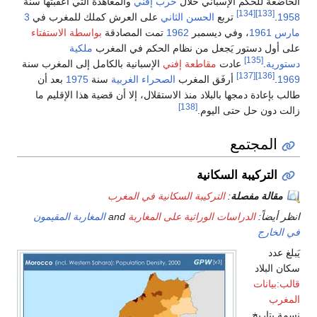
ة للحكم الإسباني خلال
حرب إفني
والمعاهدة التي أعقبتها سنة
[134]
[133]
تربع
الحسن الثاني
على العرش كملك للمغرب في
3
1961
، وفي ديسمبر
1962
تمت المصادقة
بواسطة الاستفتاء
ل دستور يَجعل من نظام الحكم في المغرب
ملكية
[135]
ة
.
عادت
مقاطعة إفني
الإسبانية بالكامل إلى المغرب سنة
[137]
[136]
أرفَق المغرب
الصحراء الغربية
سنة
1975
بعد أن
عادة دمجها بالبلاد منذ الاستقلال، إلا أن قضية هذا الإقليم ما
[138]
ون حل حتى اليوم.
لمجتمع
لتركيبة السكانية
الة مفصلة
:
التركيبة السكانية في المغرب
ضاً:
الدراسات الوراثية على المغاربة
and
المغاربة المقيمون
ارج
دد
بلاد
يانات
ب
تاريخ