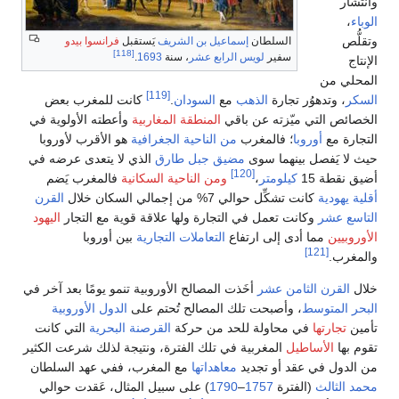
ر
السلطان
إسماعيل بن الشريف
يَستقبل
فرانسوا بيدو
[118]
سفير
لويس الرابع عشر
، سنة
1693
.
ي من
[119]
، وتدهوُر تجارة
الذهب
مع
السودان
.
كانت للمغرب بعض
ص التي ميّزته عن باقي
المنطقة المغاربية
وأعطته الأولوية في
ة مع
أوروبا
؛ فالمغرب
من الناحية الجغرافية
هو الأقرب لأوروبا
 يَفصل بينهما سوى
مضيق جبل طارق
الذي لا يتعدى عرضه في
[120]
قطة 15
كيلومتر
،
ومن الناحية السكانية
فالمغرب يَضم
هودية
كانت تشكِّل حوالي 7% من إجمالي السكان خلال
القرن
 عشر
وكانت تعمل في التجارة ولها علاقة قوية مع التجار
اليهود
يين
مما أدى إلى ارتفاع
التعاملات التجارية
بين أوروبا
[121]
ب.
لقرن الثامن عشر
أخَذت المصالح الأوروبية تنمو يومًا بعد آخر في
المتوسط
، وأصبحت تلك المصالح تُحتم على
الدول الأوروبية
تجارتها
في محاولة للحد من حركة
القرصنة البحرية
التي كانت
ها
الأساطيل
المغربية في تلك الفترة، ونتيجة لذلك شرعت الكثير
ول في عقد أو تجديد
معاهداتها
مع المغرب، ففي عهد السلطان
لثالث
(الفترة
1757
–
1790
) على سبيل المثال، عَقدت حوالي