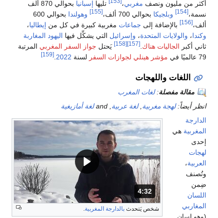
[153]
من مليون ونصف
مغربي
،
تليها
إسبانيا
بحوالي 870 ألف
[155]
[154]
وبلجيكا
بحوالي 700 ألف،
وهولندا
بحوالي 600
بالإضافة إلى
جماعات
مغربية كبيرة في كل من
إيطاليا
،
والولايات المتحدة
،
وإسرائيل
التي يشكِّل فيها
اليهود المغاربة
[158]
[157]
كبر
الجاليات هناك
.
يَحتل
جواز السفر المغربي
المرتبة
[159]
مؤشر هينلي لجوازات السفر
لسنة
2022
.
للغات واللهجات
الة مفصلة
:
لغات المغرب
ضاً:
لهجة مغربية
,
لغة عربية
, and
لغة أمازيغية
ة
ية
هي
،
ف
4:32
المدة: دقائق و 32 ثواني.
بي
شخص يَتحدث
بالدارجة المغربية
.
سان