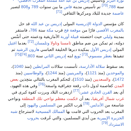
بربر
وتأسيس
إدريس بن عبد الله
مملكة المغرب الأقصى
[70]
78
.
تم تأسيس مدينة
فاس
ما بين سنوات
789
و808
لتصير
[71]
جديدة للبلاد ومركزها الثقافي.
مؤسس
الدولة الإدريسية
المولى
إدريس بن عبد الله
قد حل
ب الأقصى
فارًا من
موقعة فخ
قرب
مكة
سنة
786
، فاستقر
وليلي
حيث احتضنته
قبيلة أوربة
الأمازيغية ودعمته حتى أسَّس
[72]
 ثم تمكن من ضم مناطق
تامسنا
وتاولا
وتلمسان
.
بعدما
اغتيل
ى
إدريس الأول
بمكيدة دبرها الخليفة العباسي
هارون الرشيد
تم
[75]
[74]
[73]
ا
بعطر
مسموم
،
بُويع
ابنه
إدريس الثاني
سنة
803
.
قوط
سلالة الأدارسة
، تأسست سلالات
المرابطين
(منذ
1040
)،
دين
(منذ
1121
)،
والمرينيين
(منذ
1244
)،
والوطاسيين
(منذ
)
والسعديين
(منذ
1510
)، لتَحكم المغرب بالتتالي متخِذين
بعض
[76]
عاصمة لدول ذات رقعة جغرافية واسعة؛
وفي هذه العهود،
[77]
القرن الحادي عشر
،
ازدهرت البلاد وبرزت كقوة كبرى في
ال أفريقيا
، بعد أن
حَكمت معظم نواحي تلك المنطقة
ونواحي
[78]
ة من
الأندلس
.
هَرب الكثير من
المسلمين
واليهود
إلى
 بعد الحروب التي قامت بها
الممالك المسيحية
لاسترجاع
شبه
 الإيبيرية
من أيدي المسلمين، والتي عُرفت
بحروب
[79]
اد
.