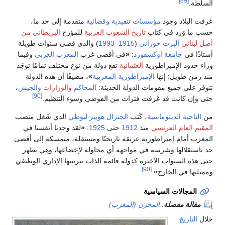
[89]
.
البلاد وجود
مؤسسات تنفيذية
وقضائية
متقدمة إلى حد ما،
ا وَرد في كتاب
تاريخ الشعوب العربية
للمؤرخ
البريطاني من
ناني
ألبرت حوراني
(
1915
–
1993
) والذي قضى سنوات طويلة
ا في
جامعة أوكسفورد
:
«
في أقصى غرب
المغرب العربي
وفيما
دود الإمبراطورية
العثمانية
تقع دولة من نوع مختلف تمامًا توجَد
ن طويل: إنها
الإمبراطورية المغربية
»
، مضيفًا أن هذه الدولة
على جميع مقومات الدولة الحديثة:
المحاكم
والوزارات
والجيش
،
[90]
ن كانت قد عَرفت فترات من الفوضى وسوء التنظيم.
احية الدبلوماسية
، كَتب
الجنرال هوبير ليوطي
الذي شَغل منصب
 العام الفرنسي
منذ
1912
حتى
1925
:
«
لقد وجدنا أنفسنا في
 أمام إمبراطورية عريقة تاريخيًا ومستقلة، متمسكة إلى أقصى
تقلالها وشرسة في مواجهة أي محاولة لإخضاعها، وهي تظهر
ه السنوات الأخيرة كدولة قائمة الذات بترتيبها الإداري الوظيفي
[90]
ها في الخارج
»
.
لمجالات السياسية
الة مفصلة
:
المخزن (المغرب)
لتاريخ