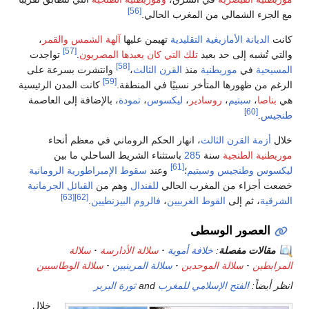
[56]
زء الشمالي من المغرب الحالي.
لديانة الأمازيغية التقليدية
تهيمن عليها
آلهة الشمس
والقمر
،
[57]
تُشبه إلى حد بعيد
تلك التي كان يعبدها المصريون
.
تواجدت
[58]
ية
في
موريطنية
منذ
القرن الثالث
،
وانتشرت بسرعة على
[59]
من ظهورها المتأخر نسبيًا في المنطقة.
كانت المدن الرئيسية
صا
،
سبتيم
،
روسادير
،
ليكسوس
،
تمودة
، بالإضافة إلى العاصمة
[60]
س
.
زمة القرن الثالث
، انهار الحكم الروماني في معظم أنحاء
ية الطنجية
سنة
285
باستثناء الشريط الساحلي ما بين
[61]
س
وطنجيس
وسبتيم
؛
وعند
سقوط الإمبراطورية الرومانية
أجزاء من المغرب الحالي
للفندال
وهم من
القبائل الجرمانية
[63]
[62]
ة
، ثم إلى
القوط الغربيين
،
فالروم البيزنطيين
.
لعصور الوسطى
الات مفصلة
:
خلافة أموية
سلالة الأدارسة
سلالة
طين
سلالة الموحدين
سلالة المرينيين
سلالة الوطاسيين
ضاً:
الفتح الإسلامي للمغرب
and
ثورة البربر
خلال