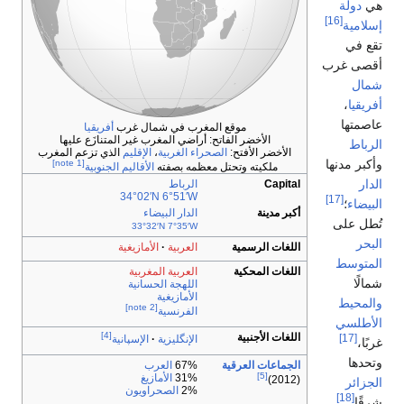
لة
[16]
ة
غرب
،
ا
موقع المغرب في شمال غرب
أفريقيا
الأخضر الفاتح: أراضي المغرب غير المتنازَع عليها
الأخضر الأفتح:
الصحراء الغربية
،
الإقليم
الذي تزعم المغرب
دنها
[note 1]
ملكيته وتحتل معظمه
بصفته
الأقاليم الجنوبية
Capital
الرباط
34°02′N
6°51′W
[17]
؛
أكبر مدينة
الدار البيضاء
لى
33°32′N
7°35′W
اللغات الرسمية
العربية
الأمازيغية
سط
اللغات المحكية
العربية المغربية
اللهجة الحسانية
الأمازيغية
يط
[note 2]
الفرنسية
سي
[4]
اللغات الأجنبية
الإنگليزية
الإسپانية
الجماعات العرقية
67%
العرب
[5]
31%
الأمازيغ
(2012)
ر
2%
الصحراويون