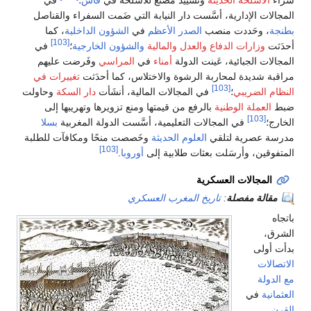
ات الإدارية، أسَّست دار النيابة التي ضَمت السفراء والقناصل
، وحَددت منصب
الصدر الأعظم
في
الشؤون الداخلية
، كما
[103]
ت
وزارات الدفاع
والعدل
والمالية
والشؤون الخارجية
؛
في
ت الجبائية، عَينت الدولة
أمناء
في
المراسي
وفَرضت عليهم
 شديدة لمحاربة الرشوة والاختلاس، كما أحدَثت
تغييرات في
[103]
 الضريبي
؛
في المجالات المالية، أنشَأت
دار السكة
وحاولت
لعملة الوطنية
بالرفع من قيمتها ومنع تزويرها وتهريبها إلى
[103]
؛
في المجالات التعليمية، أسَّست الدولة المغربية
بسلا
 عصرية لتلقي
العلوم الحديثة
وخَصصت منحًا ومكافآت للطلبة
[103]
قين، وأرسَلت بعثات طلابية إلى
أوروبا
.
لمجالات العسكرية
الة مفصلة
:
تاريخ المغرب العسكري
،
ولى
لات
ولة
ية
في