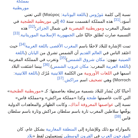
بمملكة
موريطنية
لى كلمة
مَورُوس
(
باللغة اليونانية
: Μαύρος) التي تعني
[3
هذه المملكة انقسمت سنة
40
إلى
موريطنية الطنجية
في
[32]
المغرب
وموريطنية القيصرية
في شمال
الجزائر
؛
هذه
[33]
ة صارت تُطلق حاليًا على
الجمهورية الإسلامية الموريتانية
.
[34]
شارة للبلاد لاحقًا باسم
المغرب الأقصى
باللغة العربية
حيث
 الناس في
العالم القديم
أن الشمس تشرق من
اليابان
(
باللغة
[35]
نيهون:
مكان شروق الشمس
)
وتغرب في المملكة المغربية
[36]
 العربية
المغرب:
مكان غروب الشمس
).
بينما اشتَقت البلاد
 في
اللغات الأوروبية
من الكلمة
اللاتينية
مُرُك (
باللغة اللاتينية
:
[37]
 وهي
تصحيف
اسم
مراكش
.
 كان يُشار للبلاد بتسمية مرتبطة بعاصمتها: كـ «
موريطنية الطنجية
»
انت عاصمتها
طنجة
وكذا «مملكة مراكش» و«مملكة فاس»
إلى
عواصمها المعروفة آنذاك
، وكانت الظهائر والمعاهدات الدولية
ا سلاطين المغرب تارة باسم سلطان مراكش وتارة باسم سلطان
زاة مع ذلك وللإشارة إلى
المنطقة المغاربية
بشكل عام، كان
خون
العرب
في
القرون الوسطى
يَستعملون لفظ «
بلاد