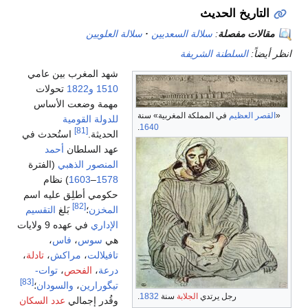
لتاريخ الحديث
الات مفصلة
:
سلالة السعديين
سلالة العلويين
ضاً:
السلطنة الشريفة
شهد المغرب بين عامي
1510
و1822
تحولات
مهمة وضعت الأساس
صر العظيم
في المملكة المغربية» سنة
للدولة القومية
.
1640
[81]
الحديثة.
استُحدث في
عهد السلطان
أحمد
المنصور الذهبي
(الفترة
1578
–
1603
) نظام
حكومي أطلِق عليه اسم
[82]
المخزن
؛
بَلغ
التقسيم
الإداري
في عهده 9 ولايات
هي
سوس
،
فاس
،
تافيلالت
،
مراكش
،
تادلة
،
درعة
،
الفحص
،
توات-
[83]
تيگورارين
،
والسودان
؛
رجل يرتدي
الجلابة
سنة
1832
.
وقُدر إجمالي
عدد السكان