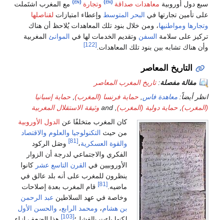
‏
(en)
‏
(en)
ل أوروبية
معاهدات صداقة
وتجارة
مع المغرب اشتَملت
مين تجارتها في
البحر المتوسط
وإعطاء امتيازات
لقناصلها
ا
ومواطنيها
، ومن خلال بنود تلك المعاهدات يُلاحظ أن هناك
على سلامة
السفن
وتقديم الخدمات لها في
الموانئ
المغربية
[122]
اك تشابه بين بنود تلك المعاهدات.
لتاريخ المعاصر
الة مفصلة
:
تاريخ المغرب المعاصر
ضاً:
معاهدة فاس
,
حماية فرنسا (المغرب)
,
حماية إسبانيا
ب)
,
حماية دولية (المغرب)
, and
وثيقة الاستقلال المغربية
كان المغرب متخلفًا عن
الدول الأوروبية
من حيث
التكنولوجيا
والعلوم
والاقتصاد
[81]
والقوة العسكرية
،
وصَل الركود
الفكري والاجتماعي لدرجة أن الزوار
الأوروبيين في
القرن التاسع عشر
كانوا
ينظرون للمغرب على أنه بلد عالق في
[81]
ماضيه.
قام المغرب بعدة إصلاحات
وخاصة في عهد السلاطين
عبد الرحمن
بن هشام
،
ومحمد الرابع
،
والحسن الأول
[103]
لكنها باءت بالفشل؛
هذا الضعف إزاء