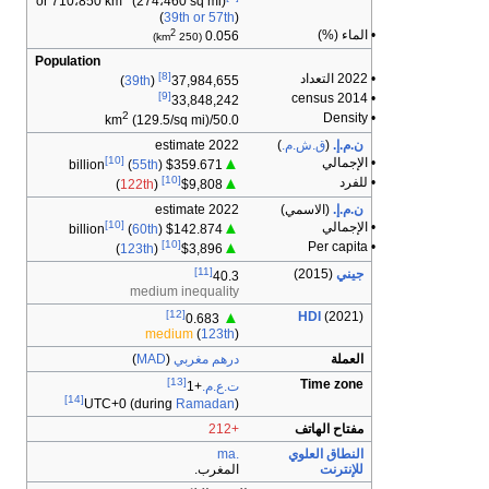
or 710،850 km
(274،460 sq mi)
(
39th or 57th
)
2
• الماء (%)
0.056
)
(250 km
Population
[8]
• 2022 التعداد
)
39th
(
37,984,655
[9]
• 2014 census
33,848,242
2
• Density
(129.5/sq mi)
50.0/km
ن.م.إ.
(
ق.ش.م.
)
2022 estimate
[10]
• الإجمالي
▲
(
55th
)
$359.671 billion
[10]
• للفرد
▲
)
122th
(
$9,808
ن.م.إ.
(الاسمي)
2022 estimate
[10]
• الإجمالي
▲
(
60th
)
$142.874 billion
[10]
• Per capita
▲
)
123th
(
$3,896
[11]
جيني
(2015)
40.3
medium inequality
[12]
HDI
(2021)
▲
0.683
medium
(
123th
)
العملة
درهم مغربي
(
MAD
)
[13]
Time zone
ت.ع.م.
+1
[14]
UTC+0 (during
Ramadan
)
مفتاح الهاتف
+212
النطاق العلوي
.ma
للإنترنت
المغرب.