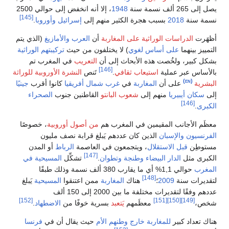
نسمة سنة
1948
، إلا أنه انخفض إلى حوالي 2500
[145]
سنة
2018
بسبب هجرة الكثير منهم إلى
إسرائيل
وأوروبا
.
ت
الدراسات الوراثية على المغاربة
أن
العرب والأمازيغ
(الذي يتم
 بينهما
على أساس لغوي
) لا يختلفون من حيث
تركيبتهم الوراثية
بير، ولخُصت هذه الأبحاث إلى أن
التعريب
في المغرب تم
[146]
س عبر عملية
استيعاب ثقافي
.
تَنص
النشرة الأوروبية للوراثة
‏
(en)
ة
على أن
المغاربة
في
غرب شمال أفريقيا
كانوا أقرب
جينيًا
ان أيبيريا
منهم إلى
شعوب البانتو
القاطنين جنوب
الصحراء
[146]
.
الأجانب المقيمين في المغرب هم
من أصول أوروبية
، خصوصًا
يون
والإسبان
الذين كان عددهم يَبلغ قرابة نصف مليون
ِن
قبل الاستقلال
، ويتجمعون في العاصمة
الرباط
أو المدن
[147]
ى مثل
الدار البيضاء
وطنجة
وتطوان
.
تشكِّل
المسيحية في
ب
حوالي 1,1% أي ما يقارب 380 ألف نسمة وذلك طبقًا
[148]
ات سنة
2009
؛
هناك
المغاربة
ممن اعتنقوا
المسيحية
يَبلغ
عددهم وفقًا لتقديرات مختلفة ما بين 2000 إلى 150 ألف
[152]
[151]
[150]
[149]
معظَمهم
يَتعبد
بسرية خوفًا من
الاضطهاد
.
عداد كبير
للمغاربة خارج وطنهم الأم
حيث يقال أن في
فرنسا