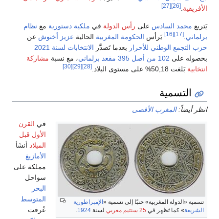
[27]
[26]
ية
.
حمد السادس
على
رأس الدولة
في
ملكية دستورية
مع
نظام
[16]
[17]
ي
.
يَرأس
الحكومة المغربية
الحالية
عزيز أخنوش
عن
تجمع الوطني للأحرار
بعدما تَصدَّر
الانتخابات لسنة 2021
ه على
102 من أصل 395 مقعد برلماني
، مع نسبة
مشاركة
[30]
[29]
[28]
ة
بَلغت 50,18% على مستوى البلاد.
لتسمية
ضاً:
المغرب الأقصى
في
القرن
الأول قبل
الميلاد
أنشَأ
الأمازيغ
مملكة على
سواحل
البحر
المتوسط
«الدولة المغربية» جنبًا إلى تسمية «
الإمبراطورية
عُرفت
فة
» كما تَظهر في
25 سنتيم مغربي
لسنة
1924
.