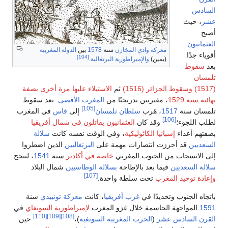
س
 حيث
يون
معركة وادي المخازن
سنة
1578
بين
الدولة المغربية
جدًا
[104]
(يمين)
والإمبراطورية البرتغالية
.
وط
ن
وسقوط الجزائر (1516)
ثم
الاستيلاء عليها مرة أخرى بصفة
ة 1529
، مقتربين تدريجيًا من
المغرب الأقصى
. بعد سقوط
[105]
ن سنة
1517
، هَرب
سلطان تلمسان
إلى
فاس
في المغرب
[106]
للجوء؛
وقد كان
العثمانيون يقاتلون في شمال أفريقيا
 أعداء
إسبانيا الكاثوليكية
، وفي الوقت نفسه كانت
سلالة
ين
قد أحرزت انتصارات مهمة على
البرتغاليين
الذين اضطروا
انسحاب من الجنوب المغربي
خاصة في أكادير
سنة
1541
، لتنجح
السعديين
فيما بعد بالإطاحة
بسلالة الوطاسيين
شمال البلاد
[107]
 توحيد المغرب
تحت سلطة واحدة.
 الجنوب وتحديدًا في
غرب أفريقيا
، كانت
معركة تونبيدي
سنة
لمواجهة الحاسمة خلال غزو المغرب
لإمبراطورية السونغاي
في
[110]
[109]
[108]
 السادس عشر
(
الحرب المغربية السونغية
)،
حين