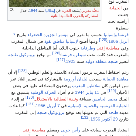
 نوع
ماية
مجنَّد مغربي
يَشحذ
الحربة
في
إيطاليا
سنة
1944
، خلال
المشاركة بالحرب العالمية الثانية
.
ه تحت
وإسبانيا
بحسب ما تقرر في
مؤتمر الجزيرة الخضراء
بتاريخ
7
[125]
1906
؛
وقتها أصبح
لإسبانيا مناطق نفوذ
في شمال المغرب
قاطعة إفني
وطرفاية
جنوب البلاد، أما المناطق الداخلية
[126]
رب فقد كانت تحت
سيطرة فرنسا
؛
تم توقيع
بروتوكول طنجة
[127]
طنجة منطقة دولية
سنة
1923
.
[128]
تفاظ المغرب برموز السيادة كالعملة والعلم الوطني،
إلا أن
 الحماية
سمحت
لبلدان أوروبية
بالمشاركة في تسيير البلاد عبر
انين كان
سلاطين المغرب
يرفضون المصادقة عليها في بعض
[129]
.
في
11 يناير
1944
قام أفراد
الحركة الوطنية
بتنسيق مع
[130]
محمد الخامس
بصياغة
وثيقة المطالبة بالاستقلال
.
تم إلغاء
[131]
ة الفرنسية
والحماية الإسبانية
في
7 أبريل
1956
،
كما عادت
طنجة
التي تم تدويلها بعد توقيع
بروتوكول طنجة
إلى المغرب
[132]
29 أكتوبر
1956
.
 المغرب سيادته على
رأس جوبي
ومعظم
مقاطعة إفني