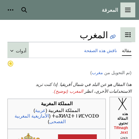
المعرفة
ئمة الرئيسية
بحث
أدوات شخصية
المغرب
ل عرض جدول المحتويات
ناقش هذه الصفحة
أدوات
تحويل من
مغرب
)
مقال هو عن البلد في شمال أفريقيا. إذا كنت تريد
دامات الأخرى، انظر
المغرب (توضيح)
.
المملكة المغربية
المملكة المغربية
(
عربية
)
ⵜⴰⴳⵍⴷⵉⵜ ⵏ ⵍⵎⵖⵔⵉⴱ
(
الأمازيغية المغربية
لة
الفصحى
)
ي
Tif