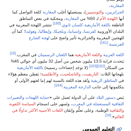
ة
،
ريين
،
والتونسيين
)، يستعملها أغلب
المغاربة
كلغة التواصل كما
هجة الأم
لـ 50% من
المغاربة
، ومحكية في بعض المناطق
[160]
ة
باللغة الأمازيغية
كلسان ثانوي
.
تنتشر اللهجة المغربية في
 الأوروبية
كفرنسا
،
وإسبانيا
،
وبلجيكا
،
وإيطاليا
،
وهولندا
؛ كما أن
ن المغربية والجزائرية تأثير واضح على
لهجة الشارع
[161]
ية
.
[16]
لعربية
واللغة الأمازيغية
هما
اللغتان الرسميتان
في المغرب.
يَتحدث قرابة 13,5 مليون شخص من أصل 32 مليون أي حوالي 45%
[163]
[162]
سكان
(لا توجَد إحصاءات رسمية)
باللغة الأمازيغية
ا الثلاث:
التاريفيت
،
والتاشلحيت
،
والأطلسية
؛ يَقطن معظم هؤلاء
مناطق الريفية
وتُعَد هذه اللغة بالنسبة لهم إما لغتهم الأولى أو
[164]
نها إلى جانب
الدارجة المغربية
.
تور البلاد
على أن الدولة تَعمل على
«
حماية اللهجات والتعبيرات
ية المستعمَلة في المغرب
، وتَسهر على انسجام
السياسة اللغوية
ية
الوطنية، وعلى تعلُّم وإتقان
اللغات الأجنبية الأكثر تداولًا في
[16]
.
لتعليم العمومي