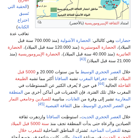
(
الحقبة التي
تَسبق
اختراع
الثقافة الإيبيروموريسية
(بالأخضر).
الكتابة
)
تعاقب عدة
ت
وهي كالتالي:
الحضارة الآشولية
(منذ 700.000 سنة قبل
)،
الحضارة الموستيرية
(منذ 120.000 سنة قبل الميلاد)،
الحضارة
ية
(منذ 40.000 سنة قبل الميلاد)،
الحضارة الإيبروموريسية
(منذ
[43]
اد).
لعصر الحجري الوسيط
ما بين سنوات 20.000 و
5000 قبل
 كانت
جغرافيا المغرب
تشبه
السافانا
أكثر مما تشبه
الطبيعة
[44]
ة
الحالية.
في حين لا يُعرف الكثير عن المستوطنات في
 خلال تلك الفترة، فإن الحفريات في أماكن أخرى من
المنطقة
ية
تشير إلى وفرة من
الغابات
، مناسِبة
للصيادين وجامعي الثمار
[45]
عصر الحجري الوسيط
، مثل
الثقافة القبصية
.
لعصر الحجري الحديث
، استوطِنت
السافانا
وازدهرت ثقافة
ين والرعاة حتى بدأت المنطقة تجف منذ
سنة 5000 قبل الميلاد
لتغيرات المناخية
. تَشترك المناطق الساحلية
للمغرب خلال
ي الحديث
في صناعة
الفخار
والتي كانت شائعة في جميع أنحاء