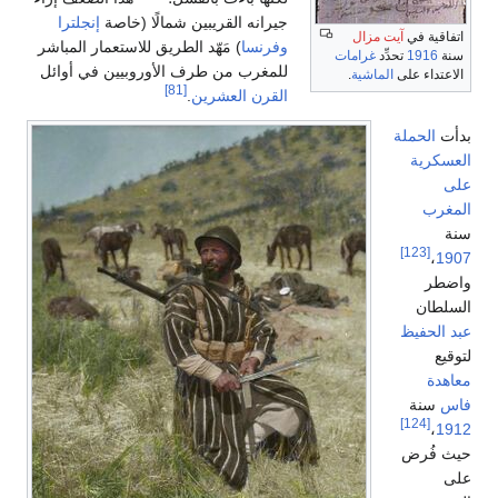
جيرانه القريبين شمالًا (خاصة
إنجلترا
ة في
آيت مزال
وفرنسا
) مَهّد الطريق للاستعمار المباشر
191
تحدِّد
غرامات
للمغرب من طرف الأوروبيين في أوائل
اء على
الماشية
.
[81]
القرن العشرين
.
لحملة
ية
ب
[123]
ان
حفيظ
نة
[124]
ُرض