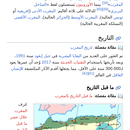
[34]
ب
»
بينما
الأوروبيون
يَستعملون لفظ «
الساحل
[40]
[39]
ي
»
للدلالة على ثلاثة أقاليم:
المغرب الأدنى
(
إفريقية
أو
لحالية)،
المغرب الأوسط
(
الجزائر
الحالية)،
المغرب الأقصى
ة المغربية الحالية).
لتاريخ
الة مفصلة
:
تاريخ المغرب
ثور على العديد من
البقايا البشرية
في
جبل إيغود
سنة
1991
،
أريخها باستخدام
التقنيات الحديثة
سنة
2017
وُجد أن عمرها يعود
للإنسان
[42]
[41]
في العالم.
ا قبل التاريخ
الة مفصلة
:
ما قبل التاريخ بالمغرب
عَرف
المغرب
خلال عصر
ما قبل
التاريخ