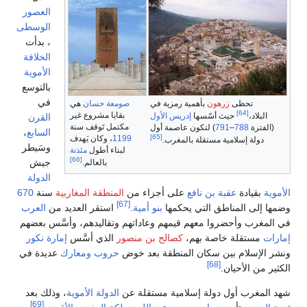
العصور
الوسطى
، بدأت
الخلافة
الأموية
بالتوسع
في
تحظى
زرهون
بأهمية رمزية في
صومعة حسان
هي
[64]
بقايا مشروع غير
لبلاد،
حيث أسّسها
إدريس الأول
القرن
مكتمل تَوقف سنة
فترة
788
–
791
) لتكون عاصمة أول
السابع
،
[65]
1199
، وكان يَهدف
دولة إسلامية مستقلة بالمغرب.
وسَيطر
لبناء أطول
مئذنة
[66]
جيش
بالعالم.
الدولة
بقيادة
عقبة بن نافع
على أجزاء من
المنطقة المغاربية
سنة
670
[67]
إلى المناطق التي يحكمها
بنو أمية
.
استقر العديد من
العرب
غرب وأحضروا معهم قيمهم وعاداتهم وتقاليدهم، وأسَّس بعضهم
مستقلة خاصة بهم،
كصالح بن منصور
الذي أسَّس
إمارة نكور
لإسلام بين سكان المنطقة بعد خوض
حروب
ومعارك
عديدة في
[68]
من الأحيان.
مغرب أول دولة إسلامية مستقلة عن
الدولة الأموية
، وذلك بعد
[69]