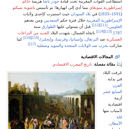
ت القوات المغربية تحت قيادة
جودر باشا
هزيمة
حاكم
ورية سونغاي
مما أدى إلى انهيارها؛ تم تأسيس
باشوية تمبكتو
–
1833
) في
بلاد السودان
حيث استمرت كإحدى ولايات
اطورية المغربية
خلال فترة حكم
السعديين
ومن بعدهم
[112]
[111]
ن
،
قبل أن يستولي عليها
الطوارق
سنة
[114]
[113]
باتجاه الشمال، شهدت البلاد
العديد من النزاعات
[116]
[115]
ية
ضد
البرتغال
،
وإسبانيا
،
وفرنسا
،
وإنجلترا
،
كما
[117]
ت
بحرب ضد الولايات المتحدة والسويد وصقلية
.
لمجالات الاقتصادية
الة مفصلة
:
تاريخ المغرب الاقتصادي
لبلاد
ية
 عشر
ية
 منها
ر
،