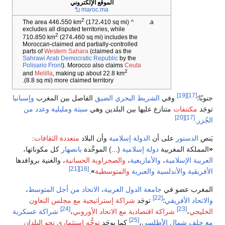
الموقع الإلكتروني
maroc.ma
2
(172،410 sq mi)
The area 446،550 km
^
excludes all disputed territories, while
2
710،850 km
(274،460 sq mi) includes the
Moroccan-claimed and partially-controlled
parts of
Western Sahara
(claimed as the
Sahrawi Arab Democratic Republic
by the
Polisario Front
). Morocco also claims
Ceuta
2
and
Melilla
, making up about 22.8 km
(8.8 sq mi) more claimed territory.
[19]
وفي
الشريط البحري الضيق
الفاصل بين المغرب
وإسبانيا
كتنفات
متنازع عليها بين البلدين وهي
سبتة
ومليلية
وعدد من
[20]
[17]
لدستور
على أن
الدولة إسلامية
وأن البلاد
متعددة الثقافات
:
كة المغربية
دولة إسلامية
(...) الموحَّدة
بانصهار
كل مكوناتها،
 الإسلامية
،
والأمازيغية
،
والصحراوية الحسانية
، والغنية بروافدها
[21]
[16]
ية
والأندلسية
والعبرية
والمتوسطية
»
.
ب عضو في
جامعة الدول العربية
،
الاتحاد من أجل المتوسط
،
[22]
د الأفريقي
؛
توجَد
شراكة إستراتيجية مع مجلس التعاون
[24]
[23]
ي
،
شراكة اقتصادية مع الاتحاد الأوروبي
،
شراكة عسكرية
[25]
ف شمال الأطلسي
،
كما يوجَد
توجُّه استثماري نحو البلدان