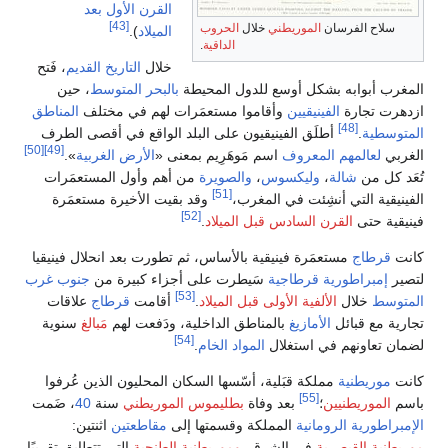
القرن الأول بعد
[43]
لاح الفرسان
الموريطني
خلال
الحروب
الميلاد
).
الداقية
.
خلال
التاريخ القديم
، فَتح
 أبوابه بشكل أوسع للدول المحيطة
بالبحر المتوسط
، حين
ت تجارة
الفينيقيين
وأقاموا مستعمَرات لهم في مختلف
المناطق
[48]
طية
.
أطلَق الفينيقيون على البلد الواقع في أقصى الطرف
[50]
[49]
ي
لعالمهم المعروف
اسم مَوهَرِيم بمعنى «
الأرض الغربية
».
كل من
شالة
،
وليكسوس
،
والصويرة
من أهم وأول المستعمَرات
[51]
قية التي أنشِئت في المغرب،
وقد بقيت الأخيرة مستعمَرة
[52]
ة حتى
القرن السادس قبل الميلاد
.
رطاج
مستعمَرة فينيقية بالأساس، ثم تطورت بعد انحلال فينيقيا
إمبراطورية قرطاجية
سَيطرت على أجزاء كبيرة من
جنوب غرب
[53]
سط
خلال
الألفية الأولى قبل الميلاد
.
أقامت
قرطاج
علاقات
 مع قبائل
الأمازيغ
بالمناطق الداخلية، ودَفعت لهم
مَبالغ
سنوية
[54]
تعاونهم في استغلال
المواد الخام
.
وريطنية
مملكة قبَلية، أسّسها السكان المحليون الذين عُرفوا
[55]
لموريطنيين
؛
بعد وفاة
بطليموس الموريطني
سنة
40
، ضَمت
طورية الرومانية
المملكة وقسمتها إلى
مقاطعتين
اثنتين:
ية القيصرية
في الشرق،
وموريطنية الطنجية
التي تتطابق تقريبًا