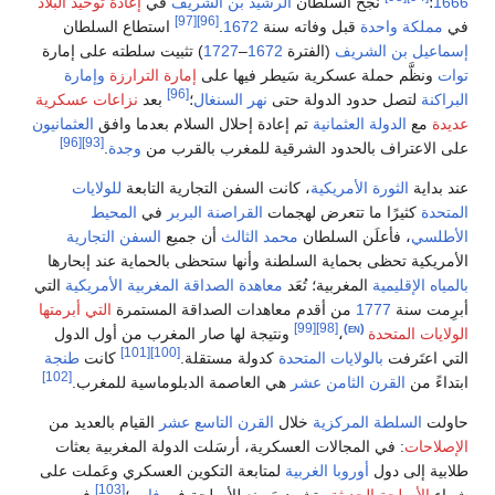
نجح السلطان
الرشيد بن الشريف
في
إعادة توحيد البلاد
[97]
[96]
لكة واحدة
قبل وفاته سنة
1672
.
استطاع السلطان
يل بن الشريف
(الفترة
1672
–
1727
) تثبيت سلطته على إمارة
ظَّم حملة عسكرية سَيطر فيها على
إمارة الترارزة
وإمارة
[96]
ة
لتصل حدود الدولة حتى
نهر السنغال
؛
بعد
نزاعات عسكرية
ع
الدولة العثمانية
تم إعادة إحلال السلام بعدما وافق
العثمانيون
[96]
[93]
اعتراف بالحدود الشرقية للمغرب بالقرب من
وجدة
.
اية
الثورة الأمريكية
، كانت السفن التجارية التابعة
للولايات
ة
كثيرًا ما تتعرض لهجمات
القراصنة البربر
في
المحيط
سي
، فأعلَن السلطان
محمد الثالث
أن جميع
السفن التجارية
كية تحظى بحماية السلطنة وأنها ستحظى بالحماية عند إبحارها
 الإقليمية
المغربية؛ تُعَد
معاهدة الصداقة المغربية الأمريكية
التي
ت سنة
1777
من أقدم معاهدات الصداقة المستمرة
التي أبرمتها
[99]
[98]
‏
(en)
ت المتحدة
،
ونتيجة لها صار المغرب من أول الدول
[101]
[100]
عتَرفت
بالولايات المتحدة
كدولة مستقلة.
كانت
طنجة
[102]
 من
القرن الثامن عشر
هي العاصمة الدبلوماسية للمغرب.
السلطة المركزية
خلال
القرن التاسع عشر
القيام بالعديد من
حات
: في المجالات العسكرية، أرسَلت الدولة المغربية بعثات
 إلى دول
أوروبا الغربية
لمتابعة التكوين العسكري وعَملت على
[103]
الأسلحة الحديثة
وتشييد مَصنع للأسلحة في
فاس
؛
في