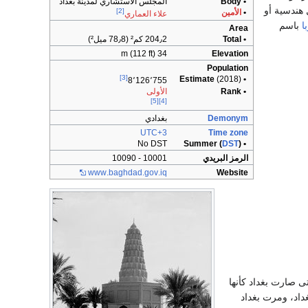
• Body
المجلس الاستشاري لمدينة بغداد
 هندسية أو
[2]
•
الأمين
علاء العماري
ا
باسم
Area
• Total
204٫2 كم² (78٫8 ميل²)
34 m (112 ft)
Elevation
Population
[3]
(2018)
• Estimate
8٬126٬755
• Rank
الأولى
[5]
[4]
Demonym
بغدادي
UTC+3
Time zone
No DST
DST
)
• Summer (
الرمز البريدي
10001 - 10090
www
.baghdad
.gov
.iq
Website
تى صارت بغداد كأنها
غداد، ومرت بغداد