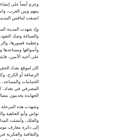
وعزم أيضاً على إنشاء
بينهم وبين العرب، و
اتسعت لتنافس المدينة 
والصباغة وصك النقود،
وعظمة قصورها، والزخارف
على أخيه الأمين، فابت
كان لموقع بغداد الجغ
الرصافة أو الكرخ، وك
الحمامات والمساجد، وك
المصرفي في بغداد، كم
الجهابذة يخدمون مصالح
وشهدت هذه المرحلة من
نواس وأبو العتاهية و
والفلك، وأنشئت المدا
إلى دائرة معارف موسو
والثقافية والفكرية في