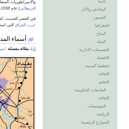
عامة
والامبراطوريات المتع
البريطاني
) عام 1938، استعادت بغداد تدريجياً أهميتها السابقة كمركز
المتاحف والآثار
الجسور
في العصر الحديث، كثيرا
حرب العراق
التي استمرت حتى ديسمبر 011
الجغرافيا
المناخ
أسماء المدي
المياه
مقالة مفصلة
:
اسم
التقسيمات الادارية
الاقتصاد
تخطيط المدينة
الثقافة
التعليم
الجامعات الحكومية
الثقافة
المؤسسات
الرياضة
الشوارع الرئيسية