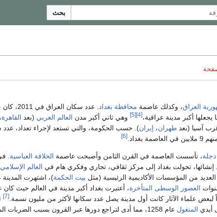
بحث
صفحة
رية العراق
، وكذلك عاصمة
محافظة بغداد
. عدد سكان العراق ف
[5]
[4]
وهي ثاني أكبر مدن
العالم العربي
(بعد
القاهرة
،
غرب آسيا (بعد
طهران
،
إيران
). حسب الحكومة، والتي تستعد لإجراء تعداد، عدد سك
[6]
دجلة
، تأسست العاصمة في القرن الثامن وأصبحت عاصمة
الخلافة العباسية
. ف
 إنشائها، تحولت بغداد إلى مركز ثقافي، تجاري وفكري هام في
العالم الإسلامي
 العديد من المؤسسات الأكاديمية الرئيسية (مثل
بيت الحكمة
)، اشتهرت المدينة عا
سنوات
العصور الوسطى المتأخرة
، أعتبرت بغداد أكبر مدينة في العالم حيث كان ع
[7]
ت
أيدي
المنغول
عام 1258، مما أدى لتراجع دورها عبر القرون بسبب الضربات الم