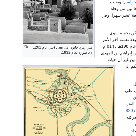
راسان
وبقيت
عامين من وفاة
بعة عشر شهرا. وفي
يكن يحميه سوى
فة نفسه آخر الأمر
وما لبث أن وقع في الأسر وهو يحاول الفرار وقتل في أوائل عام 198هـ / 814 م،
قبر زمرد خاتون في بغداد (بني عام 1202
 إبراهيم بن المهدي
م)، صورة لعام 1932.
ن غير أن خيانة
كم إلى
ل
ب على
ق
لفتن
820
ركته
اد