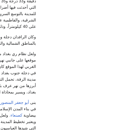
للمدينة بالتوسع السريع
الشرقية، والفاطمية عل
على 40 كيلومتراً، وذلك قبل التقائهما عند القرنة في جنوبي العراق.
وكان الرافدان دجلة وا
بالمناطق الشمالية والج
ولعل نظام ري بغداد من
موقعها على جانبي نهر 
الغربي لهذا الموقع ك
في دجلة جنوب بغداد ال
مدينة الرقة، تحمل الت
أبرزها من نهر عرف باس
بغداد، ويسير بمحاذاة
بنى
أبو جعفر المنصور
في بناء المدن الإسلام
بيضاوية
كصنعاء
. ولعل
ويعتبر تخطيط المدينة 
التي شيدها العباسيون