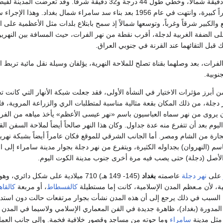
دقيقة و33 درجة و35 دقيقة شمالاً، وخطي طول 44 درجة و32 دقيقة شرقاً. وقد تعرضت ا
التي أحدثت فيها أضراراً كبيرة، وانتهت في عام 1956 بعد بناء سد سامراء شمال بغداد. وهذا الإج
 والكبير شرقاً وغرباً، وتوسعها شمالاً إذ سمح بابتلاع بلدات مثل الأعظمية على 
ى الضفة الغربية لدجلة، أقرب نقطة من نهر الفرات، حيث المسافة بين النهرين 
لفرات، بعد وصلهما بقناة تصلح للملاحة النهرية، يؤلفان وسيلة نقل مائية تربط ال
نوبية.
 أبرز مؤثرات الاختيار في النشأة الأولى، فقد جعلت شبكة الأنهار التي كانت ت
دجلة، من ذلك المكان بقعة مثالية مناسبة لمتطلبات الري والزراعة المروية، ف
ان يروى من نهر سماه العباسيون باسم «نهر عيسى الأعظم» يأخذ مياهه من ال
يوم بعد أن تتفرع منه عدة جداول. وكان هذا النهر صالحاً أيضاً لملاحة السفن ال
جارة من الشام ومصر. أما الجانب الشرقي للموقع فكان عامراً أيضاً بشبكة نهر
م (النهروان) بجداوله الكثيرة، ويتفرع من نهر دجلة بجوار مدينة سامراء إلى 
 الأصل (دجلة) حتى يصب فيه مرة أخرى جنوب مدينة الكوت اليوم.
على
نهر دجلة
عاصمته
بغداد
(145- 149 هـ) 710 ميلادية على شكل دائري،
ية، لأن مـعظم المدن الإسلامية، كانت إما مستطيلة
كالفسطاط
، أو مربعة
كالقاه
 السبب في ذلك يرجع إلى أن هذه المدن نشأت بجوار مرتفعات حالت دون استدار
المدورة (بغداد)، ظاهرة جديدة في الفن المعماري الإسلامي ولاسيما في المدن 
 مثل مدينة
سامراء
وما حوته من مساجد وقصور خلافية فخمة. وإلى جانب العم