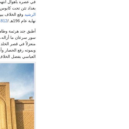
في عصره بأهوال أنتهت بقتل
بغداد تئن تحت كابوس 
الرشيد
وقع الخلاف بين
نهاية عام 196هـ /
812
.
أطبق جند هرثمة وطاهر
سور سرعان ما أزاله، 
منعزلاً في قصر الخل
وبموته رفع الحصار وأ
العباسي بفضل الخلاف 