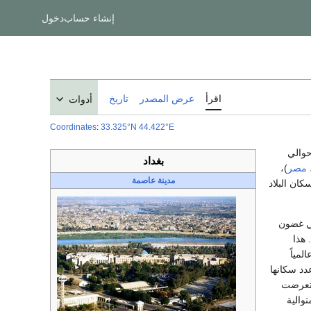
إنشاء حساب
دخول
اقرأ
عرض المصدر
تاريخ
أدوات
Coordinates
:
33.325°N 44.422°E
ي 2011، كان حوالي
بغداد
مصر
)،
مدينة عاصمة
ان البلاد
ي غضون
. هذا
لمياً
دد سكانها
عرضت
توالية