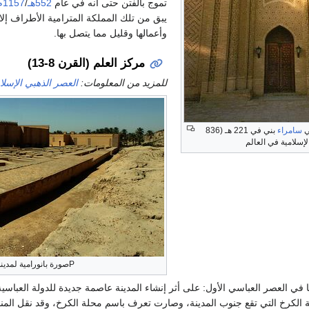
تموج بالفتن حتى أنه في عام
552هـ
/
1157م
يبق من تلك المملكة المترامية الأطراف إلا 
وأعمالها وقليل مما يتصل بها.
مركز العلم (القرن 8-13)
للمزيد من المعلومات:
العصر الذهبي الإسلا
ي
سامراء
بني في 221 هـ (836
لإسلامية في العالم
Pصورة بانورامية لمدينة
ا في العصر العباسي الأول: على أثر إنشاء المدينة عاصمة جديدة للدولة العبا