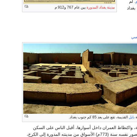
. لم
مدينة بغداد المدورة
بين عام 767 و912 م
بغداد
مي
بابل
القديمة، تقع على بعد 85 كم جنوب بغداد.
سية، واكتظاظ العمران داخل أسوارها، أقبل الناس على السكن
بجوارها، واتسعت قرية الكرخ التي تقع جنوب المدينة، وصارت تعرف باسم محلة الكرخ، وقد نقل المنصور نفسه سنة (773م) الأسواق من مدينته المدورة إلى الكرخ،