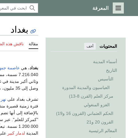
المعرفة
القائمة الرئيسية
بغداد
مقالة
ناقش هذه ال
المحتويات
أخف
أسماء المدينة
بغداد
، هي
عاصمة
جمهو
التاريخ
7.216.040 نسمة، مما يجعلها أكبر مدينة عراقية،
التأسيس
وثاني أكبر مدينة في 
العباسيون والمدينة المدورة
وصل إلى 35 مليون، منهم 9 ملايين في العاصمة بغداد.
مركز العلم (القرن 8-13)
تشرف بغداد على
نهر 
الغزو المنغولي
فترة زمنية قصيرة منذ
بالإضافة إلى أنها تضم
الحكم العثماني (القرون 16 و19)
"كمركز للعلم". عبر 
القرون 20 و21
1.200.000 نسمة. تبعاً لبعض علماء الآثار كانت أول مدينة يصل عدد سكانها لأكثر من مليون نسمة.
المعالم الرئيسية
المدينة
لدمار كبير
على 