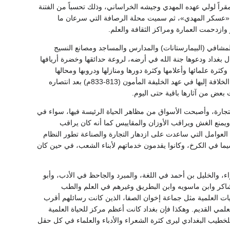
راً لولي عهده المهدي وجيشه الخراساني، وذلك تحسباً من الفتنة
 «عسكر المهدي»، ثم سميت محلة الرصافة التي سرعان ما
 وازدحمت العمارة ومراكز الثقافة والعلم.
ورها في عهد الخليفة هارون الرشيد (786- 809م) فأنشئت فيها المشافي (البيمارستانات) والمدارس والمساجد ومصانع النسيج
 بغداد ودعوها جنة الله في أرضه، لروعة حدائقها وخضرة أريافها
ثرة علمائها وأعلامها وكثرة دورها ومنازلها ودروبها ومحالها
وأسواقها ومساجدها وحماماتها وخاناتها. ولكن هذه المكانة تراجعت لمصلحة الرصافة بعد انتقال مركز الخلافة إليها في عهد الخليفة المأمون (813-833م) بعد انتصاره
ت بعض من آثارها باقية حتى اليوم.
لتجارة، وأصبحت الأسواق من مظاهر الحياة الرئيسة فيها، سواء في
يمنع الغش ويراقب الأوزان والمقاييس كما أنه كان يراقب
 العوامل التي ساعدت على ازدهار التجارة والصناعة تطور النظام
ما في الكرخ، وكانوا يقدمون خدماتهم لأبناء الشعب، في حين كان
، والخليل بن أحمد في اللغة، والمبرد والجاحظ في الأدب، وأبو
شاكر وابن ماسويه وابن البطريق وغيرهم في العلم والطب
ات العلمية مثل جماعة إخوان الصفا، الذين كانت رسائلهم أقرب
مي القديم. وهكذا فإن بغداد كانت أعظم مركز للحياة العلمية
للخطيب البغدادي ليرى كثرة الشعراء والأدباء والعلماء في كل حقل