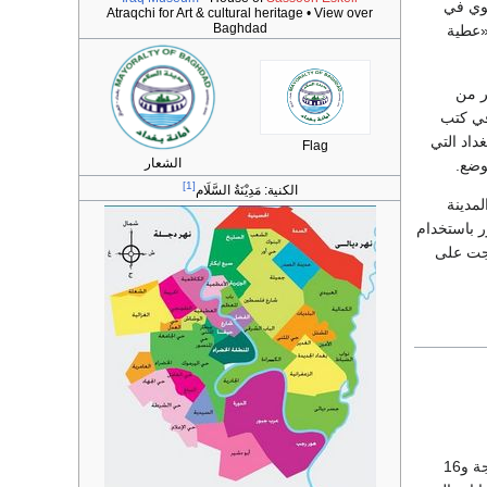
موي في
Atraqchi for Art & cultural heritage • View over
Baghdad
«عطية
ر من
في كتب
داد التي
Flag
الشعار
وضع.
[1]
الكنية:
مَدِيْنَةُ السَّلَام
مدينة
ر باستخدام
رجت على
تقع بغداد بمحاذاة ضفتي نهر دجلة، في سهل لحقي منبسط ارتفاعه نحو 34م، بين خطي عرض 33 درجة و16