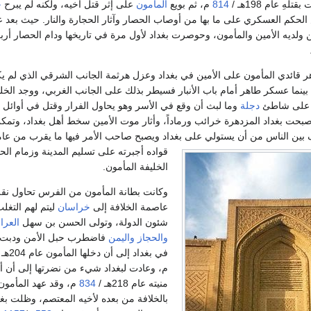
هِ عام 198هـ /
814
م، ثم بويع
المأمون
على إثر قتل أخيه، ولكنه لم يبرح
خ
الحكم العسكري على ما بها من أوصاب الحصار وآثار الحجارة والنار. حيث بعد 
 ولديه الأمين والمأمون، وحوصرت بغداد لأول مرة في تاريخها ودام الحصار أر
 قائدي المأمون على الأمين في بغداد وعزل هرثمة الجانب الشرقي الذي لم 
بينما عسكر طاهر أمام باب الأنبار فسيطر بذلك على الجانب الغربي، ووجد الخلي
د على شاطئ
دجلة
صبحت بغداد المزدهرة خرائب ورماداً، وأثار موت الأمين سخط أهل بغداد، وتمكن
بين الناس من أن يستولي على بغداد ويصبح صاحب الأمر فيها ما يقرب من عامي
قواده أجبرته على تسليم المدينة وزمام الح
الخليفة المأمون.
وكانت بطانة المأمون من الفرس تحاول نق
عاصمة الخلافة إلى
خراسان
ليتم لهم التغل
شئون الدولة، وتولى الحسن بن سهل
العرا
والحجاز
واليمن
فاضطرب حبل الأمن ودبت ا
في بغداد إلى أن دخلها المأمون عام 204هـ /
م، وعادت لبغداد شيء من نضرتها إلى أن أد
منيته عام 218هـ /
834
م، وقد عهد المأمون
بالخلافة من بعده لأخيه المعتصم، وظلت بغد