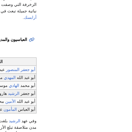
الزخرفة التي وصفت بأ
نباتية جميلة تبعث في
أرابسك
.
العباسيون والمدي
ال
أبو جعفر المنصور
عبد 
أبو عبد الله
المهدي
محم
أبو محمد
الهادي
موسى 
أبو جعفر
الرشيد
هارو
أبو عبد الله
الأمين
محم
أبو العباس
المأمون
عب
وفي عهد
الرشيد
بلغت ب
مدن متلاصقة تبلغ الأربعين