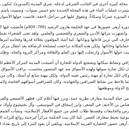
 محلة كبيرة أخرى في الجانب الشرقي لدجلة، شرق المدينة (المدورة)، لتكون مق
استمرت عمليات البناء في هذه المحلة الجديدة نحو خمس سنوات، وسميت باسم
المدورة عمراناً وسكاناً، وتتفوق عليها في مراحل لاحقة، فابتنيت حولها الأسوار
وإذ شهدت المدينة المدورة أزهى عص
 واشتهرت بتراثها الأدبي والشعري والقصصي والعلمي. ولقد تغنى الشعراء بجمال
 التي تزين قاعاتها وبواباتها، كما أشاد المؤلفون بجلالة قدرها وفخامة أمرها وك
نيت حولها الأسوار وارتحلت إليها دور العلم والثقافة ومراكز الثروة والجاه، وظل
رافي ونشاط سكانها وتشجيع الدولة للتجارة أن أصبحت المدينة المركز الأعظم ل
ان لكل تجارة سوقها ولهذه الأسواق منذ عهد المنصور محتسب، يراقب الأسواق و
ان لكل تجارة أو مهنة رئيس تعينه الدولة، ولكل مهنة صانع أو أستاذ، وكان من
ا يلاحظ من نشاط الصرافين والجهابذة، وكان للصرافين أسواقهم الخاصة ولاسي
 الدولة وموظفيها.
 حياة المدينة معارف نظرية جمة، وبرز فيها أعلام كثر، فظهر الأصمعي والفراء
العباس بن الأحنف في الشعر، وابن إسحاق في الموسيقى، وآل بختيشوع وأولاد 
رس والجامعات وقصدها طلاب العلم من جميع الأقطار الإسلامية، ونشأت الجمعي
عية تحيط بمعارف العصر، كما كان بيت الحكمة مركزاً لترجمة روائع التراث العل
 أزهى عصور الحضارة العربية الإسلامية، ويكفي أن يعود المرء إلى تاريخ بغداد 