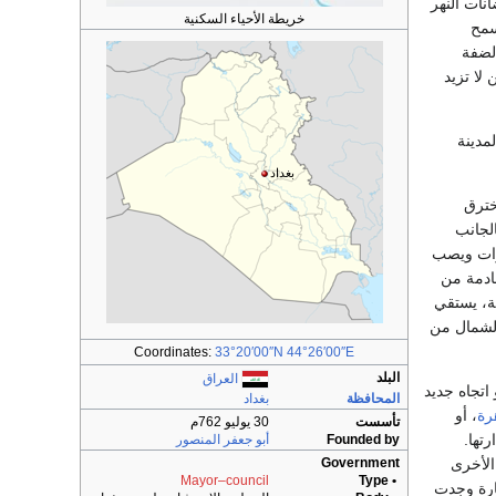
لمدينة لفيضانات النهر
خريطة الأحياء السكنية
راء سمح
الضفة
لا تزيد
مدينة
بغداد
خترق
الجانب
فرات ويصب
قادمة من
ية، يستقي
الشمال من
Coordinates:
33°20′00″N
44°26′00″E
البلد
العراق
 وهو اتجاه جديد
المحافظة
بغداد
رة
، أو
تأسست
30 يوليو 762م
تها.
Founded by
أبو جعفر المنصور
الأخرى
Government
Mayor–council
• Type
ارة وجدت