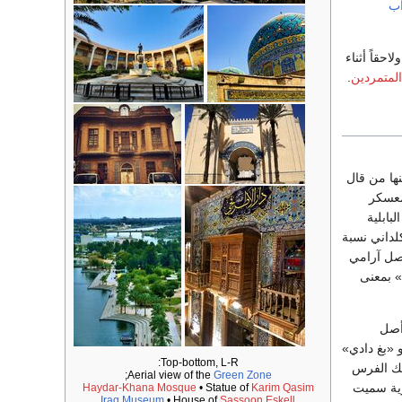
اب
ولاحقاً أثناء
المتمردين
.
ها من قال
معسكر
بابلية
لداني نسبة
أصل آرامي
» بمعنى
أصل
 «بغ دادي»
Top-bottom, L-R:
لك الفرس
;
Aerial view of the
Green Zone
 قرية سميت
Haydar-Khana Mosque
• Statue of
Karim Qasim
Iraq Museum
• House of
Sassoon Eskell