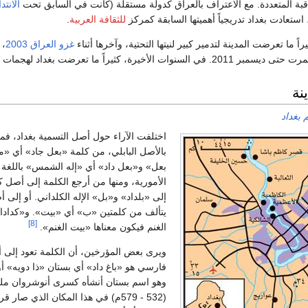
اقبة المتعددة. مع الاعتراف بالعراق كدولة مستقلة (كانت في السابق تحت
الانتد
للثقافة العربية
.
ً ما تعرضت المدينة لتدمير كبير لنيتها التحتية، وآخرها أثناء
غزو العراق 2003
، 
2. في السنوات الأخيرة، كثيراً ما تعرضت بغداد لهجمات
نة
 بغداد
اختلفت الآراء حول أصل التسمية بغداد، فمن
بالأصل البابلي، من كلمة «بعل جاد» أي «
بعل» و«بعل داد» أي «إله الشمس» باللغة ال
الأمورية، ومنها من أرجع الكلمة إلى أصل ك
إلى «بلداد» و«بل» الإله الكلداني. أو إلى 
يتألف من كلمتين «ب» أي «بيت». و«كدادا
[8]
الغنم فيكون معناها «بيت الغنم».
ويرى بعض المؤرخين، أن الكلمة تعود إلى 
فارسي هو «باغ داد» أي بستان «ذا دويه» أو
وهو اسم بستان أنشأه كسرى أنوشروان م
(532 - 579م) في هذا المكان الذي صار