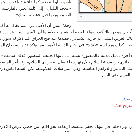
باسمه. أو أنه يعود كما جاء عند ياقوت الح
«معجم البلدان» إلى كلمة تعني بالفارسية 
الصنم» وربما قيل «عطية الملك».
وهكذا يتبين أن الأصل في اسم بغداد له أكث
حوال موجود بالتأكيد، سواء بلفظه أو بشبيهه، ولاسيما أن الاسم نفسه، قد ورد 
ائد العربي المثنى به حارثة الشيباني، قصدها عند فتح العراق، لما ذكر له سوق بغ
سنة. كذلك ورد اسم «بغداد» في أخبار الدولة الأموية مما يؤكد قدم استيطان الم
 أخرى، مثل مدينة «المنصور» نسبة إلى بانيها الخليفة المنصور، كذلك سميت «ال
الدائري، و«مدينة السلام» لأن نهر دجلة يقال له «وادي السلام» وقد أمر المنصو
سك الدنانير والدراهم العباسية، وفي المراسلات الحكومية، لكن ألسنة الناس د
القديم حتى اليوم.
 بغداد
اريخ بغداد