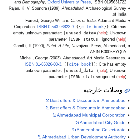
and Demograp
Rajan, K. V. Sou
Forrest,
Corporation.
I
empty unknown
Gandhi, R (19
Michell, Ge
ISBN
81
unknown