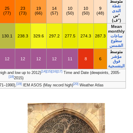
17
11
14
19
24
25
25
23
1
(62)
(52)
(57)
(66)
(75)
(77)
(77)
(73)
3٬019٫7
288.6
274.1
290.7
220.6
111.4
130.1
238.3
32
10
6
7
9
11
12
12
12
1
Source 1: India Meteorological Department (record high and low up to 201
[18]
2015)
[21]
[19]
Source 2: NOAA (sun and humidity 1971–1990),
IEM ASOS