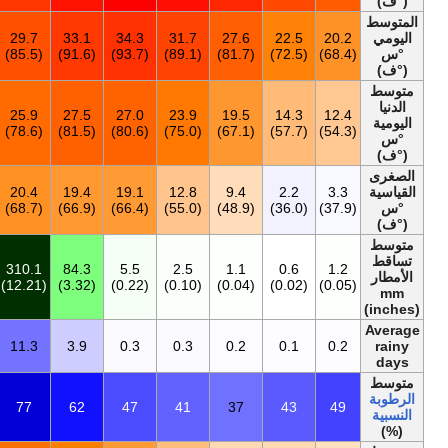
27.6
21.4
24.8
28.5
29.2
28.5
29.7
33.1
34
(81.7)
(70.5)
(76.6)
(83.3)
(84.6)
(83.3)
(85.5)
(91.6)
21.0
13.4
16.7
21.4
24.7
25.0
25.9
27.5
27
(69.8)
(56.1)
(62.1)
(70.5)
(76.5)
(77.0)
(78.6)
(81.5)
2.2
3.6
8.3
12.6
17.2
21.2
20.4
19.4
19
(36.0)
(38.5)
(46.9)
(54.7)
(63.0)
(70.2)
(68.7)
(66.9)
783.6
0.9
1.9
13.1
120.2
242.2
310.1
84.3
5
(30.85)
(0.04)
(0.07)
(0.52)
(4.73)
(9.54)
(12.21)
(3.32)
34.0
0.1
0.3
0.9
6.1
10.3
11.3
3.9
0
55
50
48
53
71
81
77
62
4