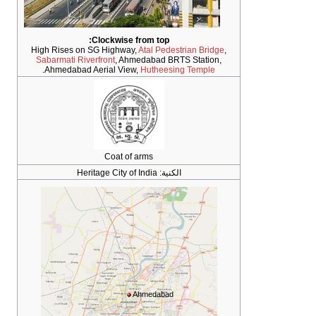
High Rises on 
Sabarmati Rive
.
Ahmedabad 
Heri