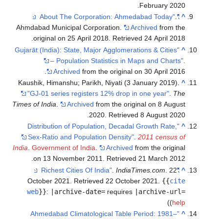
Ahmdabad Muni
.
original o
"Gujarāt (India)
– Po
Arc
Kaushik, Himan
"GJ-01 seri
Times of India
.
"Distributi
Sex-Ratio a
India
.
Governmen
.
on 13 No
October 20
web
}}
:
|ar
"Ahmedabad