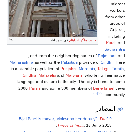
, and
Maharashtra
as
is a sizeable 
Sindhis
language an
2000
Pars