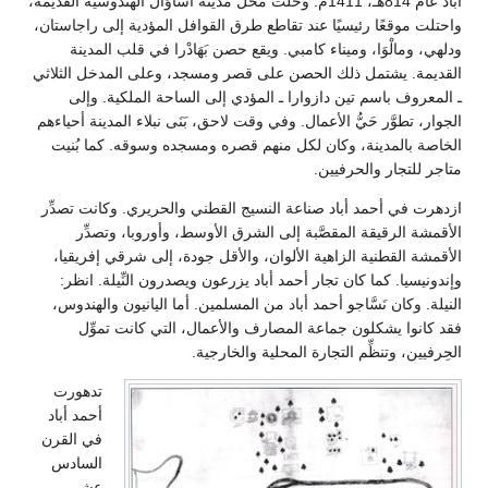
اوَال الهندوسية القديمة،
ية إلى راجاستان،
قلب المدينة
المدخل الثلاثي
ملكية. وإلى
ء المدينة أحياءهم
ه. كما بُنيت
. وكانت تصدِّر
ا، وتصدِّر
شرقي إفريقيا،
نِّيلة. انظر:
نيون والهندوس،
نت تموِّل
تدهورت
أحمد أباد
في القرن
السادس
عشر