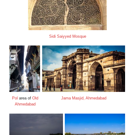
Pol
area of
Old
Ahmedabad