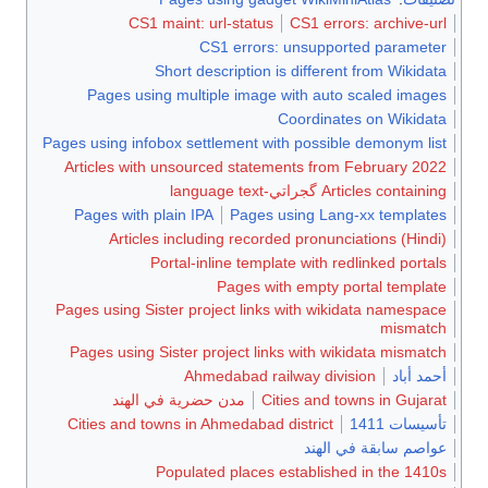
C
Pages u
Pages using i
Articles w
Pages wit
Arti
Pages using 
Pages usin
هند
Cities and