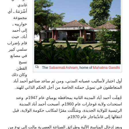
غاندي
أشْرَمَهُ ـ أي
مجموعة
حوارييه ـ
إلى أحمد
أباد، حيث
قام بإضراب
سلمي كبير
في مصانع
نسيج
القطن.
وكان ذلك
عيو أحمد أباد
لذاتي للهند.
جُعِلَت أحمد أباد المدينة الثانية بمحافظة بومباي عام 1947م. وعند
صبحت أحمد أباد المدينة
ة الولاية، قبل
 مالت إلى نوع من