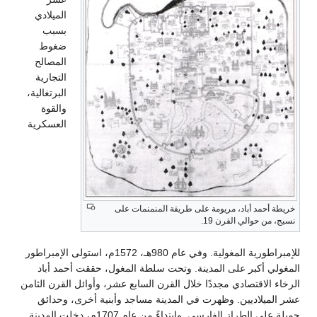
الميلادي
بسبب
ضغوط
المصالح
التجارية
البرتغالية،
والقوة
العسكرية
غولية. وفي عام 980هـ، 1572م، استولى الإمبراطور
قت أحمد أباد
ائل القرن الثامن
أخرى، وحدائق
ة على الطراز الفارسي. وابتداءً من عام 1707م، دخلت المدينة