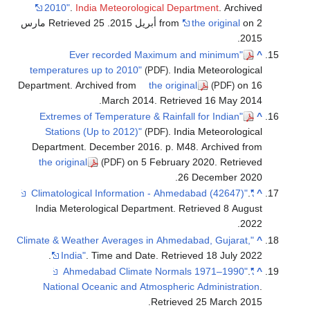
2010"
.
Ind
. Retrieved 25 مارس
"Eve
temperatures
Department. Ar
"Extremes o
Stations (
Department. 
the original
India Meter
"Climate & Weat
.
India"
National O