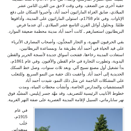
لثامن عشر
ا السكان على دفع
ون على المدينة، وأذاقوها
ي عندما فرض
ة ضعيفة الموارد.
لمصارف الأثرياء
بريطانيين،
جة الحرير والقطن
اليدوية، وتطورت التجارة في خام القطن والأفيون. وفي عام 1861م،
، وصل خط السكك
السريع. وللتغلب
د أباد
ياه، ومدت
يس، المشيَّد فوق
فة النهر الغربية.
في عام
1915م،
جَلَب
موهنداس