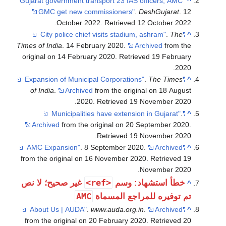
"Gujarat gover
GMC get
.
Oc
Times of India
original on 1
of India
.
Archived
f
from the orig
حيح؛ لا نص
from the ori