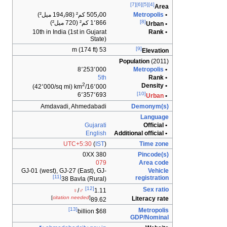
10th in India
Amdavad
GJ-01 (west), GJ
[11]
3
]
citat