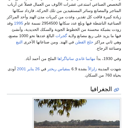
 فضلاً عن أرباب
 فازداد سكانها
هند وأحد المراكز
1995
وقد
حديدية، وأنشئ
البالغ عددها نحو 1000 مصنع،
ا الأخرى
التبغ
د أباد.
اير
2001
أودى