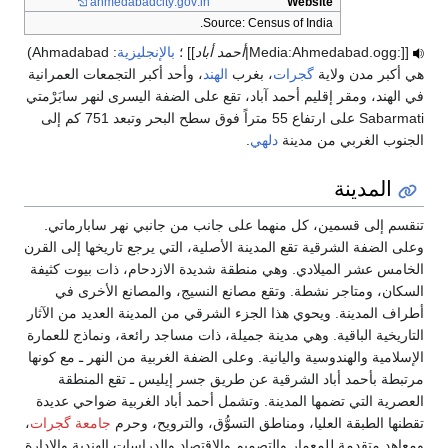
ahmeda
ية
: Ahmadabad)
لتجمعات العمرانية
رى لنهر سابَرْمتي
Sabarmati على ارتفاع 55 متراً فوق سطح البحر وتبعد 751 كم إلى
هر سابارماتي.
تاريخها إلى القرن
 ذات بيوت كثيفة
ع الأخرى في
العديد من الآثار
ة، ونماذج للعمارة
 النهر ـ مع كونها
تقع المنطقة
بية ضواحي عديدة
حرم
جامعة گجرات
،
 الهندية والإدارة