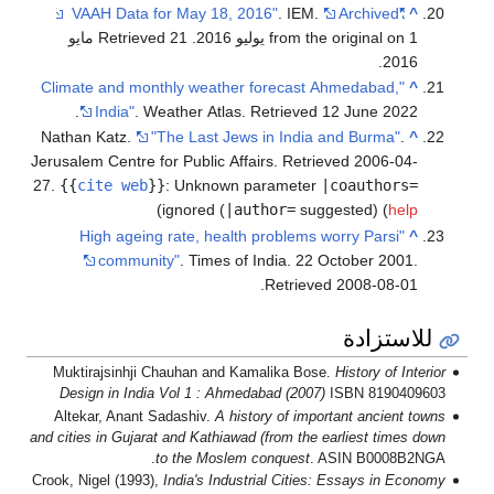
. Retrieved 21 مايو
"Climate and 
.
India"
.
Nathan Katz.
Jerusalem Centre
27
.
{{
cite we
"High age
commu
Muktirajsinhj
Design in In
Altekar, Anan
and cities in Guj
Crook, Nigel (199