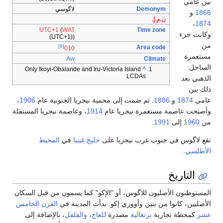
بين عامي
Demonym
لاگوسي
1866
و
ن.م.إ.
،
1874
UTC+1
(
WAT
Time zone
وكانت جزء
(UTC+1))
من
[9]
Area code
010
مستعمرة
Aw
Climate
الساحل
Only Ikoyi-Obalande and Iru-Victoria Island
^
LCDAs
الذهبي بعد
ذلك بين
عامي
1874
و
1886
. ثم ضمت إلى محمية نيجريا الجنوبية عام
1906
،
وأصبحت عاصمة مستعمرة نيجريا عام
1914
، وعاصمة نيجريا المستقلة
من
1960
إلى
1991
.
تقع لاگوس في جنوب غرب نيجريا على
خليج غينيا
في
المحيط
الأطلسي
.
التاريخ
المستوطنون الأصليون للاگوس، أو "الإكو" كما يسمون من قبل السكان
الأصليين، كانوا من بنين وأووري إكو. بدأت المدينة في
القرن الخامس
عشر
كمحطة تجارية
برتغالية
مصدرة
للعاج
،
والفلفل
، بالإضافة إلى