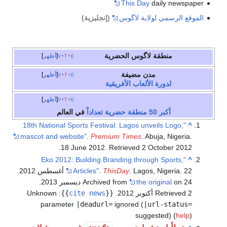
This Day
daily newspaper
الموقع الرسمي لولاية لاگوس
(إنجليزية)
منطقة لاگوس الحضرية
e
t
v
أظهر
مدن مضيفة
e
t
v
أظهر
لدورة الألعاب الأفريقية
e
t
v
أظهر
أكبر 50 منطقة حضرية تعداداً
في العالم
"18th National Sports Festival: Lagos unveils Logo,
^
mascot and website"
.
Premium Times
. Abuja, Nigeria.
.
18 June 2012
. Retrieved
2 October
2012
"Eko 2012: Building Branding through Sports,
^
ThisDay
.
Articles"
. Lagos, Nigeria. 22 أغسطس 2012.
on 24 ديسمبر 2013
the original
Archived from
.
Retrieved 2 أكتوبر 2012
.
{{
cite news
}}
:
Unknown
parameter
|deadurl=
ignored (
|url-status=
suggested) (
help
)