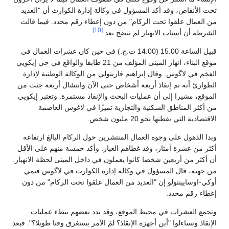
تحت الأنقاض، وقد أكد المسؤول في وكالة إدارة الكوارث أن "العديد
من العمال علقوا تحت الركام" من دون إعطاء رقم محدد. فيما قالت
[10]
الشرطة أن أسباب الانهيار لم تتضح بعد.
قبيل الساعة 15.00 (14.00 ت.ج.) في حين كان عشرات العمال في
موقع البناء، انهار المبنى المؤلف من 21 طابقا والواقع في حي إيكويي
الفخم في لاگوس. وقال إبراهيم فارينولي من الوكالة الوطنية لإدارة
الطوارئ أنه تم إنقاذ أربعة أشخاص حتى الآن وانتشال أربعة جثث من
الموقع، مشيرا إلى أن عمليات البحث والإنقاذ مستمرة. وتعتبر إيكويي
من أكثر المناطق السكنية والتجارية تميزًا في لاغوس العاصمة
الاقتصادية التي يقطنها نحو 20 مليون شخص.
وبدا الذهول على وجوه العمال المنتشرين حول الركام البالغ ارتفاعه
أكثر من عشرة أمتار، وقد غطاهم الغبار. وأكد خمسة منهم على الأقل
أن أكثر من أربعين شخصا كانوا يعملون في داخل المبنى لحظة الانهيار.
من جهته، قال المسؤول في وكالة إدارة الكوارث في لاگوس فيمي
أوكي-اوسايينتولو إن "العديد من العمال علقوا تحت الركام" من دون
إعطاء رقم محدد.
وتجمع العشرات في محيط الموقع، وقد ندد بعضهم ببطء عمليات
الإنقاذ وتساءلوا "أين أجهزة الإنقاذ؟ لمَ الأمر يستغرق وقتا طويلا؟". قبعد