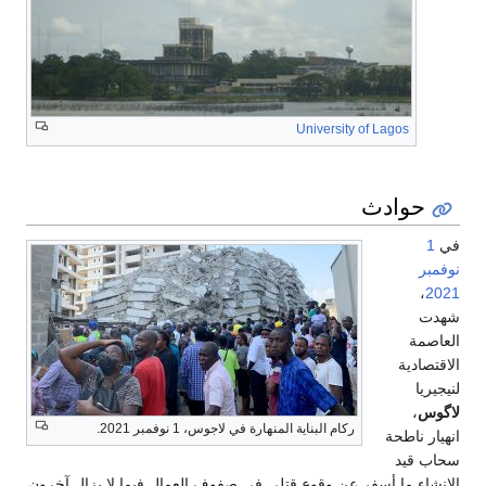
University of Lagos
حوادث
في
1
نوفمبر
،
2021
شهدت
العاصمة
الاقتصادية
لنيجيريا
لاگوس
،
ركام البناية المنهارة في لاجوس، 1 نوفمبر 2021.
انهيار ناطحة
سحاب قيد
الإنشاء ما أسفر عن وقوع قتلى في صفوف العمال فيما لا يزال آخرون