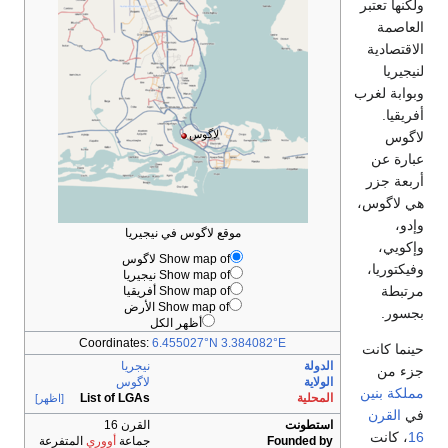
ولكنها تعتبر
العاصمة
الاقتصادية
لنيجيريا
وبوابة لغرب
أفريقيا.
لاگوس
لاگوس
عبارة عن
أربعة جزر
هي لاگوس،
وإدو،
موقع لاگوس في نيجيريا
وإكويي،
Show map of لاگوس
وفيكتوريا،
Show map of نيجيريا
مرتبطة
Show map of أفريقيا
Show map of الأرض
بجسور.
أظهر الكل
Coordinates:
6.455027°N 3.384082°E
حينما كانت
الدولة
نيجريا
جزء من
الولاية
لاگوس
مملكة بنين
المحلية
List of LGAs
[اظهر]
في
القرن
استطونت
القرن 16
16
، كانت
Founded by
جماعة
أووري
المتفرعة