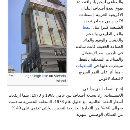
والصناعي لنيجيريا، واقتصادها
يفوق بعدة أضعاف البلدان
الأفريقية الغربية. إستفادت
لاگوس من مصادر نيجريا
الطبيعية كثيرا مثل
النفط
والغاز الطبيعي والفحم
والخشب والوقود والماء.
الصناعة الخفيفة كانت سائدة
في نايجيريا بعد الإستقلال
والصناعات المتعلقة بالنفط
سيطرت عليها في
السبعينات
، مما أثر على النمو السريع
Lagos high-rise on Victoria
لاقتصاد لاغوس.
Island
إنتاج النفط، الذي بدأ في
الخمسينات، زاد بسبعة أضعاف بين عامي 1965 و 1973، بينما ارتفعت
أسعار النفط العالمية. مع حلول عام 1978، المنطقة الحضرية ساهمت
بحوالي 40 % من التجارة الخارجية لنيجيريا، والتي تحتوي على 40 %
من السكان الوطنيين المهرة.