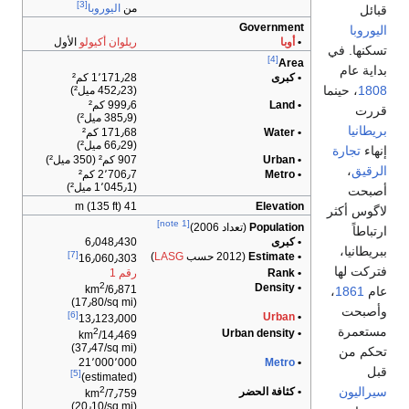
[3]
من
اليوروبا
قبائل
Government
اليوروبا
•
أوبا
ريلوان أكيولو
الأول
تسكنها. في
[4]
Area
بداية عام
• كبرى
1٬171٫28 كم²
1808
، حينما
(452٫23 ميل²)
• Land
999٫6 كم²
قررت
(385٫9 ميل²)
بريطانيا
• Water
171٫68 كم²
(66٫29 ميل²)
إنهاء
تجارة
• Urban
907 كم² (350 ميل²)
الرقيق
،
• Metro
2٬706٫7 كم²
(1٬045٫1 ميل²)
أصبحت
41 m (135 ft)
Elevation
لاگوس أكثر
[note 1]
Population
(تعداد 2006)
ارتباطاً
• كبرى
6٫048٫430
ببريطانيا،
[7]
• Estimate
(2012 حسب
LASG
)
16٫060٫303
فتركت لها
• Rank
رقم 1
2
• Density
6٫871/km
عام
1861
،
(17٫80/sq mi)
وأصبحت
[6]
Urban
•
13٫123٫000
مستعمرة
2
• Urban density
14٫469/km
(37٫47/sq mi)
تحكم من
21٬000٬000
Metro
•
قبل
[5]
(estimated)
سيراليون
2
• كثافة الحضر
7٫759/km
(20٫10/sq mi)