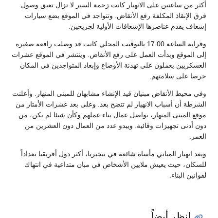
أكثر من ساعتين على الانهيار كانت زحمة السير لا تزال تعيق وصول
فرق الإنقاذ المكلفة رفع الأنقاض. وتتواجد في الموقع بضع سيارات
إسعاف يقدم عناصرها الإسعافات الأولية لجريحين.
وقرابة الساعة 17.00 بالتوقيت المحلي كانت قد وصلت رافعة صغيرة
إلى الموقع وبدأت العمل على رفع الأنقاض. وينتشر في الموقع عشرات
العسكريين يعملون على تهدئة الأوضاع وإبعاد المتواجدين في المكان
حرصا على سلامتهم.
وفي محيط الأنقاض مبنيان قيد الإنشاء مشابهان للمبنى المنهار. وأعلنت
الشرطة أن أسباب الانهيار لم تتضح بعد. وعلى بعد عشرات الأمتار من
موقع المبنى المنهار، يواصل عمال بناء عملهم وكأن شيئا لم يكن، من
دون أدنى تجهيزات وقائية. ويبدو عدد من العمال دون العشرين من
العمر.
ويعد انهيار المباني مأساة شائعة في نيجيريا، أكثر دول أفريقيا تعداداً
للسكان، حيث يعيش ملايين الأشخاص في مبان متداعية في انتهاك
لقوانين البناء.
انظر أيضاً