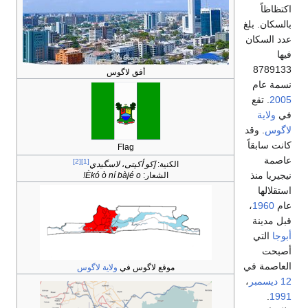
اكتظاظاً
بالسكان. بلغ
عدد السكان
فيها
8789133
أفق لاگوس
نسمة عام
2005
. تقع
في
ولاية
لاگوس
. وقد
كانت سابقاً
Flag
عاصمة
[2]
[1]
الكنية:
إكو أكيتى
،
لاسگيدي
نيجيريا منذ
الشعار:
Èkó ò ní bàjé o!
استقلالها
عام
1960
،
قبل مدينة
أبوجا
التي
أصبحت
العاصمة في
موقع لاگوس في
ولاية لاگوس
12 ديسمبر
،
.
1991