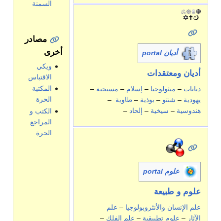
السمنة
مصادر
أخرى
أديان portal
ويكي
أديان ومعتقدات
الاقتباس
المكتبة
ديانات
–
ميثولوجيا
–
إسلام
–
مسيحية
–
الحرة
يهودية
–
شنتو
–
بوذية
–
طاوية
–
هندوسية
–
سيخية
–
إلحاد
–
الكتب و
المراجع
الحرة
علوم portal
علوم
و طبيعة
علم الإنسان والأنثروبولوجيا
–
علم
الآثار
–
علوم تطبيقية
–
علم الفلك
–