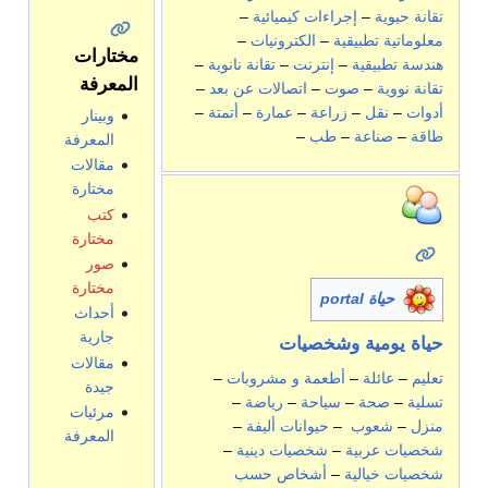
تقانة حيوية
–
إجراءات كيميائية
–
معلوماتية تطبيقية
–
الكترونيات
–
مختارات
هندسة تطبيقية
–
إنترنت
–
تقانة نانوية
–
المعرفة
تقانة نووية
–
صوت
–
اتصالات عن بعد
–
أدوات
–
نقل
–
زراعة
–
عمارة
–
أتمتة
–
وبينار
طاقة
–
صناعة
–
طب
–
المعرفة
مقالات
مختارة
كتب
مختارة
صور
مختارة
حياة portal
أحداث
جارية
حياة يومية
وشخصيات
مقالات
تعليم
–
عائلة
–
أطعمة و مشروبات
–
جيدة
تسلية
–
صحة
–
سياحة
–
رياضة
–
مرئيات
منزل
–
شعوب
–
حيوانات أليفة
–
المعرفة
شخصيات عربية
–
شخصيات دينية
–
شخصيات خيالية
–
أشخاص حسب