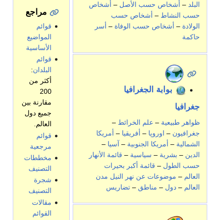
البلد
–
أشخاص حسب الأصل
–
أشخاص
مراجع
حسب النشاط
–
أشخاص حسب
قوائم
الولادة
–
أشخاص حسب الوفاة
–
أسر
المواضيع
حاكمة
الأساسية
قوائم
البلدان
:
أكثر من
بوابة الجغرافيا
200
مقارنة بين
جغرافيا
جميع دول
ظواهر طبيعية
–
علم الخرائط
–
العالم.
جغرافيون
–
اوروپا
–
أفريقيا
–
أمريكا
قوائم
الشمالية
–
أمريكا الجنوبية
–
آسيا
–
مرجعية
الدين
–
بشرية
–
سياسية
–
قائمة الأنهار
مخططات
حسب الطول
–
قائمة أكبر بحيرات
التصنيف
العالم
–
موضوعات عن نهر النيل
مدن
شجرة
العالم
–
دول
–
مناطق
–
تضاريس
التصنيف
مقالات
القوائم