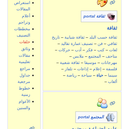
استعراض
المقالات
أعلام
ثقافة portal
وتراجم
ثقافة
مخططات
التصنيف
ثقافة حسب البلد
–
ثقافة شبابية
–
تاريخ
حلقات
ثقافي
–
فن
–
تصنيف:عمارة
تقاليد
–
وثائق
لغات
–
كتب
–
فكر
–
أدب
–
حركات
–
مقالات
متاحف
–
المجتمع
–
ملابس
–
تعليمية
مهرجانات
–
موسيقا
–
ثقافة شعبية
–
مراجع
فلسفة
–
إعلام
–
إذاعات
–
تلفاز
–
جداول
سينما
–
حياة
–
سياحة
–
رياضة
–
مرجعية
ألعاب
–
خطوط
زمنية
الأعوام
والسنين
المجتمع portal
علوم اجتماعية ومجتمع