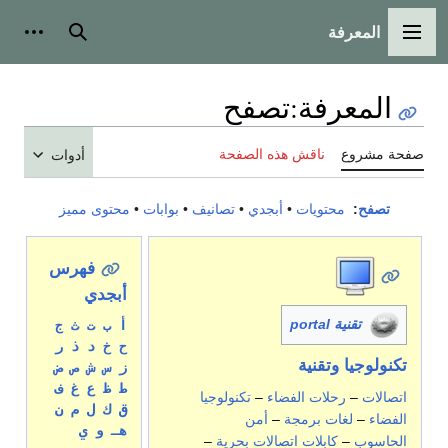
المعرفة
القائمة الرئيسية
بحث
أدوات
المعرفة
:
تصفح
صفحة مشروع
ناقش هذه الصفحة
أدوات
تصفح
:
محتويات
•
أبجدي
•
تصانيف
•
بوابات
•
محتوى مميز
فهرس
أبجدي
تقنية portal
أ
ب
ت
ث
ج
ح
خ
د
ذ
ر
تكنولوجيا وتقنية
ز
س
ش
ص
ض
ط
ظ
ع
غ
ف
اتصالات
–
رحلات الفضاء
–
تكنولوجيا
ق
ك
ل
م
ن
الفضاء
–
لغات برمجة
–
أمن
هـ
و
ي
الحاسوب
–
كابلات اتصالات بحرية
–