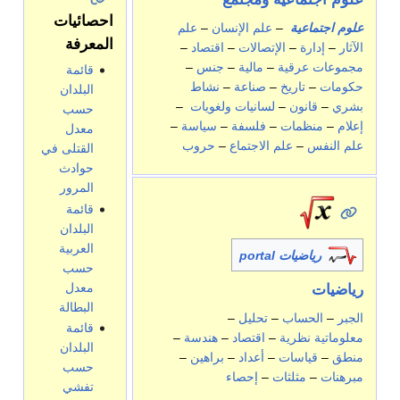
احصائيات
علوم اجتماعية
–
علم الإنسان
–
علم
المعرفة
الآثار
–
إدارة
–
الإتصالات
–
اقتصاد
–
مجموعات عرقية
–
مالية
–
جنس
–
قائمة
حكومات
–
تاريخ
–
صناعة
–
نشاط
البلدان
بشري
–
قانون
–
لسانيات ولغويات
–
حسب
إعلام
–
منظمات
–
فلسفة
–
سياسة
–
معدل
علم النفس
–
علم الاجتماع
–
حروب
القتلى في
حوادث
المرور
قائمة
البلدان
العربية
رياضيات portal
حسب
معدل
رياضيات
البطالة
الجبر
–
الحساب
–
تحليل
–
قائمة
معلوماتية نظرية
–
اقتصاد
–
هندسة
–
البلدان
منطق
–
قياسات
–
أعداد
–
براهين
–
حسب
مبرهنات
–
مثلثات
–
إحصاء
تفشي