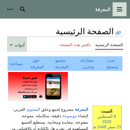
المعرفة
القائمة الرئيسية
بحث
أدوات
الصفحة الرئيسية
الصفحة الرئيسية
ناقش هذه الصفحة
أدوات
بحث
مشاركة
مجتمع
حول
مساعدة
وتصفح
وتحرير
المعرفة
المعرفة
المعرفة
مشروع لجمع وخلق
المحتوى
العربي،
السبت
لإنشاء
موسوعة
دقيقة، متكاملة، متنوعة،
8 أغسطس
2026
مفتوحة، محايدة ومجانية، يستطيع الجميع
23 صفر
1448 هـ
المساهمة في تحريرها، بالكتابة أو بالاقتباس من