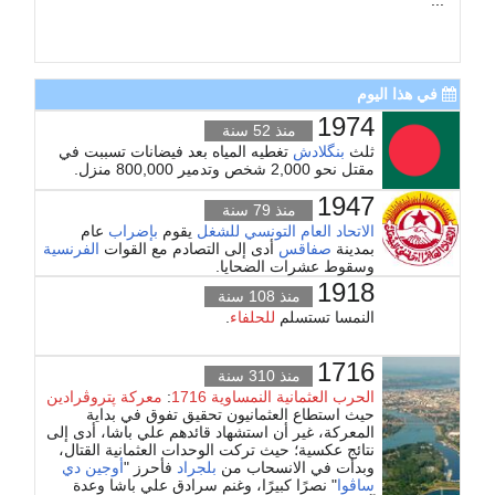
...
في هذا اليوم
1974
منذ 52 سنة
ثلث
بنگلادش
تغطيه المياه بعد فيضانات تسببت في
مقتل نحو 2,000 شخص وتدمير 800,000 منزل.
1947
منذ 79 سنة
الاتحاد العام التونسي للشغل
يقوم
بإضراب
عام
بمدينة
صفاقس
أدى إلى التصادم مع القوات
الفرنسية
وسقوط عشرات الضحايا.
1918
منذ 108 سنة
النمسا تستسلم
للحلفاء
.
1716
منذ 310 سنة
الحرب العثمانية النمساوية 1716
:
معركة پتروڤرادين
حيث استطاع العثمانيون تحقيق تفوق في بداية
المعركة، غير أن استشهاد قائدهم علي باشا، أدى إلى
نتائج عكسية؛ حيث تركت الوحدات العثمانية القتال،
وبدأت في الانسحاب من
بلجراد
فأحرز "
أوجين دي
ساڤوا
" نصرًا كبيرًا، وغنم سرادق علي باشا وعدة