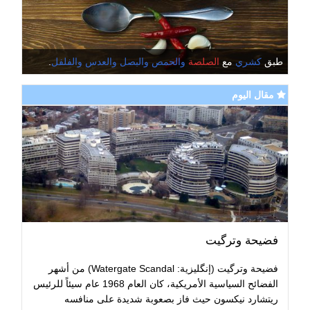
طبق
كشري
مع
الصلصة
والحمص
والبصل
والعدس
والفلفل
.
مقال اليوم
فضيحة وترگيت
فضيحة وترگيت (إنگليزية: Watergate Scandal) من أشهر
الفضائح السياسية الأمريكية، كان العام 1968 عام سيئاً للرئيس
ريتشارد نيكسون حيث فاز بصعوبة شديدة على منافسه