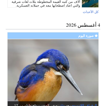
آلاف من كتبه القيمة المخطوطة بثلاث لغات شرقية
والتي اعتاد اصطحابها معه في حملاته العسكرية.
كل الأحداث
4 أغسطس 2026
صورة اليوم
الرفراف اللازوردي
، هو
طائر
صغير الحجم يرواح طوله من 17