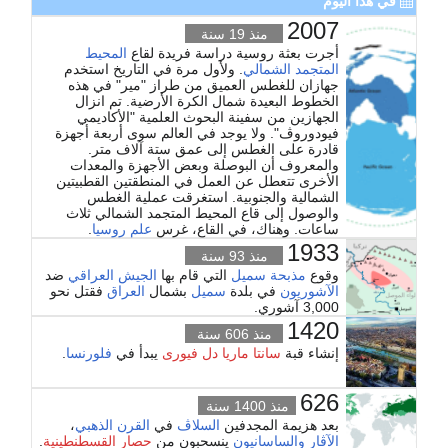
في هذا اليوم
عام 1917 قادها البلاشفة تحت إمرة ڤلاديمير لينين وليون
2007
منذ 19 سنة
تروتسكي بناء على أفكار كارل ماركس؛ لإقامة دولة شيوعية
أجرت بعثة روسية دراسة فريدة لقاع
المحيط
وإسقاط الجمهورية الديموقراطية. وتعد الثورة البلشقية أول
المتجمد الشمالي
. ولأول مرة في التاريخ استخدم
جهازان للغطس العميق من طراز "مير" في هذه
ثورة شيوعية في القرن العشرين. وقد جاءت عقب، واستثمرت
الخطوط البعيدة شمال الكرة الأرضية. تم انزال
ثورة فبراير من نفس العام، التي أطاحت الأوتوقراطية
الجهازين من سفينة البحوث العلمية "الأكاديمي
القيصرية وأسفرت عن حكومة مؤقتة بعد نقل للسلطة أعلنه
فيودوروڤ". ولا يوجد في العالم سوى أربعة أجهزة
قادرة على الغطس إلى عمق ستة آلاف متر.
الگراندوق ميخائيل، شقيق القيصر نيقولاي الثاني، الذي رفض
والمعروف أن البوصلة وبعض الأجهزة والمعدات
أن يتولى السلطة بعد نزول القيصر عنها. أثناء ذلك الوقت، بدأ
الأخرى تتعطل عن العمل في المنطقتين القطبيتين
عمال الحضر في تنظيم أنفسهم في مجالس (بالروسية:
الشمالية والجنوبية. استغرقت عملية الغطس
والوصول إلى قاع المحيط المتجمد الشمالي ثلاث
سوڤيـِت) حيث انتقد الثوريون الحكومة المؤقتة وأفعالها. بعد
ساعات. وهناك، في القاع، غرس
علم روسيا
.
مجلس السوڤيتات، الذي أصبح الهيئة الحاكمة، عقد ثاني
1933
منذ 93 سنة
جلساته، فانتخب أعضاء من البلشڤيك والجماعات اليسارية
وقوع
مذبحة سميل
التي قام بها
الجيش العراقي
ضد
الأخرى مثل الثوريين الاشتراكيين اليساريين للمناصب الهامة
الآشوريون
في بلدة
سميل
بشمال
العراق
فقتل نحو
في الوضع الجديد من العلاقات.
3,000 آشوري.
1420
منذ 606 سنة
...
إنشاء قبة
سانتا ماريا دل فيورى
يبدأ في
فلورنسا
.
626
منذ 1400 سنة
بعد هزيمة المجدفين
السلاڤ
في
القرن الذهبي
،
الآڤار
والساسانيون
ينسحبون من
حصار القسطنطينية
.