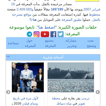
مصادر مرخـِصة بالنقل. بدأت المعرفة في
16
فبراير
2007
ويوجد بها الآن
169٬195
مقالاً حقيقياً
و2.409.583
صفحة
مخطوط
فيها. كبذرة استعانت المعرفة بمقالات من
مواقع مصرحة
بالنقل
. حملوا
تطبيق المعرفة
على الموبايل من
هنا
.
حلقات الصورة الكبيرة: "
اضغط هنا
". تابعوا موسوعة
المعرفة:
بحث
مشاركة
مجتمع
حول
مساعدة
وتصفح
وتحرير
المعرفة
المعرفة
edit
أحـداث جـاريـة
ترمپ
يقر بغارة على
محطة
لأول مرة في تاريخ الصين
،
تغويز
في
مياه دمياط
.
وسام فيلدز
2026 يفوز به