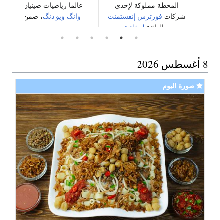
المحطة مملوكة لإحدى
عالما رياضيات صينيان،
هونگ
شركات
فورترس إنفستمنت
وانگ
ويو دنگ
، ضمن أربعة.
جروب
الدائنة
لعائلة ترمپ
وباعت لمصر غاز بما لا يقل
عن 1.5 مليار $ في العام
الماضي. (
شاهد الڤيديو
)
8 أغسطس 2026
صورة اليوم