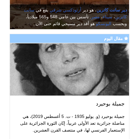
دير سانت كاترين
، هو دير
أرثوذكسي شرقي
يقع في
سانت
كاترين
،
سيناء
،
مصر
. تأسس بين عامي 548 و565 ميلادياً،
وبحسب
اليونسكو
هو أقد دير مسيحي قائم حتى الآن..
مقال اليوم
جميلة بوحيرد
جميلة بوحيرد (و. يوليو 1935 - ت. 5 أغسطس 2019)، هي
مناضلة جزائرية تعد الأولى عربياً، إبّان الثورة الجزائرية على
الإستعمار الفرنسي لها، في منتصف القرن العشرين.