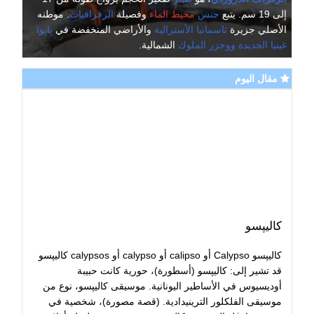
إلى 19 سم. يتبع
جنس
مخيط الماء
وفصيلة
الرفرافيات
. موطنه
الأصلي جزيرة
تاسمانيا
الأسترالية
والأراضي المنخفضة في
پاپوا
غينيا الجديدة
ووجزر الملوك
الشمالية.
مقال اليوم
كاليپسو
كاليپسو Calypso أو calipso أو calypso أو calypsos كاليپسو
قد تشير إلى: كاليپسو (أسطورة)، حورية كانت حبيبة
أوديسيوس في الأساطير اليونانية. موسيقى كاليپسو، نوع من
موسيقى الفلكلور الترينيدادية. (قصة مصورة)، شخصية في