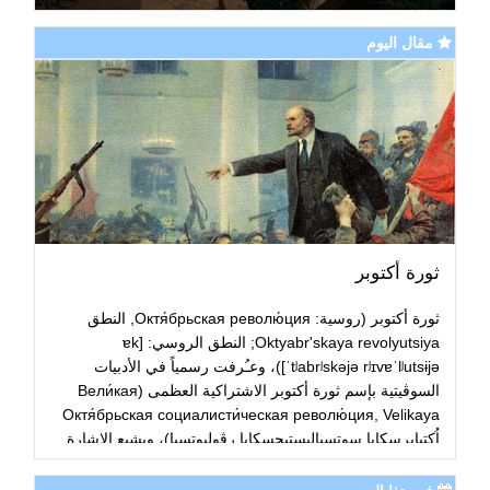
مقال اليوم
ثورة أكتوبر
ثورة أكتوبر (روسية: Октя́брьская револю́ция, النطق
Oktyabr'skaya revolyutsiya; النطق الروسي: [ɐk
ˈtʲabrʲskəjə rʲɪvɐˈlʲutsɨjə])، وعـُرفت رسمياً في الأدبيات
السوڤيتية بإسم ثورة أكتوبر الاشتراكية العظمى (Вели́кая
Октя́брьская социалисти́ческая револю́ция, Velikaya
اُكتيابرسكايا سوتسياليستيچسكايا رڤوليوتسيا)، ويشيع الاشارة
إليها بإسم أكتوبر الأحمر، أو انتفاضة أكتوبر أو الثورة البلشڤية،
أو الانقلاب البلشڤي كانت المرحلة الثانية من الثورة الروسية