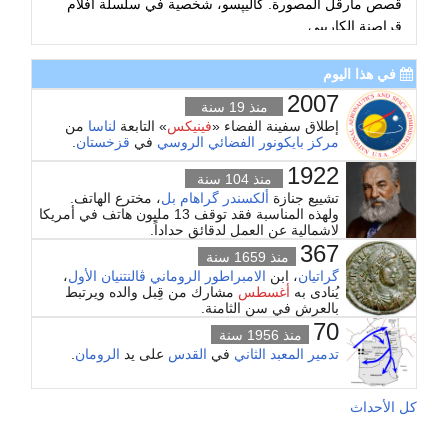
قصص مارڤل المصورة. كاليپسو، شخصية في سلسلة أفلام
قراصنة الكاريبي.
...
في هذا اليوم
2007
منذ 19 سنة
إطلاق سفينة الفضاء «
فينيكس
» التابعة
لناسا
من
مركز بايكونور الفضائي
الروسي
في
قزخستان
.
1922
منذ 104 سنة
تشييع جنازة
ألكسندر گراهام بل
، مخترع الهاتف.
ولهذه المناسبة فقد توقف 13 مليون هاتف في أمريكا
لاشمالية عن العمل لدقائق حداداً.
367
منذ 1659 سنة
گراتيان
، ابن
الامبراطور الروماني
ڤالنتنيان الأول
،
يُنادى به
أغسطس
مشارك من قِبل والده ويرتبط
بالعرش في سن الثامنة.
70
منذ 1956 سنة
تدمير المعبد الثاني
في
القدس
على يد
الرومان
.
كل الأحداث