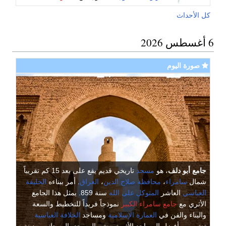
كل الأحداث
6 أغسطس 2026
صورة اليوم
جامع أبو دلف
، هو
مسجد
تاريخي قديم يقع على بعد 15 كم تقريباً
شمال
سامراء
،
محافظة صلاح الدين
،
العراق
. أمر ببناءه
الخليفة
العباسي
العاشر
المتوكل على الله
سنة 859. يمثل هذا الجامع
الأثري مع
جامع سامراء الكبير
نموذجاً فريداً للتخطيط والسعة
والبناء والفن في
العمارة الإسلامية
ومساجد
الخلافة العباسية
تعتبر من أفضل المساجد الأثرية. يعتبر المسجد، إلى جانب مدينة