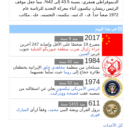
الديموقراطي همفري، بنسبة 43.5 إلى 42%، مما جعل موقف
الرئيس ريتشارد نيكسون أثناء معركة التجديد للرئاسة عام
1972 صعباً جداً. قرر الرئيس نيكسون التجسس على مكاتب
الحزب الديمقراطي المنافس في مبنى وترگيت. وفي 27 يونيو
1972 ألقي القبض على خمسة أشخاص في واشنطن بمقر
في هذا اليوم
الحزب الديمقراطي وهم ينصبون أجهزة تسجيل مموهة، كان
2017
منذ 9 سنة
البيت الأبيض قد سجل 64 مكالمة، فتفجرت أزمة سياسية
مصرع 19 شخصًا على الأقل وإصابة 247 آخرين
هائلة وتوجهت أصابع الاتهام إلى الرئيس نيكسون. تم تسجيل
جراء زلزال ضرب منطقة جيوزيگو الجبلية
جنوب
غربي
الصين
.
حوار بين ريتشارد نيكسون ومساعده هـ.ر. هالدمان عن
1984
استخدام وكالة المخابرات المركزية لعرقلة تحقيق مكتب
منذ 42 سنة
التحقيقات الفدرالي في التسلل الذي وقع في قيادة الحملة
مسلحان من منظمة
مجاهدي خلق
الإيرانية يختطفان
طائرة حجاج إلى
روما
حيث سلّما نفسيهما.
الانتخابية للحزب الديمقراطي بمبنى واترجيت.
1974
...
منذ 52 سنة
الرئيس الأمريكي
نيكسون
يعلن عن استقالته من
منصبه عقب
فضيحة ووترگيت
.
611
منذ 1415 سنة
نزول القرآن وبعثة النبي
محمد
، وفقاً لرأي
المبارك
فوري
.
كل الأحداث