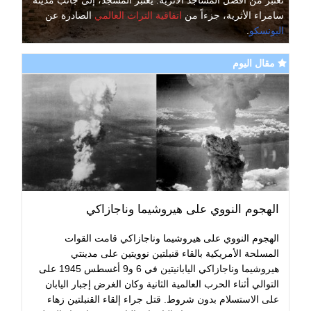
سامراء الأثرية، جزءاً من
اتفاقية التراث العالمي
الصادرة عن
اليونسكو
.
مقال اليوم
الهجوم النووي على هيروشيما وناجازاكي
الهجوم النووي على هيروشيما وناجازاكي قامت القوات
المسلحة الأمريكية بالقاء قنبلتين نوويتين على مدينتي
هيروشيما وناجازاكي اليابانيتين في 6 و9 أغسطس 1945 على
التوالي أثناء الحرب العالمية الثانية وكان الغرض إجبار اليابان
على الاستسلام بدون شروط. قتل جراء إلقاء القنبلتين زهاء