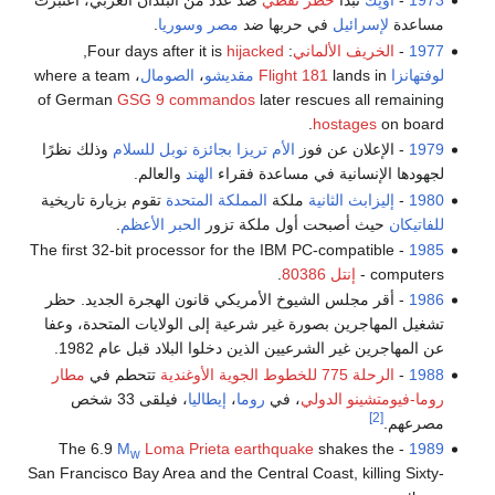
1973
-
أوپك
تبدأ
حظر نفطي
ضد عدد من البلدان الغربي، اُعتُبرت
مساعدة
لإسرائيل
في حربها ضد
مصر
وسوريا
.
1977
-
الخريف الألماني
: Four days after it is
hijacked
,
لوفتهانزا
lands in
Flight 181
مقديشو
،
الصومال
، where a team
of German
GSG 9
commandos
later rescues all remaining
hostages
on board.
1979
- الإعلان عن فوز
الأم تريزا
بجائزة نوبل للسلام
وذلك نظرًا
لجهودها الإنسانية في مساعدة فقراء
الهند
والعالم.
1980
-
إليزابث الثانية
ملكة
المملكة المتحدة
تقوم بزيارة تاريخية
للفاتيكان
حيث أصبحت أول ملكة تزور
الحبر الأعظم
.
- The first 32-bit processor for the IBM PC-compatible
1985
computers -
إنتل 80386
.
1986
- أقر مجلس الشيوخ الأمريكي قانون الهجرة الجديد. حظر
تشغيل المهاجرين بصورة غير شرعية إلى الولايات المتحدة، وعفا
عن المهاجرين غير الشرعيين الذين دخلوا البلاد قبل عام 1982.
1988
-
الرحلة 775 للخطوط الجوية الأوغندية
تتحطم في
مطار
روما-فيومتشينو الدولي
، في
روما
،
إيطاليا
، فيلقى 33 شخص
[2]
مصرعهم.
M
Loma Prieta earthquake
shakes the
- The 6.9
1989
w
San Francisco Bay Area and the Central Coast, killing Sixty-