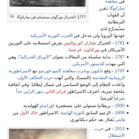
في
معاهدة
ساراتوگا
تـَقرر
أن القوات
1777: الجنرال بورگوان يستسلم في ساراتوگا
البريطانية
ستـُسـَرَّح لدى
عودتها لأوروپا ولن تتدخل في
الحرب الثورية الأمريكية
.
1781
- الجنرال
تشارلز كورنواليس
يعرض استسلامه على الثوريين
الأمريكان في
يوركتاون، ڤرجينيا
.
1787
- بداية سلسلة من المقالات بعنوان "
الأوراق الفدرالية
"، وهي
التي مهدت
للدستور الأمريكي
.
1797
- وقع
نابليون بونابرت
معاهدة كامپو فورميو
مع
الامبراطورية
الرومانية المقدسة
(النمسا)، والتي أنهت
حرب التحالف الأول
،
وأعادت النظام إلى الوضع السياسي في شمال إيطاليا. وفي اتفاقية
ملحقة سرية، اعترف الامبراطور
فرانز الثاني
بـنهر الراين
حداً
شرقياً
لفرنسا.
1800
- بريطانيا تستولي على مستعمرة
كوراساو
الهولندية.
1806
- الزعيم السابق
للثورة الهايتية
، الامبراطور
جاك الأول
من
هايتي
يُغتال بعد حكم ديكتاتوري.
1813
- في
حرب
الاستقلال