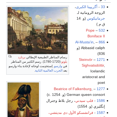
33
-
أگريپينا الكبرى
،
الزوجة الرومانية لـ
جرمانيكوس
(و. 14
ق.م.)
Pope
–
532
Boniface II
Al-Musta'in
,
–
866
Abbasid caliph (و.
836)
رسام المناظر الطبيعية الإيطالي
برنارد
Steinvör
–
1271
بلوتو
(1720-1780). رسم الكثير من المناظر
Sighvatsdóttir
,
في
وارسو
. اِستخدِمت لوحاته لإعادة بناء وارسو
بعد
الحرب العالمية الثانية
.
Icelandic
aristocrat and
poet
Beatrice of Falkenburg
,
–
1277
German queen consort (و. c. 1254)
1586
-
فلپ سيدني
، رجل بلاط وجنرال
إنگليزي (و. 1554)
1587
-
فرانشسكو الأول دى مديتشي،