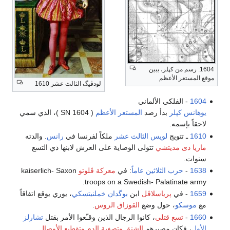
1604: رسم من كپلر، يبين
موقع المستعر الأعظم
لودڤيگ الثالث عشر 1610
1604
- الفلكي الألماني
يوهانس كپلر
بدأ رصد
المستعر الأعظم
( SN 1604 )، الذي سمي
لاحقاً بإسمه.
1610
ـ تتويج
لويس الثالث عشر
ملكاً لفرنسا في
رانس
. والدته
ماريا دى مديتشي
تتولى الوصاية على العرش لابنها ذي التسع
سنوات.
1638
-
حرب الثلاثين عاماً
: في
معركة ڤلوتو
kaiserlich- Saxon
troops on a Swedish- Palatinate army.
1659
- في
پرياسلاڤل
ابن
بوگدان خملنيتسكي
، يوري يوقع اتفاقاً
مع
موسكو
، حول وضع
القوزاق الروس
.
1660
-
تسع قتلى
، كانوا الرجال الذين وقـّعوا الأمر بقتل
تشارلز
الأول
، فكان مصيرهم
الشنق وتصفية الدم وتقطيع الأوصال
.