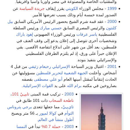
والمقتنيات الخاصة والمصنوعة في مصر وأوربا وآسيا وأفريقيا.
1999
- مجلس الوزراء
الكويتي
يقرر إيقاف
جريدة السياسة
عن
الصدور لمدة خمسة أيام وذلك بسبب تعرضها للأمير.
2000
- عقد قمة شرم الشيخ بحضور الرئيس الأمريكي السابق
بيل
كلنتون
والرئيس المصري السابق
حسني مبارك
ورئيس السلطة
الفلسطينية
ياسر عرفات
ورئيس الوزراء الصهيونى
إهود باراك
وشخصيات أخرى تتوصل إلى إعلان يدعو إلى وقف العنف في
فلسطين، بعد أقل من شهر على اندلاع انتفاضة الأقصى. بقي
الإعلان حبراً على ورق، إذ لم يلتزم الطرفان الفلسطيني
والإسرائيلي بتنفيذ بنوده.
2001
- اغتيال وزير السياحة
الإسرائيلي
رحبعام زئيفي
من قبل 4
أشخاص. وأعلنت
الجبهة الشعبية لتحرير فلسطين
مسؤوليتها عن
الحادث إنتقاماً لمقتل أمينها العام
أبو علي مصطفى
بقصفه
بصاروخين في مكتبه
برام الله
على يد
القوات الإسرائيلية
.
2003
- تركيب قمة المبنى
تايپـِيْ 101
،
ناطحة السحاب
ذات 101 طابق في
تاي‌پـِيْ
، مما جعلها تتعدى
برجي پتروناس
التوأم
في
كوالا لمپور
بـ 56 متر ويصبح
أطول منشأ في العالم
.
2003
-
حملة 0.7%
تبدأ في
النمسا