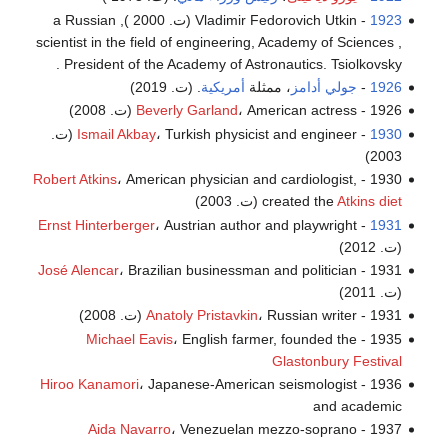
1923
- Vladimir Fedorovich Utkin (ت. 2000 ), a Russian
scientist in the field of engineering, Academy of Sciences ,
President of the Academy of Astronautics. Tsiolkovsky .
1926
-
جولي أدامز
، ممثلة
أمريكية
. (ت. 2019)
1926 -
، American actress (ت. 2008)
Beverly Garland
1930
-
Ismail Akbay
، Turkish physicist and engineer (ت.
2003)
Robert Atkins
، American physician and cardiologist,
1930 -
Atkins diet
created the
(ت. 2003)
Ernst Hinterberger
، Austrian author and playwright
-
1931
(ت. 2012)
José Alencar
، Brazilian businessman and politician
1931 -
(ت. 2011)
1931 -
، Russian writer (ت. 2008)
Anatoly Pristavkin
Michael Eavis
، English farmer, founded the
1935 -
Glastonbury Festival
Hiroo Kanamori
، Japanese-American seismologist
1936 -
and academic
Aida Navarro
، Venezuelan mezzo-soprano
1937 -