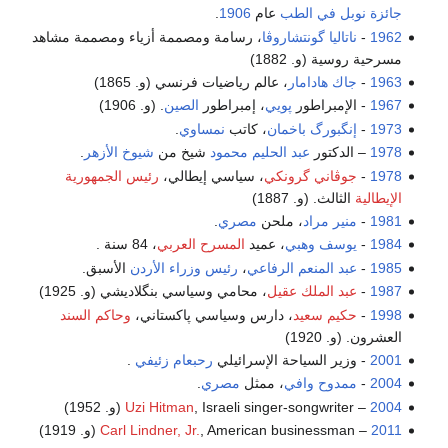
جائزة نوبل في الطب
عام
1906
.
1962
-
ناتاليا گونتشاروڤا
، رسامة ومصممة أزياء ومصممة مشاهد
مسرحية روسية (و. 1882)
1963
-
جاك هادامار
، عالم رياضيات فرنسي (و. 1865)
1967
- الإمبراطور
پويي
، إمبراطور
الصين
. (و. 1906)
1973
-
إنگبورگ باخمان
، كاتب
نمساوي
.
1978
– الدكتور
عبد الحليم محمود
شيخ من
شيوخ الأزهر
.
1978
-
جوڤاني گرونكي
، سياسي إيطالي،
رئيس الجمهورية
الإيطالية
الثالث. (و. 1887)
1981
-
منير مراد
، ملحن
مصري
.
1984
-
يوسف وهبي
، عميد
المسرح العربي
، 84 سنة .
1985
-
عبد المنعم الرفاعي
،
رئيس وزراء الأردن
الأسبق.
1987
-
عبد الملك عقيل
، محامي وسياسي بنگلاديشي (و. 1925)
1998
-
حكيم سعيد
، دارس وسياسي پاكستاني،
وحاكم السند
العشرون. (و. 1920)
2001
- وزير السياحة الإسرائيلي
رحبعام زئيفي
.
2004
-
ممدوح وافي
، ممثل
مصري
.
2004
–
, Israeli singer-songwriter (و. 1952)
Uzi Hitman
2011
–
, American businessman (و. 1919)
Carl Lindner, Jr.