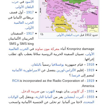
الأسود
في
حرب
البلقان الأولى
.
1917
- أول قصف
بريطاني لألمانيا في
الحرب العالمية
الأولى
.
1917
- السفينتان
حدود 1912 قبل
حرب البلقان الأولى
الحربيتان الألمانيتان
SMS king و SMS
Kronprinz damage أثناء
معركة مون ساوند
في
الحرب العالمية
الأولى
، تصيبان السفينة الحربية الروسية سلاڤا بعطب بالغ، تطلب
إغراقها.
1918
– قيام جمهورية
يوغسلافيا
رسمياً
بالبلقان
.
1919
- إقليم
الألزاس-لورين
ينفصل عن
الامبراطورية الألمانية
لينضم إلى
فرنسا
.؟
RCA
is incorporated as the Radio Corporation of
-
1919
America.
1931
-
آل كاپونى
يدان بتهمة
التهرب
من
ضريبة الدخل
.
1933
-
ألبرت أينشتاين
يفر من
ألمانيا النازية
، وينتقل إلى
الولايات
المتحدة
، لاجئا من ألمانيا. ثم تخلى عن الجنسية الألمانية وانسحب