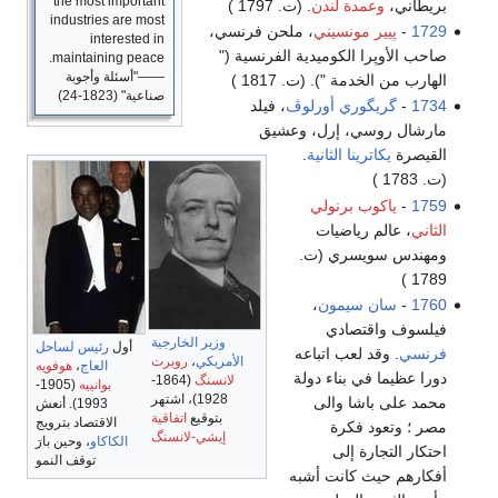
the most important
بريطاني،
وعمدة لندن
. (ت. 1797 )
industries are most
1729
-
پيير مونسيني
، ملحن فرنسي،
interested in
صاحب الأوپرا الكوميدية الفرنسية ("
maintaining peace.
――"أسئلة وأجوبة
الهارب من الخدمة "). (ت. 1817 )
صناعية" (1823-24)
1734
-
گريگوري أورلوڤ
، فيلد
مارشال روسي، إرل، وعشيق
القيصرة
يكاترينا الثانية
.
(ت. 1783 )
1759
-
ياكوب برنولي
الثاني
، عالم رياضيات
ومهندس سويسري (ت.
1789 )
1760
-
سان سيمون
،
فيلسوف واقتصادي
وزير الخارجية
أول
رئيس لساحل
فرنسي
. وقد لعب اتباعه
الأمريكي
،
روبرت
العاج
،
هوفويه
دورا عظيما في بناء دولة
لانسنگ
(1864-
بوانييه
(1905-
1928)، اشتهر
محمد على باشا والى
1993). أنعش
بتوقيع
اتفاقية
الاقتصاد بترويج
مصر ؛ وتعود فكرة
إيشي-لانسنگ
الكاكاو
، وحين بارَ
احتكار التجارة إلى
توقف النمو
أفكارهم حيث كانت أشبه