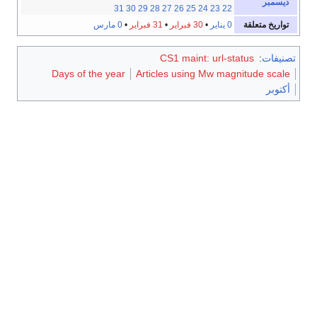
ديسمبر
31
30
29
28
27
26
25
24
23
22
تواريخ متعلقة
0 يناير
•
30 فبراير
•
31 فبراير
•
0 مارس
تصنيفات
:
CS1 maint: url-status
Days of the year
Articles using Mw magnitude scale
أكتوبر