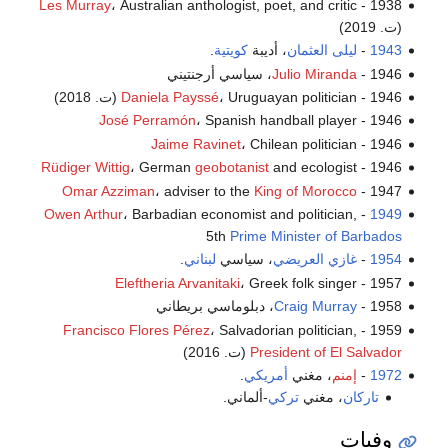
Les Murray
، Australian anthologist, poet, and critic
1938 -
(ت. 2019)
1943
-
ليلى العثمان
، أديبة
كويتية
.
1946 -
Julio Miranda
، سياسي أرجنتيني
1946 -
، Uruguayan politician (ت. 2018)
Daniela Payssé
José Perramón
، Spanish handball player
1946 -
Jaime Ravinet
، Chilean politician
1946 -
Rüdiger Wittig
، German
geobotanist
and ecologist
1946 -
Omar Azziman
، adviser to the
King of Morocco
1947 -
Owen Arthur
، Barbadian economist and politician,
-
1949
5th
Prime Minister of Barbados
1954
-
غازي العريضي
، سياسي
لبناني
.
Eleftheria Arvanitaki
، Greek folk singer
1957 -
1958 -
Craig Murray
، دبلوماسي بريطاني
Francisco Flores Pérez
، Salvadorian politician,
1959 -
President of El Salvador
(ت. 2016)
1972
-
إمنم
، مغني
أمريكي
.
تاركان
، مغني
تركي
-ألماني.
وفيات