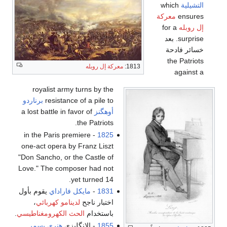
التشيلية
which
ensures
معركة
إل روبله
for a
surprise. بعد
خسائر فادحة
the Patriots
1813:
معركة إل روبله
against a
royalist army turns by the
resistance of a pile to
برناردو
أوهگنز
a lost battle in favor of
the Patriots.
- in the Paris premiere
1825
one-act opera by Franz Liszt
"Don Sancho, or the Castle of
Love." The composer had not
yet turned 14.
1831
-
مايكل فاراداي
يقوم بأول
اختبار ناجح
لدينامو كهربائي
،
باستخدام
الحث الكهرومغناطيسي
.
1855
- الإنگليزي
هنري بسمر