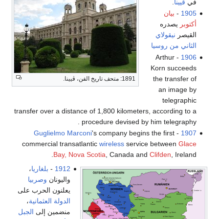
في
ڤيينا
.
1905
-
بيان
أكتوبر
يصدره
القيصر
نيقولاي
الثاني من روسيا
- Arthur
1906
Korn succeeds
the transfer of
1891: متحف تاريخ الفن، ڤيينا.
an image by
telegraphic
transfer over a distance of 1,800 kilometers, according to a
procedure devised by him telegraphy .
Guglielmo Marconi
's company begins the first
-
1907
commercial transatlantic
wireless
service between
Glace
Bay, Nova Scotia
, Canada and
Clifden
, Ireland.
1912
-
بلغاريا
،
واليونان
وصربيا
يعلنون الحرب على
الدولة العثمانية
،
منضمين إلى
الجبل