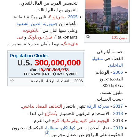
لتخصيص المزيد من المال للتعاون
التنموي مع العالم الثالث.
2005
-
شن‌ژو 6
، ثاني مركبة فضائية
مأهولة من
جمهورية الصين الشعبية
وعلى متنها اثنان من "
تايكونوت
taikonauts "،
فـِيْ جون‌لونگ
و
نيى
تايپـِيْ 101
هاي‌شنگ
، تهبط بأمان بعد رحلة استمرت
خمسة أيام في
الفضاء في
منغوليا
الداخلية
.
2006
- الولايات
المتحدة تجاوز
2006: ساعة تعداد الولايات المتحدة
تعدادها 300
مليون نسمة،
حسب الحساب .
2017
-
معركة الرقة
تنتهي بانتصار
التحالف المضاد لداعش
.
2018
- الاستخدام الترفيهي للحشيش
يـُشـَرَّع
في كندا.
2018 -
الهجوم على كلية پولي‌تكنيك كرچ
في القرم.
2019
- تجار المخدرات في
كولياكان
،
سينالوا
، المكسيك، يجبرون
[4]
الحكومة على التراجع عن اعتقال مجرمين.