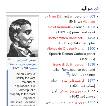
مواليد
Lý Nam Đế
، first emperor of
-
503
Vietnam
(ت. 548)
Ivo of Kermartin
، French
-
1253
priest and saint (ت. 1303)
Bartolommeo Bandinelli
،
-
1493
Italian sculptor (ت. 1560)
Alonso de Orozco Mena
،
-
1500
Spanish Roman Catholic priest
(ت. 1591)
المفكر
الاشتراكي
الفرنسي
،
هنري دى سان
Irene di Spilimbergo
،
-
1538
سيمون
(1760-1825).
Italian Renaissance poet and
[5]
The only way to
painter (ت. 1559)
satisfy the vast
1577
-
كريستوفانو ألوري
، رسام
majority of
إيطالي (ت. 1621)
aspirations is to
direct public
1577 -
دميتري پوژارسكي
، أمير
property to the most
روسي (ت. 1642)
important
1727
-
جون ويلكس
، مصلح سياسي
industries. Because