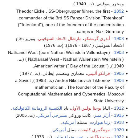
ومحرر سوڤيتي. (ت. 1940 ).
- Theodor Eicke , SS-Obergruppenführer, the first
1892
commander of the 3rd SS Panzer Division "Totenkopf"
("Totenkopf"), one of the founders of the concentration
camps in Nazi Germany.
1903
-
أندري گرتشكو
،
مارشال الاتحاد السوڤيتي
، ووزير دفاع
الاتحاد السوڤيتي ( 1967 - 1976). (ت. 1976)
- Nathaniel West (born Nathan Weinstein Vallenstayn)
1903
( Nathanael West - Nathan Wallenstein Weinstein ) (ت.
1940 ), American writer (" Day of the Locust ").
1905
-
فرانكو ألبيني
، معماري ومصمم إيطالي. (ت. 1977 )
1906
- Andrei Nikolaevich Tikhonov (ت. 1993 ), a Soviet
mathematician . The founder of the Faculty of
Computational Mathematics and Cybernetics, Moscow
State University .
1912
- البابا
يوحنا بولس الأول
، بابا
الكنيسة الرومانية الكاثوليكية
.
1915
-
أرثر ميلر
، كاتب وروائي
مسرحي
أمريكي
. (ت. 2005)
1918
-
ريتا هيوارث
، ممثلة
أمريكية
.
1920
-
مونتگمري كليفت
، ممثل
أمريكي
.
1922
-
يورو دياكيتى
،
رئيس وزراء مالي
. (ت. 1973 )