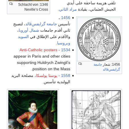
تلقى هزيمة ساحقة على أيدي
1346: Schlacht von
الجيش العثماني، بقيادة
مراد الثاني
.
Neville’s Cross
1456
ـ
تأسيس
جامعة گرايفس‌ڤالد
، لتصبح
ثاني أقدم جامعات
شمال أوروبا
،
والأقدم على الإطلاق في
السويد
وبروسيا
.
Anti-Catholic posters
-
1534
appear in Paris and other cities
supporting Huldrych Zwingli's
1456: شعار
جامعة
position on the Mass.
گرايفس‌ڤالد
1558
-
پوستا پولسكا
، مصلحة البريد
الپولندية تتأسس.