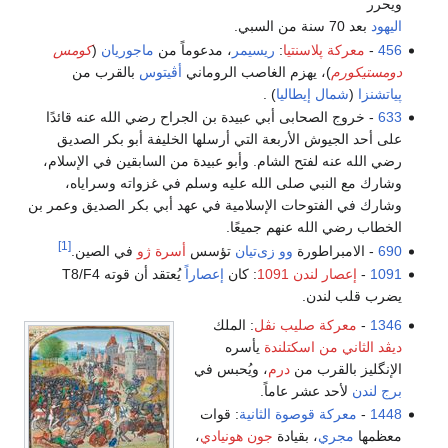
ويحرر
اليهود
بعد 70 سنة من السبي.
456
-
معركة پلاسنتيا
:
ريسيمر
، مدعوماً من
ماجوريان
(
كومس
دومستيكورم
)، يهزم الغاصب الروماني
أڤيتوس
بالقرب من
پياتشنزا
(
شمال إيطاليا
) .
633
- خروج الصحابى أبي عبيدة بن الجراح رضي الله عنه قائدًا
على أحد الجيوش الأربعة التي أرسلها الخليفة أبو بكر الصديق
رضي الله عنه لفتح الشام. وأبو عبيدة من السابقين في الإسلام،
وشارك مع النبي صلى الله عليه وسلم في غزواته وسراياه،
وشارك في الفتوحات الإسلامية في عهد أبي بكر الصديق وعمر بن
الخطاب رضي الله عنهم جميعًا.
[1]
690
- الامبراطورة
وو زى‌تيان
تؤسس
أسرة ژو
في الصين.
1091
-
إعصار لندن 1091
: كان
إعصاراً
يُعتقد أن قوته T8/F4
يضرب قلب لندن.
1346
-
معركة صليب نڤل
: الملك
ديڤد الثاني من اسكتلندة
يأسره
الإنگليز بالقرب من
درم
، ويُحبس في
برج لندن
لأحد عشر عاماً.
1448
-
معركة قوصوة الثانية
: قوات
معظمها
مجري
، بقيادة
جون هونيادي
،