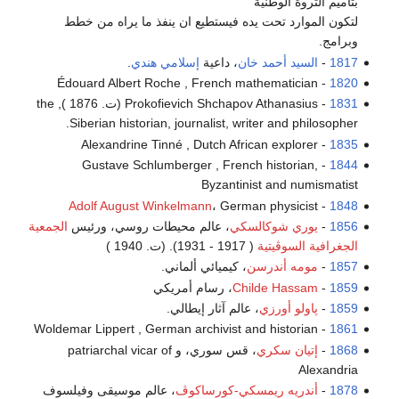
بتأميم الثروة الوطنية
لتكون الموارد تحت يده فيستطيع ان ينفذ ما يراه من خطط
وبرامج.
1817
-
السيد أحمد خان
، داعية
إسلامي
هندي
.
- Édouard Albert Roche , French mathematician
1820
1831
- Prokofievich Shchapov Athanasius (ت. 1876 ), the
Siberian historian, journalist, writer and philosopher.
- Alexandrine Tinné , Dutch African explorer
1835
- Gustave Schlumberger , French historian,
1844
Byzantinist and numismatist
Adolf August Winkelmann
، German physicist
-
1848
1856
-
يوري شوكالسكي
، عالم محيطات روسي، ورئيس
الجمعية
الجغرافية السوڤيتية
( 1917 - 1931). (ت. 1940 )
1857
-
مومه أندرسن
، كيميائي ألماني.
1859
-
Childe Hassam
، رسام أمريكي
1859
-
پاولو أورزي
، عالم آثار إيطالي.
- Woldemar Lippert , German archivist and historian
1861
1868
-
إتيان سكري
، قس سوري، و patriarchal vicar of
Alexandria
1878
-
أندريه ريمسكي-كورساكوڤ
، عالم موسيقى وفيلسوف