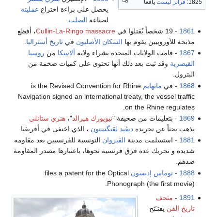
1825:
فرانز ليست
يافعاً
يحصل على براءة اختراع
عمليته
لصناعة
الصلب
.
1861
- 19 شخصاً يُقتلوا في
Cullin-La-Ringo massacre
، أفظع
مذبحة للأوروپيين يقوم بها
السكان الأصليون
في
تاريخ أستراليا
.
1867
- قامت الولايات المتحدة بشراء ولاية
ألاسكا
من
روسيا
القيصرية
وقد ثبت بعد ذلك أنها تحتوى على كميات ضخمة من
البترول.
1868
- في
مانهايم
is the Revised Convention for Rhine
Navigation signed an international treaty, the vessel traffic
on the Rhine regulates.
1869
- بتعليمات من صحيفة "
نيويورك هـِرالد
"،
هنري ستانلي
يذهب بحثاً عن تجريدة
ديڤيد لڤنگستون
، الذي اختفى في أفريقيا.
1881
- استسلمت مدينة
القيروان
التونسية للفرنسيين بعد مقاومه
شديده و تحريك عدة فرق فرنسية نحوها، باعتبارها مصدر المقاومة
ضدهم.
1888
-
توماس إديسون
files a patent for the Optical
Phonograph (the first movie).
1891
-
متحف
تاريخ الفن
يفتـَتح