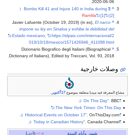
.
2020-06-06
2 Bombs Kill 41 and Injure 140 in India during
^
Ramlila
[1]
[2]
Javier Lafuente (October 19, 2019) (in es),
El narco
^
impone su ley en Sinaloa y exhibe la debilidad del
Estado mexicano
,
https://elpais.com/internacional/2
019/10/18/mexico/1571426946_411098.html
Dizionario Biografico degli Italiani (Biographical
^
Dictionary of Italians), Edited by Treccani, Vol. 93, 2018.
وصلات خارجية
مشاع المعرفة فيه ميديا متعلقة بموضوع
17 أكتوبر
.
. BBC.
"On This Day"
The New York Times
: On This Day
. OnThisDay.com.
"Historical Events on October 17"
. Canada Channel.
"Today in Canadian History"
شهور
وأيام
السنة
e
t
v
أخف