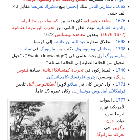
1662
ـ
تشارلز الثاني
ملك
إنجلترا
يبيع
دنكيرك
لفرنسا
مقابل 40
ألف جنيه.
1676
-
معاهدة جوراڤنو
كان هدنة بين
كومنولث پولندا-لتوانيا
والدولة العثمانية
أنهت الطور الثاني من
الحرب الپولندية العثمانية
(1672-1676)
، بتعديل
معاهدة بوتشاتش
1672.
1698
- انطلاق سفارة
عبد الله بن عائشة
إلى فرنسا.
1738
-
ميخائيل لومونوسوڤ
يكتب من
ماربورگ
في
سانت
پطرسبورگ
أول بحث علمي في ("Swatch knowledge")، "حول
التحول من الحالة الصلبة إلى الحالة السائلة."
1740
- المشاركون في
تجريدة كمتشاتكا الثانية
، بقيادة
ڤيتوس
بـِرنگ
، يؤسسون
پتروپاڤلوڤسك-كامچاتسكي
.
1771
- أول عرض كان في
ميلانو
لأوپرا
أسكانيو في ألبا
، تلحين
ڤولفگانگ أماديوس موتسارت
، وكان عمره 15 عاماً.
1777
ـ القوات
الأمريكية تهزم
البريطانيين،
بقيادة
جون
برگوين
، في
معركة ساراتوگا
.