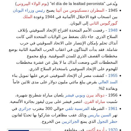
ويُدعى "el día de la lealtad peronista" (
يوم الولاء الپيروني
)
1945 -
المطران دمسكينوس من أثينا
يصبح
رئيس وزراء اليونان
بين انسحاب قوة الاحتلال الألمانية في 1944 وعودة
الملك
گيورگيوس الثاني
إلى اليونان.
1948
- رفضت الأمم المتحدة اقتراح الإتحاد السوفيتي بإتلاف
السلاح الذري. جاء ذلك بضغط من الولايات المتحدة التي كانت
آنذاك تحلم بإمكان الإنتصار على الاتحاد السوڤيتي في حرب
شاملة. فقد بدأت البنتاگون في اعقاب الحرب العالمية الثانية بوضع
مخططات القصف الذري للمدن السوڤيتية. وبلغ مجموع
المخططات التي وضعت آنذاك ما لا يقل عن عشرة مخططات
للهجوم على الإتحاد السوفيتي باستخدام السلاح الذري.
1955
- كشفت مصر أن الإتحاد السوفيتى عرض عليها تمويل بناء
السد العالي
بقرض يبلغ مائتي مليون دولار على مدى ثلاثين عاماً
وبفائدة 2%.
1956 -
دونالد بيرن
وبوبي فيشر
يلعبان مباراة شطرنج شهيرة،
سُميت
مباراة القرن
. انتصر فيشر على بيرن ليفوز بجائزة الألمعية.
1961
- الشرطة
الفرنسية
تلقي
حوالي 300 مغترب
جزائري
في
نهر
السين
بباريس
وذلك عقب مظاهرات شاركوا بها تحديًا لقانون
حظر التجول
الذي يمنع
الجزائريين
من الخروج.
1970
-
أزمة أكتوبر
في مقاطعة