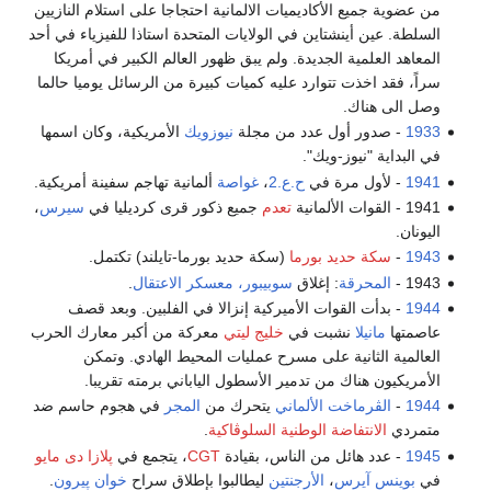
من عضوية جميع الأكاديميات الالمانية احتجاجا على استلام النازيين
السلطة. عين أينشتاين في الولايات المتحدة استاذا للفيزياء في أحد
المعاهد العلمية الجديدة. ولم يبق ظهور العالم الكبير في أمريكا
سراً، فقد اخذت تتوارد عليه كميات كبيرة من الرسائل يوميا حالما
وصل الى هناك.
1933
- صدور أول عدد من مجلة
نيوزويك
الأمريكية، وكان اسمها
في البداية "نيوز-ويك".
1941
- لأول مرة في
ح.ع.2
،
غواصة
ألمانية تهاجم سفينة أمريكية.
1941 - القوات الألمانية
تعدم
جميع ذكور قرى كرديليا في
سيرس
،
اليونان.
1943
-
سكة حديد بورما
(سكة حديد بورما-تايلند) تكتمل.
1943 -
المحرقة
: إغلاق
سوبيبور، معسكر الاعتقال
.
1944
- بدأت القوات الأميركية إنزالا في الفلبين. وبعد قصف
عاصمتها
مانيلا
نشبت في
خليج ليتي
معركة من أكبر معارك الحرب
العالمية الثانية على مسرح عمليات المحيط الهادي. وتمكن
الأمريكيون هناك من تدمير الأسطول الياباني برمته تقريبا.
1944
-
الڤرماخت الألماني
يتحرك من
المجر
في هجوم حاسم ضد
متمردي
الانتفاضة الوطنية السلوڤاكية
.
1945
- عدد هائل من الناس، بقيادة
CGT
، يتجمع في
پلازا دى مايو
في
بوينس آيرس
،
الأرجنتين
ليطالبوا بإطلاق سراح
خوان پيرون
.