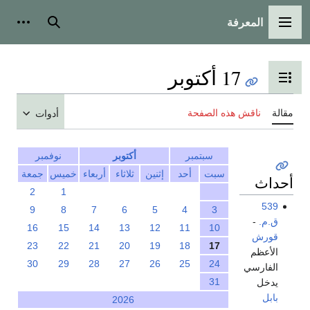
المعرفة
القائمة الرئيسية
بحث
أدوات
17 أكتوبر
تبديل عرض جدول المحتويات
مقالة
ناقش هذه الصفحة
أدوات
سبتمبر
أكتوبر
نوفمبر
سبت
أحد
إثنين
ثلاثاء
أربعاء
خميس
جمعة
أحداث
2
1
539
9
8
7
6
5
4
3
ق.م.
-
16
15
14
13
12
11
10
قورش
23
22
21
20
19
18
17
الأعظم
30
29
28
27
26
25
24
الفارسي
31
يدخل
بابل
2026