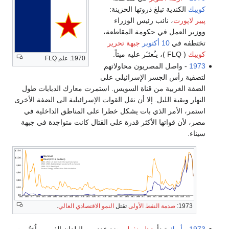
كويبك
الكندية تبلغ ذروتها الحزينة:
پيير لاپورت
، نائب رئيس الوزراء
ووزير العمل في حكومة المقاطعة،
تختطفه في
10 أكتوبر
جبهة تحرير
كويبك
( FLQ )، يـُعثـَر عليه ميتاً.
1970: علم FLQ
1973
- واصل المصريون محاولاتهم
لتصفية رأس الجسر الإسرائيلي على
الضفة الغربية من قناة السويس. استمرت معارك الدبابات طول
النهار وبقية الليل. إلا أن نقل القوات الإسرائيلية الى الضفة الأخرى
استمر، الأمر الذي بات يشكل خطرا على المناطق الداخلية في
مصر، لأن قواتها الأكثر قدرة على القتال كانت متواجدة في جبهة
سيناء.
1973:
صدمة النفط الأولى
تقتل
النمو الاقتصادي العالي
.