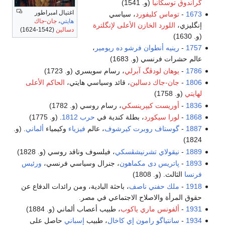
گراندوق توسكانيا
(و. 1541)
اغتيال امبراطور
1673
-
توماس كليفورد
، سياسي
هايتي
،
جان-جاك
إنگليزي،
اللورد الخازن الأعلى لإنگلترة
دسالين
(1542-1624)
(و. 1630)
1757
-
رينيه أنطوان فرشو ده ريومير
،
عالم حشرات فرنسي (و. 1683)
1786
-
يوهان لودڤگ آبرلي
، رسام سويسري (و. 1723)
1806
-
جان-جاك دسالين
، قائد وسياسي هايتي،
الحاكم الأعلى
لهايتي
(و. 1758)
1836
-
أوريست كيپرينسكي
، رسام روسي (و. 1782)
1868
-
لورا سيكورد
، بطلة كندية في
حرب 1812
. (و. 1775)
1887
-
گوستاف روبرت كيرشوف
، عالم
فيزياء
وكيمياء
ألماني
. (و.
1824)
1889
-
نيقولاي تشرنيشڤسكي
، فيلسوف وناقد روسي (و. 1828)
1893
-
پاتريس دى مكماهون
، جنرال وسياسي فرنسي،
ورئيس
فرنسا
الثالث. (و. 1808)
1918
-
ملك حفني ناصف
، باحثة البادية، ومن رائدات الدفاع عن
حقوق المرأة والاصلاح الاجتماعي في مصر.
1931
-
ألفونس ماري ياكوب
، طبيب أعصاب ألماني (و. 1884)
1934
-
سانتياگو رامون إي كاخال
، طبيب
إسباني
حاصل على