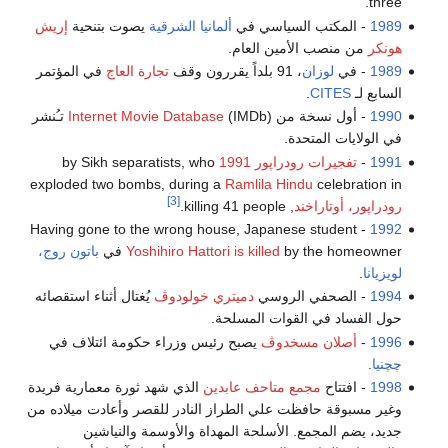
three.
1989
- المكتب السياسي في
ألمانيا الشرقية
يصوت بتنحية
إريش
هونكر
من منصب الأمين العام.
1989
- في
لوزان
، 91 بلداً يقررون وقف
تجارة العاج
في المؤتمر
السابع لـ
CITES
.
1990
- أول نسخة من
Internet Movie Database
(IMDb) تـُنشر
في الولايات المتحدة.
1991
-
تفجيرات رودراپور 1991
by Sikh separatists, who
exploded two bombs, during a
Ramlila
Hindu
celebration in
[3]
رودراپور، أوتاراخند
, killing 41 people.
- Having gone to the wrong house, Japanese student
1992
by the homeowner في
Yoshihiro Hattori is killed
باتون روج،
لويزيانا
.
1994
- الصحفي الروسي
دميتري خولودوڤ
يُغتال أثناء استقصائه
حول الفساد في القوات المسلحة.
1996
-
أصلان مسخدوڤ
يصبح رئيس وزراء حكومة ائتلاف في
چچنيا
.
1998
- افتتاح
مجمع متاحف عابدين
الذي شهد ثورة معمارية فريدة
وغير مسبوقة حافظت علي الطراز النادر للقصر وأعادت ميلاده من
جديد، يضم المجمع. الأسلحة المهداة والأوسمة والنياشين