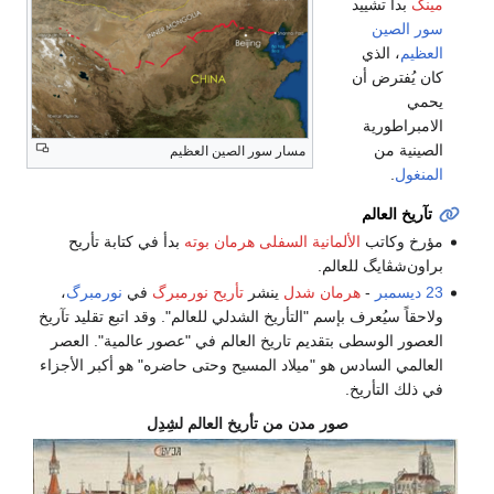
مينگ
بدأ تشييد
سور الصين
العظيم
، الذي
كان يُفترض أن
يحمي
الامبراطورية
الصينية من
مسار سور الصين العظيم
المنغول
.
تآريخ العالم
مؤرخ وكاتب
الألمانية السفلى
هرمان بوته
بدأ في كتابة تأريح
براون‌شڤايگ للعالم.
23 ديسمبر
-
هرمان شدل
ينشر
تأريح نورمبرگ
في
نورمبرگ
،
ولاحقاً سيُعرف بإسم "التأريخ الشدلي للعالم". وقد اتبع تقليد تآريخ
العصور الوسطى بتقديم تاريخ العالم في "عصور عالمية". العصر
العالمي السادس هو "ميلاد المسيح وحتى حاضره" هو أكبر الأجزاء
في ذلك التأريخ.
صور مدن من تأريخ العالم لشِدِل