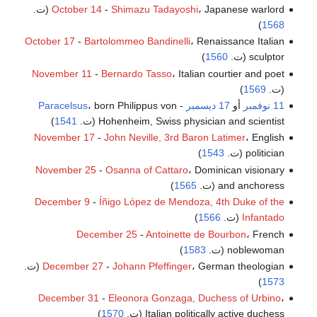
، Japanese warlord (ت.
Shimazu Tadayoshi
-
October 14
)
1568
October 17
-
Bartolommeo Bandinelli
، Renaissance Italian
sculptor (ت.
1560
)
November 11
-
Bernardo Tasso
، Italian courtier and poet
(ت.
1569
)
11 نوفمبر
أو
17 ديسمبر
-
، born Philippus von
Paracelsus
Hohenheim, Swiss physician and scientist (ت.
1541
)
November 17
-
John Neville, 3rd Baron Latimer
، English
politician (ت.
1543
)
November 25
-
Osanna of Cattaro
، Dominican visionary
and anchoress (ت.
1565
)
December 9
-
Íñigo López de Mendoza, 4th Duke of the
Infantado
(ت.
1566
)
December 25
-
Antoinette de Bourbon
، French
noblewoman (ت.
1583
)
، German theologian (ت.
Johann Pfeffinger
-
December 27
)
1573
December 31
-
Eleonora Gonzaga, Duchess of Urbino
،
Italian politically active duchess (ت.
1570
)