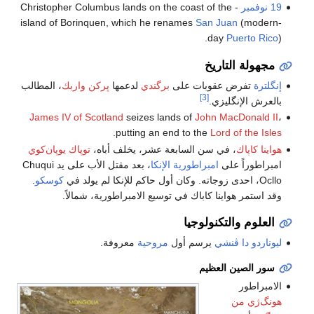
19 نوفمبر
- Christopher Columbus lands on the coast of the
island of Borinquen, which he renames
San Juan
(modern-
day
Puerto Rico
).
مجهولة التاريخ
إنگلترة
تفرض عقوبات على
برگندي
لدعمها
پركن واربك
، المطالب
[3]
بالعرش الإنگليزي.
James IV of Scotland
seizes lands of
John MacDonald II
،
.
putting an end to the
Lord of the Isles
هواينا كاپاك
، في سن السابعة عشر، يخلف أباه،
توپاك يوپان‌كوي
امبراطوراً على
امبراطورية الإنكا
، بعد مقتل الأب على يد Chuqui
Ocllo، احدى زوجاته. وكان أول حاكم للإنكا لم يولد في
كوسكو
.
وقد استمر هواينا كاباك في توسيع الامبراطورية، شمالاً.
العلوم والتكنولوجيا
ليوناردو دا ڤنشي
يرسم أول
مروحية
معروفة.
سور الصين العظيم
الامبراطور
هونگ‌ژي من