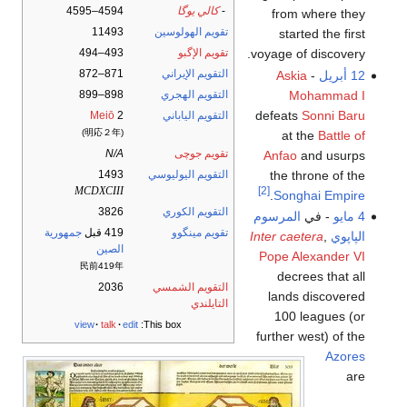
-
كالي يوگا
4594–4595
from where they
تقويم الهولوسين
11493
started the first
تقويم الإگبو
493–494
voyage of discovery.
التقويم الإيراني
871–872
12 أبريل
-
Askia
Mohammad I
التقويم الهجري
898–899
defeats
Sonni Baru
التقويم الياباني
2
Meiō
(明応２年)
at the
Battle of
تقويم جوچى
N/A
Anfao
and usurps
the throne of the
التقويم اليوليوسي
1493
[2]
MCDXCIII
.
Songhai Empire
التقويم الكوري
3826
4 مايو
- في
المرسوم
تقويم مينگوو
419 قبل
جمهورية
الپاپوي
,
Inter caetera
الصين
Pope Alexander VI
民前419年
decrees that all
التقويم الشمسي
2036
lands discovered
التايلندي
100 leagues (or
view
talk
edit
This box:
further west) of the
Azores
are