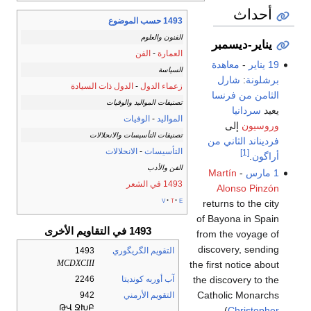
أحداث
1493 حسب الموضوع
الفنون والعلوم
يناير-ديسمبر
العمارة
-
الفن
19 يناير
-
معاهدة
السياسة
برشلونة
:
شارل
زعماء الدول
-
الدول ذات السيادة
الثامن من فرنسا
تصنيفات المواليد والوفيات
يعيد
سردانيا
المواليد
-
الوفيات
وروسيون
إلى
تصنيفات التأسيسات والانحلالات
فرديناند الثاني من
التأسيسات
-
الانحلالات
[1]
أراگون
.
الفن والأدب
1 مارس
-
Martín
1493 في الشعر
Alonso Pinzón
v
t
e
returns to the city
of Bayona in Spain
1493 في التقاويم الأخرى
from the voyage of
discovery, sending
التقويم الگريگوري
1493
MCDXCIII
the first notice about
the discovery to the
آب أوربه كونديتا
2246
Catholic Monarchs
التقويم الأرمني
942
ԹՎ ՋԽԲ
(
Christopher