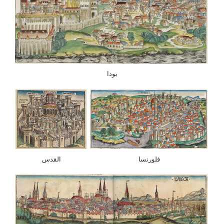
بودا
فلورنسا
القدس