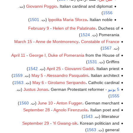
، Italian cardinal and diplomat (ت.
Giovanni Poggio
)
1556
، Italian noble (ت.
Ippolita Maria Sforza
1501
)
February 9
-
Helen of the Palatinate
، Duchess of
Pomerania (ت.
1524
)
March 15
-
Anne de Montmorency
،
Constable of France
(ت.
1567
)
April 11
-
George I, Duke of Pomerania
from the House of
Griffins (ت.
1531
)
، Italian priest (ت.
Giovanni Gaddi
-
April 25
1542
)
، Italian architect (ت.
Alessandro Pasqualini
-
May 5
1559
)
، Catholic cardinal (ت.
Girolamo Seripando
-
May 6
1563
)
5 يونيو
-
، German Protestant reformer (ت.
Justus Jonas
)
1555
، German merchant (ت.
Anton Fugger
-
June 10
1560
)
September 28
-
Agnolo Firenzuola
، Italian poet and
litterateur (ت.
1543
)
September 29
-
Yi Gwang-sik
، Korean politician and
general (ت.
1563
)