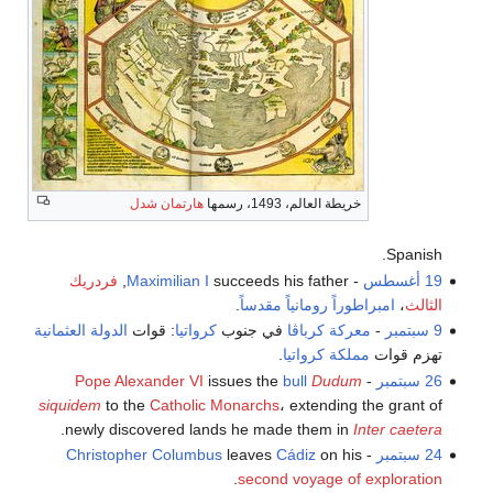
خريطة العالم، 1493، رسمها
هارتمان شدل
Spanish.
19 أغسطس
-
succeeds his father,
Maximilian I
فردريك
الثالث
،
امبراطوراً رومانياً مقدساً
.
9 سبتمبر
-
معركة كرباڤا
في جنوب
كرواتيا
: قوات
الدولة العثمانية
تهزم قوات
مملكة كرواتيا
.
26 سبتمبر
-
Dudum
bull
issues the
Pope Alexander VI
siquidem
to the
Catholic Monarchs
، extending the grant of
.
newly discovered lands he made them in
Inter caetera
24 سبتمبر
-
on his
Cádiz
leaves
Christopher Columbus
.
second voyage of exploration