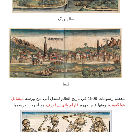
سالزبورگ
ڤيينا
معظم رسومات 1809 في تأريخ العالم لشدل أتى من ورشة
ميشائل
ڤولگموت
، ومنها قام صهره
ڤلهلم پلاي‌دن‌ڤورف
مع آخرين، برسمها.