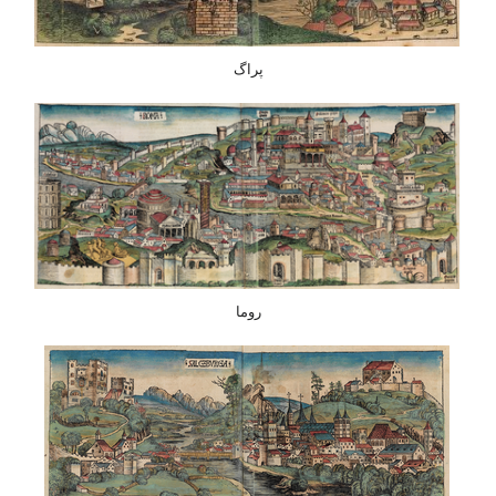
پراگ
روما