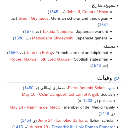
مجهولة التاريخ
Jobst II, Count of Hoya
(ت.
1545
)
، German scholar and theologian (ت.
Simon Grynaeus
)
1541
، Japanese warlord (ت.
Takeda Nobutora
1573
)
، Japanese general (ت.
Matsudaira Shigeyoshi
1580
)
محتملة
، French cardinal and diplomat (ت.
Jean du Bellay
1560
)
Robert Maxwell, 5th Lord Maxwell
، Scottish statesman
(ت.
1546
)
وفيات
مايو
-
Pietro Antonio Solari
، معماري إيطالي (و.
1450
)
May 10
-
Colin Campbell, 1st Earl of Argyll
، Scottish
politician (و. c.
1433
)
May 14
-
Nannina de' Medici
، member of de' Medici family
(و.
1448
)
، Italian scholar (و.
Ermolao Barbaro
-
June 14
1454
)
Frederick III, Holy Roman Emperor
-
August 19
(و.
1415
)