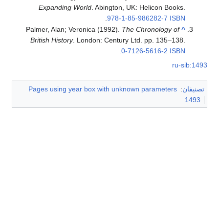
Expanding World
. Abington, UK: Helicon Books.
.
978-1-85-986282-7
ISBN
Palmer, Alan; Veronica (1992).
The Chronology of
^
British History
. London: Century Ltd. pp. 135–138.
.
0-7126-5616-2
ISBN
ru-sib:1493
تصنيفان
:
Pages using year box with unknown parameters
1493