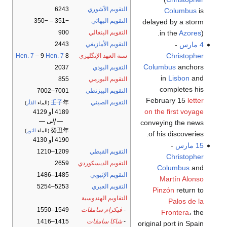
التقويم الآشوري
6243
Columbus
is
التقويم البهائي
−351 – −350
delayed by a storm
in the
Azores
).
التقويم البنغالي
900
4 مارس
-
التقويم الأمازيغي
2443
Christopher
سنة العهد الإنگليزي
8
Hen. 7
– 9
Hen. 7
Columbus
anchors
التقويم البوذي
2037
in
Lisbon
and
التقويم البورمي
855
completes his
التقويم البيزنطي
7001–7002
February 15
letter
التقويم الصيني
年
壬子
(الماء
الفأر
)
on the first voyage
4189 أو 4129
— إلى —
conveying the news
癸丑年
(الماء
الثور
)
of his discoveries.
4190 أو 4130
15 مارس
-
التقويم القبطي
1209–1210
Christopher
التقويم الديسكوردي
2659
Columbus
and
التقويم الإثيوپي
1485–1486
Martín Alonso
التقويم العبري
5253–5254
Pinzón
return to
التقاويم الهندوسية
Palos de la
-
ڤيكرام سامڤات
1549–1550
Frontera
، the
-
شاكا سامڤات
1415–1416
original port in Spain