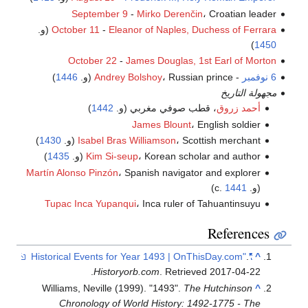
September 9
-
Mirko Derenčin
، Croatian leader
Eleanor of Naples, Duchess of Ferrara
-
October 11
(و.
)
1450
October 22
-
James Douglas, 1st Earl of Morton
6 نوفمبر
-
، Russian prince (و.
Andrey Bolshoy
1446
)
مجهولة التاريخ
أحمد زروق
، قطب صوفي مغربي (و.
1442
)
James Blount
، English soldier
، Scottish merchant (و.
Isabel Bras Williamson
1430
)
، Korean scholar and author (و.
Kim Si-seup
1435
)
Martín Alonso Pinzón
، Spanish navigator and explorer
(و. c.
1441
)
Tupac Inca Yupanqui
، Inca ruler of Tahuantinsuyu
References
.
"Historical Events for Year 1493 | OnThisDay.com"
^
.
Historyorb.com
. Retrieved
2017-04-22
Williams, Neville (1999). "1493".
The Hutchinson
^
Chronology of World History: 1492-1775 - The