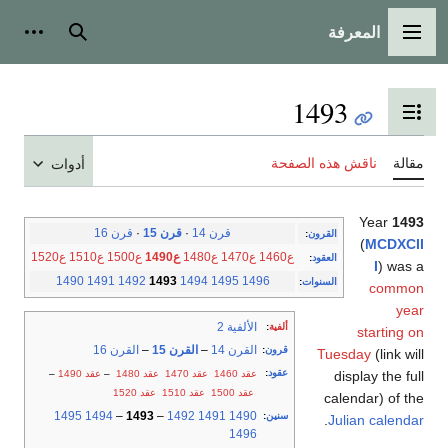
المعرفة
القائمة الرئيسية
بحث
أدوات
1493
تبديل عرض جدول المحتويات
مقالة
ناقش هذه الصفحة
أدوات
Year
1493
قرن 14
·
قرن 15
·
قرن 16
القرون
:
(
MCDXCII
ع1460
ع1470
ع1480
ع1490
ع1500
ع1510
ع1520
العقود
:
I
) was a
1490
1491
1492
1493
1494
1495
1496
السنوات
:
common
year
الألفية 2
ألفية
:
starting on
القرن 14
–
القرن 15
–
القرن 16
قرون
:
Tuesday
(link will
عقود
:
عقد 1460
عقد 1470
عقد 1480
–
عقد 1490
–
display the full
عقد 1500
عقد 1510
عقد 1520
calendar) of the
1495
1494
–
1493
–
1492
1491
1490
سنين
:
.
Julian calendar
1496