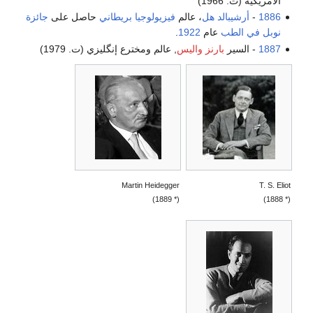
الأمريكية (ت. 1966)
1886
-
أرشيبالد هل
، عالم
فيزيولوجيا
بريطاني
حاصل على
جائزة
نوبل في الطب
عام
1922
.
1887
- السير
بارنز واليس
, عالم ومخترع إنگليزي (ت. 1979)
Martin Heidegger
T. S. Eliot
(* 1889)
(* 1888)