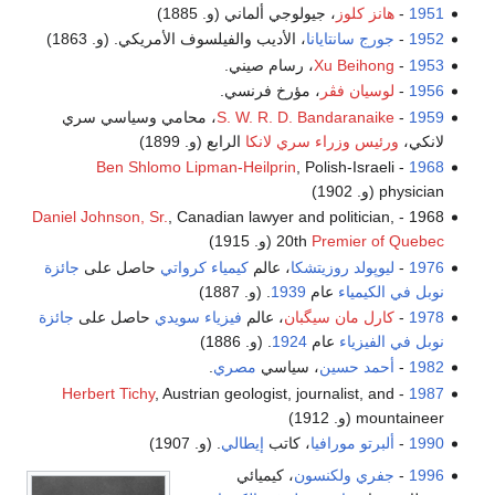
1951
-
هانز كلوز
، جيولوجي ألماني (و. 1885)
1952
-
جورج سانتايانا
، الأديب والفيلسوف الأمريكي. (و. 1863)
1953
-
Xu Beihong
، رسام صيني.
1956
-
لوسيان فڤر
، مؤرخ فرنسي.
1959
-
S. W. R. D. Bandaranaike
، محامي وسياسي سري
لانكي،
ورئيس وزراء سري لانكا
الرابع (و. 1899)
Ben Shlomo Lipman-Heilprin
, Polish-Israeli
-
1968
physician (و. 1902)
Daniel Johnson, Sr.
, Canadian lawyer and politician,
1968 -
Premier of Quebec
20th
(و. 1915)
1976
-
ليوپولد روزيتشكا
، عالم
كيمياء
كرواتي
حاصل على
جائزة
نوبل في الكيمياء
عام
1939
. (و. 1887)
1978
-
كارل مان سيگبان
، عالم
فيزياء
سويدي
حاصل على
جائزة
نوبل في الفيزياء
عام
1924
. (و. 1886)
1982
-
أحمد حسين
، سياسي
مصري
.
Herbert Tichy
, Austrian geologist, journalist, and
-
1987
mountaineer (و. 1912)
1990
-
ألبرتو مورافيا
، كاتب
إيطالي
. (و. 1907)
1996
-
جفري ولكنسون
، كيميائي