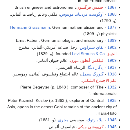
in the French service
1867
-
جيمس فرگسون
، British engineer and astronomer
1868
-
أوگوست فرديناند موبيوس
، فلكي وعالم رياضيات ألماني.
(و. 1790)
Hermann Grassmann
, German mathematician and
-
1877
physicist (و. 1809)
- Ernst Faber , German sinologist and missionary
1899
1902
-
لڤاي ستراوس
، رجل صناعة أمريكي-ألماني، مخترع
الجينز
. founded
Levi Strauss & Co.
(و. 1829)
1909
-
فيلكس أنطون دورن
، عالم حيوان ألماني.
1917
-
إدگار ديگا
، الرسام الفرنسي.
1918
-
گيورگ سيمل
، عالم اجتماع وفيلسوف ألماني، ومؤسس
علم الاجتماع الشكلي
.
- Pierre Degeyter (p. 1848 ), composer of "The
1932
Internationale."
- Peter Kuzmich Kozlov (p. 1863 ), explorer of Central
1935
Asia, opens in the desert Gobi remains of the ancient city of
Hara-Hoto.
1945
-
بيلا بارتوك
، موسيقي
مجري
. (و. 1881)
1945
-
كي‌يوشي ميكي
، فيلسوف ألماني