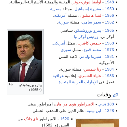
1948
-
اوليڤيا نيوتن-جونز
، المغنية والممثلة الأسترالية-البريطانية.
1950
-
مشيرة إسماعيل
، ممثلة
مصرية
.
1956
-
ليندا هاميلتون
، ممثلة
أمريكية
.
1962
-
سمر سامي
، ممثلة
سورية
.
1965
-
پيترو پوروشينكو
، سياسي
أوكراني،
ورئيس أوكرانيا
.
1968
-
جيمس كاڤيزل
، ممثل
أمريكي
.
1973
-
محمد قنوع
، ممثل
سوري
.
1981
-
سيرينا وليامز
، لاعبة التنس
الأمريكية.
1984
-
رنا شميس
، ممثلة سورية.
1986
-
علياء الشمري
، إعلامية
عراقية
تعمل في
الإمارات العربية المتحدة
.
پيترو پوروشينكو
(* 1965)
وفيات
188 ق.م.
-
الامبراطور هوي من هان
، امبراطور صيني.
1328
-
ابن تيمية
، عالم الدين على المذهب الحنبلي.
1620
- الامبراطور
تاي‌چانگ
من
الصين (و. 1582)