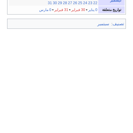
ديسمبر
31
30
29
28
27
26
25
24
23
22
تواريخ متعلقة
0 يناير
•
30 فبراير
•
31 فبراير
•
0 مارس
تصنيف
:
سبتمبر