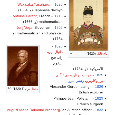
Wakisaka Yasuharu
,
–
1626
Japanese daimyo (و. 1554)
Antoine Parent
, French
–
1716
mathematician (و. 1666)
Jurij Vega
, Slovenian
–
1802
mathematician and physicist (و.
1754)
-
1820
دانيال بون
،
تاي‌چانگ
(1620)
رائد فتح
التخوم
الأمريكية. (و. 1734)
1825
-
خوسيه برناردو دى تاگلى
پورتوكاريرو
،
رئيس پيرو
.
- Alexander Gordon Laing ,
1826
دانيال بون
(† 1820)
British explorer
- Philippe-Jean Pelletan ,
1829
French surgeon
August Maria Raimund Arenberg
، an Austrian officer
-
1833