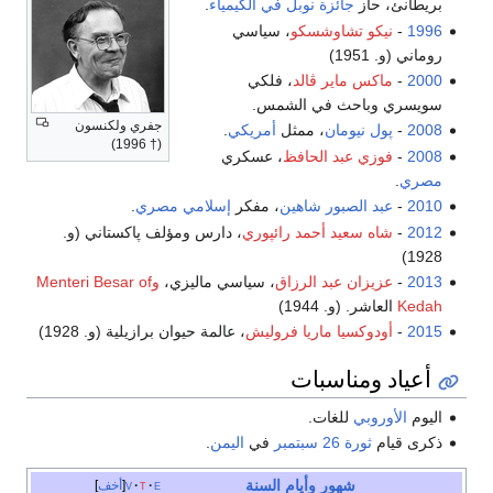
بريطانئ، حاز
جائزة نوبل في الكيمياء
.
1996
-
نيكو تشاوشسكو
، سياسي
روماني (و. 1951)
2000
-
ماكس ماير ڤالد
، فلكي
سويسري وباحث في الشمس.
جفري ولكنسون
2008
-
پول نيومان
، ممثل
أمريكي
.
(† 1996)
2008
-
فوزي عبد الحافظ
، عسكري
مصري
.
2010
-
عبد الصبور شاهين
، مفكر
إسلامي
مصري
.
2012
-
شاه سعيد أحمد رائپوري
، دارس ومؤلف پاكستاني (و.
1928)
2013
-
عزيزان عبد الرزاق
، سياسي ماليزي،
وMenteri Besar of
Kedah
العاشر. (و. 1944)
2015
-
أودوكسيا ماريا فروليش
، عالمة حيوان برازيلية (و. 1928)
أعياد ومناسبات
اليوم
الأوروبي
للغات.
ذكرى قيام
ثورة 26 سبتمبر
في
اليمن
.
شهور
وأيام
السنة
e
t
v
أخف