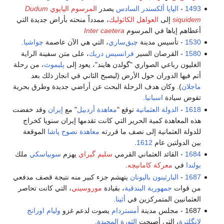
1493
-
الپاپا ألكسندر السادس
يصدر
المرسوم الپاپوي
Dudum
siquidem
إلى
العواهل الكاثوليك
، ممدداً منحته بأراض جديدة التي
أعطاهم إياها في المرسوم
Inter caetera
1530
- تأسيس مدينة
چبق‌ساري
، التي هي الآن عاصمة
چواشيا
.
1580
- القرصان السير
فرانسيس دريك
، على متن سفينة الراية
الغليون رباعي الصواري "گولدن هايند"، يعود إلى
پليموث
، من رحلة
أتم فيها الدوران حول الأرض (ليصبح الثاني في انجاز ذلك بعد
ماجلان
). وكان هدف الرحلة البحث عن أراضي جديدة وطرق بحرية
تقوض سيادة
اسبانيا
.
1618
-
الدولة العثمانية
توقع "
معاهدة أردبيل
" مع
إيران
وقد خفضت
هذه المعاهدة كمية الحرير التي كانت تقدمها إيران سنويا كخراج
للدولة العثمانية إلى نصف ما قررته
معاهدة نصوح پاشا
الموقعة
بين الدولتين عام
1612
.
1684
- القائد العثماني القرمي
سليم گيراي
يهزم
سوبياسكي
ملك
بولندا
في
معركة كامانيچه
.
1687
-
البارثينون
باليونان
يتهشم جزء كبير منه نتيجة قصف مدفعي
من قوات
جمهورية البندقية
، بقيادة
موروسيني
، التي كانت تحاصر
العثمانيين المتمركزين في
أثينا
.
1687 - مجلس مدينة
أمستردام
يصوت لدعم غزو
وليام اورانج
لإنگلترة
، التي أصبحت
الثورة المجيدة
.