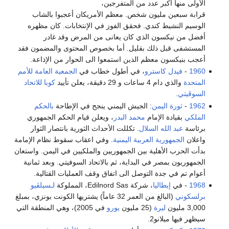
الأولى منها أكبر عدد من المتفرجين،
قرابة سبعين مليون شخص. معظم الأمريكان أعجبوا بالشاب
الوسيم النشيط كندي. فحقق الفوز في الإنتخابات. كان مظهره
أفضل من نيكسون الذي كان يعانى من المرض وقد غادر
المستشفى قبل ذلك بقليل. أما بخصوص المحتوى والمضمون فقد
أعجب بنيكسون معظم الذين استمعوا الى الحوار من الإذاعة.
1960
-
فيدل كاسترو
، في أطول خطاب في
الجمعية العامة للأمم
المتحدة
والذي دام 4 ساعات و 29 دقيقة، يعلن تأييد
كوبا
للاتحاد
السوڤيتي
.
1962
-
ثورة اليمن
: الجيش اليمني ينجح في الإطاحة
بالحكم
الملكي
بقيادة الإمام
محمد البدر
، ويعلن قيام الحكم الجمهوري
برئاسة
عبد الله السلال
. تكللت الأحداث الثورية بانتصار الثوار
واعلان
الجمهورية العربية اليمنية
. وفي اعقاب سقوط نظام الإمامة
بدأت الحرب الأهلية بين الجمهوريين والملكيين في اليمن. واستعان
الجمهوريون بمصر في البداية، ثم بالاتحاد السوفيتي. وبعد ثمانية
أعوام تم في جدة التوصل الى اتفاق وقف العمليات القتالية.
1968
- في
إيطاليا
، شركة Edilnord Sas، المملوكة
لـسيلڤيو
برلسكوني
(البالغ من العمر 32 عاماً) يشتريها الكونت بونزي، بمبلغ
3,000 مليون
ليرة
(25 مليون
يورو
في 2005)، وهي المنطقة التي
سيظهر فيها ميلانو2.