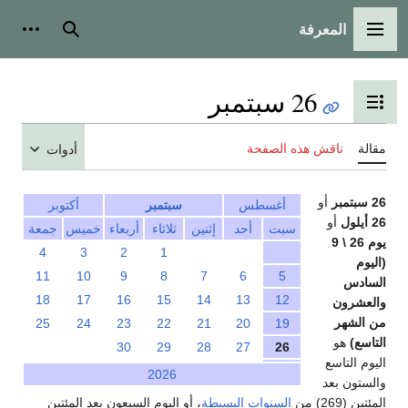
المعرفة
القائمة الرئيسية
بحث
أدوات
26 سبتمبر
تبديل عرض جدول المحتويات
مقالة
ناقش هذه الصفحة
أدوات
26 سبتمبر
أو
أغسطس
سبتمبر
أكتوبر
26 أيلول
أو
سبت
أحد
إثنين
ثلاثاء
أربعاء
خميس
جمعة
يوم 26 \ 9
4
3
2
1
(اليوم
11
10
9
8
7
6
5
السادس
18
17
16
15
14
13
12
والعشرون
من الشهر
25
24
23
22
21
20
19
التاسع)
هو
30
29
28
27
26
اليوم التاسع
2026
والستون بعد
المئتين (269) من
السنوات البسيطة
، أو اليوم السبعون بعد المئتين