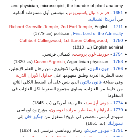
and physician, microscopist, the founder of plant anatomy .
1651
-
فرانز دانيال پاستوريوس
، مؤسس أول مستوطنة ألمانية
في
أمريكا الشمالية
.
Richard Grenville-Temple, 2nd Earl Temple
, English
–
1711
First Lord of the Admiralty
politician,
(ت. 1779)
Cuthbert Collingwood, 1st Baron Collingwood
,
–
1750
English admiral (ت. 1810)
1754
-
جوزيف-لوي پروست
، كيميائي فرنسي.
1758
–
, Argentinian physician (ت. 1820)
Cosme Argerich
1766
-
جون دالتون
، الفيزيائي الانجليزي، من رجال العلم الإنجليز،
بعث النظرية الذرية وطبق مفهومها على
جداول الأوزان الذرية
وفي صياغة
قانون دالتون
الذي ينص على أن الضغط الكلي الناتج
من خليط من الغازات، يساوي مجموع الضغوط لكل الغازات في
المخلوط.
1774
-
جوني أپل‌سيد
، عالم بيئة أمريكي (ت. 1845)
1779
-
ابراهام قسطنطين مرادجا دوسون
، مؤرخ ودبلوماسي
سويدي أرمني، تخصص في تاريخ المنغول من
جنگيز خان
إلى
تيمورلنك
. (ت. 1851)
1791
-
تيودور جيريكو
، رسام رومانسي فرنسي (ت. 1824)