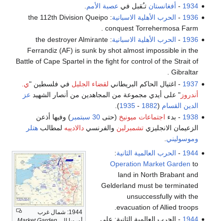
1934
-
أفغانستان
تـُقبل في
عصبة الأمم
.
1936
-
الحرب الأهلية الاسبانية
: the 112th Division Queipo
conquest Torrehermosa Farm .
1936
-
الحرب الأهلية الاسبانية
: the destroyer Almirante
Ferrandiz (AF) is sunk by shot almost impossible in the
Battle of Cape Spartel in the fight for control of the Strait of
Gibraltar .
1937
- اغتيال الحاكم البريطاني
لقضاء الجليل
في فلسطين "
ي.
أندروز
" على أيدي مجموعة من المجاهدين من أنصار الشهيد
عز
الدين القسام
(
1882
-
1935
).
1938
- بدء
اجتماعات ميونيخ
(حتى
30 سبتمبر
) وفيها أذعن
الزعيمان الانجليزي
تشمبرلين
والفرنسي
دالادييه
لمطالب
هتلر
وموسوليني
.
1944
-
الحرب العالمية الثانية
:
Operation Market Garden
to
land in North Brabant and
Gelderland must be terminated
unsuccessfully with the
evacuation of Allied troops.
1944: شمال غرب
1944
- الحرب العالمية الثانية: على
أوروپا إلى
Market Garden