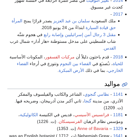
2014
-
تغيير التوقيت
في مصر للمرة الرابعة في خمسة شهور
كحدث غير مسبوق.
-
2017
ملك السعودية
سلمان بن عبد العزيز
يصدر قرارًا يمنح
المرأة
حق قيادة السيارة
ابتداءً من 24 يونيو 2018.
مقتل 3 رجال أمن إسرائيليين وإصابة رابع
في هجوم شنَّه
شاب فلسطيني على مدخل مستوطنة «هار أدار» شمال غرب
القدس
.
2018
- قدم باحثون دليلاً أن
مركبات الفسفور
، المكونات الأساسية
للحياة
، تـُصنـَع في
الفضاء بين النجوم
وتتوزع في أرجاء
الفضاء
الخارجي
، بما في ذلك
الأرض المبكرة
.
مواليد
1141
-
نظامي گنجوي
، الشاعر والكاتب والفيلسوف والمفكر
الآذري، من مدينة
گنجا
، ثاني أكبر مدن أذربيجان، وضريحه فيها.
(ت. 1209)
1181
-
فرانسيس الأسيسي
، قديس في الكنيسة
الكاثوليكية
،
ومؤسس نظام الرهبان
الفرنسيسكان
. (ت. 1226)
1329
–
Anne of Bavaria
(ت. 1353)
1641
- Nehemiah Grew (ت. 1712 ) was an English botanist