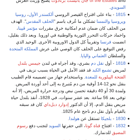
and
of the Estates
جان باتيست برنادوت
يصبح وريث العرش
السويدي
.
1815
- بناء على اقتراح القيصر الروسي
ألكسندر الأول
،
روسيا
وپروسيا
والنمسا
تشكلن ما عُرف باسم "
الحلف المقدس
". الهدف
من الحلف كان ضمان عدم امكانية خرق مقررات
مؤتمر ڤيينا
،
واخماد حركات التحرر الثورية والوطنية في اوروبا. وبعد ذلك بقليل،
انضمت
فرنسا
وتقريباً كل الدول الاوروبية الأخرى. الوحيد الذي
رفض التوقيع على الحلف كان الوصي على عرش
المملكة المتحدة
والسلطان
العثماني
والپاپا
.
1818
- أول
نقل دم
بشري، وقد أجراه في لندن
جيمس بلندل
لمريض
تشمع الكبد
قد فقد الأمل في الحياة بسبب نزيف في
الفتحة الپيلورية
للمعدة
. وباستخدام جهاز من تصميمه قام الطبيب
بنقل نحو 12-14 أوقية من دم مُتبرع به إلى أحد أوردة المريض.
ولمدة 30 أو 40 دقيقة تحسن نبض ودرجة حرارة المريض، إلا أنه
توفي بعد 56 ساعة. بعد عشر سنوات، في 1828، أنقذ بلندل حياة
مريض بنقل الدم، إلا أن الدكتور
إدوارد دبل‌داي
كان قد سبقه
بالقيام بأول نقل دم ناجح عام 1825.
1830
-
بلجيكا
تستقل عن
هولندا
.
1832
- افتتاح
قناة گوتا
، التي حفرتها
السويد
لتجنب دفع
رسوم
المضيق
للدنمارك.