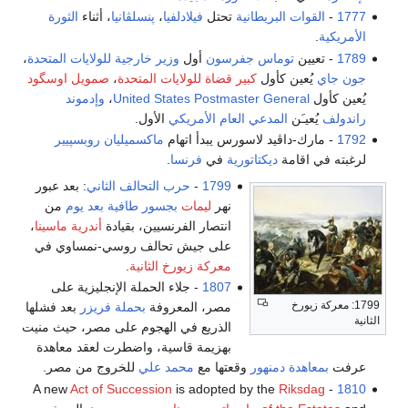
1777
-
القوات البريطانية
تحتل
فيلادلفيا
،
پنسلڤانيا
، أثناء
الثورة
الأمريكية
.
1789
- تعيين
توماس جفرسون
أول
وزير خارجية للولايات المتحدة
،
جون جاي
يُعين كأول
كبير قضاة للولايات المتحدة
،
صمويل اوسگود
يُعين كأول
United States Postmaster General
،
وإدموند
راندولف
يُعيـَن
المدعي العام الأمريكي
الأول.
1792
- مارك-داڤيد لاسورس يبدأ اتهام
ماكسميليان روبسپيير
لرغبته في اقامة
ديكتاتورية
في
فرنسا
.
1799
-
حرب التحالف الثاني
: بعد عبور
نهر
ليمات
بجسور طافية
بعد يوم
من
انتصار الفرنسيين، بقيادة
أندرية ماسينا
،
على جيش تحالف روسي-نمساوي في
معركة زيورخ الثانية
.
1807
- جلاء الحملة الإنجليزية على
1799: معركة زيورخ
مصر، المعروفة
بحملة فريزر
بعد فشلها
الثانية
الذريع في الهجوم على مصر، حيث منيت
بهزيمة قاسية، واضطرت لعقد معاهدة
عرفت
بمعاهدة دمنهور
وقعتها مع
محمد علي
للخروج من مصر.
Act of Succession
is adopted by the
Riksdag
- A new
1810