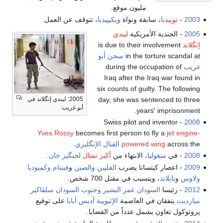
مليون موقع.
2003
-
نوپيديا
، سابقة ونواة
ويكيپيديا
، تتوقف عن العمل.
2005
- الجندية الأمريكية
ليندي
إنگلاند
is due to their involvement
in the torture scandal at
سجن أبو
غريب
during the occupation of
Iraq after the Iraq war found in
six counts of guilty. The following
day, she was sentenced to three
2005: ليندي إنگلاند في
أبو غريب
years' imprisonment.
- Swiss pilot and inventor
2008
Yves Rossy
becomes first person to fly a
jet engine-
across the
powered wing
القنال الإنگليزي
.
2008
- في
منغوليا
، الانتهاء من
أكبر تمثال
لجنگيز خان
.
2009
- اعصار كيتسانا يضرب
الفلپين
والصين
و
فيتنام
وكمبوديا
ولاوس
و
تايلاند
، ويتسبب في مقتل 700 شخص.
2012
- رئيسا
السودان
عمر البشير
وجنوب السودان
سلڤاكير
ميارديت
يتفقان في العاصمة
الإثيوپية
أديس أبابا
على توقيع
پروتوكول تعاون يشمل عدداً من القضايا.