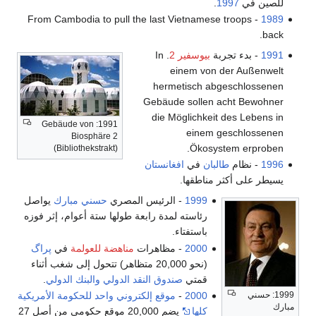
للصين في
1997
.
- From Cambodia to pull the last Vietnamese troops
1989
back.
1991
- بدء تجربة
بيوسفير 2
. In
einem von der Außenwelt
hermetisch abgeschlossenen
Gebäude sollen acht Bewohner
die Möglichkeit des Lebens in
1991: Gebäude von
einem geschlossenen
Biosphäre 2
Ökosystem erproben.
(Bibliothekstrakt)
1996
- نظام
طالبان
في
افغانستان
يسيطر على أكثر مناطقها.
1999
- الرئيس المصري
حسني مبارك
يواصل
رئاسته لمدة رابعة طولها ستة أعوام، إثر فوزه
باستفتاء.
2000
- مظاهرات
مناهضة للعولمة
في
پراگ
(نحو 20,000 متظاهر) تتحول إلى شغب أثناء
قمتي
صندوق النقد الدولي
والبنك الدولي
.
2000
-
موقع إلكتروني واحد للحكومة الأمريكية
1999: حسني
مبارك
كلها
يضم 20,000 موقع حكومي من أصل 27