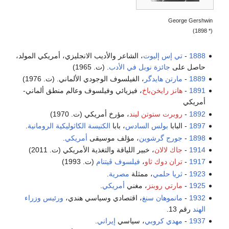
George Gershwin
(* 1898)
1888
-
تي إس إليوت
، الشاعر والأديب الانجليزي، أمريكي المولد،
حاصل على
جائزة نوبل في الأدب
. (ت. 1965)
1889
-
مارتن هايدگر
، الفيلسوف الوجودي الألماني. (ت. 1976)
1891
-
هانز رايخن‌باخ
، فيزيائي وفيلسوف وعالم منطق ألماني-
أمريكي
1892
-
روبرت ستوتن ليند
، مؤرخ أمريكي (ت. 1970)
1897
- البابا
بولس السادس
، بابا
الكنيسة الكاثوليكية الرومانية
.
1898
-
جورج گرشوين
، مؤلف موسيقى
أمريكي
.
1914
-
جاك لالان
، خبير اللياقة والتغذية الأمريكي (ت. 2011)
1917
-
تران دوك ثاو
،
فيلسوف
ڤيتنام
(ت. 1993)
1923
-
ثريا حلمي
، ممثلة
مصرية
.
1925
-
مارتي روبنز
، مغني
أمريكي
.
1932
-
مانموهان سنغ
، اقتصادي وسياسي هندي،
ورئيس وزراء
الهند
رقم 13.
1937
-
مهدي كروبي
، سياسي
إيراني
.