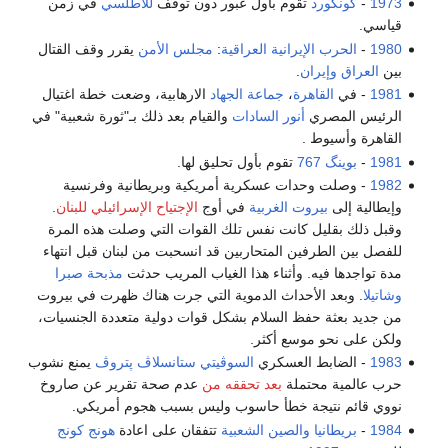
1973
-
كونكورد
تقوم بأول عبور دون توقف
للأطلسي
في زمن
قياسي.
1980
-
الحرب الإيرانية العراقية
:
مجلس الأمن
يقرر وقف القتال
بين
العراق
وإيران
.
1981
- في
القاهرة
،
جماعة الجهاد
الارهابية، وضعت خطة اغتيال
الرئيس المصري
أنور السادات
والقيام بعد ذلك بـ"ثورة شعبية" في
القاهرة وأسيوط .
1981
-
بوينگ 767
تقوم بأول تحليق لها.
1982
- وصلت وحدات عسكرية أمريكية وبريطانية وفرنسية
وإيطالية إلى
بيروت الغربية
في أوج
الإجتياح الإسرائيلي للبنان
.
وقبل ذلك بقليل كانت نفس تلك القوات التي وصلت هذه المرة
للفصل بين الطرفين المتحاربين قد انسحبت من لبنان قبل انتهاء
مدة تواجدها فيه. وأثناء هذا الغياب المريب حدثت
مذبحة صبرا
وشاتيلا
. وبعد الأحداث الدموية التي جرت هناك ظهرت في بيروت
من جديد بعثة حفظ السلام بشكل قوات دولية متعددة الجنسيات،
ولكن على نحو موسع أكثر.
1983
- الضابط العسكري
السوڤيتي
ستانسلاڤ پتروڤ
يمنع نشوب
حرب عالمية محتملة
بعد تحققه من
عدم صحة تقرير عن صاروخ
نووي قائم نتيجة خطأ حاسوب وليس بسبب هجوم أمريكي.
1984
-
بريطانيا
والصين الشعبية
تتفقان على اعادة
هونج كونج