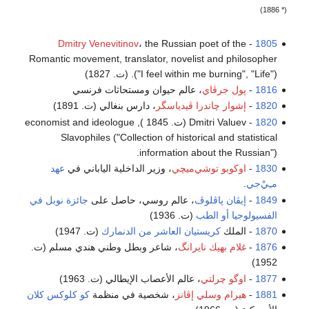
(* 1886)
Dmitry Venevitinov
، the Russian poet of the
-
1805
Romantic movement, translator, novelist and philosopher
("I feel within me burning", "Life"). (ت. 1827)
1816
-
پول جرڤاي
، عالم حيوان ومستحاثات فرنسي
1820
-
إشوار چاندرا ڤيدياسگر
، دارس بنغالي (ت. 1891)
1820
- Dmitri Valuev (ت. 1845 ), economist and ideologue
Slavophiles ("Collection of historical and statistical
information about the Russian").
1830
-
اوكوبو توشي‌ميچي
، وزير الداخلية الياباني في
عهد
مـِيْ‌جي
.
1849
-
إيڤان پاڤلوڤ
، عالم روسي، حاصل على
جائزة نوبل في
الفسيولوجيا أو الطب
(ت. 1936)
1870
- الملك
كريستيان العاشر من الدنمارك
(ت. 1947)
1876
-
غلام بهيك نايرانگ
، شاعر وبطل وطني هندي مسلم (ت.
1952)
1877
-
اوگو چرلتي
، عالم الأعصاب الإيطالي (ت. 1963)
1881
-
هيرام وسلي إڤانز
، شخصية في منظمة
كو كلوكس كلان