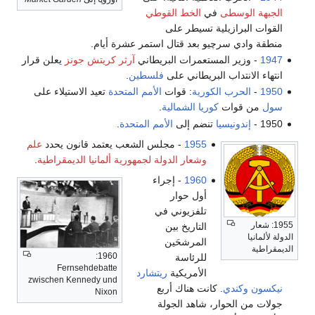
الجبهة الوسطى
في
الخط القوطي
القوات البرازيلية تسيطر على
منطقة وادي سرچيو بعد قتال استمر عشرة أيام.
1947
- وزير المستعمرات البريطاني
آرثر كريتش جونز
يعلن قرار
انتهاء الانتداب البريطاني على
فلسطين
.
1950
-
الحرب الكورية
: قوات
الأمم المتحدة
تعيد الاستيلاء على
سول
من قوات
كوريا الشمالية
.
1950 -
إندونيسيا
تنضم إلى
الأمم المتحدة
.
1955
- مجلس الشعب يعتمد قانون يحدد
علم
وشعار الدولة لجمهورية ألمانيا الديمقراطية
.
1960
- إجراء
أول حوار
تلفزيوني في
1955: شعار
التاريخ بين
الدولة لألمانيا
المرشحَين
الديمقراطية
1960:
للرئاسة
Fernsehdebatte
الأمريكية
ريتشارد
zwischen Kennedy und
نيكسون
وكندي
. كانت هناك أربع
Nixon
جولات من الحوار، شاهد الجولة