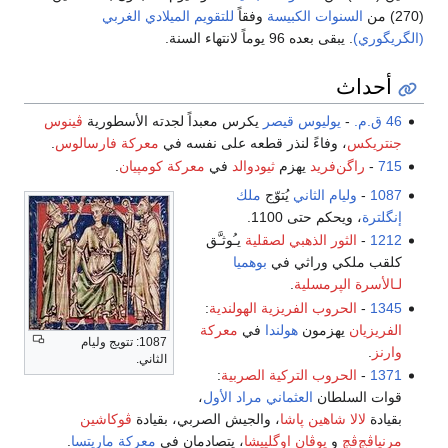
(270) من
السنوات الكبيسة
وفقاً
للتقويم الميلادي الغربي
(الگريگوري)
. يبقى بعده 96 يوماً لانتهاء السنة.
أحداث
46 ق.م.
-
يوليوس قيصر
يكرس معبداً لجدته الأسطورية
ڤينوس
جنتريكس
، وفاءً لنذر قطعه على نفسه في
معركة فارسالوس
.
715
-
راگن‌فريد
يهزم
ثيودوالد
في
معركة كومپيان
.
1087
-
وليام الثاني
يُتوّج
ملك
إنگلترة
، ويحكم حتى 1100.
1212
-
الثور الذهبي لصقلية
يـُوثـَّق
كلقب ملكي وراثي في
بوهميا
لـالأسرة الپرمسلية
.
1345
-
الحروب الفريزية الهولندية
:
الفريزيان
يهزمون
هولندا
في
معركة
1087: تتويج وليام
وارنز
.
الثاني.
1371
-
الحروب التركية الصربية
:
قوات السلطان
العثماني
مراد الأول
،
بقيادة
لالا شاهين پاشا
، والجيش الصربي، بقيادة
ڤوكاشين
مرنياڤچ‌ڤچ
و
يوڤان اوگلييشا
، يتصادمان في
معركة ماريتسا
.