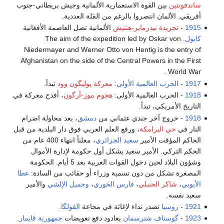
ساندفونتين
بين القوة الاستعمارية الألمانية وجيش بريطاني-جنوب
أفريقي. الألمان انتصروا بالرغم من القلة العددية.
1915
-
تجريدة نيدرماير-هنتيش
الألمانية تصل العاصمة الأفغانية
كابول
. The aim of the expedition led by Oskar von
Niedermayer and Werner Otto von Hentig is the entry of
Afghanistan on the side of the Central Powers in the First
World War .
1917
-
الحرب العالمية الأولى
:
معركة پوليگون وود
تبدأ.
1918
- الحرب العالمية الأولى:
هجوم موز-أرگون
، أفدح معركة في
التاريخ الأمريكي، تبدأ.
1918
- خروج آخر جندي عثماني من
دمشق
، بعد محاولة اضرام
النار في
حي البرامكة
، ورفع العلم العربي فوق دار البلدية من قبل
الحاكم المؤقت الأمير
سعيد الجزائري
، معلناً انتهاء 400 عام من
الحكم التركي. الأمير سعيد يشكل أول حكومة لإدارة الأموال
وشؤون البلاد لحين دخول القوات العربية بعد 5 أيام. الحكومة
المصغرة تشكل من دون تسمية وزراء أو حقائب من السادة:
عطا
الأيوبي
،
شاكر الحنبلي
،
فارس الخوري
،
وجميل الإلشي
والأمير
سعيد نفسه.
1921
-
روسيا
تصدر نداء لإغاثة في مجاعة
الڤولگا
.
1923
-
گوستاف شترسمان
يعادود دفع تعويضات
جمهورية ڤايمار
.