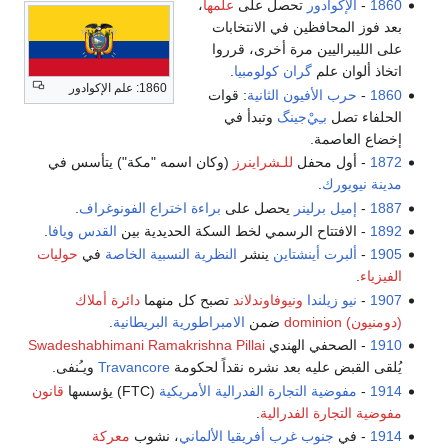
1860
-
الإكوادور
تحصل على
علمها
،
بعد فوز المحافظين في الانتخابات
على الليبراليين مرة أخرى، قرروا
اتخاذ ألوان علم
گران كولومبيا
.
1860: علم الإكوادور
1860
-
حرب الأفيون الثانية
: قوات
الحلفاء تصل
بـِيْ‌جينگ
وتبدأ في
إخضاع العاصمة.
1872
- أول محفل
للـشراينرز
(وكان اسمه "مكة") يتأسس في
مدينة نيويورك
.
1887
-
إميل برلينر
يحصل على
براءة اختراع
الفونوغراف
.
1892
- الافتتاح الرسمي لخط السكة الحديدية بين
القدس
ويافا
.
1905
-
ألبرت أينشتاين
ينشر
النظرية النسبية الخاصة
في
حوليات
الفيزياء
.
1907
-
نيو زيلندا
ونيوفاوندلاند
تصبح كل منهما
دائرة أملاك
(دومنيون) dominion
ضمن
الامبراطورية البريطانية
.
1910
- الصحفي الهندي
Swadeshabhimani Ramakrishna Pillai
يُلقى القبض عليه بعد نشره نقداً لحكومة
Travancore
ويـُنفى.
1914
-
مفوضية التجارة الفدرالية
الأمريكية
(FTC) يؤسسها
قانون
مفوضية التجارة الفدرالية
.
1914
- في
جنوب غرب أفريقيا الألماني
، نشوب
معركة