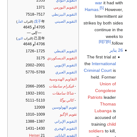
التقويم البوذي
2553
war
it had with
التقويم البورمي
1371
[5]
Hamas
.
However,
التقويم البيزنطي
7517–7518
Intermittent air
التقويم الصيني
年
戊子
(التراب
الفأر
)
strikes by both sides
4705 أو 4645
continue in the
— إلى —
weeks to
己丑年
(التراب
الثور
)
[8]
[7]
[6]
follow.
4706 أو 4646
26 يناير
التقويم القبطي
1725–1726
The first trial at
التقويم الديسكوردي
3175
the
International
التقويم الإثيوپي
2001–2002
Criminal Court
is
التقويم العبري
5769–5770
held. Former
التقاويم الهندوسية
Union of
-
ڤيكرام سامڤات
2065–2066
Congolese
-
شاكا سامڤات
1931–1932
Patriots
leader
-
كالي يوگا
5110–5111
Thomas
تقويم الهولوسين
12009
Lubanga
is
تقويم الإگبو
1009–1010
accused of
التقويم الإيراني
1387–1388
training
child
التقويم الهجري
1430–1431
soldiers
to kill,
التقويم الياباني
21
Heisei