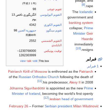
pillage, and
(平成２１年)
[9]
rape.
تقويم جوچى
98
The
Icelandic
التقويم اليوليوسي
الگريگوري ناقص 13
government and
يوم
banking system
التقويم الكوري
4342
collapse;
Prime
تقويم مينگوو
جمهورية الصين
98
Minister
Geir
民國98年
Haarde
التقويم الشمسي
2552
immediately
التايلندي
[10]
resigns.
توقيت يونيكس
1230768000–
1262303999
فبراير
view
talk
edit
This box:
1 فبراير
Patriarch Kirill of Moscow
is enthroned as the
Patriarch
of the
Russian Orthodox Church
following the death of
[11]
his predecessor,
Alexy II
in 2008.
Jóhanna Sigurðardóttir
is appointed as the new
Prime
Minister of Iceland
, becoming the world's first openly
[12]
.
lesbian
head of government
February 26
– Former
Serbian president
Milan Milutinović