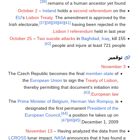
[36]
remains of a human ancestor yet found.
October 2
–
Ireland
holds a
second referendum
on the
EU
's
Lisbon Treaty
. The amendment is approved by the
[37]
[38]
[39]
[40]
[41]
Irish electorate,
having been rejected in the
Lisbon I referendum
held in last year.
October 25
–
Two suicide attacks
in
Baghdad
,
Iraq
, kill 155
[42]
people and injure at least 721 people.
نوفمبر
November 3
The Czech Republic becomes the final
member-state
of
the
European Union
to sign the
Treaty of Lisbon
,
thereby permitting that document's initiation into
[43]
.
European law
The
Prime Minister of Belgium
,
Herman Van Rompuy
, is
designated the first permanent
President of the
[44]
European Council
,
a position he takes up on
[47]
[46]
[45]
December 1, 2009.
November 13
– Having analyzed the data from the
LCROSS
lunar impact,
NASA
announces that it has found a