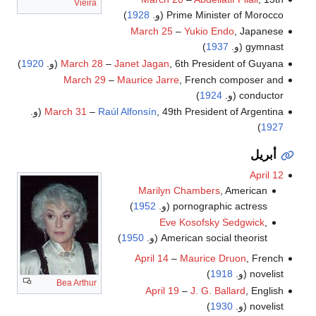
Vieira
Prime Minister of Morocco (و.
1928
)
March 25
–
Yukio Endo
, Japanese
gymnast (و.
1937
)
, 6th President of Guyana (و.
Janet Jagan
–
March 28
1920
)
March 29
–
Maurice Jarre
, French composer and
conductor (و.
1924
)
, 49th President of Argentina (و.
Raúl Alfonsín
–
March 31
)
1927
أبريل
April 12
Marilyn Chambers
, American
pornographic actress (و.
1952
)
Eve Kosofsky Sedgwick
,
American social theorist (و.
1950
)
April 14
–
Maurice Druon
, French
novelist (و.
1918
)
Bea Arthur
April 19
–
J. G. Ballard
, English
novelist (و.
1930
)