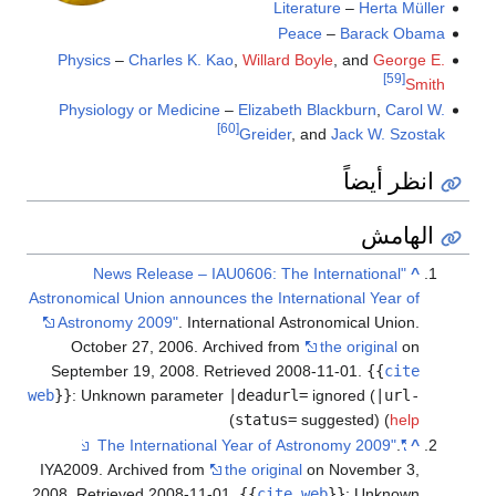
Literature
–
Herta Müller
Peace
–
Barack Obama
Physics
–
Charles K. Kao
,
Willard Boyle
, and
George E.
[59]
Smith
Physiology or Medicine
–
Elizabeth Blackburn
,
Carol W.
[60]
Greider
, and
Jack W. Szostak
انظر أيضاً
الهامش
"News Release – IAU0606: The International
^
Astronomical Union announces the International Year of
Astronomy 2009"
. International Astronomical Union.
October 27, 2006. Archived from
the original
on
September 19, 2008
. Retrieved
2008-11-01
.
{{
cite
web
}}
:
Unknown parameter
|deadurl=
ignored (
|url-
)
status=
suggested) (
help
.
"The International Year of Astronomy 2009"
^
IYA2009. Archived from
the original
on November 3,
2008
. Retrieved
2008-11-01
.
{{
cite web
}}
:
Unknown