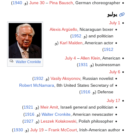
, German choreographer (و.
Pina Bausch
–
June 30
1940
)
يوليو
July 1
Alexis Argüello
, Nicaraguan boxer
and politician (و.
1952
)
, American actor (و.
Karl Malden
)
1912
July 4
–
Allen Klein
, American
Walter Cronkite
businessman (و.
1931
)
July 6
, Russian novelist (و.
Vasily Aksyonov
1932
)
Robert McNamara
, 8th United States Secretary of
Defense (و.
1916
)
July 17
, Israeli general and politician (و.
Meir Amit
1921
)
, American newscaster (و.
Walter Cronkite
1916
)
, Polish philosopher (و.
Leszek Kołakowski
1927
)
, Irish-American author (و.
Frank McCourt
–
July 19
1930
)