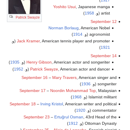
Yoshito Usui
, Japanese manga
artist (و.
1958
)
Patrick Swayze
September 12
Norman Borlaug
, American Nobel
agronomist (و.
1914
)
, American tennis player and promoter (و.
Jack Kramer
)
1921
September 14
, American actor and songwriter (و.
Henry Gibson
1935
)
, American actor and dancer (و.
Patrick Swayze
1952
)
September 16
–
Mary Travers
, American singer and
songwriter (و.
1936
)
September 17
–
Noordin Mohammad Top
, Malaysian
Islamist militant (و.
1968
)
September 18
–
Irving Kristol
, American writer and political
commentator (و.
1920
)
September 23
–
Ertuğrul Osman
, 43rd Head of the
Ottoman Dynasty (و.
1912
)