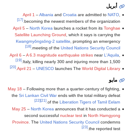
أبريل
April 1
–
Albania
and
Croatia
are admitted to
NATO
,
[17]
becoming the newest members of the organization.
April 5
–
North Korea
launches a rocket from its
Tonghae
Satellite Launching Ground
, which it says is carrying the
Kwangmyŏngsŏng-2
satellite
, prompting an emergency
[18]
.
meeting of the
United Nations Security Council
April 6
–
A 6.3 magnitude earthquake strikes
near
L'Aquila
,
[19]
Italy, killing nearly 300 and injuring more than 1,500.
[20]
.
April 21
–
UNESCO
launches The
World Digital Library
مايو
May 18
– Following more than a quarter-century of fighting,
the
Sri Lankan Civil War
ends with the total military defeat
[22]
[21]
.
of the
Liberation Tigers of Tamil Eelam
May 25
–
North Korea
announces that it has conducted a
second successful
nuclear test
in
North Hamgyong
Province
. The
United Nations Security Council
condemns
[23]
the reported test.