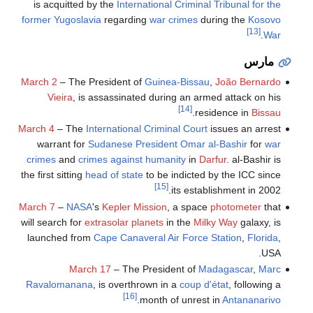
is acquitted by the
International Criminal Tribunal for the
former Yugoslavia
regarding
war crimes
during the
Kosovo
[13]
.
War
مارس
March 2
– The President of
Guinea-Bissau
,
João Bernardo
Vieira
, is assassinated during an armed attack on his
[14]
.
residence in
Bissau
March 4
– The
International Criminal Court
issues an arrest
warrant for
Sudanese President
Omar al-Bashir
for
war
crimes
and
crimes against humanity
in
Darfur
. al-Bashir is
the first sitting
head of state
to be indicted by the ICC since
[15]
its establishment in 2002.
March 7
–
NASA
's
Kepler Mission
, a space
photometer
that
will search for
extrasolar planets
in the
Milky Way
galaxy, is
launched from
Cape Canaveral Air Force Station
,
Florida
,
USA.
March 17
– The President of
Madagascar
,
Marc
Ravalomanana
, is overthrown in a
coup d'état
, following a
[16]
.
month of unrest in
Antananarivo