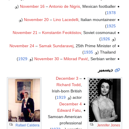
, Mexican footballer (و.
Antonio de Nigris
–
November 16
)
1978
, Italian mountaineer (و.
Lino Lacedelli
–
November 20
)
1925
November 21
–
Konstantin Feoktistov
, Soviet cosmonaut
(و.
1926
)
November 24
–
Samak Sundaravej
, 25th Prime Minister of
Thailand (و.
1935
)
, Serbian writer (و.
Milorad Pavić
–
November 30
1929
)
ديسمبر
December 3
–
Richard Todd
,
Irish-born British
actor (و.
1919
)
December 4
Edward Fatu
,
Samoan-American
professional
Rafael Caldera
Jennifer Jones