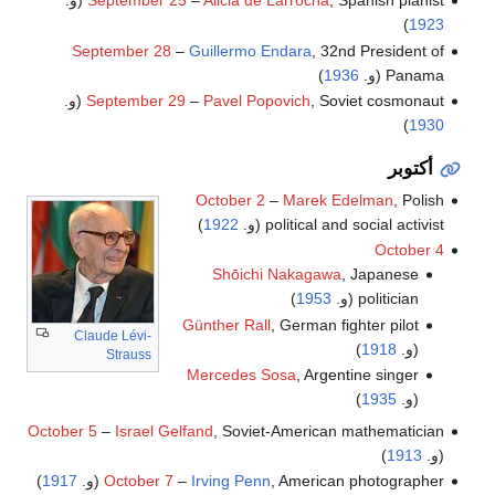
, Spanish pianist (و.
Alicia de Larrocha
–
September 25
)
1923
September 28
–
Guillermo Endara
, 32nd President of
Panama (و.
1936
)
, Soviet cosmonaut (و.
Pavel Popovich
–
September 29
)
1930
أكتوبر
October 2
–
Marek Edelman
, Polish
political and social activist (و.
1922
)
October 4
Shōichi Nakagawa
, Japanese
politician (و.
1953
)
Günther Rall
, German fighter pilot
Claude Lévi-
(و.
1918
)
Strauss
Mercedes Sosa
, Argentine singer
(و.
1935
)
October 5
–
Israel Gelfand
, Soviet-American mathematician
(و.
1913
)
, American photographer (و.
Irving Penn
–
October 7
1917
)