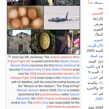
بسيطة
تبدأ
يوم
الخميس
(الرابط
يعرض
التقويم
كاملاً)
التقويم
الگريگوري
،
السنة 2009
بعد الميلاد
From top left, clockwise: The
vertical stabilizer
of
Air
(م)، السنة
France Flight 447
is pulled out from the
Atlantic Ocean
;
Barack Obama
becomes the first
African American
to
9 في
الألفية
become
President of the United States
;
Protests
erupt
3
، السنة 9
over the
2009 Iranian presidential election
;
US
في
القرن
Airways Flight 1549
crash-lands in the
Hudson River
with no fatalities, with the event becoming known as
21
، والسنة
the "Miracle on the Hudson"; The "King of Pop"
10 والأخيرة
Michael Jackson
died in 2009;
Bitcoin
is initially
في
عقد
launched by the
pseudonymous
name
Satoshi
Nakamoto
; the
2009 L'Aquila earthquake
strikes
.
2000
central
Italy
; The
H1N1
virus
was responsible for the
.
2009 swine flu pandemic
2009 was