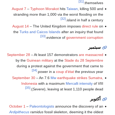
[31]
themselves.
August 7
–
Typhoon Morakot
hits
Taiwan
, killing 500 and
stranding more than 1,000 via the worst flooding on the
[32]
island in half a century.
August 14
– The United Kingdom imposes
direct rule
on
the
Turks and Caicos Islands
after an inquiry that found
[33]
.
evidence of
government corruption
سبتمبر
September 28
– At least 157 demonstrators
are massacred
by the
Guinean military
at the
Stade du 28 Septembre
during a protest against the government that came to
[34]
power in a
coup d'état
the previous year.
September 30
– An 7.6
Mw
earthquake strikes Sumatra,
Indonesia
with a maximum
Mercalli intensity
of VIII
[35]
(
Severe
), leaving at least 1,110 people dead.
أكتوبر
October 1
–
Paleontologists
announce the discovery of an
Ardipithecus
ramidus
fossil skeleton, deeming it the oldest