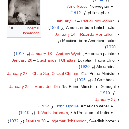
Arne Næss
, Norwegian
philosopher (و.
1912
)
January 13
–
Patrick McGoohan
,
American-born British actor (و.
1928
)
Ingemar
Johansson
January 14
–
Ricardo Montalbán
,
Mexican-born American actor (و.
)
1920
, American painter (و.
Andrew Wyeth
–
January 16
1917
)
January 20
–
Stéphanos II Ghattas
, Egyptian Patriarch of
Alexandria (و.
1920
)
January 22
–
Chau Sen Cocsal Chhum
, 21st Prime Minister
of Cambodia (و.
1905
)
January 25
–
Mamadou Dia
, 1st Prime Minister of Senegal
(و.
1910
)
January 27
, American writer (و.
John Updike
1932
)
, 8th President of India (و.
R. Venkataraman
1910
)
, Swedish boxer (و.
Ingemar Johansson
–
January 30
1932
)