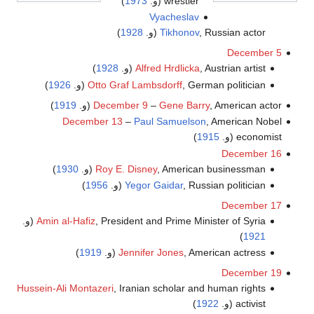
wrestler (و.
1973
)
Vyacheslav
, Russian actor (و.
Tikhonov
1928
)
December 5
, Austrian artist (و.
Alfred Hrdlicka
1928
)
, German politician (و.
Otto Graf Lambsdorff
1926
)
, American actor (و.
Gene Barry
–
December 9
1919
)
December 13
–
Paul Samuelson
, American Nobel
economist (و.
1915
)
December 16
, American businessman (و.
Roy E. Disney
1930
)
, Russian politician (و.
Yegor Gaidar
1956
)
December 17
, President and Prime Minister of Syria (و.
Amin al-Hafiz
)
1921
, American actress (و.
Jennifer Jones
1919
)
December 19
Hussein-Ali Montazeri
, Iranian scholar and human rights
activist (و.
1922
)