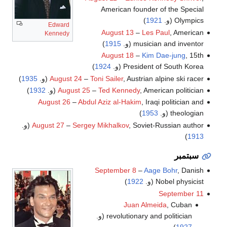
American founder of the Special
Olympics (و.
1921
)
Edward
August 13
–
Les Paul
, American
Kennedy
musician and inventor (و.
1915
)
August 18
–
Kim Dae-jung
, 15th
President of South Korea (و.
1924
)
, Austrian alpine ski racer (و.
Toni Sailer
–
August 24
1935
)
, American politician (و.
Ted Kennedy
–
August 25
1932
)
August 26
–
Abdul Aziz al-Hakim
, Iraqi politician and
theologian (و.
1953
)
, Soviet-Russian author (و.
Sergey Mikhalkov
–
August 27
)
1913
سبتمبر
September 8
–
Aage Bohr
, Danish
Nobel physicist (و.
1922
)
September 11
Juan Almeida
, Cuban
revolutionary and politician (و.
)
1927