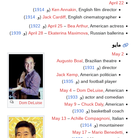
April 22
, English film director (و.
Ken Annakin
1914
)
, English cinematographer (و.
Jack Cardiff
1914
)
, American actress (و.
Bea Arthur
–
April 25
1922
)
, Russian ballerina (و.
Ekaterina Maximova
–
April 28
1939
)
مايو
May 2
Augusto Boal
, Brazilian theatre
director (و.
1931
)
Jack Kemp
, American politician
and football player (و.
1935
)
May 4
–
Dom DeLuise
, American
actor and comedian (و.
1933
)
Dom DeLuise
May 9
–
Chuck Daly
, American
basketball coach (و.
1930
)
May 13
–
Achille Compagnoni
, Italian
mountaineer (و.
1914
)
May 17
–
Mario Benedetti
,