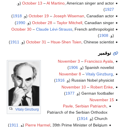
, American singer and actor (و.
Al Martino
–
October 13
)
1927
, Canadian actor (و.
Joseph Wiseman
–
October 19
1918
)
, Canadian singer (و.
Taylor Mitchell
–
October 28
1990
)
October 30
–
Claude Lévi-Strauss
, French anthropologist
(و.
1908
)
, Chinese scientist (و.
Hsue-Shen Tsien
–
October 31
1911
)
نوفمبر
November 3
–
Francisco Ayala
,
Spanish novelist (و.
1906
)
November 8
–
Vitaly Ginzburg
,
Russian Nobel physicist (و.
1916
)
November 10
–
Robert Enke
,
German footballer (و.
1977
)
November 15
Pavle, Serbian Patriarch
,
Vitaly Ginzburg
Patriarch of the Serbian Orthodox
Church (و.
1914
)
, 39th Prime Minister of Belgium (و.
Pierre Harmel
1911
)