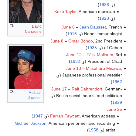
(و.
1936
)
Koko Taylor
, American musician
(و.
1928
)
David
June 6
–
Jean Dausset
, French
Carradine
Nobel immunologist (و.
1916
)
June 8
–
Omar Bongo
, 2nd President
of Gabon (و.
1935
)
June 12
–
Félix Malloum
, 3rd
President of Chad (و.
1932
)
June 13
–
Mitsuharu Misawa
,
Japanese professional wrestler (و.
)
1962
June 17
–
Ralf Dahrendorf
, German-
Michael
British social theorist and politician (و.
Jackson
)
1929
June 25
, American actress (و.
Farrah Fawcett
1947
)
Michael Jackson
, American performer and recording
artist (و.
1958
)