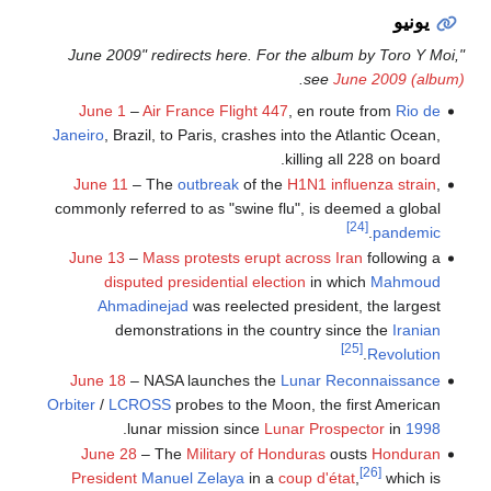
يونيو
"June 2009" redirects here. For the album by Toro Y Moi,
.
see
June 2009 (album)
June 1
–
Air France Flight 447
, en route from
Rio de
Janeiro
, Brazil, to Paris, crashes into the Atlantic Ocean,
killing all 228 on board.
June 11
– The
outbreak
of the
H1N1 influenza strain
,
commonly referred to as "swine flu", is deemed a global
[24]
.
pandemic
June 13
–
Mass protests erupt across Iran
following a
disputed presidential election
in which
Mahmoud
Ahmadinejad
was reelected president, the largest
demonstrations in the country since the
Iranian
[25]
.
Revolution
June 18
– NASA launches the
Lunar Reconnaissance
Orbiter
/
LCROSS
probes to the Moon, the first American
.
lunar mission since
Lunar Prospector
in
1998
June 28
– The
Military of Honduras
ousts
Honduran
[26]
President
Manuel Zelaya
in a
coup d'état
,
which is