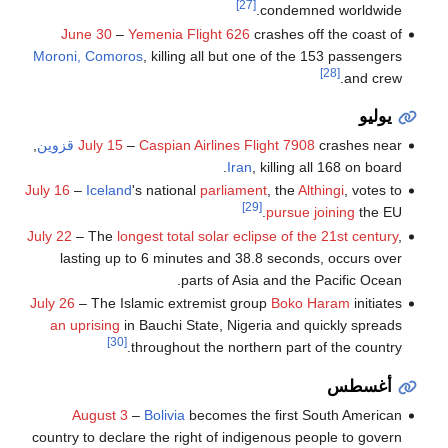
[27]
condemned worldwide.
June 30
–
Yemenia Flight 626
crashes off the coast of
Moroni, Comoros
, killing all but one of the 153 passengers
[28]
and crew.
يوليو
crashes near
Caspian Airlines Flight 7908
–
July 15
قزوين
,
Iran
, killing all 168 on board.
July 16
–
Iceland
's national
parliament
, the
Althingi
, votes to
[29]
pursue joining
the EU.
July 22
– The
longest total solar eclipse of the 21st century
,
lasting up to 6 minutes and 38.8 seconds, occurs over
parts of Asia and the Pacific Ocean.
July 26
– The Islamic extremist group
Boko Haram
initiates
an uprising
in Bauchi State, Nigeria and quickly spreads
[30]
throughout the northern part of the country.
أغسطس
August 3
–
Bolivia
becomes the first South American
country to declare the right of indigenous people to govern