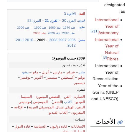
designated
as:
الألفية 3
ألفية
:
International
القرن 20
–
القرن 21
–
القرن 22
قرون
:
Year of
عقود
:
عقد 1970
عقد 1980
عقد 1990
–
عقد 2000
–
[2]
[1]
Astronomy
عقد 2010
عقد 2020
عقد 2030
International
2011
2010
–
2009
–
2008
2007
2006
سنين
:
2012
Year of
Natural
[3]
2009 حسب الموضوع:
Fibres
International
أخبار حسب الشهر
Year of
يناير
–
فبراير
–
مارس
–
أبريل
–
مايو
–
يونيو
يوليو
–
أغسطس
–
سبتمبر
–
أكتوبر
–
نوفمبر
–
Reconciliation
ديسمبر
Year of the
الفنون
Gorilla (UNEP
العمارة
–
الفن
–
القصص المصورة
–
السينما
–
and UNESCO)
الفيديو
–
الأدب
(
الشعر
) –
الموسيقى
(
موسيقى
الريف
،
الهيڤي ميتال
،
الموسيقى العربية
) –
الإذاعة
–
التلفزيون
–
ألعاب الفيديو
الأحداث
السياسة
الانتخابات
–
قادة دوليون
–
السياسة
–
قادة الدول
–
الدول المستقلة