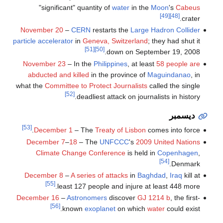
"significant" quantity of
water
in the
Moon
's
Cabeus
[49]
[48]
crater.
November 20
–
CERN
restarts the
Large Hadron Collider
particle accelerator
in
Geneva, Switzerland
; they had shut it
[51]
[50]
down on September 19, 2008.
November 23
– In the
Philippines
, at least
58 people are
abducted and killed
in the province of
Maguindanao
, in
what the
Committee to Protect Journalists
called the single
[52]
deadliest attack on journalists in history.
ديسمبر
[53]
December 1
– The
Treaty of Lisbon
comes into force.
December 7
–
18
– The
UNFCCC
's
2009 United Nations
Climate Change Conference
is held in
Copenhagen
,
[54]
Denmark.
December 8
–
A series of attacks
in
Baghdad
,
Iraq
kill at
[55]
least 127 people and injure at least 448 more.
December 16
–
Astronomers
discover
GJ 1214 b
, the first-
[56]
known
exoplanet
on which
water
could exist.