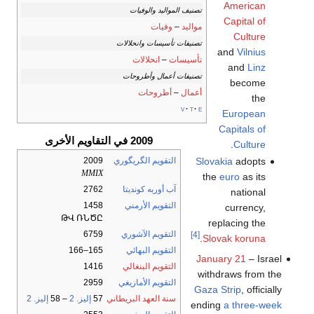
American
تصنيف المواليد والوفيات
Capital of
مواليد
–
وفيات
Culture
تصنيفات تأسيسات وانحلالات
and
Vilnius
تأسيسات
–
انحلالات
and
Linz
تصنيفات أعمال وأطروحات
become
أعمال
–
أطروحات
the
v
t
e
European
Capitals of
2009 في التقاويم الأخرى
.
Culture
Slovakia
adopts
التقويم الگريگوري
2009
MMIX
the
euro
as its
آب أوربه كونديتا
2762
national
التقويم الأرمني
1458
currency,
ԹՎ ՌՆԾԸ
replacing the
التقويم الآشوري
6759
[4]
.
Slovak koruna
التقويم البهائي
165–166
January 21
– Israel
التقويم البنغالي
1416
withdraws from the
التقويم الأمازيغي
2959
Gaza Strip
, officially
سنة العهد البريطاني
57
إليز. 2
– 58
إليز. 2
ending
a three-week