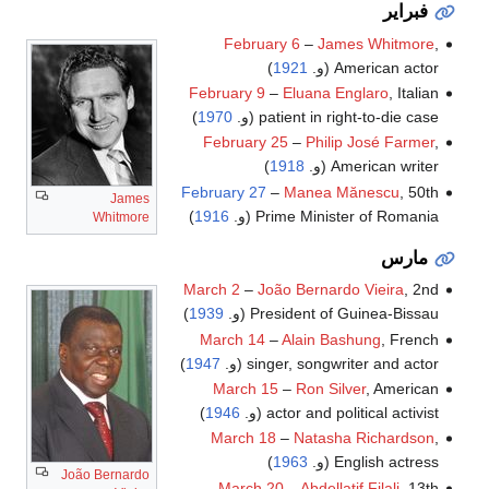
فبراير
February 6
–
James Whitmore
,
American actor (و.
1921
)
February 9
–
Eluana Englaro
, Italian
patient in right-to-die case (و.
1970
)
February 25
–
Philip José Farmer
,
American writer (و.
1918
)
February 27
–
Manea Mănescu
, 50th
James
Prime Minister of Romania (و.
1916
)
Whitmore
مارس
March 2
–
João Bernardo Vieira
, 2nd
President of Guinea-Bissau (و.
1939
)
March 14
–
Alain Bashung
, French
singer, songwriter and actor (و.
1947
)
March 15
–
Ron Silver
, American
actor and political activist (و.
1946
)
March 18
–
Natasha Richardson
,
English actress (و.
1963
)
João Bernardo
March 20
–
Abdellatif Filali
, 13th