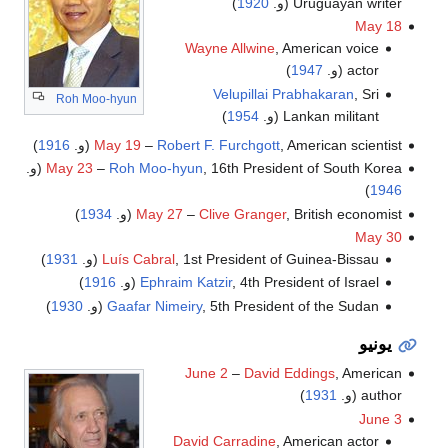
Uruguayan writer (و.
1920
)
May 18
Wayne Allwine
, American voice
actor (و.
1947
)
Velupillai Prabhakaran
, Sri
Roh Moo-hyun
Lankan militant (و.
1954
)
, American scientist (و.
Robert F. Furchgott
–
May 19
1916
)
, 16th President of South Korea (و.
Roh Moo-hyun
–
May 23
)
1946
, British economist (و.
Clive Granger
–
May 27
1934
)
May 30
, 1st President of Guinea-Bissau (و.
Luís Cabral
1931
)
, 4th President of Israel (و.
Ephraim Katzir
1916
)
, 5th President of the Sudan (و.
Gaafar Nimeiry
1930
)
يونيو
June 2
–
David Eddings
, American
author (و.
1931
)
June 3
David Carradine
, American actor