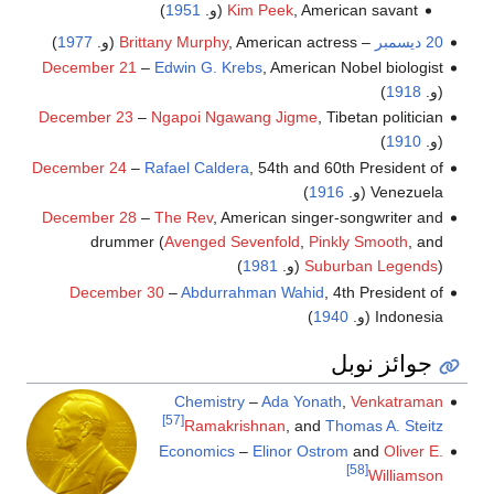
, American savant (و.
Kim Peek
1951
)
20 ديسمبر
–
, American actress (و.
Brittany Murphy
1977
)
December 21
–
Edwin G. Krebs
, American Nobel biologist
(و.
1918
)
December 23
–
Ngapoi Ngawang Jigme
, Tibetan politician
(و.
1910
)
December 24
–
Rafael Caldera
, 54th and 60th President of
Venezuela (و.
1916
)
December 28
–
The Rev
, American singer-songwriter and
drummer (
Avenged Sevenfold
,
Pinkly Smooth
, and
) (و.
Suburban Legends
1981
)
December 30
–
Abdurrahman Wahid
, 4th President of
Indonesia (و.
1940
)
جوائز نوبل
Chemistry
–
Ada Yonath
,
Venkatraman
[57]
Ramakrishnan
, and
Thomas A. Steitz
Economics
–
Elinor Ostrom
and
Oliver E.
[58]
Williamson