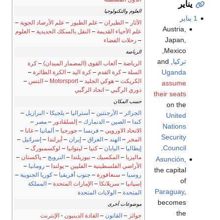
يناير
العلوم والتكنولوجيا
1 يناير
الآثار
–
الطيران
–
علم الطيور
–
علم الأرصاد الجوية
–
Austria,
علم الأحياء القديمة
–
النقل بالسكك الحديدية
–
العلوم
Japan,
–
رحلات الفضاء
Mexico,
الرياضة
تركيا
, and
الرياضة
–
ألعاب القوى (المضمار الميدان)
–
كرة
Uganda
السلة
–
كرة القدم
–
كرة اليد
–
الكرة الطائرة
–
الكريكت
–
هوكي الجليد
–
Motorsport
–
التنس
–
assume
دوري الرگبي
–
اتحاد الرگبي
their seats
حسب المكان
on the
الجزائر
–
الأرجنتين
–
أستراليا
–
بلجيكا
-
البرازيل
–
United
كندا
–
الصين
–
الدنمارك
–
إلسلڤادور
–
مصر
–
Nations
الاتحاد الاوروپي
–
فرنسا
–
جورجيا
–
ألمانيا
–
غانا
–
Security
المجر
–
الهند
–
العراق
–
إيران
–
أيرلندا
–
إسرائيل
–
.
Council
إيطاليا
–
اليابان
–
كنيا
–
ليتوانيا
–
لوكسمبورگ
–
ماليزيا
–
المكسيك
–
نيوزيلندا
–
النرويج
–
پاكستان
–
Asunción
,
الأراضي الفلسطينية
–
الفلپين
–
پولندا
–
رومانيا
–
the capital
روسيا
–
سنغافورة
–
جنوب أفريقيا
–
كوريا الجنوبية
–
of
إسپانيا
–
سريلانكا
–
الإمارات المتحدة
–
المملكة
Paraguay
,
المتحدة
–
الولايات المتحدة
becomes
موضوعات أخرى
the
جوائز
–
القانون
–
القادة الدينيون
-
الإنترنت