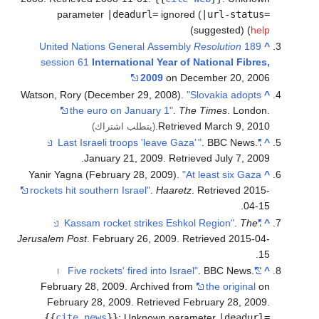
parameter
|deadurl=
ignored (
|url-status=
)
suggested) (
help
United Nations General Assembly
Resolution
189
^
session 61
International Year of National Fibres,
2009
on December 20, 2006
Watson, Rory (December 29, 2008).
"Slovakia adopts
^
the euro on January 1"
.
The Times
. London
.
.
Retrieved
March 9,
2010
(يتطلب اشتراك)
"
. BBC News.
"Last Israeli troops 'leave Gaza'
^
.
January 21, 2009
. Retrieved
July 7,
2009
Yanir Yagna (February 28, 2009).
"At least six Gaza
^
rockets hit southern Israel"
.
Haaretz
. Retrieved
2015-
.
04-15
.
The
"Kassam rocket strikes Eshkol Region"
^
Jerusalem Post
. February 26, 2009
. Retrieved
2015-04-
.
15
. BBC News.
'Five rockets' fired into Israel"
"
^
February 28, 2009. Archived from
the original
on
February 28, 2009
. Retrieved
February 28,
2009
.
{{
cite news
}}
:
Unknown parameter
|deadurl=