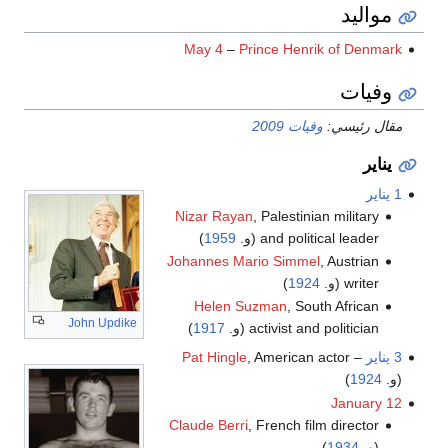
مواليد
May 4
–
Prince Henrik of Denmark
وفيات
مقال رئيسي:
وفيات 2009
يناير
1 يناير
Nizar Rayan
, Palestinian military
and political leader (و.
1959
)
Johannes Mario Simmel
, Austrian
writer (و.
1924
)
Helen Suzman
, South African
John Updike
activist and politician (و.
1917
)
3 يناير
–
, American actor
Pat Hingle
(و.
1924
)
January 12
Claude Berri
, French film director
(و.
1934
)