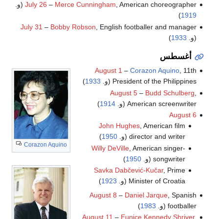
, American choreographer (و.
Merce Cunningham
–
July 26
)
1919
July 31
–
Bobby Robson
, English footballer and manager
(و.
1933
)
أغسطس
August 1
–
Corazon Aquino
, 11th
President of the Philippines (و.
1933
)
August 5
–
Budd Schulberg
,
American screenwriter (و.
1914
)
August 6
John Hughes
, American film
director and writer (و.
1950
)
Corazon Aquino
Willy DeVille
, American singer-
songwriter (و.
1950
)
Savka Dabčević-Kučar
, Prime
Minister of Croatia (و.
1923
)
August 8
–
Daniel Jarque
, Spanish
footballer (و.
1983
)
August 11
–
Eunice Kennedy Shriver
,