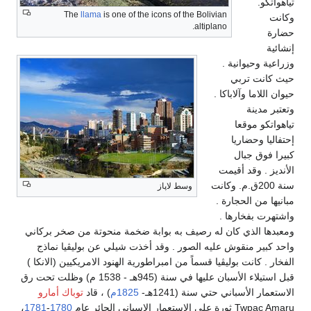
تياهواتكو.
The
llama
is one of the icons of the Bolivian
وكانت
altiplano.
حضارة
إنشائية
وزراعية وحيوانية .
حيث كانت تربي
حيوان اللاما وآلاباكا .
وتعتبر مدينة
تياهواتكو موقعا
إحتفاليا وحضاريا
كبيرا فوق جبال
الأنديز . وقد أقيمت
سنة 200ق.م. وكانت
وسط لاپاز
مبانيها من الحجارة .
واشتهرت بفخارها .
ومعبدها الذي كان له رصيف به بوابة ضخمة منحوتة من صخر بركاني
واحد كبير منقوش عليه الصور . وقد أخذت شيلي عن بوليڤيا نماذج
الفخار . كانت بوليڤيا قسماً من امبراطورية الهنود الامريكيين (الانكا )
قبل استيلاء الأسبان عليها في سنة (945هـ - 1538 م) وظلت تحت رق
الاستعمار الأسباني حتي سنة (1241هـ-
1825م
) ، قاد
توباك أمارو
Twpac Amaru ثورة على الاستعمار الإسباني الجائر عام
1780
-
1781
،