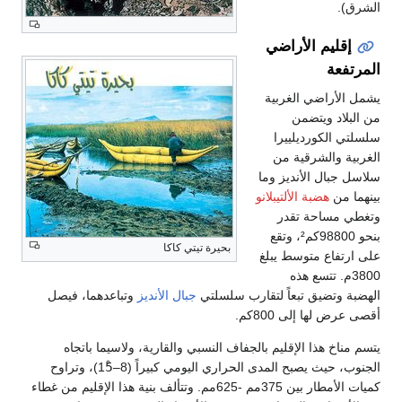
الشرق).
إقليم الأراضي
المرتفعة
يشمل الأراضي الغربية
من البلاد ويتضمن
سلسلتي الكورديلييرا
الغربية والشرقية من
سلاسل جبال الأنديز وما
بينهما من
هضبة الألتيبلانو
وتغطي مساحة تقدر
بنحو 98800كم²، وتقع
بحيرة تيتي كاكا
على ارتفاع متوسط يبلغ
3800م. تتسع هذه
الهضبة وتضيق تبعاً لتقارب سلسلتي
جبال الأنديز
وتباعدهما، فيصل
أقصى عرض لها إلى 800كم.
يتسم مناخ هذا الإقليم بالجفاف النسبي والقارية، ولاسيما باتجاه
الجنوب، حيث يصبح المدى الحراري اليومي كبيراً (8–15ْ)، وتراوح
كميات الأمطار بين 375مم -625مم. وتتألف بنية هذا الإقليم من غطاء