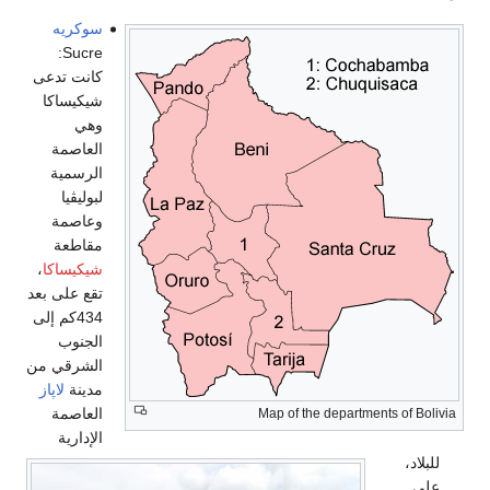
سوكريه
Sucre:
كانت تدعى
شيكيساكا
وهي
العاصمة
الرسمية
لبوليڤيا
وعاصمة
مقاطعة
شيكيساكا
،
تقع على بعد
434كم إلى
الجنوب
الشرقي من
مدينة
لاپاز
العاصمة
Map of the departments of Bolivia
الإدارية
للبلاد،
على