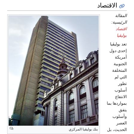
الاقتصاد
المقالة
الرئيسية:
اقتصاد
بوليڤيا
تعد بوليڤيا
إحدى دول
أمريكة
الجنوبية
المتخلفة
التي لم
تطور
أسلوب
الانتفاع
بمواردها بما
يتفق
وأسلوب
العصر
الحديث، بل
بنك بوليڤيا المركزي