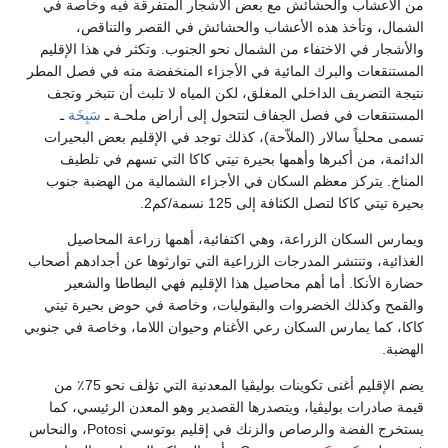
من الأعشاب والحشائش مع بعض الأشجار المتفرقة فيه وخاصة في
الشمال، وتأخذ هذه الأعشاب والحشائش في القصر والتناقص،
والأشجار في الاختفاء من الشمال نحو الجنوب. وتكثر في هذا الإقليم
المستنقعات والبرك المائية في الأجزاء المنخفضة منه في فصل المطر
نتيجة التصريف الداخلي المغلق، لكن المياه لا تلبث أن تتبخر وتجف
المستنقعات في فصل الجفاف لتتحول إلى أراض ملحـة ـ
سَبِخَة
ـ
تسمى محلياً سالار (الملاّحة)، كذلك توجد في الإقليم بعض البحيرات
الدائمة، من أكبرها وأهمها بحيرة تيتي كاكا التي تسهم في تلطيف
المناخ. يتركز معظم السكان في الأجزاء الشمالية من الهضبة جنوب
بحيرة تيتي كاكا لتصل الكثافة إلى 125 نسمة/كم2.
ويمارس السكان الزراعة، وهي اكتفائية، أهمها زراعة المحاصيل
الغذائية، وتنتشر المدرجات الزراعية التي توارثوها عن أجدادهم أصحاب
حضارة الأنكا. أما أهم محاصيل هذا الإقليم فهي البطاطا والشعير
والقمح وكذلك الخضروات والبقوليات، وخاصة في حوض بحيرة تيتي
كاكا، كما يمارس السكان رعي الأغنام وحيوان اللاما، وخاصة في جنوبي
الهضبة.
يضم الإقليم أغنى تكوينات بوليڤيا المعدنية التي تؤلف نحو 75٪ من
قيمة صادرات بوليڤيا، ويتصدرها القصدير وهو المعدن الرئيسي، كما
يستخرج الفضة والرصاص والزنك في إقليم بوتوسي Potosi، والنحاس