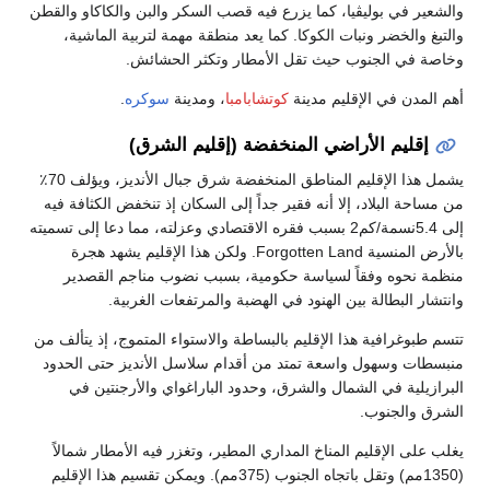
والشعير في بوليڤيا، كما يزرع فيه قصب السكر والبن والكاكاو والقطن
والتبغ والخضر ونبات الكوكا. كما يعد منطقة مهمة لتربية الماشية،
وخاصة في الجنوب حيث تقل الأمطار وتكثر الحشائش.
أهم المدن في الإقليم مدينة
كوتشابامبا
، ومدينة
سوكره
.
إقليم الأراضي المنخفضة (إقليم الشرق)
يشمل هذا الإقليم المناطق المنخفضة شرق جبال الأنديز، ويؤلف 70٪
من مساحة البلاد، إلا أنه فقير جداً إلى السكان إذ تنخفض الكثافة فيه
إلى 5.4نسمة/كم2 بسبب فقره الاقتصادي وعزلته، مما دعا إلى تسميته
بالأرض المنسية Forgotten Land. ولكن هذا الإقليم يشهد هجرة
منظمة نحوه وفقاً لسياسة حكومية، بسبب نضوب مناجم القصدير
وانتشار البطالة بين الهنود في الهضبة والمرتفعات الغربية.
تتسم طبوغرافية هذا الإقليم بالبساطة والاستواء المتموج، إذ يتألف من
منبسطات وسهول واسعة تمتد من أقدام سلاسل الأنديز حتى الحدود
البرازيلية في الشمال والشرق، وحدود الباراغواي والأرجنتين في
الشرق والجنوب.
يغلب على الإقليم المناخ المداري المطير، وتغزر فيه الأمطار شمالاً
(1350مم) وتقل باتجاه الجنوب (375مم). ويمكن تقسيم هذا الإقليم