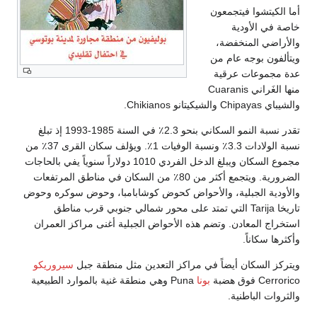
أما الكيتشوا فيتجمعون
خاصة في الأودية
والأراضي المنخفضة،
ويتألفون بوجه عام من
عدة مجموعات عرقية
منها الغَراني Cuaranis
والشيباي Chipayas والشيكيتانو Chikianos.
تقدر نسبة النمو السكاني بنحو 2.3٪ في السنة 1985-1993 إذ تبلغ
نسبة الولادات 3.3٪ ونسبة الوفيات 1٪. ويؤلف سكان القرى 37٪ من
مجموع السكان ويبلغ الدخل الفردي 1010 دولاراً سنوياً يفي بالحاجات
الضرورية. ويتجمع أكثر من 80٪ من السكان في مناطق المرتفعات
والأودية الجبلية، والأحواض كحوض كوشابامبا، وحوض سوكره وحوض
تاريخا Tarija التي تمتد على محور شمالي جنوبي قرب مناطق
استخراج المعادن. وتضم هذه الأحواض الجبلية أغنى مراكز العمران
وأكثرها سكاناً.
ويتركز السكان أيضاً في مراكز التعدين مثل منطقة جبل
سيروريكو
Cerrorico فوق هضبة
بونا
Puna وهي منطقة غنية بالموارد الطبيعية
والثروات الباطنية.