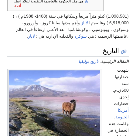
پاز
هي مقر الحكومة والعاصمة التنفيذية للبلاد. انظر
أدناه
.
(1,098,581) كيلو متراً مربعاً وسكانها في سنة (1408- 1988م ) ، (
6,918,000 ) وعاصمتها
لاباز
وأهم مدنها سانتا كروز ، وأورورو ،
وسوكوى ، وبوتوسيي ، وكوتشابامبا . تعد الأعلى ارتفاعاً في العالم
،عاصمتها الرسميه : هي
سوكره
والفعليه الإداريه هي :
لاپاز
.
التاريخ
المقالة الرئيسية:
تاريخ بوليڤيا
شهدت
جضارتها
سنة
500ق.م.
إحدي
حضارات
أمريكا
الجنوبية
.
وقامت هذه
الحضارة في