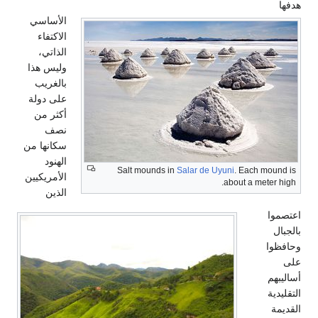
هدفها
الأساسي
الاكتفاء
الذاتي،
وليس هذا
بالغريب
على دولة
أكثر من
نصف
سكانها من
الهنود
Salt mounds in
Salar de Uyuni
. Each mound is
الأمريكيين
about a meter high.
الذين
اعتصموا
بالجبال
وحافظوا
على
أساليبهم
التقليدية
القديمة