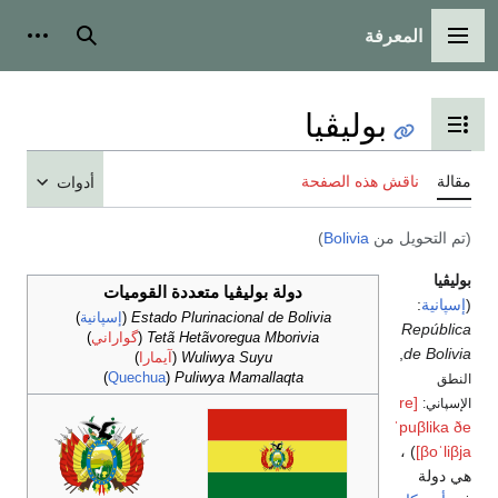
المعرفة
القائمة الرئيسية
بحث
أدوات 
بوليڤيا
تبديل عرض جدول المحتويات
مقالة
ناقش هذه الصفحة
أدوات
(تم التحويل من
Bolivia
)
بوليڤيا
دولة بوليڤيا متعددة القوميات
(
إسپانية
:
Estado Plurinacional de Bolivia
(
إسپانية
)
República
Tetã Hetãvoregua Mborivia
(
گواراني
)
,
de Bolivia
Wuliwya Suyu
(
آيمارا
)
)
Quechua
(
Puliwya Mamallaqta
النطق
[re
الإسپاني:
ˈpuβlika ðe
) ،
βoˈliβja]
هي دولة