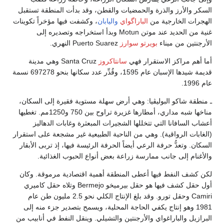
السكر والأرز والذرة والحمضيات والقطن، وقد بدأت المنطقة تستقبل
الهجرات الخارجية من
الباراگواي
واليابان
، وكشفت فيها مؤخراً تكوينات
غنية من الحديد عند موتن Motun وبدأ استخراجه وتصديره إلى
الأرجنتين من ميناء
بويرتو سوارز
Puerto Suarez النهري.
أما أهم مراكز الاستقرار فهي
سانتاكروز
Santa Cruz وهي مدينة
قديمة شيدها الإسبان عام 1595، وقُدِّر عدد سكانها بنحو 697278 نسمة
عام 1996.
ـ منطقة شاكو البوليڤيا: وهي أرض سهلة مستوية فقيرة إلى السكان،
مناخها شبه مداري، أمطارها غزيرة تراوح بين 750 و1250مم. تغطيها
أعشاب السافانا التي تتخللها الشجيرات المبعثرة وغابات الدهاليز
(الغابات الرواقية). وهي من الناحية الطبيعية غير مشجعة على استقرار
السكان. وتعدُّ حرفة الرعي أيضاً الحرفة الرئيسة فيها، إذ تربى الأبقار
والأغنام إلى جانب ممارسة زراعة بعض أنواع الحبوب الغذائية.
لكن كشف النفط فيها أعطى المنطقة أهمية اقتصادية مرموقة. وكان
أول حقل كشف فيها هو حقل بيرميخو Bermejo وتلاه حقل كاميري
Camiri وحقل تورو. وقد بلغ الإنتاج الكلي نحو 2.5 مليون طن عام
1981 وهو إنتاج يكفي الحاجة المحلية، ويسمح بتصدير جزء منه إلى
البرازيل والباراغواي والأرجنتين والتشيلي. وينقل النفط في أنابيب من