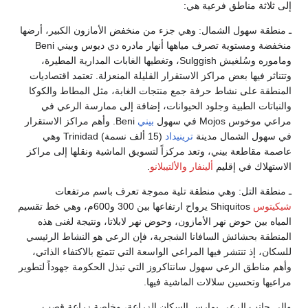
إلى ثلاثة مناطق فرعية هي:
ـ منطقة سهول الشمال: وهي جزء من منخفض الأمازون الكبير، أرضها
منخفضة ومستوية تصرف مياهها أنهار مادره دي ديوس وبيني Beni
وماموره وسُلغيش Sulggish، وتغطيها الغابات المدارية المطيرة،
وتتناثر فيها بعض مراكز الاستقرار القليلة المنعزلة. تعتمد اقتصاديات
المنطقة على نشاط حرفة جمع منتجات الغابة، مثل المطاط والكوكا
والنباتات الطبية وجلود الحيوانات، إضافة إلى ممارسة الرعي في
مراعي موخوس Mojos في سهول
بيني
Beni. وأهم مراكز الاستقرار
في سهول الشمال مدينة
ترينيداد
(15 ألف نسمة) Trinidad وهي
عاصمة مقاطعة بيني، وتعد مركزاً لتسويق الماشية ونقلها إلى مراكز
الاستهلاك في إقليم
ألينفار
والألتيبلانو
.
ـ منطقة التل: وهي منطقة تلية مموجة تعرف باسم مرتفعات
شيكيتوس
Shiquitos يرواح ارتفاعها بين 300 و600م، وهي خط تقسيم
المياه بين حوض نهر الأمازون، وحوض نهر لابلاتا، ونتيجة لغنى هذه
المنطقة بحشائش السافانا الشجرية، فإن الرعي هو النشاط الرئيسي
للسكان، إذ تنتشر فيها المراعي الواسعة التي تتمتع بالاكتفاء الذاتي،
وأهم مناطق الرعي سهول سانتاكروز التي تبذل الحكومة جهوداً لتطوير
مراعيها وتحسين سلالات الماشية فيها.
وإلى جانب الرعي يمارس السكان الزراعة، وخاصة زراعة قصب