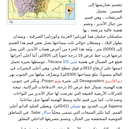
تنقسم تضاريسها إلى
قسمين : يشمل
المرتفعات ، وهي قسم
من جبال الأنديز ، وتضم
هضبة عالية مرتفعة ، بها
سلسلتان جبليتان هما كوردليرا الغربية وكوردليرا الشرقية ، ويمتدان
بطول البلاد ، ويشغلان حوالي ثلث مساحتها تصل بعض قمم هذا القسم
إلى (6000) متر ، ويُعد هذا الجزء من أعرض هضاب الأنديز، التي يصل
عرضها قرب خط عرض 18 درجة جنوباً إلى 805كم، أما أعلى أجزائها
فتقع في الشمال في هضبة
تيتي كاكا
Titicaca، تتوسطها بحيرة تحمل
اسمها على ارتفاع 3810م فوق سطح البحر، وهي أعلى البحيرات في
العالم منسوباً، تبلغ مساحتها 8300كم2 ويصرِّف مياهها من الجنوب نهر
ديزاغاديرو
Desaguadero إلى بحيرة
پوپو
Poopo، وتكثر في جنوبي
هذه الهضبة، شمال خط عرض 20 درجة، الاندفاعات البركانية، نتيجة
للحركات الأرضية العنيفة التي تعرضت لها جبال الأنديز من التواءات
وتصدعات، كما تبرز قمم عالية وسط الهضبة أهمها جبل ساخاما
Sajama قرب الحدود مع
تشيلي
(6542م)، ويغطي الجليد الدائم أعلى
القمم، كما تكثر السبخات التي تسمى محلياً
سالار
Salar، في المناطق
الحوضية المنخفضة بين الجبال، وتتسم بتصريفها الداخلي المغلق.
والقسم الثاني يتكون من الأرض المنخفضة ، وتوجد في شرقها ،