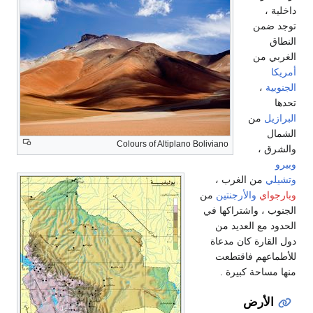
داخلية ،
توجد ضمن
النطاق
الغربي من
أمريكا
الجنوبية
،
تحدها
البرازيل
من
الشمال
Colours of Altiplano Boliviano
والشرق ،
وبيرو
وتشيلي
من الغرب ،
وبارجواي
والأرجنتين
من
الجنوب ، واشتراكها في
الحدود مع العديد من
دول القارة كان مدعاة
للأطماعهم فاقتطعت
منها مساحة كبيرة .
الأرض