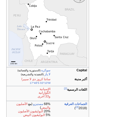
Capital
سوكره
(الدستورية والقضائية)
لا پاز
(التنفيذية والتشريعية)
أكبر مدينة
سانتا كروز دى لا سييرا
17°48′S
63°10′W
[2]
الإسپانية
اللغات الرسمية
الگوارانية
و33 أخرى
الجماعات العرقية
68%
مستيزو
(مع
الأصليون
[3]
والبيض
)
)
(2018
20%
البوليڤيون الأصليون
5%
البوليڤيون البيض