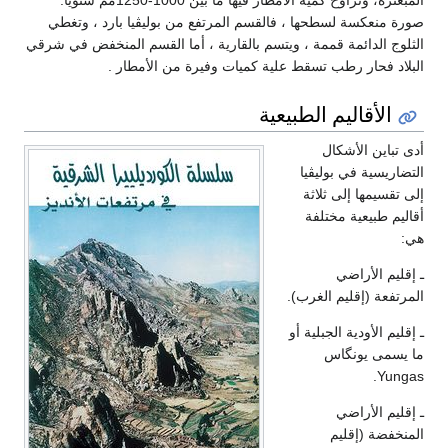
المبعثرة، وتراوح كمية الأمطار فيها ما بين 1000-1250مم سنوياً.
صورة منعكسة لسطحها ، فالقسم المرتفع من بوليڤيا بارد ، وتغطي
الثلوج الدائمة قممة ، ويتسم بالقارية ، أما القسم المنخفض في شرقي
البلاد فحار رطب تسقط علية كميات وفيرة من الأمطار .
الأقاليم الطبيعية
أدى تباين الأشكال
التضاريسية في بوليڤيا
إلى تقسيمها إلى ثلاثة
أقاليم طبيعية مختلفة
هي:
ـ إقليم الأراضي
المرتفعة (إقليم الغرب).
ـ إقليم الأودية الجبلية أو
ما يسمى يونگاس
Yungas.
ـ إقليم الأراضي
المنخفضة (إقليم