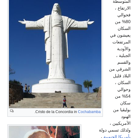
المتوسطة
الارتفاع ،
فحوالي
80% من
السكان
يعيشون في
المرتفعات
والأودية
الجبلية ،
والقسم
الشرقي من
البلاد قليل
السكان ،
وحوالي
54% من
سكان
بوليڤيا من
.
Cristo de la Concordia in
Cochabamba
الهنود
الأمريكيين ،
ولذلك تسمي دولة
بأمريكا الجنوبية
،