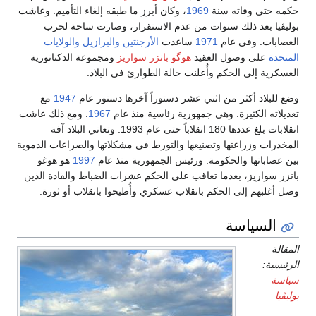
حكمه حتى وفاته سنة
1969
، وكان أبرز ما طبقه إلغاء التأميم. وعاشت
بوليڤيا بعد ذلك سنوات من عدم الاستقرار، وصارت ساحة لحرب
العصابات. وفي عام
1971
ساعدت
الأرجنتين
والبرازيل
والولايات
المتحدة
على وصول العقيد
هوگو بانزر سواريز
ومجموعة الدكتاتورية
العسكرية إلى الحكم وأُعلنت حالة الطوارئ في البلاد.
وضع للبلاد أكثر من اثني عشر دستوراً آخرها دستور عام
1947
مع
تعديلاته الكثيرة. وهي جمهورية رئاسية منذ عام
1967
. ومع ذلك عاشت
انقلابات بلغ عددها 180 انقلاباً حتى عام 1993. وتعاني البلاد آفة
المخدرات وزراعتها وتصنيعها والتورط في مشكلاتها والصراعات الدموية
بين عصاباتها والحكومة. ورئيس الجمهورية منذ عام
1997
هو هوغو
بانزر سواريز، بعدما تعاقب على الحكم عشرات الضباط والقادة الذين
وصل أغلبهم إلى الحكم بانقلاب عسكري وأُطيحوا بانقلاب أو ثورة.
السياسة
المقالة
الرئيسية:
سياسة
بوليڤيا