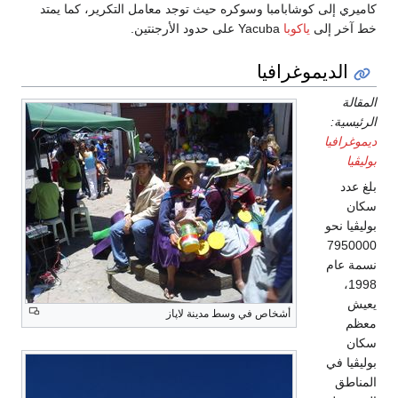
كاميري إلى كوشابامبا وسوكره حيث توجد معامل التكرير، كما يمتد
خط آخر إلى
ياكوبا
Yacuba على حدود الأرجنتين.
الديموغرافيا
المقالة
الرئيسية:
ديموغرافيا
بوليڤيا
بلغ عدد
سكان
بوليڤيا نحو
7950000
نسمة عام
1998،
يعيش
أشخاص في وسط مدينة لاپاز
معظم
سكان
بوليڤيا في
المناطق