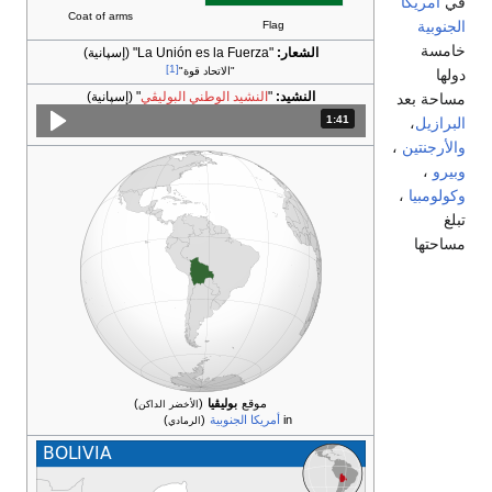
في
أمريكا
Coat of arms
الجنوبية
Flag
خامسة
الشعار:
"La Unión es la Fuerza"
(إسپانية)
[1]
"الاتحاد قوة"
دولها
النشيد:
"
النشيد الوطني البوليڤي
"
(إسپانية)
مساحة بعد
1:41
المدة: دقائق و 41 ثواني.
البرازيل
،
والأرجنتين
،
وبيرو
،
وكولومبيا
،
تبلغ
مساحتها
موقع
بوليڤيا
(
)
الأخضر الداكن
in
أمريكا الجنوبية
(
)
الرمادي