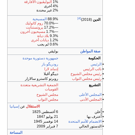
1%
البوليڤيون-الأفارقة
4% أخرى
2% غير محددة
[4]
88.9%
المسيحية
الدين
(2018)
—70.0%
روم كاثوليك
—17.2%
پروتستنانت
—1.7%
مسيحيون آخرون
9.3%
بلاد ديانة
1.2%
ديانات أخرى
0.6% لم يجب
صفة المواطن
بوليڤي
الحكومة
جمهورية
دستورية
موحدة
•
الرئيس
رودريگو باز
•
نائب الرئيس
إدماند لارا
•
رئيس مجلس الشيوخ
دييگو أڤيلا
•
رئيس مجلس النواب
روبرتو كاسترو سالازار
التشريع
الجمعية التشريعية متعددة
القوميات
•
المجلس الأعلى
مجلس الشيوخ
•
المجلس الأدنى
مجلس النواب
الاستقلال
عن
إسپانيا
• أُعلن
6 أغسطس 1825
• أُعترف بها
21 يوليو 1847
•
الانضمام
للأمم المتحدة
14 نوفمبر 1945
• الدستور الحالي
7 فبراير 2009
المساحة