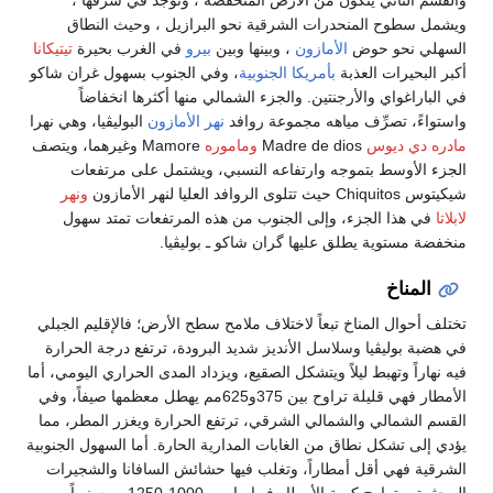
ويشمل سطوح المنحدرات الشرقية نحو البرازيل ، وحيث النطاق
السهلي نحو حوض
الأمازون
، وبينها وبين
بيرو
في الغرب بحيرة
تيتيكانا
أكبر البحيرات العذبة
بأمريكا الجنوبية
، وفي الجنوب بسهول غران شاكو
في الباراغواي والأرجنتين. والجزء الشمالي منها أكثرها انخفاضاً
واستواءً، تصرِّف مياهه مجموعة روافد
نهر الأمازون
البوليڤيا، وهي نهرا
مادره دي ديوس
Madre de dios
وماموره
Mamore وغيرهما، ويتصف
الجزء الأوسط بتموجه وارتفاعه النسبي، ويشتمل على مرتفعات
شيكيتوس Chiquitos حيث تتلوى الروافد العليا لنهر الأمازون
ونهر
لابلاتا
في هذا الجزء، وإلى الجنوب من هذه المرتفعات تمتد سهول
منخفضة مستوية يطلق عليها گران شاكو ـ بوليڤيا.
المناخ
تختلف أحوال المناخ تبعاً لاختلاف ملامح سطح الأرض؛ فالإقليم الجبلي
في هضبة بوليڤيا وسلاسل الأنديز شديد البرودة، ترتفع درجة الحرارة
فيه نهاراً وتهبط ليلاً ويتشكل الصقيع، ويزداد المدى الحراري اليومي، أما
الأمطار فهي قليلة تراوح بين 375و625مم يهطل معظمها صيفاً، وفي
القسم الشمالي والشمالي الشرقي، ترتفع الحرارة ويغزر المطر، مما
يؤدي إلى تشكل نطاق من الغابات المدارية الحارة. أما السهول الجنوبية
الشرقية فهي أقل أمطاراً، وتغلب فيها حشائش السافانا والشجيرات