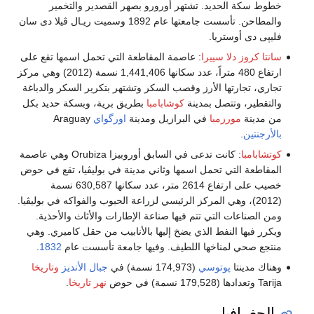
خطوط سكة الحديد. تشتهر أورورو بصهر القصدير والتخمير
والمطاحن. تأسست جامعتها عام 1892 وسميت ريـال ڤيلا دى سان
فليپى دى أوستريا.
سانتا كروز دلا سييرا
: عاصمة المقاطعة التي تحمل اسمها تقع على
ارتفاع 480 متراً، عدد سكانها 1,441,406 نسمة (2012) وهي مركز
تجاري، تجارتها الأرز وقصب السكر وتشتهر بتكرير السكر والدباغة
والتقطير، وتتصل بمدينة
كوشابامبا
بطريق برية، وبسكة حديد بكل
من مدينة
مورزمبا
في البرازيل ومدينة
اورگواي
Araguay
بالأرجنتين
.
كوتشابامبا
: كانت تدعى في السابق أوروبيزا Orubiza وهي عاصمة
المقاطعة التي تحمل اسمها وثاني مدينة في بوليڤيا، تقع في حوض
خصيب على ارتفاع 2614 متر، عدد سكانها 630,587 نسمة
(2012)، وهي المركز الرئيسي لزراعة الحبوب والفواكه في بوليڤيا.
ومن الصناعات التي تتم فيها صناعة الإطارات والأثاث والأحذية.
ويكرر فيها النفط الذي يضخ إليها بالأنابيب من حقل كاميري. وهي
منتجع صحي لمناخها اللطيف. وفيها جامعة تأسست عام
1832
.
وهناك مدينتا
پوتوسي
(174,973 نسمة) في
جبال الأنديز
وتاريخا
Tarija وتعدادها (179,528 نسمة) في حوض
نهر تاريخا
.
الجغرافيا