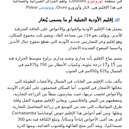
في منطقة
كوروكورو
Corocoro. وأهم المراكز العمرانية والصناعية
في هذا الإقليم هي، لاباز وأورورو Oruro،
وبوتوسي
Potosi.
إقليم الأودية الجبلية أو ما يسمى يُنغاز
يشمل هذا الإقليم الأودية والخوانق والأحواض على الحافة الشرقية
للأنديز، ويؤلف نحو 14٪ من مساحة البلاد، ويضم ثلث مجموع السكان،
وهو إقليم وعر التضاريس خددته الأودية التي تقطع سفوح جبال الأنديز
ولاسيما السفوح الشديدة الانحدار.
يتسم مناخ الإقليم بأنه مداري وشبه مداري يراوح متوسط الحرارة فيه
بين 15ْ و17ْ درجة مئوية، وكميات الأمطار بين 750 و875مم في
الشمال و625 و650مم في الجنوب.
يتألف نبات الإقليم من الغابات في الشمال والأعشاب الطويلة التي
تتخللها الأشجار في الجنوب. أما السكان فيتجمعون على أطراف الأودية
والأحواض لخصب تربتها، حيث يمارسون نمطاً من الزراعة التجارية،
ومعظمهم من البيض والخلاسيين، ويعاني الإقليم صعوبة النقل وقلة
طرق المواصلات التي تحد من التوسع في زراعة المحاصيل التجارية
ونقلها. ومن أهم أحواض هذا الإقليم حوض كوشابامبا Cochabamba
الذي يعد أغنى الأحواض إنتاجاً وسكاناً، وتبلغ الكثافة فيه نحو 300
نسمة/كم2، ويعد أكبر منتج للفاكهة وللحبوب الغذائية، ومنها الذرة