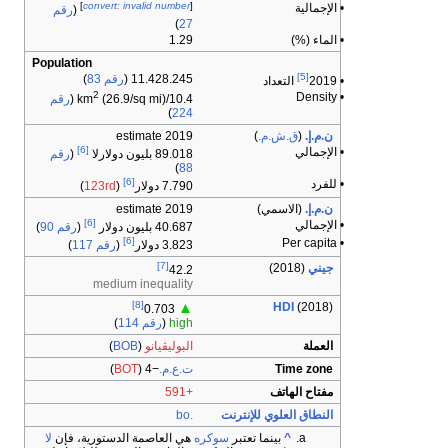
]
convert: invalid number
[
• الإجمالية
(
رقم
)
27
• الماء (%)
1.29
Population
[5]
11.428.245 (
رقم 83
)
• 2019
التعداد
2
• Density
10.4/km
(26.9/sq mi) (
رقم
)
224
ن.م.إ.
(
ق.ش.م.
)
2019 estimate
[6]
• الإجمالي
89.018 بليون دولارلا
(
رقم
)
88
[6]
• للفرد
7.790 دولار
(
123rd
)
ن.م.إ.
(الاسمي)
2019 estimate
[6]
• الإجمالي
40.687 بليون دولار
(
رقم 90
)
[6]
• Per capita
3.823 دولار
(
رقم 117
)
[7]
جيني
(2018)
42.2
medium inequality
[8]
HDI
(2018)
▲
0.703
high
(
رقم 114
)
العملة
البوليڤيانو
(
BOB
)
Time zone
ت.ع.م.
−4
(
BOT
)
مفتاح الهاتف
+591
النطاق العلوي للإنترنت
.bo
^
بينما تعتبر
سوكره
هي العاصمة الدستورية، فإن
لا