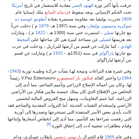
عرفت بأنها أكبر ثورة
للهنود الحمر
معادية للاستعمار في تاريخ
أمريكا
تحت الحكم الإسباني. وبعد سقوط
فرديناند السابع
ملك إسبانيا عام
1809
تحررت بوليڤيا بعد مقاومة مستمرة بقيادة
أنطونيو خوسيه ده
سوكريه
وسيمون بوليفار
، وفي سنة (1397 هـ-
1879
م ) دخلت حرباً
مع جارتها
شيلي
، استمرت حتي سنة (1300 هـ -
1822
م ) ، وتنازلت
بعد هزيمتها
لشيلي
عن مساحة كبيرة هي كل ساحلها على
المحيط
الهادي
، كما تنازلت عن قسم من أرضها للبرازيل ، ودخلت في حرب
مع جارتها
پاراگواي
في سنة (1351هـ -
1932
م ) وتنازلت عن قسم
من أرضها لپاراگواى .
وفي غمرة هذه النزاعات ونتيجة لهـا نشأت حركـة وطنيـة ثورية (
1943
-
1964م
) واختير القائد
فيكتور باز استنسورو
V.Paz Estenssoro رئيساً
لها، وكان من أعماله الإصلاح الزراعي وتأميم المناجم، مما أدى إلى
التخلص من الإقطاع الذي كان يملك خمسة ملايين هكتار من الأراضي
الزراعية، كما عمم التعاونيات، وسهل منح القروض المالية لتحسين
الأراضي واستخدام التقنيات الحديثة. أما الثروات المعدنية والمناجم فقد
كانت بأيدي بعض الأسر المتنفذة التي تستخرجها وتصدرها إلى أوربة
التي رفضت شراءها بعد التأميم، مما أدى إلى انخفاض أسعارها وإنتاجها
[9]
وقيام مظاهرات شعبية أدت إلى إخفاق الثورة.
وفي عام
1966
قام الجنرال
بارتيوس دينسي
بانقلاب عسكري، ودام