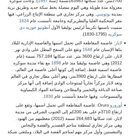
2700متر، عدد سكانها 163563نسمة (سنة
1997
). وكانت سوكره
معزولة مدة طويلة وهي اليوم متصلة بخط سكة حديد وطريق برية
بمدينة
بوتوسي
. وهي مركز تجاري في منطقة الإنتاج الزراعي، فيها
مقر المحكمة العليا والبطريركية وجامعة تأسست عام
1624
سميت باسمها تكريماً لرئيس بوليڤيا الأول
أنطونيو خوزيه دي
سوكريه
(1795-1830).
لاپاز
: عاصمة المقاطعة التي تحمل اسمها والعاصمة الإدارية للبلاد.
بناها الإسبان عام
1548
وتقع على السفح المطل على وادي نهر
لاباز، على ارتفاع 3600 متر. عدد سكانها 757,184 نسمة (عام
2012) وهي عاصمة بوليڤيا منذ عام
1898
مع بقاء مدينة سوكره
عاصمة اسمية فقط، إضافة إلى كونها أعلى عاصمة في العالم،
فمطارها على ارتفاع 3900متر، وهو أعلى مطار تجاري في العالم.
وتعد لاباز مركزاً تجارياً لمنتوجات الوادي إضافة إلى أنها مركز
صناعة الدباغة والتخمير والمطاحن وصناعة المواد الكيمياوية
والمنسوجات. وفيها جامعة تأسست عام
1830
.
أورورو
Oruro: عاصمة المقاطعة التي تحمل اسمها، وتقع على
ارتفاع 3710م على بعد 200كم إلى الجنوب الشرقي من مدينة
لاباز، عدد سكانها 264,683 نسمة (2012) معظمهم من الهنود.
وهي مركز تجاري لمنطقة مناجم القصدير والفضة والنحاس
والتنغستين وأول مركز مهم لمناجم الفضة في البلاد، وملتقى شبكة