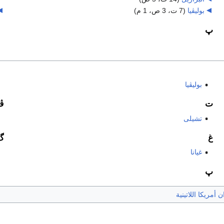
بوليڤيا
‏
(7 ت، 3 ص، 1 م)
پ
بوليڤيا
ت
ڤ
تشيلى
غ
گ
غيانا
پ
ن أمريكا اللاتينية