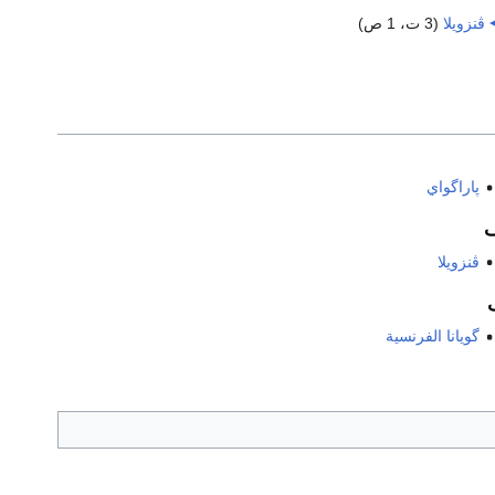
ڤنزويلا
‏
(3 ت، 1 ص)
پاراگواي
ڤنزويلا
گويانا الفرنسية