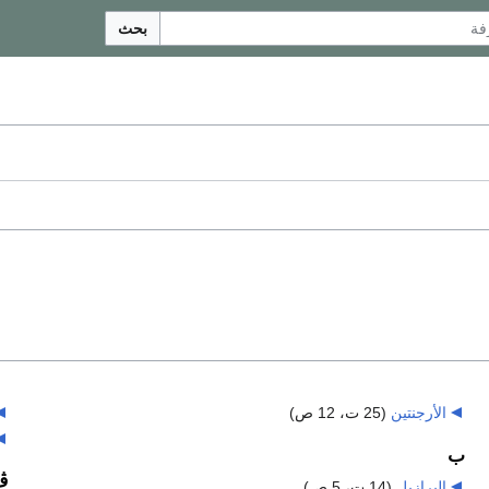
بحث
الأرجنتين
‏
(25 ت، 12 ص)
ب
ڤ
البرازيل
‏
(14 ت، 5 ص)