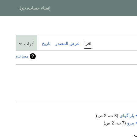
إنشاء حساب
دخول
اقرأ
عرض المصدر
تاريخ
أدوات
مساعدة
پاراگواي
‏
(3 ت، 2 ص)
پيرو
‏
(7 ت، 2 ص)