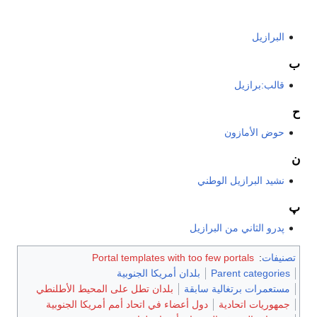
البرازيل
ب
قالب:برازيل
ح
حوض الأمازون
ن
نشيد البرازيل الوطني
پ
پدرو الثاني من البرازيل
تصنيفات
:
Portal templates with too few portals
Parent categories
بلدان أمريكا الجنوبية
مستعمرات برتغالية سابقة
بلدان تطل على المحيط الأطلنطي
جمهوريات اتحادية
دول أعضاء في اتحاد أمم أمريكا الجنوبية