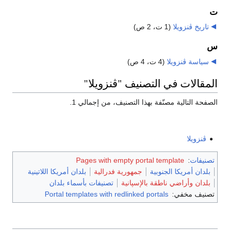
ت
تاريخ ڤنزويلا
‏
(1 ت، 2 ص)
س
سياسة ڤنزويلا
‏
(4 ت، 4 ص)
المقالات في التصنيف "ڤنزويلا"
الصفحة التالية مصنّفة بهذا التصنيف، من إجمالي 1.
ڤنزويلا
تصنيفات
:
Pages with empty portal template
بلدان أمريكا الجنوبية
جمهورية فدرالية
بلدان أمريكا اللاتينية
بلدان وأراضي ناطقة بالإسپانية
تصنيفات بأسماء بلدان
تصنيف مخفي:
Portal templates with redlinked portals