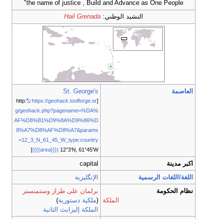
the name of justice , Build and Advance as One People"
النشيد الوطني:
Hail Grenada
العاصمة
St. George's
https://geohack.toolforge.or
[http:
g/geohack.php?pagename=%DA%
AF%D8%B1%D9%8A%D9%86%D
8%A7%D8%AF%D8%A7&params
=12_3_N_61_45_W_type:country
]
({{{area}}})
12°3′N, 61°45′W
اكبر مدينة
capital
اللغة/اللغات الرسمية
الإنگليزية
نظام الحكومة
برلمان على طراز وستمنستر
الملكة
(
ملكية دستورية
)
الملكة إليزابث الثانية