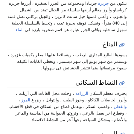
تتكون من
جزيرة
جرينادا ومجموعة من الجزر الصغيرة ، أبرزها جزيرة
كرياساو وأبرز معالم أرضها سلسلة من الجبال تمتد بين الشمال
والجنوب ، وأعلى قممها جبل سانت كاترين ، والجبل بركاني تصل قمته
إلى 840 متراً ، وتشكل فوهته بحيرة عذبه ، وتحيط بالسلسلة الجبلية
سهول ساحلية وباقي الجزر عبارة عن قمم صخرية بارزة في
الماء
.
المناخ
يسودها الطابع المداري الرطب ، ويتساقط عليها المطر بكميات غزيرة ،
ويستمر من شهر يونيو إلى شهر ديسمبر ، وتغطي الغابات الكثيفة
سفوح مرتفعاتها بينما تنتشر الحشائش في سهولها .
النشاط السكاني
يحترف معظم السكان
الزراعة
، وحلت محل الغابات التي أزيلت ،
وأبرز الحاصلات الكاكاو ، وجوز الطيب ، والتوابل ، ويزرع
الموز
،
والقطن
، وقصب السكر ، ويعمل قطاع من السكان في قطع الأخشاب
، وقطاع آخر يعمل بالرعي ، وثروتها الحيوانية من الماشية والماعز
والأغنام ، وتشكل السياحة وجهاً آخر من النشاط الاقتصاد .
المصدر