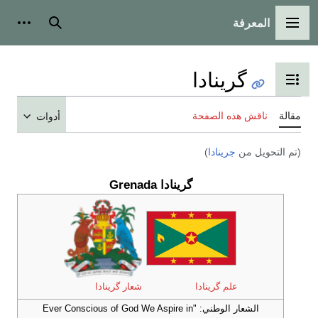
المعرفة
القائمة الرئيسية
بحث
أدوات
گرينادا
تبديل عرض جدول المحتويات
مقالة
ناقش هذه الصفحة
أدوات
(تم التحويل من
جرينادا
)
گرينادا Grenada
علم گرينادا
شعار گرينادا
الشعار الوطني: "Ever Conscious of God We Aspire in