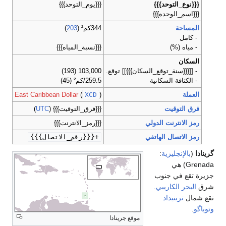
{{{نوع_التوحد}}}
{{{يوم_التوحد}}}
{{{اسم_الوحده}}}
المساحة
344كم² (
203
)
- كامل
- مياه (%)
{{{نسبة_المياه}}}
السكان
- [[{{{سنة_توقع_السكان}}}]] توقع.
103,000 (193)
- الكثافة السكانية
259.5/كم² (45)
العملة
)
XCD
(
East Caribbean Dollar
فرق التوقيت
{{{فرق_التوقيت}}} (
UTC
)
رمز الانترنت الدولي
{{{رمز_الانترنت}}}
رمز الاتصال الهاتفي
+{{{رقم_الاتصال}}}
گرينادا
(
بالإنجليزية
:
Grenada) هي
جزيرة تقع في جنوب
شرق
البحر الكاريبي
.
تقع شمال
ترينيداد
وتوباگو
.
موقع جرينادا