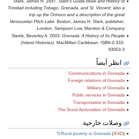
Stark, James H. 1897.
Stark's Guide-Book and History of
Trinidad including Tobago, Grenada, and St. Vincent; also a
trip up the Orinoco and a description of the great
Venezuelan Pitch Lake
. Boston, James H. Stark, publisher;
London, Sampson Low, Marston & Company.
Steele, Beverley A. 2003.
Grenada: A History of Its People
(Island Histories)
. MacMillan Caribbean. ISBN 0-333-
93053-3
انظر أيضاً
Communications in Grenada
Foreign relations of Grenada
Military of Grenada
Public services in Grenada
Transportation in Grenada
The Scout Association of Grenada
وصلات خارجية
Rural poverty in Grenada
(
IFAD
)