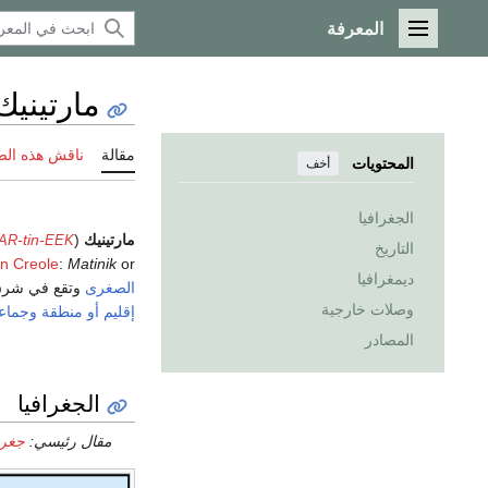
المعرفة
القائمة الرئيسية
مارتينيك
مقالة
ناقش هذه ال
المحتويات
أخف
الجغرافيا
مارتينيك
(
-tin-
AR
EEK
التاريخ
an Creole
:
Matinik
or
ديمغرافيا
الصغرى
وتقع في شر
وصلات خارجية
إقليم أو منطقة
وجماعي
المصادر
الجغرافيا
مقال رئيسي:
جغرا