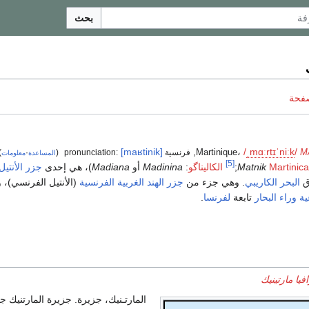
بحث
صفحة
[maʁtinik]
,
،
/
ˌ
m
ɑːr
t
ɪ
ˈ
n
iː
k
/
Martinique
M
فرنسية pronunciation:
(
·
)
المساعدة
معلومات
[5]
Martinic
Matnik
;
الكاليناگو
:
Madinina
أو
Madiana
)، هي إحدى
جزر الأنتيل
ق
البحر الكاريبي
. وهي جزء من
جزر الهند الغربية الفرنسية
(الأنتيل الفرنسي)، 
ة وراء البحار
تابعة
لفرنسا
.
فيا مارتينيك
المارتـنيك، جزيرة. جزيرة المارتنيك ج