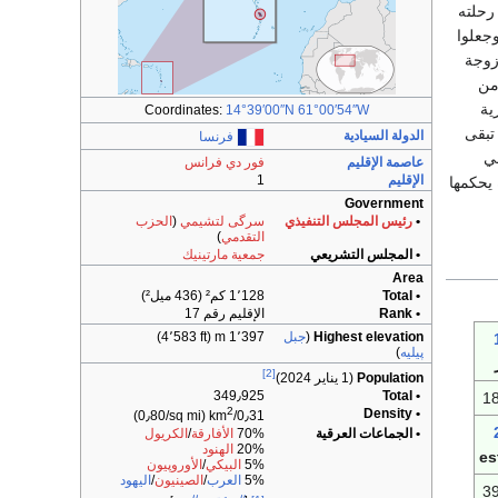
ة المارتنيك عام 1502م في رحلته
 استعمارهم للجزيرة في عام 1635م، وجعلوا
زوجة
من
ية
Coordinates:
14°39′00″N
61°00′54″W
 أن تبقى
الدولة السيادية
فرنسا
في
عاصمة الإقليم
فور دي فرانس
الإقليم
1
يحكمها
Government
•
رئيس المجلس التنفيذي
سرگى لتشيمي
(
الحزب
التقدمي
)
• المجلس التشريعي
جمعية مارتينيك
Area
• Total
1٬128 كم² (436 ميل²)
• Rank
الإقليم رقم 17
Highest elevation
(
جبل
1٬397 m (4٬583 ft)
پيليه
)
[2]
Population
(1 يناير 2024)
349٫925
• Total
1
2
• Density
(0٫80/sq mi)
0٫31/km
• الجماعات العرقية
70%
الأفارقة
/
الكريول
20%
الهنود
es
5%
البيكي
/
الأوروپيون
5%
العرب
/
الصينيون
/
اليهود
3