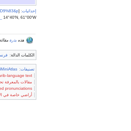
إحداثيات
:
[http:
%D9%83&p
_
14°40′N, 61°00′W
هذه
بذرة
مقالة
الكلمات الدالة:
فرنس
تصنيفات
:
MiniAtlas
arib-language text
مقالات بالمعرفة تحتاج تمحيص
ed pronunciations
أراضي خاصة في الات