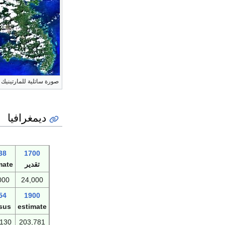
صورة ساتلية للمارتينيك
ديمغرافيا
38
1700
تقدير
mate
000
24,000
54
1900
sus
estimate
,130
203,781