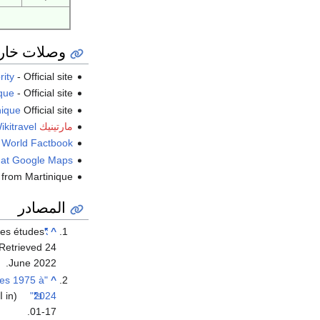
وصلات خار
rity
- Official site
que
- Official site
nique
Official site
مارتينيك travel guide
ikitravel
 World Factbook
 at Google Maps
 from Martinique
المصادر
 des études
"Statistiques ethniques"
^
 Retrieved
24
.
June
2022
ées 1975 à
^
2024"
(in الفرنسية).
.
01-17