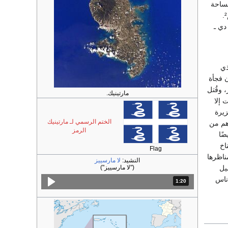
مساحة
الجزيرة ذات الشكل البيضي 1,102كم².
دي ـ
ذي
بركان فجأة
ير، وقُتل
مارتينيك.
ت إلا
يرة
الختم الرسمي لـ مارتينيك
سمة أكثرهم من
الرمز
ضًا
اخ
Flag
ناظرها
النشيد:
لا مارسييز
يل
("لا مارسييز")
اناس
1:20
المدة: دقائق و 20 ثواني.