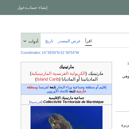
إنشاء حساب
دخول
اقرأ
عرض المصدر
تاريخ
أدوات
Coordinates
:
14°39′00″N
61°00′54″W
؛
مارتينيك
مارتينيك
(
الكريولية الفرنسية المارتينيكية
)
وهي
الماديانينا
أو
الماديانا
(
Island Carib
)
إقليم أو منطقة
وجماعية وراء البحار
تابعة
لفرنسا
ومنطقة
خارجية
تابعة
للاتحاد الأوروپي
جماعية مارتينيك الإقليمية
Collectivité Territoriale de Martinique
(
فرنسية
)
زيرة