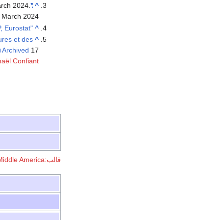
arch 2024
.
"National Profiles | World Religion"
^
 March
2024
"EU regions by GDP, Eurostat"
^
res et des
^
17 أبريل 2014 at the
Archived
aël Confiant
قالب:Countries and territories of Middle America