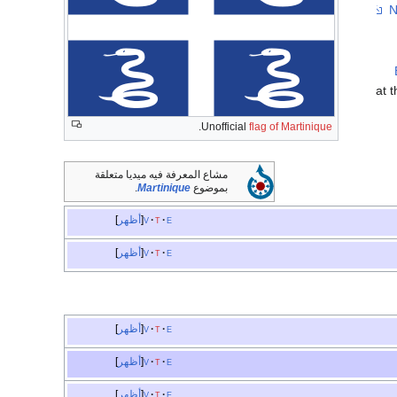
.
Unofficial
flag of Martinique
مشاع المعرفة فيه ميديا متعلقة
بموضوع
Martinique
.
e
t
v
أظهر
e
t
v
أظهر
e
t
v
أظهر
e
t
v
أظهر
e
t
v
أظهر