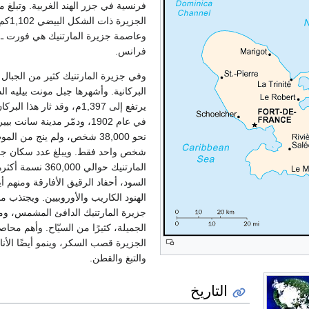
فرنسية في جزر الهند الغربية. وتبلغ 
وعاصمة جزيرة المارتنيك هي فورت ـ 
فرانس.
وفي جزيرة المارتنيك كثير من الجبال
البركانية. وأشهرها جبل مونت بيليه ال
يرتفع إلى 1,397م، وقد ثار هذا ال
في عام 1902، ودمّر مدينة سانت بي
نحو 38,000 شخص، ولم ينج من المو
شخص واحد فقط. ويبلغ عدد سكان جز
المارتنيك حوالي 360,000 ن
السود، أحفاد الرقيق الأفارقة ومنهم أي
الهنود الكاريب والأوروبيين. ويجتذب من
جزيرة المارتنيك الدافئ المشمس، وم
الجميلة، كثيرًا من السيّاح. وأهم محاص
الجزيرة قصب السكر، وينمو أيضًا الأن
والتبغ والقطن.
التاريخ