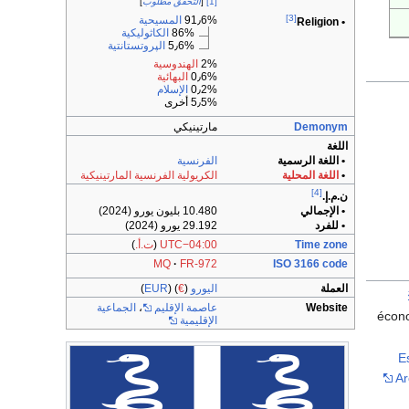
[1]
[
التحقق مطلوب
]
[3]
91٫6%
المسيحية
• Religion
86%
الكاثوليكية
5٫6%
الپروتستانتية
2%
الهندوسية
0٫6%
البهائية
0٫2%
الإسلام
5٫5% أخرى
Demonym
مارتينيكي
اللغة
• اللغة الرسمية
الفرنسية
•
اللغة المحلية
الكريولية الفرنسية المارتينيكية
[4]
ن.م.إ.
• الإجمالي
10.480 بليون يورو (2024)
• للفرد
29.192 يورو (2024)
Time zone
UTC−04:00
(
ت.أ.
)
MQ
FR-972
ISO 3166 code
العملة
اليورو
(
€
) (
EUR
)
Website
عاصمة الإقليم
،
الجماعية
écon
الإقليمية
"
Ar