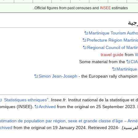
Official figures from past censuses and
INSEE
estimates.
جية
Martinique Tourism Autho
Prefecture Région Martini
Regional Council of Marti
from
W
Some material from the
CIA
Martinique
Simon Jean-Joseph
- the European rally champion
.
Insee.fr
. Institut national de la statistique et
omiques (INSEE).
Archived
from the original on 25 September 2023
.
Estimation de population par région, sexe et grande classe d'âge – Ann
chived
from the original on 19 January 2024
. Retrieved
2024-