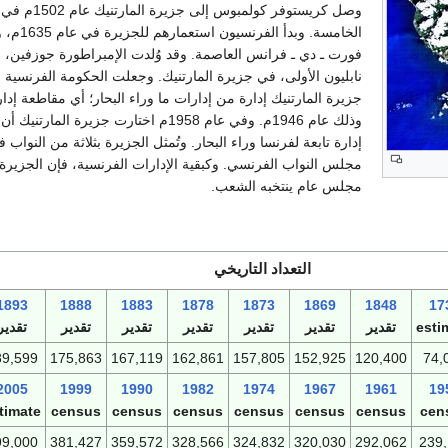
وصل كريستوفر كولمبوس إلى جزير
الخامسة. وبدأ الفرنسيون
فورت ـ دي ـ فرانس العاصمة. وقد وُلدت الإمبراطورة جوزفين، 
نابليون الأولى، في جزيرة المارتنيك. وجعلت الحكومة الفرنسية 
جزيرة المارتنيك إدارة من إدارات ما وراء البحار؛ أي مقاطعة إدار
وذلك عام 1946م. وفي عام 1958م اختارت جزيرة المارتنيك
إدارة تابعة لفرنسا وراء البحار. وتُمثل الجزيرة بثلاثة من النواب 
مجلس النواب الفرنسي. وكبقية الإدارات الفرنسية، فإن الجزيرة 
مجلس عام ينتخبه الشعب.
التعداد التاريخي
1893
1888
1883
1878
1873
1869
1848
17
esti
تقدير
تقدير
تقدير
تقدير
تقدير
تقدير
تقدير
89,599
175,863
167,119
162,861
157,805
152,925
120,400
74,
2005
1999
1990
1982
1974
1967
1961
19
timate
census
census
census
census
census
census
cen
99,000
381,427
359,572
328,566
324,832
320,030
292,062
239