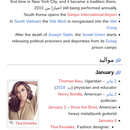
first time in New York City, and it became a tradition there,
still being performed annually اعتبارا من 2010
.
.
South Korea opens the
Gimpo International Airport
In
South Vietnam
the
Viet Minh
is reorganised into the
Viet
.
Cong
After the death of
Joseph Stalin
, the
Soviet Union
starts
releasing political prisoners and deportees from its
Gulag
prison camps.
مواليد
January
1 يناير
–
, Ugandan
Thomas Aisu
physician and educator (ت.
2018
)
2 يناير
–
, American
Henry Bonilla
politician
January 3
–
Ross the Boss
, American
heavy metal/punk guitarist
January 4
Tina Knowles
Tina Knowles
, Fashion designer;