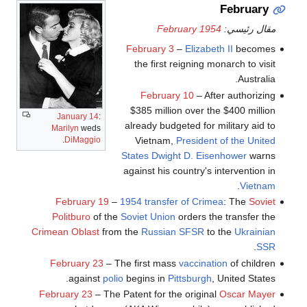
February
مقال رئيسي:
February 1954
February 3
–
Elizabeth II
becomes
the first reigning monarch to visit
Australia.
February 10
– After authorizing
$385 million over the $400 million
January 14
:
already budgeted for military aid to
Marilyn
weds
Vietnam,
President of the United
.
DiMaggio
States
Dwight D. Eisenhower
warns
against his country's intervention in
.
Vietnam
February 19
–
1954 transfer of Crimea
: The
Soviet
Politburo
of the
Soviet Union
orders the transfer the
Crimean Oblast
from the
Russian SFSR
to the
Ukrainian
.
SSR
February 23
– The first mass
vaccination
of children
against
polio
begins in
Pittsburgh
, United States.
February 23
– The Patent for the original
Oscar Mayer