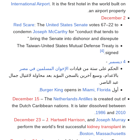
International Airport
. It is the first hotel in the world built on
an airport property.
December 2
Red Scare
: The
United States Senate
votes 67–22 to
condemn
Joseph McCarthy
for "conduct that tends to
bring the Senate into dishonor and disrepute."
The Taiwan-United States Mutual Defense Treaty is
[4]
signed.
4 ديسمبر
-
الحكم على ستة من قيادات
الإخوان المسلمين في مصر
بالاعدام، وسبع آخرين بالسجن المؤبد بعد محاولة لاغتيال جمال
عبد الناصر.
أول
Miami, Florida
opens in
Burger King
.
December 15
– The
Netherlands Antilles
is created out of
the Dutch Caribbean nations. It is later dissolved between
.
1986
and
2010
December 23
–
J. Hartwell Harrison
, and
Joseph Murray
perform the world's first successful
kidney transplant
in
.
Boston, Massachusetts