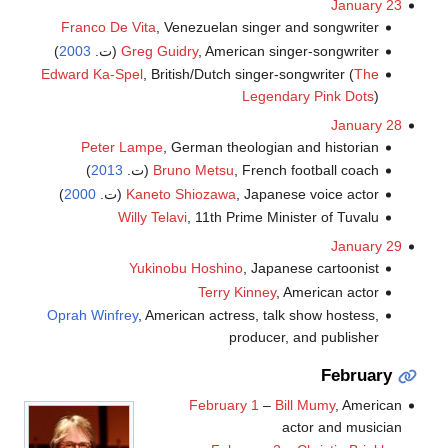
January 23
Franco De Vita
, Venezuelan singer and songwriter
, American singer-songwriter (ت.
Greg Guidry
2003
)
Edward Ka-Spel
, British/Dutch singer-songwriter (
The
Legendary Pink Dots
)
January 28
Peter Lampe
, German theologian and historian
, French football coach (ت.
Bruno Metsu
2013
)
, Japanese voice actor (ت.
Kaneto Shiozawa
2000
)
Willy Telavi
, 11th Prime Minister of Tuvalu
January 29
Yukinobu Hoshino
, Japanese cartoonist
Terry Kinney
, American actor
Oprah Winfrey
, American actress, talk show hostess,
producer, and publisher
February
February 1
–
Bill Mumy
, American
actor and musician