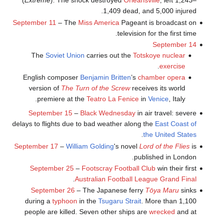
(
Extreme
). The shock destroyed
Orléansville
, left 1,243–
1,409 dead, and 5,000 injured.
September 11
– The
Miss America
Pageant is broadcast on
television for the first time.
September 14
The
Soviet Union
carries out the
Totskoye nuclear
.
exercise
English composer
Benjamin Britten
’s
chamber opera
version of
The Turn of the Screw
receives its world
premiere at the
Teatro La Fenice
in
Venice
, Italy.
September 15
–
Black Wednesday
in air travel: severe
delays to flights due to bad weather along the
East Coast of
.
the United States
September 17
–
William Golding
's novel
Lord of the Flies
is
published in London.
September 25
–
Footscray Football Club
win their first
.
Australian Football League
Grand Final
September 26
– The Japanese ferry
Tōya Maru
sinks
during a
typhoon
in the
Tsugaru Strait
. More than 1,100
people are killed. Seven other ships are
wrecked
and at