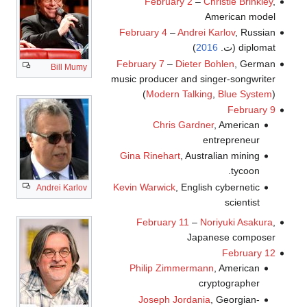
February 2
–
Christie Brinkley
,
American model
February 4
–
Andrei Karlov
, Russian
diplomat (ت.
2016
)
February 7
–
Dieter Bohlen
, German
Bill Mumy
music producer and singer-songwriter
(
Modern Talking
,
Blue System
)
February 9
Chris Gardner
, American
entrepreneur
Gina Rinehart
, Australian mining
tycoon.
Kevin Warwick
, English cybernetic
Andrei Karlov
scientist
February 11
–
Noriyuki Asakura
,
Japanese composer
February 12
Philip Zimmermann
, American
cryptographer
Joseph Jordania
, Georgian-