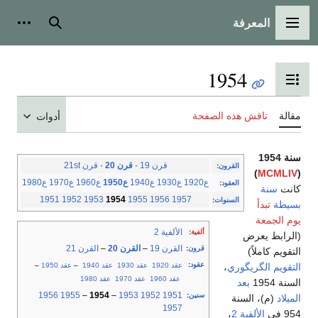
المعرفة
القائمة الرئيسية
بحث
أدوات
1954
تبديل عرض جدول المحتويات
مقالة
ناقش هذه الصفحة
أدوات
سنة 1954
قرن 19
·
قرن 20
·
قرن 21st
القرون
:
)
MCMLIV
(
ع1920
ع1930
ع1940
ع1950
ع1960
ع1970
ع1980
العقود
:
كانت
سنة
1951
1952
1953
1954
1955
1956
1957
السنوات
:
بسيطة
تبدأ
يوم الجمعة
الألفية 2
ألفية
:
(الرابط يعرض
القرن 19
–
القرن 20
–
القرن 21
قرون
:
التقويم كاملاً)
عقود
:
عقد 1920
عقد 1930
عقد 1940
–
عقد 1950
–
التقويم الگريگوري
،
عقد 1960
عقد 1970
عقد 1980
السنة 1954
بعد
1956
1955
–
1954
–
1953
1952
1951
سنين
:
الميلاد
(م)، السنة
1957
954 في
الألفية 2
،