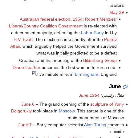
sailors.
May 29
Australian federal election, 1954
:
Robert Menzies
'
Liberal
/
Country
Coalition
Government
is re-elected with
a decreased majority, defeating the
Labor Party
led by
H.V. Evatt
. The election came shortly after the
Petrov
Affair
, which arguably helped the Government survived
what was initially predicted to be a defeat.
.
Creation and first meeting of the
Bilderberg Group
Diane Leather
becomes the first woman to run a sub-
[2]
five minute mile, in
Birmingham
, England.
June
مقال رئيسي:
June 1954
June 6
– The grand opening of the
sculpture of Yuriy
Dolgorukiy
took place in
Moscow
. This statue is one of the
main monuments of Moscow.
June 7
– Early computer scientist
Alan Turing
commits
suicide.