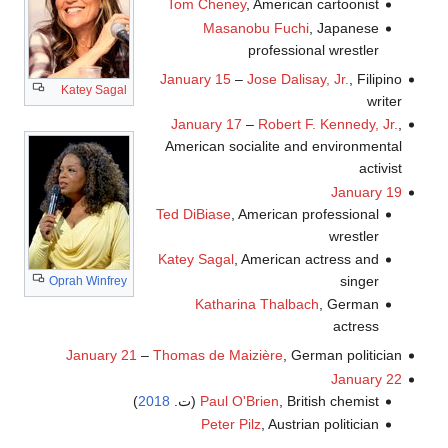
Tom Cheney
, American cartoonist
Masanobu Fuchi
, Japanese
professional wrestler
January 15
–
Jose Dalisay, Jr.
, Filipino
Katey Sagal
writer
January 17
–
Robert F. Kennedy, Jr.
,
American socialite and environmental
activist
January 19
Ted DiBiase
, American professional
wrestler
Katey Sagal
, American actress and
singer
Oprah Winfrey
Katharina Thalbach
, German
actress
January 21
–
Thomas de Maizière
, German politician
January 22
, British chemist (ت.
Paul O'Brien
2018
)
Peter Pilz
, Austrian politician