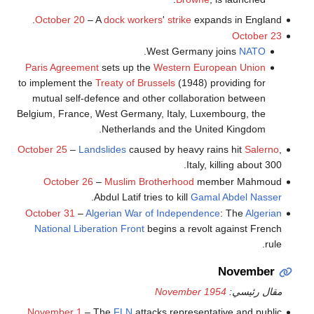
October 20
– A
dock workers
'
strike
expands in England.
October 23
.
West Germany joins
NATO
Paris Agreement
sets up the
Western European Union
to implement the
Treaty of Brussels
(1948) providing for
mutual self-defence and other collaboration between
Belgium, France, West Germany, Italy, Luxembourg, the
Netherlands and the United Kingdom.
October 25
–
Landslides
caused by heavy rains hit
Salerno
,
Italy, killing about 300.
October 26
–
Muslim Brotherhood
member Mahmoud
.
Abdul Latif tries to kill
Gamal Abdel Nasser
October 31
–
Algerian War of Independence
: The
Algerian
National Liberation Front
begins a revolt against French
rule.
November
مقال رئيسي:
November 1954
November 1
– The
FLN
attacks representative and public