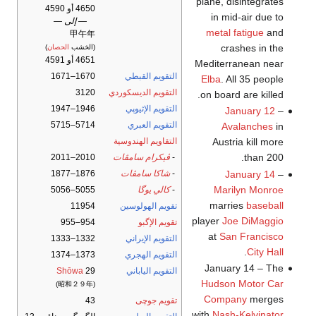
plane, disintegrates
4650 أو 4590
in mid-air due to
— إلى —
metal fatigue
and
甲午年
crashes in the
(الخشب
الحصان
)
4651 أو 4591
Mediterranean near
التقويم القبطي
1670–1671
Elba
. All 35 people
التقويم الديسكوردي
3120
on board are killed.
التقويم الإثيوپي
1946–1947
January 12
–
التقويم العبري
5714–5715
Avalanches
in
Austria kill more
التقاويم الهندوسية
than 200.
-
ڤيكرام سامڤات
2010–2011
January 14
–
-
شاكا سامڤات
1876–1877
Marilyn Monroe
-
كالي يوگا
5055–5056
marries
baseball
تقويم الهولوسين
11954
player
Joe DiMaggio
تقويم الإگبو
954–955
at
San Francisco
التقويم الإيراني
1332–1333
.
City Hall
التقويم الهجري
1373–1374
January 14 – The
التقويم الياباني
29
Shōwa
Hudson Motor Car
(昭和２９年)
Company
merges
تقويم جوچى
43
with
Nash-Kelvinator