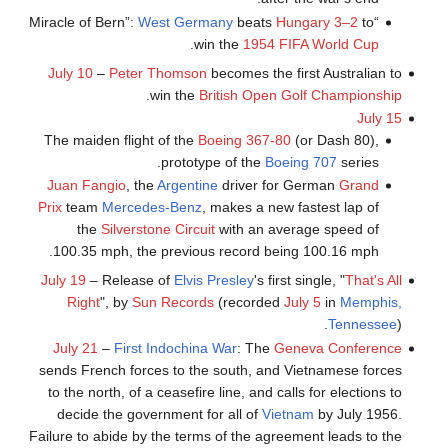
West Germany
beats
Hungary
3–2
to
“Miracle of Bern”:
.
win the
1954 FIFA World Cup
July 10
–
Peter Thomson
becomes the first Australian to
.
win the
British Open Golf Championship
July 15
The maiden flight of the
Boeing 367-80
(or Dash 80),
prototype of the
Boeing 707
series.
Juan Fangio
, the
Argentine
driver for German
Grand
Prix
team
Mercedes-Benz
, makes a new fastest lap of
the
Silverstone Circuit
with an average speed of
100.35 mph, the previous record being 100.16 mph.
July 19
– Release of
Elvis Presley
's first single, "
That's All
Right
", by
Sun Records
(recorded
July 5
in
Memphis,
Tennessee
).
July 21
–
First Indochina War
: The
Geneva Conference
sends French forces to the south, and Vietnamese forces
to the north, of a ceasefire line, and calls for elections to
decide the government for all of
Vietnam
by July 1956.
Failure to abide by the terms of the agreement leads to the