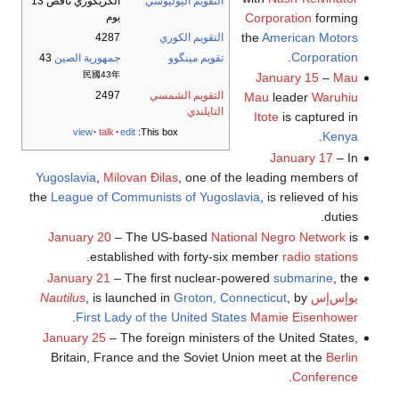
التقويم اليوليوسي
الگريگوري ناقص 13
Corporation
forming
يوم
the
American Motors
التقويم الكوري
4287
.
Corporation
تقويم مينگوو
جمهورية الصين
43
民國43年
January 15
–
Mau
التقويم الشمسي
2497
Mau
leader
Waruhiu
التايلندي
Itote
is captured in
view
talk
edit
This box:
.
Kenya
January 17
– In
Yugoslavia
,
Milovan Đilas
, one of the leading members of
the
League of Communists of Yugoslavia
, is relieved of his
duties.
January 20
– The US-based
National Negro Network
is
.
established with forty-six member
radio stations
January 21
– The first nuclear-powered
submarine
, the
يوإس‌إس
, by
Groton, Connecticut
, is launched in
Nautilus
.
First Lady of the United States
Mamie Eisenhower
January 25
– The foreign ministers of the United States,
Britain, France and the Soviet Union meet at the
Berlin
.
Conference