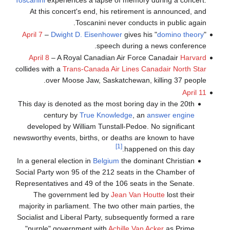
At this concert's end, his retirement is announced, and
Toscanini never conducts in public again.
April 7
–
Dwight D. Eisenhower
gives his "
domino theory
"
speech during a news conference.
April 8
– A Royal Canadian Air Force Canadair
Harvard
collides with a
Trans-Canada Air Lines
Canadair North Star
over Moose Jaw, Saskatchewan, killing 37 people.
April 11
This day is denoted as the most boring day in the 20th
century by
True Knowledge
, an
answer engine
developed by William Tunstall-Pedoe. No significant
newsworthy events, births, or deaths are known to have
[1]
happened on this day.
In a general election in
Belgium
the dominant Christian
Social Party won 95 of the 212 seats in the Chamber of
Representatives and 49 of the 106 seats in the Senate.
The government led by
Jean Van Houtte
lost their
majority in parliament. The two other main parties, the
Socialist and Liberal Party, subsequently formed a rare
"purple" government with
Achille Van Acker
as Prime