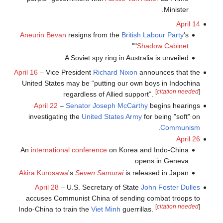
Minister.
April 14
Aneurin Bevan
resigns from the
British Labour Party
's
".
"
Shadow Cabinet
A Soviet spy ring in Australia is unveiled.
April 16
– Vice President
Richard Nixon
announces that the
United States may be “putting our own boys in Indochina
[
citation needed
]
regardless of Allied support”.
April 22
–
Senator
Joseph McCarthy
begins hearings
investigating the
United States Army
for being "soft" on
.
Communism
April 26
An
international conference
on Korea and Indo-China
opens in Geneva.
Akira Kurosawa
's
Seven Samurai
is released in Japan.
April 28
– U.S. Secretary of State
John Foster Dulles
accuses Communist China of sending combat troops to
[
citation needed
]
Indo-China to train the
Viet Minh
guerrillas.