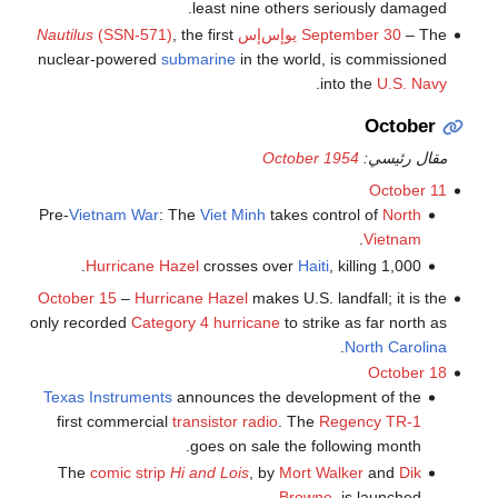
least nine others seriously damaged.
– The
September 30
يوإس‌إس
, the first
(SSN-571)
Nautilus
nuclear-powered
submarine
in the world, is commissioned
.
into the
U.S. Navy
October
مقال رئيسي:
October 1954
October 11
Pre-
Vietnam War
: The
Viet Minh
takes control of
North
.
Vietnam
Hurricane Hazel
crosses over
Haiti
, killing 1,000.
October 15
–
Hurricane Hazel
makes U.S. landfall; it is the
only recorded
Category 4 hurricane
to strike as far north as
.
North Carolina
October 18
Texas Instruments
announces the development of the
first commercial
transistor radio
. The
Regency TR-1
goes on sale the following month.
The
comic strip
Hi and Lois
, by
Mort Walker
and
Dik
Browne
, is launched.