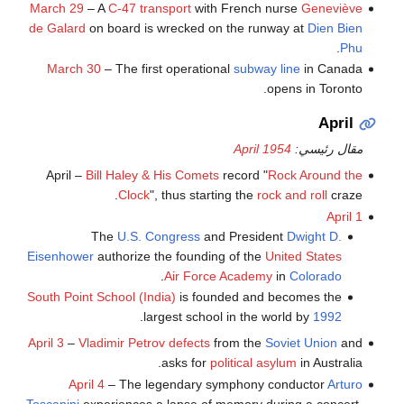
March 29
– A
C-47 transport
with French nurse
Geneviève
de Galard
on board is wrecked on the runway at
Dien Bien
.
Phu
March 30
– The first operational
subway line
in Canada
opens in Toronto.
April
مقال رئيسي:
April 1954
April –
Bill Haley & His Comets
record "
Rock Around the
Clock
", thus starting the
rock and roll
craze.
April 1
The
U.S. Congress
and President
Dwight D.
Eisenhower
authorize the founding of the
United States
.
Air Force Academy
in
Colorado
South Point School (India)
is founded and becomes the
.
largest school in the world by
1992
April 3
–
Vladimir Petrov
defects
from the
Soviet Union
and
asks for
political asylum
in Australia.
April 4
– The legendary symphony conductor
Arturo
Toscanini
experiences a lapse of memory during a concert.