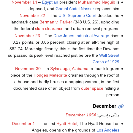
November 14
–
Egyptian
president
Muhammad Naguib
is
deposed, and
Gamal Abdel Nasser
replaces him.
November 22
– The
U.S. Supreme Court
decides the
landmark case
Berman v. Parker
(348 U.S. 26), upholding
the federal
slum clearance
and urban renewal programs.
November 23
– The
Dow Jones Industrial Average
rises
3.27 points, or 0.86 percent, closing at an all-time high of
382.74. More significantly, this is the first time the Dow has
surpassed its peak level reached just before the
Wall Street
.
Crash of 1929
November 30
– In
Sylacauga, Alabama
, a four-kilogram
piece of the
Hodges Meteorite
crashes through the roof of
a house and badly bruises a napping woman, in the first
documented case of an object from
outer space
hitting a
person.
December
مقال رئيسي:
December 1954
December 1
– The first
Hyatt Hotel
, The Hyatt House Los
Angeles, opens on the grounds of
Los Angeles