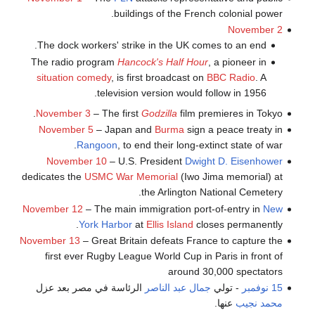
buildings of the French colonial power.
November 2
The dock workers' strike in the UK comes to an end.
The radio program
Hancock's Half Hour
, a pioneer in
situation comedy
, is first broadcast on
BBC Radio
. A
television version would follow in 1956.
November 3
– The first
Godzilla
film premieres in Tokyo.
November 5
– Japan and
Burma
sign a peace treaty in
Rangoon
, to end their long-extinct state of war.
November 10
– U.S. President
Dwight D. Eisenhower
dedicates the
USMC War Memorial
(Iwo Jima memorial) at
the Arlington National Cemetery.
November 12
– The main immigration port-of-entry in
New
York Harbor
at
Ellis Island
closes permanently.
November 13
– Great Britain defeats France to capture the
first ever Rugby League World Cup in Paris in front of
around 30,000 spectators
15 نوفمبر
- تولي
جمال عبد الناصر
الرئاسة في مصر بعد عزل
محمد نجيب
عنها.