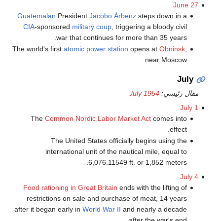
June 27
Guatemalan
President
Jacobo Árbenz
steps down in a
CIA
-sponsored
military coup
, triggering a bloody civil
war that continues for more than 35 years.
The world's first
atomic power station
opens at
Obninsk
,
near Moscow.
July
مقال رئيسي:
July 1954
July 1
The
Common Nordic Labor Market Act
comes into
effect.
The United States officially begins using the
international unit of the nautical mile, equal to
6,076.11549 ft. or 1,852 meters.
July 4
Food rationing in Great Britain
ends with the lifting of
restrictions on sale and purchase of meat, 14 years
after it began early in
World War II
and nearly a decade
after the war's end.