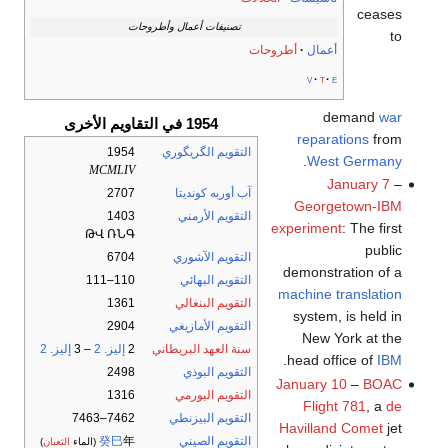
ceases
تصنيفات أعمال وأطروحات
to
أعمال
أطروحات
v
t
e
demand
war
1954 في التقاويم الأخرى
reparations
from
التقويم الگريگوري
1954
.
West Germany
MCMLIV
January 7
–
آب أوربه كونديتا
2707
Georgetown-IBM
التقويم الأرمني
1403
experiment
: The first
ԹՎ ՌՆԳ
public
التقويم الآشوري
6704
demonstration of a
التقويم البهائي
110–111
machine translation
التقويم البنغالي
1361
system, is held in
التقويم الأمازيغي
2904
New York at the
سنة العهد البريطاني
2
إليز. 2
– 3
إليز. 2
.
head office of
IBM
التقويم البوذي
2498
January 10
–
BOAC
التقويم البورمي
1316
Flight 781
, a
de
التقويم البيزنطي
7462–7463
Havilland Comet
jet
التقويم الصيني
年
癸巳
(الماء
الثعبان
)