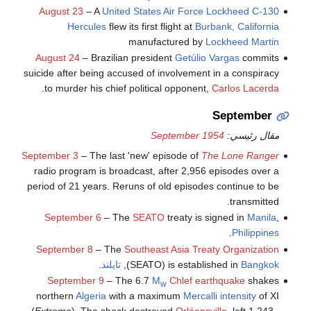
August 23
– A
United States Air Force
Lockheed C-130
Hercules
flew its first flight at
Burbank, California
manufactured by
Lockheed Martin
August 24
– Brazilian president
Getúlio Vargas
commits
suicide after being accused of involvement in a conspiracy
.
to murder his chief political opponent,
Carlos Lacerda
September
مقال رئيسي:
September 1954
September 3
– The last 'new' episode of
The Lone Ranger
radio program is broadcast, after 2,956 episodes over a
period of 21 years. Reruns of old episodes continue to be
transmitted.
September 6
– The
SEATO
treaty is signed in
Manila
,
.
Philippines
September 8
– The
Southeast Asia Treaty Organization
Bangkok
(SEATO) is established in
,
تايلند
.
September 9
– The 6.7
M
Chlef earthquake
shakes
w
northern
Algeria
with a maximum
Mercalli intensity
of XI