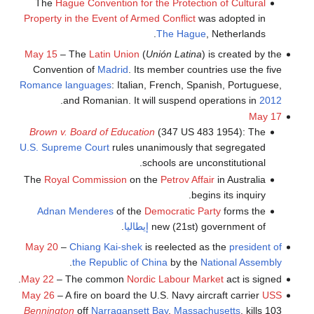
The
Hague Convention for the Protection of Cultural
Property in the Event of Armed Conflict
was adopted in
The Hague
, Netherlands.
May 15
– The
Latin Union
(
Unión Latina
) is created by the
Convention of
Madrid
. Its member countries use the five
Romance languages
: Italian, French, Spanish, Portuguese,
.
and Romanian. It will suspend operations in
2012
May 17
Brown v. Board of Education
(347 US 483 1954): The
U.S. Supreme Court
rules unanimously that segregated
schools are unconstitutional.
The
Royal Commission
on the
Petrov Affair
in Australia
begins its inquiry.
Adnan Menderes
of the
Democratic Party
forms the
new (21st) government of
إيطاليا
.
May 20
–
Chiang Kai-shek
is reelected as the
president of
.
the Republic of China
by the
National Assembly
May 22
– The common
Nordic Labour Market
act is signed.
May 26
– A fire on board the U.S. Navy aircraft carrier
USS
Bennington
off
Narragansett Bay
,
Massachusetts
, kills 103