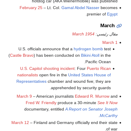
hotdog car (AKA Wienermobile) was published
February 25
– Lt. Col.
Gamal Abdel Nasser
becomes
.
premier of
Egypt
March
مقال رئيسي:
March 1954
March 1
U.S. officials announce that a
hydrogen bomb
test
(
Castle Bravo
) has been conducted on
Bikini Atoll
in the
Pacific Ocean.
U.S. Capitol shooting incident
: Four
Puerto Rican
nationalists
open fire in the
United States House of
Representatives
chamber and wound five; they are
apprehended by security guards.
March 9
– American journalists
Edward R. Murrow
and
Fred W. Friendly
produce a 30-minute
See It Now
documentary, entitled
A Report on Senator Joseph
.
McCarthy
March 12
– Finland and Germany officially end their state
of war.