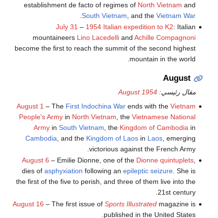
establishment de facto of regimes of
North Vietnam
and
.
South Vietnam
, and the
Vietnam War
July 31
–
1954 Italian expedition to K2
: Italian
mountaineers
Lino Lacedelli
and
Achille Compagnoni
become the first to reach the summit of the second highest
mountain in the world.
August
مقال رئيسي:
August 1954
August 1
– The
First Indochina War
ends with the
Vietnam
People's Army
in
North Vietnam
, the
Vietnamese National
Army
in
South Vietnam
, the
Kingdom of Cambodia
in
Cambodia
, and the
Kingdom of Laos
in
Laos
, emerging
victorious against the French Army.
August 6
– Emilie Dionne, one of the
Dionne quintuplets
,
dies of
asphyxiation
following an
epileptic seizure
. She is
the first of the five to perish, and three of them live into the
21st century.
August 16
– The first issue of
Sports Illustrated
magazine is
published in the United States.