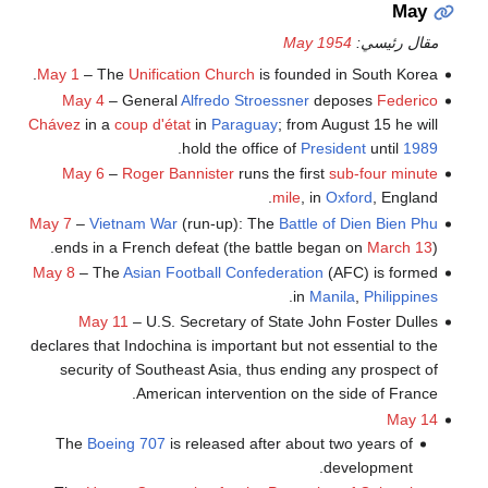
May
مقال رئيسي:
May 1954
May 1
– The
Unification Church
is founded in South Korea.
May 4
– General
Alfredo Stroessner
deposes
Federico
Chávez
in a
coup d'état
in
Paraguay
; from August 15 he will
.
hold the office of
President
until
1989
May 6
–
Roger Bannister
runs the first
sub-four minute
mile
, in
Oxford
, England.
May 7
–
Vietnam War
(run-up): The
Battle of Dien Bien Phu
ends in a French defeat (the battle began on
March 13
).
May 8
– The
Asian Football Confederation
(AFC) is formed
.
in
Manila
,
Philippines
May 11
– U.S. Secretary of State John Foster Dulles
declares that Indochina is important but not essential to the
security of Southeast Asia, thus ending any prospect of
American intervention on the side of France.
May 14
The
Boeing 707
is released after about two years of
development.