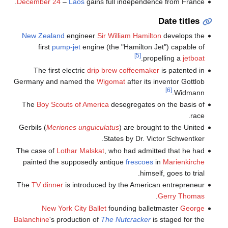
December 24
–
Laos
gains full independence from France.
Date titles
New Zealand
engineer
Sir William Hamilton
develops the
first
pump-jet
engine (the "Hamilton Jet") capable of
[5]
.
propelling a
jetboat
The first electric
drip brew
coffeemaker
is patented in
Germany and named the
Wigomat
after its inventor Gottlob
[6]
Widmann.
The
Boy Scouts of America
desegregates on the basis of
race.
Gerbils (
Meriones unguiculatus
) are brought to the United
States by Dr. Victor Schwentker.
The case of
Lothar Malskat
, who had admitted that he had
painted the supposedly antique
frescoes
in
Marienkirche
himself, goes to trial.
The
TV dinner
is introduced by the American entrepreneur
.
Gerry Thomas
New York City Ballet
founding balletmaster
George
Balanchine
's production of
The Nutcracker
is staged for the