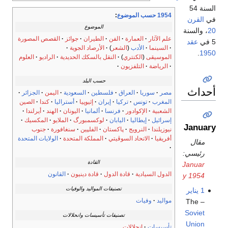
السنة 54
1954 حسب الموضوع
:
في
القرن
الموضوع
20
، والسنة
علم الآثار
العمارة
الفن
الطيران
جوائز
القصص المصورة
5 في
عقد
السينما
الأدب
(
الشعر
)
الأرصاد الجوية
.
1950
الموسيقى
(
الكنتري
)
النقل بالسكك الحديدية
الراديو
العلوم
الرياضة
التلفزيون
حسب البلد
أحداث
مصر
سوريا
العراق
فلسطين
السعودية
اليمن
الجزائر
المغرب
تونس
تركيا
إيران
إثيوپيا
أستراليا
كندا
الصين
الشعبية
الإكوادور
فرنسا
ألمانيا
اليونان
الهند
أيرلندا
إسرائيل
إيطاليا
اليابان
لوكسمبورگ
الملايو
المكسيك
January
نيوزيلندا
النرويج
پاكستان
الفلپين
سنغافورة
جنوب
أفريقيا
الاتحاد السوڤيتي
المملكة المتحدة
الولايات المتحدة
مقال
رئيسي:
القادة
Januar
الدول السيادية
قادة الدول
قادة دينيون
القانون
y 1954
تصنيفات المواليد والوفيات
1 يناير
مواليد
وفيات
– The
Soviet
تصنيفات تأسيسات وانحلالات
Union
تأسيسات
انحلالات