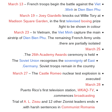
March 13
– French troops begin the battle against the
Viet
.
Minh
in
Dien Bien Phu
March 19
–
Joey Giardello
knocks out Willie Tory at
Madison Square Garden
, in the first
televised
boxing
prize
fight to be shown in colour.
March 23
– In Vietnam, the
Viet Minh
capture the main
airstrip of
Dien Bien Phu
. The remaining French Army units
there are partially isolated.
March 25
The
26th Academy Awards
ceremony is held.
The
Soviet Union
recognises the
sovereignty
of
East
Germany
. Soviet troops remain in the country.
March 27
– The
Castle Romeo
nuclear test explosion is
executed.
March 28
Puerto Rico's first television station,
WKAQ-TV
,
.
commences
broadcasting
Trial of
A. L. Zissu
and 12 other Zionist leaders ends
.
with harsh sentences in
Communist Romania