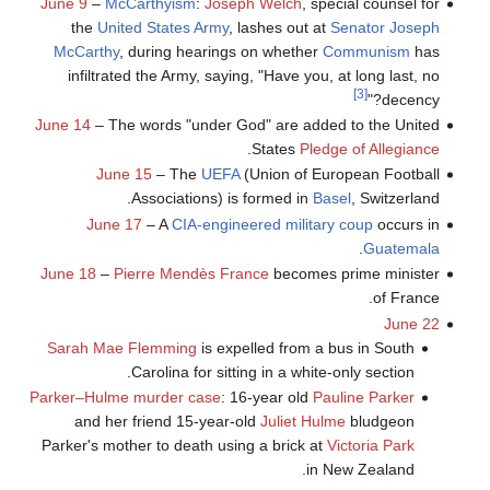
June 9
–
McCarthyism
:
Joseph Welch
, special counsel for
the
United States Army
, lashes out at
Senator
Joseph
McCarthy
, during hearings on whether
Communism
has
infiltrated the Army, saying, "Have you, at long last, no
[3]
decency?"
June 14
– The words "under God" are added to the United
.
States
Pledge of Allegiance
June 15
– The
UEFA
(Union of European Football
Associations) is formed in
Basel
, Switzerland.
June 17
– A
CIA-engineered military coup
occurs in
.
Guatemala
June 18
–
Pierre Mendès France
becomes prime minister
of France.
June 22
Sarah Mae Flemming
is expelled from a bus in South
Carolina for sitting in a white-only section.
Parker–Hulme murder case
: 16-year old
Pauline Parker
and her friend 15-year-old
Juliet Hulme
bludgeon
Parker's mother to death using a brick at
Victoria Park
in New Zealand.