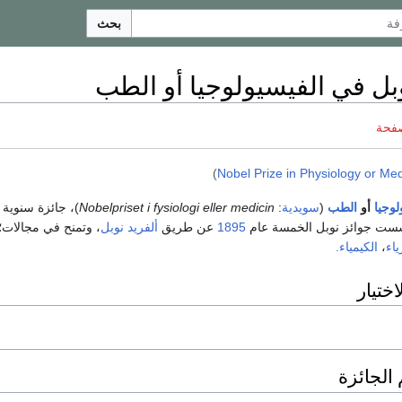
بحث
بل في الفيسيولوجيا أو الطب
صفحة
)
Nobel Prize in Physiology or Med
لوجيا
أو
الطب
(
سويدية
:
Nobelpriset i fysiologi eller medicin
)، جائزة سنوية 
سست جوائز نوبل الخمسة عام
1895
عن طريق
ألفريد نوبل
، وتمنح في مجالات؛
ياء
،
الكيمياء.
ختيار
الجائزة