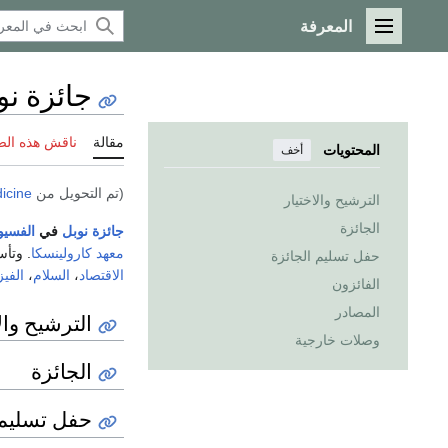
المعرفة
القائمة الرئيسية
جائزة نو
مقالة
ناقش هذه ال
المحتويات
أخف
(تم التحويل من
icine
الترشيح والاختيار
الجائزة
جائزة نوبل
في
الفسيو
معهد كارولينسكا
. وتأ
حفل تسليم الجائزة
الاقتصاد
،
السلام
،
الفيز
الفائزون
المصادر
الترشيح والا
وصلات خارجية
الجائزة
حفل تسليم 