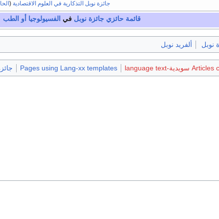
جائزة نوبل التذكارية في العلوم الاقتصادية
(
الحا
قائمة حائزي
جائزة نوبل
في
الفسيولوجيا أو الطب
 نوبل
ألفريد نوبل
ويدية-language text
Pages using Lang-xx templates
جائزة