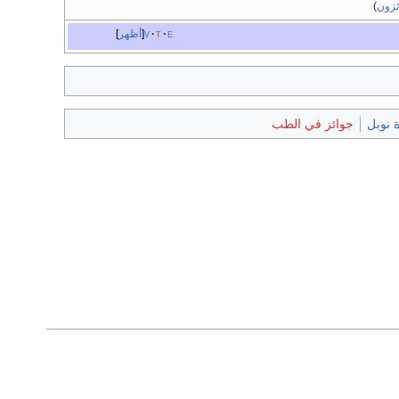
ئزون
)
e
t
v
أظهر
 نوبل
جوائز في الطب