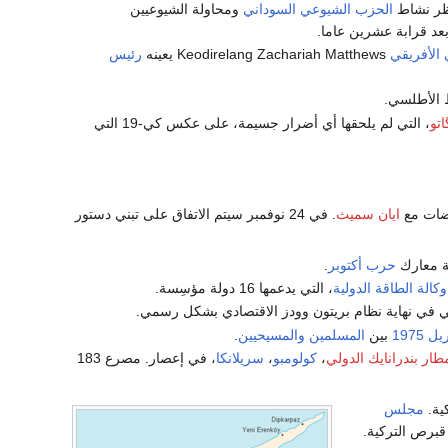
 حظر نشاط
الحزب الشيوعي السوداني
ومحاولة الشيوعيين
 بعد قرابة عشرين عاما.
 الأفريقي
Keodirelang Zachariah Matthews يعينه
رئيس
ط الأطلسي.
تو
، التي لم يلحقها أي أضرار جسيمة، على عكس كي-19 التي
ضات مع
ايان سميث
. في 24 نوفمبر سيتم الاتفاق على تبني دستور
ة معارك
حرب أكتوبر
.
وكالة الطاقة الدولية
، التي يدعمها 16 دولة مؤسِسة.
ي في نهاية نظام بريتون وودز الاقتصادي بشكل رسمي.
1975
بين
المسلمين
والمسيحيين
.
طار بندرانايك الدولي
،
كولومبو
،
سريلانكا
، في إعصار. مصرع 183
ية.
مجلس
برص التركية.