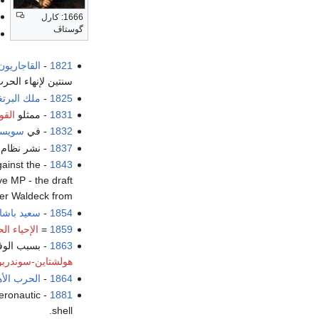
1666: كارل
گوستاڤ
1821
-
القاجاريون
سنتين لإنهاء الحر
1825
-
ملك البرتغ
1831
- ممثلو
الق
1832
- في
سويسر
1837
- نشر نظام 
gainst the
1843
ve MP - the draft
ter Waldeck from.
1854
-
سعيد باشا
1859
=
الإحياء ال
1863
- بسبب الوفا
هولشتاين-سوندرب
1864
-
الحرب الأه
eronautic
1881
shell.