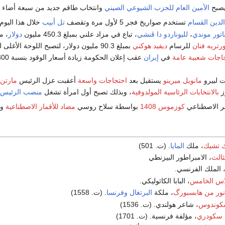
صبح
الأمين العام
للحزب الشيوعي الصيني
وانتخاب طاقم جديد من سبعة أضاء
ل
لدين القسام
تستخدم صواريخ فجر 5 لأول مرة وتقصف
تل أبيب
خلال هذا اليوم بصا
اتور موندي
،
لليوناردو دا ڤنشي
، تباع في مزاد علني بمبلغ 450.3 مليون
دولار
، م
ورتريه فنان
للرسام
ديفيد هوكني
بمبلغ 90.3 مليون دولار، لتصبح اللوحة الأغلى لرسام لا يزال على قيد الحياة.
اجات شعبية عامة
في
إيران
عقب إعلان الحكومة زيادة أسعار الوقود بنسبة 300%.
 لبيرو
مانويل ميرينو
يستقيل بعد
احتجاجات واسعة
أعقبت عزل الرئيس
مارتن 
ز
بالانتخابات الرئاسية المولدوفية
، وبذلك تصبح أول امرأة تشغل
منصب الرئيس
ف
مر الاصطناعي
كوزموس 1408
بواسطة سلاح روسي
مضاد للأقمار الاصطناعية
وت
ك تشيك
، ملك
المايا
. (ت. 501)
ثالث
، الامبراطور البيزنطي
 الملك الفرنسي.
ولاس الخامس
، البابا الكاثوليكي.
انور من هابسبورگ
، ملكة
البرتغال
وفرنسا
. (ت. 1558)
كوندوس
، شاعر هولندي. (ت. 1536)
 سكودري
، مؤلفة فرنسية. (ت. 1701)