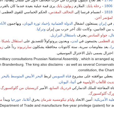
1796
- بعد نجاح ناپليون بوناپرت في حرب التحالف الأول في شمال إيطاليا، اع
1806
-
رحلة پايك
: الملازم
زبولون پايك
يرى قمة جبلية بعيدة عندما كان بالق
1818
- انضمام فرنسا إلى
التحالف المقدس
، الحكم الخماسي للقوى العظمى ال
لمؤتمر آخن
.
في
إيران
يستغلون انشغال
الدولة العثمانية
بإخماد ثورة اليونان
، ويهاجمون
الأن
ب بين الجانبين، وكانت تلك آخر حرب بين إيران
وتركيا
.
ال
،
جواو السادس
يعترف
باستقلال البرازيل
.
وى العظمى
يجتمعون في
لندن
، ويعدون پروتوكولاً للتصديق على
استقلال بلجيكا
ع
ا
، بعد مفاوضات سرية، ستة كانتونات محافظة يشكلون
سارنربوند
رداً على
زيب
اختزال يسمى دليل الاختزال الموسيقي.
 military consultations Prussian National Assembly , which is arranged a
rlin Brandenburg. The king also disclaims - as well as several Conservati
constitution, the Char
يعطي موافقته على مشروع
قناة السويس
لربط
البحر الأبيض المتوسط
بالبحر 
حديث
للألعاب الأولمپية
في
أثينا
،
اليونان
.
ة المفاجئة للملك الدنماركي
فردريك السابع
، الأمير
كريستيان من گلوكسبورگ
ي
ورگ-گلوكسبورگ
.
لية الأمريكية
: أمين الاتحاد
وليام تيكومسيه شرمان
يحرق
أتلانتا
،
جورجيا
ويبدأ
مس
 Department of Trade and manufacture five-year privilege (patent) for a