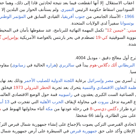
اعقاب الاستقلال. إلا أنها انقطعت فيما بعد نتيجة لحادثين قادا إلى ذلك، وهما
السودانيين اسقاط حكومة الرئيس
النميري
. ولم يستأنف الحوار بين البلدين إلا
1966
- الأستاذ الجامعي من
جنوب أفريقيا
، القيادي السابق في
المؤتمر الوطني
بوتسوانا
سفيراً لدى الولايات المتحدة.
يني
: "
جيمين 12
" تكمل المهمة النهائية للبرنامج، عند سقوطها بأمان في المحي
نووية السوڤيتية
كي-19
تصطدم في بحر بارنتس بالغواصة الأمريكية
يوإس‌إس گا
شدة.
 أول معالج دقيق - موديل 4004.
البريطاني
ألك دگلاس-هوم
يبدأ في
سالزبري
(
هراره
الحالية في
زمبابوى
) مفاو
يا.
دل أسرى بين
مصر
وإسرائيل
برعاية
اللجنة الدولية للصليب الأحمر
وذلك بعد نهاي
مة التعاون الاقتصادي والتنمية
يتحرك بعد تجربة
الحظر البترولي 1973
فيخلق
ل الصناعية الست الكبرى يعقدون في
رامبوييه
قمة حول الوضع الاقتصادي العالم
ع العربية تدخل
بيروت
في محاولة لإيقاف
الحرب الأهلية
التي تفجرت في
13 أبريل
رة طراز
دگلس دي‌سي-8
في رحلة عودتها من
مكة
أثناء محاولتها الهبوط في
م
تن الطائرة، وأنقذ 66 شخصًا.
الاتحادي القبرصي التركي يصوت بالإجماع على إنشاء جمهورية شمال قبرص الترك
الإعلان وأكد على حق
جمهورية قبرص
في السيطرة على أرض جمهورية شمال ق