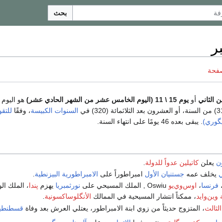
بحث
صفحة
أو
يوم 15 \ 11 (اليوم الخامس عشر من الشهر الحادي عشر)
هو اليوم 
السنوات الكبيسة
، وفقًا
للتقو
يگوري)
. يبقى بعده 46 يومًا على انتهاء السنة.
ن
يعلن
كاتيلين
عدواً للدولة
.
ي
يخلف عمه
جستنيان الأول
امبراطوراً على
الامبراطورية البيزنطية
.
فرنسا
،
اوس‌وي‌يو
Oswiu , الملك المسيحي على
نورثمبريا
يهزم
پندا
، الملك ال
وين‌وايد
، ممكناً انتشار المسيحية في الممالك
الأنگلوساكسونية
.
لثالث
، المتزوج حديثاً من زوي ابنة الامبراطور، يعتلي العرش بعد وفاة
قسطنطين