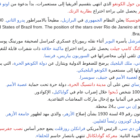
ين حول الكونغو
الذي انتهى بتقسيم أفريقيا إلى مستعمرات، بدأ بدعوة من
اوتو 
يحصل على براءة اختراع
بطارية الزنك
.
فونسيكا
يعلن النظام
الجمهوري
في
البرازيل
، مطيحاً بالامبراطور
پدرو الثاني
30
 States of Brazil from. The position of the stars over Rio de Janeiro at th
Braz
شرشل
يأسره
البوير
أثناء نقله ريبورتاج عسكري كمراسل لصحيفة مورنينگ پوست
نگ كامپ جيلت
يحصل على براءة اختراع
ماكينة حلاقة
ذات شفرات قابلة للتغيي
ي
تلقي أولى محاضراتها في
السوربون
بباريس
،
فرنسا
.
ثاني، ملك البلجيك
يرضخ للضغوط الدولية ويتنازل عن
دولة الكونغو الحرة
، التي ي
حولها إلى مستعمرة
الكونغو البلجيكي
.
ع
لعصبة الأمم
في
جنيڤ
،
سويسرا
.
رساي
تنص على أن
مدينة دانتسيگ الحرة
، دولة حرة تحت حماية
عصبة الأمم
.
ذُبحوا
خلال إضراب عام في
گواياكيل
، الإكوادور.
ضخم في ألمانيا مع إدخال ماركات المعاشات التقاعدية.
و
إن بي سي
بـ24 محطة.
ة 1930 بشأن إصلاح
الأزهر
، والذي مهد لظهور
جامعة الأزهر
.
ويل كويزون
رئيساً للفلپين
.
ن دي سي
، الرئيس الأمريكي
فرانكلن روزڤلت
يضع حجر أساس
نصب جفرسو
مية الثانية:
معركة گوادلكانال
تنتهي بانتصار حاسم
للحلفاء
.