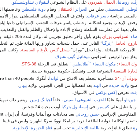
ڤ
،
رومانيا
،
العمال يتمردون
على النظام الشيوعي
لنيقولاي تشاوشيسكو
.
وطني الفلسطيني
يعلن من
الجزائر
الاستقلال
وقيام
دولة فلسطين
وعاصمتها ا
المنفى برئاسة
ياسر عرفات
. واعترف المجلس الوطني الفلسطيني بقرار الأمم
ض الإرهاب بجميع اشكاله. وخاطب ياسر عرفات الشعب الإسرائيلي داعيا إياه 
ان بعيدا عن غطرسة السلطة وسلاح الإبادة والإحتلال والظلم والقتل والتعذيب.
اء
السوڤيتي
بوران
يقوم بأول وآخر تحليق تجري
اروخ الحامل
"
إنرگيا
" القادر على حمل شحنات يتجاوز وزنها المائة طن. تم التح
الأمريكية المماثلة . ولذا دخل "بوران"
سجل گنس للأرقام القياسية
. وكانت المر
إيعاز من الرئيس السوڤيتي
ميخائيل گورباتشوڤ
.
وك الفضاء
:
مكوك الفضاء "أطلانطس "
ينطلق في الرحلة
STS-38
.
غاريا الشعبية
الشيوعية تنحل وتشكيل حكومة جمهوية جديدة.
نوڤ آن-24
مستأجرة تتحطم بعد الاقلاع من
لواندا
، أنگولا، killing more than 40 people.
بح
ولاية جديدة
في
الهند
بعد انفصالها من الجزء الجنوبي لولاية
بيهار
.
فت
تعرض
إكس بوكس
في الأسواق.
جين‌تاو
أمينًا عامًا
للحزب الشيوعي الصيني
، خلفاً
لجيانگ زمين
. ويعتبر ذلك تمهيدً
 بالقنابل على
كنيسين
في
إسطنبول
بتركيا
أودت بحياة 24 شخص.
المفاوضين الإيرانيين
حسن روحاني
بعد
رة
تطلق قناة إخبارية
باللغة الإنجليزية
تحت اسم
قناة الجزيرة الإنجليزية
.