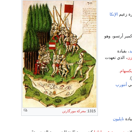
رة زعيم
الإنكا
كمير أرتسو، وهو
د
، بقيادة
زن
، الذي تعهدت
كسهام
.
).
في
أنتورپ
1315:
معركة مورگارتن
يادة
ناپليون