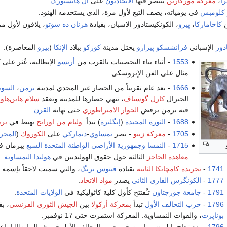
ا
،
معركة مورگارتن
ينتصر فيها
الاتحاديون
على
آل هابسبورگ
.
 كلومبس
في يومياته، يصف التبغ لأول مرة، الذي يستخدمه الهنود.
ن
كاخاماركا
،
پيرو
، الكونكيستادور الاسبان، بقيادة
هرنان ده سوتو
، يلاقون لأول م
دور
الإسباني
فرانشسكو پيزارو
يحتل مدينة
كوزكو
ببلاد
الإنكا
(
بيرو
المعاصرة).
1553
- أثناء بناء التحصينات بالقرب من
أرتسو
الإيطالية، عُثر على 
مثال على الفن الإتروسكي.
1666
- بعد عام تقريباً من الحصار غير المجدي لمدينة
برمن
،
السوي
الجنرال
كارل گوستاڤ
، تنهي حصارها للمدينة وتعقد
سلام هابن‌هاو
فيه برمن برفض
الجوار الامبراطوري
حتى نهاية
القرن
.
1688
-
الثورة المجيدة
(
إنگلترة
) تبدأ:
وليام من اورانج
يهبط في
بري
1705
-
معركة زيبو
- نصر
نمساوي
-
دنماركي
على
الكوروك
(
المجر
1715
-
النمسا
وجمهورية الأراضي الواطئة المتحدة السبع
يبرمان 
معاهدة الحاجز
الثالثة حول حقوق الهولنديين في
هولندا النمساوية
.
1741
-
تجريدة كامچاتكا الثانية
بقيادة
ڤيتوس برنگ
، والتي سميت لاحقاً بإسمه.
1777
-
الكونگرس القاري الثاني
يصدر
مواد الاتحاد
.
1791
-
جامعة جورجتاون
تـُفتتح كأول كلية كاثوليكية في
الولايات المتحدة
.
1796
-
حرب التحالف الأول
تبدأ
بمعركة أركولا
بين
الجيش الثوري الفرنسي
، بق
بوناپرت
، والقوات النمساوية. المعركة استمرت حتى 17 نوفمبر.