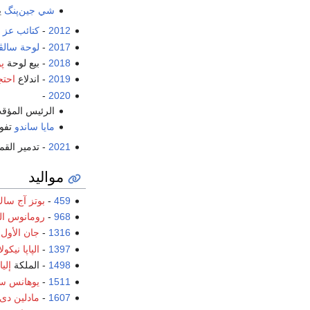
شي جين‌پنگ
ي
2012
-
كتائب عز ا
2017
-
لوحة سالڤ
2018
- بيع لوحة
پ
2019
- اندلاع
احتج
-
2020
الرئيس المؤقت
مايا ساندو
تفو
2021
- تدمير الق
مواليد
459
-
بوتز آج سا
968
-
رومانوس ال
1316
-
جان الأول
،
1397
-
الپاپا نيك
1498
- الملكة
إلي
1511
-
يوهانس س
1607
-
مادلين دى