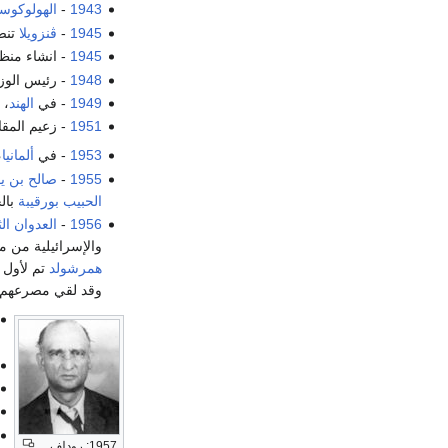
1943
-
الهولوكو
1945
-
ڤنزويلا
تنض
1945
- انشاء من
1948
- رئيس الوز
1949
- في
الهند
، 
1951
- زعيم المقا
1953
- في
ألمانيا
،
1955
-
صالح بن 
الحبيب بورقيبة
بال
1956
-
العدوان ال
والإسرائيلية من م
همرشولد
تم لأول 
وقد لقي مصرعهم 
1957: رودلف