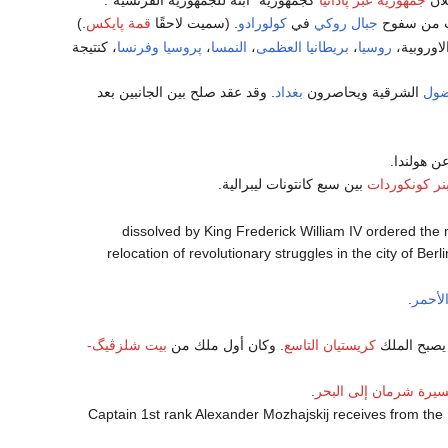
لان
جمهورية عبر پادانيا
كجمهورية "ابنة للجمهورية الفرنسية".
رب من سفوح
جبال روكي
في
كولورادو
. (سميت لاحقًا
قمة پايكس
.)
اوروبية،
روسيا
،
بريطانيا العظمى
،
النمسا
،
پروسيا
وفرنسا
، كنتيجة
اضول
الشرقية ويحاصرون
بغداد
. وقد عقد صلح بين الجانبين بعد
ن هولندا.
نر كونكوردات
بين سبع كانتونات ليبرالية.
- dissolved by King Frederick William IV ordered the
relocation of revolutionary struggles in the city of Be
الأحمر
.
صبح الملك
كريستيان التاسع
. وكان أول ملك من
بيت شلزڤيگ-
يرة شرمان إلى البحر
.
- Captain 1st rank Alexander Mozhajskij receives from the