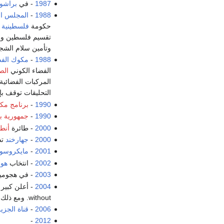
1987
- في
براشو
1988
-
المجلس ال
حكومة
فلسطينية
ب
تقسيم فلسطين ورف
وتأمين سلام الشجع
1988
-
مكوك الفض
الفضاء الكوني
الص
المركبات الفضائية 
التحليقات توقف ب
1990
-
برنامج مك
1990
-
جمهورية بل
2000
- طائرة
أنطو
2000
-
جهارخند
تص
2001
-
مايكروسو
2002
- انتخاب
هو 
2003
- في هجومين
2004
- أعلن كبير 
without. ومع ذلك، تضم الوكالة الدولية للطاقة الذرية برنامجًا نوويًا سريًا لطهران وليس في ڤيينا.
2006
-
قناة الجزي
-
2012