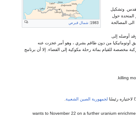
لقدس. وتشكيل
 المتحدة حول
الى المصالحة
1983:
شمال قبرص
بي له، وكان لمدة 205 دقيقة. وقد أوصله إلى
ليق أوتوماتيكيا من دون طاقم بشري ، وهو أمر عجزت عنه
كبة مخصصة للقيام بمائة رحلة مكوكية إلى الفضاء. إلا أن برنامج
ا لاختياره رئيسًا
لجمهورية الصين الشعبية
.
 محادثات مع ألمانيا وفرنسا، أن إيران wants to November 22 on a further uranium enrichment