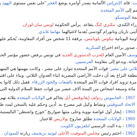
ست
: قائد
الإس‌إس
الألمانية يصدر أوامره بوضع
الغجر
"على نفس مستوى
اليهود
و
م إلى
الأمم المتحدة
.
ظمة
اليونسكو
.
راء الكندي،
مكنزي كنگ
يتقاعد. يرأس الحكومة
لويس سان-لوران
.
أپتى ناريان وناتورام گودسى يُعدما لاغتيالهما
مهاتما غاندي
.
ومة اليونانية
نيكوس بلويانيس
، برفقة 11 شخص من أفراد المقاومة، يُحكم عليهم بالإعدام من قبل
 صدور براءة اختراع
السكرية
.
يوسف
الأمين العام
للحزب الدستوري الجديد
في تونس يرفض حضور مؤتمر الح
خيانة، ويدعو إلى مقاومة
الفرنسيين
.
ثلاثي على مصر
: قوات الأمم المتحدة تتوارد على مصر ، وكانت مهمتها هي التمهي
نطقة النزاع بعد أن دخلت الأراضي المصرية اثناء العدوان الثلاثي. وبناء على اق
مرة تزويد افراد قوات الأمم المتحدة
بالقبعات والخوذ الزرقاء
. فقبل ذلك كانوا ي
مائة وسبعة اشخاص من الستة آلاف عنصر من قوات حفظ السلام الدولية التي
1957
-
الجاسوس
ردولف إيڤانوڤتش أبل
يحاكم في
الولايات المتحدة
بثلاثة تهم
الاتحاد السوڤيتي
ونشاط وكيل غير مصرح به. أدين وحكم عليه بالسجن لمدد طو
1960
- إبحار أول غواصة نووية وعلى متنها صواريخ "جورج واشنطن" الباليستية ا
1960
-
الولايات المتحدة
تطلق صاروخ
پولاريس
للاختبار.
1961
- بدء البث الرسمي
لتلفزيون الكويت
.
1962
- اختتم رئيس
مجلس السوفيت الأعلى
ليونيد بريجنيف
زيارته
للسودان
. و