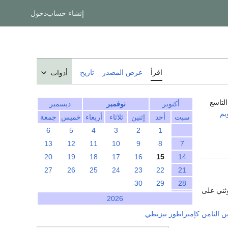
إنشاء حساب
دخول
اقرأ
عرض المصدر
تاريخ
أدوات
التاسع
أكتوبر
نوفمبر
ديسمبر
يم
سبت
أحد
إثنين
ثلاثاء
أربعاء
خميس
جمعة
6
5
4
3
2
1
13
12
11
10
9
8
7
20
19
18
17
16
15
14
27
26
25
24
23
22
21
30
29
28
وثني على
2026
 الثامن
كإمبراطور بيزنطي
.