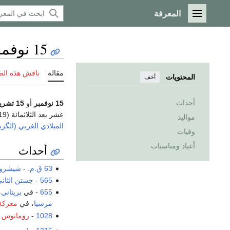
المعرفة
القائمة الرئيسية
15 نوفمبر
مقالة
ناقش هذه ال
المحتويات
أخف
أحداث
15 نوفمبر
أو
15 تشرين الثاني
عشر بعد الثلاثمائة (319) من السنة، أو العشرون بعد الثلاثمائة (320) في
مواليد
الميلادي الغربي (الگر
وفيات
أعياد ومناسبات
أحداث
63 ق.م.
-
شيشرو
565
-
جستن الثان
655
- في
بريتاني
،
مرسيا
، في
معركة 
1028
-
رومانوس ا