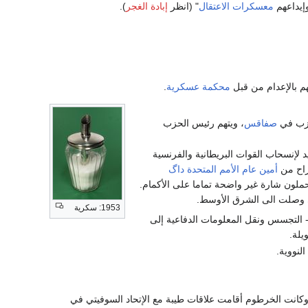
إيداعهم
معسكرات الاعتقال
" (انظر
إبادة الغجر
).
محكمة عسكرية
.
زب في
صفاقس
، ويتهم رئيس الحزب
د لإنسحاب القوات البريطانية والفرنسية
تراح من
أمين عام الأمم المتحدة
داگ
حملون شارة غير واضحة تماما على الأكمام.
 وصلت الى الشرق الأوسط.
1953: سكرية
- التجسس ونقل المعلومات الدفاعية إلى
يلة.
لنووية.
كانت الخرطوم أقامت علاقات طيبة مع الإتحاد السوفيتي في