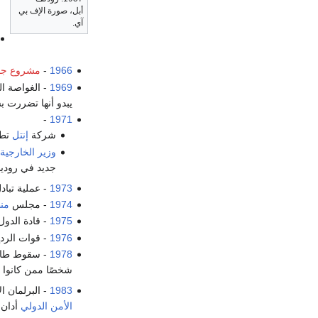
أبل، صورة الإف بي
آي.
1966
-
مشروع جم
1969
- الغواصة ال
يبدو أنها تضررت ب
-
1971
شركة
إنتل
تطرح
وزير الخارجية 
جديد في روديس
1973
- عملية تبا
1974
- مجلس
منظ
1975
- قادة الدو
1976
- قوات الرد
1978
- سقوط طائ
شخصًا ممن كانوا على م
1983
- البرلمان 
الأمن الدولي
أدان 