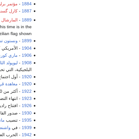
1884
-
مؤتمر برل
1887
-
كارل گسنر
1889
-
المارشال 
is time is in the
ilian flag shown.
1899
-
ونستون ت
1904
- الأمريكي
ك
1906
-
ماري كور
1908
-
ليوپولد ال
البلجيكية، التي ت
1920
- أول اجتما
1920
-
معاهدة ڤ
1922
- أكثر من 1000 شخص
1923
- انتهاء الت
1926
- افتتاح رادي
1930
- صدور القانون رقم 49 لسن
1935
- تنصيب
مان
1939
- في
واشنط
1942
- الحرب العال