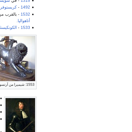
1315
- في
سويسر
1492
-
كريستوفر
1532
- بالقرب م
أتاهوالپا
.
1533
-
الكونكيستا
1553: شيميرا من آرتسو