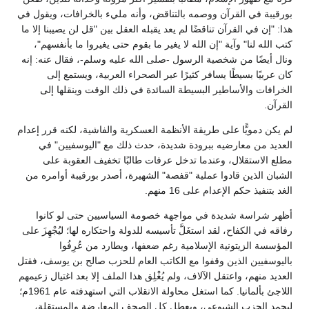
بورقيبة في القرآن ووصمه بالتناقض، وأنه مليء بالخرافات، ويقول في
هذا: "إن في القرآن تناقضًا لم يعد يقبله العقل بين "قل لن يصيبنا إلا ما
كتب الله لنا" وآية "إن الله لا يغير ما بقوم حتى يغيروا ما بأنفسهم"،
ونال أيضًا من شخصية الرسول -صلى الله عليه وسلم-، فقال عنه: إنه
كان عربيًا بسيطًا يسافر كثيرًا عبر الصحراء العربية، ويستمع إلى
الخرافات والأساطير البسيطة السائدة في ذلك الوقت وينقلها إلى
القرآن.
لم يكن دمويًّا على طريقة الأنظمة العسكرية والفاشية، لكنه قرر إعدام
العديد من معارضيه ببرودة شديدة، حدث ذلك مع "اليوسفيين" في
مطلع الاستقلال، وعندما تدخل عرفات طالبًا تخفيف العقوبة على
الشبان الذين قادوا عملية "قفصة" الشهيرة، أصدر بورقيبة أوامره من
الغد بتنفيذ حكم الإعدام على 16 منهم.
أظهر شراسة شديدة في مواجهة خصومة السياسيين حتى لو كانوا
رفاقه في الكفاح، لقد استغَلَّ تأسيسه للدولة واحتكاره لها؛ ليُجْهِزَ على
المؤسسة الزيتونية الإسلامية رغم ضعفها، ويطارد من عُرِفُوا
باليوسفيين الذين وقفوا مع الكاتب العام للحزب صالح بن يوسف، فقتل
العديد منهم، واعتقل الآلاف، ولم يُغْلِق هذا الملف إلا بعد اغتيال زعيمهم
اللاجئ بألمانيا. كما استغل محاولة الانقلاب التي استهدفته عام 1961م؛
ليجمد الحزب الشيوعي، ويعطل كل الصحف المعارضة والمستقلة،