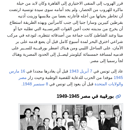
قرر الهروب إلى المنفى الاختياري إلى القاهرة وكان لابد من حيلة
ماكرة للهروب من الحصار، ولم يجد أمامه سوى سيدة تونسية ارتضت
أن تخاطر بحياتها من أجله فأعارته بعضا من ملابسها وزينت أذنيه
بقرطين كبيرين وسارا جنبا إلى جنب كامرأتين وبهذه الطريقة استطاع
أن يخرج من مدينته تحت أعين القوات الفرنســية التي تطلبه حيا أو
ميتا وعند الشاطئ كانت جماعة من أصدقائه تنتظره، لتودعه في مركب
شراعي اخترق البحر لمدة أسبوع كامل قبل أن يضع قدمه على بر
الأمان، على الساحل الليبي ومن هـناك اضطر بورقيــبة للســير على
قدميه لمسافة خمسمائة كيلومتر ليصــل إلى الحدود المصرية وهناك
لجأ رسميا إلى مصر.
عاد إلى تونس في
7 أبريل
1943
قبل أن يغادرها مجددا في
16 مارس
1945
موفدا من الحزب للدعاية للقضية الوطنية وحيث زار
مصر
والولايات المتحدة
قبل أن يعود إلى تونس في
8 سبتمبر
1948
.
بورقيبة في مصر 1945-1949