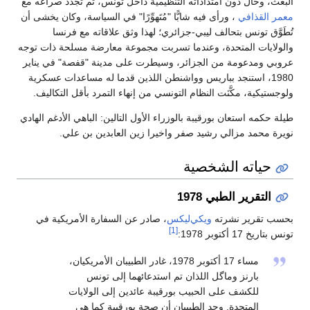
البعث، وحال دون امتداداته التنظيمية داخل تونس، ثم تجدد صراعه مع
معمر القذافي
، ورأى فيه شابًّا "مُتَهوِّرًا" في السياسة، وكان يخشى أن
تُطَوَّق تونس بتحالف ليبي-جزائري؛ لهذا وثق علاقاته مع فرنسا
والولايات المتحدة، وعندما تسربت مجموعة معارضة مسلحة ذات توجه
عروبي ومدعومة من الجزائر، وسيطرت على مدينة "قفصة" في يناير
1980، استنجد بباريس وواشنطن اللذين قدما له مساعدات عسكرية
ولوجستيكية، مكَّنَت النظام التونسي من إنهاء التمرد بأقل التكاليف.
طيلة حكمه استعان بورقيبة بالوزراء الأول التالين: الباهي الأدغم الهادي
نويرة محمد مزالي رشيد صفر واخيرا زين العابدين بن علي.
حياته الشخصية
التقرير الطبي 1978
بحسب تقرير نشرته
ويكي‌ليكس
، صادر عن السفارة الأمريكية في
[1]
تونس بتاريخ 17 أكتوبر 1978:
مساء 17 أكتوبر 1978، غادر الطبيبان الأمريكيان،
بارنز وماگل اللذان تم استدعائهما إلى تونس
للكشف على الحبيب بورقيبة عائدين إلى الولايات
المتحدة. وجد الطبيبان أن صحة بورقيبة كما هي