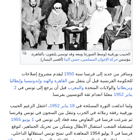
الحبيب بورقيبة (وسط الصورة) ومعه وفد تونسي يلتقون، بالقاهرة،
مؤسس
حركة الإخوان المسلمين
،
حسن البنا
(أقصى اليسار).
وسافر من جديد إلى فرنسا سنة
1950
ليقدم مشروع إصلاحات
للحكومة الفرنسية قيل أن يتنقل بين
القاهرة
والهند
وإندونيسيا
وإيطاليا
وبريطانيا
والولايات المتحدة
والمغرب
قبل أن يرجع إلى تونس في
2
يناير
1952
معلنا انعدام ثقة التونسيين بفرنسا.
ولما اندلعت الثورة المسلحة في
18 يناير
1952
، اعتقل الزعيم الحبيب
بورقيبة رفقة زملائه في الحزب وتنقل بين السجون في تونس وفرنسا
ثم شرعت فرنسا في التفاوض معه فعاد إلى تونس في
1 يونيو
1955
ليستقبله الشعب استقبال الأبطال ويتمكن من تحريك الجماهير، لتوقع
فرنسا في 3 يوليو 1954 المعاهدة التي تمنح تونس استقلالها الداخلي،
وتقضي بإعلان الدولة التونسية.و هي الإتفاقية التي عارضها الزعيم
صالح