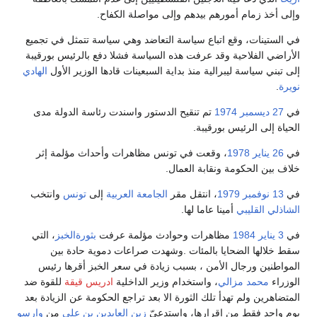
وإلى أخذ زمام أمورهم بيدهم وإلى مواصلة الكفاح.
في الستينات، وقع اتباع سياسة التعاضد وهي سياسة تتمثل في تجميع
الأراضي الفلاحية وقد عرفت هذه السياسة فشلا دفع بالرئيس بورقيبة
إلى تبني سياسة ليبرالية منذ بداية السبعينات قادها الوزير الأول
الهادي
نويرة
.
في
27 ديسمبر
1974
تم تنقيح الدستور واسندت رئاسة الدولة مدى
الحياة إلى الرئيس بورقيبة.
في
26 يناير
1978
، وقعت في تونس مظاهرات وأحداث مؤلمة إثر
خلاف بين الحكومة ونقابة العمال.
في
13 نوفمبر
1979
، انتقل مقر
الجامعة العربية
إلى
تونس
وانتخب
الشاذلي القليبي
أمينا عاما لها.
في
3 يناير
1984
مظاهرات وحوادث مؤلمة عرفت
بثورةالخبز
، التي
سقط خلالها الضحايا بالمئات .وشهدت صراعات دموية حادة بين
المواطنين ورجال الأمن ، بسبب زيادة في سعر الخبز أقرها رئيس
الوزراء
محمد مزالي
، واستخدام وزير الداخلية
ادريس قيقة
للقوة ضد
المتضاهرين ولم تهدأ تلك الثورة الا بعد تراجع الحكومة عن الزيادة بعد
يوم واحد فقط من إقرارها، واستدعيّ
زين العابدين بن علي
من
وارسو