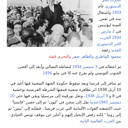
الدستوري
عام
1933
واستقال
منه في نفس
السنة ليؤسس
في
2 مارس
1934
الحزب
الحر الدستوري
الجديد
رفقة
محمود الماطري
والطاهر صفر
والبحري قيقة
.
تم اعتقاله في
3 سبتمبر
1934
لنشاطه النضالي وأبعد إلى أقصى
الجنوب التونسي ولم يفرج عنه إلا في مايو
1936
.
ثم سافر إلى فرنسا وبعد سقوط حكومة الجبهة الشعبية فيها أعيد في
10 أريل 1938 اثر تظاهرة شعبية قمعتها الشرطة الفرنسية بوحشية
في 8 و
9 أبريل
1938
، ونقل بورقيبة إلى مرسيليا وبقي فيها حتى
10
ديسمبر
1942عندما
نقل إلى سجن في "ليون" ثم إلى حصن "فانسيا"
حيث اكتشفته القوات الألمانية التي غزت فرنسا ، فنقلته إلى "نيس" ثم
إلى روما " لكنه رفض الإنحياز إليهم و أعلن عن موقف تونس الحيادي
من
الحرب العالمية الثانية
.