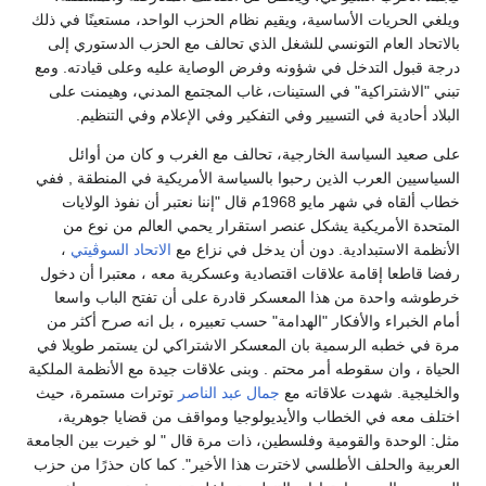
ويلغي الحريات الأساسية، ويقيم نظام الحزب الواحد، مستعينًا في ذلك
بالاتحاد العام التونسي للشغل الذي تحالف مع الحزب الدستوري إلى
درجة قبول التدخل في شؤونه وفرض الوصاية عليه وعلى قيادته. ومع
تبني "الاشتراكية" في الستينات، غاب المجتمع المدني، وهيمنت على
البلاد أحادية في التسيير وفي التفكير وفي الإعلام وفي التنظيم.
على صعيد السياسة الخارجية، تحالف مع الغرب و كان من أوائل
السياسيين العرب الذين رحبوا بالسياسة الأمريكية في المنطقة , ففي
خطاب ألقاه في شهر مايو 1968م قال "إننا نعتبر أن نفوذ الولايات
المتحدة الأمريكية يشكل عنصر استقرار يحمي العالم من نوع من
الأنظمة الاستبدادية. دون أن يدخل في نزاع مع
الاتحاد السوڤيتي
،
رفضا قاطعا إقامة علاقات اقتصادية وعسكرية معه ، معتبرا أن دخول
خرطوشه واحدة من هذا المعسكر قادرة على أن تفتح الباب واسعا
أمام الخبراء والأفكار "الهدامة" حسب تعبيره ، بل انه صرح أكثر من
مرة في خطبه الرسمية بان المعسكر الاشتراكي لن يستمر طويلا في
الحياة ، وان سقوطه أمر محتم . وبنى علاقات جيدة مع الأنظمة الملكية
والخليجية. شهدت علاقاته مع
جمال عبد الناصر
توترات مستمرة، حيث
اختلف معه في الخطاب والأيديولوجيا ومواقف من قضايا جوهرية،
مثل: الوحدة والقومية وفلسطين، ذات مرة قال " لو خيرت بين الجامعة
العربية والحلف الأطلسي لاخترت هذا الأخير". كما كان حذرًا من حزب