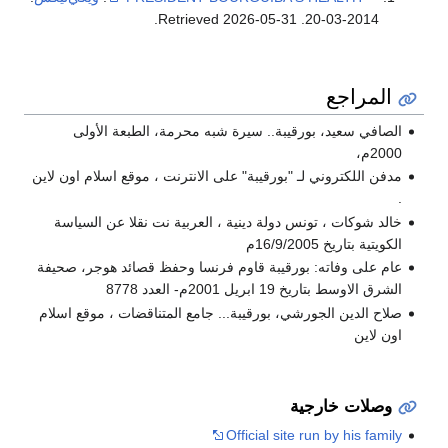
.
2026-05-31
. Retrieved
2014-03-20
المراجع
الصافي سعيد، بورقيبة.. سيرة شبه محرمة، الطبعة الأولى
2000م،
مدفن اللكتروني لـ "بورقيبة" على الانترنت ، موقع اسلام اون لاين
.
خالد شوكات ، تونس دولة دينية ، العربية نت نقلا عن السياسة
الكويتية بتاريخ 16/9/2005م
عام على وفاته: بورقيبة قاوم فرنسا وحفظ قصائد هوجر، صحيفة
الشرق الاوسط بتاريخ 19 ابريل 2001م- العدد 8778
صلاح الدين الجورشي، بورقيبة... جامع المتناقضات ، موقع اسلام
اون لاين
وصلات خارجية
Official site run by his family