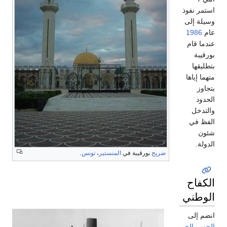
استمر نفوذ
وسيلة إلى
عام
1986
عندما قام
بورقيبة
بتطليقها
متهما إياها
بتجاوز
الحدود
والتدخل
الفظ في
شئون
الدولة.
ضريح
بورقيبة في
المنستير
،
تونس
.
الكفاح
الوطني
انضم إلى
الحزب الحر