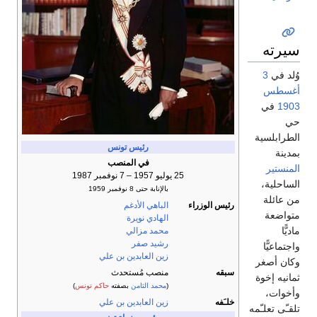
سيرته
وُلد في
3
أغسطس
1903
في
حي
الطرابلسية
رئيس تونس
بمدينة
في المنصب
المنستير
25 يوليو 1957 – 7 نوفمبر 1987
الساحلية،
بالإنابة حتى 8 نوفمبر 1959
من عائلة
رئيس الوزراء
الباهي الأدغم
متواضعة
الهادي نويرة
ماديًّا
محمد مزالي
رشيد صفر
واجتماعيًّا
زين العابدين بن علي
وكان أصغر
سبقه
منصب مُستحدث
ثمانيه إخوة
(
محمد الثامن
بصفته
حاكم تونس
)
وأخوات،
خلـَفه
زين العابدين بن علي
تلقـّى تعلـّمه