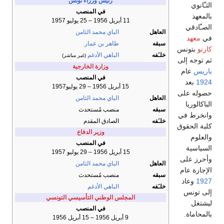
رئيس وزراء تونس
الثـّانوي
في المنصب
بالمعهد
11 أبريل 1956 – 25 يوليو 1957
الصـّادقي
العاهل
الباي
محمد الثامن
في
معهد
سبقه
طاهر بن عمار
كارنو
بتونس
خلـَفه
الباهي الأدغم
(غير مباشر)
ثم توجه إلى
وزارة الخارجية
باريس
عام
في المنصب
1924
بعد
15 أبريل 1956 – 29 يوليو1957
حصوله على
العاهل
الباي
محمد الثامن
الباكالوريا
سبقه
منصب مُستحدث
وانخرط في
خلـَفه
الصادق المقدم
كلية الحقوق
وزير الدفاع
والعلوم
في المنصب
السياسية
15 أبريل 1956 – 29 يوليو 1957
وأحرز على
العاهل
الباي
محمد الثامن
الإجازة عام
سبقه
منصب مُستحدث
1927
وعاد
خلـَفه
الباهي الأدغم
إلى تونس
المجلس الوطني التأسيسي التونسي
ليشتغل
في المنصب
بالمحاماة.
9 أبريل 1956 – 15 أبريل 1956