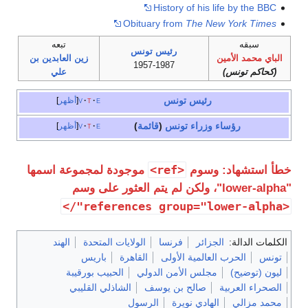
History of his life by the BBC
Obituary from
The New York Times
سبقه
تبعه
رئيس تونس
الباي محمد الأمين
زين العابدين بن
1957-1987
(كحاكم تونس)
علي
رئيس
تونس
e
t
v
أظهر
رؤساء وزراء
تونس
(
قائمة
)
e
t
v
أظهر
<ref>
خطأ استشهاد: وسوم
موجودة لمجموعة اسمها
"lower-alpha"، ولكن لم يتم العثور على وسم
<references group="lower-alpha"/>
الكلمات الدالة:
الجزائر
فرنسا
الولايات المتحدة
الهند
تونس
الحرب العالمية الأولى
القاهرة
باريس
ليون (توضيح)
مجلس الأمن الدولي
الحبيب بورقيبة
الصحراء العربية
صالح بن يوسف
الشاذلي القليبي
محمد مزالي
الهادي نويرة
الرسول