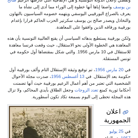
بن يوسف
واصفا إياها أنها خطوة إلى الوراء مما أدى إلى نشأة ما
يعرف بالصراع البورقيبي اليوسفي ويتهمه خصومه السياسيون بالتهاون
والتخاذل ويصدر صالح بن يوسف سكرتير الحزب الحاكم قرارا بإعدام
بورقيبة ورفاقه الذين وافقوا على المعاهدة.
ولكن بورقيبة يستطيع بدهائه السياسي أن يقنع الغالبية التونسية بأن هذه
المعاهدة هي الخطوة الأولى نحو الاستقلال، حيث وقعت فرنسا معاهدة
للاستقلال في 10 مارس 1956. والتي شكل بمقتضاها أول حكومة في
تونس المستقلة.
في
20 مارس
1956
، تم توقيع وثيقة الإستقلال التام وألف بورقيبة أول
حكومة بعد الإستقلال. في
13 أغسطس
1956
، صدرت مجلة الأحوال
الشخصية التي تعتبر من أهم أعمال الزعيم بورقيبة حيث أنها تضمنت
أحكاما ثورية كمنع
تعدد الزوجات
وجعل الطلاق بأيدي المحاكم، ولا تزال
هذه المجلة تحظى إلى اليوم بسمعة تكاد تكون أسطورية.
اعلان
الجمهورية
في
25 يوليو
1957
، تم الغاء