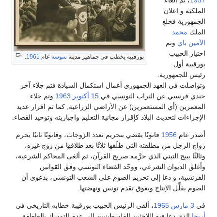
الملكية و اعلان
الجمهورية فخلع
الملك
محمد
الأمين باي
وتم
اختيار الحبيب
بورقيبة يخطب في جماهير مدينة
سوسة
عام
1961
.
بورقيبة أول
رئيس للجمهورية.
وتواصلت في العهد الجمهوري أعمال استكمال السيادة فتم جلاء آخر
جندي فرنسي عن التراب التونسي في
15 أكتوبر
1963
وتم جلاء
المعمرين (أي المستعمرين) عن الأراضي الزراعية, كما تم اقرار عديد
الإجراءات لتحديث البلاد كإقرار مجانية التعليم واجباريته وتوحيد القضاء.
أصدر عام
1956
قانونًا يقضي بتحريم تعدد الزوجات، وقانونًا ثانيًا يحرم
زواج الرجل من مطلقته التي طلّقها ثلاثًا بعد طلاقها من زوج غيره،
وثالثًا يبيح التبني الذي حرَّمه صريح القرآن، ثم ألغى المحاكم الشرعية،
وأغلق الديوان الشرعي، ووحّد القضاء التونسي وفق القوانين
الفرنسية، و دعا إلى تحريم الصوم على الشعب التونسي، بدعوى أن
الصوم يقلِّل الإنتاج ويعوق تقدم تونس ونهضتها.
في
3 مارس
1965
، ألقى الرئيس الحبيب بورقيبة خطابه التاريخي في
أريحا
الذي دعا فيه اللاجئين الفلسطينيين إلى عدم التمسك بالعاطفة