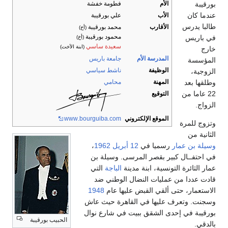
الأم
فطومة خفشة
بورقيبة
عندما كان
الأب
علي بورقيبة
طالبا يدرس
الأقارب
محمد بورقيبة
(أخ)
محمود بورقيبة
في باريس
(أخ)
سعيدة ساسي
(ابنة الأخت)
خارج
المدرسة الأم
جامعة باريس
المؤسسة
الوظيفة
ناشط سياسي
الزوجية،
المهنة
محامي
وطلقها بعد
22 عاما من
التوقيع
الزواج.
الموقع الإلكتروني
.com
.bourguiba
www
وتزوج للمرة
الثانية من
وسيلة بن عمار
رسميا في
12 أبريل
1962
،
في احتفــال كبير بقصر المرسى. وسيلة بن
عمار الثائرة التونسية، ابنة مدينة
الباجة
التي
قادت عددا من عمليات النضال الوطني ضد
الاستعمار، حتى ألقي القبض عليها عام
1948
وسجنت. وتعرف عليها في القاهرة حيث عاش
بورقيبة في إحدى الشقق ببيت في شارع نوال
الحبيب بورقيبة
بالدقي.