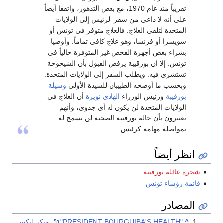
تقريباً منذ عام 1970، مع بعض التدهور، واتفقا أيضاً
على أنه لا داعي من سفر الرئيس إلى الولايات
المتحدة لتلقي العلاج. فالعلاج متوفر في تونس أو
سويسرا أو فرنسا، وهو علاج كافي تماماً. وأوصيا
بشراء بعض أجهزة الفحص غير المتوفرة حالياً في
تونس. إلا ان بورقيبة يرفض القبول بأن الشيخوخة
تستشري فيه. ويطلب السفر إلى الولايات المتحدة.
وبحسب ما أوضحه الطبيبان للسيدة الأولى
وسيلة
بورقيبة
ورئيس الوزراء
الهادي نويرة
أن العلاج في
الولايات المتحدة لن يكون له أي جدوى، وأنهم
يعتبرون بأن حالة بورقيبة الصحية لن تسمح له
بمواصلة مهامه كرئيس.
انظر أيضاً
شجرة عائلة بورقيبة
قائمة رؤساء تونس
المصادر
^
"PRESIDENT BOURGUIBA'S HEALTH"
.
ويكي‌ليكس
.