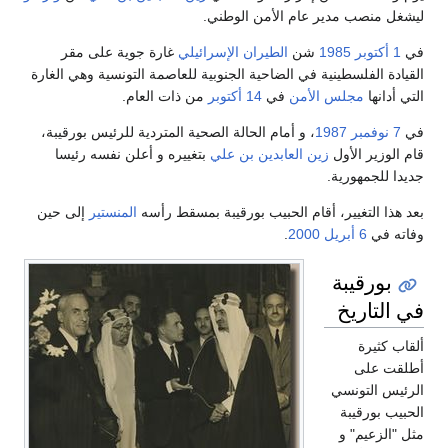
ليشغل منصب مدير عام الأمن الوطني.
في
1 أكتوبر
1985
شن
الطيران الإسرائيلي
غارة جوية على مقر
القيادة الفلسطينية في الضاحية الجنوبية للعاصمة التونسية وهي الغارة
التي أدانها
مجلس الأمن
في
14 أكتوبر
من ذات العام.
في
7 نوفمبر
1987
، و أمام الحالة الصحية المتردية للرئيس بورقيبة،
قام الوزير الأول
زين العابدين بن علي
بتغييره و أعلن نفسه رئيسا
جديدا للجمهورية.
بعد هذا التغيير، أقام الحبيب بورقيبة بمسقط رأسه
المنستير
إلى حين
وفاته في
6 أبريل
2000
.
بورقيبة
في التاريخ
ألقاب كثيرة
أطلقت على
الرئيس التونسي
الحبيب بورقيبة
مثل "الزعيم" و