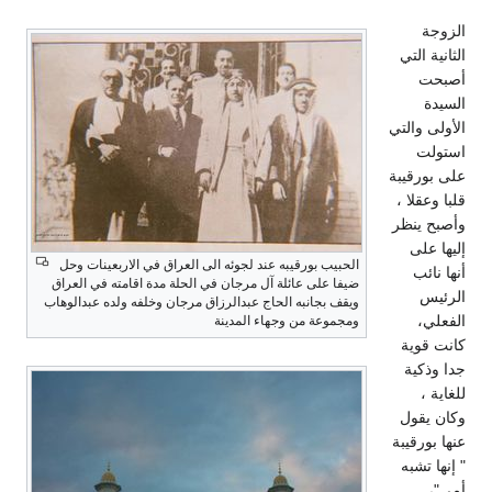
الزوجة
الثانية التي
أصبحت
السيدة
الأولى والتي
استولت
على بورقيبة
قلبا وعقلا ،
وأصبح ينظر
إليها على
الحبيب بورقيبه عند لجوئه الى العراق في الاربعينات وحل
أنها نائب
ضيفا على عائلة آل مرجان في الحلة مدة اقامته في العراق
الرئيس
ويقف بجانبه الحاج عبدالرزاق مرجان وخلفه ولده عبدالوهاب
الفعلي،
ومجموعة من وجهاء المدينة
كانت قوية
جدا وذكية
للغاية ،
وكان يقول
عنها بورقيبة
" إنها تشبه
أمي"،