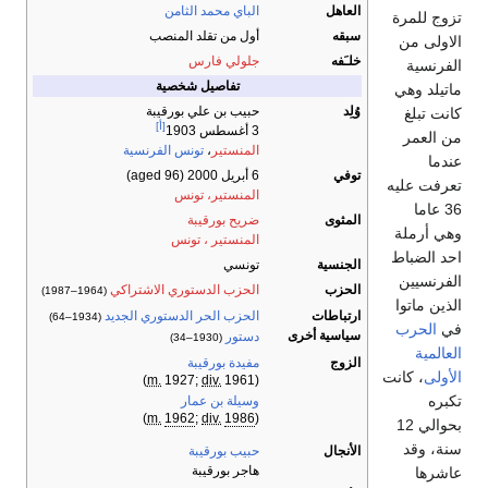
العاهل
الباي
محمد الثامن
تزوج للمرة
سبقه
أول من تقلد المنصب
الاولى من
خلـَفه
جلولي فارس
الفرنسية
تفاصيل شخصية
ماتيلد وهي
وُلِد
حبيب بن علي بورقيبة
كانت تبلغ
[أ]
3 أغسطس 1903
من العمر
المنستير
،
تونس الفرنسية
عندما
توفي
6 أبريل 2000
(aged 96)
تعرفت عليه
المنستير، تونس
36 عاما
المثوى
ضريح بورقيبة
وهي أرملة
المنستير ، تونس
احد الضباط
الجنسية
تونسي
الفرنسيين
الحزب
الحزب الدستوري الاشتراكي
(1964–1987)
الذين ماتوا
ارتباطات
الحزب الحر الدستوري الجديد
(1934–64)
في
الحرب
سياسية أخرى
دستور
(1930–34)
العالمية
الزوج
مفيدة بورقيبة
الأولى
، كانت
m.
1927;
div.
1961)
(
تكبره
وسيلة بن عمار
)
m.
1962
;
div.
1986
(
بحوالي 12
سنة، وقد
الأنجال
حبيب بورقيبة
هاجر بورقيبة
عاشرها