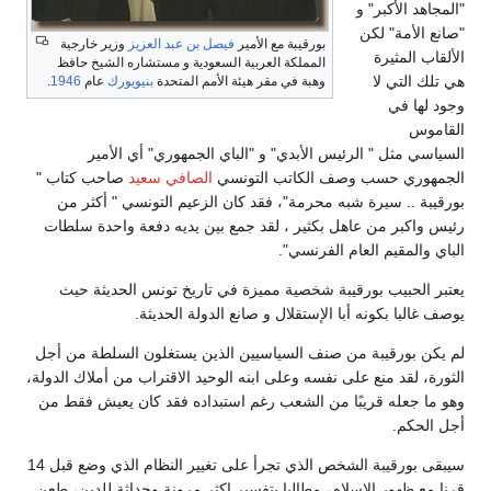
"المجاهد الأكبر" و
"صانع الأمة" لكن
بورقيبة مع الأمير
فيصل بن عبد العزيز
وزير خارجية
الألقاب المثيرة
المملكة العربية السعودية و مستشاره الشيخ حافظ
هي تلك التي لا
وهبة في مقر هيئة الأمم المتحدة
بنيويورك
عام
1946
.
وجود لها في
القاموس
السياسي مثل " الرئيس الأبدي" و "الباي الجمهوري" أي الأمير
الجمهوري حسب وصف الكاتب التونسي
الصافي سعيد
صاحب كتاب "
بورقيبة .. سيرة شبه محرمة"، فقد كان الزعيم التونسي " أكثر من
رئيس واكبر من عاهل بكثير ، لقد جمع بين يديه دفعة واحدة سلطات
الباي والمقيم العام الفرنسي".
يعتبر الحبيب بورقيبة شخصية مميزة في تاريخ تونس الحديثة حيث
يوصف غالبا بكونه أبا الإستقلال و صانع الدولة الحديثة.
لم يكن بورقيبة من صنف السياسيين الذين يستغلون السلطة من أجل
الثورة، لقد منع على نفسه وعلى ابنه الوحيد الاقتراب من أملاك الدولة،
وهو ما جعله قريبًا من الشعب رغم استبداده فقد كان يعيش فقط من
أجل الحكم.
سيبقى بورقيبة الشخص الذي تجرأ على تغيير النظام الذي وضع قبل 14
قرنا مع ظهور الإسلام، مطالبا بتفسير اكثر مرونة وحداثة للدين، طعن