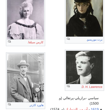
برت موريسو
.
كارمن سيلڤا
.
.
D. H. Lawrence
سياسي -برازيلي-پرتغالي (و.
1500)
هاورد كارتر
.
1619
-
آن من الدنمارك
(و. 1574)