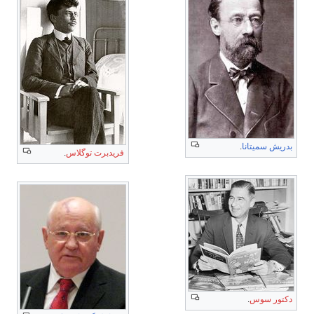
بدريش سميتانا
.
فريدبرت توگلاس
.
دكتور سوس
.