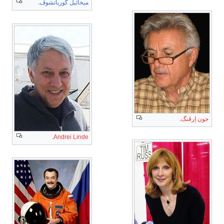
ميخائيل گورباتشوڤ
.
جون إرڤنگ
.
.
Andrei Linde