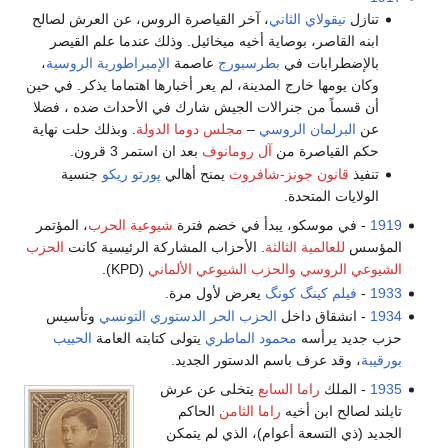
تنازل
نيقولاي الثاني
، آخر القياصرة الروس، عن العرش لصالح
ابنه القاصر، بوصاية أخيه ميخائيل. وذلك عندما علم القيصر
بالإضطرابات في
بطرسبورج
عاصمة
الإمبراطورية الروسية
،
وكان يومها خارج المدينة، لم يعر أخبارها اهتماما يذكر. في حين
أن قسماً من جنرالات الجيش شارك في الأحداث ضده ، فضلا
عن
البرلمان الروسي
–
مجلس دوما الدولة
. وبذلك حلت نهاية
حكم القياصرة من
آل رومانوف
بعد ان استمر 3 قرون.
تنفيذ
قانون جونز-شافروث
يمنح أهالي
پورتو ريكو
جنسية
الولايات المتحدة.
1919
- في موسكو، يبدأ في خضم فترة
شيوعية الحرب
، المؤتمر
المؤسس
للعالمية الثالثة
. الأحزاب المشاركة الرئيسية كانت
الحزب
الشيوعي الروسي
والحزب الشيوعي الألماني
(KPD).
1933
-
فيلم
كينگ كونگ
يعرض لأول مرة.
1934
- انشقاق داخل
الحزب الحر الدستوري
التونسي
وتأسيس
حزب جديد يرأسه
محمود الماطري
يتولى كتابته العامة
الحبيب
بورقيبة
، وقد عرف باسم الدستور الجديد.
1935
- الملك
راما السابع
يتخلى عن عرش
تايلند لصالح ابن أخيه
راما الثامن
الحاكم
الجديد (ذي التسعة أعوام)، الذي لم يتمكن