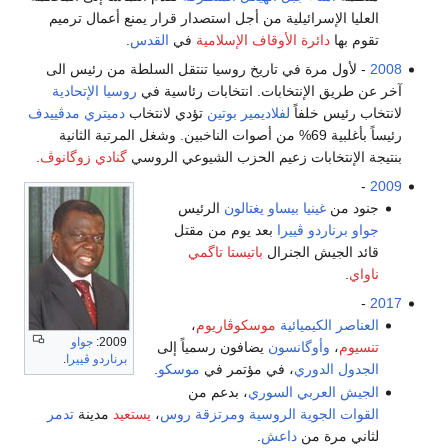
العليا الإسرائيلية من أجل استصدار قرار يمنع أعمال ترميم
تقوم بها
دائرة الأوقاف الإسلامية
في
القدس
.
2008
- لأول مرة في تاريخ روسيا تنتقل السلطة من رئيس الى
آخر عن طريق الإنتخابات. انتخابات رئاسية في
روسيا الإتحادية
لانتخاب رئيس خلفاً
لفلاديمير بوتين
تؤدي لانتخاب
دميتري مدڤييدف
رئيساً بأغلبية 69% من أصوات الناخبين. وشغل المرتبة الثانية
بنتيجة الإنتخابات زعيم الحزب الشيوعي الروسي
گنادي زوگانوڤ
.
-
2009
جنود من
غينيا بيساو
يغتالون
الرئيس
جواو برناردو ڤييرا
بعد يوم من مقتل
قائد الجيش الجنرال
باتيستا تاگمي
ناواي
.
-
2017
العناصر الكيميائية
موسكوڤاريوم
،
2009:
جواو
تنسيوم
،
وأوگانسون
يضافون رسمياً إلى
برناردو ڤييرا
.
الجدول الدوري
، في مؤتمر في
موسكو
.
الجيش العربي السوري
، بدعم من
القوات الجوية الروسية
ومرتزقة روس
،
يستعيد
مدينة
تدمر
لثاني مرة من
داعش
.