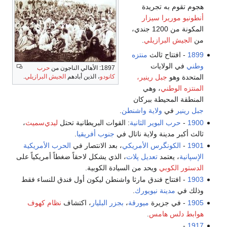
هجوم تقوم به تجريدة
أنطونيو موريرا سيزار
المكونة من 1200 جندي،
من
الجيش البرازيلي
.
1899
- افتتاح ثالث
منتزه
وطني
في الولايات
1897: الأهالي الناجون من
حرب
المتحدة وهو
جبل رينير،
كانودو
، الذين أبادهم
الجيش البرازيلي
.
المنتزه الوطني
، وهي
المنطقة المحيطة ببركان
جبل رينير
في
ولاية واشنطن
.
1900
-
حرب البوير الثانية
: القوات البريطانية تحتل
ليدي‌سميث
،
ثالث أكبر مدينة ولاية ناتال في
جنوب أفريقيا
.
1901
-
الكونگرس الأمريكي
، بعد الانتصار في
الحرب الأمريكية
الإسپانية
، يعتمد
تعديل پلات
، الذي يشكل لاحقاً ضغطاً أمريكياً على
الدستور الكوبي
ويحد من السيادة الكوبية.
1903
- افتتاح فندق مارثا واشنطن ليكون أول فندق للنساء فقط
وذلك في
مدينة نيويورك
.
1905
- في جزيرة
ميورقة
،
بجزر البليار
، اكتشاف
نظام كهوف
هوابط
دلس هامس
.
-
1917