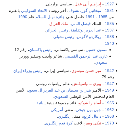
1927
-
إبراهيم أبي عقل
، سياسي برازيلي.
1931
-
ميخائيل گورباتشوڤ
، آخر رؤساء
الاتحاد السوڤيتي
بالفترة
من
1985
-
1991
حاصل على
جائزة نوبل للسلام
عام
1990
.
1935
- الملك
فيصل الثاني
،
ملك العراق
.
1937
-
عبد العزيز بوتفليقة
،
رئيس الجزائر
.
1938
-
ريكاردو لاگوس
،
رئيس تشيلي
.
-
1940
ممنون حسين
، سياسي پاكستاني،
رئيس پاكستان
، رقم 12.
غازي عبد الرحمن القصيبي
، شاعر وأديب وسفير ووزير
سعودي
.
1942
-
مير حسن موسوي
، سياسي إيراني،
رئيس وزراء إيران
رقم 79.
1947
-
يوري ماتياسيڤتش
، عالم رياضيات روسي.
1949
- الأمير
بندر بن سلطان بن عبد العزيز آل سعود
، الأمين
العام لمجلس الأمن الوطني
السعودي
.
1955
-
أساهارا شوكو
، قائد مجموعة دينية
يابانية
.
1962
-
جون بون جوفي
، مغني
أمريكي
.
1968
-
دانيال كريج
، ممثل
إنگليزي
.
1979
-
نيكي ويفر
، لاعب
كرة قدم
إنگليزي
.