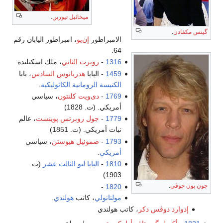
ميخائيل تيورين
.
گيتس مكفادن
.
الامبراطور
إن‌يو
، امبراطور اليابان رقم
64.
1316
-
روبرت الثاني
، ملك اسكتلندة
1459
- الپاپا
هدريانوس السادس
، بابا
الكنيسة الرومانية الكاثوليكية
.
1769
-
دى‌ويت كلنتون
، سياسي
أمريكي. (ت. 1828)
1779
-
جول روبرتس پوينست
، عالم
نبات أمريكي. (ت. 1851)
1793
-
صموئيل هيوستن
، سياسي
أمريكي
.
1810
-
الپاپا ليو الثالث عشر
(ت.
1903)
جون بون جوڤي
.
-
1820
مولتاتولي
، كاتب
هولندي
.
إدوارد دوڤس دكر
، كاتب هولندي