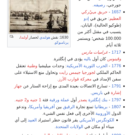
جورجي،
رصيفه
.
1657
-
حريق مـِيْ‌ركي
العظيم
: حريق في
إدو
(طوكيو الحالية)، اليابان،
يتسبب في مقتل أكثر من
1630: نقش
هولندي
لحصار
أولندا
،
100.000 شخص؛ ويستمر
پرنامبوكو
.
ثلاثة أيام.
1717
-
غراميات مارس
وڤينوس
كان أول
باليه
يؤدى في إنگلترة.
1776
-
الحرب الثورية الأمريكية
: وحدات ميليشيا
وطنية
تعتقل
الحاكم الملكي
لجورجيا
جيمس رايت
وتحاول منع الاستيلاء على
سفن الإمداد في
معركة قوارب الأرز
.
1791
- تسارع الاتصالات بعيدة المدى مع إزاحة الستار عن
جهاز
إشارة
في
باريس
.
1797
-
بنك إنگلترة
يصدر
أول
عملة ورقية
فئة
1 جنيه
و2 جنيه
.
1807
-
بريطانيا
تمنع تجارة
الرقيق
بين
أفريقيا
وأمريكا
، وتدعو
الدول
الأوروبية
الأخرى إلى فعل نفس الشيء.
الكونگرس الأمريكي
يقر قانون حظر استيراد
العبيد
إلى أي
ميناء أو مكان في
الولايات المتحدة
.