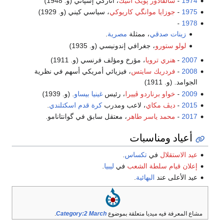
1974
-
سالڤادور پويگ أنتيك
، أناركي إسپاني (و. 1948)
1975
-
جوزايا موانگي كاريوكي
، سياسي كيني (و. 1929)
-
1978
زينات صدقي
، ممثلة
مصرية
.
لولو ستورو
، جغرافي إندونيسي (و. 1935)
2007
-
هنري ترويا
، مؤرخ ومؤلف فرنسي (و. 1911)
2008
-
فردريك سايتس
، فيزيائي أمريكي أسهم في نظرية
الجوامد. (و. 1911)
2009
-
خواو برناردو ڤييرا
، رئيس
غينيا بيساو
. (و. 1939)
2015
-
ديڤ مكاي
، لاعب ومدرب
كرة قدم
اسكتلندي
.
2017
-
محمد ياسر طاهر
، معتقل سابق في گوانتانامو.
أعياد ومناسبات
عيد الاستقلال
في
تكساس
.
إعلان قيام سلطة الشعب
في
ليبيا
.
عيد الأعلى عند
البهائية
.
مشاع المعرفة فيه ميديا متعلقة بموضوع
Category:2 March
.