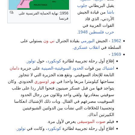
يقيل البريطاني
جلوب
باشا
من قيادة الجيش
1956: نهاية الحماية الفرنسية على
الأردني، الذي قاد
فرنسا
القوات العربية في
حرب فلسطين 1948
.
1962
- الجيش
البورمي
بقيادة الجنرال
ني ون
يستولي على
السلطة في
انقلاب عسكري
.
-
1969
إقلاع أول رحلة تجريبية لطائرة
كونكورد
، حول
تولوز
.
اشتباك
بين قوات
الحدود السوفيتية-الصينية
على جزيرة
دامان
التابعة للإتحاد السوفيتي. وتقع هذه الجزيرة التي لا تتجاوز
مساحتها كيلومترا مربعا واحدا في
نهر اوسوري
الحدودي. وكان
يتواجد فيها من قبل عسكر صينيون فتحوا النار ردا على طلب
سوفيتي بمغادرتها. ولقي واحد وثلاثون من رجال الحدود
السوفييت مصرعهم في القتال. وبات ذلك الإشتباك انعكاسا
وتجسيدا للخلافات التي نشأت بين الدولتين الشيوعيتين
الكبيرتين آنذاك.
فيلم
صوت الموسيقى
يعرض لأول مرة.
اقلاع أول رحلة تجريبية لطائرة
كونكورد
، وكانت في
تولوز
.