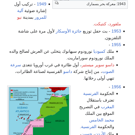
1949
- تركيب أول
1943: معركة بحر بسمارك
إشارة ضوئية
آلية
للمرور
بمدينة
نيو
ملفورد، كنتيكت
.
1953
- بث حفل توزيع
جائزة الأوسكار
لأول مرة على شاشة
التلفزيون.
-
1955
ملك
كمبوديا
نورودوم سيهانوك يتخلى عن العرش لصالح والده
الملك نورودوم سوراماريت.
داسو سوپر ميستير
، أول طائرة في غرب أوروپا تتعدى
سرعة
الصوت
، من إنتاج شركة
داسو
الفرنسية لصناعة الطائرات،
تنهي أولى رحلاتها.
-
1956
الحكومة
الفرنسية
تعترف باستقلال
المغرب
في التصريح
الموقع بين الملك
محمد الخامس
والحكومة
الفرنسية
.
ملك
الأردن
،
حسين
،