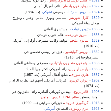
1821
-
أكسل گوستاف أدلركرويتس
، رجل دولة سويدي
1822
-
إدوارد فون ياخمان
، نائب أميرال ألماني
1824
-
بدريش سميتانا
، موسيقي
تشيكي
. (ت. 1884)
1829
-
كارل شورتس
، سياسي وثوري ألماني، وجنرال ومؤرخ
ورجل دولة أمريكي.
1836
-
تيودور نولدكه
، مستشرق ألماني.
1853
-
أمبروز هوبرخت
، عالم حيوان هولندي.
1859
-
شالوم عليخم
، مؤلف وكاتب مسرحي أوكراني-أمريكي
(ت. 1916)
1862
-
بوريس گوليتسين
، فيزيائي روسي تخصص في
السيزمولوجيا (ت. 1916)
1868
-
اوتو فون مندلزون بارتولدي
، مصرفي وصناعي ألماني.
1886
-
وليس أوبراين
، رائد أمريكي لتكنولوجيا الحبك.
1887
-
هاري سورف
، صانع أقفال أمريكي (ت. 1957)
1902
-
إدوارد كوندون
، فيزيائي أمريكي أسهم في نظرية الرادار.
(ت. 1974)
1908
-
ڤالتر بروخ
، مهندس كهربائي ألماني، رائد التلفزيون في
ألمانيا. ومطور
نظام PAL للتفزيون الملون
.
1913
-
گريگوري فلروڤ
، فيزيائي سوڤيتي (ت. 1990)
1926
-
مري روثبورد
، اقتصادي
أمريكي
.