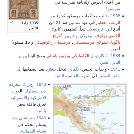
من اعتلاء العرش لإلتحاقة بمدرسة في
سويسرا
.
1938
- ثالث محاكمات موسكو، كجزء من
الرعب العظيم
في عهد
ستالين
ضد 21 من
1935: راما
الثامن.
أتباع
ليون تروتسكي
تبدأ. المتهمون كانوا:
ألكسي ريكوڤ
،
نيقولاي بوخارين
،
گنريخ
ياگودا
،
نيقولاي كرستينسكي
،
كريستيان راكوڤسكي
و 16 مسئولاً
آخرين.
1939
-
الكاردينال
الكاثوليكي
يوجينيو پاسلي
يصبح البابا
پيوس
الثاني عشر
.
1941
- وحدات الجيش
الألماني
تدخل
بلغاريا
بعد انضمامها إلى
حلف المحور
في
الحرب العالمية الثانية
.
1943
-
ح.ع.2
:
معركة
بحر بسمارك
: القوات
الأمريكية
والأسترالية
تغرق قافلة سفن
يابانية
.
1946
-
هو تشي منه
يستلم الحكم في
فيتنام الشمالية
.