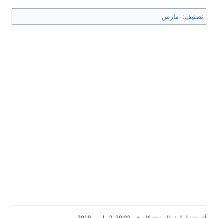
تصنيف
:
مارس
آخر تعديل لهذه الصفحة كان في 20:02, 2 مارس 2019.