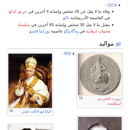
-
2018
وفاة ما لا يقل عن 26 شخص وإصابة 4 آخرين في
حريق اندلع
في العاصمة الأذربيجانية
باكو
.
مقتل ما لا يقل 30 شخص وإصابة 85 آخرين في
سلسلة
هجمات إرهابية
في
واگادوگو
عاصمة
بوركينا فاسو
.
مواليد
-
959
روبرت الثاني من
اسكتلندة
.
الپاپا ليو الثالث عشر
.