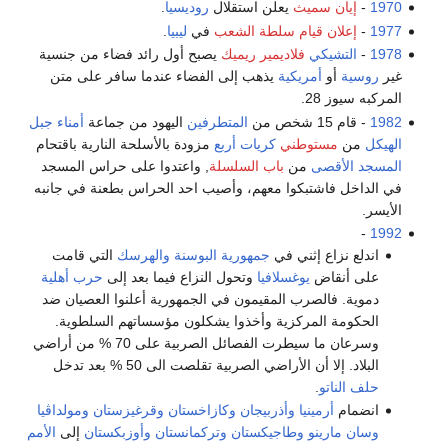
1970
-
إيان سميث
يعلن استقلال
روديسيا
.
1977
-
إعلان قيام سلطة الشعب
في
ليبيا
.
1978
-
التشيكي
فلاديمير ريميك
يصبح أول رائد فضاء من جنسية
غير
روسية
أو
أمريكية
يذهب إلى الفضاء عندما سافر على متن
المركبه سيوز 28.
1982
- قام 15 شخص من
المتطرفين
اليهود من جماعة
أمناء جبل
الهيكل
من
مستوطني
كريات أربع
مزودة بالأسلحة النارية باقتحام
المسجد الأقصى
من
باب السلسلة
, واعتدوا على حراس المسجد
في الداخل فاشتبكوا معهم، وأصيب احد الحراس بطعنة في جانبه
الأيسر.
-
1992
اندلع نزاع إثني في
جمهورية البوسنة والهرسك
التي قامت
على أنقاض
يوغسلافيا
وتحول النزاع فيما بعد إلى
حرب أهلية
دموية. فالصرب المقيمون في الجمهورية أعلنوا العصيان ضد
الحكومة المركزية وأخذوا يشكلون مؤسساتهم السلطوية.
وسرعان ما سيطرت الفصائل الصربية على 70 % من أراضي
البلاد. إلا أن الأراضي الصربية تقلصت الى 50 % بعد تدخل
حلف الناتو
.
انضمام
أرمينيا
وأذربيجان
وكازاخستان
وقرغيزستان
ومولداڤيا
وسان مارينو
وطاجيكستان
وتركمانستان
وأوزبكستان
إلى
الأمم