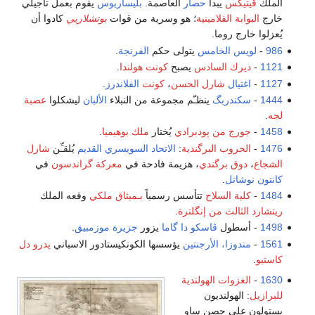
الملك
ڤيتيگس
يبدأ
حصار
العاصمة.
بليساريوس
يقوم بعمل تأجيلي
خارج
البوابة الفلامينية
؛ هو وسرية من قوات
بوتشلاريي
كادوا أن
يُعزلوا خارج روما.
986
-
لويس الخامس
يتولى حكم
الفرنجة
.
1121
-
ديرك السادس
يصبح
كونت هولندا
.
1127
-
اغتيال
شارل الحسن
،
كونت
الفلاندرز
.
1444
-
سكندربگ
ينظـّم مجموعة من النبلاء
الألبان
ليشكلوا
عصبة
لجه
.
1458
-
جورج من پودبرادي
يُختار
ملك بوهيميا
.
1476
-
الحروب البرگندية
:
الاتحاد السويسري القديم
يُلقـِّن
شارل
الشجاع
،
دوق برگندي
، هزيمة فادحة في
معركة گراندسون
في
كانتون نوشاتل
.
1484
-
كلية السلاح
تتأسس رسمياً
بـميثاق ملكي
وقعه الملك
ريتشارد الثالث من إنگلترة
.
1498
- أسطول
ڤاسكو دا گاما
يزور
جزيرة موزمبيق
.
1561
-
مندوزا، الأرجنتين
يؤسسها الكونكيستادور الاسباني
پدرو دل
كاستيو
.
1630
-
الغزوات الهولندية
للبرازيل
: الهولنديون
يستولون على حصن ساو