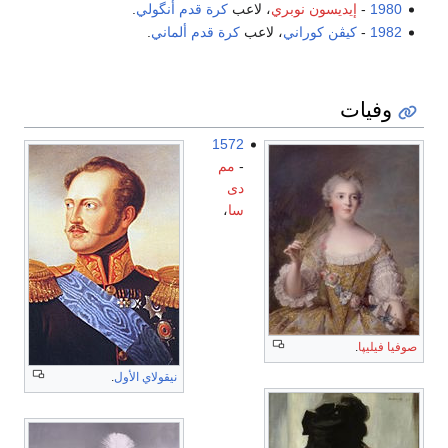
1980
-
إيديسون نوبري
، لاعب
كرة قدم
أنگولي
.
1982
-
كيڤن كوراني
، لاعب
كرة قدم
ألماني
.
وفيات
1572
-
مم
دى
سا
،
صوفيا فيليپا
.
نيقولاي الأول
.