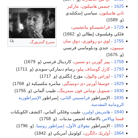
1625
-
جيمس هاميلتون، ماركيز
ثاني هاميلتون
، سياسي إسكتلندي
(و. 1589)
1729
-
فرانشيسكو بيانتشيني
،
فلكي وفيلسوف إيطالي (و. 1662)
1755
-
لوي دو روڤوري، دوق سان
سيرج گينزبورگ
.
سيمون
، جندي ودبلوماسي فرنسي
(و. 1675)
1758
-
پيير گورين دو تنسين
، كاردينال فرنسي (و. 1679)
1793
-
كارل گوستاف پيلو
، رسام دنماركي-سويدي (و. 1711)
1797
-
اوراس والپول
، مؤرخ إنگليزي (و. 1717)
1829
-
جوسفا أورتيز دى دومينگيز
، متآمرة مكسيكية (و. 1768)
1830
-
صمويل توماس فون سمرينگ
، طبيب ألماني (و. 1755)
1835
- الإمبراطور
فرانسيس الثاني
، إمبراطور
الإمبراطورية
الرومانية المقدسة
.
1840
-
هاينريش اولبرز
، طبيب وفلكي ألماني، اكتشف الكويكبات
ڤستا
وپالاس
بالاضافة لخمس مذنبات. (و. 1758)
1855
- الإمبراطور
نيقولاي الأول
،
إمبراطور روسيا
. (و. 1796)
1864
-
أولريك دالگرن
، كولونيل أمريكي (و. 1842)