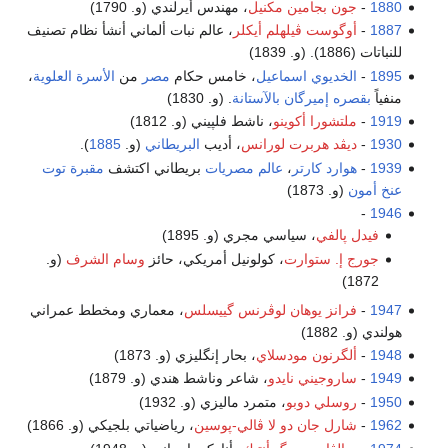
1880
-
جون بجامين مكنيل
، مهندس أيرلندي (و. 1790)
1887
-
أوگوست ڤيلهلم أيكلر
، عالم نبات ألماني أنشأ نظام تصنيف
للنباتات (1886). (و. 1839)
1895
-
الخديوي اسماعيل
، خامس حكام
مصر
من
الأسرة العلوية
،
منفياً
بقصره إميرگان
بالآستانة
. (و. 1830)
1919
-
ملتشورا أكوينو
، ناشط فلپيني (و. 1812)
1930
-
ديڤد هربرت لورانس
، أديب
البريطاني
(و.
1885
).
1939
-
هوارد كارتر
،
عالم مصريات
بريطاني اكتشف
مقبرة
توت
عنخ أمون
(و. 1873)
-
1946
فيدل پالفي
، سياسي مجري (و. 1895)
جورج إ. ستوارت
، كولونيل أمريكي، حائز
وسام الشرف
(و.
1872)
1947
-
فرانز يوهان لوڤرنس گييسلس
، معماري ومخطط عمراني
هولندي (و. 1882)
1948
-
ألگرنون مودسلاي
، بحار إنگليزي (و. 1873)
1949
-
ساروجيني نايدو
، شاعر وناشط هندي (و. 1879)
1950
-
روسلي دوبو
، متمرد ماليزي (و. 1932)
1962
-
شارل جان دو لا ڤالي-پوسين
، رياضياتي بلجيكي (و. 1866)