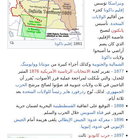
ونبراسكا
تؤسس
إقليم داكوتا
كجزء
من أقاليم
الولايات
المتحدة
. تأسيس
يانكتون
لتصبح
عاصمة الإقليم،
الذي كان يضم
1861:
إقليم داكوتا
أراضي ما أصبحوا
ولايات
داكوتا
الشمالية
والجنوبية
وكذلك أجزاء كبيرة من
مونتانا
ووايومنگ
.
1877
- تقرير لجنة
الانتخابات الرئاسية الأمريكية 1876
المثير
للجدل، والتي شُكلت لمراجعة عملية فرز الأصوات، يُقرر أن
الناخبين في ثلاث ولايات جنوبية قد صوّتوا لصالح مرشح
الحزب
الجمهوري
. لذلك، تُوج
رذرفورد هايز
رئيساً للولايات المتحدة
بعد
ثلاثة أيام.
1888
- التوقيع على اتفاقية
القسطنطينية
البحرية لضمان حرية
المرور عبر
قناة السويس
خلال الحرب والسلم.
1896
-
معركة عدوة
:
الجيش الإيطالي
يلقى هزيمة أمام
الجيش
الإثيوپي
في
عدوة
،
إثيوپيا
.
1897
-
حرب كانودو
: ثالث