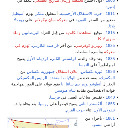
1808
- أول اجتماع
لجمعية ورنيان للتاريخ الطبيعي
، ينعقد في
إدنبرة
.
1811
-
حرب الاستقلال الأرجنتينية
: أسطول
ملكي
يهزم
أسيطيل
صغير من السفن
الثورية
في
معركة سان نيكولاس
على
ريو دلا
پلاتا
.
1815
- توقيع
المعاهدة الكاندية
من قِبل الغزاة
البريطانيين
وملك
سري لانكا
.
1825
-
روبرتو كوفرسي
، من آخر
قراصنة
الكاريبي
،
يُهزم في
معركة
وتأسره السلطات.
1835
- بعد وفاة والده،
فرانسس الثاني
،
فرديناند الأول
يصبح
امبراطوراً على
النمسا
.
1836
-
ثورة تكساس
:
إعلان استقلال
جمهورية تكساس
عن
المكسيك
، بمساعدة من
الولايات المتحدة
.
الرئيس المكسيكي
الجنرال
أنطونيو لوپيز دى سانتا آنا
يقود قواته على الفور لمهاجمة
قوات الانفصاليين بقيادة
سام هيوستن
.
1848
- تقليص ساعات العمل في
فرنسا
.
1855
-
ألكسندر الثاني
يصبح قيصراً على
روسيا
، بعد وفاة والده
نيقولاي الأول
أثناء
حرب القرم
.
1861
- بأجزاء من
أراضي
منسوتا