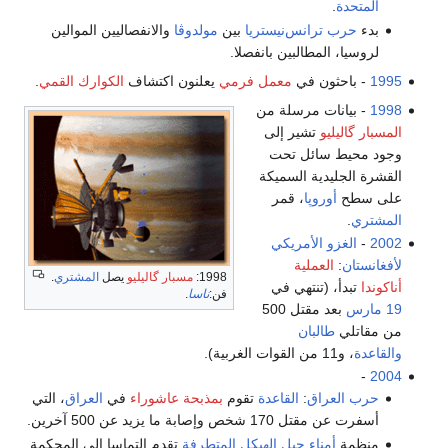
المتحدة
.
بدء
حرب ترانس‌نيستريا
بين
مولدوڤا
والانفصاليين الموالين
لروسيا، المطالبين بانفصلا.
1995
- باحثون في
معمل فرمي
يعلنون اكتشاف
الكوارك القمي
.
1998
- بيانات مرسلة من
المسبار گاليليو
تشير إلى
وجود محيط سائل تحت
القشرة الجليدية السميكة
على سطح
أوروپا
، قمر
المشتري
.
2002
-
الغزو الأمريكي
لأفغانستان
:
العملية
1998:
مسبار گاليليو
يصل
المشتري
.
أناكوندا
تبدأ، (تنتهي في
فن:
ناسا
.
19 مارس
بعد مقتل 500
من مقاتلي
طالبان
والقاعدة
، و11 من القوات الغربية).
-
2004
حرب العراق
:
القاعدة
تقوم
بمذبحة عاشوراء
في
العراق
، التي
أسفرت عن مقتل 170 شخص وإصابة ما يزيد عن 500 آخرين.
منظمة
أمناء جبل الهيكل
المتطرفة
تقدم التماسا إلى المحكمة