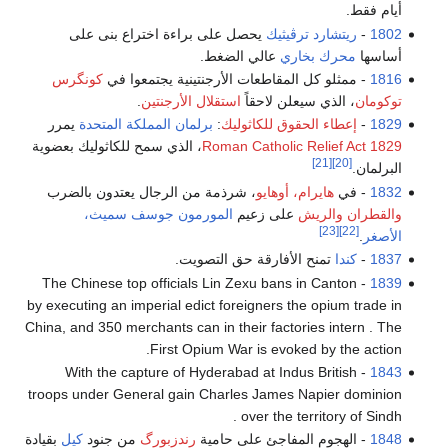
أيام فقط.
1802
-
ريتشارد ترڤيثيك
يحصل على براءة اختراع بنى على
أساسها
محرك بخاري
عالي الضغط.
1816
- ممثلو كل المقاطعات الأرجنتينية يجتمعوا في
كونگرس
توكومان
، الذي سيعلن لاحقاً
استقلال الأرجنتين
.
1829
-
إعطاء الحقوق للكاثوليك
:
برلمان المملكة المتحدة
يمرر
Roman Catholic Relief Act 1829
، الذي سمح للكاثوليك بعضوية
[21]
[20]
البرلمان.
1832
- في
هايرام، أوهايو
، شرذمة من الرجال يعتدون بالضرب
والقطران والريش
على زعيم
المورمون
جوسف سميث،
[23]
[22]
الأصغر
.
1837
-
كندا
تمنح الأفارقة حق التصويت.
- The Chinese top officials Lin Zexu bans in Canton
1839
by executing an imperial edict foreigners the opium trade in
China, and 350 merchants can in their factories intern . The
First Opium War is evoked by the action.
- With the capture of Hyderabad at Indus British
1843
troops under General gain Charles James Napier dominion
over the territory of Sindh .
1848
- الهجوم المفاجئ على حامية
رندزبورگ
من جنود
كيل
بقيادة