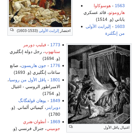
1563
-
هوسوكاوا
هاروموتو
، قائد عسكري
ياباني (و. 1514)
1603
-
إليزابث الأولى
احتضار
إلزابث الأولى
(1533-1603)
من إنگلترة
1773
-
فيليپ دورمر
ستانهوپ
، رجل دولة إنگليزي
(و. 1694)
1776
-
جون هاريسون
، صانع
ساعات إنگليزي (و. 1693)
1801
-
پاڤل الأول من روسيا
،
الامبراطور الروسي - اغتيال
(و. 1754)
1849
-
يوهان ڤولفگانگ
دوبراينر
، كيميائي ألماني. (و.
1780)
1869
-
أنطوان-هنري
اغتيال پاڤل الأول
جوميني
، جنرال فرنسي (و.