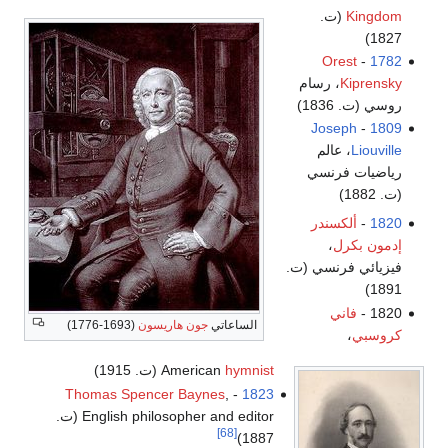
Kingdom
(ت.
1827)
Orest
-
1782
Kiprensky
، رسام
روسي (ت. 1836)
Joseph
-
1809
Liouville
، عالم
رياضيات فرنسي
(ت. 1882)
1820
-
ألكسندر
إدمون بكرل
،
فيزيائي فرنسي (ت.
1891)
1820 -
فاني
الساعاتي
جون هاريسون
(1693-1776)
كروسبي
،
hymnist
American
(ت. 1915)
Thomas Spencer Baynes
,
-
1823
English philosopher and editor (ت.
[68]
1887)