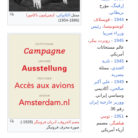
إرڤينگ
، مؤرخ
بريطاني
.
ممثل
الكابوكي
،
كيچي‌إمون ناكامورا
1944
-
ڤويسلاڤ
(1886-1954)
كوشتونيتسا
،
رئيس
وزراء صربيا
1945
-
روبرت بيكر
،
عالم مستحاثات
أمريكي
1945
-
نادية
الجندي
، ممثلة
مصرية
.
1949
-
علي أكبر
صالحي
، أكاديمي
وسياسي إيراني.
ووزير خارجية إيران
رقم 36.
1951
-
تومي
مصم الحروف
،
أدريان فروتيگر
(1928-).
هيلفيگر
، مصمم
صورة محرف فروتيگر
أزياء أمريكي