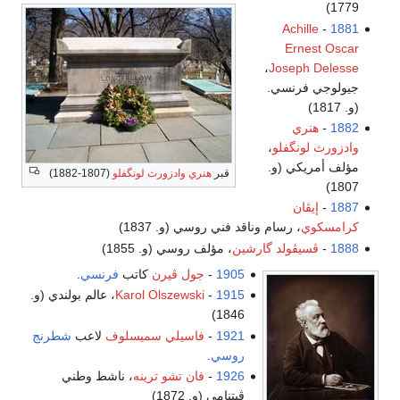
1779)
Achille
-
1881
Ernest Oscar
،
Joseph Delesse
جيولوجي فرنسي.
(و. 1817)
1882
-
هنري
وادزورث لونگفلو
،
مؤلف أمريكي (و.
قبر
هنري وادزورث لونگفلو
(1807-1882)
1807)
1887
-
إيڤان
كرامسكوي
، رسام وناقد فني روسي (و. 1837)
1888
-
ڤسيڤولد گارشين
، مؤلف روسي (و. 1855)
1905
-
جول ڤيرن
كاتب
فرنسي
.
1915
-
Karol Olszewski
، عالم بولندي (و.
1846)
1921
-
فاسيلي سميسلوف
لاعب
شطرنج
روسي
.
1926
-
فان تشو ترينه
، ناشط وطني
ڤيتنامي (و. 1872)