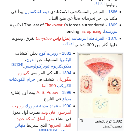
[31]
[30]
وبوليڤيا.
1866
- المبشر والمستكشف الاسكتلندي
ديڤد لڤنگستون
يبدأ في
مكنداني آخر تجريداته بحثاً عن منبع النيل.
1869
- The last of
's forces surrendered لحكومة
Titokowaru
نيوزيلندا
، ending
his uprising
.
1878
-
الفرقاطة
البريطانية
إتش‌إم‌إس
Eurydice
تغرق، ويموت
[33]
[32]
عليها أكثر من 300 شخص.
1882
-
روبرت كوخ
يعلن اكتشاف
البكتريا
المسئولة عن
الدرن
،
[35]
[34]
ميكوبكتريوم تيوبركيولوسس
.
1894
- الفلكي الفرنسي
گي‌يوم
بيگوردان
اكتشف في
حزام الكويكبات
الكويكب
390 ألما
.
1896
-
A. S. Popov
يبث أول إشارة
مذياع
في التاريخ.
1900
-
عمدة مدينة نيويورك
روبرت
أندرسون ڤان ويك
يضرب أول معول
في إنشاء
مترو أنفاق
"
سكة حديد
1882: كوخ يكتشف
النقل السريع
" الذي سيربط
منهاتن
مسبب السل
[38]
[37]
[36]