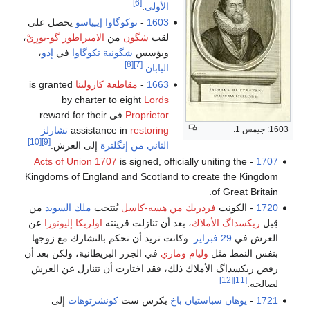
[6]
الأولى
.
1603
-
توكوگاوا إيـِياسو
يحصل على
لقب
شگون
من
الامبراطور گو-يوزِيْ
،
ويؤسس
شگونية تكوگاوا
في
إدو
،
[8]
[7]
اليابان
.
1663
-
مقاطعة كارولينا
is granted
by charter to eight
Lords
Proprietor
في reward for their
restoring
assistance in
تشارلز
1603: جيمس 1.
[10]
[9]
الثاني من إنگلترة
إلى العرش.
Acts of Union 1707
is signed, officially uniting the
-
1707
Kingdoms of England and Scotland to create the Kingdom
of Great Britain.
1720
- الكونت
فردريك من هسه-كاسل
يُنتخب
ملك السويد
من
قِبل
ريكسداگ الأملاك
، بعد أن تنازلت قرينته
اولريكا إليونورا
عن
العرش في
29 فبراير
. وكانت تريد أن تحكم بالتشارك مع زوجها
بنفس النمط مثل
وليام وماري
في الجزر البريطانية، ولكن بعد أن
رفض ريكسداگ الأملاك ذلك، فقد اختارت أن تتنازل عن العرش
[12]
[11]
لصالحه.
1721
-
يوهان سباستيان باخ
يكرس ست
كونشرتوهات
إلى