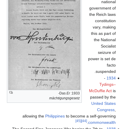
national
government of
the Reich laws
constitution
vary, making
this as part of
the National
Socialist
seizure of
power is set de
facto
suspended.
-
1934
Tydings–
McDuffie Act
is
Er-
1933: Das
passed by the
mächtigungsgesetz
United States
Congress
,
allowing the
Philippines
to become a self-governing
[45]
[44]
.
commonwealth