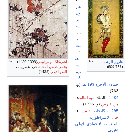
هار
ون
الر
شي
د
،
الخ
ليف
ة
العب
هارون الرشيد
آشي‌كاگا موچي‌أوجي
(1398-1439)
اس
(766-809)
ينتحر بتقطيع أحشائه
في اضطرابات
ي
.
العدو الأبدي
(1438)
3
جمادى الآخرة
193 هـ
. (و.
763)
1284
- الملك
هيو الثالث
من قبرص
(و. 1235)
1295
-
گايخاتو
،
خامس
خان
الامبراطورية
المنغولية
.
6 جمادى الأولى
694هـ