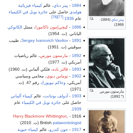
1884
-
پيتر دباي
، عالم
كيمياء فيزيائية
هولندي
حاصل على
جائزة نوبل في الكيمياء
[78]
[77]
عام
1936
.
پيتر دباي
(1884-
1966)
1886
-
كيچي‌إمون ناكامورا
، ممثل
الكابوكي
الياباني. (ت. 1954)
1891
-
Sergey Ivanovich Vavilov
، طبيب
سوڤيتي (ت. 1951)
1892
-
مارستون مورس
، عالم رياضيات
أمريكي (ت. 1977)
1893
-
ڤالتر باده
، فلكي ألماني (ت. 1960)
1902
-
توماس ديوي
، محامي وسياسي
أمريكي،
وحاكم نيويورك
رقم 47. (ت.
1971)
مارستون مورس
1903
-
أدولف بوتنانت
، عالم
كيمياء
ألماني
(* 1892)
حاصل على
جائزة نوبل في الكيمياء
عام
.
1939
Harry Blackmore Whittington
,
1916 -
palaeontologist
British
(ت. 2010)
1917
-
جون كندرو
، عالم
كيمياء حيوية