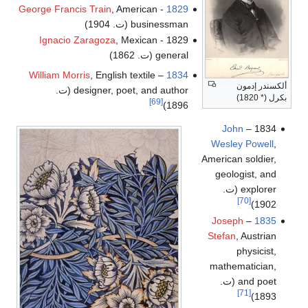
George Francis Train
, American
-
1829
businessman (ت. 1904)
Ignacio Zaragoza
, Mexican
1829 -
general (ت. 1862)
William Morris
, English textile
–
1834
ألكسندر إدمون
designer, poet, and author (ت.
بكرل (* 1820)
[69]
1896)
John
1834 –
Wesley Powell
,
American soldier,
geologist, and
explorer (ت.
[70]
1902)
Joseph
–
1835
Stefan
, Austrian
physicist,
mathematician,
and poet (ت.
[71]
1893)