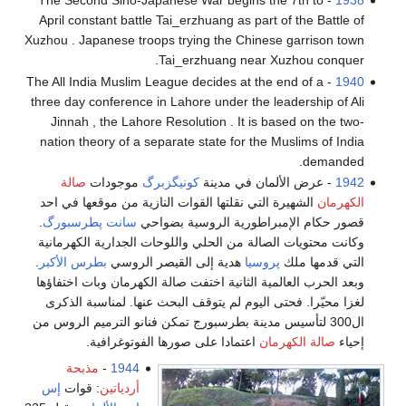
- The Second Sino-Japanese War begins the 7th to
1938
April constant battle Tai_erzhuang as part of the Battle of
Xuzhou . Japanese troops trying the Chinese garrison town
Tai_erzhuang near Xuzhou conquer.
- The All India Muslim League decides at the end of a
1940
three day conference in Lahore under the leadership of Ali
Jinnah , the Lahore Resolution . It is based on the two-
nation theory of a separate state for the Muslims of India
demanded.
1942
- عرض الألمان في مدينة
كونيگزبرگ
موجودات
صالة
الكهرمان
الشهيرة التي نقلتها القوات النازية من موقعها في احد
قصور حكام الإمبراطورية الروسية بضواحي
سانت پطرسبورگ
.
وكانت محتويات الصالة من الحلي واللوحات الجدارية الكهرمانية
التي قدمها ملك
پروسيا
هدية إلى القيصر الروسي
بطرس الأكبر
.
وبعد الحرب العالمية الثانية اختفت صالة الكهرمان وبات اختفاؤها
لغزا محيّرا. فحتى اليوم لم يتوقف البحث عنها. لمناسبة الذكرى
ال300 لتأسيس مدينة بطرسبورج تمكن فنانو الترميم الروس من
إحياء
صالة الكهرمان
اعتمادا على صورها الفوتوغرافية.
1944
-
مذبحة
أردياتين
: قوات
إس