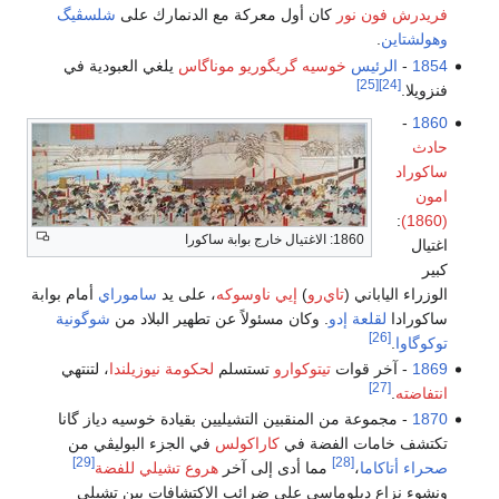
فريدرش فون نور
كان أول معركة مع الدنمارك على
شلسڤيگ
وهولشتاين
.
1854
-
الرئيس
خوسيه گريگوريو موناگاس
يلغي العبودية في
[25]
[24]
فنزويلا.
-
1860
حادث
ساكوراد
امون
:
(1860)
1860: الاغتيال خارج بوابة ساكورا
اغتيال
كبير
الوزراء الياباني (
تاي‌رو
)
إيي ناوسوكه
، على يد
ساموراي
أمام بوابة
ساكورادا
لقلعة إدو
. وكان مسئولاً عن تطهير البلاد من
شوگونية
[26]
توكوگاوا
.
1869
- آخر قوات
تيتوكوارو
تستسلم
لحكومة نيوزيلندا
، لتنتهي
[27]
انتفاضته
.
1870
- مجموعة من المنقبين التشيليين بقيادة خوسيه دياز گانا
تكتشف خامات الفضة في
كاراكولس
في الجزء البوليڤي من
[29]
[28]
صحراء أتاكاما
،
مما أدى إلى آخر
هروع تشيلي للفضة
ونشوء نزاع دبلوماسي على ضرائب الاكتشافات بين تشيلى