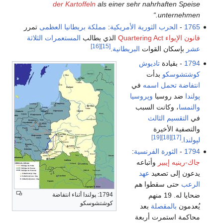
der Kartoffeln
als einer sehr nahrhaften Speise
unternehmen.“
1765
-
الحرب الثورية الأمريكية
:
مملكة بريطانيا العظمى
تمرر
قانون الإيواء Quartering Act
الذي يطالب
المستعمرات الثلاثة
[16]
[15]
عشر
بإسكان القوات
البريطانية
.
1794
- بقيادة
تاديوش
كوشتشوسكو
بدأت
انتفاضة تحمل اسمه
في
پولندا
ضد روسيا
وپروسيا
والنمسا
، وكانت السبب
في
التقسيم الثالث
والتصفية الأخيرة
[19]
[18]
[17]
لپولندا
.
1794
-
الثورة الفرنسية
:
جاك-رينيه إيبير
وأتباعه
يدعون إلى تصعيد
عهد
الرعب
حتى سقطوا هم
1794: پولندا أثناء انتفاضة
ضحايا له. 19 منهم
كوشتشوسكو
يُعدمون
بالمقصلة
بعد
محاكمة استمرت أربعة