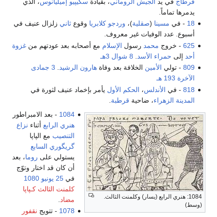
قرطاج
في يد
الجيش الروماني
، بقيادة
سكيپيو إميليانوس
، الذي
يدمرها تماماً.
18
- في
مسينا
(
صقلية
)،
وردجو كلابريا
وقوع
ثاني
زلزال عنيف في
أسبوع. عدد الوفيات غير معروف.
625
- خروج
محمد
رسول
الإسلام
مع أصحابه بعد عودتهم من
غزوة
أحد
إلى
حمراء الأسد
.
8 شوال
3هـ
809
- تولي
الأمين
الخلافة بعد وفاة
هارون الرشيد
.
3 جمادى
الآخرة
193 هـ
818
- في
الأندلس
،
الحكم الأول
يأمر بإخماد عنيف لثورة في
المدينة الزهراء
، ضاحية
قرطبة
.
1084
- بعد الامبراطور
هنري الرابع
أثناء
نزاع
التنصيب
مع الپاپا
گريگوري السابع
يستولي على
روما
، بعد
أن كان قد اختار وتوّج
في
25 يونيو
1080
كلمنت الثالث
كـپاپا
1084: هنري الرابع (يسار) وكلمنت الثالث.
مضاد
.
(وسط)
1078
- تتويج
نقفور