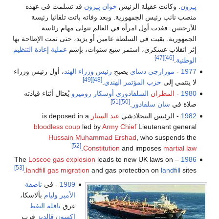
پـِرون
. وكانت عقيلة الرئيس
خوان پـِرون
قد تسلمت في عهده
منصب نائب رئيس الجمهورية. وبعد وفاته باتت تلقائيا رئيسة
للأرجنتين. فغدت أول امرأة في العالم تتولى مهام رئاسة
الجمهورية. بقيت في السلطة عامين أو يزيد، حتى تمت الإطاحة بها
إثر انقلاب عسكري، استمر سبع سنوات، بإسم
عملية إعادة التنظيم
[47]
[46]
الوطنية
.
1977
-
مورارجي دساي
يصبح
رئيس وزراء الهند
، أول رئيس وزراء
[49]
[48]
لا ينتمي إلى
حزب المؤتمر الهندي
.
1980
-
المطران
السلفادوري
أوسكار روميرو
يُغتال أثناء قيادته
[51]
[50]
صلاة في
سان سلفادور
.
1982
- الرئيس البنجلادشي
عبد الستار
is deposed in a
bloodless coup
led by
Army Chief
Lieutenant general
Hussain Muhammad Ershad
, who suspends the
[52]
.
Constitution
and imposes
martial law
Loscoe gas explosion
leads to new UK laws on
– The
1986
[53]
landfill gas migration
and gas protection on
landfill
sites.
1989
- في
ناصفة
الأمير وليام
بألاسكا،
غرق
ناقلة النفط
إكسون ڤالديز
قرب