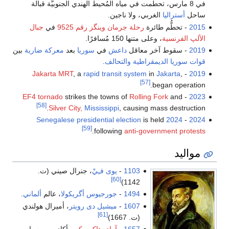
في 8 مارس، تحطمت في مياه المُحيط الهندي الجنوبيَّة قبالة
ساحل
أستراليا
الغربي، ولا ناجين.
2015
- تحطُّم طائرة
رحلة جرمان وينگز رقم 9525
في
جبال
الألپ الفرنسية
، وعلى متنها 150 مُسافرًا.
2019
- سقوط آخر معاقل
داعش
في
سوريا
بعد
معركة ضارية
بين
قوات سوريا الديمقراطية
والتحالف
.
Jakarta MRT
, a
rapid transit system
in
Jakarta
,
-
2019
[57]
began operation.
EF4 tornado
strikes the towns of
Rolling Fork
and
-
2023
[58]
Silver City,
Mississippi
, causing mass destruction.
is held
2024 Senegalese presidential election
-
2024
[59]
.
following
anti-government protests
مواليد
1103
-
يوى فـِيْ
، جنرال صيني (ت.
[60]
1142)
1494
-
جورجيوس أگريكولا
، عالم
ألماني
.
1607
-
ميشيل دى رويتر
، أميرال هولندي
[61]
(ت. 1667)
1657
-
آراي هاكوسكي
، أكاديمي وسياسي