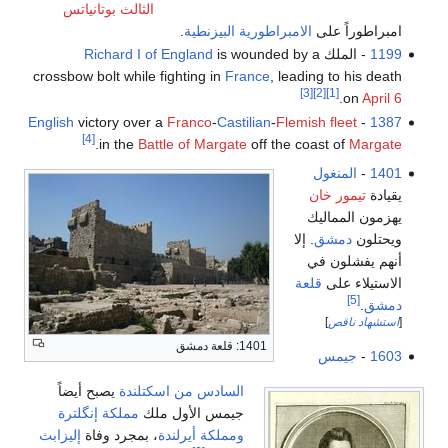
الثالث بوتانياتس
امبراطوراً على
الامبراطورية البيزنطية
.
1199
- الملك
is wounded by a
Richard I of England
crossbow bolt while fighting in
France
, leading to his death
[3]
[2]
[1]
.
on
April 6
English
victory over a
Franco
-
Castilian
-
Flemish
fleet
-
1387
[4]
.
in the
Battle of Margate
off the coast of
Margate
1401
-
المنغول
يقيادة
تيمور خان
يهزمون المماليك
ويحتلون
دمشق
. إلا
أنهم يفشلون في
الاستيلاء على
قلعة
[5]
دمشق
.
[
استشهاد ناقص
]
1401: قلعة دمشق
1603
-
جيمس
السادس من اسكتلندة
يصبح أيضاً
جيمس الأول ملك
مملكة إنگلترة
ومملكة أيرلندة
، بمجرد وفاة
إليزابث