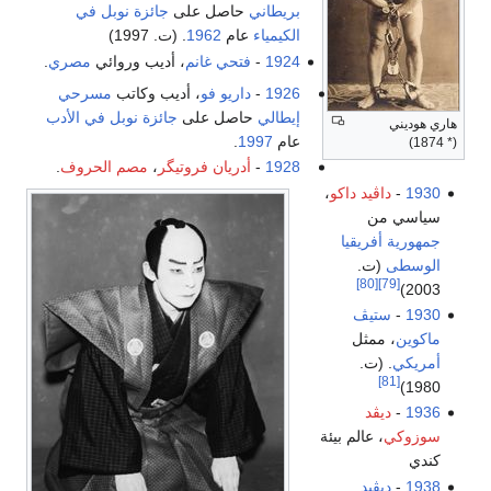
بريطاني
حاصل على
جائزة نوبل في
الكيمياء
عام
1962
. (ت. 1997)
1924
-
فتحي غانم
، أديب وروائي
مصري
.
1926
-
داريو فو
، أديب وكاتب
مسرحي
إيطالي
حاصل على
جائزة نوبل في الأدب
هاري هوديني
عام
1997
.
(* 1874)
1928
-
أدريان فروتيگر
،
مصم الحروف
.
1930
-
داڤيد داكو
،
سياسي من
جمهورية أفريقيا
الوسطى
(ت.
[80]
[79]
2003)
1930
-
ستيڤ
ماكوين
، ممثل
أمريكي
. (ت.
[81]
1980)
1936
-
ديڤد
سوزوكي
، عالم بيئة
كندي
1938
-
ديڤيد