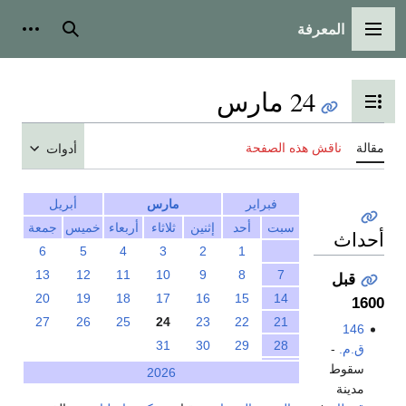
المعرفة
القائمة الرئيسية
بحث
أدوات
24 مارس
تبديل عرض جدول المحتويات
مقالة
ناقش هذه الصفحة
أدوات
فبراير
مارس
أبريل
سبت
أحد
إثنين
ثلاثاء
أربعاء
خميس
جمعة
أحداث
6
5
4
3
2
1
13
12
11
10
9
8
7
قبل
20
19
18
17
16
15
14
1600
27
26
25
24
23
22
21
146
31
30
29
28
ق.م.
-
سقوط
2026
مدينة