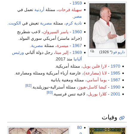
-
1959
سهيلة فرحات
، ممثلة
أردنية
تعمل في
مصر
.
نادية كرم
، ممثلة
مصرية
تعيش في
الكويت
.
1960
-
ياسر السيروان
، لاعب شطرنج
(جراند ماستر) أمريكي سوري المولد.
1967
-
ميسرة
، ممثلة
مصرية
.
داريو فو
(* 1926)
1969
-
إلير ميتا
، رجل دولة ألباني
ورئيس
ألبانيا
منذ 2017.
1970
-
لارا فلين بويل
، ممثلة أمريكية.
1985
-
لانا (مصارعة)
، عارضة أزياء أمريكية وممثلة ومصارعة.
1987
-
يوما أسامي
، ممثلة ومغنية يابانية
[82]
1990
-
كيشا كاسل-هيوز
، ممثلة أسترالية-نيوزيلندية.
[83]
2001
-
كلارا بوريل
، لاعبة تنس فرنسية.
وفيات
80
-
9