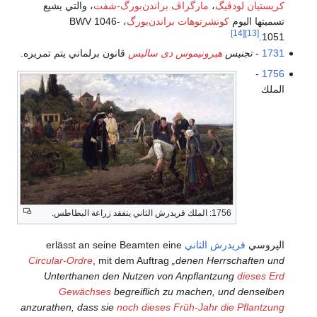
كريستيان لودڤيگ
،
مارگراڤ
براندن‌بورگ-شفت
، والتي يشيع
تسميتها اليوم
كونشرتوهات براندن‌بورگ
، BWV 1046-
[14]
[13]
1051.
1731
-
تجنيس
هيرونيموس دى ساليس
قانون برلماني يتم تمريره.
-
1756
الملك
1756: الملك فريدرش الثاني يتفقد زراعة البطاطس.
الپروسي
فريدرش الثاني
erlässt an seine Beamten eine
Circular-Ordre
, mit dem Auftrag
„denen Herrschaften und
Unterthanen den Nutzen von Anpflantzung
dieses Erd
Gewächses
begreiflich zu machen, und denselben
anzurathen, dass sie
noch dieses Früh-Jahr die Pflantzung