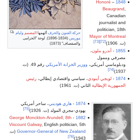
Honoré
–
1848
Beaugrand
,
Canadian
journalist and
politician, 18th
حركة الفنون والحرف
ألهمها
المصمم
وليام
Mayor of Montreal
موريس
(1834-1896). لوحة "الخزامى
[73]
[72]
(ت. 1906)
والصفصاف" (1873)
1855
-
أندرو ملون
،
مصرفي وممول
ودبلوماسي أمريكي،
ووزير الخزانة الأمريكي
رقم 49. (ت.
[74]
1937)
1874
-
لويجي أينودي
، سياسي واقتصادي إيطالي،
رئيس
الجمهورية الإيطالية
الثاني (ت. 1961)
1874
-
هاري هوديني
، ساحر أمريكي
[75]
يهودي-مجري المولد (ت. 1926)
George Monckton-Arundell, 8th
-
1882
Viscount Galway
, English politician, 5th
Governor-General of New Zealand
(ت.
[76]
1943)