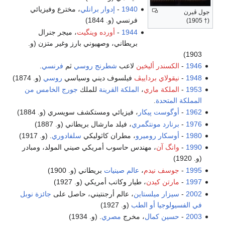
1940
-
إدوار برانلي
، مخترع وفيزيائي
جول ڤيرن
فرنسي (و. 1844)
(† 1905)
1944
-
أورده وينگيت
، ميجر جنرال
بريطاني، وصهيوني بارز وغير متزن (و.
1903)
1946
-
الكسندر أليخين
لاعب
شطرنج
روسي
ثم
فرنسي
.
1948
-
نيقولاي برداييڤ
فيلسوف ديني وسياسي
روسي
(و. 1874)
1953
-
الملكة ماري
،
الملكة القرينة
للملك
جورج الخامس من
المملكة المتحدة
.
1962
-
أوگوست پيكار
، فيزيائي ومستكشف سويسري (و. 1884)
1976
-
برنارد مونتگمري
، فيلد مارشال بريطاني (و. 1887)
1980
-
أوسكار روميرو
، مطران كاثوليكي
سلفادوري
. (و. 1917)
1990
-
وانگ آن
، مهندس حاسوب أمريكي صيني المولد، ومبادر
(و. 1920)
1995
-
جوسف نيدم
،
عالم صينيات
بريطاني (و. 1900)
1997
-
مارتن كيدن
، طيار وكاتب أمريكي (و. 1927)
2002
-
سيزار ميلستاين
، عالم أرجنتيني، حاصل على
جائزة نوبل
في الفسيولوجيا أو الطب
(و. 1927)
2003
-
حسين كمال
، مخرج
مصري
. (و. 1934)