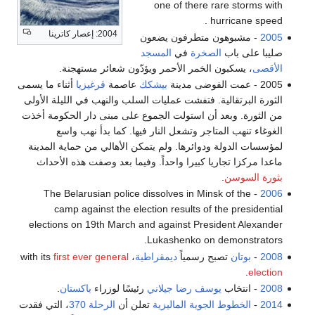
one of there rare storms with
hurricane speed .
2004: إعصار كاترينا
2005
- مشبوهون متطرفون يضعون
صليبا على باب
الصخرة
في
المسجد
الأقصى
، يسكبون الخمر الأحمر ويؤدّون شعائر مستهجنة.
2005 - عمت الفوضى مدينة
بيشكك
عاصمة
قرغيزيا
أثناء ما يسمى
الثورة البرتقالية. فتفشت عمليات السلب والنهب في الليلة الأولى
من الثورة. وبعد أن استولت الجموع على مبنى دار الحكومة أخذت
الغوغاء تنهب المتاجر وتشعل النار فيها. كما بدأ نهب واسع
لمؤسسات الدولة ودوائرها. ولم يتمكن الأهالي من حماية المدينة
ماعدا مركزا تجاريا كبيرا واحداً. وفيما بعد وصفت هذه الأحداث
بثورة السوسن
.
- The Belarusian police dissolves in Minsk of the
2006
camp against the election results of the presidential
elections on 19th March and against President Alexander
Lukashenko on demonstrators.
2008
-
بوتان
تصبح رسمياً
ديمقراطية
، with its
first ever general
.
election
2008
- انتخاب
يوسف رضا جيلاني
رئيسًا لوزراء
باكستان
.
2014
-
الخطوط الجوية الماليزية
تعلن أن
الرحلة 370
، التي فقدت