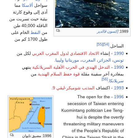
سواحل
ألاسكا
مما
أدى إلى وقوع كارثة
بيئية حيث تسربت من
الناقلة 40,000 طن
1989:
إكسون ڤالديز
من
النفط
الخام على
طول 1700 كم من
[55]
[54]
الساحل.
1990
- إنشاء
الاتحاد الاقتصادي لدول المغرب العربي
لكل من
تونس
،
الجزائر
،
المغرب
،
موريتانيا
وليبيا
.
1990
-
التدخل الهندي في الحرب الأهلية السريلانكية
ينتهي
بمغادرة آخر سفينة مقلة
قوة حفظ السلام الهندية
من
[56]
سريلانكا
.
1993
- اكتشاف
المذنب شوميكر-ليڤي 9
.
- The open for the
1996
secession of Taiwan entering
Kuomintang politician Lee Teng-
hui is despite the overtly
threatening military maneuvers
of the People's Republic of
1996: مضيق تايوان
China in the Taiwan Strait in the