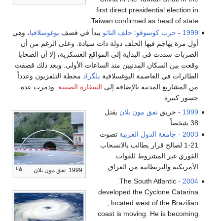
first direct presidential election in
Taiwan confirmed as head of state.
1999
-
حرب كوسوڤو
:
حلف الناتو
يبدأ في قصف
يوغوسلافيا
، وهي
أول مرة يهاجم فيها الحلف دولة ذات سيادة. وعلى الرغم من أن
الضربات سددت في البداية إلى المواقع العسكرية، إلا أن الضحايا
وقعت بين السكان المدنيين منذ الساعات الأولى. وبعد ذلك قصفت
الطائرات في العاصمة اليوغسلافية
بلگراد
محطة التلفزيون وعدداً
من المشاريع المدنية بالإضافة إلى
السفارة الصينية
. ودمرت عدة
جسور كبيرة.
1999
- حريق
نفق مون بلان
يقتل
38 شخصاً.
2003
-
جامعة الدول العربية
تصوت
21-1 لصالح قرار يطالب بالانسحاب
الفوري غير المشروط للقوات
الأمريكية والبريطانية من العراق.
1999: نفق مون بلان
- The South Atlantic
2004
developed the Cyclone Catarina
, located west of the Brazilian
coast is moving. He is becoming