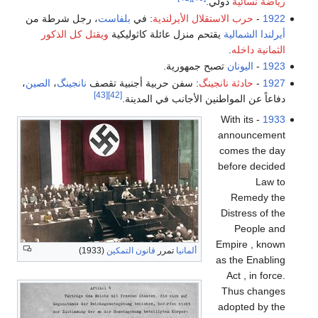
رياضة نسائية
دولي.
1922
-
حرب الاستقلال الأيرلندية
: في
بلفاست
، رجل شرطة من
أيرلندا الشمالية
يقتحم منزل عائلة كاثوليكية
ويقتل كل الذكور
الثمانية داخله
.
1923
-
اليونان
تصبح جمهورية.
1927
-
حادثة نانجينگ
: سفن حربية أجنبية تقصف
نانجينگ
،
الصين
،
[43]
[42]
دفاعاً عن المواطنين الأجانب في المدينة.
- With its
1933
announcement
comes the day
before decided
Law to
Remedy the
Distress of the
People and
Empire , known
ألمانيا
تمرر
قانون التمكين
(1933)
as the Enabling
Act , in force.
Thus changes
adopted by the