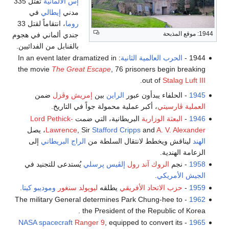
إس
الألمانية
تقتل 335
مدني
إيطالي
في
روما
، انتقاماً لقتل 33
1944: موقع المذبحة
جندي ألماني في هجوم
بالقنابل من الفدائيين.
1944 -
الحرب العالمية الثانية
: In an event later dramatized in
the movie
The Great Escape
, 76 prisoners begin breaking
.
out of
Stalag Luft III
1945
- الحلفاء يبدأون عبور
الراين
بين
إمريش
وڤزل
ضمن
العملية ڤارسيتي
، أكبر عملية محمولة جواً في التاريخ.
1946
-
البعثة الوزارية
البريطانية، التي ضمت
Lord Pethick-
A. V. Alexander
and
Stafford Cripps
, Sir
Lawrence
، يصل
الهند
ليناقش ويخطط لانتقال السلطة من
الراج البريطاني
إلى
الزعامة الهندية.
1958
- نجم
الروك آند رول
إلڤيس پرسلي
يُستدعى للتجنيد في
الجيش الأمريكي
.
1959
-
حزب الاتحاد الأفريقي
يطلقه
ليوپولد سنغور
وموديبو كيتا
.
- The military General determines Park Chung-hee to
1962
the President of the Republic of Korea .
NASA
spacecraft
Ranger 9
, equipped to convert its
-
1965