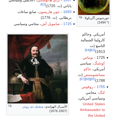
[62]
ياباني (ت. 1725)
1693
-
جون هاريسون
، صانع ساعات
بريطاني. (ت. 1776)
جورجيوس أگريكولا
(* 1494)
1725
-
صامويل آش
، محامي وسياسي
أمريكي. وحاكم
كارولينا الشمالية
التاسع (ت.
[64]
[63]
1813)
1725 -
توماس
كوشنگ
، سياسي
أمريكي،
حاكم
مساتشوستس
(ت.
[67]
[66]
[65]
1788)
1755
-
روفوس
كنگ
، محامي
وسياسي أمريكي،
United States
الأميرال الهولندي،
ميشيل دى رويتر
Ambassador to
(1607-1676)
the United