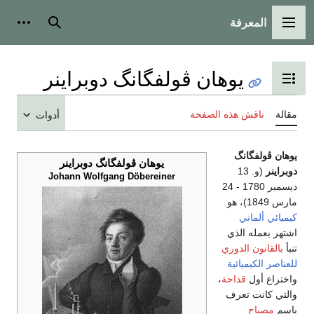
المعرفة
القائمة الرئيسية
بحث
أدوات
يوهان ڤولفگانگ دوبراينر
تبديل عرض جدول المحتويات
مقالة
ناقش هذه الصفحة
أدوات
يوهان ڤولفگانگ
يوهان ڤولفگانگ دوبراينر
دوبراينر
(و. 13
Johann Wolfgang Döbereiner
ديسمبر 1780 - 24
مارس 1849)، هو
كيميائي
ألماني
اشتهر بعمله الذي
تنبأ
بالقانون الدوري
للعناصر الكيميائية
واختراع أول
قداحة
،
والتي كانت تعرف
بإسم
مصباح