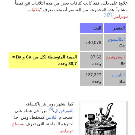
علاوة على ذلك، فقد كانت كثافات بعض من هذه الثلاثيات تتبع نمطاً
مشابهاً. هذه المجموعة من العناصر أصبحت تعرف "
بثلاثيات
[4]
[3]
دوبراينر
".
العنصر
البعد
الكالسيوم
40,078 u
Ca
السترونيوم
87,62
القيمة المتوسطة لكل من Ca و Ba ‏=
Sr
وحدة
88,7 وحدة
الباريوم
137,327
Ba
وحدة
كما اشتهر دوبراينر باكتشافه
[5]
الفورفورال
،
من أجل عمله على
استخدام
الپلاتين
كمحفظ، ومن أجل
اخترعه القداحة، التي تعرف
بمصباح
دوبراينر
.