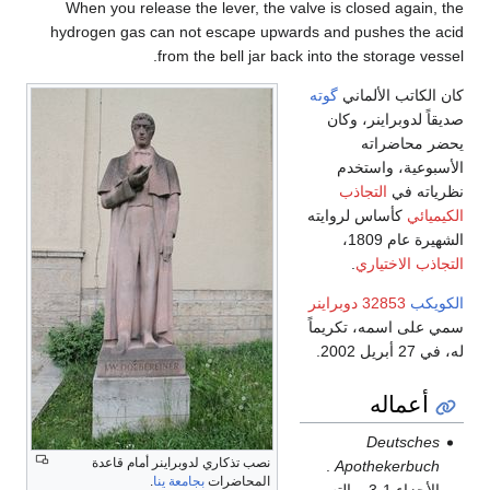
When you release the lever, the valve is closed again, the
hydrogen gas can not escape upwards and pushes the acid
from the bell jar back into the storage vessel.
كان الكاتب الألماني
گوته
صديقاً لدوبراينر، وكان
يحضر محاضراته
الأسبوعية، واستخدم
نظرياته في
التجاذب
الكيميائي
كأساس لروايته
الشهيرة عام 1809،
التجاذب الاختياري
.
الكويكب
32853 دوبراينر
سمي على اسمه، تكريماً
له، في 27 أبريل 2002.
أعماله
Deutsches
نصب تذكاري لدوبراينر أمام قاعدة
.
Apothekerbuch
المحاضرات
بجامعة ينا
.
الأجزاء 1-3 . بالتس،