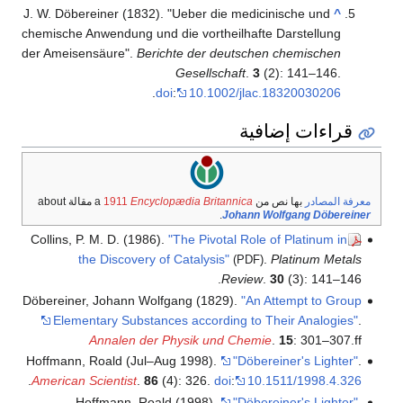
J. W. Döbereiner (1832). "Ueber die medicinische und
^
chemische Anwendung und die vortheilhafte Darstellung
der Ameisensäure".
Berichte der deutschen chemischen
Gesellschaft
.
3
(2): 141–146.
.
doi
:
10.1002/jlac.18320030206
قراءات إضافية
معرفة المصادر
بها نص من a
Encyclopædia Britannica
1911
مقالة about
.
Johann Wolfgang Döbereiner
Collins, P. M. D. (1986).
"The Pivotal Role of Platinum in
the Discovery of Catalysis"
.
Platinum Metals
(PDF)
Review
.
30
(3): 141–146.
Döbereiner, Johann Wolfgang (1829).
"An Attempt to Group
Elementary Substances according to Their Analogies"
.
Annalen der Physik und Chemie
.
15
: 301–307.
ff
Hoffmann, Roald (Jul–Aug 1998).
"Döbereiner's Lighter"
.
.
American Scientist
.
86
(4): 326.
doi
:
10.1511/1998.4.326
Hoffmann, Roald (1998).
"Döbereiner's Lighter"
.