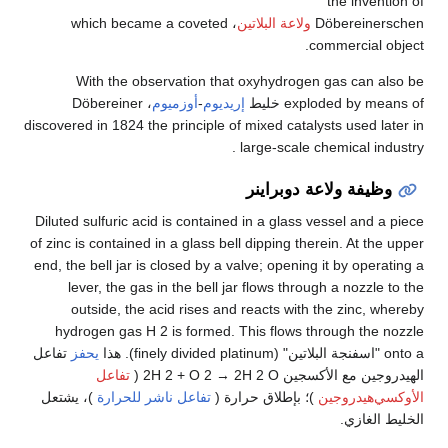
the invention of
Döbereinerschen
ولاعة البلاتين
، which became a coveted
commercial object.
With the observation that oxyhydrogen gas can also be
exploded by means of خليط
إريديوم
-
أوزميوم
، Döbereiner
discovered in 1824 the principle of mixed catalysts used later in
large-scale chemical industry .
وظيفة ولاعة دوبراينر
Diluted sulfuric acid is contained in a glass vessel and a piece
of zinc is contained in a glass bell dipping therein. At the upper
end, the bell jar is closed by a valve; opening it by operating a
lever, the gas in the bell jar flows through a nozzle to the
outside, the acid rises and reacts with the zinc, whereby
hydrogen gas H 2 is formed. This flows through the nozzle
onto a "اسفنجة البلاتين" (finely divided platinum). هذا
يحفز
تفاعل
الهيدروجين مع الأكسجين 2H 2 + O 2 → 2H 2 O (
تفاعل
الأوكسي‌هيدروجين
)؛ بإطلاق حرارة (
تفاعل ناشر للحرارة
)، يشتعل
الخليط الغازي.