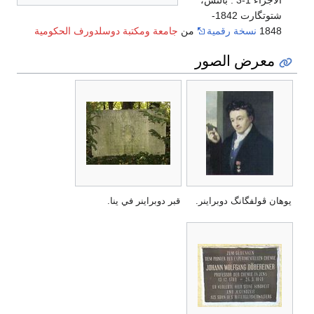
شتوتگارت 1842-
1848
نسخة رقمية
من
جامعة ومكتبة دوسلدورف الحكومية
معرض الصور
يوهان ڤولفگانگ دوبراينر.
قبر دوبراينر في ينا.