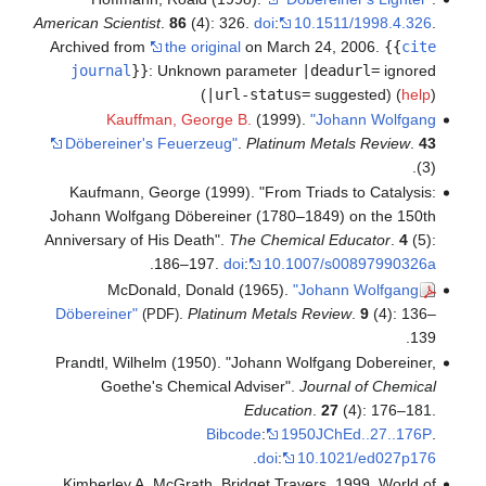
American Scientist
.
86
(4): 326.
doi
:
10.1511/1998.4.326
.
Archived from
the original
on March 24, 2006.
{{
cite
journal
}}
:
Unknown parameter
|deadurl=
ignored
(
|url-status=
suggested) (
help
)
Kauffman, George B.
(1999).
"Johann Wolfgang
Döbereiner's Feuerzeug"
.
Platinum Metals Review
.
43
(3).
Kaufmann, George (1999). "From Triads to Catalysis:
Johann Wolfgang Döbereiner (1780–1849) on the 150th
Anniversary of His Death".
The Chemical Educator
.
4
(5):
.
186–197.
doi
:
10.1007/s00897990326a
McDonald, Donald (1965).
"Johann Wolfgang
Döbereiner"
.
Platinum Metals Review
.
9
(4): 136–
(PDF)
139.
Prandtl, Wilhelm (1950). "Johann Wolfgang Dobereiner,
Goethe's Chemical Adviser".
Journal of Chemical
Education
.
27
(4): 176–181.
Bibcode
:
1950JChEd..27..176P
.
.
doi
:
10.1021/ed027p176
Kimberley A. McGrath, Bridget Travers. 1999. World of