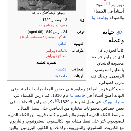
[1]
دوبراينر
.
أصبح
أستاذاً في الكيمياء
يوهان ڤولفگانگ دوبراينر.
والصيدلة
بجامعة ينا
.
وُلِدَ
13 ديسمبر 1780
هوف
،
إمارة بايرويت
حياته
توفي
24 مارس 1849
(aged 68)
ينا
،
گراندوقية زاكسه-ڤايمر-أيزناخ
وعمله
القومية
ألماني
كابناً لحوذي، كان
عـُرِف بـ
ثلاثيات دوبراينر
مصباح دوبراينر
لدى دوبراينر فرصة
السيرة العلمية
محدودة للالتحاق
المجالات
الكيمياء
بالتعليم المدرسي
الرسمي. ولذلك فقد
الهيئات
جامعة ينا
تدرب كصيدلي،
حيث كان غزير القراءة ويداوم على حضور المحاضرات العلمية. وفي
النهاية أصبح أستاذاً في
جامعة ينا
عام 1810؛ كما درس الكيمياء في
[2]
ستراسبورگ
. في عمل نُشر عام 1829،
ذكر دوبراينر الاتجاهات في
بعض خصائص مجموعات مختارة من العناصر. على سبيل المثال،
متوسط الكتلة الذرية لليثيوم والبوتاسيوم كانت قريبة من الكتلة الذرية
للصوديوم. عُثر على نمط مشابه مع الكالسيوم، السترونيوم، والباريوم،
مع الكبريت، السلنيوم، والتلوريوم، وكذلك مع الكلور، البرومين، واليود.