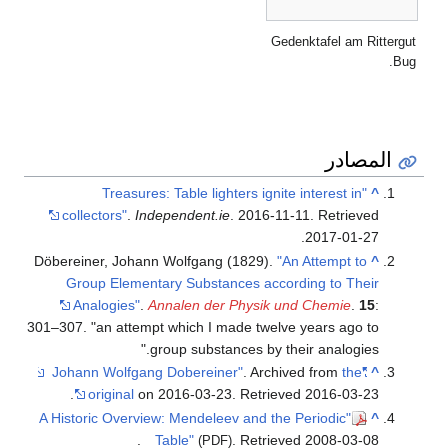
Gedenktafel am Rittergut
Bug.
المصادر
"Treasures: Table lighters ignite interest in
^
collectors"
.
Independent.ie
. 2016-11-11
. Retrieved
.
2017-01-27
Döbereiner, Johann Wolfgang (1829).
"An Attempt to
^
Group Elementary Substances according to Their
Analogies"
.
Annalen der Physik und Chemie
.
15
:
301–307.
an attempt which I made twelve years ago to
group substances by their analogies.
. Archived from
the
"Johann Wolfgang Dobereiner"
^
.
original
on 2016-03-23
. Retrieved
2016-03-23
"A Historic Overview: Mendeleev and the Periodic
^
.
Table"
. Retrieved
2008-03-08
(PDF)