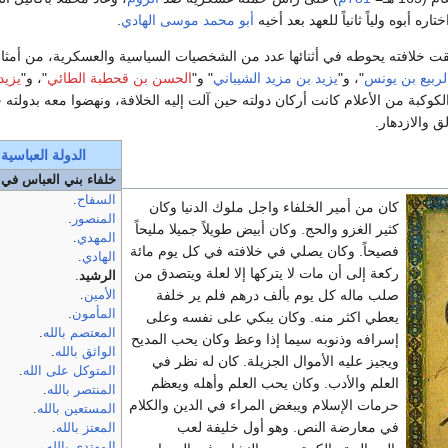
ه أبوه ولياً ثانياً للعهد بعد أخيه
أبو محمد موسى الهادي
.
قت خلافته يحوطه في أثنائها عدد من الشخصيات السياسية والعسكرية، من أمثال
لربيع بن يونس
"، و"
يزيد بن مزيد الشيباني
" و"
الحسن بن قحطبة الطائي
"، و"
يزيد
لكوكبة من الأعلام كانت أركان دولته حين آلت إليه الخلافة، ونهضوا معه بدولته 
ق والازدهار.
الدولة العباسية
خلفاء بني العباس في 
السفاح
.
كان من أمير الخلفاء واجل ملوك الدنيا وكان
المنصور
.
كثير الغزو والحج. وكان أبيض طويلاً جميلا مليحاً
المهدي
.
فصيحاً. وكان يصلي في خلافته في كل يوم مائة
الهادي
.
ركعة إلى أن مات لا يتركها إلا لعلة ويتصدق من
الرشيد
.
صلب ماله كل يوم بألف درهم فلم ير خلفة
الأمين
.
المأمون
.
يعطي اكثر منه. وكان يبكي على نفسه وعلى
المعتصم بالله
.
إسرافه وذنوبه سيما إذا وعظ وكان يحب المديح
الواثق بالله
.
ويجيز عليه الأموال الجزيلة. كان له نظر في
المتوكل على الله
.
العلم والأدب. وكان يحب العلم وأهله ويعظم
المنتصر بالله
.
حرمات الإسلام ويبغض المراء في الدين والكلام
المستعين بالله
.
في معارضة النص. وهو أول خليفة لعب
المعتز بالله
.
المهتدي بالله
.