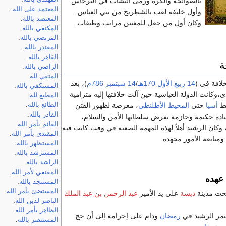
بالصوالجة والكرة ورمى النشاب في البرجاس
المعتمد على الله
.
وأول خليفة لعب بالشطرنج من بني العباس.
المعتضد بالله
.
وكان أول من جعل للمغنين مراتب وطبقات.
المكتفي بالله
.
المرتضي بالله
.
المقتدر بالله
.
القاهر بالله
.
ة
الراضي بالله
.
المتقي لله
.
خلافة في (
14 ربيع الأول
170هـ
/
14 سبتمبر
786م
)، بعد
المستكفي بالله
.
،وكانت الدولة العباسية حين آلت خلافتها إليه مترامية
المطيع لله
.
سط
أسيا
حتى
المحيط الأطلنطي
، معرضة لظهور الفتن
الطائع بالله
.
القادر بالله
.
قيادة حكيمة وحازمة يفرض سلطانها الأمن والسلام،
القائم بأمر الله
.
، وكان الرشيد أهلاً لهذه المهمة الصعبة في وقت كانت فيه
المقتدي بأمر الله
.
متابعة الأمور مجهدة.
المستظهر بالله
.
المسترشد بالله
.
الراشد بالله
.
المقتفي لأمر الله
.
عهده
المستنجد بالله
.
المستضئ بأمر الله
.
ت مدينة
دبسة
على يد الأمير
عبد الرحمن بن عبد الملك
الناصر لدين الله
.
الظاهر بأمر الله
.
مر الرشيد في
رمضان
ودام على إحرامه إلى أن حج
المستنصر بالله
.