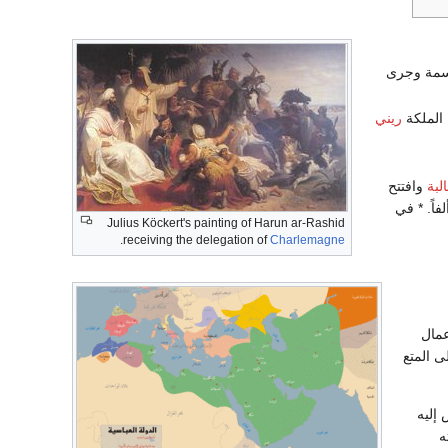
نسمة وجرى
 الملكة
ريني
لبة
وافتتح
اً. * في
Julius Köckert's painting of Harun ar-Rashid
.
receiving the delegation of
Charlemagne
عمال
ى المتع
 إليه
ه