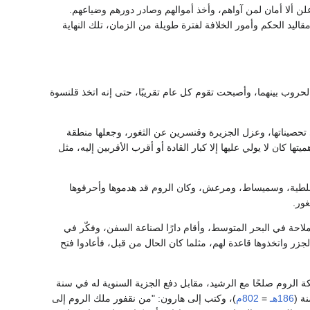
علن ألا أمان لمن آواهم، وأخذ أموالهم وصادر دورهم وضياعهم.
ليد الحكم وأمور الخلافة لفترة طويلة من الزمان، تلك النهاية
حروب بينهما، وأصبحت تقوم كل عام تقريبًا، حتى إنه اتخذ قلنسوة
 تحصيناتها، وعزل الجزيرة وقنسرين عن الثغور، وجعلها منطقة
ا كان لا يولي عليها إلا كبار القادة أو أقرب الأقربين إليه، مثل
ل: قلطية، وسميساط، ومرعش، وكان الروم قد هدموها وأحرقوها
غور.
احة في البحر المتوسط، وأقام دارًا لصناعة السفن، وفكّر في
جزر واتخذوها قاعدة لهم، مثلما كان الحال من قبل، فأعادوا فتح
ة الروم صلحًا مع الرشيد، مقابل دفع الجزية السنوية له في سنة
ة (
186هـ
=
802م
)، وكتب إلى هارون: "من نقفور ملك الروم إلى