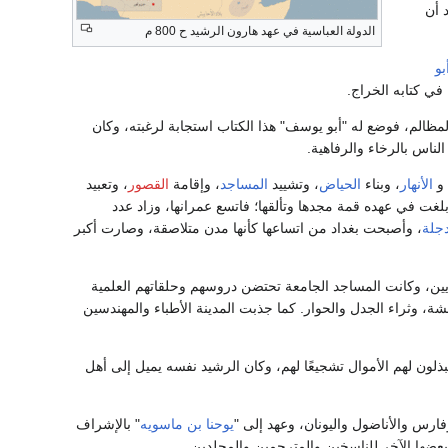
ة بعد أن
الدولة العباسية في عهد هارون الرشيد ح 800 م
بو
 في كتابه الخراج.
مظالم، فوضع له "أبو يوسف" هذا الكتاب استجابة لرغبته، وكان
الناس بالرخاء والرفاهية.
و
الأنهار
، وبناء
الحياض
، وتشييد
المساجد
، وإقامة
القصور
، وتعبيد
لغت في عهده قمة مجدها وتألقها؛ فاتسع عمرانها، وزاد عدد
جلة
، وأصبحت بغداد من اتساعها كأنها مدن متلاصقة، وصارت أكبر
غويين، وكانت المساجد الجامعة تحتضن دروسهم وحلقاتهم العلمية
ة، وثراء الجدل والحوار. كما جذبت المدينة الأطباء والمهندسين
ذلون لهم الأموال تشجيعًا لهم، وكان الرشيد نفسه يميل إلى أهل
ارس والأناضول واليونان، وعهد إلى "
يوحنا بن ماسويه
" بالإشراف
عضها الآخر للناسخين والمترجمين والمجلدين.