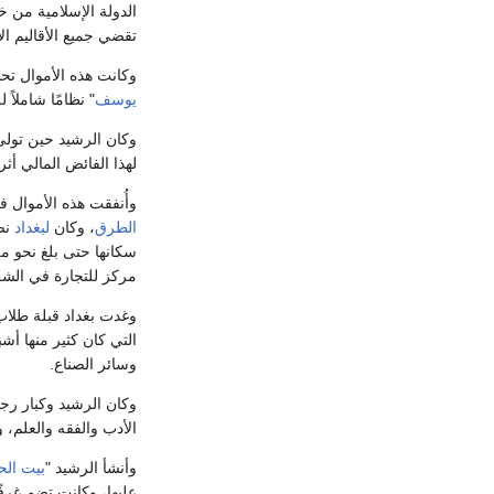
تقضي جميع الأقاليم الإ
وكانت هذه الأموال تح
يوسف
" نظامًا شاملاً
وكان الرشيد حين تولى 
لهذا الفائض المالي أثر
وأُنفقت هذه الأموال 
الطرق
، وكان
لبغداد
نصي
سكانها حتى بلغ نحو مل
مركز للتجارة في الشر
وغدت بغداد قبلة طلاب 
التي كان كثير منها أش
وسائر الصناع.
وكان الرشيد وكبار رجا
الأدب والفقه والعلم، 
وأنشأ الرشيد "
بيت الح
عليها، وكانت تضم غرف