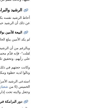
الرشيد والبرا
أحاط الرشيد نفسه بكب
عن ذلك أن الرشيد حب
البيعة للأمين بولا
لم يكد الأمين يبلغ ال
وبالرغم من أن الرشيد 
لقلت"- فإنه قدَّم محم
على رأيهم، وتحقيق تلك
وكانت حجتهم في ذلك أن
ونالوا لديه حظوة ومكان
استدعى الرشيد الأمراء
الخميس (6 من
شعبان
وجعل ولايته تحت إدارة
دور البرامكة في 