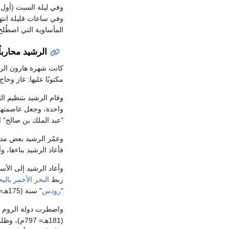
وفي ليلة السبت (أول
وفي ساعات قليلة انتهت
المأساوية التي اصطُلح 
الرشيد محارباً
كانت شهرة هارون الرشي
مكتوبًا عليها: غاز وحاج.
وقام الرشيد بتنظيم ا
واحدة، وجعل عاصمتها أن
"عبد الملك بن صالح" ا
وعمّر الرشيد بعض مدن
فأعاد الرشيد بناءها، و
وأعاد الرشيد إلى الأ
ربط
البحر الأحمر
بالب
"
رودس
" سنة (175هـ= 791م)، وأغاروا على
واضطرت دولة الروم أم
(181هـ= 797م)، وظلت المعاهدة سارية حتى نقضها إمبراطور الروم،