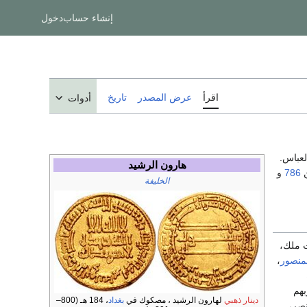
إنشاء حساب
دخول
اقرأ
عرض المصدر
تاريخ
أدوات
لعباس.
هارون الرشيد
ن
786
و
الخليفة
ت ملك،
منصور
،
بهم
دينار ذهبي
لهارون الرشيد ، مصكوك في
بغداد
، 184 هـ (800–
نصر،