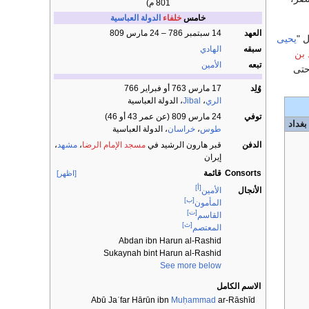
801 م)
خامس
خلفاء
الدولة العباسية
العهد
14 سبتمبر 786 – 24 مارس 809
 "
يحيى
سبقه
الهادي
 بن
تبعه
الأمين
حتى
وُلِد
17 مارس 763 أو فبراير 766
الري
،
Jibal
، الدولة العباسية
توفي
24 مارس 809 (عن عمر 43 أو 46)
بغداد
طوس
،
خراسان
، الدولة العباسية
الدفن
قبر هارون الرشيد في
مسجد الإمام الرضا
،
مشهد
،
إيران
Consorts
قائمة
[اظهر]
[أ]
الأنجال
الأمين
[ب]
المأمون
[ت]
القاسم
[ث]
المعتصم
Abdan ibn Harun al-Rashid
Sukaynah bint Harun al-Rashid
See more below
الاسم الكامل
Abū Jaʿfar Hārūn ibn
Muḥammad
ar-Rāshīd