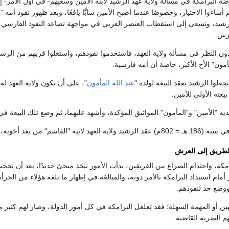
 البرامكة في مسألة ولاية عهد الرشيد لابنه الأمين وسعيهم- في أول الأمر- إلى 
م أساءوا الاختيار، وخصوصًا عندما أصبح الأمين شابًّا يافعًا، وبعد ظهور نفوذ أمه
شيد، وتسعى إلى استقطاب العنصر العربي في مواجهة تصاعد النفوذ الفارسي مم
فرس.
يدون النظر في مسألة ولاية العهد، فاستخدموا نفوذهم، واستغلوا قربهم من الرش
ون" الأخ الأكبر، خاصة أن أمه فارسية.
علوا الرشيد يعقد البيعة لولده "
عبد الله المأمون
"، على أن تكون ولاية العهد له
عته الأولى للأمين.
ديه "الأمين" و"المأمون" المواثيق المؤكدة، وأشهد عليهما، ثم وضع تلك البيع
" من بعد أخويه، ولقبه بـ"المؤتمن".
الطريق إلى العرش
امكة، واحتدام الصراع بين الفريقين، بدأت الأمور تتخذ منحىً جديدًا، بعد أن 
مام استبداد البرامكة بالأمر دونه، والمبالغة في إظهار ما بلغه هؤلاء من الجرأ
وضع حد لنفوذهم.
هين أو المهمة السهلة؛ فقد تغلغل البرامكة في كل أمور الدولة، وصار لهم كثير 
م الضربة القاضية.