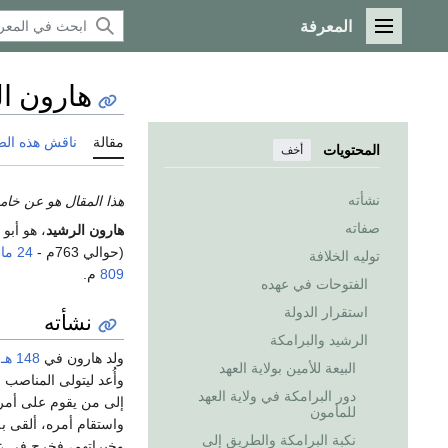
المعرفة
القائمة الرئيسية
هارون ا
مقالة
ناقش هذه ال
المحتويات
أخف
نشأته
هذا المقال هو عن خامس
صفاته
هارون الرشيد
، هو أبو
(حوالي 763م -
24 مارس
توليه الخلافة
809
م.
الفتوحات في عهده
استقرار الدولة
نشأته
الرشيد والبرامكة
ولد هارون في
148 هـ
،
البيعة للأمين بولاية العهد
وأُعد ليتولى المناصب ا
دور البرامكة في ولاية العهد
إلى من يقوم على أمره ته
للمأمون
واستقام أمره، ألقى به
نكبة البرامكة والطريق إلى
وخبراتهم، فخرج في عام (65