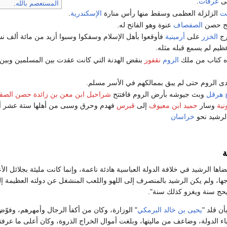
ى
عرفات
.
المستعصم بالله
.
الزلزلة العظمى وسقط منها رأس منارة
الإسكندرية
.
ح حصن
الصفصاف
عنوة وهو الفاتح له.
ج
الخزر
على
أرمينية
فأوقعوا بأهل الإسلام وسفكوا وسبوا أزيد من مائة ألف 
ظيم لم يسمع قبله مثله.
ه كتاب من ملك
الروم
نقفور
بنقض الهدنة التي كانت عقدت بين المسلمين وبين
ى الروم حتى لم يبق بممالكهم في الأسر مسلم.
هرقل
وبث جيوشه بأرض الروم فافتتح
شراحيل
ابن معن بن زائدة
حصن الصقا
نية
وسار
حميد ابن معيوف
إلى
قبرس
فهدم وحرق وسبى من أهلها ستة عشر ألف
لرشيد نحو
خراسان
ة
اها الرشيد في خلافة الدولة العباسية هادئة ناعمة، وإنما كانت مليئة بجلائل الأ
ها، ولم يكن الرشيد بالمنصرف إلى اللهو واللعب المنشغل عن دولته العظيمة إل
"يحج سنة ويغزو كذلك سنة".
ن قلد "
يحيى بن خالد البرمكي
" الوزارة، وكان من أكفأ الرجال وأمهرهم، وفوّض
اء الدولة، وضاعف من ماليتها، وبلغت أموال الخراج الذروة، وكان أعلى ما عرفت