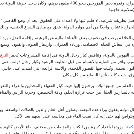
الدولة الإسلامية من خراج، وقدره بعض المؤرخين بنحو 400 مليون درهم، وكان يدخل خزينة الدول
سلامية حاجتها.
صل بطريقة شرعية، لا ظلم فيها ولا اعتداء على الحقوق، بعد أن وضع القاضي "
أ
 للخراج باعتباره واحدًا من أهم موارد الدولة، يتفق مع مبادئ الشرع الحنيف، وذلك
الخلافة يرغب في تخفيف بعض الأعباء المالية عن الرعية، وإقامة العدل، ورد ال
ه في انتعاش الحياة الاقتصادية، وزيادة العمران، وازدهار العلوم، والفنون، وتمتع 
في النهوض بالدولة، وتنافس كبار رجال الدولة في إقامة المشروعات كحفر
الترع
ب وافر من العناية والاهتمام من قبل الخليفة الرشيد وكبار رجال دولته، حتى ب
يون نسمة، وبُنيت فيها القصور الفخمة، والأبنية الرائعة التي امتدت على جانبي
د
ق، حيث كانت تأتيها البضائع من كل مكان.
العلم من جميع البلاد، يرحلون إليها حيث كبار الفقهاء والمحدثين والقراء والل
به بالمدارس العليا، من حيث غزارة العلم، ودقة التخصص، وحرية الرأس والمناقش
ل دولته يقفون وراء هذه النهضة، يصلون أهل العلم والدين بالصلات الواسعة، ويب
ويتواضع لهم حتى إنه كان يصب الماء في مجالسه على أيديهم بعد الأكل.
كمة
" وزودها بأعداد كبيرة من الكتب والمؤلفات من مختلف بقاع الأرض كالهند وف
ًا عديدة تمتد بينها أروقة طويلة، وخُصصت بعضها للكتب، وبعضها للمحاضرات، وب