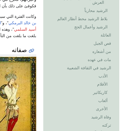
العرش
فكوفئ على ذلك بأن اختار
الرشيد محارباً
وكانت الفترة التي سب
بلاط الرشيد محط أنظار العالم
بن خالد البرمكي
"، و"
ا
الرشيد وأعمال الحج
أسيد السلمي
"، وهذه ا
العائلة
بلغت ما بلغت من التأل
فص الجبل
صفاته
من أشعاره
مات في عهده
الرشيد في الثقافة الشعبية
الأدب
الأفلام
كاريكاتير
ألعاب
الأخرى
وفاة الرشيد
تركته