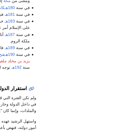
ومشى من
مكة
إل
في سنة
180هـكانت
في سنة
181هـ
فت
في سنة
183هـ
خر
على الإسلام أمر ع
في سنة
187هـ
أتا
ملكة الروم.
في سنة
189هـ
فاد
في سنة
190هـفتح
يزيد بن مخلد
ملقو
سنة
192هـ
توجه ا
استقرار الدول
ولم تكن الفترة التي قض
في داخل الدولة وخارج
والملذات، وإنما كان 
واستهل الرشيد عهده بأ
أمور دولته، فنهض بأعب