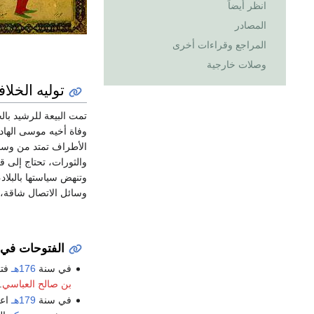
انظر أيضاً
المصادر
المراجع وقراءات أخرى
وصلات خارجية
توليه الخلاف
تمت البيعة للرشيد بال
وفاة أخيه موسى الهادي
الأطراف تمتد من و
والثورات، تحتاج إلى 
وتنهض سياستها بالبلاد
وسائل الاتصال شاقة، و
الفتوحات في 
في سنة
176هـ
فتح
بن صالح العباسي
.
في سنة
179هـ
اعت