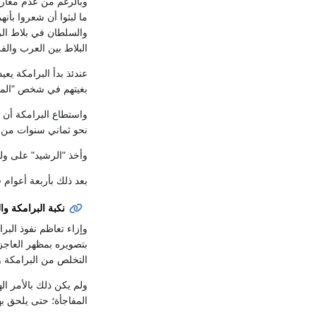
وبالرغم من عدم معارضة
ما لبثوا أن شعروا بأنه
والسلطان في بلاط الر
البلاط بين العرب وال
عندئذ بدأ البرامكة يع
بغيتهم في شخص "المأم
واستطاع البرامكة أن يج
نحو ثماني سنوات من بي
وأخذ "الرشيد" على ول
بعد ذلك بأربعة أعوام في سنة (186 هـ = 802م) عقد الرشيد ولاية العهد لابنه "القاسم
نكبة البرامكة و
وإزاء تعاظم نفوذ البر
بتصويره بمظهر العاجز أ
التخلص من البرامكة و
ولم يكن ذلك بالأمر ال
المفاجأة؛ حتى يلحق به