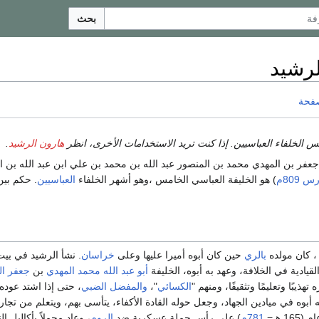
بحث
لرشيد
صفحة
 الخلفاء العباسيين. إذا كنت تريد الاستخدامات الأخرى، انظر
هارون الرشيد
.
 جعفر بن المهدي محمد بن المنصور عبد الله بن محمد بن علي ابن عبد الله بن ا
809م
) هو الخليفة العباسي الخامس ،وهو أشهر الخلفاء
العباسيين
. حكم بي
 كان مولده
بالري
حين كان أبوه أميرا عليها وعلى
خراسان
. نشأ الرشيد في بي
لقيادية في الخلافة، وعهد به أبوه، الخليفة
أبو عبد الله محمد المهدي
بن
جعفر ال
ذيبًا وتعليمًا وتثقيفًا، ومنهم "
الكسائي
"،
والمفضل الضبي
، حتى إذا اشتد عوده
 أبوه في ميادين الجهاد، وجعل حوله القادة الأكفاء، يتأسى بهم، ويتعلم من تجار
1 هـ=
781م
) على رأس حملة عسكرية ضد
الروم
، وعاد محملاً بأكاليل ال