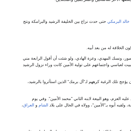
خالد البرمكي
حتى حدث نزاع بين الخليفة الرشيد والبرامكة ونتج
ن الخلافة له من بعد أبيه.
نصور، ونسك المهدي، وعزة الهادي، ولو شئت أن أقول الرابعة مني
البيت لعباسي واجتماعهم على تولية الأمين كانت وراء نزول الرشيد
يؤجج تلك الرغبة كرههم لـ"آل برمك" الذين استأثروا بالرشيد،
يه العزم، وهو البيعة لابنه الثاني "محمد الأمين". وفي يوم
 ولقبه أبوه بـ"الأمين"، وولاه في الحال على بلاد
الشام
و
العراق
،