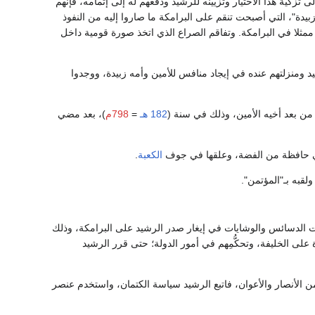
تزكية هذا الاختيار وتزيينه للرشيد ودفعهم له إلى إتمامه، فإنهم
 "زبيدة"، التي أصبحت تنقم على البرامكة ما صاروا إليه من النفوذ
ثلا في البرامكة. وتفاقم الصراع الذي اتخذ صورة قومية داخل
يد ومنزلتهم عنده في إيجاد منافس للأمين وأمه زبيدة، ووجدوا
 من بعد أخيه الأمين، وذلك في سنة (
182 هـ
=
798م
)، بعد مضي
ة في حافظة من الفضة، وعلقها في جوف
الكعبة
.
نجحت الدسائس والوشايات في إيغار صدر الرشيد على البرامكة، وذلك
ة على الخليفة، وتحكُّمِهم في أمور الدولة؛ حتى قرر الرشيد
من الأنصار والأعوان، فاتبع الرشيد سياسة الكتمان، واستخدم عنصر