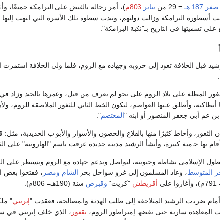
صفر
187 هـ
= 29 من
يناير
803م
)، أمر رجاله بالقبض على البرامكة جميعًا، وأ
 أسطورة البرامكة وزالت دولتهم، وتبدت سطوة تلك الأسرة التي انتهت إليها مقا
على تسميتها في التاريخ بـ"نكبة البرامكة".
د قبل الخلافة تعود إلى حروبه وجهاده مع الروم، فلما ولي الخلافة استمرت ال
لثغور المطلة على بلاد الروم على نحو لم يعرف من قبل، وعمرها بالجند وزاد في
طاكية، وأطلق عليها العواصم، لتكون الخط الثاني للثغور الملاصقة للروم، ولأهميته
بن عم أبي جعفر المنصور أو ابنه "
المعتصم
".
 الثغور، وأحاط كثيرًا منها بالقلاع والحصون والأسوار والأبواب الحديدية، مث
أقام بها حامية كبيرة، وأنشأ الرشيد مدينة جديدة عرفت باسم "الهارونية" على الث
سطول الإسلامي نشاطه وحيويته، ليواصل ويدعم جهاده مع الروم ويسيطر على المل
حر المتوسط
، وعاد المسلمون إلى غزو سواحل بحر
الشام
ومصر
، ففتحوا بعض ال
أقريطش
"كريت"
وقبرص
سنة (190هـ= 806م).
ام ضربات الرشيد المتلاحقة إلى طلب الهدنة والمصالحة، فعقدت "
إيريني
" ملك
نقفور
، الذي خلف إيريني في سن