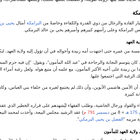
مكة
ار القادة والرجال من ذوي القدرة والكفاءة وخاصةً من
البرامكة
أمثال
يحيى بن 
س البرامكة وعلى رأسهم كبيرهم وأميرهم يحي بن خالد البرمكي.
ية العهد
خامسة من عمره حتى اجتهدت أمه زبيدة وأخواله في أن تؤول إليه ولاية العهد، لتكو
كان يتوسم النجابة والرجاحة في "عبد الله المأمون"، ويقول: "إن فيه حزم الم
دا بن زبيدة على أخيه الأكبر المأمون، مع علمه أن متبع هواه. ولعل رغبة أمراء 
 الرغبة التي اجتمعوا عليها.
 الأمين هاشمي الأبوين، وأن ذلك لم يجتمع لغيره من خلفاء بني العباس، وكان 
ة كبيرة.
 والقواد ورجال الحاشية، وطلب الفقهاء ليُشهدهم على قراره الخطير الذي عقد عل
175 هـ
= 8 من
ديسمبر
791 م
) عقد الرشيد مجلس البيعة، وأخذت لمحمد البيعة،
 مربيه "
الفضل بن يحيى البرمكي
".
ولاية العهد للمأمون