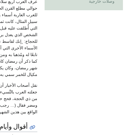
وصلات خارجية
عرف العرب أربع سلاسل
حوالي مطلع القرن الخ
للعرب العاربة أسماء 
سبيل المثال، كانت ثمو
التي أُطلقت عليه قبل
الشخص الذي يعدل بربه
للحجاج: ¸إنك لقاسط ع
الأسماء الأخرى التي أط
تابعًا له ومُذهبا به و
كما ذكر أن رمضان كان
شهر رمضان، وكان يكثر
مكيال للخمر سمي به ل
جعلته العرب بالنَّسيء
ومضر فقال (… رجب مض
الواقع بين هذين الشه
أقوال وأيام