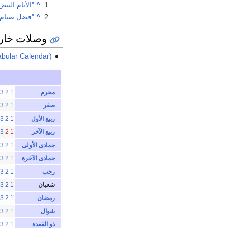
^
"الأيام الب
^
"فضل صيام ال
وصلات خار
abular Calendar)
محرم
1
2
3
صفر
1
2
3
ربيع الأول
1
2
3
ربيع الآخر
1
2
3
جمادى الأولى
1
2
3
جمادى الآخرة
1
2
3
رجب
1
2
3
شعبان
1
2
3
رمضان
1
2
3
شوال
1
2
3
ذو القعدة
1
2
3