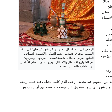
ـ وذلك
ان
. فعلى
لأسماء
ومن
جعله
غلة،
الوصف:في ليلة اكتمال القمر من كل شهر "شعبان" في
مه على
التقويم الهجري الإسلامي، يقيم السكان الأصليون لسواحل
ن) فهو
الخليج العربي احتفالات شعبية تسمى "القرهون" ويخرجون
في الشوارع للاحتفال والاحتفال. توزيع الحلويات على الأطفال
من العادات والتقاليد القديمة
عبان، وقد
وضعه
، فحج حينئذ حجة الوداع، وأبطل النَّسيء، لذلك سمي حجًا أقوم. وقد حدد الرسول ³ مكانه من التقويم عند تحديده رجب الذي كانت تختلف فيه قبيلتا ربيعة
نه من شهر إلى شهر فيتحول عن موضعه فأوضح لهم أن رجب هو