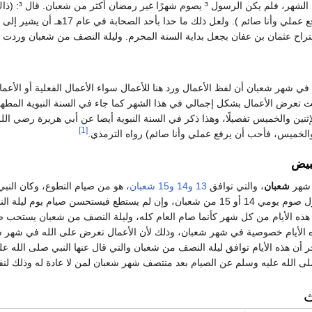
يُستحب صيام
الأعمال، فأحب أن يرفع عملي وأن
قتراح عثمان بن عفان بجعل بداية السنة المحرم. وليلة النصف من شعبان وردت أ
في شهر شعبان أن لفظ الأعمال ورد هنا للأعمال سواء الأعمال الفعلية أو الأعم
تعرض الأعمال بشكل إجمالي في هذا الشهر كما جاء في السنة النبوية المطه
ثنين والخميس تفصيلًا، وهذا ذكر في السنة النبوية أيضا عن أبي هريرة رضي ال
[1]
والخميس، فأحب أن يرفع عملي وأنا صائم) رواه الترمذي.
لبيض
شهر
شعبان
، والتي توافق
13
و14
و15 شعبان
، هو من صيام التطوع، وكان النب
فمن لم يستطع فليحاول صوم يومي 14 أو 15 من شعبان، وإن لم يستطع فيست
ه الأيام من كل شهر كأنما صام العام كله، وليلة النصف من شعبان يستحب ص
 الأيام خصوصية في شهر شعبان، وذلك لأن الأعمال تعرض على الله في شهر ش
آخر أن هذه الأيام توافق ليلة النصف من شعبان والتي قال عنها النبي صلى الله 
 صلى الله عليه وسلم عن الصيام بعد منتصف شهر شعبان لمن لا عادة له وذلك لنف
ث