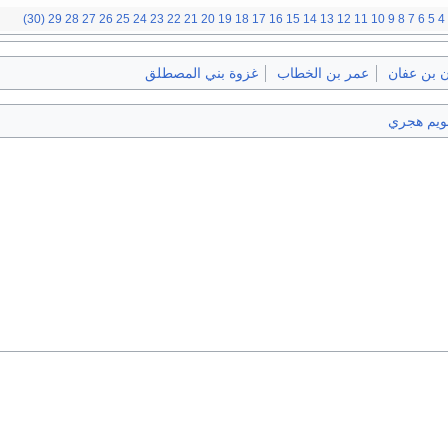
(30)
29
28
27
26
25
24
23
22
21
20
19
18
17
16
15
14
13
12
11
10
9
8
7
6
5
4
ن بن عفان
عمر بن الخطاب
غزوة بني المصطلق
ويم هجري