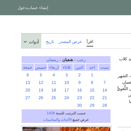
إنشاء حساب
دخول
اقرأ
عرض المصدر
تاريخ
أدوات
 عُرف بهذا الاسم نحو عام 412م في عهد كلاب
رجب
-
شعبان
-
رمضان
سبت
احد
اثنين
ثلاثاء
اربعاء
خميس
جمعة
6
5
4
3
2
1
، الشهر
غصان
13
12
11
10
9
8
7
ُّغويُّ
20
19
18
17
16
15
14
ن
27
26
25
24
23
22
21
ا
30
29
28
حسب الترتيب للسنة
1426
عرض جميع
الأحداث والمناسبات