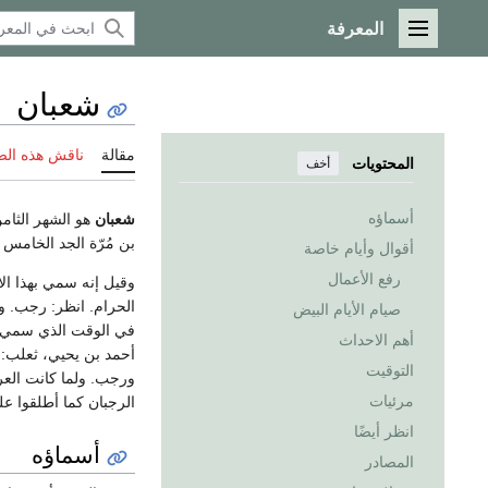
المعرفة
القائمة الرئيسية
شعبان
مقالة
ناقش هذه ال
المحتويات
أخف
أسماؤه
شعبان
بن مُرّة الجد الخامس ل
أقوال وأيام خاصة
رفع الأعمال
وقيل إنه سمي بهذا ال
الحرام. انظر: رجب. و
صيام الأيام البيض
في الوقت الذي سمي فيه
أهم الاحداث
أحمد بن يحيي، ثعلب: 
التوقيت
ورجب. ولما كانت العر
مرئيات
الرجبان كما أطلقوا ع
انظر أيضًا
أسماؤه
المصادر