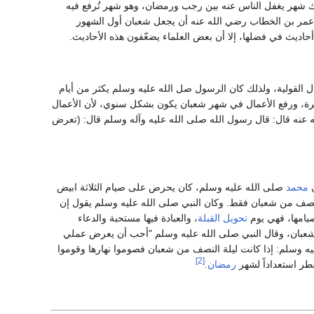
 أكثر هذا الشهر، فلم يكن الرسول ³ يصوم شهرًا غير رمضان أكثر من شعبان. قال ³: (ذاك شهر يغفل الناس عنه بين رجب ورمضان، وهو شهر تُرفع فيه
ا صائم ). ولعل ذلك ما حدا بأحد الصحابة في عام 17هـ أن يشير إلى عمر بن الخطاب رضي الله عنه أن يجعل شعبان أول الشهور
حاديث في فضلها، إلا أن بعض العلماء يضعّفون هذه الأحاديث.
ال القولية، ولذلك كان الرسول صل الله عليه وسلم يكثر من أيام
رة، ورفع الأعمال في شهر شعبان يكون بشكل سنوي، لأن الأعمال
له عنه قال: قال رسول الله صلى الله عليه وآله وسلم قال: (تعرض
ي
محمد
صلى الله عليه وسلم، كان يحرص على صيام الثلاثة ابيض
حسن صيام يوم ليلة النصف من شعبان فقط. وكان النبي صلى الله عليه وسلم يقول إن
يامها، فهي يوم
تحويل القبلة
، والعبادة فيها مستحبة والدعاء
عبان، وقال النبي صلى الله عليه وسلم "أحب أن يعرض عملي
عليه وسلم: إذا كانت ليلة النصف من شعبان فصوموا نهارها وقوموا
[2]
طر استعداداً لشهر
رمضان
.