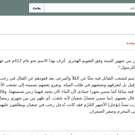
بحث
صفحة
هو الشهر الثامن من شهور السنة وفق التقويم الهجري.
لرسول ³.
اسم لتشعب القبائل فيه بحثًا عن الكلأ والمرعى بعد قعودهم عن القتال في رجب
قيل بل لتفرقهم وتشعبهم في طلب المياه. ويعزو بعضهم تسميته إلى تشعب الأ
 تمامًا كما سمي شهرا جمادى لأن الماء كان يجمد فيهما زمن تسميتهما. وقال الل
قال بعضهم: إنما سمي شعبانُ شعبانَ لأنه شَعَبَ، أي ظهر من بين شهري رمضا
ب تنسأ (تؤجل) الأشهر الحُرُم فقد كانت تُدخِل رجب في شعبان ويطلقون عليهم
لى المحرم وصفر الصفران.