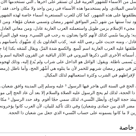
 من الأسماء للشهور العربية قبل أن تستقر على آخرها ـ التي نستخدمها الآن 
امس الميلادي. ولم يستخدموا هذه الأسماء في زمن واحد ولا مكان واحد، فقد ك
يطلقونها على هذه الشهور، كما كان للعرب المستعربة أسماء خاصة لهذه الشهور
د تبدأ سنتها من شهر دَيْمر الموافق لشهر رمضان وتسمي شعبان مَوْهاء. ومن ا
 مجيء الإسلام بزمن طويل واستعملته العرب العاربة عادل، ومن معاني العادل
؛ ولربما سُمي كذلك لأنهم كانوا يعدلون به رجب في النّسيء. ومنه قول المرأة
ادل·، ومنه حديث علي رضي الله عنه: ¸كذب العادلون بك إذ شبَّهوك بأصنامهم 
لقتها عليه العرب العاربة اسم كُسع. والكسع شدة المَرِّ، ويقال كَسَعَه بكذا إذا 
من أسمائه الأخرى التي ذكرها البيروني في الآثار الباقية عن القرون الخالية اسم وا
 يُسمى ناطلة. ويقول: الواغل هو الداخل على شراب ولم يُدعَ إليه، وذلك لهجو
 في شهر رمضان شربهم للخمر لأن ما يتلوه هي أشْهُر الحج، وأما ناطل (رمضا
إفراطهم في الشرب وكثرة استعمالهم لذلك المكيال.
نقل أصحاب الأخبار أن الحج في السنة التي هاجر فيها الرسول ³ عليه وسلم إلى المدينة وافق ش
 ذا الحجة، لذلك لم يحج الرسول عليه الصلاة والسلام إلا بعد أن عاد الحج إلى م
من ذي الحجة
ر الذي بين جمادى وشعبان) وفي ذلك تأكيد للبيان، لأن العرب كانوا يؤخرو
رين لا ما كانوا يسمونه على حساب النّسيء الذي جعل من شعبان ذا الحجة.
 خاصة