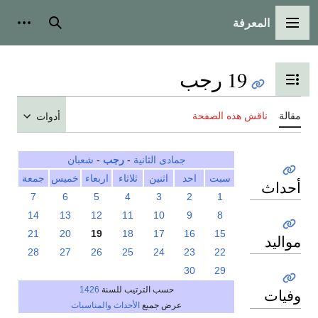
المعرفة
القائمة الرئيسية
بحث
أدوات
19 رجب
تبديل عرض جدول المحتويات
مقالة
ناقش هذه الصفحة
أدوات
جمادى الثانية
-
رجب
-
شعبان
سبت
احد
اثنين
ثلاثاء
اربعاء
خميس
جمعة
أحداث
7
6
5
4
3
2
1
14
13
12
11
10
9
8
21
20
19
18
17
16
15
مواليد
28
27
26
25
24
23
22
30
29
حسب الترتيب للسنة
1426
وفيات
عرض جميع
الأحداث والمناسبات