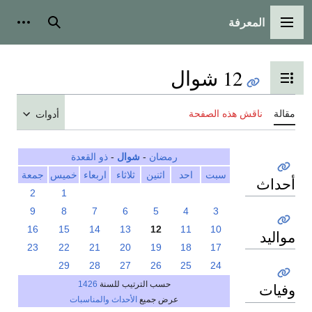
المعرفة
القائمة الرئيسية
بحث
أدوات
12 شوال
تبديل عرض جدول المحتويات
مقالة
ناقش هذه الصفحة
أدوات
رمضان
-
شوال
-
ذو القعدة
سبت
احد
اثنين
ثلاثاء
اربعاء
خميس
جمعة
أحداث
2
1
9
8
7
6
5
4
3
16
15
14
13
12
11
10
مواليد
23
22
21
20
19
18
17
29
28
27
26
25
24
حسب الترتيب للسنة
1426
وفيات
عرض جميع
الأحداث والمناسبات