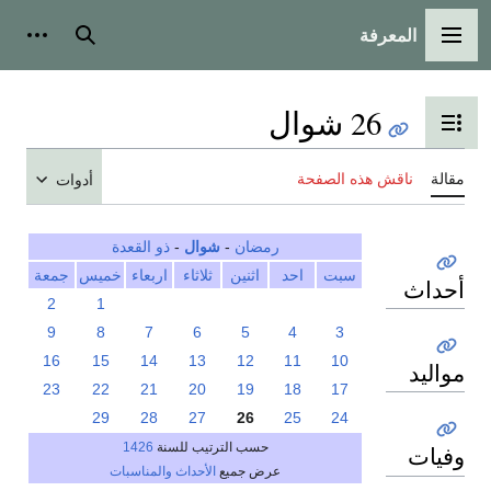
المعرفة
القائمة الرئيسية
بحث
أدوات
26 شوال
تبديل عرض جدول المحتويات
مقالة
ناقش هذه الصفحة
أدوات
رمضان
-
شوال
-
ذو القعدة
سبت
احد
اثنين
ثلاثاء
اربعاء
خميس
جمعة
أحداث
2
1
9
8
7
6
5
4
3
16
15
14
13
12
11
10
مواليد
23
22
21
20
19
18
17
29
28
27
26
25
24
حسب الترتيب للسنة
1426
وفيات
عرض جميع
الأحداث والمناسبات