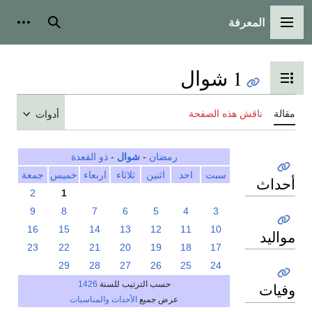
المعرفة
القائمة الرئيسية
بحث
أدوات
1 شوال
تبديل عرض جدول المحتويات
مقالة
ناقش هذه الصفحة
أدوات
رمضان
-
شوال
-
ذو القعدة
سبت
احد
اثنين
ثلاثاء
اربعاء
خميس
جمعة
أحداث
2
1
9
8
7
6
5
4
3
16
15
14
13
12
11
10
مواليد
23
22
21
20
19
18
17
29
28
27
26
25
24
حسب الترتيب للسنة
1426
وفيات
عرض جميع
الأحداث والمناسبات