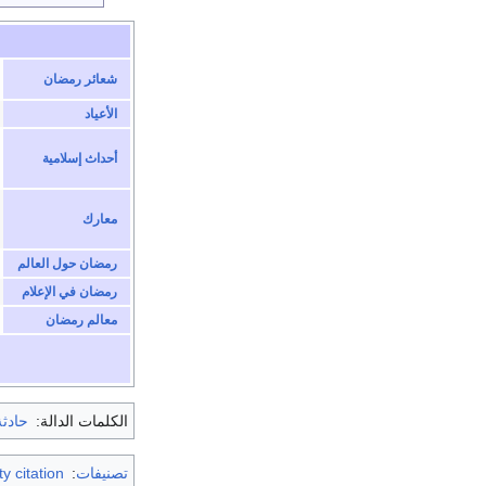
شعائر رمضان
الأعياد
أحداث إسلامية
معارك
رمضان حول العالم
رمضان في الإعلام
معالم رمضان
الكلمات الدالة:
حادثة
تصنيفات
:
y citation