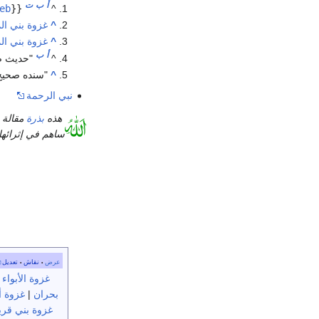
أ
ب
ت
eb
{{
^
^
غزوة بني ال
^
غزوة بني ال
أ
ب
^
"حديث صحي
^
"سنده صحيح 
نبي الرحمة
هذه
بذرة
مقالة 
ساهم في إثرائه
عرض
نقاش
تعديل
•
•
غزوة الأبواء
|
بحران
|
غزوة أ
غزوة بني قر