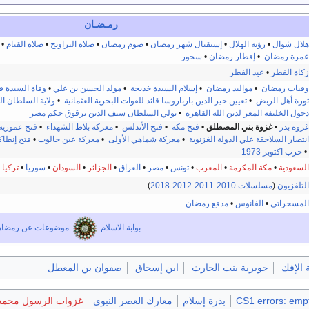
رمـضـان
هلال شوال
•
رؤية الهلال
•
إستقبال شهر رمضان
•
صوم رمضان
•
صلاة التراويح
•
صلاة القيام
•
عمرة رمضان
•
إفطار رمضان
•
سحور
زكاة الفطر
•
عيد الفطر
وفيات رمضان
•
مواليد رمضان
•
إسلام السيدة خديجة
•
مولد الحسن بن علي
•
وفاة السيدة 
ثورة أهل الربض
•
تعيين خير الدين بارباروسا قائد للقوات البحرية العثمانية
•
ولاية السلطان ا
دخول الخليفة المعز لدين الله القاهرة
•
تولي السلطان سيف الدين برقوق حكم مصر
غزوة بدر
•
غزوة بني المصطلق
•
فتح مكة
•
فتح الأندلس
•
معركة بلاط الشهداء
•
فتح عمورية
انتصار السلاجقة علي الدولة الغزنوية
•
معركة شماهي الأولى
•
معركة عين جالوت
•
فتح إنطاك
•
حرب اكتوبر 1973
السعودية
•
مكة المكرمة
•
المغرب
•
تونس
•
مصر
•
العراق
•
الجزائر
•
السودان
•
سوريا
•
تركيا
•
التلفزيون
(
مسلسلات 2010
-
2011
-
2012
-
2018
)
المسحراتي
•
الفانوس
•
مدفع رمضان
بوابة الاسلام
موضوعات عن رمضا
 الإفك
جويرية بنت الحارث
ابن إسحاق
صفوان بن المعطل
CS1 errors: empt
بذرة إسلام
معارك العصر النبوي
غزوات الرسول محمد