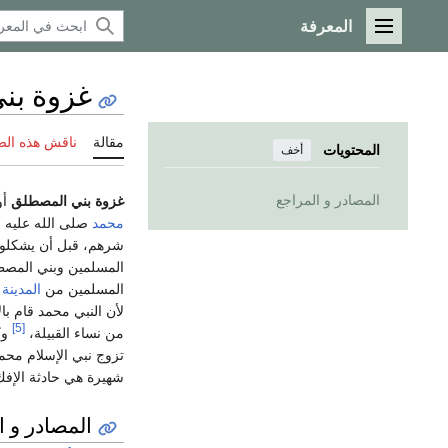
المعرفة
القائمة الرئيسية
غزوة بن
مقالة
ناقش هذه ال
المحتويات
أخف
المصادر و المراجع
غزوة بني المصطلق
أو
محمد
صلى الله عليه و
شرهم، قبل أن يشكلوا
المسلمين وبني المصطل
المسلمين من
المدينة
ف
لأن النبي محمد قام ب
[5]
من نساء القبيلة،
وك
تزوج نبي الإسلام مح
شهيرة هي حادثة الإفك 
المصادر و ا