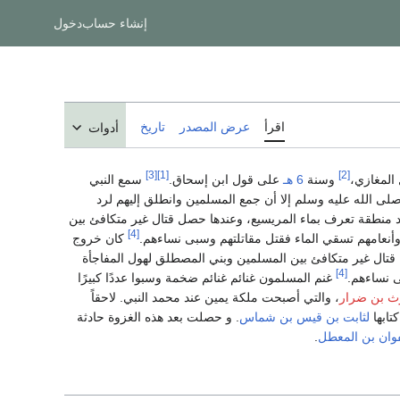
إنشاء حساب
دخول
اقرأ
عرض المصدر
تاريخ
أدوات
[3]
[1]
[2]
المغازي،
وسنة
6 هـ
على قول ابن إسحاق.
سمع النبي
صلى الله عليه وسلم إلا أن جمع المسلمين وانطلق إليهم لرد
د منطقة تعرف بماء المريسيع، وعندها حصل قتال غير متكافئ بين
[4]
أنعامهم تسقي الماء فقتل مقاتلتهم وسبى نساءهم.
كان خروج
قتال غير متكافئ بين المسلمين وبني المصطلق لهول المفاجأة
[4]
ى نساءهم.
غنم المسلمون غنائم غنائم ضخمة وسبوا عددًا كبيرًا
رث بن ضرار
، والتي أصبحت ملكة يمين عند محمد النبي. لاحقاً
تابها
لثابت بن قيس بن شماس
. و حصلت بعد هذه الغزوة حادثة
ان بن المعطل
.