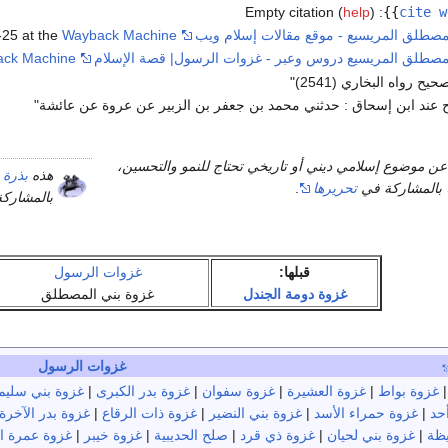
Empty citation (
help
)
:
}}
cite w
مصطلق المريسيع - موقع مقالات إسلام ويب
Wayback Machine
25 at the
مصطلق المريسيع دروس وعبر - غزوات الرسول| قصة الإسلام
ck Machine
ح رواه البخاري (2541)"
عند ابن إسحاق : حدثني محمد بن جعفر بن الزبير عن عروة عن عائشة"
عن موضوع إسلامي ديني أو تاريخي تحتاج للنمو والتحسين،
هذه
بذرة
م
ا بالمشاركة في
تحريرها
.
بالمشارك
قبلها:
غزوات الرسول
غزوة دومة الجندل
غزوة بني المصطلق
غزوات الرسول
غزوة بواط
|
غزوة العشيرة
|
غزوة سفوان
|
غزوة بدر الكبرى
|
غزوة بني سليم
حد
|
غزوة حمراء الأسد
|
غزوة بني النضير
|
غزوة ذات الرقاع
|
غزوة بدر الآخرة
يظة
|
غزوة بني لحيان
|
غزوة ذي قرد
|
صلح الحديبية
|
غزوة خيبر
|
غزوة عمرة ا