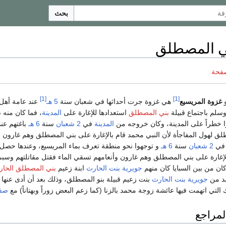
بحث
ي المصطلق
صفحة
[1]
[1]
غزوة المريسيع
هي غزوة جرت أحداثها في شعبان سنة
5 هـ
عند عامة أهل 
سلم باجتماع قبيلة
بني المصطلق
استعدادها للإغارة على
المدينة
، فما كان منه 
 خطراً على المدينة، وكان خروجه من
المدينة
في
2 شعبان
سنة
6 هـ
باغتهم عن
ق لهول المفاجأة لأن النبي محمد قام بالإغارة على بني المصطلق وهم غارون و
ي
2 شعبان
سنة
6 هـ
و توجهوا نحو منطقة تعرف بماء المريسيع، وعندها حصل 
الإغارة على بني المصطلق وهم غارون وأنعامهم تسقي الماء فقتل مقاتلتهم وسب
ان من بين السبايا كان منهم
جويرية بنت الحارث
ابنة زعيم
بني المصطلق
الحا
مد من
جويرية بنت الحارث
بنت زعيم قبيلة بنو المصطلق، وذلك بعد أن أدى عنها ك
التي اتهمت فيها عائشة زوجة محمد بالزنا (كما زعم البعض زوراً وبهتاناً) مع
صفو
لمراجع