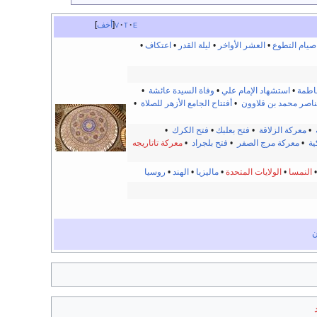
e
t
v
أخف
صيام التطوع
•
العشر الأواخر
•
ليلة القدر
•
اعتكاف
•
فاطمة
•
استشهاد الإمام علي
•
وفاة السيدة عائشة
•
لناصر محمد بن قلاوون
•
أفتتاح الجامع الأزهر للصلاة
•
•
معركة الزلاقة
•
فتح بعلبك
•
فتح الكرك
•
ية
•
معركة مرج الصفر
•
فتح بلجراد
•
معركة تاتاريجه
النمسا
•
الولايات المتحدة
•
ماليزيا
•
الهند
•
روسيا
ن