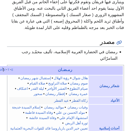
يها فريقان وتقوم فكرتها على إخفاء الخاتم من قبل الفريق
ما يقوم احد أعضاء الفريق الثاني بالبحث عنه. ومن الأطباق
 الزوري ( صغار السمك ) والمصموطة ( السمك المجفف )
يد اللحم واكلة ( المحروق إصبعه ) التي هي عبارة عن بقايا
بز بعد مزجه بالطماطم وقليه على النار لمدة طويلة.
در
 في الحضارة العربية الإسلامية، تأليف محمّـد رجب
رّائي
رمـضـان
e
t
v
أخف
هلال شوال
•
رؤية الهلال
•
إستقبال شهر رمضان
•
صوم رمضان
•
صلاة التراويح
•
صلاة القيام
•
رمضان
صيام التطوع
•
العشر الأواخر
•
ليلة القدر
•
اعتكاف
•
عمرة رمضان
•
إفطار رمضان
•
سحور
زكاة الفطر
•
عيد الفطر
وفيات رمضان
•
مواليد رمضان
•
إسلام السيدة خديجة
•
مولد الحسن بن علي
•
وفاة السيدة فاطمة
•
استشهاد الإمام علي
•
وفاة السيدة عائشة
•
ثورة أهل الربض
•
سلامية
تعيين خير الدين بارباروسا قائد للقوات البحرية العثمانية