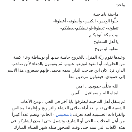
ة ياماجينة
ا الجِيس- الكيس- وأنطونه- أعطونا-
ه- تعطونا-لو ننطيكم-نعطيكم-
كة أنوديكـم
ل السطوح:
ا لو نروح
وم ربّة المنزل بالخروج حاملة بيديها أو بوساطة وعاء كمية
ات أو النقود لتوزعها عليهم، ثم يقومون بالدعاء لأبن صاحب
إذا كان ابن صاحب الدار اسمه محمد، فإنهم يصغرون هذا الاسم
ي، فيقولون مرددين معاً:
يخلِّي حمودي… آمين
 الله واسماعيل… آمين
أهل الماجينة ليطرقوا بابا آخر في الحي ، ومن الألعاب
لتي تقام بعد أداء صلاتي العشاء والتراويح و إقامة المجالس
ت الحسينية لعبة تعرف
بالمحيبس
- الخاتم- وتضم عدداً كبيراً
لمحلات - الحي أو الشارع- وتشمل حتى المدن ليشاركوا في
عاب التي تمتد حتى وقت السحور طيلة شهر الصيام المبارك