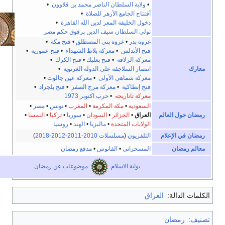
•
ولاية السلطان الناصر محمد بن قلاوون
•
أفتتاح الجامع الأزهر للصلاة
•
دخول الخليفة المعز لدين الله القاهرة
•
تولي السلطان سيف الدين برقوق حكم مصر
غزوة بدر
•
غزوة بني المصطلق
•
فتح مكة
•
فتح الأندلس
•
معركة بلاط الشهداء
•
فتح عمورية
•
معركة الزلاقة
•
فتح بعلبك
•
فتح الكرك
•
انتصار السلاجقة علي الدولة الغزنوية
•
معركة شماهي الأولى
•
معركة عين جالوت
•
فتح إنطاكية
•
معركة مرج الصفر
•
فتح بلجراد
•
معركة تاتاريجه
•
حرب اكتوبر 1973
السعودية
•
مكة المكرمة
•
المغرب
•
تونس
•
مصر
•
حول العالم
العراق
•
الجزائر
•
السودان
•
سوريا
•
تركيا
•
النمسا
•
الولايات المتحدة
•
ماليزيا
•
الهند
•
روسيا
في الإعلام
التلفزيون
(
مسلسلات 2010
-
2011
-
2012
-
2018
)
رمضان
المسحراتي
•
الفانوس
•
مدفع رمضان
بوابة الاسلام
موضوعات عن رمضان
الدالة:
العراق
رمضان