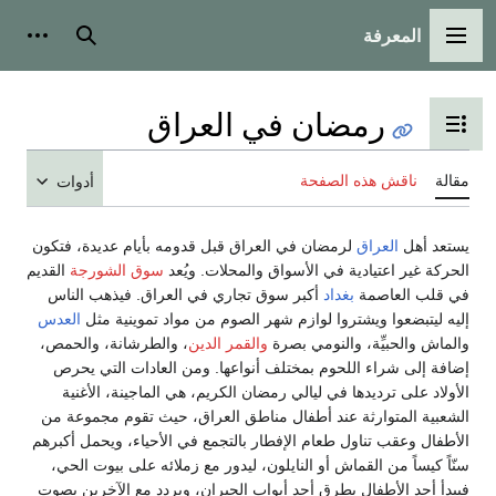
لمعرفة
ة الرئيسية
بحث
أدوات شخصية
رمضان في العراق
 عرض جدول المحتويات
اقش هذه الصفحة
أدوات
هل
العراق
لرمضان في العراق قبل قدومه بأيام عديدة، فتكون
ر اعتيادية في الأسواق والمحلات. ويُعد
سوق الشورجة
القديم
العاصمة
بغداد
أكبر سوق تجاري في العراق. فيذهب الناس
بضعوا ويشتروا لوازم شهر الصوم من مواد تموينية مثل
العدس
لحبيِّة، والنومي بصرة
والقمر الدين
، والطرشانة، والحمص،
ى شراء اللحوم بمختلف أنواعها. ومن العادات التي يحرص
لى ترديدها في ليالي رمضان الكريم، هي الماجينة، الأغنية
المتوارثة عند أطفال مناطق العراق، حيث تقوم مجموعة من
وعقب تناول طعام الإفطار بالتجمع في الأحياء، ويحمل أكبرهم
اً من القماش أو النايلون، ليدور مع زملائه على بيوت الحي،
د الأطفال بطرق أحد أبواب الجيران، ويردد مع الآخرين بصوت