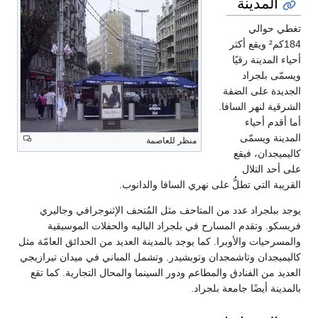
المدينة
تغطي حوالي
184كم² ويقع أكثر
أحياء المدينة رقيًا
ويسمّى بلجراد
الجديدة على الضفة
الشرقية لنهر السافا.
أما أقدم أحياء
المدينة ويسمّى
منظر للعاصمة
كاليميجدان، فيقع
على أحد التلال
القريبة التي تطلُّ على نهري السافا والدانوب.
يوجد ببلجراد عدد من المتاحف مثل المُتحف الإثنوجرافي وجاليري
فريسكو. وتقدم المسارح في بلجراد الباليه والحفلات الموسيقية
والمسرحيات والأوبرا. كما يوجد بالمدينة العديد من الحدائق العامّة مثل
كاليميجدان وتاشمجدان وتوبشيدر. وتشمل المباني في ميدان تيرازيجي
العديد من الفنادق والمطاعم ودور السينما والمحال التجارية. كما تقع
بالمدينة أيضًا جامعة بلجراد.