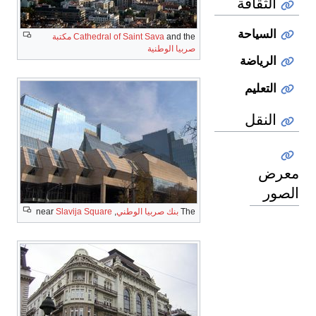
الثقافة
السياحة
and the
Cathedral of Saint Sava
مكتبة
صربيا الوطنية
الرياضة
التعليم
النقل
معرض
الصور
The
بنك صربيا الوطني
, near
Slavija Square