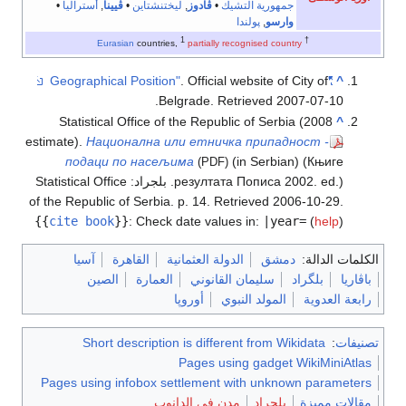
جمهورية التشيك
•
ڤادوز
,
ليختنشتاين
•
ڤيينا
,
أستراليا
•
وارسو
,
پولندا
1
†
Eurasian
countries,
partially recognised country
. Official website of City of
"Geographical Position"
^
.
Belgrade
. Retrieved
2007-07-10
Statistical Office of the Republic of Serbia (2008
^
estimate).
Национална или етничка припадност -
подаци по насељима
(in Serbian) (Књиге
(PDF)
резултата Пописа 2002. ed.). بلجراد: Statistical Office
of the Republic of Serbia. p. 14
. Retrieved
2006-10-29
.
{{
cite book
}}
:
Check date values in:
|year=
(
help
)
الكلمات الدالة:
دمشق
الدولة العثمانية
القاهرة
آسيا
باڤاريا
بلگراد
سليمان القانوني
العمارة
الصين
رابعة العدوية
المولد النبوي
أوروپا
تصنيفات
:
Short description is different from Wikidata
Pages using gadget WikiMiniAtlas
Pages using infobox settlement with unknown parameters
مقالات مميزة
بلجراد
مدن في الدانوب