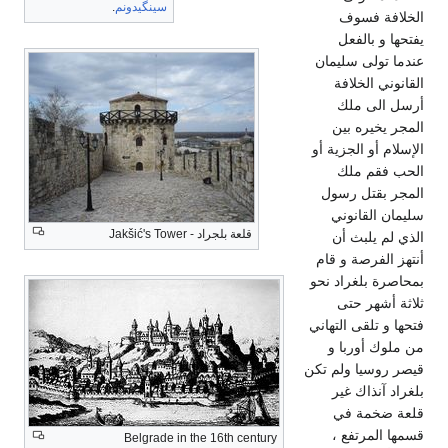
سينگيدونم
.
الخلافة فسوف
يفتحها و بالفعل
عندما تولى سليمان
القانوني الخلافة
أرسل الى ملك
المجر يخيره بين
الإسلام أو الجزية أو
الحب فقم ملك
المجر بقتل رسول
سليمان القانوني
قلعة بلجراد - Jakšić's Tower
الذي لم يلبث أن
أنتهز الفرصة و قام
بمحاصرة بلغراد نحو
ثلاثة أشهر حتى
فتحها و تلقى التهاني
من ملوك أوربا و
قيصر روسيا ولم تكن
بلغراد آنذاك غير
قلعة ضخمة في
قسمها المرتفع ،
Belgrade in the 16th century