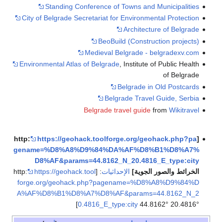
Standing Conference of Towns and Municipalities
City of Belgrade Secretariat for Environmental Protection
Architecture of Belgrade
BeoBuild (Construction projects)
Medieval Belgrade - belgradexv.com
Environmental Atlas of Belgrade
, Institute of Public Health
of Belgrade
Belgrade in Old Postcards
Belgrade Travel Guide, Serbia
Belgrade travel guide
from
Wikitravel
https://geohack.toolforge.org/geohack.php?pa
[http:
gename=%D8%A8%D9%84%DA%AF%D8%B1%D8%A7%
D8%AF&params=44.8162_N_20.4816_E_type:city
الخرائط والصور الجوية
]
الإحداثيات
: [http:
https://geohack.tool
forge.org/geohack.php?pagename=%D8%A8%D9%84%D
A%AF%D8%B1%D8%A7%D8%AF&params=44.8162_N_2
0.4816_E_type:city
44.8162° 20.4816°]