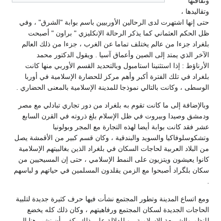
وثقافتها
وتقاليدها ،
حتى إنها اشتهرت لدى الرحالين الأوربيين باسم بوابة "الشرق" ، وفي
ظل الحكم العثماني كما يذكر الرحالة الإنكليزي " براون " أصبحت
بلغراد جزءا من عالم يختلف تماما عن الغرب ، جزءا من ذلك العالم
الآخر الذي يمتد إلى الصين وأعماق آسيا . ويقول الدكتور محمد
الأرناؤط : إذا استثنينا استامبول وبالتحديد القسم الأوربي منها كانت
بلغراد في تلك الفترة أكبر وأهم مركز للحضارة الإسلامية في أوربا
الوسطى ، وكانت بالتالي نموذجا للمدينة الإسلامية بالمعنى الحضاري .
وبالإضافة إلى ما كانت تقوم به بلغراد من دور تجاري تبادلي مع مصر
ودمشق وصيدا وبيروت في ظل الإسلام بلغ ذروته في القرن السابع
عشر فقد كانت بوابة أيضا لهذه التجارة مع المجر وبولونيا
وتشكوسلوفاكيا والسويد والبندقية ، وكان قسم كبير من الأقمشة يصل
من البلاد العربية لحاجات السكان في بلغراد الذين بغالبيتهم الإسلامية
كانوا يعيشون ويتزيون على النمط الإسلامي ، حتى إن المسيحيين من
سكان بلگراد أصبحوا مع الزمن يقلدون المسلمين في حياتهم و لباسهم
.
ومع اتساع المدينة وتطور المجتمع نشأت فيها حرف كثيرة جديدة لتلبية
الحاجات الجديدة لسكان المجتمع ورفاهيتهم ، وكان ذلك كله يخضع
للنظم والشريعة الإسلامية ، و للدلالة على ذلك يكفي أن نشير هنا إلى