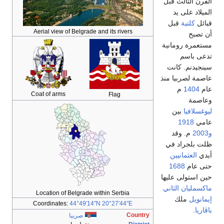
القرن الثالث قبل
الميلاد على يد
قبائل
كلتية
قبل
Aerial view of Belgrade and its rivers
أن تصبح
مستعمرة رومانية
تدعى باسم
سينجيدنم. كانت
عاصمة لصربيا منذ
عام
1404
م
Coat of arms
Flag
وعاصمة
ليوغسلافيا
بين
عامي
1918
و2003
م. وقد
ظلت بلجراد في
أيدي
العثمانيين
حتى عام
1688
حين استولى عليها
ماكسمليان الثاني
Location of Belgrade within Serbia
إيمانويل
ملك
Coordinates:
44°49′14″N
20°27′44″E
باڤاريا
.
Country
صربيا