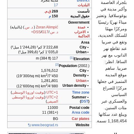
District
مدينة بلجراد
بلجراد العاصمة
البلديات
17
وأكبر مدينة في
تأسست
269
ق.م.
يوغوسلافيا. وتعتبر
حقوق المدينة
150
م
ميناءً نهريًا رئيسيًا
Government
•
عمدة
Zoran Alimpić
(
د. س.
) (بالنيابة)
ومركزًا مهمًا
•
الاحزاب
د. س.
/
G17+
/
DSS
للسكك الحديدية،
الحاكمة
وتقع في صربيا
Area
• City
3٬222٫68 كم² (1٬244٫28 ميل²)
عند تقاطع نهر
• Urban
1٬035٫0 كم² (399٫6 ميل²)
الدانوب مع نهر
[1]
117 m (384 ft)
Elevation
السافا. انظر:
[2]
Population
(2002.)
صربيا. ساهم
1٫576٫512
• City
موقع المدينة
2
• Density
(19٬300/sq mi)
7٬450/km
1٫281٫801
Urban
•
المتميز في جعلها
2
• Urban density
(12٬600/sq mi)
4٬880/km
مركزًا للصراع
Time zone
UTC+1
(
توقيت اوروبا الوسطى
)
السياسي
• Summer
UTC+2
(
توقيت اوروبا الوسطى
والعسكري عبر
)
DST
(
الصيفى
)
مئات السنين.
11000
Postal code
(+381) 11
Area code
ويبلغ عدد سكانها
BG
Car plates
1,168,454 نسمة.
www.beograd.rs
Website