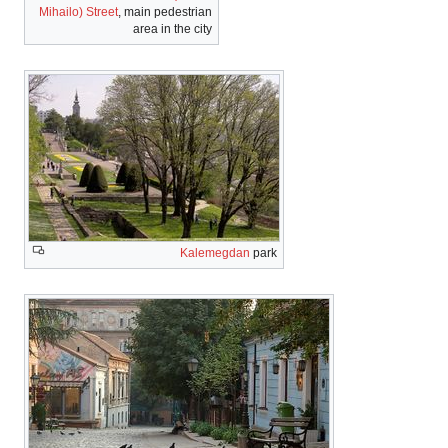
Mihailo) Street
, main pedestrian
area in the city
Kalemegdan
park