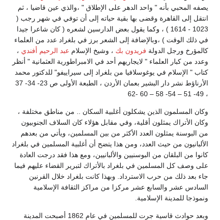
يصفه المحبي بأنه " واحد الدهر على الإطلاق " ،والذي عين قاضيا ، ثم
انتقل إلى القاهرة وقضى بها بقية حياته إلى أن توفي في شهر رجب (
1023 - 1614 ) ، وكما يقول بعض الدارسين لشعره ( كان شاعرا جيدا
في ذلك الوقت ) ،وبالإضافة إلى الشعر برز في بلغراد عدد من العلماء
كالمؤرخ ورجل الدولة
فريدون بك
، وشيخ الإسلام
عبد الرحيم أفندي
،
وعدد من كبار العلماء " لايجاريهم أحد في الامبراطورية العثمانية " أنظر
كتاب " الإسلام في يوغوسلافيا من بلغراد إلى سيراييفو" للدكتور محمد
الأرناؤط نشر دار البشير بعمان الأردن ، الطبعة الأولى ص 23- 34- 37
، 49- 51 – 54- 58 – 60 -62
وكان المسلمون الذين يشكلون أغلبية السكان .. من مناطق مختلفة ،
وكان الأتراك يمثلون أقلية، وفي مقابل هؤلاء كان السلاف الجنوبيون
من البوسنة يمثلون العدد الأكثر من بين المسلمين، ويأتي من بعدهم
الألبانيون من حيث العدد، ومن هذا يتضح أن أغلبية المسلمين في بلغراد
كانوا من البلقان من البوسنيين والألبانيين، ومع هذا فقد درجت العادة
على وصف كل المسلمين في بلغراد بالأتراك لتبرير القضاء عليهم فيما
جاء بعد ذلك من حرب الاسترداد. وبهذا كانت بلغراد خلال القرنين
السادس عشر والسابع عشر مركزا من مراكز الثقافة الإسلامية
ونموذجا للمدينة الإسلامية.
وبعد حوادث قاسية جرت للمسلمين في عام 1862 أصبحت المدينة