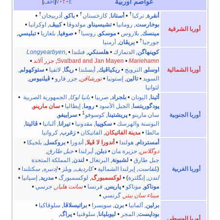
عواصم
اوربية
e
t
v
أخف
†
†
†
أنقرة
,
تركيا
•
أستانا
,
كازخستان
•
باكو
,
أذربيجان
•
بوخارست
,
رومانيا
•
تشيسيناو
,
مولدوڤا
•
كييڤ
,
اوكرانيا
•
أوربا الشرقية
†
مينسك
,
بلاروس
•
موسكو
,
روسيا
•
صوفيا
,
بلغاريا
•
تبليسي
,
†
جورجيا
•
يريڤان
,
أرمنيا
كوپنهاگن
,
الدنمارك
•
هلسنكي
,
فنلندا
•
,
Longyearbyen
Mariehamn
•
Svalbard and Jan Mayen
,
جزر آلاند
•
أوربا الشمالية
اوسلو
,
النرويج
•
ريكياڤيك
,
أيسلندا
•
ريگا
,
لاتفيا
•
ستوكهولم
,
السويد
•
تالين
,
إستونيا
•
تورشاڤن
,
جزر فارو
•
ڤيلنيوس
,
لثوانيا
أثينا
,
اليونان
•
بلجراد
,
صربيا
•
بانيا لوكا
,
الجمهورية الصربية
•
پودگوريتسا
,
الجبل الأسود
•
روما
,
إيطاليا
•
سان مارينو
,
1
أوربا الجنوبية
سان مارينو
•
پريشتينا
,
كوسوفو
•
سراييفو
,
البوسنة والهرسك
•
سكوپيا
,
مقدونيا
•
تيرانا
,
ألبانيا
•
ڤاليتا
,
مالطا
•
مدينة الفاتيكان
,
الفاتيكان
•
زغرب
,
كرواتيا
أمستردام
,
هولندا
•
أندورا لا ڤيلا
,
أندورا
•
بروكسل
,
بلجيكا
•
دوگلاس
,
جزيرة مان
•
دبلن
,
أيرلندا
•
جبل طارق
,
جبل طارق
•
لشبونة
,
البرتغال
•
لندن
,
المملكة المتحدة
أوربا الغربية
(
بلفاست
,
إيرلندا الشمالية
•
كارديف
,
ويلز
•
إدنبره
,
سكتلندا
•
لندن
,
إنگلترة
) •
لوكسمبورگ
,
لوكسمبورگ
•
مدريد
,
إسپانيا
•
موناكو
,
موناكو
•
پاريس
,
فرنسا
•
سانت هليار
,
جرسي
•
ميناء سان بيتر
,
گرنسي
•
برلين
,
ألمانيا
•
برن
,
سويسرا
•
براتيسلاڤا
,
سلوڤاكيا
•
بوداپست
,
المجر
•
ليوبليانا
,
سلوڤنيا
•
پراگ
,
أوربا الوسطى