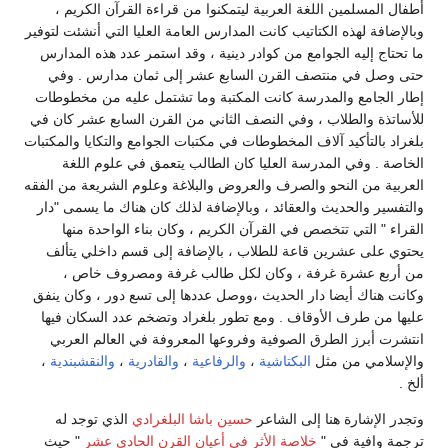
أطفال المسلمين اللغة العربية ليتمكنوا من قراءة القرآن الكريم ،
وبالإضافة لهذه الكتاتيب كانت المدارس العامة العليا التي أنشئت لتوفير
ما تحتاج إليه الجوامع من كوادر دينية ، وقد استمر عدد هذه المدارس
حتى وصل في منتصف القرن السابع عشر إلى ثمان مدارس . وفي
إطار الجامع والمدرسة كانت المكتبة وما تشتمل عليه من مخطوطات
للأساتذة والطلاب ، وفي النصف الثاني من القرن السابع عشر كان في
بلغراد بالتأكيد آلاف المخطوطات في مكتبات الجوامع والتكايا والمكتبات
الخاصة . وفي المدرسة العليا كان الطالب يتعمق في علوم اللغة
العربية من النحو والصرف والعروض والبلاغة وعلوم الشريعة من الفقه
والتفسير والحديث والعقائد ، وبالإضافة لذلك كان هناك ما يسمى "دار
القراء " التي تتخصص في القرآن الكريم ، وكان بناء الواحدة منها
يحتوي على عشرين قاعة للطلاب ، بالإضافة إلى قسم داخلي يتألف
من أربع عشرة غرفة ، وكان لكل طالب غرفة ومصروف خاص ،
وكانت هناك أيضا دار الحديث ،ووصل عددها إلى تسع دور ، وكان ينفق
عليها من طرف الأوقاف . ومع تطور بلغراد وتضخم عدد السكان فيها
انتشرت أبرز الطرق الصوفية وفروعها المعروفة في العالم العربي
والإسلامي من مثل
البكتاشية
،
والرفاعية
،
والقادرية
،
والنقشبندية
،
ألخ .
وتجدر الإشارة هنا إلى الشاعر
حسين باشا البلغرادي
الذي توجد له
ترجمة وافية في "
خلاصة الأثر في أعيان القرن الحادي عشر
" حيث