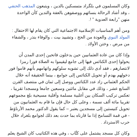
وكان المسلمون في بلگراد متمسكين بالدين ، ويتبعون
المذهب الحنفي
، وقد أشاد الرحالة بنسائهم ووصفوهن بالعفة والتدين كأن الواحدة
منهن "رابعة العدوية " !.
ومن أهم المناسبات الإسلامية الاجتماعية التي كان يقام لها الاحتفال :
المولد النبوي
والعودة من الحج ، وتشييد بيت ، والوفاء بنذر ، والشفاء
من مرض ، وختن الأولاد .
وإذا كان من عادة العثمانيين حين يدخلون فاتحين إحدى المدن أن
يحولوا إحدى الكنائس فيها إلى جامع ليقيموا به الصلاة فورا رمزا
لانتصارهم ، فقد أدى ذلك إلى تشويه سلوكهم واتهامهم بأنهم قاموا فور
دخولهم بهدم أو تحويل الكنائس إلى جوامع ، بينما الحقيقة أنه خلال
الحكم العثماني زاد عدد الكنائس ووصل إلى ثمان في منتصف القرن
السابع عشر ، وذلك في مقابل مائتين وسبعين جامعا ومسجدا تقريبا ،
تعكس تركيب السكان بين أغلبية مسلمة وأقلية مسيحية بلغ مجموعهم
تقريبا مائة ألف نسمة ، وعلى كل حال فإن ما قام به العثمانيون من
تحويل كنيستين إلى مسجدين يعتبر – كما يقول الدكتور محمد الأرناؤط
- في قمة التسامح إذا ما قارناه بما حدث بعد ذلك لجوامع بلغراد خلال
حرب الاسترداد .
وكان كل مسجد يشتمل على كتَّاب ، وفي هذه الكتاتيب كان الشيخ يعلم