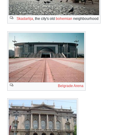
Skadarlija
, the city's old
bohemian
neighbourhood
Belgrade Arena