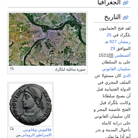
الجغرافيا
التاريخ
لقد فتح العثمانيون
بلگراد في
26
رمضان
927 هـ
الموافق
29
أغسطس
[[]]1521
على يد السلطان
سليمان القانوني
صورة ساتلية لبلگراد
الذي
كان مسئولا عن
الملف المجري في
الدولة العثمانية قبل
أن يصبح سلطانا
وكانت بلگراد قبل
الفتح عاصمة المجر و
كان سليمان القانوني
على دراية كاملة
بأحوال المدينة و نذر
فلاڤيوس يوڤانوس
,
الامبراطور الروماني
من
أنه أذا ما تولى