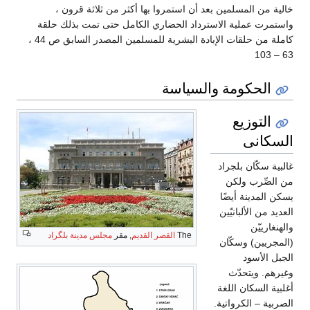
خالية من المسلمين بعد أن استمروا بها أكثر من ثلاثة قرون ،
واستمرت عملية الاسترداد الحضاري الكامل حتى تمت بذلك حلقة
كاملة من حلقات الإبادة البشرية للمسلمين المصدر السابق ص 44 ،
63 – 103
الحكومة والسياسة
التوزيع
السكانى
غالبية سكّان بلجراد
من الصِّرب ولكن
يسكن المدينة أيضًا
العديد من الألبانيّين
والهنغارييّن
The
القصر القديم
, مقر
مجلس مدينة بلگراد
(المجريين) وسكّان
الجبل الأسود
وغيرهم. ويتحدّث
أغلبية السكان اللغة
الصربية – الكرواتية.