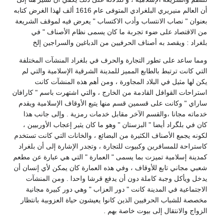
أن العالم منيريري البلغرادي المتوفى عام 1616 ألف لهذا الغرض كتابه
بعنوان " نصاب الانتساب وأدب الاكتساب " يعرض فيه لموقف الشريعة
من الاقتصاد على ضوء تجربة ما كان يسمى نظام الأصناف " في
بلغراد : ويقصد به أصناف الحرفيين من الدباغين والسراجين إلخ
ومما ساعد على تطور التجارة والحرف في بلغراد المنشآت المختلفة
التي كانت ترتبط بالطابع المميز للمدينة الشرقية الإسلامية والتي لم
يكن لها مثيل في البلاد المجاورة ، ومن أهم هذه المنشآت كانت
استراحات القوافل القادمة من الخارج ، والتي اشتهرت باسم " كارافان
ساراي " وكانت على قسمين قسم منها يتبع الأوقاف الإسلامية ويقدم
خدماته مجانا ،والقسم الآخر مقابل خدمات رمزية . وإلى جانب هذا
كان في بلگراد أيضا " البزستان " وهو ما كان يثير إعجاب الأوربيين ،
لكونه يجمع الأصناف الكثيرة من البضائع ، والخانات التي كانت تستخدم
كاستراحة للمسافرين وكبيوت للتجارة ، وتجدر الإشارة إلى أن بلغراد
كمدينة إسلامية تميزت بما يسمى " العمارة " التي هي عبارة عن مطعم
شعبي مجاني تابع للأوقاف ، وفي هذه العمارة كان يمكن لأي إنسان أن
يدخل ويأكل وجبة كاملة دون أن يدفع قرشا واحدا . ومن المنشآت
الاجتماعية في المدينة كانت " دور العزاب " وهي دور كبيرة مجانية
مخصصة للشباب الحرفيين الذين كانوا يعيشون حياة العزوبية بانتظار
الزواج والانتقال إلى بيوت خاصة بهم .