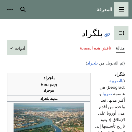
المعرفة
القائمة الرئيسية
بحث
أدوات
بلگراد
تبديل عرض جدول المحتويات
مقالة
ناقش هذه الصفحة
أدوات
(تم التحويل من
بلجراد
)
بلگراد
بلجراد
(
بالصربية
Београд
:Beograd) هي
بيوجراد
عاصمة
صربيا
و
مدينة بلجراد
أكبر مدنها. تعد
واحدة من أقدم
مدن أوروبا على
الإطلاق إذ يعود
تاريخ تأسيسها إلى