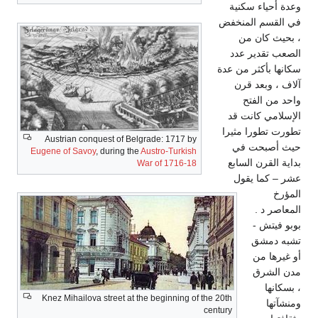
وعدة أحياء سكنية
في القسم المنخفض
، بحيث كان من
الصعب تقدير عدد
سكانها بأكثر من عدة
آلاف ، وبعد قرن
واحد من الفتح
الإسلامي كانت قد
تطورت تطورا مثيرا
Austrian conquest of Belgrade: 1717 by
حيث أصبحت في
Eugene of Savoy
, during the
Austro-Turkish
بداية القرن السابع
War of 1716-18
عشر – كما يقول
المؤرخ
المعاصر د .
بوبو فيتش -
تشبه دمشق
أو غيرها من
مدن الشرق
، بسكانها
Knez Mihailova street at the beginning of the 20th
ومنشآتها
century