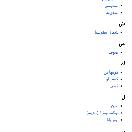
سخومي
سكوپيه
ش
شمال نيقوسيا
ص
صوفيا
ك
كوبنهاغن
كيشيناو
كييڤ
ل
لندن
لوكسمبورغ (مدينة)
ليوبليانا
م