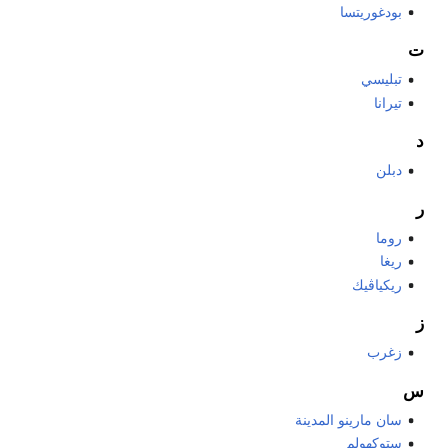
بودغوريتسا
ت
تبليسي
تيرانا
د
دبلن
ر
روما
ريغا
ريكياڤيك
ز
زغرب
س
سان مارينو المدينة
ستوكهولم