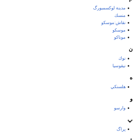
مدينة لوكسمبورگ
منسك
نقاش:موسكو
موسكو
موناكو
ن
نوك
نيقوسيا
ه
هلسنكي
و
وارسو
پ
پراگ