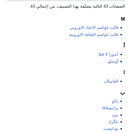
الصفحات 43 التالية مصنّفة بهذا التصنيف، من إجمالي 43.
Μ
قالب:عواصم الاتحاد الاوروبي
قالب:عواصم الثقافة الاوروبية
أ
أندورا لا ڤـِلا
أوسلو
ا
الفاتيكان
ب
باكو
براتيسلاڤا
برن
بلگراد
بوداپشت