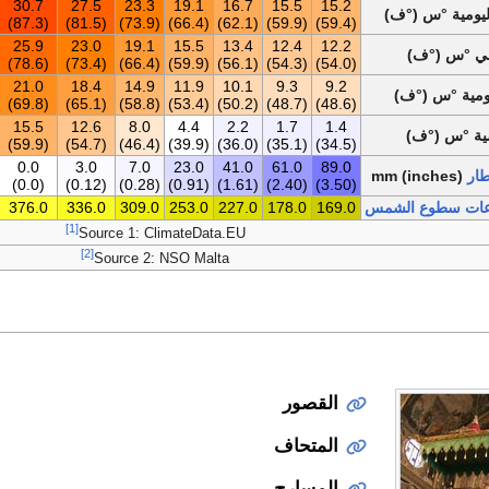
30.7
27.5
23.3
19.1
16.7
15.5
15.2
يومية °س (°ف)
(87.3)
(81.5)
(73.9)
(66.4)
(62.1)
(59.9)
(59.4)
25.9
23.0
19.1
15.5
13.4
12.4
12.2
مي °س (°ف)
(78.6)
(73.4)
(66.4)
(59.9)
(56.1)
(54.3)
(54.0)
21.0
18.4
14.9
11.9
10.1
9.3
9.2
يومية °س (°ف)
(69.8)
(65.1)
(58.8)
(53.4)
(50.2)
(48.7)
(48.6)
15.5
12.6
8.0
4.4
2.2
1.7
1.4
سية °س (°ف)
(59.9)
(54.7)
(46.4)
(39.9)
(36.0)
(35.1)
(34.5)
0.0
3.0
7.0
23.0
41.0
61.0
89.0
طار
mm (inches)
(0.0)
(0.12)
(0.28)
(0.91)
(1.61)
(2.40)
(3.50)
ات سطوع الشمس
169.0
178.0
227.0
253.0
309.0
336.0
376.0
[1]
Source 1: ClimateData.EU
[2]
Source 2: NSO Malta
القصور
المتحاف
المسارح