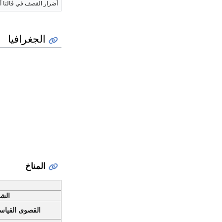
أضرار القصف في ڤالتا أث
الجغرافيا
المناخ
الش
القصوى القيا