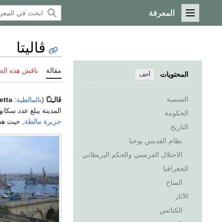
المعرفة
القائمة الرئيسية
ڤاليتا
مقالة
ناقش هذه ال
المحتويات
أخف
التسمية
ڤالـِتـّا
(
بالمالطية
:
letta
المدينة يبلغ عدد سكانها 6,315 نسمة (التقدير الرسمي لعام 2005). وتقع في الجزء الأوسط-الش
الحكومة
جزيرة مالطة
, حيث هض
التاريخ
نظام القديس يوحنا
الاحتلال الفرنسي والحكم البريطاني
الجغرافيا
المناخ
الآثار
الكنائس