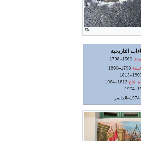
اءات التاريخية
حنا
1566–1798
نسية
1798–1800
 التاج
1813–1964
1974–الحاضر