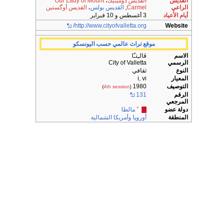
القديس
القديس دومينيك
،
Our Lady of Mount
الراعي
Carmel
,
القديس بولس
،
القديس أوگستين
أيام الأعياد
3 أغسطس و 10 فبراير
http://www.cityofvalletta.org/
Website
موقع تراث عالمي حسب اليونسكو
الاسم
ڤالـِتـّا
الرسمي
City of Valletta
النوع
ثقافي
المعيار
i, vi
التوصيف
1980
)
4th session
(
الرقم
131
المرجعي
دولة عضو
مالطا
المنطقة
أوروپا وأمريكا الشمالية