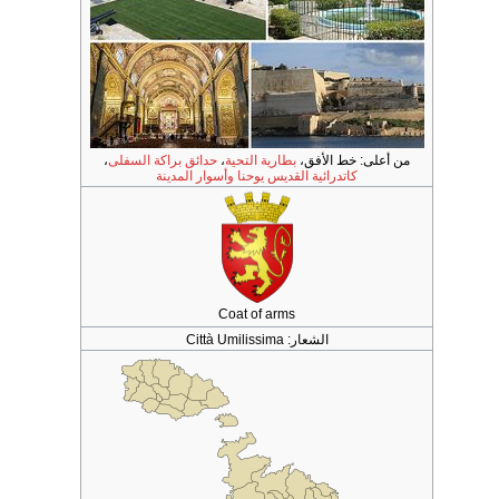
من أعلى: خط الأفق،
بطارية التحية
،
حدائق براكة السفلى
،
كاتدرائية القديس يوحنا
وأسوار المدينة
Coat of arms
الشعار:
Città Umilissima