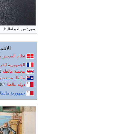
صورة من الجو لڤاليتا.
الانتم
نظام القديس يو
الجمهورية الفر
محمية مالطة
1800–1813
مالطا، مستعمرة
دولة مالطا
1964–1974
جمهورية مالطا