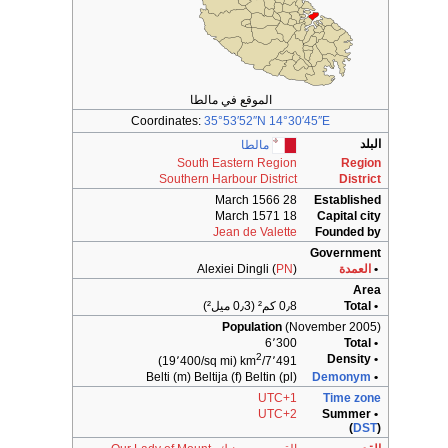
الموقع في مالطا
Coordinates:
35°53′52″N
14°30′45″E
البلد
مالطا
South Eastern Region
Region
Southern Harbour District
District
28 March 1566
Established
18 March 1571
Capital city
Jean de Valette
Founded by
Government
•
العمدة
)
PN
Alexiei Dingli (
Area
• Total
0٫8 كم² (0٫3 ميل²)
Population
(November 2005)
6٬300
• Total
2
• Density
(19٬400/sq mi)
7٬491/km
Belti (m) Beltija (f) Beltin (pl)
Demonym
•
UTC+1
Time zone
UTC+2
• Summer
(
DST
)