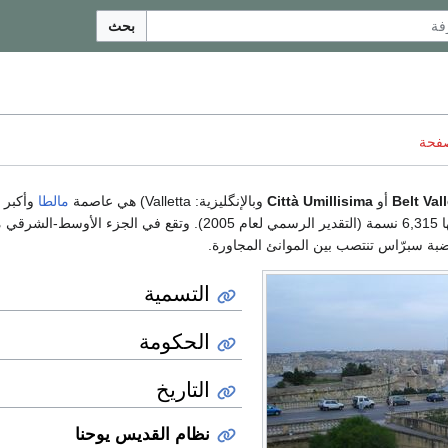
بحث
صفحة
Belt Val
أو
Città Umillisima
وبالإنگليزية: Valletta) هي عاصمة
مالطا
وأكبر م
رقي من
بة سبرّاس تنتصب بين الموانئ المجاورة.
التسمية
الحكومة
التاريخ
نظام القديس يوحنا