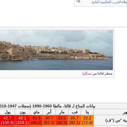
ناء
الحرب العالمية الثانية
منظر ڤالتا من
سنگليا
بيانات المناخ لـ ڤالتا، مالطا 1960-1990 (سجلات 1947-2010)
هر
ينا
فب
مار
أبر
ماي
يون
يول
42.7
40.1
35.3
30.7
33.5
26.7
22.2
سية °س (°ف)
(108.9)
(104.2)
(95.5)
(87.3)
(92.3)
(80.1)
(72.0)