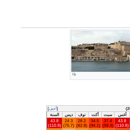
أخف
أغس
سبت
أكت
نوف
ديس
السنة
43.8
24.3
28.2
34.5
37.4
43.8
(110.8)
(75.7)
(82.8)
(94.1)
(99.3)
(110.8)