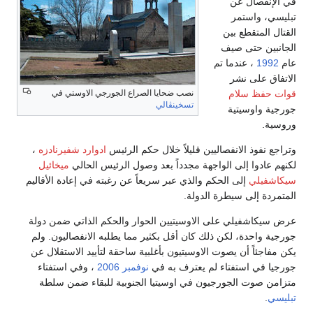
نفصال عن
، واستمر
المتقطع بين
ين حتى صيف
19
، عندما تم
ق على نشر
حفظ سلام
نصب ضحايا الصراع الجورجي الاوستي في
تسخينڤالي
 واوسيتية
.
نفوذ الانفصاليين قليلاً خلال حكم الرئيس
ادوارد شفيرنادزه
،
ادوا إلى الواجهة مجدداً بعد وصول الرئيس الحالي
ميخائيل
فيلي
إلى الحكم والذي عبر سريعاً عن رغبته في إعادة الأقاليم
دة إلى سيطرة الدولة.
كاشفيلي على الاوسيتيين الحوار والحكم الذاتي ضمن دولة
واحدة، لكن ذلك كان أقل بكثير مما يطلبه الانفصاليون. ولم
جئاً أن يصوت الاوسيتيون بأغلبية ساحقة لتأييد الاستقلال عن
 في استفتاء لم يعترف به في
نوفمبر
2006
، وفي استفتاء
 صوت الجورجيون في اوسيتيا الجنوبية للبقاء ضمن سلطة
.