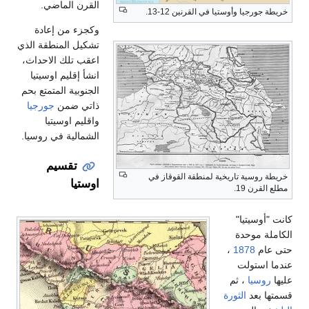
القرن الماضي.
ورجيا وأوستيا في القرنين 12-13.
وكجزء من إعادة
تشكيل المنطقة الذي
اعقب تلك الاحداث،
انشأ إقليم اوسيتيا
الجنوبية المتمتع بحم
ذاتي ضمن
جورجيا
واقليم اوسيتيا
الشمالية في روسيا.
تقسيم
روسية تاريخية لمنطقة القوقاز في
اوستيا
قرن 19.
وسيتيا"
ة موحدة
ام
1878
،
استولت
وسيا
، ثم
 بعد
الثورة