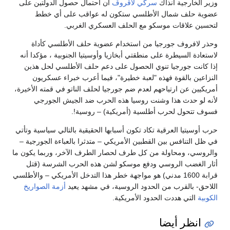
لخارجية آنذاك
سرگي لاڤروڤ
أن احتمال حصول الدولتين على
 حلف شمال الأطلسي ستكون له عواقب على أي خطط
 علاقات موسكو مع الحلف العسكري الغربي.
افروف جورجيا من استخدام عضوية حلف الأطلسي كأداة
ة السيطرة على منطقتي أبخازيا وأوسيتيا الجنوبية ، مؤكدا أنه
نت جورجيا تنوي الحصول على دعم حلف الأطلسي لحل هذين
ين بالقوة فهذه "لعبة خطيرة"، فيما أعرب خبراء عسكريون
ين عن ارتياحهم لعدم ضم جورجيا لحلف الناتو في قمته الأخيرة،
و حدث هذا وشنت روسيا هذه الحرب ضد الجيش الجورجي
تحول لحرب أطلسية (أمريكية) – روسية!.
يتيا العرقية تكاد تكون أسبابها الحقيقية بالتالي سياسية وتأتي
لتنافس بين القطبين الأمريكي – متدثرا بالعباءة الجورجية –
ي، ومحاولة من كل طرف لحصار الطرف الآخر، وربما يكون ما
لغضب الروسي ودفع موسكو لشن هذه الحرب الشرسة (قتل
قرابة 1600 مدني) هو مواجهة خطر هذا التدخل الأمريكي – والأطلسي
- بالقرب من الحدود الروسية، في مشهد يعيد
أزمة الصواريخ
التي هددت الحدود الأمريكية.
نظر أيضا