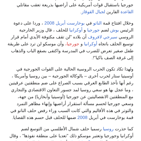
 باستقبال قوات أمريكية على أراضيها بذريعة تعقب مقاتلي
الفارين
لجبال القوقاز
.
افتتاح قمة
الناتو
في
بوخارست
أبريل
2008
، وردا على دعوة
س
بوش
لضم
جورجيا
و
أوكرانيا
للحلف ، قال وزير الخارجية
ي
سيرجي لافروف
أن بلاده "لن تقف مكتوفة الأيدي أمام قرار
الحلف باتجاه
أوكرانيا
و
جورجيا،
وأن موسكو لن ترد على طريقة
ير تعرض للضرب في المدرسة واكتفى بصفع الباب والذهاب
ة الصف باكيا"!.
تكاد تكون الحرب الروسية الحالية على القوات الجورجية في
 ستار لحرب أخرى – بالوكالة الجورجية – بين روسيا وأمريكا ،
ها تأخذ الطابع العرقي بسبب الصراع على ضم منطقتين عرقيتين
عجل بها هو سعي روسيا لمد جسور التعاون الاقتصادي والتجاري
طقتين الانفصاليتين عن جورجيا (أوسيتيا وأبخازيا) من جهة،
ورجيا لحسم مسألة استقرار أراضيها وإنهاء مظاهر التمرد
ر في هذه الأقاليم والتي كانت السبب وراء رفض حلف الناتو في
خارست في أبريل
2008
ضمها للحلف قبل حسم هذه القضايا.
ذرت
روسيا
رسميا حلف شمال الأطلسي من التوسع لضم
ا وجورجيا وتعتبر موسكو ذلك "تعديا على منطقة نفوذها" ، وقال