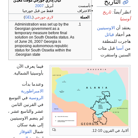
لتاريخ
كيان إداري جورجي مؤقت معيـَّن
• تأسست
أبريل,
2007
• الاعتراف
فقط من قبل جورجيا
ضاً:
تاريخ
العملة
لاري جورجي
(
GEL
)
Administration was set up by the
أن
الاوسيتيين
Georgian government as a
temporary measure before final
اد
قبائل
solution on South Ossetia status. As
للمنطقة
of June 26, 2007 Georgia is
proposing autonomous republic
ا
قبل مئات
status for South Ossetia within the
 واستقرت
Georgian state.
فيما يعرف الآن
بأوسيتيا الشمالية.
وعندما بدأت
الامبراطورية
الروسية
في التوسع
في القرنين الثامن
عشر والتاسع عشر ،
لم ينضم الاوسيتيين
إلى بقية سكان
ي القرون 10-12.
شمال
القوقاز