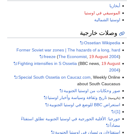
ازيا
وسيقي في اوستيا
تيا الشمالية
صلات خارجية
Ossetian Wikipe
Former Soviet war zones | The hazards of a long, h
freeze
(
The Economist
,
19 August
20
Fighting intensifies in S Ossetia
(BBC news,
19 Aug
20
Special South Ossetia on Caucaz.com
, Weekly Onl
about South Cauca
 وحكايات من اوستيا الجنوبية
تاريخ وثقافة وسياسة وأخبار اوستيا
روسية)
BB للوضع في اوستيا الجنوبية
جيا: الأقلية الجورجية في اوستيا الجنوبية تطلق استفتاءً
داً
فتاءان ورئيسان في اوستيا الجنوبية