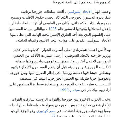
ية ذات حكم ذاتي تابعة لجورجيا.
نهيار
الاتحاد السوفيتي
، ألغت سلطات جورجيا برئاسة
زه الدستور الجورجي الذي كان يحمي حقوق الأقليات ويسمح
يات ذات حكم ذاتي، وكان من الطبيعي أن ترد سلطات أبخازيا
استقلالها وعودتها لدستور عام
1925
، وبالتالي سيادة المسلمين
يمهم الذي يعد أحد الطرق الإستراتيجية الهامة التي يطل منها
 السوفيتي القديم على موانئ البحر الأسود والمياه الدافئة.
 من اعتماد شيفرنادزة على أسلوب الحوار - كدبلوماسي قديم
خارجية للاتحاد السوفيتي- أرسل عشرات الآلاف من الجيش
ي لاحتلال أبخازيا وعاصمتها سوخومي، واحتج وقتها بحماية
ت الجورجية والروسية، قبل أن ينظم المسلمون الأبخاز قواتهم
 جيشا قويا دعمته روسيا - في إطار الصراع بينها وبين جورجيا –
ا حربا طويلة مع الجيش الجورجي، انتهت في منتصف
نيات بطرد القوات الجورجية، واستعادة سيطرة المسلمين على
م وبلادهم في
سبتمبر
1992
.
الحرب الأخيرة بين جورجيا والقوات الروسية شاركت القوات
زية في محاربة الجيش الجورجي ومهاجمته وإسقاط طائرات له
ة قوات جورجية احتشدت في
ممر كودوري
وهو الجزء الوحيد
[6]
ازيا الذي تسيطر عليه جورجيا.