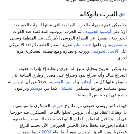
لحرب بالوكالة
كن فهم تطورات الحرب الدرامية التي شنتها القوات الجورجية
لى
أوسيتيا الجنوبية
، ثم الحرب الروسية المعاكسة ضد القوات
ية ، بمعزل عن الصراع الروسي الأمريكي في المنطقة وسعي
ن
ومن خلفها
حلف الناتو
لتعزيز انتصار القطب الواحد الأمريكي
اتحاد السوفيتي
ووريثه وحصاره ومنع نهضته العسكرية مرة
ن الخروج بتحليل عميق لما جرى وتبعاته إلا بإدراك حقيقة
 هناك وأنه صراع نفوذ وصراع على مصادر وطرق الطاقة التي
عليها كل من
أبخازيا
و
أوسيتيا الجنوبية
، فضلا عن أن الروس لم
مساندة جورجيا لمسلمي
الشيشان
كيدا في
موسكو
ويرغبون
ي الرد بنفس الوسيلة.
 قلق روسي حقيقي من طموح
جورجيا
العسكري والسياسي ،
اك اعتقاد قوي أن الروس عجلوا بالتدخل العسكري ضد جورجيا
يتيا قبل انضمامها لحلف الناتو لحسم هذه القضية، وساعدتهم
ة الجورجية بخطأ تدخل الجيش الجورجي الآن لحسم النزاع
، وهذا القلق الروسي يعود أيضا لعام
2002
حينما سمحت