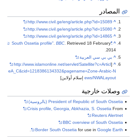
لمصادر
http://www.civil.ge/eng/article.php?id=15089
^
http://www.civil.ge/eng/article.php?id=15080
^
http://www.civil.ge/eng/article.php?id=14865
^
.
BBC
. Retrieved
18 February
"South Ossetia profile"
^
.
2014
^
بي بي سي العربية
http://www.islamonline.net/servlet/Satellite?c=Articl
[
^
eA_C&cid=1218386134332&pagename=Zone-Arabic-N
ews/NWALayout
إسلام أولاين]
صلات خارجية
President of Republic of South Osse (بالروسية)
Crisis profile, Georgia, Abkhazia, S. Ossetia
Fr
Reuters Alert
BBC overview of South Osse
.
Border South Ossetia
for use in
Google Ea