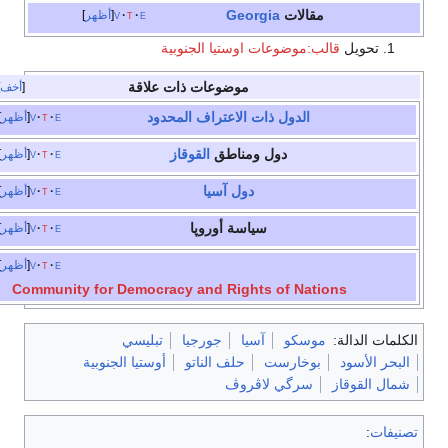
مقالات
Georgia
e
t
v
أظهر
تحويل
قالب:موضوعات اوستيا الجنوبية
موضوعات ذات علاقة
أخف
الدول ذات الاعتراف المحدود
e
t
v
أظهر
دول ومناطق
القوقاز
e
t
v
أظهر
دول آسيا
e
t
v
أظهر
سياسة أوروپا
e
t
v
أظهر
e
t
v
أظهر
Community for Democracy and Rights of Nations
ت الدالة:
موسكو
آسيا
جورجيا
تبليسي
ر الأسود
بوخارست
حلف الناتو
أوستيا الجنوبية
 القوقاز
سرگي لاڤروڤ
ات
: