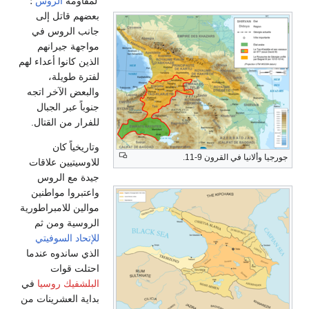
لمقاومة
الروس
؛
بعضهم قاتل إلى
جانب الروس في
مواجهة جيرانهم
الذين كانوا أعداء لهم
لفترة طويلة،
والبعض الآخر اتجه
جنوباً عبر الجبال
للفرار من القتال.
وتاريخياً كان
ألانيا في القرون 9-11.
للاوسيتيين علاقات
جيدة مع الروس
واعتبروا مواطنين
موالين للامبراطورية
الروسية ومن ثم
للإتحاد السوفيتي
الذي ساندوه عندما
احتلت قوات
البلشفيك روسيا
في
بداية العشرينات من