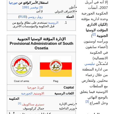
 في أبريل
استقلال
الأمر الواقع
عن
جورجيا
20، أنشأت
• اُعلِن
28 نوفمبر
1991
• الاعتراف الدولي
لا أحد
ة الجورجية
العملة
روبل روسي
(
RUB
)
دارية مؤقتة
الروسية
تستخدم على نطاق واسع من
 الاداري
قبل الحكومة والمؤسسات الأخرى.
 لاوستيا
[2]
ة
)
الإدارة المؤقتة لاوستيا الجنوبية
 اوستيون
Provisional Administration of South
 سابقون
Ossetia
كومة
لية)
ِّن
تبليسي
رة المنطقة
ل زعماء
, ولتتفازض
Coat of arms
Flag
لطات
Capital
كورتا, جورجيا
ة فيما يتعلق
اللغات الرسمية
الاوستية
,
الجورجية
النهائي
الحكومة
[3]
صراع.
[1]
• رئيس الإدارة
دميتري سناكوييڤ
• وزير الداخلية
جمال كركوسوڤ
1