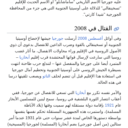
رجيا الاسم التاريخي "ساماشابلو" أو الاسم الحديث للإقليم
الي" للدلالة على أوسيتيا الجنوبية التي هي جزء من المحافظة
ة "شيدا كارتي".
لقتال في 2008
ائل
أغسطس
2008
أرسلت
جورجيا
جيشها لإخضاع أوسيتيا
ية أو تسخينفالي بالقوة وضرب الداعين للانفصال بدعوى أن ذوي
 الروسية في الإقليم وراء محاولات الانفصال، ما أثار غضب
التي سارعت لإرسال قواتها المحتشدة قرب إقليم
أبخازيا
–
د أيضا على جورجيا والمنفصل عنها – لتندلع حرب طاحنة انتهت
 الجيش الروسي على أوسيتيا الجنوبية وتحطيم آمال جورجيا
عادة هذا الإقليم قبل أن تنضم لحلف
الناتو
ويصعب تلقينها درسا
الحالة.
 نفسه تكرر مع
أبخازيا
التي تسعي للانفصال عن جورجيا، ففي
نتصار الثورة البلشفية في روسيا، سمح لينين للمسلمين الأبخاز
19
بإقامة دولة مستقلة لهم سميت وقتها (بلاد الأباظة
ة)، واستمرت هذه الجمهورية المستقلة تحكم نفسها بنفسها
بواسطة دستورها الخاص لمدة عشر سنوات حتى عام 1931 عندما أمر
 (من أصل جورجي) بضم أبخازيا (المسلمة) لجورجيا (المسيحية)