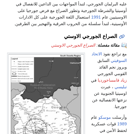
برلمان الجورجي، لتبدأ المواجهات بين الداعين للانفصال في
ا والشرطة الجورجية وتطور الصراع مع فرض جورجيا على
تيين عام
1991
استعمال اللغة الجورجية على كل الادارات
ية، لتبدأ سلسلة من الحروب العرقية والتهجير بين الطرفين.
لصراع الجورجي الاوستي
الة مفصلة
:
الصراع الجورجي الاوستي
جع نفوذ
الاتحاد
تي
السابق
جم القائد
 الجورجي
مساخورديا
في
، عبرت
 الجنوبية عن
الانفصالية عن
.
ت
موسكو
عام
وات عسكرية
لأمن في