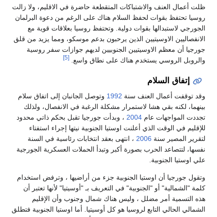
مال العنف والاشتباكات المتقطعة حاضرة في الاقليم، ولا زالت
تحتفظ بقوات لحفظ السلام هناك على الرغم من دعوة البرلمان
 لاستبدالها بقوات دولية. وتحتفظ روسيا بعلاقات قوية مع
اليين الاوسيتيين الذين يرحبون بدعم موسكو، ومما يزيد من قلق
 أن معظم الاوسيتيين الجنوبيين لديهم جوازات سفر روسية
[5]
ل الروسي يستخدم هناك على نطاق واسع.
تفاق السلام
قفت أعمال العنف سنة
1992
وتوصل الجانبان إلى اتفاق سلام
 لكنه بقي هشا لاستمرار مشكلة الرغبة في الانفصال، ولذلك
المواجهات عام
2004
، وبدأت جورجيا تقبل بحكم ذاتي محدود
 في الوقت الذي أعلنت اوستيا الجنوبية نيتها إجراء استفتاء
 المصير سنة
2006
، انتهى بعقد انتخابات رئاسية في السنة
 لتتصاعد الحرب بصورة أكبر وتبدأ الحملات العسكرية الجورجية
تيا الجنوبية.
جورجيا أن اوستيا الجنوبية جزء من أراضيها ، وترفض استخدام
لشمالية" أو "الجنوبية" في التعريف بـ "أوسيتيا" لأنها تعتبر أن
تسمية أمر مضلل ، وليس هناك شمال وجنوب وأن الإقليم
 الحالي التابع لروسيا هو كل أوسيتيا. أما اوستيا الجنوبية فتطلق