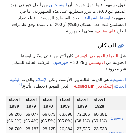
بتهم، فيما تقول جورجيا أن
المسيحيين
من أصل جورجي يزيد
عددهم عن 60%، ما يبرر سيطرتها على هذه الجمهورية، أما في
ية
اوستيا الشمالية
– حيث السيطرة الروسية – فيبلغ تعداد
المسلمين ثلث عدد السكان (35%) أو 200 ألف نسمة وفق تقديرات
لي يفتييڤ
، مفتي الجمهورية.
لسكان
صراع الجورجي الاوستي
كان أكثر من ثلثي سكان اوستيا
ية من
الاوستيين
و 25-30%
جورجيون
. التركيبة الحالية للسكان
روفة.
ية
هي الديانة الغالبة بين الأوست ولكن
الإسلام
والديانة
الوثنية
[4]
إتسگ دين Ætsæg Din
("الدين القويم") يحظيان بأتباع.
احصاء
احصاء
احصاء
احصاء
احصاء
احصاء
1989
1979
1970
1959
1939
1926
65,200
65,077
66,073
63,698
72,266
60,351
ون
(66.2%)
(66.4%)
(66.5%)
(65.8%)
(68.1%)
(69.1%)
28,700
28,187
28,125
26,584
27,525
23,538
ون