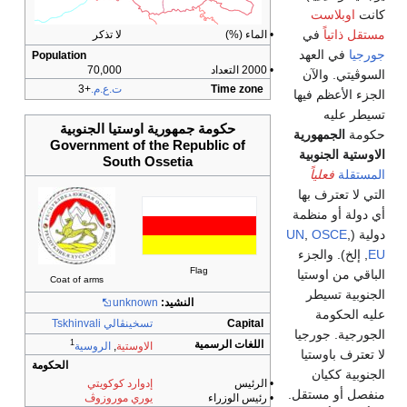
وبلاست
اتياً
في
• الماء (%)
لا تذكر
في العهد
Population
• 2000 التعداد
70,000
ي. والآن
Time zone
ت.ع.م.
+3
لأعظم فيها
عليه
حكومة جمهورية اوستيا الجنوبية
الجمهورية
Government of the Republic of
ة الجنوبية
South Ossetia
لة
فعلياً
 تعترف بها
ة أو منظمة
UN
,
OSCE
,
خ). والجزء
Flag
من اوستيا
Coat of arms
ية تسيطر
النشيد:
unknown
لحكومة
Capital
تسخينڤالي Tskhinvali
ية. جورجيا
اللغات الرسمية
1
الاوستية
,
الروسية
ف باوستيا
الحكومة
ة ككيان
• الرئيس
إدوارد كوكويتي
أو مستقل.
• رئيس الوزراء
يوري موروزوڤ