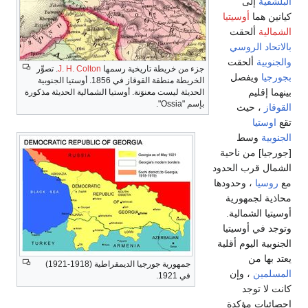
ة
إلى
هما
أوسيتيا
ة
ألحقت
د الروسي
ية
ألحقت
جزء من خريطة تاريخية رسمها
J. H. Colton
. تصوِّر
ا
ويفصل
الخريطة منطقة القوقاز في 1856. أوستيا الجنوبية
قليم
الحديثة ليست معنوَنة. أوستيا الشمالية الحديثة مذكورة
بإسم "Ossia".
، حيث
تيا
ة
وسط
] من ناحية
 قرب الحدود
يا
، وحدودها
 لجمهورية
 الشمالية.
في أوسيتيا
ة اليوم أقلية
ا من
جمهورية جورجيا الديمقراطية (1918-1921)
ين
، وإن
في 1921.
 توجد
ات مؤكدة