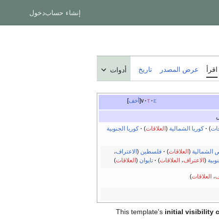
إنشاء حساب
دخول
اقرأ
عرض المصدر
تاريخ
أدوات
e
t
v
أخف
س
قات
)
كوريا الشمالية
(
العلاقات
)
كوريا الجنوبية
 الشمالية
(
العلاقات
)
فلسطين
(
الاعتراف
،
وبية
(
الاعتراف
،
العلاقات
)
تايوان
(
العلاقات
)
ف
،
العلاقات
)
This template's
initial visibilit