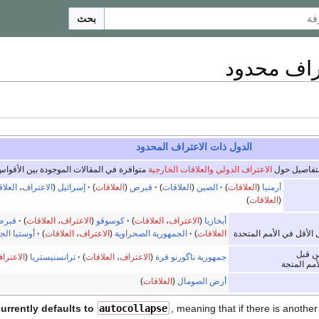
بحث
راف محدود
الدول ذات الاعتراف المحدود
لتفاصيل حول
الاعتراف الدولي
والعلاقات الخارجية
متوافرة في المقالات الموجودة بين الأقوا
أرمنيا
(
العلاقات
)
الصين
(
العلاقات
)
قبرص
(
العلاقات
)
إسرائيل
(
الاعتراف
،
العلا
(
العلاقات
)
أبخازيا
(
الاعتراف
،
العلاقات
)
كوسوڤو
(
الاعتراف
،
العلاقات
)
قبرص
العلاقات
)
الجمهورية الصحراوية
(
الاعتراف
،
العلاقات
)
أوستيا الجن
الأقل في الأمم المتحدة
ن قبل
جمهورية ناگورنو قرة
(
الاعتراف
،
العلاقات
)
ترانسنيستريا
(
الاعترا
أمم المتجة
أرض الصومال
(
العلاقات
)
y currently defaults to
autocollapse
, meaning that if there is anothe