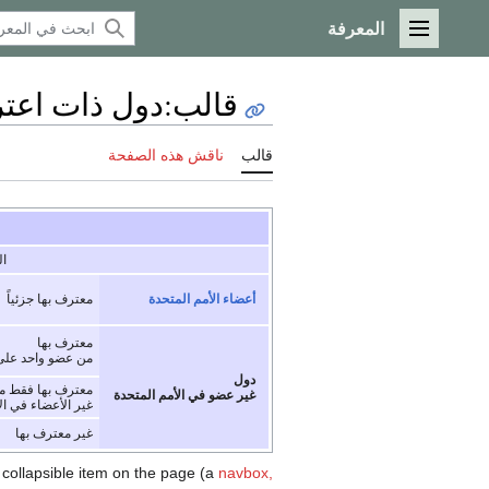
المعرفة
القائمة الرئيسية
قالب
:
دول ذات اعت
قالب
ناقش هذه الصفحة
ا
أعضاء الأمم المتحدة
معترف بها جزئياً
معترف بها
من عضو واحد على 
دول
معترف بها فقط م
غير عضو في الأمم المتحدة
غير الأعضاء في ال
غير معترف بها
r collapsible item on the page (a
navbox,