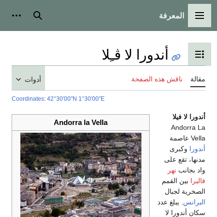
المعرفة
القائمة الرئيسية
بحث
أدوات
أندورا لا ڤـِلا
تبديل عرض جدول المحتويات
مقالة
ناقش هذه الصفحة
أدوات
Coordinates
:
42°30′00″N
1°30′00″E
أندورا لا فيلا
Andorra la Vella
Andorra La
Vella عاصمة
أندورا
وكبرى
مدنها، تقع على
واد بجانب
نهر
فاليرا
بين القمم
الصخرية لجبال
البرانس
. يبلغ عدد
سكان أندورا لا