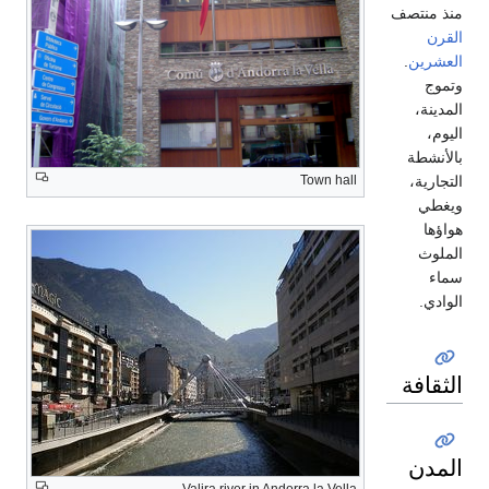
منذ منتصف
القرن
العشرين
.
وتموج
المدينة،
اليوم،
بالأنشطة
Town hall
التجارية،
ويغطي
هواؤها
الملوث
سماء
الوادي.
الثقافة
المدن
Valira river in Andorra la Vella