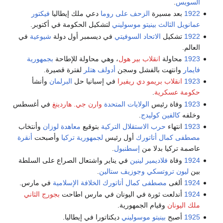
السويس
.
1922
بعد مسيرة
الزحف على روما
دعي ملك إيطاليا
فيكتور
عمانويل الثالث
بينيتو موسوليني
لتشكيل الحكومة في أكتوبر.
1922
تشكيل
الاتحاد السوفيتي
في ديسمبر أول دولة
شيوعية
في
العالم.
1923
محاولة
انقلاب بير هول
، وهي محاولة للإطاحة
بجمهورية
فايمار
وانتهت بالفشل وسجن
أدولف هتلر
لفترة قصيرة.
1923
انقلاب بريمو دي ريفيرا
في إسبانيا حل
البرلمان
وأنشأ
حكومة عسكرية
.
1923
وفاة رئيس
الولايات المتحدة
وارن جي. هاردينغ
في أغسطس
وخلفه
كالفين كوليدج
.
1923
انتهاء
حرب الاستقلال التركية
بتوقيع
معاهدة لوزان
وأنتخاب
مصطفى كمال أتاتورك
أول رئيس
لجمهورية تركيا
وأصبحت
أنقرة
عاصمة تركيا بدلا من
إسطنبول
.
1924
وفاة
فلاديمير لينين
في يناير واشتعال الصراع على السلطة
بين
ليون تروتسكي
وجوزيف ستالين
.
1924
ألغى
مصطفى كمال أتاتورك
الخلافة الإسلامية
في مارس.
1924
أندلعت ثورة في اليونان في مارس اطاحت
بجورج الثاني
ملك اليونان
وقيام الجمهورية.
1925
أصبح
بينيتو موسوليني
ديكتاتورا في إيطاليا.