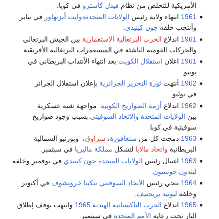
الأمريكية للتخلص من نظام
فيدل كاسترو
في كوبا.
1961
انتهاء ولاية رئيس
الولايات المتحدة
دوايت أيزنهاور
في يناير
وأنتخب خلفه
جون كينيدي
.
1961
اندلاع
الحرب البرتغالية الاستعمارية
بين الجيش البرتغالي
والحركات القومية الناشئة في المستعمرات البرتغالية الأفريقية.
1961
اعلان
استقلال الكويت
بعد انتهاء الأنتداب البريطاني في
يونيو.
1962
أنتهت
ثورة التحرير الجزائرية
بإعلان استقلال الجزائر
في يوليو.
1962
اندلاع
أزمة الصواريخ الكوبية
مواجهة شبه عسكرية
بين
الولايات المتحدة
والاتحاد السوفيتي
بسبب وجود صواريخ
سوفيتية في كوبا.
1963
دمجت كل من
سنغافورة
،
سراوق
، وبورنيو الشمالية
البريطانية
واتحاد مالايا
لتشكل
مملكة ماليزيا
في سبتمبر.
1963
اغتيال رئيس
الولايات المتحدة
جون كينيدي
في نوفمبر وخلفه
ليندون جونسون
.
1964
تنحي رئيس
الأتحاد السوفيتي
نيكيتا خروتشوف
في أكتوبر
وخلفه
ليونيد بريجنيف
.
1965
اندلاع
الحرب الباكستانية الهندية 1965
وانتهت بوقف إطلاق
النار تحت رعاية
الأمم المتحدة
في سبتمبر.