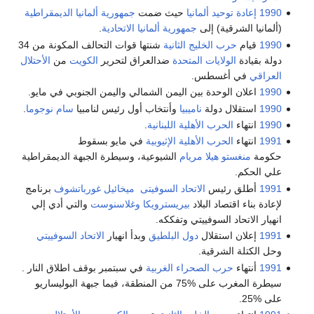
1990
إعادة توحيد ألمانيا
حيث ضمت
جمهورية ألمانيا الديمقراطية
(ألمانيا الشرقية) إلى
جمهورية ألمانيا الاتحادية
.
1990
قيام
حرب الخليج الثانية
شنتها قوات التحالف المكونة من 34
دولة بقيادة
الولايات المتحدة
ضدالعراق لتحرير
الكويت
من
الأحتلال
العراقي
في أغسطس.
1990
اعلان الوحدة بين اليمن الشمالي واليمن الجنوبي في مايو.
1990
استقلال دولة
ناميبيا
وأنتخاب أول رئيس لنامبيا
سام نوجوما
.
1990
انتهاء
الحرب الأهلية اللبنانية
.
1991
انتهاء
الحرب الأهلية الإثيوبية
في مايو بسقوط
حكومة
منغستو هيلا مريام
الشيوعية، وسيطرة الجبهة الديمقراطية
علي الحكم.
1991
أطلق رئيس
الاتحاد السوفيتى
ميخائيل غورباتشوف
برنامج
لإعادة بناء اقتصاد البلاد
بيريسترويكا
وغلاسنوست
والتي أدي إلي
انهيار الاتحاد السوفييتي وتفككه.
1991
إعلان استقلال
دول البلطيق
وبدأ انهيار
الاتحاد السوفييتي
وحل الكتلة الشرقية.
1991
أنتهاء
حرب الصحراء الغربية
في سبتمبر بوقف اطلاق النار .
سيطرة المغرب على %75 من المنطقة، فيما جبهة البوليساريو
على %25.