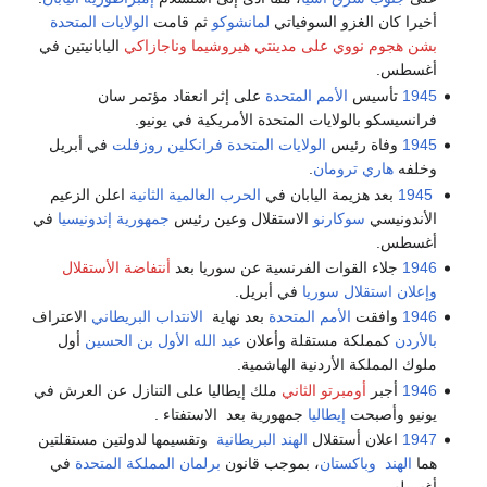
أخيرا كان الغزو السوفياتي
لمانشوكو
ثم قامت
الولايات المتحدة
بشن هجوم نووي على مدينتي هيروشيما وناجازاكي
اليابانيتين في
أغسطس.
1945
تأسيس
الأمم المتحدة
على إثر انعقاد مؤتمر سان
فرانسيسكو بالولايات المتحدة الأمريكية في يونيو.
1945
وفاة رئيس
الولايات المتحدة
فرانكلين روزفلت
في أبريل
وخلفه
هاري ترومان
.
1945
بعد هزيمة اليابان في
الحرب العالمية الثانية
اعلن الزعيم
الأندونيسي
سوكارنو
الاستقلال وعين رئيس
جمهورية إندونيسيا
في
أغسطس.
1946
جلاء القوات الفرنسية عن سوريا بعد
أنتفاضة الأستقلال
وإعلان استقلال سوريا
في أبريل.
1946
وافقت
الأمم المتحدة
بعد نهاية
الانتداب البريطاني
الاعتراف
بالأردن
كمملكة مستقلة وأعلان
عبد الله الأول بن الحسين
أول
ملوك المملكة الأردنية الهاشمية.
1946
أجبر
أومبرتو الثاني
ملك إيطاليا على التنازل عن العرش في
يونيو وأصبحت
إيطاليا
جمهورية بعد الاستفتاء .
1947
اعلان أستقلال
الهند البريطانية
وتقسيمها لدولتين مستقلتين
هما
الهند
وباكستان
، بموجب قانون
برلمان المملكة المتحدة
في