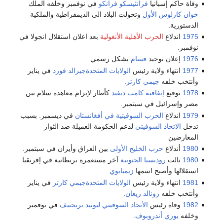
وفاة حاكم إسبانيا
فرانثيسكو فرانكو
في نوفمبر وخلفه الملك
خوان كارلوس الأول
وتحولت البلاد الي الديمقراطية والملكية
الدستورية.
1975
اندلاع
الحرب الأهلية الأنغولية
بعد اعلان استقلال انجولا في
نوفمبر.
1976
إعلان توحيد
فيتنام
بشكل رسمي
1977
انتهاء ولاية رئيس
الولايات المتحدة
جيرالد فورد
في يناير
وأنتخب خلفه
جيمي كارتر
.
1978
توقيع
إتفاقية كامب ديفيد
كأطار لإبرام معاهدة سلام بين
مصر وإسرائيل في سبتمبر.
1979
اندلاع
الحرب السوفيتية في أفغانستان
في ديسمبر. بسبب
تدخل
الاتحاد السوفيتي
لدعم الحكومة العميلة ضد الثوار
المعارضين
1980
أندلاع
حرب الخليج الأولى
بين العراق وأيران في سبتمبر.
1980
نالت
روديسيا الجنوبية
آخر مستعمرة بريطانية في إفريقيا
استقلالها وأصبح اسمها
زيمبابوي
1981
انتهاء ولاية رئيس
الولايات المتحدة
جيمي كارتر
في يناير
وأنتخب خلفه
رونالد ريغان
.
1982
وفاة رئيس
الأتحاد السوفيتي
ليونيد بريجنيف
في نوفمبر
وخلفه
يوري أندروبوف
.