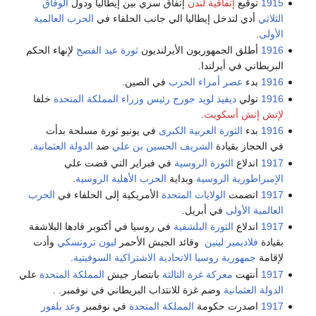
1915
توقيع
إتفاقية لندن
إتفاق سري بين إيطاليا ودول
الوفاق
الثلاثي
أدي لتدخل إيطاليا الي جانب الحلفاء في
الحرب العالمية
الأولى
.
1916
أطلق الجمهوريون الأيرلنديون
ثورة عيد الفصح
لإنهاء الحكم
البريطاني في أيرلندا.
1916
بدء
عصر أمراء الحرب
في الصين.
1916
تولي
ديفيد لويد جورج
رئيس وزراء المملكة المتحدة
خلفا
لإتش إتش أسكويث
.
1916
بدء
الثورة العربية الكبرى
في يونيو ثورة مسلحة بدأت
في الحجاز بقيادة
الشريف الحسين بن علي
ضد
الدولة العثمانية
.
1917
اندلاع
الثورة الروسية
في فبراير التي قضت علي
الإمبراطورية الروسية
وبداية
الحرب الأهلية الروسية
.
1917
انضمت
الولايات المتحدة
الأمريكية إلى الحلفاء في
الحرب
العالمية الأولى
في أبريل.
1917
اندلاع
الثورة البلشفية
في روسيا في أكتوبر قادها البلاشفة
بقيادة
فلاديمير لينين
وقائد الجيش الأحمر
ليون تروتسكي
وأدت
لإقامة
جمهورية روسيا الاتحادية الاشتراكية السوفيتية
.
1917
أنتهت
معركة غزة الثالثة
بانتصار جيش
المملكة المتحدة
علي
الدولة العثمانية
وضم غزة للانتداب البريطاني في نوفمبر. .
1917
اصدرت حكومة
المملكة المتحدة
في نوفمبر
وعد بلفور