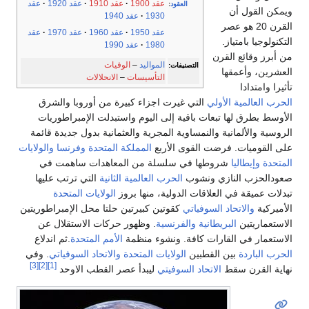
عقد 1900
عقد 1910
عقد 1920
عقد
العقود
:
ويمكن القول أن
1930
عقد 1940
القرن 20 هو عصر
عقد 1950
عقد 1960
عقد 1970
عقد
التكنولوجيا بامتياز.
1980
عقد 1990
من أبرز وقائع القرن
المواليد
–
الوفيات
التصنيفات:
العشرين، وأعمقها
التأسيسات
–
الانحلالات
تأثيرا وامتدادا
الحرب العالمية الأولي
التي غيرت اجزاء كبيرة من أوروبا والشرق
الأوسط بطرق لها تبعات باقية إلى اليوم واستبدلت الإمبراطوريات
الروسية والألمانية والنمساوية المجرية والعثمانية بدول جديدة قائمة
على القوميات. فرضت القوى الأربع
المملكة المتحدة
وفرنسا
والولايات
المتحدة
وإيطاليا
شروطها في سلسلة من المعاهدات ساهمت في
صعودالحزب النازي ونشوب
الحرب العالمية الثانية
التي ترتب عليها
تبدلات عميقة في العلاقات الدولية، منها بروز
الولايات المتحدة
الأميركية
والاتحاد السوفياتي
كقوتين كبيرتين حلتا محل الإمبراطوريتين
الاستعماريتين
البريطانية
والفرنسية
. وظهور حركات الاستقلال عن
الاستعمار في القارات كافة. ونشوء منظمة
الأمم المتحدة
.ثم اندلاع
الحرب الباردة
بين القطبين
الولايات المتحدة
والاتحاد السوفياتي
. وفي
[3]
[2]
[1]
نهاية القرن سقط
الاتحاد السوفيتي
ليبدأ عصر القطب الاوحد