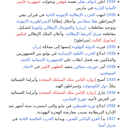
1934
أعلن
أدولف هتلر
نفسه
فوهرر
وتحولت
جمهورية فايمر
لألمانيا النازية
في مارس.
1935
انتهت
الحرب الإيطالية الإثيوبية الثانية
في فبراير بنفي
الإمبراطور
هيلا سيلاسي
وأحتلال إيطاليا
الإمبراطورية الإثيوبية
وتوحيد مقاطعات
إريتريا
والصومال الإيطالي
وإثيوبيا
لتشكيل
مقاطعة
شرق أفريقيا الإيطالية
. وأعلان الملك الإيطالي
فيكتور
إيمانويل الثالث
إمبراطورًا.
1935
غيرت
الدولة البهلوية
إسمها إلى مملكة
إيران
.
1936
اندلاع
الحرب الأهلية الإسبانية
في يوليو بين الجمهوريين
والملكيين بعد فشل انقلاب علي
الجمهورية الإسبانية الثانية
.
1936
أمر
جوزيف ستالين
بتنفيذ
التطهير الكبير
في
الاتحاد
السوفيتي
.
1936
أصبح
إدوارد الثامن ملك المملكة المتحدة
وأيرلندا الشمالية
ملكً
دول الكومنولث
وإمبراطور الهند.
1936
تنازل
إدوارد الثامن ملك المملكة المتحدة
وأيرلندا الشمالية
عن العرش لأخيه
جورج السادس
.
1936
اندلاع
ثورة فلسطين
في مايو والتي استمرت ستة أشهر ضد
الإدارة البريطانية بسبب معارضة الهجرة اليهودية.
1937
بدأ
الغزو الياباني للصين
، وبداية
الحرب العالمية الثانية
في
شرق آسيا
.