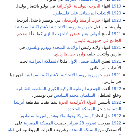
1919
انتهاء
الحرب البولندية الأوكرانية
في يوليو بانتصار بولندا.
1920
الانتداب البريطاني على فلسطين
.
1920
انتهاء
حرب أرمينيا وأذربيجان
في نوفمبر باحتلال أذربيجان
وأرمينيا من قبل
جمهورية روسيا الاتحادية الاشتراكية السوفيتية
.
1921
أصبح
أدولف هتلر
فوهرر
لالحزب النازي
كما بدأ
التضخم
الجامح في جمهورية فايمار
.
1921
انتهاء ولاية رئيس
الولايات المتحدة
وودرو ويلسون
في
مارس وأنتخب خلفه
وارن جي. هاردينغ
.
1921
تعيين
الملك فيصل الأول
ملكا
لالمملكة العراقية
تحت
الأنتداب البريطاني.
1921
غزو
جمهورية روسيا الاتحادية الاشتراكية السوفيتية
لجورجيا
في مارس.
1922
ألغت
الجمعية الوطنية التركية الكبرى
السلطنة العثمانية
وخلع السلطان
السلطان محمد السادس
في نوفمبر .
1922
تأسيس
الدولة الأيرلندية الحرة
بينما بقيت مقاطعة
أيرلندا
الشمالية
داخل
المملكة المتحدة
.
1922
حل اتحاد
كوستاريكا
وغواتيمالا
وهندوراس
والسلفادور
.
1922
بموجب
تصريح 28 فبراير
حصلت
المملكة المصرية
علي
ألاستقلال من
المملكة المتحدة
رغم بقاء القوات البريطانية في
قناة