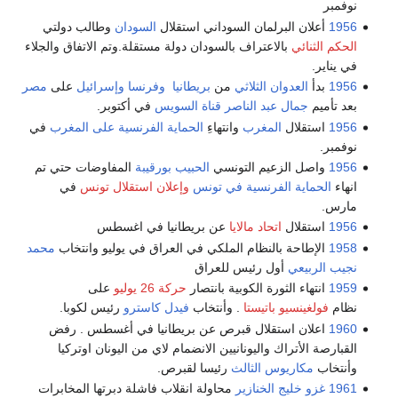
نوفمبر
1956
أعلان البرلمان السوداني استقلال
السودان
وطالب دولتي
الحكم الثنائي
بالاعتراف بالسودان دولة مستقلة.وتم الاتفاق والجلاء
في يناير.
1956
بدأ
العدوان الثلاثي
من
بريطانيا
وفرنسا
وإسرائيل
على
مصر
بعد تأميم
جمال عبد الناصر
قناة السويس
في أكتوبر.
1956
استقلال
المغرب
وانتهاءِ
الحماية الفرنسية على المغرب
في
نوفمبر.
1956
واصل الزعيم التونسي
الحبيب بورقيبة
المفاوضات حتي تم
انهاء
الحماية الفرنسية في تونس
وإعلان استقلال تونس
في
مارس.
1956
استقلال
اتحاد مالايا
عن بريطانيا في اغسطس
1958
الإطاحة بالنظام الملكي في العراق في يوليو وانتخاب
محمد
نجيب الربيعي
أول رئيس للعراق
1959
انتهاء الثورة الكوبية بانتصار
حركة 26 يوليو
على
نظام
فولغينسيو باتيستا
. وأنتخاب
فيدل كاسترو
رئيس لكوبا.
1960
اعلان استقلال قبرص عن بريطانيا في أغسطس . رفض
القبارصة الأتراك واليونانيين الانضمام لاي من اليونان اوتركيا
وأنتخاب
مكاريوس الثالث
رئيسا لقبرص.
1961
غزو خليج الخنازير
محاولة انقلاب فاشلة دبرتها المخابرات