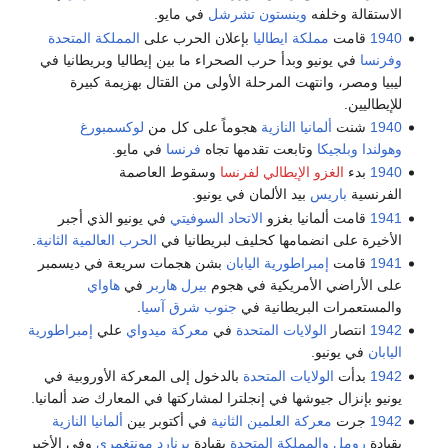
الاستقالة وخلفه
وينستون تشرشل
في مايو.
1940
قامت
مملكة ايطاليا
بإعلان الحرب على
المملكة المتحدة
وفرنسا
في يونيو وبدأ حرب الصحراء ما بين إيطاليا وبريطانيا في
ليبيا ومصر، وانتهت المرحلة الأولى من القتال بهزيمة كبيرة
للإيطاليين.
1940
شنت
ألمانيا النازية
هجوماً على كل من
لوكسمبورغ
وهولندا
وبلجيكا
وتابعت تقدمها تجاه
فرنسا
في مايو.
1940
بدء
الغزو الإيطالي لفرنسا
وسقوط العاصمة
الفرنسية
باريس
بيد الألمان في يونيو.
1941
قامت ألمانيا بغزو
الاتحاد السوفيتي
في يونيو الذي أجبر
الأخيرة على انضمامها كحليف لبريطانيا في
الحرب العالمية الثانية
.
1941
قامت
إمبراطورية اليابان
بشن هجمات سريعة في ديسمبر
على الأراضي الأمريكية في هجوم
بيرل هاربر
في
هاواي
والمستعمرات البريطانية في
جنوب شرق آسيا
.
1942
انتصار
الولايات المتحدة
في
معركة ميدواي
علي
إمبراطورية
اليابان
في يونيو.
1942
بدأت
الولايات المتحدة
بالدخول إلى المعركة الأوروبية في
يونيو بإنزال جيوشها في إنجلترا لمشاركتها في المعارك ضد ألمانيا.
1942
جرت
معركة العلمين الثانية
في أكتوبر بين
ألمانيا النازية
بقيادة
رومل
والمملكة المتحدة
بقيادة
برنارد مونتغمري
وفي الأخير