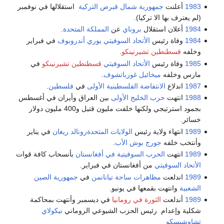
1983
أعلنت
جمهورية شمال قبرص التركية
استقلالها في نوفمبر
(لم يعترف بها الا تركيا).
1984
أعلان استقلال
بروناي
عن
المملكة المتحدة
.
1984
وفاة رئيس
الأتحاد السوفيتي
يوري أندروبوف
في فبراير
وخلفه
قسطنطين تشيرنينكو
.
1985
وفاة رئيس
الأتحاد السوفيتي
قسطنطين تشيرنينكو
في
مارس وخلفه
ميخائيل غورباتشوف
.
1987
اندلاع
الانتفاضة الفلسطينية الأولى
في
فلسطين
.
1988
انتهت
حرب الخليج الأولى
بين العراق وأيران في أغسطس
بجمود استرتيجي ولكنها خلفت مليون قتيل و400 مليون دولار
خسائر.
1989
انتهاء ولاية رئيس
الولايات المتحدة
رونالد ريغان
في يناير
وأنتخب خلفه
جورج بوش الأب
.
1989
انتهت
الحرب السوفيتية في أفغانستان
بأنسحاب كافة قوات
الأتحاد السوفيتي
من أفغانستان في فبراير.
1989
اندلعت
مظاهرات ساحة تيانانمن
في
جمهورية الصين
الشعبية
وانتهت بقمعها في يونيو.
1989
أندلعت
الثورة في رومانيا
في ديسمبر وأنتهت بمحاكمة
شكلية وإعدام رئيس الحزب الشيوعي الروماني
نيكولاي
تشاوشيسكو