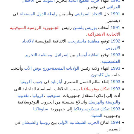
1991
انتهاء
حرب الخليج الثانية
بتحرير
الكويت
من
الأحتلال
العراقي
في نوفمبر.
1991
حل
الاتحاد السوفيتي
وتأسيس
رابطة الدول المستقلة
في
ديسمبر.
1991
أنتخاب
بوريس يلتسن
رئيس
الجمهورية الروسية السوفيتية
الاتحادية الاشتراكية
.
1992
توقيع
معاهدة ماستريخت
الاتفاقية المؤسسة
لالاتحاد
الأوروبي
.
1993
توقيع
اتفاقية أوسلو
بين
إسرائيل
ومنظمة التحرير
الفلسطينية
.
1993
انتهاء ولاية رئيس
الولايات المتحدة
جورج بوش الأب
وأنتخب
خلفه
بيل كلينتون
.
1993
إلغاء نظام الفصل العنصري
أبارتايد
في
جنوب أفريقيا
.
1993
تفكك يوغوسلافيا
بسبب الخلافات السياسية الداخلية التي
أدت إلى إعلان استقلال جمهوريات
سلوفينيا
،
كرواتيا
،
مقدونيا
والبوسنة والهرسك
واندلاع سلسلة من الحروب اليوغوسلافية.
1993
تفكك تشيكوسلوفاكيا
إلى جمهورية
سلوفاكيا
وجمهورية
التشيك
.
1994
اندلاع
الحرب الشيشانية الأولى
بين
روسيا
والشيشان
في
ديسمبر