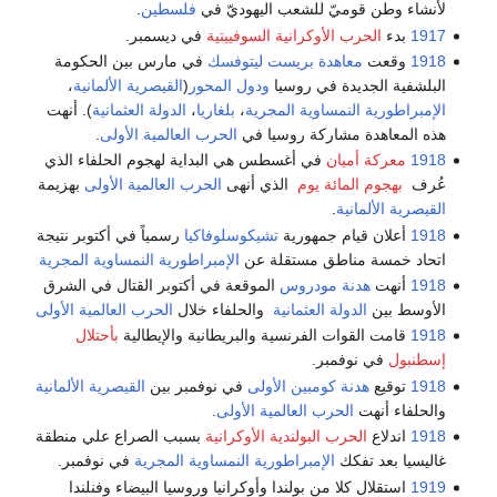
لأنشاء وطن قوميّ للشعب اليهوديّ في
فلسطين
.
1917
بدء
الحرب الأوكرانية السوفييتية
في ديسمبر.
1918
وقعت
معاهدة بريست ليتوفسك
في مارس بين الحكومة
البلشفية الجديدة في روسيا
ودول المحور
(
القيصرية الألمانية
،
الإمبراطورية النمساوية المجرية
،
بلغاريا
،
الدولة العثمانية
). أنهت
هذه المعاهدة مشاركة روسيا في
الحرب العالمية الأولى
.
1918
معركة أميان
في أغسطس هي البداية لهجوم الحلفاء الذي
عُرف
بهجوم المائة يوم
الذي أنهى
الحرب العالمية الأولى
بهزيمة
القيصرية الألمانية
.
1918
أعلان قيام جمهورية
تشيكوسلوفاكيا
رسمياً في أكتوبر نتيجة
اتحاد خمسة مناطق مستقلة عن
الإمبراطورية النمساوية المجرية
1918
أنهت
هدنة مودروس
الموقعة في أكتوبر القتال في الشرق
الأوسط بين
الدولة العثمانية
والحلفاء خلال
الحرب العالمية الأولى
1918
قامت القوات الفرنسية والبريطانية والإيطالية
بأحتلال
إسطنبول
في نوفمبر.
1918
توقيع
هدنة كومبين الأولى
في نوفمبر بين
القيصرية الألمانية
والحلفاء أنهت
الحرب العالمية الأولى
.
1918
اندلاع
الحرب البولندية الأوكرانية
بسبب الصراع علي منطقة
غاليسيا بعد تفكك
الإمبراطورية النمساوية المجرية
في نوفمبر.
1919
استقلال كلا من بولندا وأوكرانيا وروسيا البيضاء وفنلندا