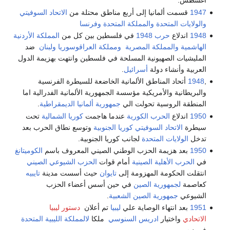
أغسطس.
1947
قسمت ألمانيا إلى أربع مناطق محتلة من
الاتحاد السوفيتي
والولايات المتحدة
والمملكة المتحدة
وفرنسا
1948
اندلاع
حرب 1948
في فلسطين بين كل من
المملكة الأردنية
الهاشمية
والمملكة المصرية
ومملكة العراقو
سوريا
ولبنان
ضد
المليشيات الصهيونية المسلحة في فلسطين وانتهت بهزيمة الدول
العربية وأنشاء دولة
أسرائيل
.
,
1948
أتحاد المناطق الألمانية الخاضعة للسيطرة الفرنسية
والبريطانية والأمريكية مؤسسة الجمهورية الألمانية الفدرالية اما
المنطقة الروسية تحولت الي
جمهورية ألمانيا الديمقراطية
.
1950
اندلاع
الحرب الكورية
عندما هاجمت
كوريا الشمالية
تحت
سيطرة
الاتحاد السوفيتي
كوريا الجنوبية
وتوسع نطاق الحرب بعد
تدخل
الولايات المتحدة
لجانب كوريا الجنوبية.
1950
بعد هزيمة الحزب الوطني الصيني المعروف باسم
الكوميتانغ
في
الحرب الأهلية الصينية
أمام قوات
الحزب الشيوعي الصيني
انتقلت الحكومة المهزومة إلى
تايوان
حيث أسست مدينة
تايبيه
كعاصمة
لجمهورية الصين
في حين أسس أعضاء الحزب
الشيوعي
جمهورية الصين الشعبية
.
1951
بعد انتهاء الوصاية علي
ليبيا
تم أعلان
دستور ليبيا
الاتحادي
واختيار
ادريس السنوسي
ملكا
لالمملكة الليبية المتحدة