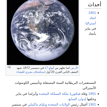
أحداث
1901
اتحاد
أستراليا
في يناير
بأتحاد
الأرض
كما تظهر من
أپولو 17
في ديسمبر 1972. شهد
النصف الثاني القرن 20 أول
استكشاف بشري للفضاء
.
المستعمرات البريطانية الستة المستقلة وتأسيس الكومنولث
الأسترالي.
1901
وفاة
فيكتوريا ملكة المملكة المتحدة
وأيرلندا في يناير
وخلفها
إدوارد السابع
.
1901
أغتيال رئيس
الولايات المتحدة
ويليام ماكينلي
في سبتمبر