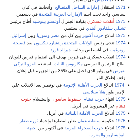
1971
استقلال
إمارات الساحل المتصالح
وأتحادها في كيان
سياسي واحد تحت اسم
الإمارات العربية المتحدة
في ديسمبر.
1973
أنقلاب عسكري
بقيادة الجنرال
أوغستو بينوشيه
أطاح برئيس
تشيلي
سلفادور أليندي
في سبتمبر.
1973
اندلاع
حرب أكتوبر
بين كل من
مصر
وسوريا
وبين
إسرائيل
.
1974
تنحي رئيس
الولايات المتحدة
ريتشارد نيكسون
بعد
فضيحة
ووترغيت
في أغسطس وخلفه
جيرالد فورد
.
1974
انقلاب عسكري في قبرص يهدف الي انضمام قبرص لليونان
اطاح بالرئيس القبرصي
مكاريوس الثالث
. استتبعه
الغزو التركي
لقبرص
في يوليو الذي احتل على %35 من الجزيرة قبل إعلان
وقف إطلاق النار.
,
1974
اندلاع
الحرب الأهلية الإثيوبية
في نوفمبر بعد الانقلاب علي
الإمبراطور
هيلا سيلاسي
1975
انتهاء
حرب فيتنام
بسقوط سايغون
واستسلام
جنوب
فيتنام
غير المشروط في أبريل.
1975
أندلاع
الحرب الأهلية اللبنانية
في أبريل
1975
حكومة
سلطنة عمان
تعلن انتصارها وإخماد
ثورة ظفار
.
1975
اندلاع
حرب الصحراء الغربية
في أكتوبر بين
جبهة
البوليساريو
والمغرب
.