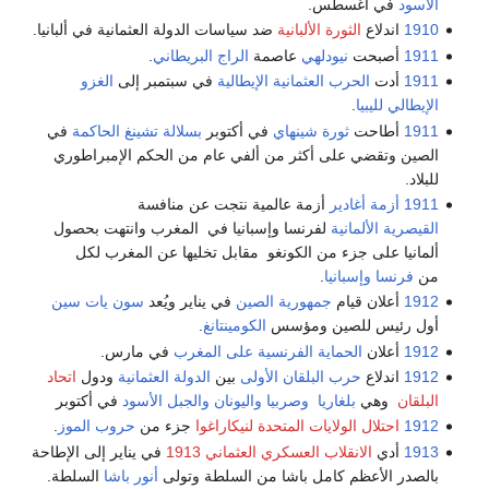
الأسود
في أغسطس.
1910
اندلاع
الثورة الألبانية
ضد سياسات الدولة العثمانية في ألبانيا.
1911
أصبحت
نيودلهي
عاصمة
الراج البريطاني
.
1911
أدت
الحرب العثمانية الإيطالية
في سبتمبر إلى
الغزو
الإيطالي لليبيا
.
1911
أطاحت
ثورة شينهاي
في أكتوبر
بسلالة تشينغ الحاكمة
في
الصين وتقضي على أكثر من ألفي عام من الحكم الإمبراطوري
للبلاد.
1911
أزمة أغادير
أزمة عالمية نتجت عن منافسة
القيصرية الألمانية
لفرنسا وإسبانيا في المغرب وانتهت بحصول
ألمانيا على جزء من الكونغو مقابل تخليها عن المغرب لكل
من
فرنسا
وإسبانيا
.
1912
أعلان قيام
جمهورية الصين
في يناير ويُعد
سون يات سين
أول رئيس للصين ومؤسس
الكومينتانغ
.
1912
أعلان
الحماية الفرنسية على المغرب
في مارس.
1912
اندلاع
حرب البلقان الأولى
بين
الدولة العثمانية
ودول
اتحاد
البلقان
وهي
بلغاريا
وصربيا
واليونان
والجبل الأسود
في أكتوبر
1912
احتلال الولايات المتحدة لنيكاراغوا
جزء من
حروب الموز
.
1913
أدي
الانقلاب العسكري العثماني 1913
في يناير إلى الإطاحة
بالصدر الأعظم كامل باشا من السلطة وتولى
أنور باشا
السلطة.