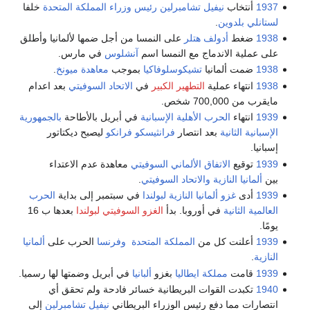
1937
أنتخاب
نيفيل تشامبرلين
رئيس وزراء المملكة المتحدة
خلفا
لستانلي بلدوين
.
1938
ضغط
أدولف هتلر
على النمسا من أجل ضمها لألمانيا وأطلق
على عملية الاندماج مع النمسا اسم
آنشلوس
في مارس.
1938
ضمت ألمانيا
تشيكوسلوفاكيا
بموجب
معاهدة ميونخ
.
1938
انتهاء عملية
التطهير الكبير
في
الاتحاد السوفيتي
بعد اعدام
مايقرب من 700,000 شخص.
1939
انتهاء
الحرب الأهلية الإسبانية
في أبريل بالأطاحة
بالجمهورية
الإسبانية الثانية
بعد انتصار
فرانثيسكو فرانكو
ليصبح ديكتاتور
إسبانيا.
1939
توقيع
الاتفاق الألماني السوفيتي
معاهدة عدم الاعتداء
بين
ألمانيا النازية
والاتحاد السوفيتي
.
1939
أدى
غزو ألمانيا النازية لبولندا
في سبتمبر إلى بداية
الحرب
العالمية الثانية
في أوروبا. بدأ
الغزو السوفيتي لبولندا
بعدها ب 16
يومًا.
1939
أعلنت كل من
المملكة المتحدة
وفرنسا
الحرب على
ألمانيا
النازية
.
1939
قامت
مملكة ايطاليا
بغزو
ألبانيا
في أبريل وضمتها لها رسميا.
1940
تكبدت القوات البريطانية خسائر فادحة ولم تحقق أي
انتصارات مما دفع رئيس الوزراء البريطاني
نيفيل تشامبرلين
إلى