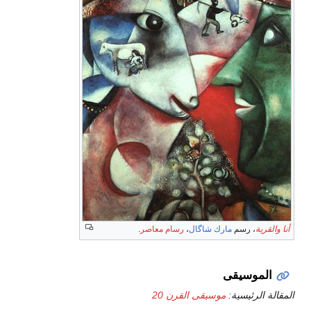
أنا والقرية
، رسم
مارك شاگال
،
رسام معاصر
.
الموسيقى
المقالة الرئيسية:
موسيقى القرن 20