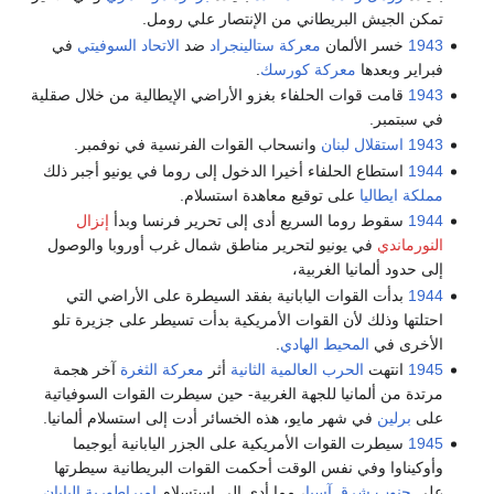
تمكن الجيش البريطاني من الإنتصار علي رومل.
1943
خسر الألمان
معركة ستالينجراد
ضد
الاتحاد السوفيتي
في
فبراير وبعدها
معركة كورسك
.
1943
قامت قوات الحلفاء بغزو الأراضي الإيطالية من خلال صقلية
في سبتمبر.
1943
استقلال لبنان
وانسحاب القوات الفرنسية في نوفمبر.
1944
استطاع الحلفاء أخيرا الدخول إلى روما في يونيو أجبر ذلك
مملكة ايطاليا
على توقيع معاهدة استسلام.
1944
سقوط روما السريع أدى إلى تحرير فرنسا وبدأ
إنزال
النورماندي
في يونيو لتحرير مناطق شمال غرب أوروبا والوصول
إلى حدود ألمانيا الغربية،
1944
بدأت القوات اليابانية بفقد السيطرة على الأراضي التي
احتلتها وذلك لأن القوات الأمريكية بدأت تسيطر على جزيرة تلو
الأخرى في
المحيط الهادي
.
1945
انتهت
الحرب العالمية الثانية
أثر
معركة الثغرة
آخر هجمة
مرتدة من ألمانيا للجهة الغربية- حين سيطرت القوات السوفياتية
على
برلين
في شهر مايو، هذه الخسائر أدت إلى استسلام ألمانيا.
1945
سيطرت القوات الأمريكية على الجزر اليابانية أيوجيما
وأوكيناوا وفي نفس الوقت أحكمت القوات البريطانية سيطرتها
على
جنوب شرق آسيا
، مما أدى إلى استسلام
إمبراطورية اليابان
.