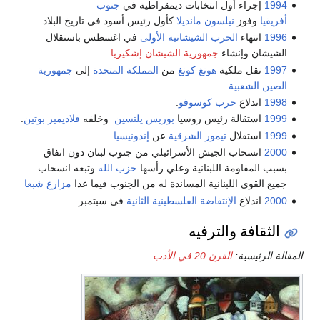
1994
إجراء أول انتخابات ديمقراطية في
جنوب
أفريقيا
وفوز
نيلسون مانديلا
كأول رئيس أسود في تاريخ البلاد.
1996
انتهاء
الحرب الشيشانية الأولى
في اغسطس باستقلال
الشيشان وإنشاء
جمهورية الشيشان إشكيريا
.
1997
نقل ملكية
هونغ كونغ
من
المملكة المتحدة
إلى
جمهورية
الصين الشعبية
.
1998
اندلاع
حرب كوسوفو
.
1999
استقالة رئيس روسيا
بوريس يلتسين
وخلفه
فلاديمير بوتين
.
1999
استقلال
تيمور الشرقية
عن
إندونيسيا
.
2000
انسحاب الجيش الأسرائيلي من جنوب لبنان دون اتفاق
بسبب المقاومة اللبنانية وعلي رأسها
حزب الله
وتبعه انسحاب
جميع القوى اللبنانية المساندة له من الجنوب فيما عدا
مزارع شبعا
2000
اندلاع
الإنتفاضة الفلسطينية الثانية
في سبتمبر .
الثقافة والترفيه
المقالة الرئيسية:
القرن 20 في الأدب