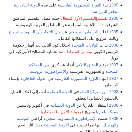
1905
بدء
الثورة الدستورية الفارسية
علي شاه
الدولة القاجارية
مظفر الدين شاه
.
1905
تقسيم|التقسيم الأول للبنغال
حيث فصل التقسيم المناطق
الشرقية ذات الأغلبية المسلمة عن المناطق الغربية الهندوسية.
1905
أعلن
البرلمان النرويجي
عن
حل الاتحاد بين السويد والنرويج
ونالت النرويج على استقلالها الكامل.
1906
بدأت
الولايات المتحدة
احتلال كوبا الثاني بعد أنهيار حكومة
الرئيس الكوبي
توماس استرادا بالما
لحماية المصالح الأمريكية في
كوبا.
1907
توقيع
الوفاق الثلاثي
أتحاد عسكري بين
المملكة
المتحدة
والجمهورية الفرنسية
والإمبراطورية الروسية
.
1907
انتهاء
الثورة الدستورية الفارسية
في
الدولة القاجارية
بإنشاء
البرلمان.
1908
:
ثورة تركيا الفتاة
في
الدولة العثمانية
أدت إلى اعادة العمل
بالدستور العثماني المعلق.
1908
استقلال بلغاريا عن
الدولة العثمانية
في أكتوبر وتأسيس
مملكة بلغاريا
وتتويج
فرديناند الأول ملك بلغاريا
1908
ضمت
الإمبراطورية النمساوية المجرية
أراضي
البوسنة
والهرسك
إليها مما تسبب في
الأزمة البوسنية
حيث اثار الضم
احتجاجات الدول الكبري.