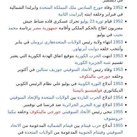
في ديسمبر.
1952
وفاة
جورج السادس ملك المملكة المتحدة
وايرلندا الشمالية
في فبراير وخلفه ابنته
إليزابيث الثانية
1952
قيام
ثورة 23 يوليو
تحرك عسكري قاده ضباط جيش
مصريون اطاح بالحكم الملكي وأقامة
جمهورية مصر
برئاسة
محمد
نجيب
في يوليو.
1953
انتهاء ولاية رئيس
الولايات المتحدة
هاري ترومان
في يناير
وأنتخب خلفه
دوايت أيزنهاور
.
1953
انتهت
الحرب الكورية
بتوقيع اتفاق الهدنة الكورية التي يعتبر
تقسيم
شبه الجزيرة الكورية
1953
وفاة رئيس
الأتحاد السوفيتي
جوزيف ستالين
في أكتوبر
وخلفه
جورجي مالينكوف
1953
أندلاع
الثورة الكوبية
في يوليو علي نظام الرئيس الكوبي
الديكتاتوري
فولغينسيو باتيستا
1954
اندلاع
الحرب الباردة
بين
الولايات المتحدة
والإتحاد السوفيتي
1954
اندلاع
ثورة التحرير الجزائرية
ضد فرنسا في نوفمبر.
1955
تنحي رئيس
الأتحاد السوفيتي
جورجي مالينكوف
وخلفه
نيكيتا
خروتشوف
1955
أندلاع
حرب فيتنام
بين
فيتنام الشمالية
المدعومة من
الاتحاد
السوفيتي
وفيتنام الجنوبية
المدعومة من
الولايات المتحدة
في