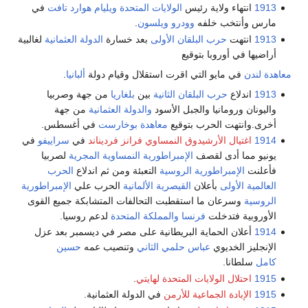
1913
انتهاء ولاية رئيس
الولايات المتحدة
ويليام هوارد تافت
في
مارس وأنتخب خلفه
وودرو ويلسون
.
1913
انتهت
حرب البلقان الأولى
بعد خسارة
الدولة العثمانية
لغالبية
أراضيها في أوروبا بتوقيع
معاهدة لندن
في مايو التي اقرت استقلال وقيام دولة
ألبانيا
.
1913
اندلاع
حرب البلقان الثانية
بين
بلغاريا
من جهة وصربيا
واليونان ورومانيا والجبل الأسود
والدولة العثمانية
من جهة
أخرى.وانتهت الحرب بتوقيع
معاهدة بوخارست
في أغسطس.
1914
اغتيال الأرشيدوق النمساوي فرانز فرديناند
في
سراييفو
في
يونيو مما أدى لقصف
الإمبراطورية النمساوية المجرية
لصربيا
فأعلنت
الإمبراطورية الروسية
التعبئة ومن ثم اندلاع
الحرب
العالمية الأولى
بأعلان
القيصرية الألمانية
الحرب علي
الإمبراطورية
الروسية
وسرعان ما استقطبت التحالفات المتشابكة جميع القوى
الأوروبية فتدخلت
فرنسا
والمملكة المتحدة
لدعم روسيا.
1914
أعلان الحماية البريطانية على مصر في ديسمبر بعد عزل
الإنجليز الخديوي
عباس حلمي الثاني
وتنصيب عمه
حسين
كامل
سلطانا.
1915
احتلال الولايات المتحدة لهايتي
.
1915
الإبادة الجماعية للأرمن
في الدولة العثمانية.