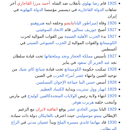
1925
قام
رضا بهلوي
بأنقلاب ضد الشاه
أحمد مرزا القاجاري
آخر
شاهات
الدولة القاجارية
في ديسمبر مؤسسا
الدولة البهلوية
في
إيران.
1926
وفاة
إمبراطور اليابان
تايشو
وخلفه ابنه
هيروهيتو
.
1927
أصبح
جوزيف ستالين
قائد
الاتحاد السوفيتي
.
1927
بدء
الحرب الأهلية الصينية
بين القوات الموالية لحزب
الكومينتانغ
والقوات الموالية ل
الحزب الشيوعي الصيني
في
أغسطس
1927
تأسيس
مملكة الحجاز ونجد وملحقاتها
تحت قيادة سلطان
نجد
عبد العزيز آل سعود
في يناير
1928
تمكنت حكومة
الكومينتانغ
تحت قيادة
شيانج كاي شيك
من
توحيد الصين وانتهاء
عصر أمراء الحرب
في الصين.
1928
أسس
حسن البنا
جماعة الإخوان المسلمين
.
1929
انهيار وول ستريت
وبداية
الكساد العظيم
.
1929
انتهاء ولاية رئيس
الولايات المتحدة
كالفين كوليدج
في مارس
وأنتخب خلفه
هربرت هوفر
.
1929
البابا
بيوس الحادي عشر
يوقع
اتفاقية لاتران
مع الزعيم
الإيطالي
بينيتو موسوليني
حيث اعترف
بالفاتيكان
دولة ذات سيادة. .
1930
قاد
مهاتما غاندي
مسيرة الملح
وبدأ
عصيان مدني
في
الراج
البريطاني
.