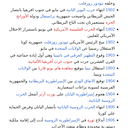
وخلفه
ثيودور روزفلت
.
1902
انتهاء
حرب البوير الثانية
في مايو في جنوب افريقيا بانتصار
الجيش البريطاني واصبحت جمهورية
ترانسفال
ودولة
الأورانج
الحرة
مستعمرتان تحت التاج البريطاني.
1902
أنتهاء
الحرب الفليبينية الأمريكية
في يونيو باستمرار الاحتلال
الأمريكي للفلبين
1902
منح الرئيس الأمريكي
ثيودور روزفلت
جمهورية كوبا
الاستقلال رسميا عن
الولايات المتحدة
في مايو.
1903
وقوع
التطهير العرقي في ناميبيا
وهي أول إبادة جماعية في
القرن العشرين جرت في
جنوب غرب أفريقيا الألمانية
.
1903
استقلال
بنما
بتوقيع
معاهدة هاي بونو فاريا
بين
الولايات
المتحدة
وبنما.
1904
توقيع
الاتفاق الودي
بين
الإمبراطورية البريطانية
والجمهورية
الفرنسية لتسوية نزاعات استعمارية.
1904
هجوم
إمبراطورية اليابان
على
بورت آرثر
أشعل
الحرب
الروسية اليابانية
.
1905
انتهاء
الحرب الروسية اليابانية
بأنتصار اليابان وفرض الحماية
علي كوريا
1905
أندلاع
ثورة
في
الإمبراطورية الروسية
أدت إلى إقامة ملكية
دستورية محدودة ونظام متعدد الأحزاب.