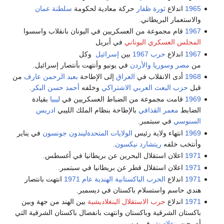
1965
اندلاع
ثورة ظفار
حركة معادية لحكومة
سلطنة عمان
والاستعمار البريطاني.
1967
قام مجموعة من العسكريين في اليونان بانقلاب واسسوا
المجلس العسكري اليوناني
في أبريل
1967
اندلاع
حرب 1967
بين
إسرائيل
وكل
من
مصر
وسوريا
والأردن
في يونيو وأنتهت بأنتصار إسرائيل.
1968
أدى الانقلاب في
العراق
إلى الإطاحة
بعبد الرحمن عارف
من
قبل
حزب البعث العربي الاشتراكي
وخلفه
أحمد حسن البكر
.
1969
قامت مجموعة من الضباط العسكريين في
ليبيا
بقيادة
الضابط
معمر القذافي
بالإطاحة بنظام الملك الليبي
ادريس
السنوسي
في سبتمبر.
1969
انتهاء ولاية رئيس
الولايات المتحدة
ليندون جونسون
في يناير
وأنتخب خلفه
ريتشارد نيكسون
.
1971
اعلان استقلال البحرين عن بريطانيا في أغسطس.
1971
اعلان استقلال قطر عن بريطانيا في سبتمبر.
1971
اندلاع
الحرب الباكستانية الهندية عام 1971
انتهت بانتصار
هندي حاسم واستسلام باكستان في ديسمبر.
1971
اندلاع
حرب الاستقلال البنغلاديشية
بين الهند من جهة وبين
باكستان الشرقية وباكستان وانتهت بانفصال باكستان الشرقية التي
أصبحت
بنغلاديش
في ديسمبر.