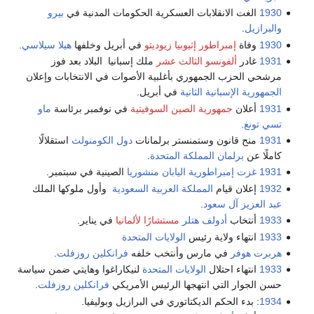
1930
الغت الانقلابات العسكرية الحكومات المدنية في
بيرو
والبرازيل
.
1930
وفاة
إمبراطور إثيوبيا
زيوديتو
في أبريل وخلفها
هيلا سيلاسي
.
1931
غادر
ألفونسو الثالث عشر
ملك إسبانيا البلاد بعد فوز
مرشحي الحزب الجمهوري بأغلبية الأصوات في الانتخابات وإعلان
الجمهورية الإسبانية الثانية
في أبريل.
1931
أعلان
جمهورية الصين السوفيتية
في نوفمبر برئاسة
ماو
تسي تونغ
.
1931
منح قانون وستمنستر برلمانات
دول الكومنولث
استقلالًا
كاملًا عن
برلمان المملكة المتحدة
.
1931
غزت إمبراطورية اليابان منشوريا
الصينية في سبتمبر.
1932
إعلان قيام
المملكة العربية السعودية
وأول ملوكها الملك
عبد العزيز آل سعود
.
1933
أنتخاب
أدولف هتلر
مستشارًا لألمانيا
في يناير.
1933
انتهاء ولاية رئيس
الولايات المتحدة
هربرت هوفر
في مارس وأنتخب خلفه
فرانكلين روزفلت
.
1933
انتهاء احتلال
الولايات المتحدة
لنيكاراغوا وهايتي ضمن سياسة
حسن الجوار التي انتهجها الرئيس الأمريكي
فرانكلين روزفلت
.
1934
: بدء الحكم الديكتاتوري في البرازيل وبوليفيا.