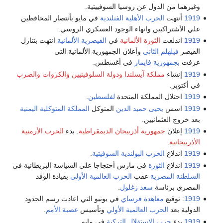
وغيرهما من الدول عن روسيا السوفييتية.
1919
أنتهت
الحرب الأهلية الفنلندية
في مايو بأنتصار المحافظين
علي الأشتراكيين وانهاء الوجود العسكري الروسي.
1919
اندلعت
الثورة الألمانية
في
القيصرية الألمانية
انتهت بتنازل
القيصر
فيلهلم الثاني
وأعلان الجمهورية الألمانية التي
عرفت
بجمهورية فايمار
في أغسطس.
1919
إنشاء
مملكة آيسلندا
ودولة السلوفينيين والكروات والصرب
في أكتوبر.
1919
احتلال المملكة المتحدة
لفلسطين
.
1919
اسس
يحيى حميد الدين
المتوكل
المملكة المتوكلية اليمنية
بعد خروج العثمانيين.
1919
إعلان
جمهورية أذربيجان الديمقراطية
. بدء
الحرب الأرمنية
الأذربيجانية
.
1919
اندلاع
الحرب البولندية السوفيتية
.
1919
اندلاع
الثورة
في مارس أحتجاجا علي السياسة البريطانية في
السلطنة المصرية
عقب
الحرب العالمية الأولى
بقيادة الوفد
المصري برئاسة
سعد زغلول
.
1919
: توقيع
معاهدة فرساي
في يونيو التي اعادت رسم الحدود
الدولية بعد
الحرب العالمية الأولي
وتأسيس
عصبة الأمم
.
1919
بدء
حرب الاستقلال التركية
في مايو .