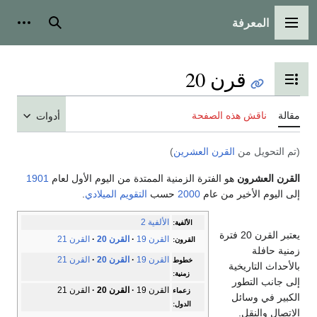
المعرفة
القائمة الرئيسية
بحث
أدوات
قرن 20
تبديل عرض جدول المحتويات
مقالة
ناقش هذه الصفحة
أدوات
(تم التحويل من
القرن العشرين
)
القرن العشرون
هو الفترة الزمنية الممتدة من اليوم الأول لعام
1901
إلى اليوم الأخير من عام
2000
حسب
التقويم الميلادي
.
الألفية 2
الألفية:
يعتبر القرن 20 فترة
القرن 19
القرن 20
القرن 21
القرون:
زمنية حافلة
القرن 19
القرن 20
القرن 21
خطوط
بالأحداث التاريخية
زمنية:
إلى جانب التطور
القرن 19
القرن 20
القرن 21
زعماء
الكبير في وسائل
الدول:
الاتصال والنقل.