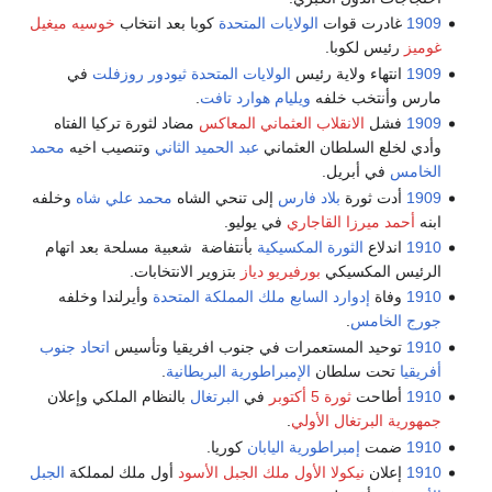
1909
غادرت قوات
الولايات المتحدة
كوبا بعد انتخاب
خوسيه ميغيل
غوميز
رئيس لكوبا.
1909
انتهاء ولاية رئيس
الولايات المتحدة
ثيودور روزفلت
في
مارس وأنتخب خلفه
ويليام هوارد تافت
.
1909
فشل
الانقلاب العثماني المعاكس
مضاد لثورة تركيا الفتاه
وأدي لخلع السلطان العثماني
عبد الحميد الثاني
وتنصيب اخيه
محمد
الخامس
في أبريل.
1909
أدت ثورة
بلاد فارس
إلى تنحي الشاه
محمد علي شاه
وخلفه
ابنه
أحمد ميرزا القاجاري
في يوليو.
1910
اندلاع
الثورة المكسيكية
بأنتفاضة شعبية مسلحة بعد اتهام
الرئيس المكسيكي
بورفيريو دياز
بتزوير الانتخابات.
1910
وفاة
إدوارد السابع ملك المملكة المتحدة
وأيرلندا وخلفه
جورج الخامس
.
1910
توحيد المستعمرات في جنوب افريقيا وتأسيس
اتحاد جنوب
أفريقيا
تحت سلطان
الإمبراطورية البريطانية
.
1910
أطاحت
ثورة 5 أكتوبر
في
البرتغال
بالنظام الملكي وإعلان
جمهورية البرتغال الأولي
.
1910
ضمت
إمبراطورية اليابان
كوريا.
1910
إعلان
نيكولا الأول ملك الجبل الأسود
أول ملك لمملكة
الجبل