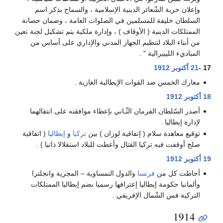
وإعلان حرية الشّعائر الدينية الإسلامية ، والسماح بذكر اسم
السلطان خليفة للمسلمين في الصلوات العامة ، وضمان حصانة
الممتلكات الدينية ( الأوقاف ) ، وإدارة ملكية يتم تشكيل لجنة تعين
من أبناء البلاد لتنظيم الجهاز المدني والإداري على أساس من
المباديء الليبيرالية " .
17 -
21 أكتوبر
1912
معارك الخمس ضد القوات الإيطالية الغازية .
18 أكتوبر
1912
أصدر السّلطان الفرمان الثّـاني بإعطاء موافقته على انتقالهما
لإدارة إيطاليا .
توقيع معاهدة سلام ( إتفاقية لوزان ) بين
تركيا
و
إيطاليا
( اتفاقية
صلح أوقفت فيه تركيا القتال وأعطت للبلاد استقلالا ذاتيا ) .
19 أكتوبر
1912
أحاطت كل من
فرنسا
والدول النمساوية – المجرية وانجلترا
وألمانيا حكومة إيطاليا إعترافها رسميا بضم إيطاليا الممتلكات
التركية فس الشّمال الإفريقي .
1914