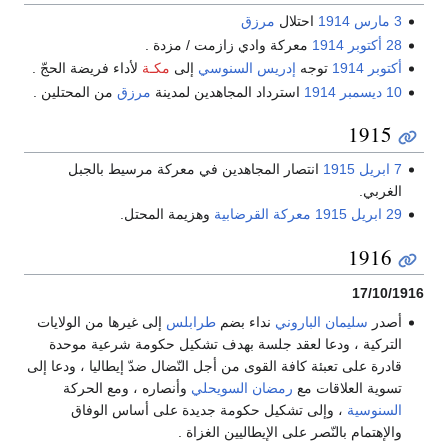
3 مارس
1914
احتلال
مرزق
28 أكتوبر
1914
معركة وادي زازمت / مزدة .
أكتوبر
1914
توجه
إدريس السنوسي
إلى
مكـة
لأداء فريضة الحجّ .
10 ديسمبر
1914
استرداد المجاهدين لمدينة
مرزق
من المحتلين .
1915
7 ابريل
1915
انتصار المجاهدين في معركة مرسيط بالجبل
الغربي.
29 ابريل
1915
معركة القرضابية
وهزيمة المحتل.
1916
17/10/1916
أصدر
سليمان الباروني
نداء بضم
طرابلس
إلى غيرها من الولايات
التركية ، ودعا لعقد جلسة بهدف تشكيل حكومة شرعية موحدة
قادرة على تعبئة كافة القوى من أجل النّضال ضدّ إيطاليا ، ودعا إلى
تسوية العلاقات مع
رمضان السويحلي
وأنصاره ، ومع الحركة
السنوسية
، وإلى تشكيل حكومة جديدة على أساس الوفاق
والإهتمام بالنّصر على الإيطاليين الغزاة .