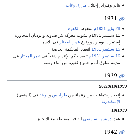
يناير وفبراير إحتلال
مرزق
وغات
1931
28 يناير
1931م
سقوط
الكفرة
11 سبتمبر 1931م نشوب معركة بئر قندولة والوديان المجاورة
إستمرت يومين, ووقوع
عمر المختار
في الأسر.
15 سبتمبر
1931
انعقاد المحكمة الخاصة.
16 سبتمبر
1931م
تنفيذ حكم الإعدام شنقاً في
عمر المختار
في
مدينة سلوق أمام جموع غفيرة من أبناء وطنه.
1939
20،23/10/1939
إنعقاد إجتماعات بين زعماء من
طرابلس
و
برقة
في (المنفى)
الإسكندرية
.
10/1939
عقد
إدريس السنوسي
إتفاقية منفصلة مع الإنجليز .
1942