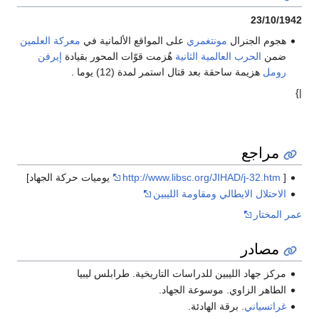
23/10/1942
هجوم الجنرال
مونتغمري
على المواقع الألمانية في
معركة العلمين
ضمن
الحرب العالمية الثانية
هٌزمت قوّات المحور بقيادة
إيرفن
رومل
هزيمة ساحقة بعد قتال استمر لمدة (12) يوما .
|}
مراجع
[
http://www.libsc.org/JIHAD/j-32.htm
يوميات حركة الجهاد]
الاحتلال الايطالي ومقاومة الليبين
عمر المختار
مصادر
مركز جهاد الليبين للدراسات التاريخية. طرابلس ليبيا
الطاهر الزاوي. موسوعة الجهاد.
غراتسياني
. برقة الهادئة.