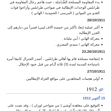
بدء المقاومة المسلحة الشّـاملة ، حيث هاجم رجال المقاومة في
طرابلس الوحدات الإيطالية في ضواحي طرابلس وأزاحوا قوات
العدو من المواني ( المرسى / الحميدية / الهاني ) .
26/10/1911
أكبر عملية إبعاد (أكثر من خمسة آلاف ليبي) قسراً من ديارهم إلى
الجزر الإيطالية .
معركة الهاني / أبي مليانة .
معركة الهاني / سيدي المصري .
23،26/10/1911
إنتفاضة مسلحة قام بها أهالي طرابلس ، أصدر الجنرال كانيفا أمره
باستباحة المدينة لمدة (3) ثلاثة أيّـام من قبل جنود الإحتلال .
27/10/1911
أولى هجمات المجاهدين على مواقع الغزاة الإيطاليين .
1912
15 أكتوبر
1912
التوقيع على معاهدة أوشي ( من ضواحي لوزان ) ، وقد نصت على
أنّه خلال (3) ثلاثة أيّـام يلتزم السّلطان التّركي بمنح الإستقلال