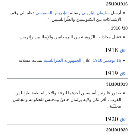
25/10/1916
أرسل
سليمان الباروني
رسالة
إلىإدريس السنوسي
دعاه إلى وقف
الإشتباكات بين السّنوسيين والطّرابلسيين. "
10/ 1916
فشل محادثات الزّويتينة بين البريطانيين والإيطاليين وإدريس .
1918
16 نوفمبر
1918
اعلان
الجمهورية الطرابلسية
بمدينة مسلاتة.
1919
31/10/1919
صدور قانونين أساسيين أحدهما لبرقة والآخر لمنطقة طرابلس
الغرب ، أقر لكل ولاية برلمان خاصّ ومجلس للحكومة ومجالس
محليّـة .
1920
20/10/1920