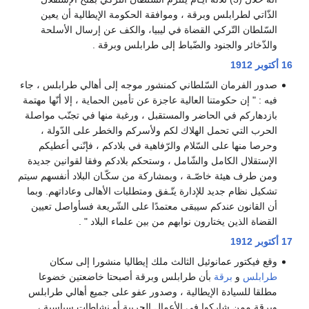
الذّاتي لطرابلس وبرقة ، وموافقة الحكومة الإيطالية أن يعين
السّلطان التّركي القضاة في ليبيا، والكف عن إرسال الأسلحة
والذّخائر والجنود والضّباط إلى طرابلس وبرقة .
16 أكتوبر
1912
صدور الفرمان السّلطاني كمنشور موجه إلى أهالي طرابلس ، جاء
فيه : " إن حكومتنا العالية عاجزة عن تأمين الحماية ، إلا أنّها مهتمة
بازدهاركم في الحاضر والمستقبل ، ورغبة منها في تجنّب مواصلة
الحرب التي تحمل الهلاك لكم ولأسركم والخطر على الدّولة ،
وحرصا منها على السّلام والرّفاهية في بلادكم ، فإنّني أعطيكم
الإستقلال الكامل والشّامل ، وستحكم بلادكم وفقا لقوانين جديدة
ومن طرف هيئة خاصّـة ، وبمشاركة من سكّـان البلاد أنفسهم سيتم
تشكيل نظام جديد للإدارة يتّـفق ومتطلبات الأهالى وعاداتهم. وبما
أن القانون عندكم سيبقى معتمدًا على الشّريعة فسأواصل تعيين
القضاة الذين يختارون نوابهم من بين علماء البلاد " .
17 أكتوبر
1912
وقع فيكتور عمانوئيل الثالث ملك إيطاليا منشورا إلى سكان
طرابلس
و
برقة
بأن طرابلس وبرقة أصبحتا خاضعتين خضوعا
مطلقا للسيادة الإيطالية ، وصدور عفو على جميع أهالي طرابلس
وبرقة ممن شاركوا في الأعمال الحربية أو نشاطات سياسية ،