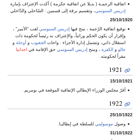
اتفاقية الرجمـة ( بديلا عن اتفاقية عكرمة ) أكدت الإعتراف بإمارة
إدريس السنوسي
، وتقسيم برقة إلى قسمين : السّاحلي والدّاخلي .
25/10/1920
توقيع اتفاقية الرّجمة ، منح فيها
إدريس السنوسي
لقب "الأمير" ،
وإقرار أن يكون الحكم وراثياً، والإعتراف به رئيساً لحكومة ذات
استقلال ذاتي، وتشمل إدارة الأجزاء : واحات
الجغبوب
و
أوجلة
و
جالو
و
الكفرة
، ومنح
إدريس السنوسي
حق الإقامة في
اجدابيا
مقراً لحكومته .
1921
15/10/1921
أقرّ مجلس الوزراء الإيطالي الإتفاقية الموقعة في بومريم .
1922
25/10/1922
وصول
موسوليني
للسلطة في إيطاليـا.
31/10/1922