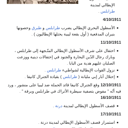
الإيطالي لمدينة
طرابلس
.
4/10/1911
الأسطول البحري الإيطالي يضرب
طرابلس
و
طبرق
وحصونها
بنيران المدفعية ( أول بقعة ليبية يحتلها الإيطاليون ) .
11/10/1911
احتفال على شرف الأسطول الإيطالي المتّـجهة إلى طرابلس ،
وبارك رجال الدّين البحارة والجنود في إحتفالات دينية ووزعت
الصلبان عليهم هدية من البابا .
نزول القوات الإيطالية لشواطيء
طرابلس
.
إحتلال آبار إبي مليانة (
طرابلس
) بقيادة الجنرال كانيفا .
12/10/1911
وقع الجنرال كانيفا قائد الحملة ضد ليبيا على منشور ، ورد
فيه أنّه " مفوض بتصفية سيطرة الأتراك في طرابلس وبرقة " .
16/10/1911
قصف الأسطول الإيطالي لمدينة
درنة
.
17/10/1911
استمرار قصف الأسطول الإيطالي لمدينة درنة .