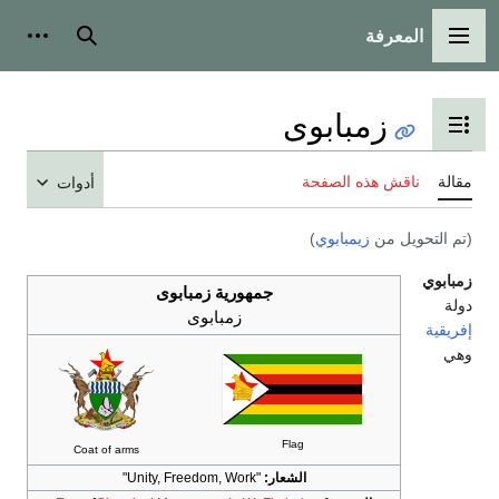
المعرفة
القائمة الرئيسية
بحث
أدوات
زمبابوى
تبديل عرض جدول المحتويات
مقالة
ناقش هذه الصفحة
أدوات
(تم التحويل من
زيمبابوي
)
زمبابوي
جمهورية زمبابوى
دولة
زمبابوى
إفريقية
وهي
Flag
Coat of arms
الشعار:
"Unity, Freedom, Work"