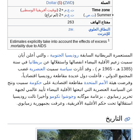
العملة
)
ZWD
) (
$
(
Dollar
Time zone
ت.ع.م.
+2
(
توقيت أفريقيا الوسطى
)
• Summer (
ت.ص.
)
ت.ع.م.
+2
(لم تراع)
مفتاح الهاتف
263
النطاق العلوي
.zw
للإنترنت
1
Estimates explicitly take into account the effects of excess
mortality due to AIDS.
المستعمرة البريطانية السابقة
روديسيا الجنوبية
، والتي أعلن أيان
سميث زعيم الأقلية البيضاء انفصالها واستقلالها عن
بريطانيا
في سنة
(1385 هـ - 1965 م ) ، وقد أثارث
سياسة
سميث
العنصرية
غضب
المجتمع الدولي ، فأعلنت دول عديدة مقاطعة روديسيا اقتصادياً،
وفرضت هيئة
الأمم المتحدة
مقاطعة اقتصادية على
حكومة
سميت ونتج
عن السياسة العنصرية التي اتبعتها الأقلية البيضاء تأييد عالمي لجبهة
تحرير زمبابوي ، بزعامة موگابه
وجوشوا نكومو
وأخيرا نالت روديسيا
استقلالها تحت حكم الأغلبية الأفريقية، وعرفت بجمهورية زمبابوي.
التاريخ