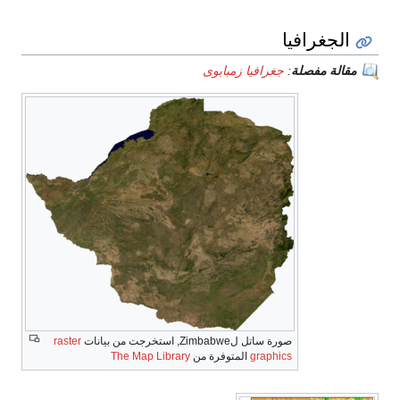
الجغرافيا
مقالة مفصلة
:
جغرافيا زمبابوى
صورة ساتل لZimbabwe, استخرجت من بيانات
raster
graphics
المتوفرة من
The Map Library