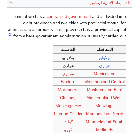
التقسيمات الادارية لزمبابوى
Zimbabwe has a
centralised government
and is divided into
eight provinces and two cities with provincial status, for
administrative purposes. Each province has a provincial capital
[2]
from where government administration is usually carried out.
المحافظة
العاصمة
بولاوايو
بولاوايو
هرارى
هرارى
Manicaland
موتارى
Bindura
Mashonaland Central
Marondera
Mashonaland East
Chinhoyi
Mashonaland West
Masvingo city
Masvingo
Lupane District
Matabeleland North
Matabeleland South
گواندا
Midlands
گوِرو