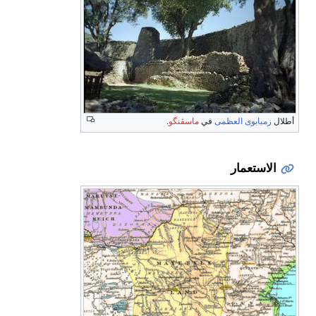
أطلال
زمبابوى العظمى
في
ماسڤنگو
.
الاستعمار