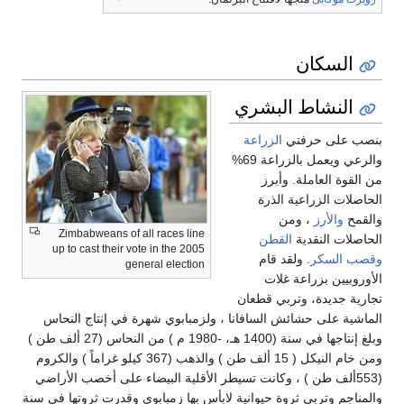
السكان
النشاط البشري
بنصب على حرفتي
الزراعة
والرعي ويعمل بالزراعة 69%
من القوة العاملة. وأبرز
الحاصلات الزراعية الذرة
والقمح
والأرز
، ومن
Zimbabweans of all races line
الحاصلات النقدية
القطن
up to cast their vote in the 2005
وقصب السكر
. ولقد قام
general election
الأوروبيين بزراعة غلات
تجارية جديدة، وتربي قطعان
الماشية على حشائش السافانا ، ولزمبابوي شهرة في إنتاج النحاس
وبلغ إنتاجها في سنة (1400 هـ، -1980 م ) من النحاس (27 ألف طن )
ومن خام النيكل ( 15 ألف طن ) والذهب (367 كيلو غراماً ) والكروم
(553ألف طن ) ، وكانت تسيطر الأقلية البيضاء على أخصب الأراضي
والمناجم وتربي ثروة حيوانية لابأس بها زمبابوي وقدرت ثروتها في سنة