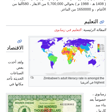
( 1408 هـ - 1988 م ) بحوالي 5,700,000 من الابقار ، 580ألفا من
الأغنام ، و 1650000 من الماعز.
التعليم
المقالة الرئيسية:
التعليم في زمبابوى
الاقتصاد
ولقد أخدت
بعض
الصناعات
Zimbabwe's adult literacy rate is amongst the
الحديثة تأخد
highest في أفريقيا
مكانها في
زمبابوي ،
خصوصاً بعد
بناء سد
كاريبا ،