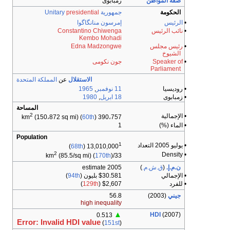
صفة المواطن
زمبابوى
الحكومة
جمهورية
presidential
Unitary
•
الرئيس
إمرسون منانگاگوا
•
نائب الرئيس
Constantino Chiwenga
Kembo Mohadi
•
رئيس مجلس
Edna Madzongwe
الشيوخ
•
Speaker of
جون نكومى
Parliament
الاستقلال
عن
المملكة المتحدة
• روديسيا
11 نوفمبر
,
1965
• زمبابوى
18 ابريل
,
1980
المساحة
2
• الإجمالية
(150،872 sq mi) (
60th
)
390،757 km
• الماء (%)
1
Population
1
• يوليو 2005 التعداد
)
68th
(
13,010,000
2
• Density
(85.5/sq mi) (
170th
)
33/km
ن.م.إ.
(
ق.ش.م.
)
2005 estimate
• الإجمالي
$30.581 بليون (
94th
)
• للفرد
$2,607 (
129th
)
جيني
(2003)
56.8
high inequality
▲
HDI
(2007)
0.513
Error: Invalid HDI value
(
151st
)