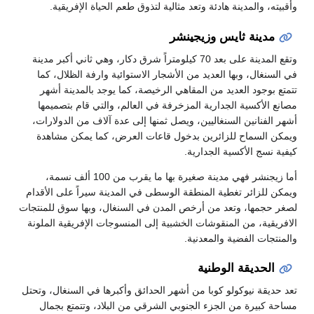
وأقبيته، والمدينة هادئة وتعد مثالية لتذوق طعم الحياة الإفريقية.
مدينة ثايس وزيجينشر
وتقع المدينة على بعد 70 كيلومتراً شرق دكار، وهي ثاني أكبر مدينة
في السنغال، وبها العديد من الأشجار الاستوائية وارفة الظلال، كما
تتمتع بوجود العديد من المقاهي الرخيصة، كما يوجد بالمدينة أشهر
مصانع الأكسية الجدارية المزخرفة في العالم، والتي قام بتصميمها
أشهر الفنانين السنغاليين، ويصل ثمنها إلى عدة آلاف من الدولارات،
ويمكن السماح للزائرين بدخول قاعات العرض، كما يمكن مشاهدة
كيفية نسج الأكسية الجدارية.
أما زيجنشر فهي مدينة صغيرة بها ما يقرب من 100 ألف نسمة،
ويمكن للزائر تغطية المنطقة الوسطى في المدينة سيراً على الأقدام
لصغر حجمها، وتعد من أرخص المدن في السنغال، وبها سوق للمنتجات
الافريقية، من المنقوشات الخشبية إلى المنسوجات الإفريقية الملونة
والمنتجات الفضية والمعدنية.
الحديقة الوطنية
تعد حديقة نيوكولو كوبا من أشهر الحدائق وأكبرها في السنغال، وتحتل
مساحة كبيرة من الجزء الجنوبي الشرقي من البلاد، وتتمتع بجمال