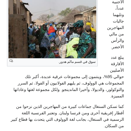
الأجنبية
عدداً،
وتليهما
جاليات
المهاجرين
من مالي
والرأس
الأخضر.
يبلغ عدد
سوق في قسم مالم هدور.
الأفارقة
الأصليين
حوالي 95%، وينتمون إلى مجموعات عرقية عديدة، أكبر تلك
المجموعات هي الوولوف، ثم يليهم الفولانيون أو الفولا، ثم السرر
والتوكولور، والديولا، وأخيرا الماندينجو. ولكل مجموعة لغتها وعاداتها
المميزة.
كما تسكن السنغال جماعات كبيرة من المهاجرين الذين نزحوا من
أقطار إفريقية أخرى ومن فرنسا ولبنان. وتعتبر الفرنسية اللغة
الرسمية في السنغال، بجانب لغة الوولوف التي يتحدث بها قطاع كبير
من السكان.