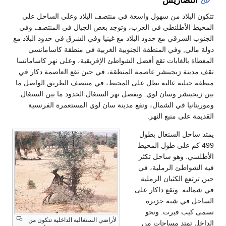
التضاريس
تتكون البلاد من سهول واسعة في منتصف البلاد وعلى الساحل على
المحيط الأطلنطي في الغرب، وتوجد بعض الجبال في المنتصف وفي
الجنوب الشرقي مع حدود البلاد مع غينيا وفي الشرق في حدود البلاد مع
دولة مالي, وفي المنطقة الجنوبية الغربية في منطقة كاسامانسي
المغطاة بالغابات تقع أفضل الشواطئ الإفريقية، وعلى نهر كاسامانسا
تقف مدينة زيجينشر عاصمة المنطقة، في حين تقع العاصمة دكار في
منطقة جبلية عالية تطل على المحيط، في منتصف الطريق الواصل ما
بين زيجينشر وسان لوي. ويفصل نهر السنغال الحدود ما بين السنغال
وموريتانيا في الشمال، وتقع مدينة سان لوي المستعمرة الفرنسية
القديمة على منبع النهر.
يمتد ساحل السنغال بطول
499 كم على طول المحيط
الأطلسي. وهو ساحل تكثر
فيه الشواطئ الرملية، في
حين ترتفع الكثبان الرملية
في شماليه. وتقع داكار على
الساحل في شبه جزيرة
تسمى كيب فيرت. ونحو
لأراضي السنغالية الداخلية تتكون من
الداخل تمتد مساحات من