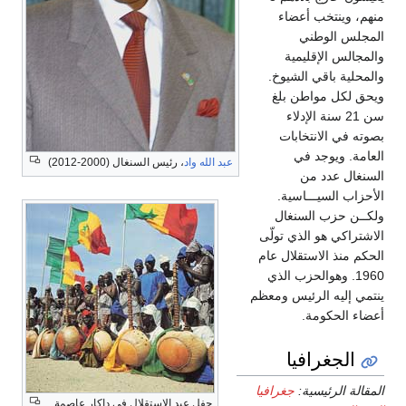
منهم، وينتخب أعضاء
المجلس الوطني
والمجالس الإقليمية
والمحلية باقي الشيوخ.
ويحق لكل مواطن بلغ
سن 21 سنة الإدلاء
بصوته في الانتخابات
العامة. ويوجد في
عبد الله واد
، رئيس السنغال (2000-2012)
السنغال عدد من
الأحزاب السيـــاسية.
ولكــن حزب السنغال
الاشتراكي هو الذي تولّى
الحكم منذ الاستقلال عام
1960. وهوالحزب الذي
ينتمي إليه الرئيس ومعظم
أعضاء الحكومة.
الجغرافيا
المقالة الرئيسية:
جغرافيا
حفل عيد الاستقلال في داكار عاصمة