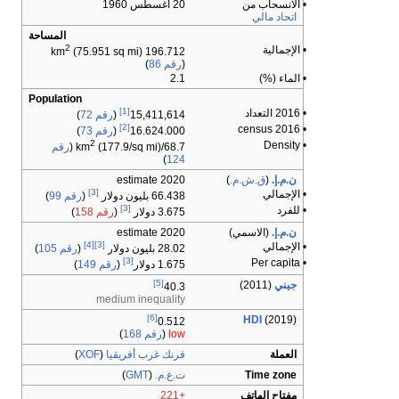
• الانسحاب من
20 أغسطس 1960
اتحاد مالي
المساحة
2
• الإجمالية
(75.951 sq mi)
196.712 km
(
رقم 86
)
• الماء (%)
2.1
Population
[1]
• 2016 التعداد
15,411,614
(
رقم 72
)
[2]
• 2016 census
16.624.000
(
رقم 73
)
2
• Density
68.7/km
(177.9/sq mi) (
رقم
)
124
ن.م.إ.
(
ق.ش.م.
)
2020 estimate
[3]
• الإجمالي
66.438 بليون دولار
(
رقم 99
)
[3]
• للفرد
3.675 دولار
(
رقم 158
)
ن.م.إ.
(الاسمي)
2020 estimate
[4]
[3]
• الإجمالي
28.02 بليون دولار
(
رقم 105
)
[3]
• Per capita
1.675 دولار
(
رقم 149
)
[5]
جيني
(2011)
40.3
medium inequality
[6]
HDI
(2019)
0.512
low
(
رقم 168
)
العملة
فرنك غرب أفريقيا
(
XOF
)
Time zone
ت.ع.م.
(
GMT
)
مفتاح الهاتف
+221