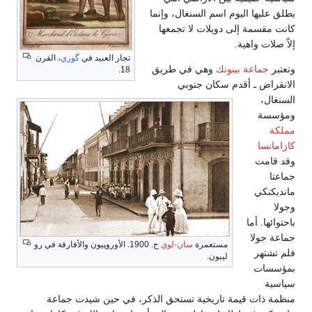
يطلق عليها اليوم اسم السنغال، وإنما
كانت مقسمة إلى دويلات لا تجمعها
إلاّ صلات واهية.
تجار العبيد في
گوري
، القرن
وتعتبر
جماعة بينونك
وهي في طريق
18.
الانقراض ـ أقدم سكان جنوبي
السنغال،
ومؤسسة
مملكة
كازامانسا
وقد قامت
جماعتا
مانديكنكي
وجولا
باحتوائها. أما
جماعة جولا
مستعمرة
سان-لوي
ح. 1900. الأوروپيون والأفارقة في رو
فلم تشتهر
ليبون.
بمؤسسات
سياسية
منظمة ذات قيمة تاريخية تستحق الذكر، في حين شيدت جماعة