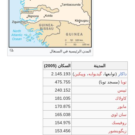
المدن الرئيسية في السنغال
المدينة
السكان (2005)
داكار
(توابعها،
گيديوايه
،
وپيكين
)
2.145.193
توبا
(مسجد توبا)
475.755
ثييس
240.152
كاولاك
181.035
مابور
170.875
سان لوي
165.038
روفيسك
154.975
زيگوينشور
153.456