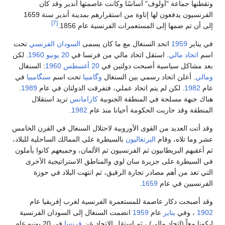
وتقطنها جماعة "أولوف" أساسًا وكانت عاصمتها أندير وقد كان
الفرنسيون يدفعون لها إتاوة من استقرارهم بمدينة أندير سنة 1659
[7]
إلى أن تم ضمها إلى المستعمرات الفرنسية عام 1856.
في يناير
1959
اتحد السنغال مع ما كان يسمى
السودان الفرنسي
تحت
اسم
اتحاد مالي
. استقل اتحاد مالي من فرنسا في
20 يونيو
1960
. لكن
بعد مشاكل سياسية أصبحت دولتين في
20 أغسطس
1960
: السنغال
ومالي
. أعلن اتحاد رسمي بين السنغال
وگامبيا
تحت اسم
سنگامبيا
في
عام
1982
. لكن لم يتم اتحاد عملي، فتفرقت الدولتان في عام
1989
.
هناك جبهة مسلحة في المنطقة الجنوبية
كازامانس
تريد استقلال
المنطقة وقد حاربت الحكومة أحيانا منذ عام
1982
.
وقد أتت العديد من القوى الأوروبية لاحتلال السنغال في القرن الخامس
عشر وما تلاه، وقام
البرتغاليون
بالسيطرة على الممالك الساحلية للبلاد،
ثم أعقبهم البريطانيون ثم الفرنسيون ثم الألمان، وجميعهم كانوا يأملون
في السيطرة على جزيرة سان لوي والمناطق الاستراتيجية الأخرى
التي تعد من أهم مصادر تجارة الرقيق، ثم انتهت البلاد في حوزة
الفرنسيين في عام
1659
.
وقد أصبحت دكار عاصمة للمستعمرة الفرنسية لغرب إفريقيا عام
1902
، وفي
يناير
عام
1959
انضمت السنغال إلى السودان الفرنسية
ليكونا معاً (اتحاد مالي) ، ثم استقل الاتحاد عن
فرنسا
في 20 يونيو عام