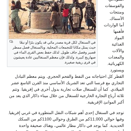
والفوسفات
ومنتجات
الأسماك.
أما الواردات
فأهمها
المواد
في السنغال لكل قرية مصدر مائي قد يكون بئرًا أو نبعًا
الغذائية
حيث يمثل مكانا للتجمعات المحلية. وبالسنغال فصل ممطر
والآلات
قصير وفصل جاف طويل. لذلك حفظ بعض القرى الماء في
والمعدات
صهاريج كبيرة. ولذلك فإن معظم السنغاليين عادة يعيشون
في قرى ريفية صغيرة.
الكهربائية.
ويستورد
القطر كل احتياجاته من النفط والفحم الحجري. ويتم معظم التبادل
التجاري مع فرنسا التي تعد الشريك الأساسي منذ القرن التاسع عشر
الميلادي. كما أن للسنغال صلات تجارية بدول أخرى في إفريقيا. وتتم
ثلاثة أرباع التجارة الخارجية للسنغال من خلال ميناء داكار الذي يعد من
أكبر الموانئ الإفريقية.
توجد في السنغال إحدى أهم شبكات النقل المتطورة في غربي إفريقيا.
وفيها حوالي 11,000كم من الطرق وحوالي 1100كم من السكك
الحديدية. كما يوجد في داكار مطار عالمي، وهناك صحيفة واحدة