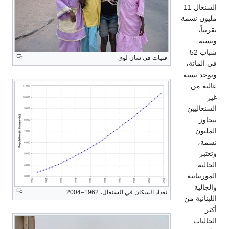
السنغال 11
مليون نسمة
تقريباً،
ونسبة
شباب 52
فتيات في سان لوي
في المائة،
وتوجد نسبة
عالية من
غير
السنغاليين
تتجاوز
المليون
نسمة،
وتعتبر
الجالية
الموريتانية
والجالية
تعداد السكان في السنغال، 1962–2004
اللبنانية من
أكثر
الجاليات