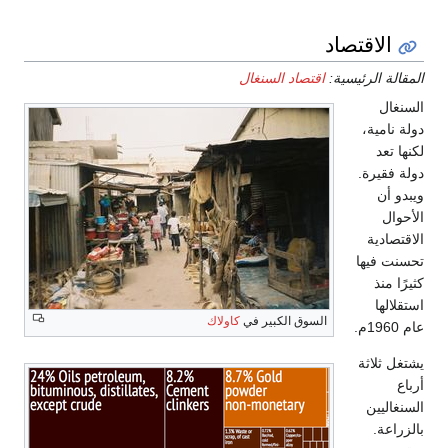
الاقتصاد
المقالة الرئيسية:
اقتصاد السنغال
السنغال
دولة نامية،
لكنها تعد
دولة فقيرة.
ويبدو أن
الأحوال
الاقتصادية
تحسنت فيها
كثيرًا منذ
استقلالها
السوق الكبير في
كاولاك
عام 1960م.
يشتغل ثلاثة
أرباع
السنغاليين
بالزراعة.