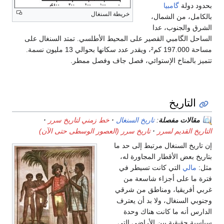
بحدود دولة
گامبيا
خريطة السنغال
بالكامل، من الشمال،
الشرق والجنوب، عدا
الساحل الگامبي القصير على المحيط الأطلسي. تمتد السنغال على
مساحة 197.000 كم²، ويقدر عدد سكانها بحوالي 13 مليون نسمة.
تتميز بالمناخ الإستوائي، فصل جاف وفصل ممطر.
التاريخ
مقالات مفصلة
:
تاريخ السنغال
خط زمني لتاريخ سرر
التاريخ القديم لسرر
تاريخ سرر (العصور الوسطى حتى الآن)
إن تاريخ السنغال مرتبط إلى حد ما
بتاريخ بعض الأقطار المجاورة له،
مثل:
مالي
التي كانت تسيطر في
فترة ما على أجزاء شاسعة من
غربي أفريقيا، ومناطق من شرقي
وجنوبي السنغال، ولا بد أن يعترف
الدارس أنه ما كانت هناك وحدة
سياسية حقيقية بين الأراضي التي