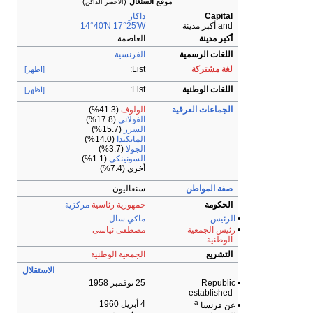
موقع
السنغال
(
)
الأخضر الداكن
Capital
داكار
and أكبر مدينة
17°25′W
14°40′N
أكبر مدينة
العاصمة
اللغات الرسمية
الفرنسية
لغة مشتركة
List:
[اظهر]
اللغات الوطنية
List:
[اظهر]
الجماعات العرقية
الولوف
(41.3%)
الفولاني
(17.8%)
السرر
(15.7%)
المانكيدا
(14.0%)
الجولا
(3.7%)
السونينكى
(1.1%)
أخرى (7.4%)
صفة المواطن
سنغاليون
الحكومة
جمهورية رئاسية
مركزية
•
الرئيس
ماكي سال
•
رئيس الجمعية
مصطفى نياسى
الوطنية
التشريع
الجمعية الوطنية
الاستقلال
• Republic
25 نوفمبر 1958
established
a
4 أبريل 1960
• عن فرنسا