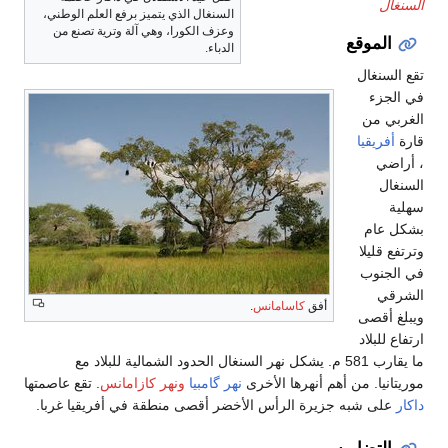
السنغال
السنغال الذي يتميز برفع العلم الوطني،
وعزف الكورا، وهي آلة وترية تصنع من
الموقع
الدباء.
تقع السنغال
في الجزء
الغربي من
قارة
أفريقيا
، أراضي
السنغال
سهلية
بشكل عام
وترتفع قليلا
في الجنوب
الشرقي
أفق
كاسامانس
.
ويبلغ أقصى
ارتفاع للبلاد
ما يقارب 581 م. يشكل نهر السنغال الحدود الشمالية للبلاد مع
موريتانيا. من أهم أنهرها الأخرى
نهر گامبيا
ونهر كازامانس
. تقع عاصمتها
داكار
على شبه جزيرة الرأس الأخضر أقصى منطقة في أفريقيا غربا.