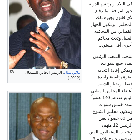
في البلاد. ولرئيس الدولة
حق الموافقة والرفض
لأي قانون يجيزه ذلك
المجلس. ويتكون الجهاز
القضائي من المحكمة
العليا، وثلاث محاكم
أخرى أقل مستوى.
ينتخب الشعب الرئيس
لمدة سبع سنوات،
ويمكن إعادة انتخابه
ماكي سال
، الرئيس الحالي للسنغال
لفترة رئاسية واحدة
(2012-).
فقط. ويختار الشعب
أعضاء المجلس الوطني
البالغ عددهم 140 عضواً
لمدة خمس سنوات.
ويتكون مجلس الشيوخ
من 60 عضواً، يعين
الرئيس 12 منهم،
وينتخب السنغاليون الذين
يعيشون خارج بلادهم 3