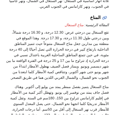
ثلاثة أنهار أساسية في السنغال: نهر السنغال في الشمال، ونهر جامبيا
في الجنوب، ونهر كازامانس في الجنوب الغربي.
المناخ
المقالة الرئيسية:
مناخ السنغال
تقع السنغال بين درجتي عرض: 12.30 درجة، و 16.30 درجة شمالاً،
وبين درجتي طول 11.30 درجة، و 17.30 درجة. وهذا الموقع في
منطقة بين مدارين جعل مناخ السنغال متنوعاً حيث تتميز المناطق
الداخلية بارتفاع كبير في درجة الحرارة التي تصل أحيانًا إلى 40 درجة
مئوية، في حين تتمتع المناطق الساحلية الغربية باعتدال نسبي في
درجة الحرارة إذ تتراوح ما بين 17 و 25 درجة في الفترة الواقعة ما بين
شهر ديسمبر ويونيو. ويمتاز فصل الصيف بهطول الأمطار ابتداءً من
شهر يونيو حتى شهر أكتوبر، وتتناقص كمية الأمطار كلما ابتعدنا من
الجنوب نحو الشمال، والشمال الغربي اللذين هما في طريق التصحر.
مناخ السنغال يتميز بفصل ممطر يمتد من يوليو إلى أكتوبر. وهناك
فصل جاف يمتد من نوفمبر إلى يونيو. وتهطل أكبر كمية من الأمطار
في إقليم كازامانس تتراوح بين 150، 180سم في السنة. وتقل كمية
الأمطار تدريجيًا كلما اتجهنا نحو الشمال، حتى يصل المعدل السنوي
للأمطار قرب نهر السنغال إلى أقل من 50سم. أما درجات الحرارة،
فالمتوسط السنوي قرب الساحل حوالي 22°م. ويزداد في الداخل إلى