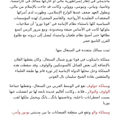
ماندينكي في إطار إمبراطورية مالي أو خارجها ممالك في كازامنسا،
وغامبيا، ونياني، ونيومي، ووولي، وكانت قد جاءت بالإسلام من مالي،
وبطول العهد ضعف عندها الوازع الإسلامي، وظهرت لدى أمرائها
المعتقدات التقليدية الأرواحية. والقاسم المشترك لهذه المؤسسات
السياسية كلها باستثناء نظام الإمامة في "فوتا تورو" أن صلاحيات
ملوكها كانت في الأساس ضيقة ومحدودة، ومع مرور الزمن اتسع
نطاقها حتى أصبح نظام طغيان واستبداد ليصل إلى ذروته مع طلوع
القرن التاسع عشر
ثمت ممالك متعددة في السنغال منها:
مملكة دانينكوب في فوتا تورو شمال السنغال، وكان يقطنها الفلان
بالإضافة إلى بعض القبائل كالسوننكيين والولوف. وقد سقطت هذه
المملكة وحل محلها الدولة الإمامية إثر ثورة قام بها طبقة العلماء
والمثقفين بقادة الشيخ سليمان بال الفوتي
و
مملكة جولوف
تقع في الوسط الغربي من السنغال، وتقطنها جماعتا
الولوف
والبولا
ر ـ فلاتة ـ وكانت أقاليم عديدة تابعة لها ثم انفصلت عنها
بسبب اضطرابات داخلية، وعاصمتها يانگ ـ يانگ ويحمل ملكها لقب
بوربا.
ومملكة والو
وتقع في منطقة الفيضانات ما بين مدينتي
بودور
وأندر
،