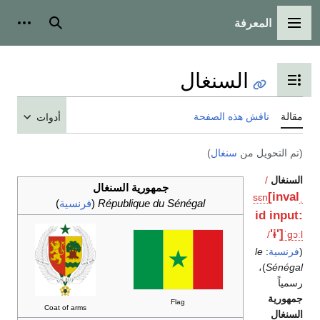
المعرفة
القائمة الرئيسية
بحث
أدوات
السنغال
تبديل عرض جدول المحتويات
مقالة
ناقش هذه الصفحة
أدوات
(تم التحويل من
سنغال
)
السنغال
/
جمهورية السنغال
[inval
s
ɛ
n
ˌ
République du Sénégal
(
فرنسية
)
id input:
'ɨ']
/
ˈ
ɡ
ɔː
l
(
فرنسية
:
le
)،
Sénégal
رسمياً
جمهورية
Flag
Coat of arms
السنغال