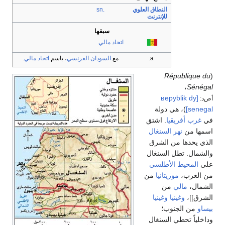
النطاق العلوي
.sn
للإنترنت
سبقها
اتحاد مالي
مع
السودان الفرنسي
، باسم
اتحاد مالي
.
République du
(
،
Sénégal
[ʁepyblik dy
أص‌د:
seneɡal]
)، هي دولة
في
غرب أفريقيا
. اشتق
اسمها من
نهر السنغال
الذي يحدها من الشرق
والشمال. تطل السنغال
على
المحيط الأطلسي
من الغرب،
موريتانيا
من
الشمال،
مالي
من
الشرق]]،
وغينيا
وغينيا
بيساو
من الجنوب؛
وداخلياً تحطي السنغال