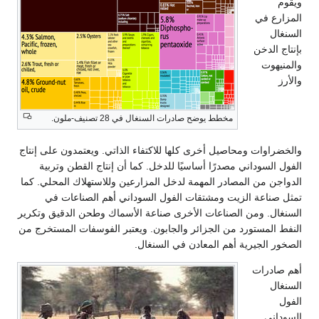
ويقوم
المزارع في
السنغال
بإنتاج الدخن
والمنيهوت
والأرز
مخطط يوضح صادرات السنغال في 28 تصنيف-ملون.
والخضراوات ومحاصيل أخرى كلها للاكتفاء الذاتي. ويعتمدون على إنتاج
الفول السوداني مصدرًا أساسيًا للدخل. كما أن إنتاج القطن وتربية
الدواجن من المصادر المهمة لدخل المزارعين وللاستهلاك المحلي. كما
تمثل صناعة الزيت ومشتقات الفول السوداني أهم الصناعات في
السنغال. ومن الصناعات الأخرى صناعة الأسماك وطحن الدقيق وتكرير
النفط المستورد من الجزائر والجابون. ويعتبر الفوسفات المستخرج من
الصخور الجيرية أهم المعادن في السنغال.
أهم صادرات
السنغال
الفول
السوداني