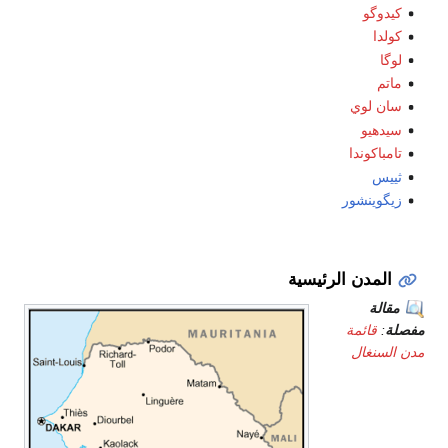
كيدوگو
كولدا
لوگا
ماتم
سان لوي
سيدهيو
تامباكوندا
ثييس
زيگوينشور
المدن الرئيسية
مقالة
مفصلة
:
قائمة
مدن السنغال