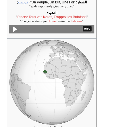
الشعار:
"Un Peuple, Un But, Une Foi"
(
فرنسية
)
"شعب واحد، هدف واحد، عقيدة واحدة"
النشيد:
"
Pincez Tous vos Koras, Frappez les Balafons
"
"
koras
, strike the
balafons
"Everyone strum your
0:56
المدة: 56 ثانية.