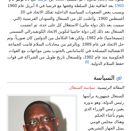
1960
بعد اتفاقية نقل السلطة وقعتها مع فرنسا في 4 أبريل عام 1960
وبسبب بعض الصعوبات السياسية الداخلية تفكك الاتحاد في 20
أغسطس 1960، وأعلنت كل من السنغال والسودان الفرنسية (التي
سميت بعد ذلك دولة مالي) الاستقلال كل على حدة، ثم انضمت
السنغال بعد ذلك إلى دولة جامبيا لتكوين الاتحاد الكونفيدرالي المسمى
(سينيجامبيا) عام 1982، ولكن هذا التكامل بين الدولتين كان صورياً، وتم
حل الاتحاد في عام 1989. وبالرغم من محادثات السلام قامت الجماعة
الانفصالية المسلحة في كاسامانس بالجنوب بشن مواجهات مع القوات
الحكومية منذ عام 1982، وللسنغال تاريخ طويل من الشراكة في قوات
[8]
حفظ السلام الدولية.
السياسة
المقالة الرئيسية:
سياسة السنغال
السنغال جمهورية يرأسها
رئيس الدولة، وهو بدوره
يعين رئيس الوزراء الذي
يقوم بأعباء الحكم.
وهناك مجلس قومي
يمثل الجهاز التشريعي