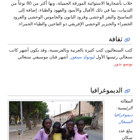
خلاب بأشجارها الاستوائية المورقة الجميلة، وبها أكثر من 80 نوعاً من
الثدييات، بما في ذلك الأفيال والأسود والفهود والظباء، إضافة إلى
التماسيح والبقر الوحشي وقرود البابون والجاموس الوحشي والقرود
الخضراء والخنزير الوحشي الإفريقي ذو العاجين والظباء الحمراء.
ثقافة
كتب السنغاليون كتب كثيرة بالعربية وبالفرنسية، وقد يكون أشهر كاتب
سنغالي رئيسها الأول
ليوبولد سنغور
. أشهر فنان موسيقي سنغالي
يوسو ندور
.
الديموغرافيا
المقالة
الرئيسية:
ديموغرافيا
السنغال
يبلغ عدد
سكان