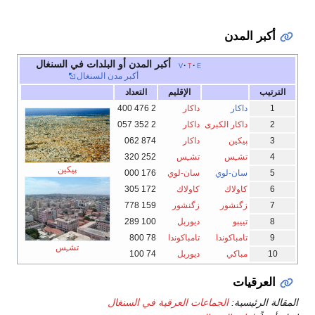
أكبر المدن
أكبر المدن أو البلدات في السنغال
v
t
e
أكبر مدن السنغال
الترتيب
الإقليم
التعداد
1
داكار
داكار
2 476 400
2
داكار الكبرى
داكار
2 352 057
3
پيكين
داكار
874 062
4
تشـِس
تشـِس
252 320
پيكين
5
سان-لوي
سان-لوي
176 000
6
كاولاك
كاولاك
172 305
7
زگنشور
زگنشور
159 778
8
تييبو
ديوربل
100 289
9
تامباكوندا
تامباكوندا
78 800
تشـِس
10
مباكي
ديوربل
74 100
العرقيات
المقالة الرئيسية:
الجماعات العرقية في السنغال