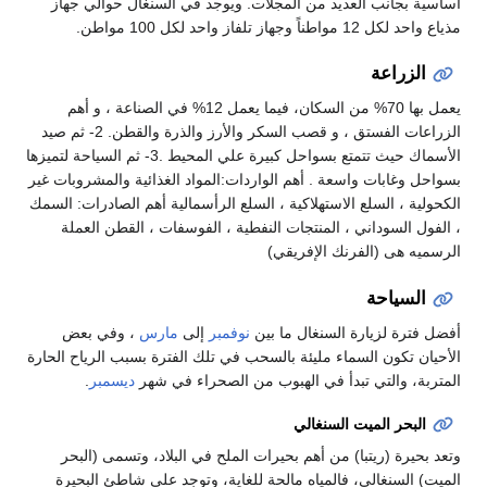
أساسية بجانب العديد من المجلات. ويوجد في السنغال حوالي جهاز
مذياع واحد لكل 12 مواطناً وجهاز تلفاز واحد لكل 100 مواطن.
الزراعة
يعمل بها 70% من السكان، فيما يعمل 12% في الصناعة ، و أهم
الزراعات الفستق ، و قصب السكر والأرز والذرة والقطن. 2- ثم صيد
الأسماك حيث تتمتع بسواحل كبيرة علي المحيط .3- ثم السياحة لتميزها
بسواحل وغابات واسعة . أهم الواردات:المواد الغذائية والمشروبات غير
الكحولية ، السلع الاستهلاكية ، السلع الرأسمالية أهم الصادرات: السمك
، الفول السوداني ، المنتجات النفطية ، الفوسفات ، القطن العملة
الرسميه هى (الفرنك الإفريقي)
السياحة
أفضل فترة لزيارة السنغال ما بين
نوفمبر
إلى
مارس
، وفي بعض
الأحيان تكون السماء مليئة بالسحب في تلك الفترة بسبب الرياح الحارة
المتربة، والتي تبدأ في الهبوب من الصحراء في شهر
ديسمبر
.
البحر الميت السنغالي
وتعد بحيرة (ريتبا) من أهم بحيرات الملح في البلاد، وتسمى (البحر
الميت) السنغالي، فالمياه مالحة للغاية، وتوجد على شاطئ البحيرة