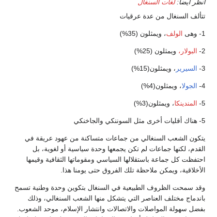
انظر أيضاً:
لغات السنغال
تتألف السنغال من عدة عرقيات
1- وهى
الولف
، ويمثلون (35%)
2-
البولار،
ويمثلون (25%)
3-
السيرير
، ويمثلون(15%)
4-
الجولا
، ويمثلون(4%)
5-
المندينكا
، ويمثلون(3%)
5- هناك أقليات أخرى مثل السوننكي والجاخنكي
يتكون الشعب السنغالي من جماعات متساكنة من عهود عريقة في
القدم، لكنها جماعات لم تكن يجمعها وحدة سياسية أو لغوية، بل
احتفظت كل جماعة باستقلالها السياسي ومقوماتها الثقافية وقيمها
الأخلاقية، ويمكن ملاحظة تلك الفروق حتى يومنا هذا.
وقد سمحت الظروف الطبيعية في السنغال بتكوين وحدة وطنية تسمح
باندماج مختلف العناصر التي يتشكل منها الشعب السنغالي، وذلك
بفضل سهولة المواصلات والاتصالات وانتشار الإسلام، موحد الشعوب.