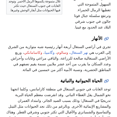
تلال متموجة يكسوها الرمل الأحمر. وتوجد
السهول المتموجة التي
الغابات في جنوب السنغال حيث تكثر
تغطيها الرمال الحمراء.
فيها الحيوانات مثل أبقار الوحش وغيرها.
وترتفع سلسلة جبال فوتا
جالون في جنوب شرقي
البلاد عند الحدود مع غينيا.
الأنهار
تجري في أراضي السنغال أربعة أنهار رئيسية شبه متوازية من الشرق
إلى الغرب هي
نهر السنغال
،
وسالوم
،
وگامبيا
،
وكاسامانكي
، وربع
الأراضي السنغالية صالحة للزراعة، والباقي مراعي وغابات وأحراش.
وعدد السكان ما يقرب من أحد عشر ملايين نسمة يقيم نصفهم في
المناطق الحضرية، ونسبة الأمية أكثر من خمسين في المائة.
الحياة الحيوانية والنباتية
توجد الغابات في جنوبي السنغال في منطقة كازامانس، وكلما اتجهنا
نحو الشمال يقل الغطاء النباتي. وقد انقرضت معظم الحياة البرية
تدريجيًا في السنغال؛ وذلك بسبب الصيد الجائر، وامتداد العمران
والمشاريع الإنمائية الأخرى. وبالرغم من ذلك نجد الحيوانات مثل التيتل
والتماسيح والشمبانزي والأفيال التي تكثر جنوبي وشرقي القطر. وهناك