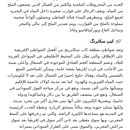
العديد من المخروطات الملحية والكثير من العمال الذين يجمعون الملح
من المياه، ويقف الرجال على قوارب صغيرة داخل المياه في البحيرة
لجمع الملح، وينتظرهم النساء قبالة الشاطئ ويحملون ألواحاً ضخمة
مملوءة بالملح من القوارب، ويتم تصدير الملح إلى مالي والنيجر
وساحل العاج وبوركينافاسو وغانا.
كيپ سكايرنگ
وتعد شواطئ منطقة كاب سكايرينج من أفضل الشواطئ الإفريقية
على الإطلاق، والتي تطل على المحيط الأطلنطي في السواحل الغربية
للبلاد، وتضم المنطقة أفخم الفنادق الموجودة في السنغال وأعلى نسبة
من الأجانب في غرب إفريقيا بصفة عامة، ويمكن للسائحين التمتع
بالشمس والمياه، وهناك خليج (جيم) في الشمال على بعد 9 كيلومترات
حيث المياه الفيروزية والهدوء. كما تعد مدينة كولاك عاصمة للإقليم
ويسكنها مائتي ألف نسمة، وتقع في مركز صناعة الفول السوداني في
السنغال، وتقع في منتصف الطريق ما بين دكار وتامباكوندا ودولة
جامبيا، ويعتبرها الكثيرون على أنها ممر تجاري أكثر من مجرد مدينة،
ولكنها تمتلئ حيوية وتعد مكاناً يستحق الزيارة. ونقطة الجذب الرئيسية
في المدينة هو مساجدها الكبيرة الرائعة، والتي تم زخرفتها على النمط
المغربي، وبها سوق مغطى يعد ثاني أكبر سوق في إفريقيا بعد سوق
مراكش المغربي، والسوق مبني على الطراز السوداني بممراته