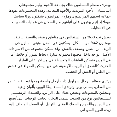
ويعرف معظم المسلمين هناك بجماعة الأخوة. ولهم مجموعتان
أساسيتان: الأخوة المريدية والأخوة التيجانية. وهذه المجـموعات تقودها
جماعة اسمهم المرابطون. وهؤلاء المرابطون يشكلون وزنًا سياسيًا
مهما؛ إذ إنهم يؤثرون على أتباعهم من السكان في عمليات التصويت
في الانتخابات.
يعيش نحو 58% من السنغاليين في مناطق ريفية، والنسبة الباقية،
ويمثلون 42% من السكان، يسكنون في المدن. وتبنى المنازل في
الريف من الطين وتسقف بالقش. وقد تسكن مجموعة من الأسر ذات
الأصل الواحد داخل مجمع (مجموعة منازل) يحاط بسور أو حائط. أما
في المدن فتسكن الطبقات المتوسطة في مساكن على الطراز
الحديث كالشقق أو البيوت الأرضية، في حين يسكن الفقراء في عشش
من الطين أو القش أو الخشب.
يرتدي معظم الرجال سراويل ذات أرجل واسعة ومعها ثوب فضــفاض
من القطن، يسمى بوبو. وترتدي النساء أيضًا البوبو، بألوان زاهية
ويتحلين بالمصوغات ويضعن غطاء على الرأس. والغـــذاء الرئيســـي
للســنغاليين نوع من الحبوب يسمى الدخن، بجانب الوجبات التي ُتصنع
من الدجاج واللحوم والسمك المقلي بالتوابل، أو السمك المضاف إليه
زبدة الفول السوداني.