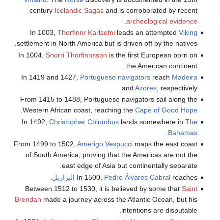
century
Icelandic Sagas
and is corroborated by recent
.
archeological evidence
In 1003,
Thorfinnr Karlsefni
leads an attempted
Viking
settlement in North America but is driven off by the natives.
In 1004,
Snorri Thorfinnsson
is the first European born on
the American continent.
In 1419 and 1427,
Portuguese navigators
reach
Madeira
and
Azores
, respectively.
From 1415 to 1488, Portuguese navigators sail along the
.
Western African coast, reaching the
Cape of Good Hope
In 1492,
Christopher Columbus
lands somewhere in
The
.
Bahamas
From 1499 to 1502,
Amerigo Vespucci
maps the east coast
of South America, proving that the Americas are not the
east edge of Asia but continentally separate.
reaches
Pedro Álvares Cabral
In 1500,
البرازيل
.
Between 1512 to 1530, it is believed by some that
Saint
Brendan
made a journey across the Atlantic Ocean, but his
intentions are disputable.