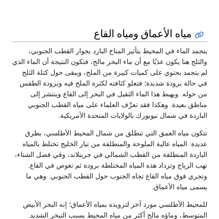
مياه الأعماق ومياه القاع
يتجمد الماء في المحيط بتأثير المناخ البارد بجوار القطب الجنوبي،
والثلج هنا يكون عذبًا مع أن ماء البحر مالح، فتكون النتيجة أن الماء الذي
لم يتجمد يحتوي على كميات كبيرة من الملح، ويبقى حول كتلة الثلج
في حالة برودة شديدة؛ فتعلو كثافته لكثرة الملح فيه وبرودة الطقس
من حوله. ويهبط هذا الماء الثقيل في البحر إلى القاع وينتشر إلى
مناطق بعيدة. وهكذا فقد تعرَّف العلماء على مياه القطب الجنوبي
الباردة في شمال نيويورك بالولايات المتحدة الأمريكية.
تتكون مياه العمق التي تنطلق من شمال المحيط الأطلسي، بطرق
عديدة: المياه عالية الملوحة والمنطلقة من تيار الخليج تختلط بالمياه
الباردة المنطلقة من القطب الشمالي في جرينلاند، وفي فصل الشتاء،
تهب الرياح وتزداد هذه المياه المختلطة برودة ثم تغوص في القاع.
وتجري فوق مياه القاع تجاه الجنوب حول القطب الجنوبي. وهي ما
يسمى مياه الأعماق.
للمحيط الأطلسي مورد آخر لتزويده بمياه الأعماق؛ إنه البحر الأبيض
المتوسط، وماؤه مالح أكثر من مياه المحيط بسبب التبخر الشديد.