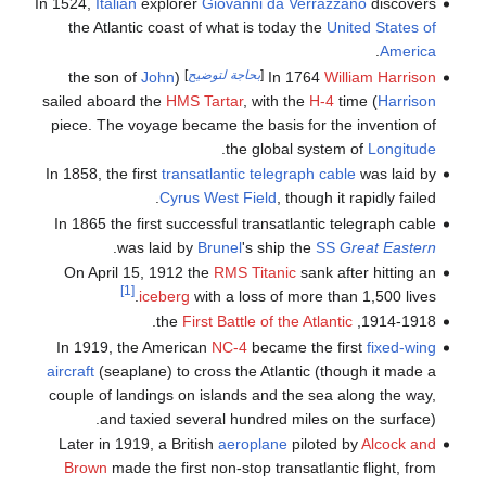
In 1524,
Italian
explorer
Giovanni da Verrazzano
discovers
the Atlantic coast of what is today the
United States of
.
America
[
بحاجة لتوضيح
]
John
(the son of
In 1764
William Harrison
HMS Tartar
, with the
H-4
time
) sailed aboard the
Harrison
piece. The voyage became the basis for the invention of
.
the global system of
Longitude
In 1858, the first
transatlantic telegraph cable
was laid by
Cyrus West Field
, though it rapidly failed.
In 1865 the first successful transatlantic telegraph cable
.
was laid by
Brunel
's ship the
SS
Great Eastern
On April 15, 1912 the
RMS Titanic
sank after hitting an
[1]
iceberg
with a loss of more than 1,500 lives.
.
First Battle of the Atlantic
1914-1918, the
In 1919, the American
NC-4
became the first
fixed-wing
aircraft
(seaplane) to cross the Atlantic (though it made a
couple of landings on islands and the sea along the way,
and taxied several hundred miles on the surface).
Later in 1919, a British
aeroplane
piloted by
Alcock and
Brown
made the first non-stop transatlantic flight, from