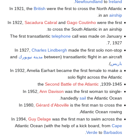
.
Newfoundland
to
Ireland
In 1921, the
British
were the first to cross the North Atlantic
.
in an
airship
In 1922,
Sacadura Cabral
and
Gago Coutinho
were the first
to cross the South Atlantic in an airship.
The first transatlantic
telephone
call was made on January
7, 1927.
In 1927,
Charles Lindbergh
made the first solo non-stop
transatlantic flight in an aircraft (between
مدينة نيويورك
and
باريس
).
In 1932, Amelia Earhart became the first female to make a
solo flight across the Atlantic
Second Battle of the Atlantic
1939-1945, the
In 1952,
Ann Davison
was the first woman to single-
handedly
sail
the Atlantic Ocean.
In 1980,
Gérard d'Aboville
is the first man to cross the
Atlantic Ocean rowing.
In 1994,
Guy Delage
was the first man to swim across the
Atlantic Ocean (with the help of a kick board, from
Cape
.
Verde
to
Barbados