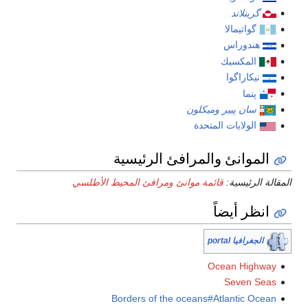
گرينلاند
گواتيمالا
هندوراس
المكسيك
نيكاراگوا
پنما
سان پيير وميكلون
الولايات المتحدة
الموانئ والمرافئ الرئيسية
المقالة الرئيسية:
قائمة موانئ ومرافئ المحيط الأطلسي
انظر أيضاً
الجغرافيا portal
Ocean Highway
Seven Seas
Borders of the oceans#Atlantic Ocean