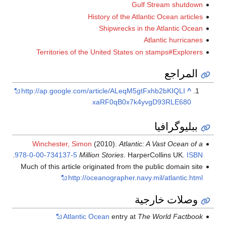
Gulf Stream shutdown
History of the Atlantic Ocean articles
Shipwrecks in the Atlantic Ocean
Atlantic hurricanes
Territories of the United States on stamps#Explorers
المراجع
http://ap.google.com/article/ALeqM5gtFxhb2bKIQLI
^
xaRF0qB0x7k4yvgD93RLE680
ببليوگرافيا
Winchester, Simon
(2010).
Atlantic: A Vast Ocean of a
.
978-0-00-734137-5
Million Stories
. HarperCollins UK.
ISBN
Much of this article originated from the public domain site
http://oceanographer.navy.mil/atlantic.html
وصلات خارجية
Atlantic Ocean
entry at
The World Factbook