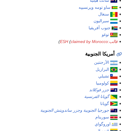
سانت هيلينا
ساو تومه وپرنسيپه
سنغال
سيراليون
جنوب أفريقيا
توغو
قالب:ESH
claimed by Morocco
(
)
أمريكا الجنوبية
الأرجنتين
البرازيل
تشيلي
كولومبيا
جزر فوكلاند
گويانا الفرنسية
گويانا
جورجيا الجنوبية وجزر ساندويتش الجنوبية
سورينام
اوروگواي
ڤنزويلا