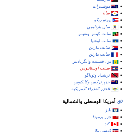
مونتسرات
سابا
پورتو ريكو
سان بارتليمي
سانت كيتس ونڤيس
سانت لوشيا
سانت مارتن
سانت مارتن
س. ڤنسنت والگرنادينز
سينت أوستاتيوس
ترينيداد وتوباگو
جزر تركس وكايكوس
الجزر العذراء الأمريكية
أمريكا الوسطى والشمالية
بليز
جزر برمودا
كندا
كوستاريكا