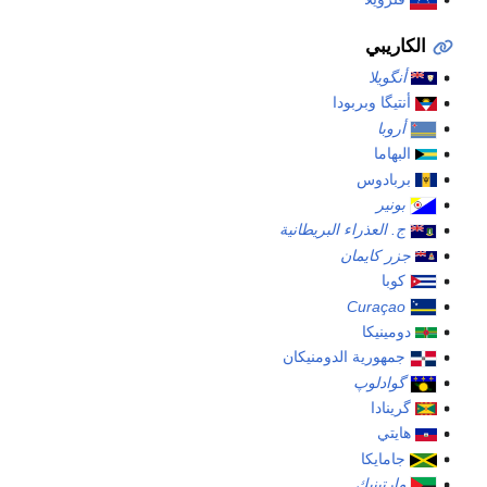
الكاريبي
أنگويلا
أنتيگا وبربودا
أروبا
البهاما
بربادوس
بونير
ج. العذراء البريطانية
جزر كايمان
كوبا
Curaçao
دومينيكا
جمهورية الدومنيكان
گوادلوپ
گرينادا
هايتي
جامايكا
مارتينيك