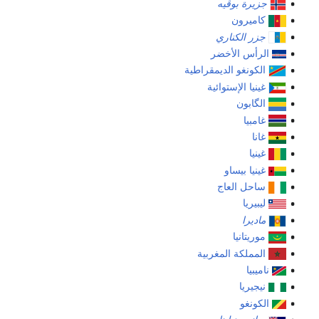
جزيرة بوڤيه
كاميرون
جزر الكناري
الرأس الأخضر
الكونغو الديمقراطية
غينيا الإستوائية
الگابون
غامبيا
غانا
غينيا
غينيا بيساو
ساحل العاج
ليبيريا
ماديرا
موريتانيا
المملكة المغربية
ناميبيا
نيجيريا
الكونغو