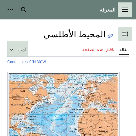
المعرفة
القائمة الرئيسية
بحث
أدوات
المحيط الأطلسي
تبديل عرض جدول المحتويات
مقالة
ناقش هذه الصفحة
أدوات
Coordinates
:
0°N
30°W