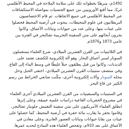
1492م، مبرهنًا بخطواته تلك على سلامة الملاحة في المحيط الأطلسي
غربًا، مما أقنع الأوروبيين من جميع الجنسيات بمواصلة الاستكشافات
عبر المحيط الأطلسي في جميع الاتجاهات. ثم قام الاختصاصيون
البريطانيون في علوم المحيطات، ببحوث في أرضية المحيط فحصلوا
على عينات منها، وعلى عدد من حيوانات ونباتات الأعماق، وكانوا
يجرون أبحاثهم على متن السفينة التجريبية تشالنجر في الفترة بين
عامي 1873 و1876م.
في الثلاثينيات من القرن العشرين الميلادي، شرع العلماء يستعملون
السونار لسبر أعماق البحار. وهو آلة إلكترونية للكشف تعتمد على
الذبذبات، وكانوا من قبل يطلقون حبلاً غليظًا في وسط الماء إلى القاع.
وفي منتصف ستينيات القرن العشرين الميلادي، اختفى الحبل وحل
محله
السونار
وآلات إلكترونية أخرى، مكّنت صانعي الخرائط من رسم
الكثير عن قاع البحر.
في الستينيات والسبعينيات من القرن العشرين الميلادي أجرى العلماء
في مشروع الحفريات القاعية دراسات علمية عميقة، وعلى إثرها
انطلق العلماء الأمريكيون على متن سفينة التفتيش جلومار تشالنجر،
وقاموا بحفر ما يقارب مائة حفرة في أرضية المحيط، كما حصلوا على
عينات من بقايا حيوانات ونباتات العصور الغابرة، وعلى معادن في
الأعماق على بعد 910م، وتفحص العلماء هذه النماذج لتحديد عمرها.