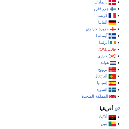
دانمارك
جزر فارو
فرنسا
ألمانيا
جزيرة جرنزي
آيسلندا
أيرلندا
قالب:IOM
جرزي
هولندا
نرويج
البرتغال
إسپانيا
السويد
المملكة المتحدة
أفريقيا
أنگولا
بنين