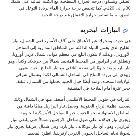
الصفر. وتتساوى درجة الحرارة السطحية مع الكتلة المائية على سُمك
30م إلى 120م. كما تنخفض درجة حرارة الماء بزيادة التوغل في
العمق، بينما تستقر حرارة الأعماق عند درجة التجمد.
التيارات البحرية
هي عديدة وتتحرك عبر الأعماق على آلاف الأمتار، ففي الشمال، تيار
الخليج الذي يحمل المياه الدافئة من المناطق المدارية إلى الساحل
الأوروبي، ولذلك لا يتكون الثلج في معظم موانئ شمال غربي أوروبا.
وينطلق تيار لبرادور من المحيط المتجمد شمالاً بين جرينلاند وكندا، وهو
تيار بارد ويمتد جنوبًا إلى نقطة التلاقي مع تيار الخليج، حيث ينتهي
ويؤدي إلى برودة المناخ في الساحل الشمالي لكندا وشمال شرقي
الولايات المتحدة، ومنه أيضًا جبال الجليد يحملها من الشمال، فتقف
حجر عثرة أمام الملاحة في المنطقة.
التيارات في جنوبي المحيط الأطلسي أضعف منها في الشمال وذلك
لضعف أنظمة الرياح الجنوبية. ويحمل تيار البرازيل مياهًا دافئة من
المناطق الاستوائية نحو الجنوب عبر السواحل الأمريكية الجنوبية.
ويجري تيار فوكلاند على طول ساحل الأرجنتين شمالاً حتى يلتقي بتيار
البرازيل، وهو ـ أي تيار فوكلاند ـ تيار بارد. وفي شمال إفريقيا يجري تيار
بنجويلا تجاه الساحل الجنوبي الغربي لإفريقيا. انظر: المحيط.