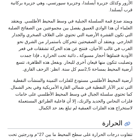
الأزور وكذلك جزيرة آيسلندا، وجزيرة سيورتسي، وهي جزيرة بركانية
قرب آيسلندا.
ويمتد صدع قمة السلسلة الجبلية في وسط المحيط الأطلسي. ويعتقد
العلماء أن هذا الوادي العميق يفصل بين مجموعتين من الصفائح الصلبة
التي تكون القشرة الأرضية التي تحتوي على الغلاف الصخري والجدار
الخارجي. ويعتقد أن الصفيحتين تتحركان باستمرار من الشرق نحو
الغرب في غالب الأحيان، فتنتج عن هذه الحركة تشققات في قعر
الأودية فتملؤها أحجار مسبوكة ـ ذائبة تحت الحرارة ـ فإذا جمدت
وتصلبت تتكون منها قيعان أخرى للبحار. وبفعل هذه الظاهرة، تتسع
أرضية المحيط بمساحة 2,5سم كل سنة. انظر: الزحف القاري.
أرضية المحيط الأطلسي مستودع للفلزات الثمينة والمنشآت النفطية
التي تدير الآبار النفطية في شمالي القارة الأمريكية وفي بحر الشمال.
كما تحتوي سلسلة الجبال في وسط المحيط الأطلسي على خامات
فلزات النحاس والحديد والزنك، إلا أن فاعلية الطرائق المستعملة
لاستخراج هذه الفلزات العمقية لم تبلغ بعد حد الكمال.
الحرارة
تتفاوت درجات الحرارة على سطح المحيط ما بين 27°م ودرجتين تحت