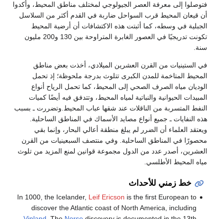
فتوصلوا إلى معرفة العصر الجيولوجي لمختلف مناطق المحيط، وأكدوا
أن قيعان المحيط قرب السواحل ضاربة في القدم أكثر من السلاسل
الجبلية في وسطه، كما أثبتت هذه الاكتشافات أن أرضية المحيط
تكونت تدريجيًا في العصور الغابرة المتراوحة بين 130 و200 مليون
سنة.
في الستينيات من القرن العشرين الميلادي، أخذت بعض مناطق
المحيط المتاخمة للمدن الكبرى تتلوث بدرجة ملحوظة؛ إذ تحمل
الوديان مياه الصرف الصحي إلى المحيط، كما تحمل الرياح أنواع
المبيدات الحيوانية والنباتية لمياه المحيط، وتتدفق فيه أيضًا كميات
النفط المتسربة من الناقلات عند شقها عباب المحيط.وتضررت ـ بسبب
هذه النفايات ـ جميع أنواع مصايد الأسماك في المناطق الساحلية.
ويعتقد العلماء أن الضرر لم يبلغ منطقة أعالي البحار، وإنما بقي
محصورًا في المناطق الساحلية. وفي منتصف السبعينيات من القرن
العشرين، أصدر عدد من الدول مجموعة قوانين لمنع المزيد من تلوث
مياه المحيط الأطلسي.
خط زمني للأحداث
In 1000, the Icelander,
Leif Ericson
is the first European to
discover the Atlantic coast of North America, including
Vinland
. The
Norse
discovery is documented in the 13th