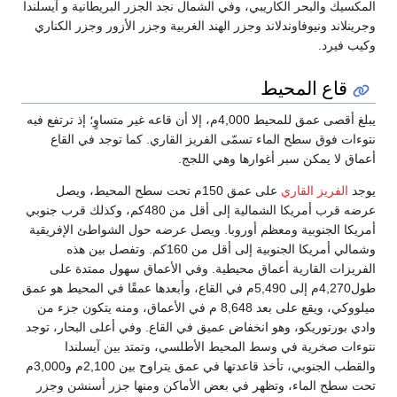
المكسيك والبحر الكاريبي، وفي الشمال نجد الجزر البريطانية و آيسلندا
وجرينلاند ونيوفاوندلاند وجزر الهند الغربية وجزر الأزور وجزر الكناري
وكيب فيرد.
قاع المحيط
يبلغ أقصى عمق للمحيط 4,000م، إلا أن قاعه غير متساوٍ؛ إذ ترتفع فيه
نتوءات فوق سطح الماء تسمّى الفريز القاري. كما توجد في القاع
أعماق لا يمكن سبر أغوارها وهي اللجج.
يوجد
الفريز القاري
على عمق 150م تحت سطح المحيط، ويصل
عرضه قرب أمريكا الشمالية إلى أقل من 480كم، وكذلك قرب جنوبي
أمريكا الجنوبية ومعظم أوروبا. ويصل عرضه حول الشواطئ الإفريقية
وشمالي أمريكا الجنوبية إلى أقل من 160كم. وتفصل بين هذه
الفريزات القارية أعماق محيطية. وفي الأعماق سهول ممتدة على
طول4,270م إلى 5,490م في القاع، وأبعدها عمقًا في المحيط هو عمق
ميلووكي، ويقع على بعد 8,648 م في الأعماق، ومنه يتكون جزء من
وادي بورتوريكو، وهو انخفاض عميق في القاع. وفي أعلى البحار، توجد
نتوءات صخرية في وسط المحيط الأطلسي، وتمتد بين آيسلندا
والقطب الجنوبي، تأخذ قاعدتها في عمق يتراوح بين 2,100م و3,000م
تحت سطح الماء، وتظهر في بعض الأماكن ومنها جزر أسنشن وجزر