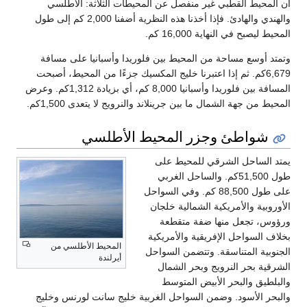
أن المحيط القطبي غير منفصل عن المحيطات الثلاثة: الأطلسي
والهندي والهادئ. فإذا أخذنا هذه النظرية أضفنا 2,000 كم إلى طول
المحيط ليصبح في النهاية 16,000 كم.
وتمتد أوسع مساحة من المحيط بين فلوريدا وأسبانيا على مسافة
6,679كم. ثم إذا اعتبرنا خليج المكسيك جزءًا من المحيط، أصبحت
المسافة بين فلوريدا وأسبانيا 8,000 كم، أي بزيادة 1,312كم. وعرض
المحيط من جهة الشمال ما بين جرينلاند والنرويج لا يتعدى 1,500كم.
شواطئ وجزر المحيط الأطلسي
يمتد الساحل الشرقي للمحيط على
طول 51,500كم. والساحل الغربي
على طول 88,500 كم. وفي السواحل
الأوروبية والأمريكية الشمالية خلجان
ورؤوس، تجعل منها ضفة متقطعة
بخلاف السواحل الإفريقية والأمريكية
المحيط الأطلسي من
الجنوبية المتناسقة. وتتضمن السواحل
أيرلندة
الشرقية بحر النرويج وبحر الشمال
والبلطيق والبحر الأبيض المتوسط
والبحر الأسود. وضمن السواحل الغربية خليج سانت لورنس وخليج