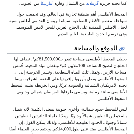
كما تحده جزيرة
گرينلاند
من الشمال وقارة
أنتارتيكا
من الجنوب.
المحيط الأطلسي أهم منطقة تجارية في العالم. وقد تجمعت حول
سواحله معظم الأقطار الصناعية. سماه الرومان القدامى أطلس نسبة
لجبال الأطلس الممتدة على الجناح الغربي للبحر الأبيض المتوسط.
وهي ترسم الحدود الطبيعية للعالم القديم.
الموقع والمساحة
يغطي المحيط الأطلسي مساحة تقدر بـ81,500,000كم²، تضاف لها
الخلجان لتصبح المساحة 106ملايين كم².وتغطي مياه المحيط خُمس
مساحة الأرض، وتمثل ثلث المياه السطحية. وتشير الخريطة إلى أن
المحيط الأطلسي يتصل بأوروبا وإفريقيا على الضفة الشرقية، بينما
تحده الأمريكتان الشمالية والجنوبية غربًا. وفي الخريطة يشبه المحيط
الأطلسي ساعة رملية، ويسمى طرفاها العريضان شمالي وجنوبي
المحيط الأطلسي.
ليس للمحيط حدود شمالية، وأخرى جنوبية بمعنى الكلمة؛ لأنه يتصل
بالمحيطين القطبيين شمالاً وجنوبًا. ويعدّ العلماء الدائرتين القطبيتين ـ
شمالاً وجنوبًا ـ الحدود الطبيعية للأطلسي. ولذلك يمكن القول: إن
المحيط الأطلسي يمتد على طول14,000كم. ويعتقد بعض العلماء أيضًا