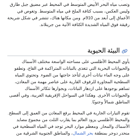
وتصب مياه البحر الأبيض المتوسط في المحيط عبر مضيق جبل طارق
وليس العكس، بسبب كثافة الملح في مياه المتوسط. وتغوص في
الأعماق إلى أبعد من 910م. ومن مكانها هناك، تنتشر في شكل شريحة
رقيقة فوق المياه الشديدة الكثافة الآتية من جرينلاند.
البيئة الحيوية
يأوي المحيط الأطلسي على مساحته الواسعة مختلف الأسماك
والحيوانات البحرية التي تتغذى بالنباتات المتراكمة في القاع، وتطفو
على وجه الماء نباتات أخرى لتأخذ حاجتها من الضوء. وتحتوي المياه
السطحية المجاورة للرفوف القارية على عناصر مهمة من المعادن،
تساهم بوجودها على ازدهار النباتات، وبجوارها تتكاثر الأسماك
والحيوانات الأخرى. وهكذا في السواحل الإفريقية الغربية، وفي أقصى
المناطق شمالاً وجنوبًا.
تقوم التيارات الجارية في المحيط برفع المعادن من العمق إلى السطح.
والمحيط الأطلسي يزود العالم بما يقارب الثلث من مجموع مصايد
الأسماك والمحار. ومعظم موارد البحر توجد في المياه السطحية في
منحدر دوجر بمنطقة
بحر الشمال
، والمناطق الجنوبية الشرقية من