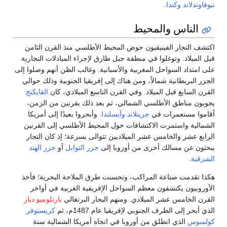
نيوفاوندلاند
وكندا
.
الناس والمحيط
اكتشف التجار الفينيقيون حوض المحيط الأطلسي منذ القرن الثامن
قبل الميلاد. وتوغلوا في منطقة جبل طارق لإجراء المبادلات التجارية
على امتداد السواحل المغربية والأسبانية. وغالب الظن أنهم وصلوا إلى
الجزر البريطانية شمالاً، ومن هناك إلى إفريقيا الجنوبية وذلك حوالي
القرن السابع قبل الميلاد. وفي القرن التاسع الميلادي، كان
الفايكنج
يجوبون مناطق الأطلسي الشمالي، ثم بعد ذلك بقرنين من الزمن،
أقاموا مستعمرات في
جرينلاند
وآيسلندا
. وأبحروا بعيدًا إلى أمريكا
الشمالية واستمرت الاكتشافات حول المحيط الأطلسي إلى القرنين
الرابع عشر والخامس عشر الميلاديين تتوالى بسرعة؛ إذ كان التجار
يبحثون عن مسالك أخرى من أوروبا إلى
جزر التوابل
أو
جزر الهند
الشرقية
.
هكذا تقدمت صناعة المراكب، وتحسنت طرق الملاحة البحرية؛ فأخذ
الأوروبيون يكتشفون معظم السواحل الإفريقية الغربية في أواخر
القرن الخامس عشر الميلادي. ومنهم البحار البرتغالي
بارتلوميو دياز
الذي أبحر إلى الطرف الجنوبي لإفريقيا عام 1487م، ثم
كريستوفر
كولمبوس
الذي انطلق من أوروبا في اتجاه أمريكا الشمالية سنة