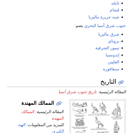
تايلند
ڤيتنام
شبه جزيرة ماليزيا
جنوب شرق آسيا البحري
يضم:
شرق ماليزيا
بروناي
تيمور الشرقية
إندونسيا
الفلپين
سنغافورة
التاريخ
المقالة الرئيسية:
تاريخ جنوب شرق آسيا
الممالك المهندة
المقالة الرئيسية:
الممالك
المهندة
للمزيد من المعلومات:
الهند
الكبرى