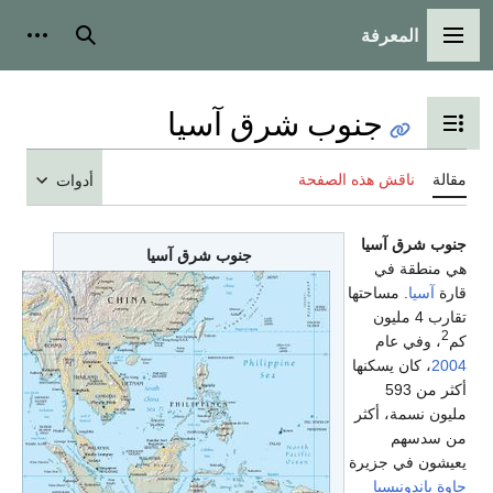
المعرفة
القائمة الرئيسية
بحث
أدوات
جنوب شرق آسيا
تبديل عرض جدول المحتويات
مقالة
ناقش هذه الصفحة
أدوات
جنوب شرق آسيا
جنوب شرق آسيا
هي منطقة في
قارة
آسيا
. مساحتها
تقارب 4 مليون
2
كم
، وفي عام
2004
، كان يسكنها
أكثر من 593
مليون نسمة، أكثر
من سدسهم
يعيشون في جزيرة
جاوة
بإندونيسيا