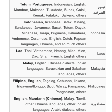
Tetum
,
Portuguese
, Indonesian, English,
تيمور
Mambae, Makasae, Tukudede, Bunak, Galoli,
الشرقية
Kemak, Fataluku, Baikeno, others
Indonesian
, Acehnese, Batak, Minang,
Sundanese, Javanese, Sasak, Tetum, Dayak,
Minahasa, Toraja, Buginese, Halmahera,
Indonesia
Ambonese, Ceramese; English, Dutch, Papuan
languages, Chinese, and so much others
Lao
, Thai, Vietnamese, Hmong, Miao, Mien,
Laos
Dao, Shan; French, English others
Malay
, English, Chinese dialects, Indian
languages, Sarawakian and Sabahan
Malaysia
languages, others
Filipino
,
English
, Tagalog, Cebuano, Ilokano,
Hiligaynon/Ilonggo, Bicol, Waray, Pampango,
Philippines
Pangasinan, others
English
,
Mandarin (Chinese)
,
Malay
,
Tamil
,
سنغافورة
other Chinese languages, other Indian
languages, Arabic dialects, others