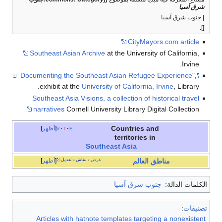
شرق آسيا
| جنوب شرق آسيا
.
]]
CityMayors.com article
Southeast Asian Archive
at the University of California,
Irvine.
,
"Documenting the Southeast Asian Refugee Experience"
exhibit at the
University of California, Irvine
, Library.
Southeast Asia Visions, a collection of historical travel
narratives
Cornell University Library Digital Collection
Countries and
e
t
v
أظهر
territories in
Southeast Asia
عرض
نقاش
تعديل
أظهر
مناطق
العالم
•
•
الكلمات الدالة:
جنوب شرق آسيا
تصنيفات
:
Articles with hatnote templates targeting a nonexistent