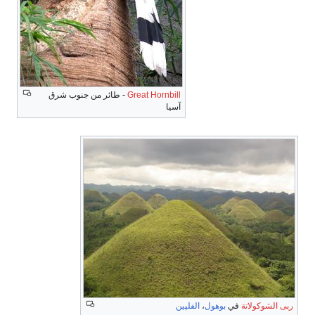
Great Hornbill
- طائر من جنوب شرق
آسيا
ربى الشوكولاتة
في
بوهول
،
الفلپين