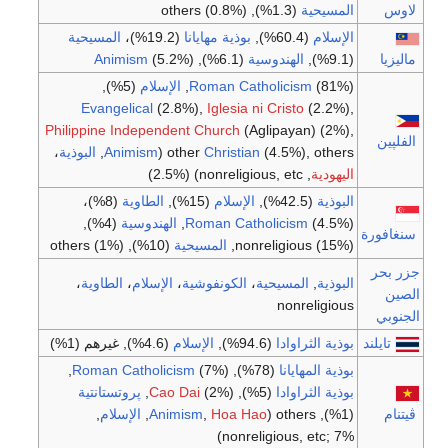
لاوس
المسيحية
(1.3%), others (0.8%)
الإسلام
(60.4%),
بوذية مهايانا
(19.2%)،
المسيحية
ماليزيا
(9.1%),
الهندوسية
(6.1%),
(5.2%)
Animism
(81%),
Roman Catholicism
الإسلام
(5%),
Evangelical
(2.8%),
Iglesia ni Cristo
(2.2%),
Philippine Independent Church
(Aglipayan) (2%),
الفلپين
(4.5%), others (
Christian
other
Animism
,
البوذية
،
اليهودية
, nonreligious, etc) (2.5%)
البوذية
(42.5%),
الإسلام
(15%),
الطاوية
(8%)،
(4.5%),
Roman Catholicism
الهندوسية
(4%),
سنغافورة
nonreligious (15%),
المسيحية
(10%), others (1%)
جزر بحر
البوذية
,
المسيحية
،
الكونفوشية
،
الإسلام
،
الطاوية
،
الصين
nonreligious
الجنوبي
تايلند
بوذية الثراوادا
(94.6%),
الإسلام
(4.6%), غيرهم (1%)
بوذية المهايانا
(78%),
(7%),
Roman Catholicism
بوذية الثراوادا
(5%),
(2%),
Cao Dai
پروتستانتية
ڤيتنام
(1%), others (
Hoa Hao
,
Animism
,
الإسلام
,
nonreligious, etc; 7%)