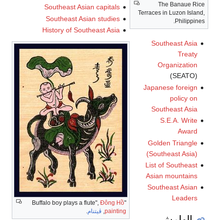
The Banaue Rice
Southeast Asian capitals
Terraces in Luzon Island,
Southeast Asian studies
Philippines.
History of Southeast Asia
Southeast Asia
Treaty
Organization
(SEATO)
Japanese foreign
policy on
Southeast Asia
S.E.A. Write
Award
Golden Triangle
(Southeast Asia)
List of Southeast
Asian mountains
Southeast Asian
Leaders
Đông Hồ
"Buffalo boy plays a flute",
painting
,
ڤيتنام
.
الهامش