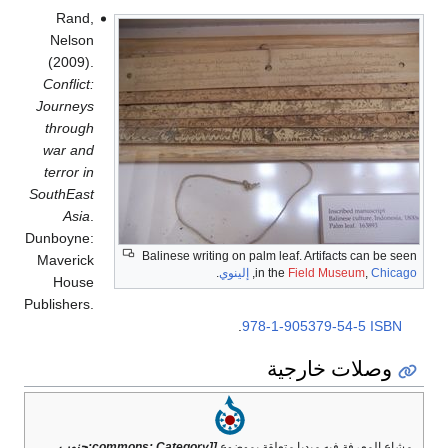
Rand,
Nelson
(2009).
Conflict:
Journeys
through
war and
terror in
SouthEast
Asia
.
Dunboyne:
Balinese writing on palm leaf. Artifacts can be seen
Maverick
Chicago
,
Field Museum
in the
,
إلينوي
.
House
Publishers.
.
978-1-905379-54-5
ISBN
وصلات خارجية
مشاع المعرفة فيه ميديا متعلقة بموضوع
[[commons: Category:جنوب