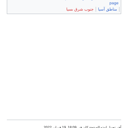
page
مناطق آسيا
جنوب شرق ىسيا
آخر تعديل لهذه الصفحة كان في 18:09, 19 فبراير 2022.