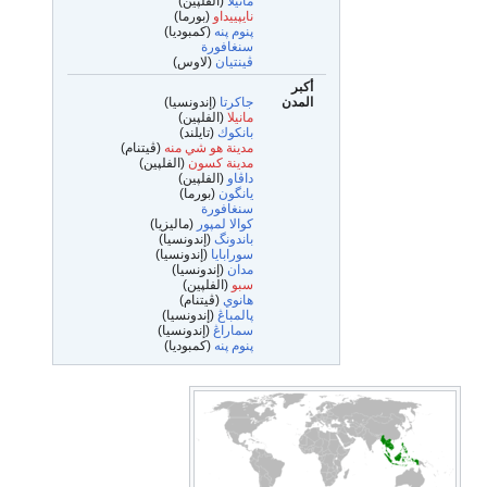
مانيلا
(الفلپين)
نايپييداو
(بورما)
پنوم پنه
(كمبوديا)
سنغافورة
ڤينتيان
(لاوس)
أكبر
المدن
جاكرتا
(إندونسيا)
مانيلا
(الفلپين)
بانكوك
(تايلند)
مدينة هو شي منه
(ڤيتنام)
مدينة كسون
(الفلپين)
داڤاو
(الفلپين)
يانگون
(بورما)
سنغافورة
كوالا لمپور
(ماليزيا)
باندونگ
(إندونسيا)
سورابايا
(إندونسيا)
مدان
(إندونسيا)
سبو
(الفلپين)
هانوي
(ڤيتنام)
پالمباڠ
(إندونسيا)
سماراڠ
(إندونسيا)
پنوم پنه
(كمبوديا)