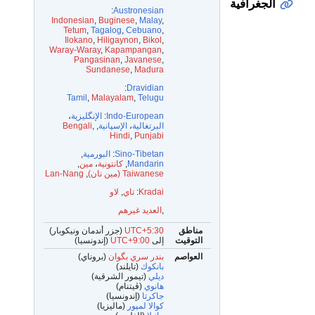
الجغرافية
:
Austronesian
Indonesian
,
Buginese
,
Malay
,
Tetum
,
Tagalog
,
Cebuano
,
Ilokano
,
Hiligaynon
,
Bikol
,
Waray-Waray
,
Kapampangan
,
Pangasinan
,
Javanese
,
Sundanese
,
Madura
:
Dravidian
Tamil
,
Malayalam
,
Telugu
Indo-European
:
الإنگليزية
،
البرتغالية
،
الإسپانية
,
,
Bengali
Hindi
,
Punjabi
Sino-Tibetan
:
البورمية
,
Mandarin
,
كانتونية
،
مين
,
Taiwanese (مين نان)
,
Lan-Nang
Kradai
:
تاي
,
لاو
,
العديد غيرهم
مناطق
UTC+5:30
(جزر أندمان ونيكوبار)
التوقيت
إلى
UTC+9:00
(إندونسيا)
العواصم
بندر سري بگوان
(بروناي)
بانكوك
(تايلند)
ديلي
(تيمور الشرقية)
هانوي
(ڤيتنام)
جاكرتا
(إندونسيا)
كوالا لمپور
(ماليزيا)