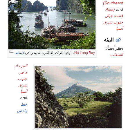
(Southeast
Asia)
and
قائمة جبال
جنوب شرق
آسيا
البيئة
انظر أيضاً:
Hạ Long Bay
، موقع التراث العالمي الطبيعي في
ڤيتنام
الشعاب
المرجاني
ة في
جنوب
شرق
آسيا
and
خط
والاس