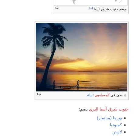
[1]
موقع جنوب شرق آسيا.
شاطئ في
كو ساموي
تايلند
جنوب شرق آسيا البري
يضم:
بورما (ميانمار)
كمبوديا
لاوس