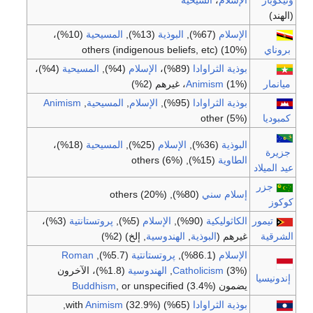
ونيكوبار
الإسلام
،
السيخية
(الهند)
الإسلام
(67%),
البوذية
(13%),
المسيحية
(10%)،
بروناي
others (indigenous beliefs, etc) (10%)
بوذية الثراوادا
(89%)،
الإسلام
(4%),
المسيحية
(4%)،
ميانمار
(1%)، غيرهم (2%)
Animism
بوذية الثراوادا
(95%),
الإسلام
,
المسيحية
,
Animism
كمبوديا
other (5%)
البوذية
(36%),
الإسلام
(25%),
المسيحية
(18%)،
جزيرة
الطاوية
(15%), others (6%)
عيد الميلاد
جزر
إسلام سني
(80%), others (20%)
كوكوز
تيمور
الكاثوليكية
(90%),
الإسلام
(5%),
پروتستانتية
(3%)،
الشرقية
غيرهم (
البوذية
,
الهندوسية
, إلخ) (2%)
الإسلام
(86.1%),
پروتستانتية
(5.7%),
Roman
(3%),
Catholicism
الهندوسية
(1.8%)، الآخرون
إندونيسيا
يضمون
, or unspecified (3.4%)
Buddhism
بوذية الثراوادا
(65%) with
(32.9%),
Animism