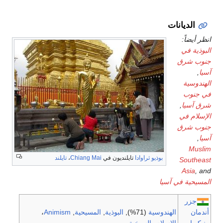
الديانات
انظر أيضاً:
البوذية في
جنوب شرق
آسيا
,
الهندوسية
في جنوب
شرق آسيا
,
الإسلام في
جنوب شرق
آسيا
,
Muslim
بوذيو
ثراوادا
تايلنديون في
Chiang Mai
،
تايلند
Southeast
Asia
, and
المسيحية في آسيا
جزر
أندمان
الهندوسية
(71%),
البوذية
,
المسيحية
,
Animism
،