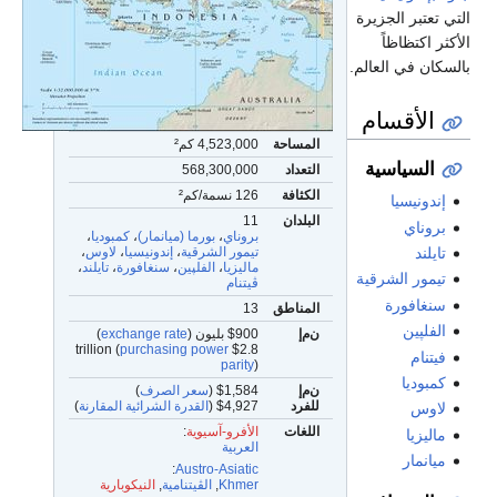
التي تعتبر الجزيرة
الأكثر اكتظاظاً
بالسكان في العالم.
الأقسام
المساحة
4,523,000 كم²
السياسية
التعداد
568,300,000
الكثافة
126 نسمة/كم²
إندونيسيا
البلدان
11
بروناي
بروناي
،
بورما (ميانمار)
،
كمبوديا
،
تايلند
تيمور الشرقية
،
إندونيسيا
،
لاوس
،
ماليزيا
،
الفلپين
،
سنغافورة
،
تايلند
،
تيمور الشرقية
ڤيتنام
سنغافورة
المناطق
13
الفلپين
ن‌م‌إ
$900 بليون (
exchange rate
)
purchasing power
$2.8 trillion (
فيتنام
parity
)
كمبوديا
ن‌م‌إ
$1,584 (
سعر الصرف
)
للفرد
$4,927 (
القدرة الشرائية المقارنة
)
لاوس
اللغات
الأفرو-آسيوية
:
ماليزيا
العربية
ميانمار
:
Austro-Asiatic
Khmer
,
الڤيتنامية
,
النيكوبارية