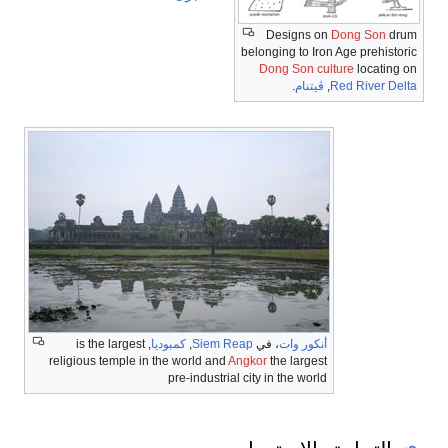
Designs on
Dong Son
drum
belonging to Iron Age prehistoric
Dong Son culture
locating on
Red River Delta
,
ڤيتنام
.
أنكور وات
، في
Siem Reap
,
كمبوديا
, is the largest
religious temple in the world and
Angkor
the largest
pre-industrial city in the world