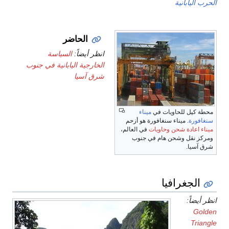
الحرب اليابانية
الحاضر
انظر أيضاً:
السياسة
الخارجية اليابانية في جنوب
شرق آسيا
محطة كپل للحاويات في
ميناء
سنغافورة
. ميناء سنغافورة هو أزحم
ميناء اعادة شحن
وحاويات
في العالم،
ومركز نقل وشحن هام في جنوب
شرق آسيا.
الجغرافيا
انظر أيضاً:
Golden
Triangle