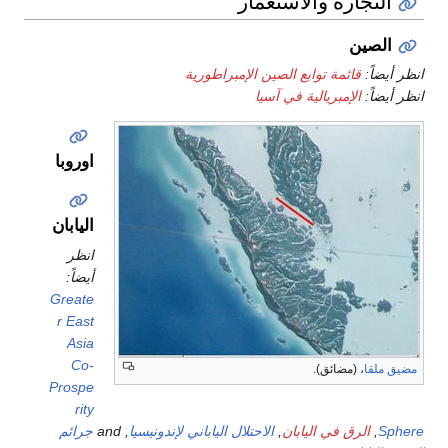
التجارة والاستعمار
الصين
انظر أيضاً:
قائمة توابع الصين الإمبراطورية
انظر أيضاً:
الإمبريالية في آسيا
اوروبا
اليابان
انظر
أيضاً:
Greate
r East
Asia
Co-
مضيق ملقا
، (مضائق).
Prospe
rity
Sphere
,
الرق في اليابان
,
الاحتلال الياباني لإندونيسيا
, and
جرائم