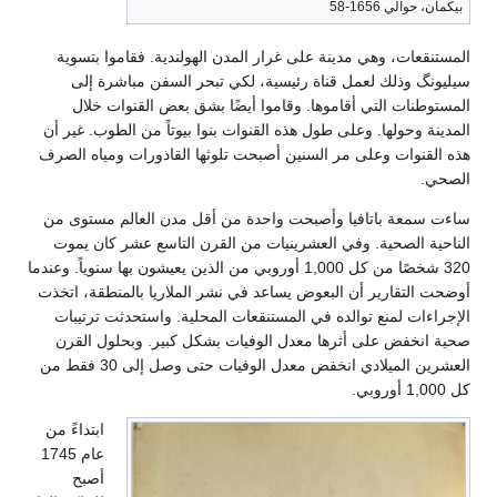
بيكمان، حوالي 1656-58
المستنقعات، وهي مدينة على غرار المدن الهولندية. فقاموا بتسوية
سيليونگ وذلك لعمل قناة رئيسية، لكي تبحر السفن مباشرة إلى
المستوطنات التي أقاموها. وقاموا أيضًا بشق بعض القنوات خلال
المدينة وحولها. وعلى طول هذه القنوات بنوا بيوتاً من الطوب. غير أن
هذه القنوات وعلى مر السنين أصبحت تلوثها القاذورات ومياه الصرف
الصحي.
ساءت سمعة باتافيا وأصبحت واحدة من أقل مدن العالم مستوى من
الناحية الصحية. وفي العشرينيات من القرن التاسع عشر كان يموت
320 شخصًا من كل 1,000 أوروبي من الذين يعيشون بها سنوياً. وعندما
أوضحت التقارير أن البعوض يساعد في نشر الملاريا بالمنطقة، اتخذت
الإجراءات لمنع توالده في المستنقعات المحلية. واستحدثت ترتيبات
صحية انخفض على أثرها معدل الوفيات بشكل كبير. وبحلول القرن
العشرين الميلادي انخفض معدل الوفيات حتى وصل إلى 30 فقط من
كل 1,000 أوروبي.
ابتداءً من
عام 1745
أصبح