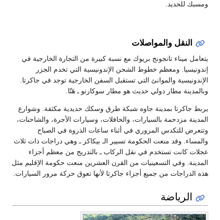
ومسبك للحديد.
النقل والمواصلات
يتعامل ميناء تانجونج بريوك مع نسبة كبيرة من التجارة الخارجية في
إندونيسيا. ومعظم خطوط الشحن الإندونيسية التي تخدم الجزر
الإندونيسية والموانئ التي تستقبل السفن الخارجية توجد في جاكرتا.
وبالمدينة مطار دولي حديث هو مطار سوكارنو ـ هَتّا.
يربط جاكرتا بمدينة جاوه شبكة طرق وسكك حديدية مكثفة. وشوارع
المدينة مزدحمة بالسيارات، والحافلات، وسيارات الأجرة، والشاحنات،
وتتعرض للتكدس المروري في أثناء ساعات الذروة في الصباح
والمساء. وقد منعت الحكومة تسيير الـ بيكاكز ـ وهي دراجات ذات ثلاث
عجلات كانت تستخدم في نقل الركاب ـ بالتدريج من معظم أجزاء
المدينة. وفي التسعينيات من القرن العشرين منعت حكومة الإقليم مثل
هذه الدراجات من جميع أجزاء جاكرتا لأنها تعوق حركة مرور السيارات.
الرياضة