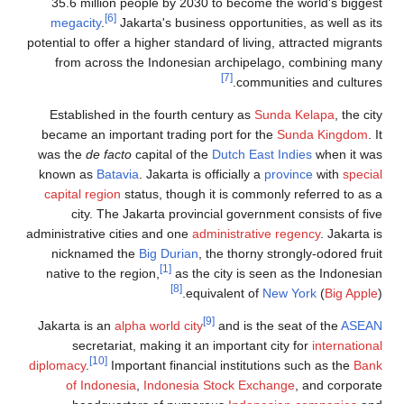
35.6 million people by 2030 to become the world's biggest
[6]
megacity
.
Jakarta's business opportunities, as well as its
potential to offer a higher standard of living, attracted migrants
from across the Indonesian archipelago, combining many
[7]
communities and cultures.
Established in the fourth century as
Sunda Kelapa
, the city
became an important trading port for the
Sunda Kingdom
. It
was the
de facto
capital of the
Dutch East Indies
when it was
known as
Batavia
. Jakarta is officially a
province
with
special
capital region
status, though it is commonly referred to as a
city. The Jakarta provincial government consists of five
administrative cities and one
administrative regency
. Jakarta is
nicknamed the
Big Durian
, the thorny strongly-odored fruit
[1]
native to the region,
as the city is seen as the Indonesian
[8]
equivalent of
New York
(
Big Apple
).
[9]
Jakarta is an
alpha world city
and is the seat of the
ASEAN
secretariat, making it an important city for
international
[10]
diplomacy
.
Important financial institutions such as the
Bank
of Indonesia
,
Indonesia Stock Exchange
, and corporate