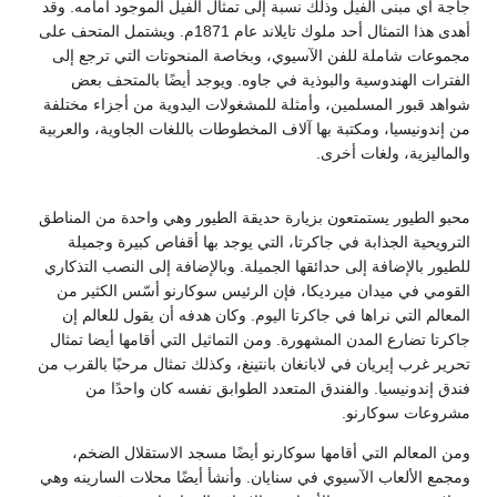
جاجة أي مبنى الفيل وذلك نسبة إلى تمثال الفيل الموجود أمامه. وقد
أهدى هذا التمثال أحد ملوك تايلاند عام 1871م. ويشتمل المتحف على
مجموعات شاملة للفن الآسيوي، وبخاصة المنحوتات التي ترجع إلى
الفترات الهندوسية والبوذية في جاوه. ويوجد أيضًا بالمتحف بعض
شواهد قبور المسلمين، وأمثلة للمشغولات اليدوية من أجزاء مختلفة
من إندونيسيا، ومكتبة بها آلاف المخطوطات باللغات الجاوية، والعربية
والماليزية، ولغات أخرى.
محبو الطيور يستمتعون بزيارة حديقة الطيور وهي واحدة من المناطق
الترويحية الجذابة في جاكرتا، التي يوجد بها أقفاص كبيرة وجميلة
للطيور بالإضافة إلى حدائقها الجميلة. وبالإضافة إلى النصب التذكاري
القومي في ميدان ميرديكا، فإن الرئيس سوكارنو أسّس الكثير من
المعالم التي نراها في جاكرتا اليوم. وكان هدفه أن يقول للعالم إن
جاكرتا تضارع المدن المشهورة. ومن التماثيل التي أقامها أيضا تمثال
تحرير غرب إيريان في لابانغان بانتينغ، وكذلك تمثال مرحبًا بالقرب من
فندق إندونيسيا. والفندق المتعدد الطوابق نفسه كان واحدًا من
مشروعات سوكارنو.
ومن المعالم التي أقامها سوكارنو أيضًا مسجد الاستقلال الضخم،
ومجمع الألعاب الآسيوي في سنايان. وأنشأ أيضًا محلات السارينه وهي