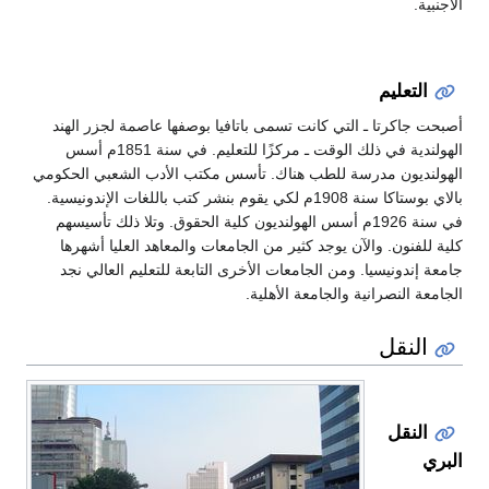
الأجنبية.
التعليم
أصبحت جاكرتا ـ التي كانت تسمى باتافيا بوصفها عاصمة لجزر الهند
الهولندية في ذلك الوقت ـ مركزًا للتعليم. في سنة 1851م أسس
الهولنديون مدرسة للطب هناك. تأسس مكتب الأدب الشعبي الحكومي
بالاي بوستاكا سنة 1908م لكي يقوم بنشر كتب باللغات الإندونيسية.
في سنة 1926م أسس الهولنديون كلية الحقوق. وتلا ذلك تأسيسهم
كلية للفنون. والآن يوجد كثير من الجامعات والمعاهد العليا أشهرها
جامعة إندونيسيا. ومن الجامعات الأخرى التابعة للتعليم العالي نجد
الجامعة النصرانية والجامعة الأهلية.
النقل
النقل
البري