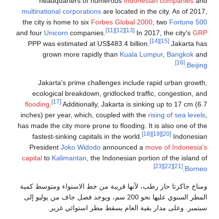
headquarters of numerous
Indonesian companies
and
multinational corporations
are located in the city. As of 2017,
the city is home to six
Forbes Global 2000
, two
Fortune 500
[11]
[12]
[13]
and four
Unicorn
companies.
In 2017, the city's
GRP
[14]
[15]
PPP was estimated at US$483.4 billion.
Jakarta has
grown more rapidly than
Kuala Lumpur
,
Bangkok
and
[16]
.
Beijing
Jakarta's prime challenges include rapid urban growth,
ecological breakdown, gridlocked traffic, congestion, and
[17]
flooding
.
Additionally, Jakarta is sinking up to 17 cm (6.7
inches) per year, which, coupled with the
rising of sea levels
,
has made the city more prone to flooding. It is also one of the
[18]
[19]
[20]
fastest-sinking capitals in the world.
Indonesian
President
Joko Widodo
announced a
move of Indonesia's
capital
to
Kalimantan
, the Indonesian portion of the island of
[23]
[22]
[21]
.
Borneo
ومناخ جاكرتا حار رطب، لأنها قريبة من خط الاستواء ومتوسط كمية
المطر السنوي عليها نحو 200 سم، ويوجد فصل جاف من يوليو إلى
سبتمبر. وعلى مدار بقية العام يسقط مطر استوائي غزير.