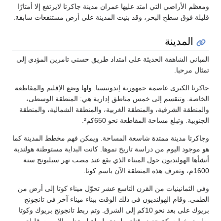
ومعظم الأراضي التي امتد عليها عمران مدينة جاكرتا لايرتفع إلا أمتارًا
قليلة فوق سطح البحر، وقد بنيت المدينة على أرض مستنقعات سابقة.
المدينة
المباني الشاهقة الحديثة على امتداد طريق حسني تامرين المؤدي إلى
تمثال مرحبا.
جاكرتا الكبرى عاصمة جمهورية إندونيسيا. ولها وضع الإقليم والمقاطعة
الخاصة. وتنقسم إلى خمس مناطق إدارية هي: المنطقة الوسطى،
والمنطقة الشرقية، والمنطقة الغربية، والمنطقة الشمالية، والمنطقة
الجنوبية. وتبلغ مساحة المقاطعة نحو 650كم².
وجاكرتا مدينة ممتدة شاسعة المساحة. ويمكن فهم مخطط المدينة كما
هو موجود اليوم من دراسة تاريخ نموها. كانت البداية مستوطنة هولندية
أنشأها الهولنديون حول الميناء الذي يقع عند مصب نهر سيليونج سنة
1600م، وتعرف هذه المنطقة الآن باسم كوتا.
وفي الثمانينيات من القرن التاسع عشر تحوّل ميناء كوتا إلى أرض من
الطمي. وقام الهولنديون في ذلك الوقت ببناء ميناء آخر في تانجونج
بريوك على بعد نحو 10كم إلى الشرق. وتم ربط تانجونج بريوك وكوتا
بطريق خط سكة حديد وقناة. ولمدة طويلة لم تظهر إلا بيوت قليلة