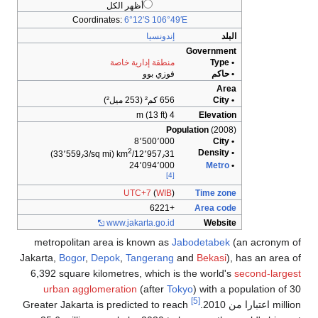
أظهر الكل
Coordinates:
6°12′S
106°49′E
البلد
إندونسيا
Government
• Type
منطقة إدارية خاصة
• حاكم
فوزي بوو
Area
• City
656 كم² (253 ميل²)
4 m (13 ft)
Elevation
Population
(2008)
8٬500٬000
• City
2
• Density
(33٬559٫3/sq mi)
12٬957٫31/km
24٬094٬000
Metro
•
[4]
UTC+7
(
WIB
)
Time zone
+6221
Area code
www.jakarta.go.id
Website
metropolitan area is known as
Jabodetabek
(an acronym of
Jakarta,
Bogor
,
Depok
,
Tangerang
and
Bekasi
), has an area of
6,392 square kilometres, which is the world's
second-largest
urban agglomeration
(after
Tokyo
) with a population of 30
[5]
million اعتبارا من 2010
.
Greater Jakarta is predicted to reach