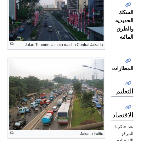
السكك
الحديديه
والطرق
المائيه
Jalan Thamrin, a main road in Central Jakarta
المطارات
التعليم
الاقتصاد
تعد جاكرتا
المركز
Jakarta traffic
الاقتصادي