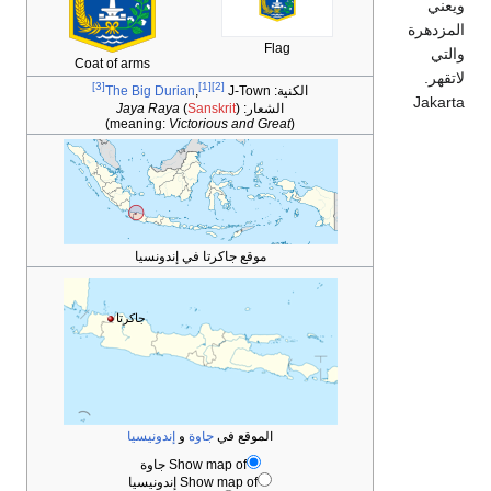
ويعني
المزدهرة
Flag
والتي
Coat of arms
لاتقهر.
[3]
[1]
[2]
الكنية:
J-Town
,
The Big Durian
Jakarta
الشعار:
)
Sanskrit
(
Jaya Raya
)
Victorious and Great
(meaning:
موقع جاكرتا في إندونسيا
جاكرتا
الموقع في
جاوة
و
إندونيسيا
Show map of جاوة
Show map of إندونيسيا