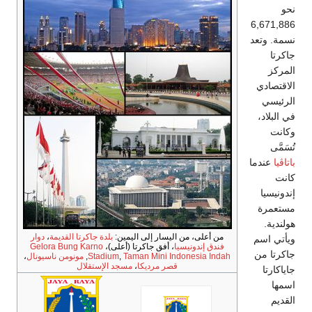
نحو
6,671,886
نسمة. وتعد
جاكرتا
المركز
الاقتصادي
الرئيسي
في البلاد،
وكانت
تُسَمَّى
باتاڤيا
عندما
كانت
إندونيسيا
مستعمرة
هولندية.
من أعلى، من اليسار إلى اليمين:
بلدة جاكرتا القديمة
،
دوار
ويأتي اسم
فندق إندونيسيا
، أفق جاكرتا (أعلى)،
Gelora Bung Karno
جاكرتا من
Taman Mini Indonesia Indah
,
Stadium
,
مونومن ناسيونال
،
قصر مرديكا
،
مسجد الإستقلال
جاياكارتا
اسمها
القديم