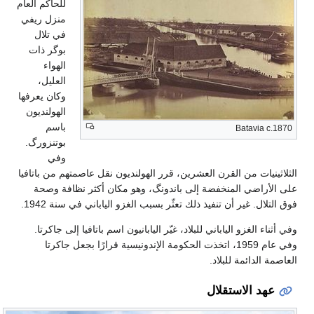
للحاكم العام
منزل ريفي
في تلال
بوگر ذات
الهواء
العليل،
وكان يعرفها
الهولنديون
باسم
Batavia c.1870
بوتنزورگ.
وفي
الثلاثينيات من القرن العشرين، قرر الهولنديون نقل عاصمتهم من باتافيا
على الأراضي المنخفضة إلى باندونگ، وهو مكان أكثر نظافة وصحة
فوق التلال. غير أن تنفيذ ذلك تعثّر بسبب الغزو الياباني في سنة 1942.
وفي أثناء الغزو الياباني للبلاد، غيّر اليابانيون اسم باتافيا إلى جاكرتا.
وفي عام 1959، اتخذت الحكومة الإندونيسية قرارًا بجعل جاكرتا
العاصمة الدائمة للبلاد.
عهد الاستقلال