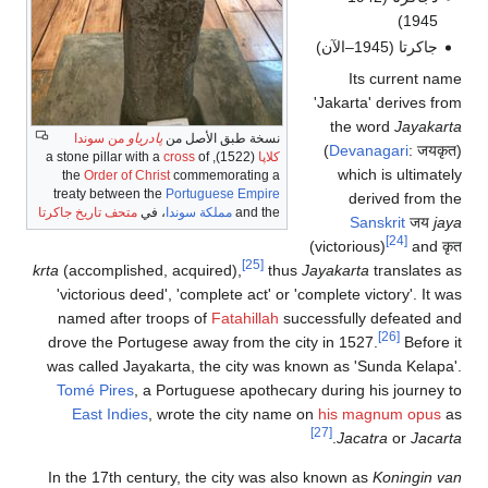
1945)
جاكرتا (1945–الآن)
Its current name
'Jakarta' derives from
the word
Jayakarta
نسخة طبق الأصل من
پادرياو
من سوندا
(
Devanagari
: जयकृत)
كلاپا
(1522), a stone pillar with a
of
cross
which is ultimately
the
Order of Christ
commemorating a
treaty between the
Portuguese Empire
derived from the
and the
مملكة سوندا
، في
متحف تاريخ جاكرتا
Sanskrit
जय
jaya
[24]
(victorious)
and कृत
[25]
krta
(accomplished, acquired),
thus
Jayakarta
translates as
'victorious deed', 'complete act' or 'complete victory'. It was
named after troops of
Fatahillah
successfully defeated and
[26]
drove the Portugese away from the city in 1527.
Before it
was called Jayakarta, the city was known as 'Sunda Kelapa'.
Tomé Pires
, a Portuguese apothecary during his journey to
East Indies
, wrote the city name on
his magnum opus
as
[27]
.
Jacatra
or
Jacarta
In the 17th century, the city was also known as
Koningin van