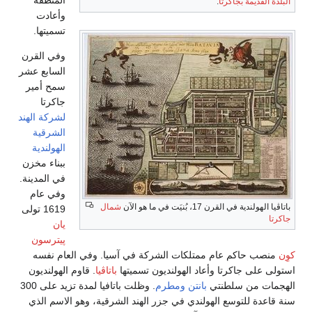
المنطقة
البلدة القديمة بجاكرتا
.
وأعادت
تسميتها.
وفي القرن
السابع عشر
سمح أمير
جاكرتا
لشركة الهند
الشرقية
الهولندية
ببناء مخزن
في المدينة.
وفي عام
باتاڤيا الهولندية في القرن 17، بُنيَت في ما هو الآن
شمال
1619 تولى
جاكرتا
يان
پيترسون
كوِن
منصب حاكم عام ممتلكات الشركة في آسيا. وفي العام نفسه
استولى على جاكرتا وأعاد الهولنديون تسميتها
باتاڤيا
. قاوم الهولنديون
الهجمات من سلطنتي
بانتن
ومطرم
. وظلت باتافيا لمدة تزيد على 300
سنة قاعدة للتوسع الهولندي في جزر الهند الشرقية، وهو الاسم الذي