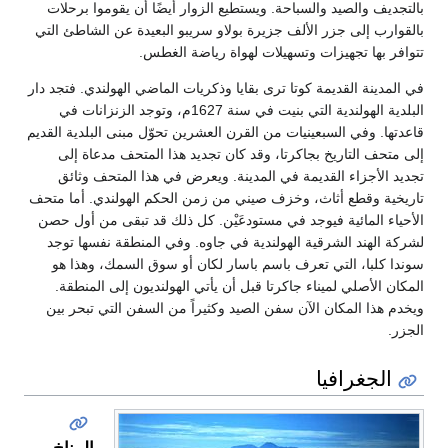
بالتجديف والصيد والسباحة. ويستطيع الزوار أيضًا أن يقوموا برحلات
بالقوارب إلى جزر الألف جزيرة بولاو سريبو البعيدة عن الشاطئ التي
تتوافر بها تجهيزات وتسهيلات لهواة رياضة الغطس.
في المدينة القديمة كوتا ترى بقايا وذكريات الماضي الهولندي. فتجد دار
البلدية الهولندية التي بنيت في سنة 1627م، وتوجد الزنزانات في
قاعدتها. وفي السبعينيات من القرن العشرين تحوّل مبنى البلدية القديم
إلى متحف التاريخ بجاكرتا، وقد كان تجديد هذا المتحف مدعاة إلى
تجديد الأجزاء القديمة في المدينة. ويعرض في هذا المتحف وثائق
تاريخية وقطع أثاث، وخزف صيني من زمن الحكم الهولندي. أما متحف
الأحياء المائية فيوجد في مستودعَيْن. كل ذلك قد تبقى من أول حصن
لشركة الهند الشرقية الهولندية في جاوه. وفي المنطقة نفسها توجد
سوندا كلبا، التي تعرف باسم باسار لكان أو سوق السمك، وهذا هو
المكان الأصلي لميناء جاكرتا قبل أن يأتي الهولنديون إلى المنطقة.
ويخدم هذا المكان الآن سفن الصيد وكثيراً من السفن التي تبحر بين
الجزر.
الجغرافيا