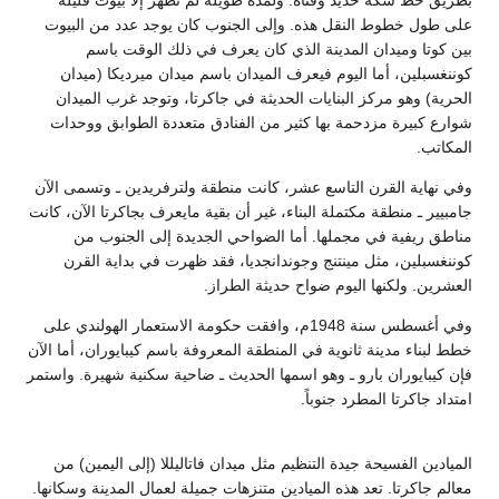
على طول خطوط النقل هذه. وإلى الجنوب كان يوجد عدد من البيوت
بين كوتا وميدان المدينة الذي كان يعرف في ذلك الوقت باسم
كوننغسبلين، أما اليوم فيعرف الميدان باسم ميدان ميرديكا (ميدان
الحرية) وهو مركز البنايات الحديثة في جاكرتا، وتوجد غرب الميدان
شوارع كبيرة مزدحمة بها كثير من الفنادق متعددة الطوابق ووحدات
المكاتب.
وفي نهاية القرن التاسع عشر، كانت منطقة ولترفريدين ـ وتسمى الآن
جامبيير ـ منطقة مكتملة البناء، غير أن بقية مايعرف بجاكرتا الآن، كانت
مناطق ريفية في مجملها. أما الضواحي الجديدة إلى الجنوب من
كوننغسبلين، مثل مينتنج وجوندانجديا، فقد ظهرت في بداية القرن
العشرين. ولكنها اليوم ضواح حديثة الطراز.
وفي أغسطس سنة 1948م، وافقت حكومة الاستعمار الهولندي على
خطط لبناء مدينة ثانوية في المنطقة المعروفة باسم كيبايوران، أما الآن
فإن كيبايوران بارو ـ وهو اسمها الحديث ـ ضاحية سكنية شهيرة. واستمر
امتداد جاكرتا المطرد جنوباً.
الميادين الفسيحة جيدة التنظيم مثل ميدان فاتاليللا (إلى اليمين) من
معالم جاكرتا. تعد هذه الميادين متنزهات جميلة لعمال المدينة وسكانها.