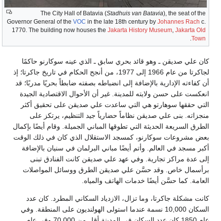
The City Hall of Batavia (
Stadhuis van Batavia
), the seat of the
Governor General of the
VOC
in the late 18th century by
Johannes Rach
c.
1770. The building now houses the
Jakarta History Museum
,
Jakarta Old
.
Town
كان علي صديقن ـ وهو قائد بحري سابق ـ الذي عينه سوكارنو حاكمًا
لجاكرتا من عام 1966 إلى 1977، من أنجح الحكام في تاريخ جاكرتا؛ إذ
أن كفاءته الإدارية بالإضافة إلى انضباطه بصفته ضابطاً بحريًا مدربًا؛ قد
انعكست على حسن ولايته للمدينة. غير أن الأحوال الاقتصادية الجيدة
التي حققها سوهارتو هي التي ساعدت علي صديقن على تحقيق أكثر
منجزاته. بنى علي صديقن نظاماً حضارياً جيد التنظيم، يرتكز على
الطرق السريعة الحديثة التي تطوقها المباني الجميلة. وقام أيضًا بإكمال
بعض مشروعات سوكارنو، كمسجد الاستقلال الذي كان في ذلك الوقت
أكبر مسجد في العالم. وأتم أيضًا مباني البرلمان في سنيان بالإضافة
إلى عدة مراكز تجارية. وفي عهد علي صديقن كانت الفنادق تبنى
برأسمال خاص. وقد حسَّن علي صديقن الطرق ووسائل المواصلات
العامة. كما حسَّن أيضًا خدمات الهاتف والمياه.
كانت مشكلة جاكرتا، وما تزال، الازدياد السكاني المطرد. كان عدد
السكان 10,000 نسمة عندما استولى الهولنديون على المنطقة. وفي
عام 1850 كان عدد السكان في المدينة أقل من 70,000 وفي عام