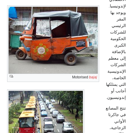
لإندونيسيا.
ويوجد بها
المقر
الرئيسي
للشركات
الحكومية
الكبرى
بالإضافة
إلى معظم
الشركات
الإندونيسية
Motorised
bajaj
الخاصة،
التي يمتلكها
أجانب أو
إندونيسيون.
تنتج المصانع
في جاكرتا
الأواني
الزجاجية،