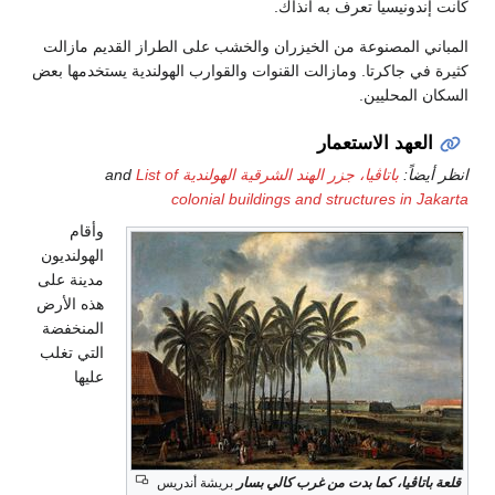
كانت إندونيسيا تعرف به آنذاك.
المباني المصنوعة من الخيزران والخشب على الطراز القديم مازالت
كثيرة في جاكرتا. ومازالت القنوات والقوارب الهولندية يستخدمها بعض
السكان المحليين.
العهد الاستعمار
انظر أيضاً:
باتاڤيا، جزر الهند الشرقية الهولندية
and
List of
colonial buildings and structures in Jakarta
وأقام
الهولنديون
مدينة على
هذه الأرض
المنخفضة
التي تغلب
عليها
قلعة باتاڤيا، كما بدت من غرب كالي بسار
بريشة أندريس