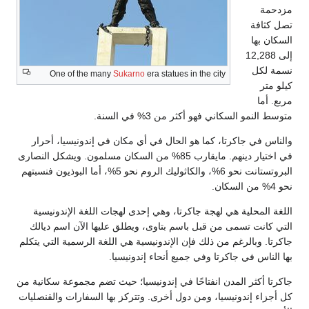
مزدحمة
تصل كثافة
السكان بها
إلى 12,288
نسمة لكل
One of the many
Sukarno
era statues in the city
كيلو متر
مربع. أما
متوسط النمو السكاني فهو أكثر من 3% في السنة.
والناس في جاكرتا، كما هو الحال في أي مكان في إندونيسيا، أحرار
في اختيار دينهم. مايقارب 85% من السكان مسلمون. ويشكل النصارى
البروتستانت نحو 6%، والكاثوليك الروم نحو 5%، أما البوذيون فنسبتهم
نحو 4% من السكان.
اللغة المحلية هي لهجة جاكرتا، وهي إحدى لهجات اللغة الإندونيسية
التي كانت تسمى من قبل باسم بتاوى، ويطلق عليها الآن اسم ديالك
جاكرتا. وبالرغم من ذلك فإن الإندونيسية هي اللغة الرسمية التي يتكلم
بها الناس في جاكرتا وفي جميع أنحاء إندونيسيا.
جاكرتا أكثر المدن انفتاحًا في إندونيسيا؛ حيث تضم مجموعة سكانية من
كل أجزاء إندونيسيا، ومن دول أخرى. وتتركز بها السفارات والقنصليات