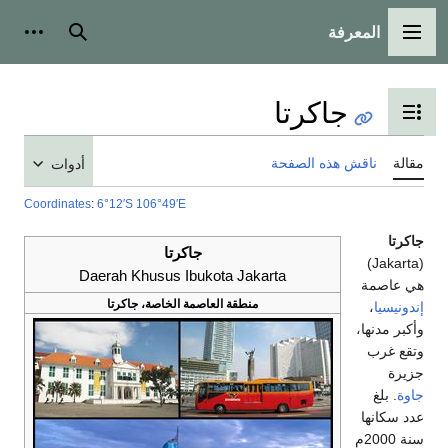
المعرفة
القائمة الرئيسية
بحث
أدوات
جاكرتا
تبديل عرض جدول المحتويات
مقالة
ناقش هذه الصفحة
أدوات
Coordinates
:
6°12′S
106°49′E
جاكرتا
جاكرتا
(Jakarta)
Daerah Khusus Ibukota Jakarta
هي عاصمة
منطقة العاصمة الخاصة، جاكرتا
إندونيسيا
،
وأكبر مدنها،
وتقع غرب
جزيرة
جاوة
. بلغ
عدد سكانها
سنة 2000م