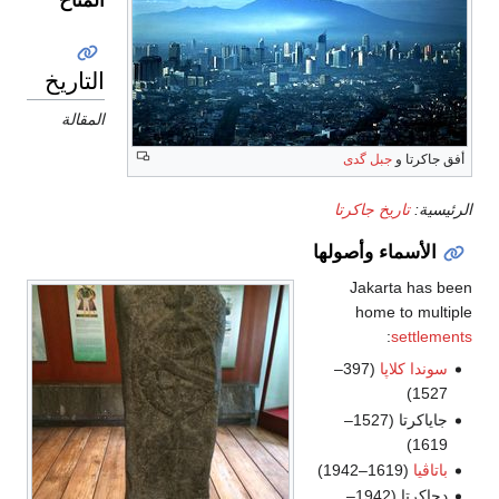
المناخ
التاريخ
المقالة
أفق جاكرتا و
جبل گدى
الرئيسية:
تاريخ جاكرتا
الأسماء وأصولها
Jakarta has been
home to multiple
:
settlements
سوندا كلاپا
(397–
1527)
جاياكرتا (1527–
1619)
باتاڤيا
(1619–1942)
دجاكرتا (1942–