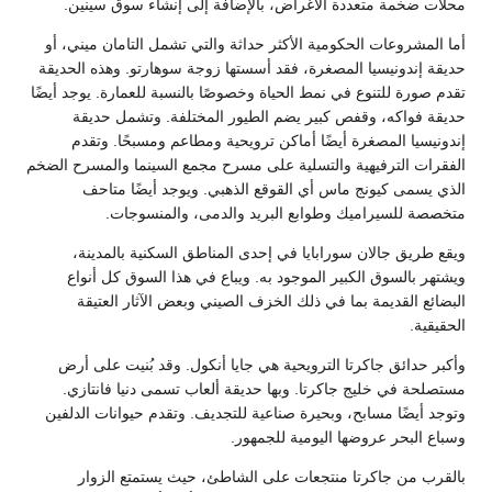
محلات ضخمة متعددة الأغراض، بالإضافة إلى إنشاء سوق سينين.
أما المشروعات الحكومية الأكثر حداثة والتي تشمل التامان ميني، أو
حديقة إندونيسيا المصغرة، فقد أسستها زوجة سوهارتو. وهذه الحديقة
تقدم صورة للتنوع في نمط الحياة وخصوصًا بالنسبة للعمارة. يوجد أيضًا
حديقة فواكه، وقفص كبير يضم الطيور المختلفة. وتشمل حديقة
إندونيسيا المصغرة أيضًا أماكن ترويحية ومطاعم ومسبحًا. وتقدم
الفقرات الترفيهية والتسلية على مسرح مجمع السينما والمسرح الضخم
الذي يسمى كيونج ماس أي القوقع الذهبي. ويوجد أيضًا متاحف
متخصصة للسيراميك وطوابع البريد والدمى، والمنسوجات.
ويقع طريق جالان سورابايا في إحدى المناطق السكنية بالمدينة،
ويشتهر بالسوق الكبير الموجود به. ويباع في هذا السوق كل أنواع
البضائع القديمة بما في ذلك الخزف الصيني وبعض الآثار العتيقة
الحقيقية.
وأكبر حدائق جاكرتا الترويحية هي جايا أنكول. وقد بُنيت على أرض
مستصلحة في خليج جاكرتا. وبها حديقة ألعاب تسمى دنيا فانتازي.
وتوجد أيضًا مسابح، وبحيرة صناعية للتجديف. وتقدم حيوانات الدلفين
وسباع البحر عروضها اليومية للجمهور.
بالقرب من جاكرتا منتجعات على الشاطئ، حيث يستمتع الزوار