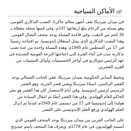
الأماكن السياحية
في ميدان ميرديكا تقف أشهر معالم جاكرتا، النصب التذكاري القومي،
وهو مسلة من الرخام يبلغ ارتفاعها 137م، وفي قمتها شعلة مغطاة بـ
35 كجم من الذهب، وفي قاعدة المسلة يوجد متحف النضال القومي.
وهذا النصب التذكاري الذي يمثل استقلال إندونيسيا، تم افتتاحه رسميًا
في 17 من أغسطس عام 1945م. وهذه المسلة واحدة من عدة نصب
تذكارية بنيت في أثناء الفترة التي اجتاحتها النزعة القومية الشديدة في
عهد الرئيس سوكارنو في آواخر الخمسينيات وأوائل الستينيات من
القرن العشرين.
وتحيط المباني الحكومية بميدان ميرديكا، ففي الجانب الشمالي يوجد
القصر الرئاسي، استانا ميرديكا ويعني قصر الحرية، وهو القصر
الرسمي لرئيس إندونيسيا. وفي أيام الاستعمار كان هذا القصر هو مقر
الحاكم العام الهولندي. وفي هذا القصر أيضًا تم انتقال السيادة من
هولندا إلى إندونيسيا في 27 من ديسمبر عام 1949م عندما تم إنزال
العلم الهولندي ورفع العلم الإندونيسي على القصر.
على الجانب الغربي من ميدان ميرديكا يوجد المتحف القومي الذي
أسسه الهولنديون في عام 1778م. ويعرف هذا المتحف باسم جيدونج