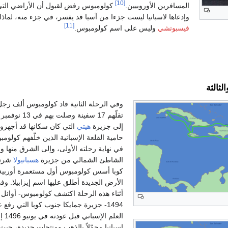
[10]
المسافرين الأوروبيين.
كولومبوس رفض لقبول أن الأراضي التي 
وإدعاها لاسبانيا ليست جزءا من آسيا قد يفسر، في جزء منه، لم
[11]
فيسبوتشي
وليس على اسم كولومبوس.
الثالثة
وفي الرحلة الثانية قاد كولومبوس ألف رجل
إلى جزيرة
هيتي
التي كان سكانها قد أجهزو
حامية القلعة الإسبانية الذين خلّفهم كولوم
في نهاية رحلته الأولى، وإلى الشرق منها و
الشاطئ الشمالي من جزيرة
هسبانيولا
شرق
كوبا أسس كولومبوس أول مستعمرة أوربية
الأرض الجديدة أطلق عليها اسم إيزابيلا. وف
أثناء هذه الرحلة اكتشف كولومبوس- أوائل
1494- جزيرة جمايكا جنوب كوبا التي رفع ع
العلم الإسباني قب
إسبانيا محمّلاً بالذهب ومنتجات جديدة، حيث