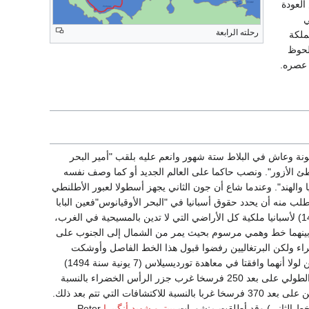
العودة
ي
رحلته الرابعة
لملكة
لحوظ
 وعاش في البلاط ستة شهور وانعم عليه بلقب "أمير البحر
 الأزور". ونصب حاكما على العالم الجديد أو كما وصف نفسه
والهند". وعندما شاع أن جون الثاني يجهز أسطولا لعبور الأطلنطي
طلب منه أن يحدد حقوق أسبانيا في "البحر الأوقيانوس"فعين البابا
الأسباني، في سلسلة من المنشورات (1493) لأسبانيا ملكية كل الأراضي التي لا تدين بالمسيحية في الغرب،
بينهما خط وهمي مرسوم بحيث يمر من الشمال إلى الجنوب على
الخضراء ولكن البرتغاليين رفضوا قبول هذا الخط الفاصل وأوشكت
الحرب أن تنشب بين الحكومتين المتنافستين لولا أنهما وافقتا في معاهدة تورديسيلاس (7 يونية سنة 1494)
على أن يمر ذلك الخط موازيا لخط الزوال الطولي على بعد 250 فرسخا غرب جزر الرأس الخضراء بالنسبة
للاكتشافات التي تمت قبل ذلك التاريخ، ولكن على بعد 370 فرسخا غربا بالنسبة للاكتشافات التي تتم بعد ذلك.
خط الثاني) وقد أطلقت منشورات
پييترو شهيد أنگييرا
Peter