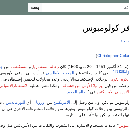
بحث
ر كولومبوس
صفحة
)
Christopher Col
 31 أكتوبر 1451 – 20 مايو 1506) كان
رحالة
إستعماريا
, و
مستكشف
من
جم
[4]
[3]
[2]
[1]
,
الذي كانت رحلاته عبر
المحيط الأطلسي
قد أدت إلى الوعي الأوروبي 
كرة الغربى
.برحلاته الإستكشافيةالأربعة , وعدة محاولات لتحقيق إستيطان في 
رحلاته من قبل
إيزابيلا الأولى من قشتالة
, وهكذا دشن عملية
الاستعمارالاسباني
الأوروبي للأمريكتين
في "
العالم الجديد
".
ولومبوس لم يكن أول من وصل إلى
الأمريكتين
من
أوروبا
-- أي
النورمانديين
، بق
 الرئيسي بين رحلات كولومبوس وغيرها من رحلات المجموعات الأخرى هي أن أي
 رائعة ، لم يكن لها تأثير على "التاريخ".
ومبوس
" عادة ما يستخدم للإشارة إلى الشعوب والثقافات في الأمريكتين قبل و