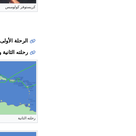
كريستوفر كولومبس
الرحلة الأولى
رحلته الثانية و
رحلته الثانية