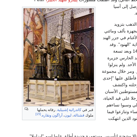
نه قد وصل إلى آسيا
.
الذهب بتزويد
هزة بألف ومائتي
غنام في جزر الهند
 "الهنود". وقد
بدأت الرحلة الثانية من إشبيلية يوم 25 سبتمبر سنة 1493 وبعد تسعة
هد الحارس جزيرة
أحد. ولم ينزلوا
ر. ومر خلال مجموعة
 فأطلق عليها "إحدى
 رحلته واكتشف
مستوطنين الأسبان
ا على قيد الحياة،
الي وسبوا نساءهم
قبر في
كاتدرائية إشبيلية
. رفاته يحملها
ء وتنازعوا فيما
[15]
ملوك
قشتالة
،
ليون
،
أراگون
ونڤاره
.
ود الذين انتهكت
هايتي، وفي الثاني من يناير عام 1494 أنزل أمير البحر رجالا وشحنة لتأسيس مستعمرة جديدة أطلق عليها اسم "إيزابيلا".