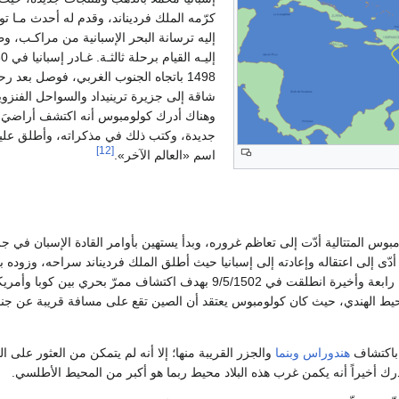
كرّمه الملك فرديناند، وقدم له أحدث مـا 
إليه ترسانة البحر الإسبانية من مراكـب، و
1498 باتجاه الجنوب الغربي، فوصل بعد رح
شاقة إلى جزيرة ترينيداد والسواحل الفنزويل
وهناك أدرك كولومبوس أنه اكتشف أراضيَ
جديدة، وكتب ذلك في مذكراته، وأطلق عليه
[12]
اسم «العالم الآخر».
بوس المتتالية أدّت إلى تعاظم غروره، وبدأ يستهين بأوامر القادة الإسبان في ج
أدّى إلى اعتقاله وإعادته إلى إسبانيا حيث أطلق الملك فرديناند سراحه، وزوده ب
طلب من سفن لرحلة رابعة وأخيرة انطلقت في 9/5/1502 بهدف اكتشاف ممرّ بحري بين كوبا وأمري
محيط الهندي، حيث كان كولومبوس يعتقد أن الصين تقع على مسافة قريبة عن جن
باكتشاف
هندوراس
وبنما
والجزر القريبة منها؛ إلا أنه لم يتمكن من العثور على ا
رك أخيراً أنه يكمن غرب هذه البلاد محيط ربما هو أكبر من المحيط الأطلسي.