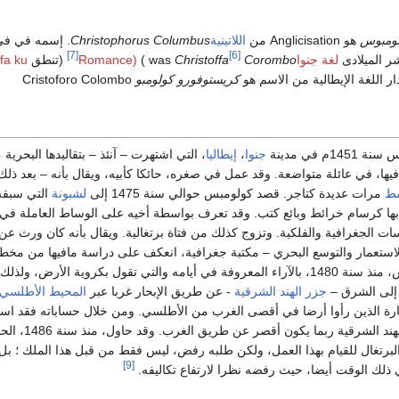
لومبوس
هو Anglicisation من
اللاتينية
Christophorus Columbus
. إسمه في فى 
[7]
[6]
 الميلادى
لغة جنواRomance)
Corombo
Christoffa
( was
(تنطق
ffa ku
ر اللغة الإيطالية من الاسم هو
كريستوفورو كولومبو
Cristoforo Colombo
م في مدينة
جنوا
،
إيطاليا
، التي اشتهرت – آنئذ – بتقاليدها البحرية 
يها، في عائلة متواضعة. وقد عمل في صغره، حائكا كأبيه، ويقال بأنه – بعد ذل
سط
مرات عديدة كتاجر. قصد كولومبس حوالي سنة 1475 إلى
لشبونة
التي سبقه 
 بها كرسام خرائط وبائع كتب. وقد تعرف بواسطة أخيه على الوساط العاملة في ا
ت الجغرافية والفلكية. وتزوج كذلك من فتاة برتغالية. ويقال بأنه كان ورث عن
استعمار والتوسع البحري – مكتبة جغرافية، انعكف على دراسة مافيها من مخ
وخرائط. تأثر كولومبس، منذ سنة 1480، بالآراء المعروفة في أيامه والتي تقول بكروية الأرض، 
ل إلى الشرق –
جزر الهند الشرقية
- عن طريق الإبحار غربا عبر
المحيط الأطلسي
 الذين رأوا أرضا في أقصى الغرب من الأطلسي. ومن خلال حساباته فقد است
بأن الذهاب إلى جزر الهند الشرقية
لبرتغال للقيام بهذا العمل، ولكن طلبه رفض، ليس فقط من قبل هذا الملك ؛ ب
[9]
ذلك الوقت أيضا، حيث رفضه نظرا لارتفاع تكاليفه.