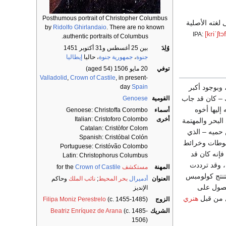
Posthumous portrait of Christopher Columbus
لغته الأصلية
by
Ridolfo Ghirlandaio
. There are no known
[kriˈʃtɔ
IPA:
authentic portraits of Columbus.
وُلِدَ
بين 25 أغسطس و31 أكتوبر 1451
جنوة
،
جمهورية جنوة
، حاليا
إيطاليا
توفي
20 مايو 1506
(aged 54)
Valladolid
,
Crown of Castile
, in present-
day
Spain
، وبوجود أكبر
ك – كان قد جاب
القومية
Genoese
إليها أخوه
أسماء
Genoese: Christoffa Corombo
أخرى
Italian: Cristoforo Colombo
لبحر والمهتمة
Catalan: Cristòfor Colom
 حميه – الذي
Spanish: Cristóbal Colón
طوطات وخرائط
Portuguese: Cristóvão Colombo
ولذلك فإنه كان قد
Latin: Christophorus Columbus
، وقد ترددت
المهنة
مستكشف
for the
Crown of Castile
نتج كولومبس
العنوان
أدميرال
بحر المحيط
;
نائب الملك
وحاكم
 ربما يكون أقصر عن طريق الغرب. وقد حاول، منذ سنة 1486، الحصول على
الإنديز
ل من قبل
هنري
الزوج
(c. 1455-1485)
Filipa Moniz Perestrelo
الشريك
(c. 1485-
Beatriz Enríquez de Arana
1506)