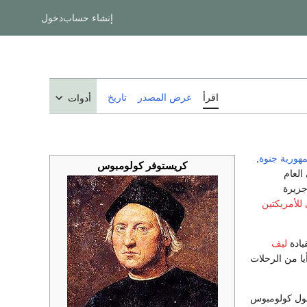
إنشاء حساب
دخول
اقرأ
عرض المصدر
تاريخ
أدوات
هورية جنوة
,
كريستوفر كولومبوس
العام
جزيرة
 للأمريكتين
يادة
ليف
ا من الرحلات
صول كولومبوس