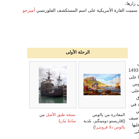
زارها،
اذا سميت القارة الأمريكية على اسم المستكشف الفلورنسي
أميرجو
الرحلة الأولى
تقلّهم 17 سفينة وصلت بهم في 13 نوفمبر 1493
ا على
بوس
على
 في
ي
المغادرة من پالوس
نسخة طبق الأصل
من
 صيف
(إڤاريستو دومينگيز، بلدية
سانتا ماريا
ليها
پالوس دلا فرونتـِرا
)
ل عودته في يونيو 1496 إلى