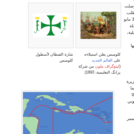
توصلت
طلب
إليـه القيام برحلة ثالثـة. غـادر إسبانيا في 30 مايو
لة
ية،
ا
كلومبس يعلن استيلاءه
شارة القبطان لأسطول
على
العالم الجديد
كلومبس
(
ليثوگراف ملون
من شركة
پرانگ التعليمية، 1893)
زيرة
ما
كا
وبي
لممر