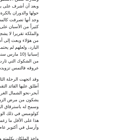
وبعد أن أشرف على بناء
وجد أنها تصرفت كالمست
كثيراً من الأسبان على
من هؤلاء وبعث إلى أسب
البارد، ولعلهم لم يحت
من الشكوك التي ثارت 
عروقه فالتمس تزويده بثمان
وقد اتجهت الرحلة الث
أطلق عليها القائد الت
يشكون من مرض الزهري
وسمح له باسترقاق الو
كولومبس في ذلك الوقت 
هذا على الأقل ما زعم
وأرسل في أكتوبر عام 1499 بعثتين إلى أسبانيا مع التماس لفرديناند وإيزابيلا لتعيين نائب للملك يساعده في حكم ال
واخذ الملكان بكلمته و