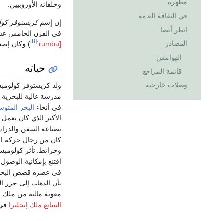
مظهره
وخلفائه الأوروبيين.
في الثقافة العامة
إن إسم
كريستوفر كو
انظر أيضا
في القرن الخامس عشر
[8]
المصادر
ˈrumbu]
),وكان إصدا
الهوامش
حياته
قائمة المراجع
وصلات خارجية
ولد كريستوفر كولومبس سنة 1451
مدرسة عالية للبحرية ف
في أنحاء
البحر المتو
الأكبر الذي كان يعمل
بصناعة السفن والدراسا
كان من رجال حركة ال
اقتنع بإمكانية الوصو
في عصره قصص البحارة
معونة مالية من ملك ا
السابع ملك إنجلترا
في 