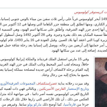
ت كريستوفر كولومبوس
في 3 أغسطس عام 1492 أبحر كولومبوس غرباً على رأس ثلاث سفن من ميناء بالوس جنوبي إسبان
محطته الأولى في جزر الكناري، ومنها انطلق إلى منطقة جزر ا
 أنها إحدى جزر الهند الشرقية، وأطلق على سـكانها اسم الهنود، وهي التسمية 
على الرغم من تبيّن خطأ تسمية المكـان بعد ذلك بفترة وجيزة.
السواحـل الشمالية لجزيرة كوبـا التي اعتقد أنها 
أمر حمايتها إلى أربعين من رجاله، ووصل إلى إسبانيا بعد رحلة شاقة حمل فيها 
ديدة، إضافة إلى عدد من سكانها الهنود.
وفي 15 مارس استقبل الملك فرديناند والملكة إيزابيلا كولومبوس ا
حافلاً، ومنحاه لقب أمير المحيط ونائب الملك في جزر الهند الغربية
إليه القيام برحلة لاكتشاف أراض جديدة لمصلحة مملكة إسبانيا بعد
بجميع ما يحتاج إليه من رجال وعتاد.
وقد ميزت رحلاته بداية
عصرإستكشاف
المجموعات العرقيةالأوروبي
وتاريخ الإستعمار
القارتين الأميريكتين
, وبالتالي فهي ذات أهمية كب
التاريخ الغربى كولومبوس نفسه أصر دائما ، في مواجهة أدلة متزا
العكس من ذلك ، أن تلك الأراضي التي زارها خلال تلك الرحلات ك
جزءا من
قارةآسيا
، كما أوضح ذلك
ماركو پولو
سابقا. وغيرهم من