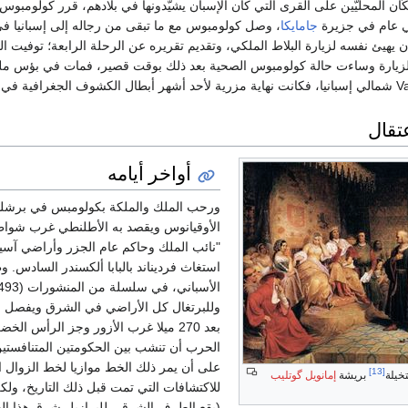
كّان المحلّيّين على القرى التي كان الإسبان يشيّدونها في بلادهم، قرر كولومبوس 
ي عام في جزيرة
جامايكا
، وصل كولومبوس مع ما تبقى من رجاله إلى إسبانيا ف
حينما كان يهيئ نفسه لزيارة البلاط الملكي، وتقديم تقريره عن الرحلة الرابعة؛ توفيت ا
د الزيارة وساءت حالة كولومبوس الصحية بعد ذلك بوقت قصير، فمات في بؤس م
تقال
أواخر أيامه
ورحب الملك والملكة بكولومبس في برشلونة
الأوقيانوس ويقصد به الأطلنطي غرب شواطئ
"نائب الملك وحاكم عام الجزر وأراضي آسيا 
استغاث فرديناند بالبابا ألكسندر السادس. و
وللبرتغال كل الأراضي في الشرق ويفصل 
بعد 270 ميلا غرب الأزور وجز الرأس 
[13]
تخيلة
بريشة
إمانويل گوتليب
(يقع الطرف الشرقي للبرازيل شرق هذا ال