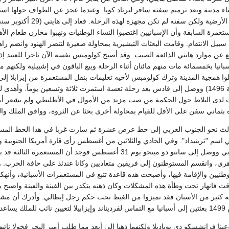
 مدينة وبعد ترميم سفنه سافر ليرتاد كوبا. وعندما عجز عن الطواف حولها استنتج
عمرة السابقة وأن الإسبانيين اغتصبوا النساء الوطنيات ونهبوا مخازن طعام الأها
 سبيل الانتقام. وقامت البعثات التبشيرية بمحاولة صغيرة لتنصر الهنود وانضم را
انيا بخمسمائة مات منهم مائتان أثناء الرحلة وبيع الباقون في إشبيلية ولكنهم 
ملوا همجية المدينة وترك كولومبس لأخيه تعليمات بنقل المستعمرة من إيزابلا إل
إسبانيا (10 مارس سنة 1496) ووصل إلى قادس بعد رحلة تعسة استمرت ثلاثة وتسعين يوماً
لدى البلاط حول الحكمة من صب مزيد من الأموال في الأطلنطي ولم يشعر أمير 
ي سفن على الأقل للقيام بمحاولة أخرى بحثا عن الثروة، ووافق الملك والملكة وفي مايو عام 498
الث نحو الجنوب الغربي إلى خط عرض عشرة ثم سارت غربا في هذا الخط المستقيم
قي اسم "ترينيداد". وفي الحادي والثلاثين من أغسطس رأى قارة أمريكا الجنوبية
، وانقسم المستوطنون إلى فريقين متعاديين وكانا عندئذ على حافة الحرب. 
طنيين والإقامة فيها، وأصبحت هذه قاعدة تتبع في المستعمرات الأسبانية، وأن
فانهار تحت وطأة هذه المشكلات وكان ذهنه يتكدر بين الفينة والفينة واصبح يستثا
ه كثير من الأسبان فقد تميزوا من الغيظ تحت حكم رجل إيطالي. وأدرك أن مشكلا
جزيرة.
عينا فرانشسكو دي بوباديلا ولكنهما ذهبا إلى أبعد مما طلب أمير البحر فخولا 