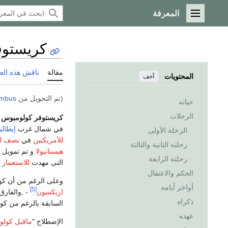
المعرفة
القائمة الرئيسية
كريستوف
مقالة
ناقش هذه ال
المحتويات
أخف
(تم التحويل من
umbus
حياته
الرحلات
كريستوفر كولومبوس
(م.
في شمال غرب
إيطاليا
الرحلة الأولى
للأمريكتين
في
نصف ال
رحلته الثانية والثالثة
هيسبانيولا
و تم تمويل 
رحلته الرابعة
التى مهدت
للاستعمار 
الحكم والاعتقال
وعلى الرغم من أن ك
أواخر أيامه
[5]
اريكسون
- ,والفارق
ذكراه
السابقة بالرغم من كونها
عهده
الإصطلاح "
ماقبل كول