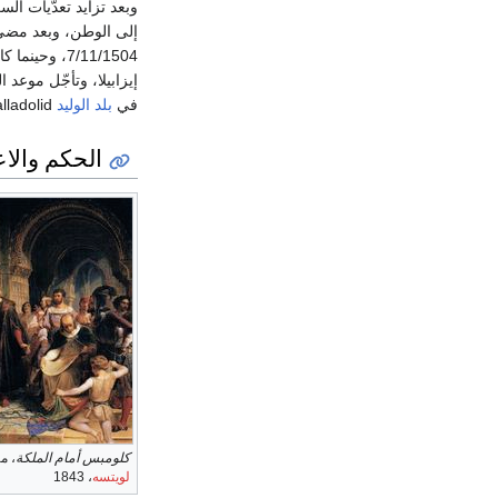
وبعد تزايد تعدّيات الس
إلى الوطن، وبعد مض
7/11/1504، و
إيزابيلا، وتأجّل موع
في
بلد الوليد
Valladolid شمالي إسبانيا، فكانت نهاية مزرية لأحد أشهر أبطال الكشوف الجغرافية في عصره.
الحكم والاع
كلومبس أمام الملكة
، م
لويتسه
، 1843