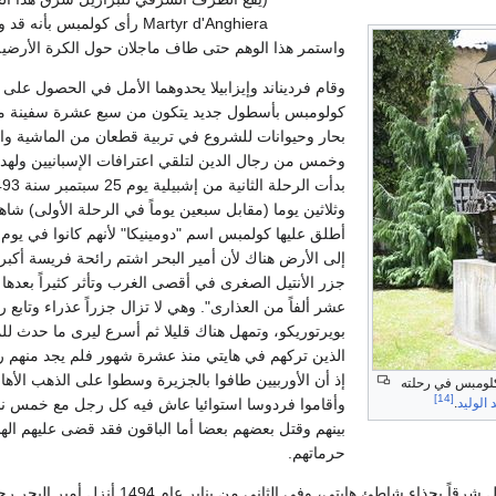
Martyr d'Anghiera رأى كولمبس بأ
واستمر هذا الوهم حتى طاف ماجلان حول الكرة الأرضية
وقام فرديناند وإيزابيلا يحدوهما الأمل في الحصول على 
كولومبس بأسطول جديد يتكون من سبع عشرة سفينة مج
بحار وحيوانات للشروع في تربية قطعان من الماشية والأ
وخمس من رجال الدين لتلقي اعترافات الإسبانيين ولهداية
وثلاثين يوما (مقابل سبعين يوماً في الرحلة الأولى) شا
أطلق عليها كولمبس اسم "دومينيكا" لأنهم كانوا في يوم ال
إلى الأرض هناك لأن أمير البحر اشتم رائحة فريسة أكب
جزر الأنتيل الصغرى في أقصى الغرب وتأثر كثيراً بعدها
عشر ألفاً من العذارى". وهي لا تزال جزراً عذراء وتابع
بويرتوريكو، وتمهل هناك قليلا ثم أسرع ليرى ما حدث لل
الذين تركهم في هايتي منذ عشرة شهور فلم يجد منهم رجل
إذ أن الأوربيين طافوا بالجزيرة وسطوا على الذهب الأه
كلومبس في رحلته
[14]
وأقاموا فردوسا استوائيا عاش فيه كل رجل مع خمس نسا
د الوليد
.
بينهم وقتل بعضهم بعضا أما الباقون فقد قضى عليهم الهن
حرماتهم.
وسارت سفن الأسطول شرقاً بحذاء شاطئ 