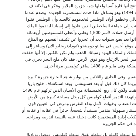
 أنها قارة آسيا ولعلها شبه جزيرة الملايو. وفكر في الالتفاف
حولها والدوران بالكرة الأرضية ولكن سفنه لم تكن مجهزة لهذه الرحلة. فعاد إلى هايتي (29 أكتوبر سنة 1494) وهو يتساءل ماذا حدث لمستعمرته الجديدة. وصدم عندما
لي وخطفوا أولاد الوطنيين ليخدموهم كالعبيد وأن الوطنيين قتلوا
هب إلى جماعة الساخطين الذين عادوا إلى إسبانيا ليقدموا للملك
والملكة تقريرا لا يشجع عن موارد هايتي الذائعة الصيت. وقد أصبح كولومبس نفسه الآن تاجرا للعبيد إذ أرسل حملات لأسر 1,500 وطني وأعطى للمستوطنين أربعمائة
ماتوا بعد بضع سنوات بعد أن عجزوا عن تكييف أنفسهم مع المناخ
ى موقع أحسن في سانتو دومينجو (ثيودادتريخليو الآن) وسافر إلى
. وأهدى للملك والملكة الهنود وسبائك الذهب ولم تكن بالكثير، إلا أنها خففت
البحر بالارتياح وهو فوق الأرض، فقد كان ملح البحر يجري في
1 سافر كولمبس مرة أخرى.
. وفي الحادي والثلاثين من يوليو شاهد البحارة جزيرة كبيرة
 وربما كان ذلك قبل أو بعد فسبوتشي. وبعد استكشاف خليج باريا
أبحر-نحو الشمال الغربي ووصل إلى سانتو دو مينجو يوم 31 أغسطس فوجد أن المستعمرة الثالثة قد بقيت ولكن كان ربع الخمسمائة من الأسبان الذين تركهم عام 1496
ولتهدئة التذمر أقطع كولمبس كل رجل مساحة كبيرة من الأرض
هكت الصعاب وخيبات الأمل وداء النقرس ومرض في العينين قوى
ر بسهولة؛ متذمراً مستبداً، شحيحاً، جائراً في عقابه أو عقابه أو
ت إدارة المستعمرة كانت دخيلة عليه بالنسبة لتدريبه ومزاحه.
نائبهما سلطة كاملة بل سلطة تفوق سلطة كولمبس. ووصل بوباديلا