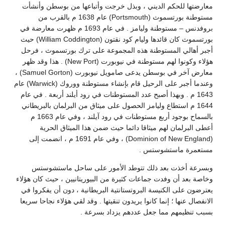
معارضتها للحكم الديني ، وبذل خرجت وأتباعها من بوسطن وأنشأت
مستوطنة بورتسموث (Portsmouth) عام 1638 م بالقرب من
بروفدنس – مستوطنة وليامز . في عام 1693 م ظهرت معارضة في
بورتسموث كان قائدها وليام كود نقتون (William Coddington) حيث
أجبر أهالي المستوطنة هذه المجموعة على ترك بورتسموث ، فرحل
هؤلاء وكونوا لهم مستوطنة في نيوبورت (New Port) . هذا وقد ظهر
معارض آخر في بوسطن يدعى صامويل نيوبورت (Samuel Gorton) ،
وعندما أجبر على الرحيل قام بإنشاء مستوطنة ووروك (Warwick) عام
1643 م . وبهذا أصبح عدد المستوطنات في رود أيلند أربعة . في عام
1644 م استطاع وليامز الحصول على ميثاق من البرلمان بالبريطاني
بالسماح بوجود أربع مستوطنات في رود آيلند ، وفي عام 1663 م
أعطى البرلمان لهم ميثاقا دائما حيث ضمن هذا الميثاق الحرية
(Dominion of New England) ، وفي عام 1691 م ، انضمت إلى
مستعمرة ماستشوستس .
وبسرعة أخذت بعد ذلك تتوطد الأمور على ساحل ماستشوستس
وخاصة بعد أن وفدت جماعات كثيرة من البيوريتانيين ، حيث كان هؤلاء
يعترضون على الكنيسة البروتستانتية البريطانية ، دون أن يفكروا في
الانفصال عنها ؛ إنما كانوا يريدون تنقيتها . وقد لقي هؤلاء نجاحا سريعا
بسبب تنظيمهم مما جعل عددهم يزداد بسرعة .