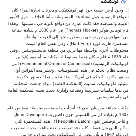
كونيكتيكت
إن وجود أرض خصبة حول نهر كونيكتيكت ومغريات تجارة الفراء كان
الدوافع الرئيسية حول إنشاء هذا المستوطنة ، أما الخلافات حول الأمور
الدينية والسياسة فقد كانت عبارة عن دوافع ثانوية في تأسيسها . وهكذا
قام توماس هوكر (Thomas Hocker) في عام 1636 م بقيادة جماعة
من المهاجرين من نواحي بوسطن متجها إلى الغرب ، وأنشأوا
مستعمرة هارت فورد (Hart Ford) ، وفي نفس العام أقيمت
مستوطنات أخرى بواسطة مهاجرين من منطقة ماستشوستس . وفي
عام 1639 م قام سكان هذه المستوطنات بكتابة ما أسموه (قوانين
كونيكتيكت الرئيسية) (Fundamental Orders of Connecticut) التي
وضعت نظام الحكم في هذه المستوطنات ، وتعتبر هذه القوانين أول
دستور مكتوب للحكم في أمريكا . وقد تضمن هذا الدستور حكومة
تمثيلية لكونيكتيكت سميت (المحكمة العامة) ، وقد جمعت المحكمة
في يدها سلطات تشريعية وقضائية وإدارية بحيث تسبه المحكمة العامة
في ماستشوستس .
وكانت جماعة بيوريتان لندن قد أنشأت ما سمته بمستوطنة نيوهيفن عام
1637 م بقيادة كل من القسيس جون دافنبورت (John Davenport)
والتاجر ثوفيلس إيثون (Theophilus Eaton) . هذه المستعمرة التي
سكنها البيوريتان فقط ، كانت قد تعرضت لعدة متاعب بحيث اضطرت
في عام 1662 م بأن تنضم إلى كونيكتيكت تحت ميثاق واحد بين