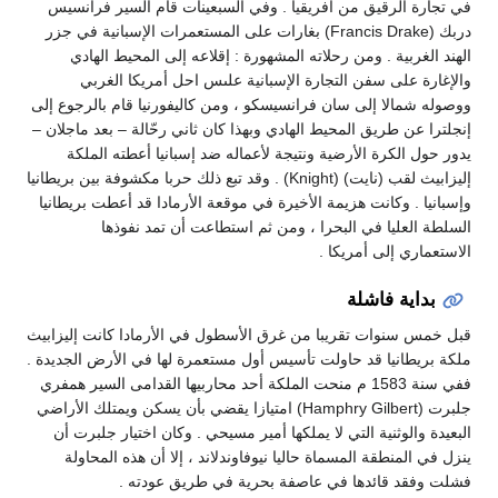
في تجارة الرقيق من أفريقيا . وفي السبعينات قام السير فرانسيس
دربك (Francis Drake) بغارات على المستعمرات الإسبانية في جزر
الهند الغربية . ومن رحلاته المشهورة : إقلاعه إلى المحيط الهادي
والإغارة على سفن التجارة الإسبانية علىس احل أمريكا الغربي
ووصوله شمالا إلى سان فرانسيسكو ، ومن كاليفورنيا قام بالرجوع إلى
إنجلترا عن طريق المحيط الهادي وبهذا كان ثاني رحّالة – بعد ماجلان –
يدور حول الكرة الأرضية ونتيجة لأعماله ضد إسبانيا أعطته الملكة
إليزابيث لقب (نايت) (Knight) . وقد تبع ذلك حربا مكشوفة بين بريطانيا
وإسبانيا . وكانت هزيمة الأخيرة في موقعة الأرمادا قد أعطت بريطانيا
السلطة العليا في البحرا ، ومن ثم استطاعت أن تمد نفوذها
الاستعماري إلى أمريكا .
بداية فاشلة
قبل خمس سنوات تقريبا من غرق الأسطول في الأرمادا كانت إليزابيث
ملكة بريطانيا قد حاولت تأسيس أول مستعمرة لها في الأرض الجديدة .
ففي سنة 1583 م منحت الملكة أحد محاربيها القدامى السير همفري
جلبرت (Hamphry Gilbert) امتيازا يقضي بأن يسكن ويمتلك الأراضي
البعيدة والوثنية التي لا يملكها أمير مسيحي . وكان اختيار جلبرت أن
ينزل في المنطقة المسماة حاليا نيوفاوندلاند ، إلا أن هذه المحاولة
فشلت وفقد قائدها في عاصفة بحرية في طريق عودته .