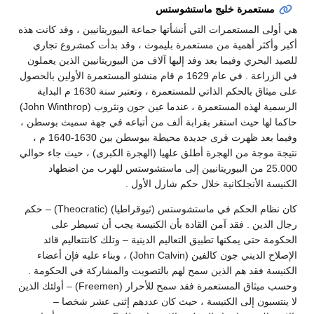
مستعمرة خليج ماستشوستس
هي أولى المستعمرات التي أنشأتها جماعة البيوريتانيين ، وقد كانت هذه
أكبر وأكثر أهمية من مستعمرة بليموث ، وقد بدأت كمشروع تجاري
للصيد البحري وفيما بعد وفد إليها آلاف من البيوريتانيين الذين يعملون
في الزراعة . في عام 1629 م قام منشئو المستعمرة الأولين بالحصول
على ميثاق بالحكم الذاتي للمستعمرة ، وتعتبر سنة 1630 م البداية
الرسمية لهذه المستعمرة ، عندما عين جون ونثروب (John Winthrop)
حاكما لها حيث استقر بقرابة ألف من أتباعه في جهة سميث بوسطن ،
وفيما بعد ظهرت قرى جديدة محيطة ببوسطن بين 1630-1640 م ،
نتيجة موجة من الهجرة أطلق علهيا (الهجرة الكبرى) ، حيث جاء حوالي
25.000 من البيوريتانيين إلى ماستشوستس للهرب من اضطهاد
الكنيسة الأنجلكانية خلال حكم شارل الأول .
كان نظام الحكم في ماستشوستس (ثيوقراطيا) (Theocratic) – حكم
رجال الدين . فقد آمن القادة بأن الكنيسة يجب أن تسيطر على
الحكومة حتى يمكنها تطبيق التعاليم الدينية – وتلك كانتتعاليم قائد
الإصلاح الديني جون كالفين (John Calvin) ، وبناء عليه فإن أعضاء
الكنيسة فقد هم الذين سمح لهم بالتصويت والمشاركة في الحكومة .
وحسب ميثاق المستعمرة فقد سمح للأحرار (Freemen) – أولئك الذين
لا ينتسبون إلى الكنيسة ، حيث كان عددهم إثنى عشر شخصا –