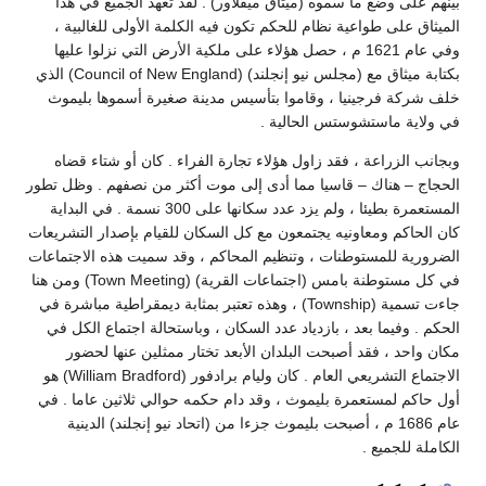
بينهم على وضع ما سموه (ميثاق ميفلاور) . لقد تعهد الجميع في هذا
الميثاق على طواعية نظام للحكم تكون فيه الكلمة الأولى للغالبية ،
وفي عام 1621 م ، حصل هؤلاء على ملكية الأرض التي نزلوا عليها
بكتابة ميثاق مع (مجلس نيو إنجلند) (Council of New England) الذي
خلف شركة فرجينيا ، وقاموا بتأسيس مدينة صغيرة أسموها بليموث
في ولاية ماستشوستس الحالية .
وبجانب الزراعة ، فقد زاول هؤلاء تجارة الفراء . كان أو شتاء قضاه
الحجاج – هناك – قاسيا مما أدى إلى موت أكثر من نصفهم . وظل تطور
المستعمرة بطيئا ، ولم يزد عدد سكانها على 300 نسمة . في البداية
كان الحاكم ومعاونيه يجتمعون مع كل السكان للقيام بإصدار التشريعات
الضرورية للمستوطنات ، وتنظيم المحاكم ، وقد سميت هذه الاجتماعات
في كل مستوطنة بامس (اجتماعات القرية) (Town Meeting) ومن هنا
جاءت تسمية (Township) ، وهذه تعتبر بمثابة ديمقراطية مباشرة في
الحكم . وفيما بعد ، بازدياد عدد السكان ، وباستحالة اجتماع الكل في
مكان واحد ، فقد أصبحت البلدان الأبعد تختار ممثلين عنها لحضور
الاجتماع التشريعي العام . كان وليام برادفور (William Bradford) هو
أول حاكم لمستعمرة بليموث ، وقد دام حكمه حوالي ثلاثين عاما . في
عام 1686 م ، أصبحت بليموث جزءا من (اتحاد نيو إنجلند) الدينية
الكاملة للجميع .