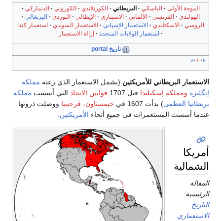
الموجة الأولى
الباسكي
البريطاني
الكورتلاندي
الكوروني
الدنماركي
الهولندي
الفرنسي
الألماني
الاسبتاري
الإيطالي
النوردي
البرتغالي
الروسي
الاسكتلندي
الاستعمار الإسپاني
الاستعمار السويدي
استعمار كندا
استعمار الولايات المتحدة
إزالة الاستعمار
تاريخ portal
v
t
e
الاستعمار البريطاني للأمريكتين
(يشمل الاستعمار الذي رعته
مملكة
إنگلترة
ومملكة إسكتلندا
قبل 1707
قوانين الاتحاد
التي أسست
مملكة
بريطانيا العظمى
) بدأت 1607 في
جيمستاون، ڤرجينيا
ووصلت ذروتها
عندما أسست المستعمرات في جميع أنحاء
الأمريكتين
.
أمريكا
الشمالية
المقالة
الرئيسية:
التاريخ
الاستعماري