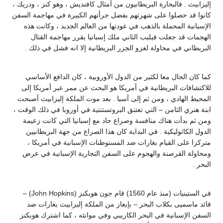
إليزابيث . فالبحارة البريطانيون من أمثال كافنديش ، وهو كنز ، ودريك ،
كانوا قد حصلوا على شهرتهم بفضل جرأتهم الكبيرة في مهاجمة السفن
الإسبانية المحملة بالذهب في عودتها من العالم الجديد ، وكانت هذه
الهجمات قد جعلت فيليب الثاني ملك إسبانيا يقرر مهاجمة القتال
البريطاني في محاولة لغزو الجزر البريطانية إلا انه فشل في ذلك .
كما كان الحال معا لكثير من الدول الأوروبية ، كان الدافع الأساسي
للاكتشافات البريطانية في أمريكا هو البحث عن ممر عبر أمريكا إلى
المحيط الهادي ، ومن ثم إلى آسيا . بعد موت الملكة إليزابيث أصبحت
ابنة هنري الثامن – التي تعتنق البروتستنتية في أوروبا في ذلك الوقت ،
ومن ثم بدأت هناك منافسة وصراع حاد مع إسبانيا التي كانت زعيمة
الدول الكاثوليكية . في البداية كان هذا الصراع من جهة البريطانيين
متركزا على القيام بغارات ضد المستوطنات الإسبانية في أمريكا ،
ومحاولة القرصنة والهجوم على السفن التجارية الإسبانية في عرض
البحر .
في الستينيات (منذ عام 1560) قام جون هوبكنز (John Hopkins) –
قائد ماسميى بكلاب البحر – بإيعاز من الملكة إليزابيث بغارات ضد
السفن الإسبانية في البحر الكاريبي وفي موانئه ، كما اشترك هوبكنز