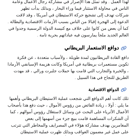
لهذا العمل . وقد تمثل هذا الإصرار في مشاركة رجال الأعمال وعامة
الناس في محاولة الاستثنار فيما وراء البحار ، وبذلك بدأت تظهر
شركات تهدف إلى تشجيع حركة الاستيطان في أمريكا ، وقد لاقت
الدعوة إلى الهجرة إقبالا من الناس بسبب الأزمات الاقتصادية والبطالة .
كما أن بعض من كانوا على خلاف مع كنيسة الدولة الرسمية وجدوا في
العالم الجديد ملجأ يمارسون فيه عباداتهم بحرية تامة .
دوافع الاستعمار البريطاني
دافع القادة البريطانيون لمدة طويلة ، ولأسباب متعددة ، عن فكرة
تكوين مستعمرات بريطانية في أمريكا وكانت هزيمة الإسبانفي الأرمادا
، والخبرة والتجارب التي قامت بها حملات جلبرت ورالي ، قد مهدت
الطريق للنجاح في هذا السبيل .
الدوافع الاقتصادية
تلك كانت أهم الدوافع التي شجعت عملية الاستيطان البريطاني وأهمها
ما يلي : أولا ، زيادة الفائض من رؤوس الأموال ، حيث دفع هذا بأصحاب
الأعمال الأثرياء على البحث عن وسائل لاستغلال رؤوس أموالهم ، كما
أن الشكرات المساهمة قامت ببيع جزء من أسهمها إلى بعض
المغامرين بهدف مشاركة هؤلاء في المصرايف والمخاطر التي تترتب
على عمل غير مضمون العواقب وبذلك ظهرت عملية الاستيطان