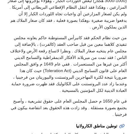
(1000-3000 هكتار) لبعض اللوردات الكبار ، وهؤلاء يؤجرونها إلى صغار
المزارعين ، وهكذا فقد انتقل النظام الإقطاعي البريطاني إلى أمريكا .
ولم يكن لصغار المزارعين أي واجبات تجاه اللوردات الكبار إلا أن
يدفعوا ضريبة صغيرة ،وهكذا بصورة فعلية ، فقد كان صغار الملاك هم
الذين يملكون الأرض .
من حيث نظام الحكم فقد كانيرأس المستوطنة حاكم يعاونه مجلس
تنفيذي كلاهما معين من قبل صاحب العقد (كالفرت) ، بالإضافة إلى
مجلس عام ينتخبه صغار الملاك . ونظرا لاتساع رقعة الأرض ولاختلاف
الناس ؛ فقد نمت من ميريلاند الأفكار الديمقراطية والتسامح الديني
أكثر من غيرها من المستعمرات . ففي عام 1649 م وافق المجلس
العام على قانون التسامح الديني (Toleration Act) حيث كان هذا
ضروريا نتيجة لكثرة المهاجرين البروتستنت والبيوريتان من فرجينيا ،
وعندما زاد عدد البروتستنت على الكاثوليك فقد ظهرت ضرورة حماية
العبادة الدينية لكل المؤمنين بالمسيحية .
في عام 1650 م حصل المجلس العام على حقوق تشريعية ، وأصبح
يجتمع بصورة مستقلة . وقد زادت هذه الحقوق بعد انتفاضة بيكون في
فرجينيا .
توطين مناطق الكارولانيا