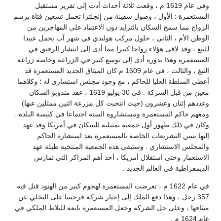
وفي عام 1619 م ، وقعت ثلاثة أحداث أدت إلى تقرير مستقبل
المستعمرة : الأول ، وصول سفينة من إنجلترا تحمل تسعين فتاة برسم
الزواج مما سمح السكان بالتزايد دون الاعتماد على المهاجرين من
الوطن الأم ، الثاني ، حلول مركب هولندي في شهر آب يحمل عبيدا
للبيع ، وقد لاقى هؤلاء رواجا كبيرا مما أدى إلى انتشار الرقيق في
المستعمرة وهذا بدوره أدى إلى توسع كبير في الزراعة وخاصة زراعة
التبغ ، والثالث ، في عام 1609 م كان الميثاق الجديد المستعمرة قد
أعطى السلطة العليا للحاكم ، مع وجود مجلس استشاري له ؛ وكلاهما
معين من قبل الشركة . في 30 يوليو 1619 ، عقد مندوبو السكان
وعددهم إثنان وعشرون (حيث انتخبت كل مزرعة اثنين ممثلين عنها)
ومعهم حاكم المستعمرة ومستشاروه الستة اجتماعا في كنيسة البلدة .
وكان في ذلك ظهور أول جمعية تمثيلية للسكان في أمريكا وقد عهد
إليها بسن التشريعات الخاصة بالمستعمرة بعد استشارة الحاكم
والمجلس الاستشاري . وستبقى هذه الجمعية المنتخبة طيلة عهد
الاستعمار وحتى استقلال أمريكا ، أحد أهم المراكز التي تمارس
الديمقراطية في العالم الجديد .
في عام 1622 م ، تعرضت المستعمرة لهجوم كبير من الهنود قتل فيه
357 رجل ، وهذا دفع الملك إلى إجبار شركة فرجينيا على التخلي عن
ميثاقها ، وعلى حل الشركة وجعل المستعمرة تابعة للبلاط الملكي في
عام 1624 م .