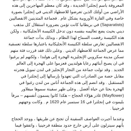
المعروفة باسم إنجلترا الجديدة ، وقد كان معظم المهاجرين إلى هذه
الأراضي من أولئك الذين تعرضوا للاضطهاد الديني في إنجلترا بصورة
خاصة وفي القارة الأوروبية بشكل عام . فجماعة المتدينين الانفصاليين
(Saparatists) في بريطانيا كانت تؤمن بضرورة استقلال كل مذهب
ديني بحيث يضع تعاليمه بنفسه دون تدخل الكنيسة الأنجليكانية ، ولكن
هذه الكنيسة رفضت السماح لهذا النظام ، وبذلك بدأت جماعة
الانفصاليين تعارض سلطة الكنيسة الأنجليكانية باعتبارها سلطة تعسفية
مما عرض الجماعة للاضطهاد الديني . وعلى ذلك فقد قررت فئة منهم
تسكن مدينة سكروبي الإنجليزية الهجرة إلى هولندا ، ولكنهم لم يرغبوا
في ان يصبح أبنائهم رعايا هولنديين فعزموا على الهجرة إلى العالم
الجديد . وقد تولت جماعة من التجار الإنجليز في لندن تمويل هجرته
مقابل حصة من الصادرات التي تعهدوا بإرسالها إلى إنجلترا في
المستقبل . وقد انضم إلى هذه الجماعة أناس من لندن رغبوا في
الهجرة بحثا عن حياة أفضل . وعلى ظهر سفينة سموها ميفلاور
(Mayflower) غادر هؤلاء الحجاج – هكذا كانوا يسمون أنفسهم – مرفأ
بليموث في إنجلترا في 16 سبتمبر عام 1620 م . وكانت وجهتهم
فرجينيا .
وعندما أجبرت العواصف السفينة أن تجنح عن طريقها ، ووجد الحجاج
بأنهم سينزلون على أرض خارج حدود منطقة فرجينيا ، واتفقوا فيما