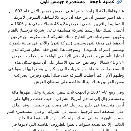
عملية ناجحة - مستعمرة جيمس تاون
عند وفاةالملكة إليزابيث خلفها على العرش جيمس الأول عام 1603 م
. لقد اعتبر جيمس أن من حقه أن يرث كلا لشاطئ الشرقي لأمريكا
الشمالية الواقع بين خطي العرض 34 و 45 شمالا ، وفي عام 1606 م
أعطى الملك حقا رسيما لشركة مساهمة تدعى (شركة فرجينيا) بالقيام
بتكوين مستوطنات في الخارج ، تلك الشركة كانت مكونة من فرعين
أحدهما في مدينة لندن ويسمى (شركة لندن) والآخر في مدينة بليموث
ويسمى (شركة بليموث) . وبموجب هذا الحق فقد أعطي شركة لندن
امتيازا بتأسيس مستعمرات في الأراضي الواقعة بين خطوط العرض
34 و 41 شمالا . وقد نص أحد بنود الامتياز على أن يتمتع سكان هذه
المستعمرات بالحصانات والحريات التي يمكن أن يتمتعوا بها لو بقوا في
وطنهم الأم ، كما أعطيت الشركة حتى صك النقود وفرض الضرائب
وسن القوانين هناك مع المحافظة على سلطان العرش .
وفي ربيع عام 1607 م اتجهت ثلاث سفن إنجليزية وعلى ظهرها مائة
وخمسة رجال إلى ساحل أمريكا الشرقي ، حيث حطت رجالها على
أرض منخفضة في خليج شيزابيك عند مصب نهر جيمس ، وقد أطلق
على المنطقة اسم فرجينيا ، نسبة إلى الشركة ، وعلى المستعمرة اسم
جيمس تاون نسبة إلى الملك . ولم يكتب لهذه المستوطنة النجاح
الكامل إلا بعد بضعة سنوات ، نظرا للظروف القاسية التي لاقوها في
سنواتهم الأولى ، ولم يستمر هؤلاء في مكانهم الجديد إلا بفضل جرأة