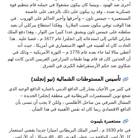
أخرى ضد الهنود ، وبينما كان بيكون مشغولا في حملته قام بتنظيم قوة
عسكرية ضده ، وقد رد بيكون على ذلك بالزحف على عاصمة
المستعمرة – جيمس تاون – وأحرقها وأجبر الحاكم على الهروب . في
هذا الوقت توفي بيكون بسبب الملاريا . وهكذا استطاع بيركلي أن يعيد
سلطته على جيمس تاون ويشنق عددا كبيرا من الثوار ، وهذا دفع الملك
شارلي الثاني إلى استدعائه إلى انجلترا عام 1677 م ، غضبا عليه . هذا
الحادث كان له أهميته في العهد الاستعماري في أمريكا ، حيث أنه
أعطي مثالا لما جاء بعده عام 1776 م – الثورة الأمريكية – وذلك في
أن الحدثين كان قد قام بهما طبقات المزارعين الغربيين الذين كانت لهم
شكاوي ضد حكم الأرستقراطية الكبرى في الشرق .
تأسيس المستوطنات الشمالية (نيو إنجلند)
في كثير من الأحيان يشار إلى الدافع الديني باعتباره الدافع الوحيد الذي
شجع توين المستعمرات البريطانية في منطقة إنجلترا الجديدة –
المشال الشرقي من ساحل الأطلسي ، ولكن لا يجب أن ننسى بأن
الدافع الاقتصادي ربما كان له نفس الأهمية في هذا الشأن .
مستعمرة بليموث
في عام 1630 م ، أصدر الملك البريطاني امتيازا جديدا بقضي استعمار
كل الأراضي الواقعة بين خطي العرض 40 ، 48 شمالا ، أي الأراضي