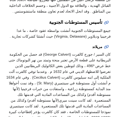
القبائل الهندية ، والعلاقة مع الدول الأجنبية ، وحسم الخلافات الداخلية
بين المناطق . وقد انحل الاتحاد لعدم تعاون منطقة ماستشوستس .
تأسيس المستوطنات الجنوبية
جيمع المستوطنات الجنوبية أنشئت بواسطة عقود خاصة ، ما عدا
فرجينيا وديلاوير (Virginia, Delaware) حيث أنشئتا كشركات تجارية .
مريلاند
كان السير / جورج كالفرت (George Calvert) قد حصل من الحكومة
البريطانية على قطعة الأرض تعتبر منحة وتمتد من نهر البوتوماك حتى
خط عرض 496º ، وذلك لتوطين بعض الكاثوليك البريطانيين الذين
تعرضوا للاضطهاد الديني في عام 1632 م . وعندما توفي كالفرت آلت
الملكية إلى ابنه سيليوس كالفرت (Cecilius Calvert) . وفي عام 1634
م أنشئت أول مستوطنة في سينتميري (St. Mary) ، وقد نمت أحواهلا
منذ البداية كمستوطنة زراعية ، واستفادت من خبرات فرجينيا (لأنها
مستوطنة أقدم) وكذلك من المساعدات المادية التي قدمتها تلك
المستعمرة . لقد كانت سينت ميري(لأنها مستوطنة أقدم) وكذلك من
المساعدات المادية التي قدمتها تلك المستعمرة . لقد كانت سينتميري
نموذجا للمستوطنات الخاصة ، فقد كان كالفرت يؤجر إقطاعيات كبيرة