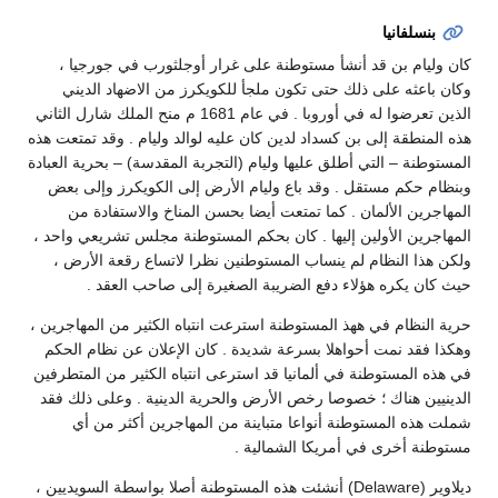
بنسلفانيا
كان وليام بن قد أنشأ مستوطنة على غرار أوجلثورب في جورجيا ،
وكان باعثه على ذلك حتى تكون ملجأ للكويكرز من الاضهاد الديني
الذين تعرضوا له في أوروبا . في عام 1681 م منح الملك شارل الثاني
هذه المنطقة إلى بن كسداد لدين كان عليه لوالد وليام . وقد تمتعت هذه
المستوطنة – التي أطلق عليها وليام (التجربة المقدسة) – بحرية العبادة
وبنظام حكم مستقل . وقد باع وليام الأرض إلى الكويكرز وإلى بعض
المهاجرين الألمان . كما تمتعت أيضا بحسن المناخ والاستفادة من
المهاجرين الأولين إليها . كان بحكم المستوطنة مجلس تشريعي واحد ،
ولكن هذا النظام لم ينساب المستوطنين نظرا لاتساع رقعة الأرض ،
حيث كان يكره هؤلاء دفع الضريبة الصغيرة إلى صاحب العقد .
حرية النظام في ههذ المستوطنة استرعت انتباه الكثير من المهاجرين ،
وهكذا فقد نمت أحواهلا بسرعة شديدة . كان الإعلان عن نظام الحكم
في هذه المستوطنة في ألمانيا قد استرعى انتباه الكثير من المتطرفين
الدينيين هناك ؛ خصوصا رخص الأرض والحرية الدينية . وعلى ذلك فقد
شملت هذه المستوطنة أنواعا متباينة من المهاجرين أكثر من أي
مستوطنة أخرى في أمريكا الشمالية .
ديلاوير (Delaware) أنشئت هذه المستوطنة أصلا بواسطة السويديين ،