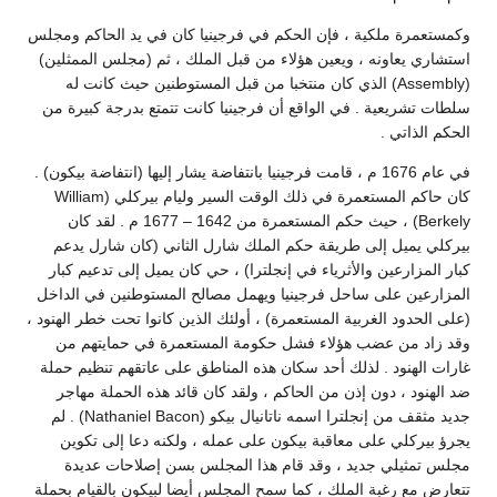
وكمستعمرة ملكية ، فإن الحكم في فرجينيا كان في يد الحاكم ومجلس
استشاري يعاونه ، ويعين هؤلاء من قبل الملك ، ثم (مجلس الممثلين)
(Assembly) الذي كان منتخبا من قبل المستوطنين حيث كانت له
سلطات تشريعية . في الواقع أن فرجينيا كانت تتمتع بدرجة كبيرة من
الحكم الذاتي .
في عام 1676 م ، قامت فرجينيا بانتفاضة يشار إليها (انتفاضة بيكون) .
كان حاكم المستعمرة في ذلك الوقت السير وليام بيركلي (William
Berkely) ، حيث حكم المستعمرة من 1642 – 1677 م . لقد كان
بيركلي يميل إلى طريقة حكم الملك شارل الثاني (كان شارل يدعم
كبار المزارعين والأثرياء في إنجلترا) ، حي كان يميل إلى تدعيم كبار
المزارعين على ساحل فرجينيا ويهمل مصالح المستوطنين في الداخل
(على الحدود الغربية المستعمرة) ، أولئك الذين كانوا تحت خطر الهنود ،
وقد زاد من عضب هؤلاء فشل حكومة المستعمرة في حمايتهم من
غارات الهنود . لذلك أحد سكان هذه المناطق على عاتقهم تنظيم حملة
ضد الهنود ، دون إذن من الحاكم ، ولقد كان قائد هذه الحملة مهاجر
جديد مثقف من إنجلترا اسمه ناتانيال بيكو (Nathaniel Bacon) . لم
يجرؤ بيركلي على معاقبة بيكون على عمله ، ولكنه دعا إلى تكوين
مجلس تمثيلي جديد ، وقد قام هذا المجلس بسن إصلاحات عديدة
تتعارض مع رغبة الملك ، كما سمح المجلس أيضا لبيكون بالقيام بحملة