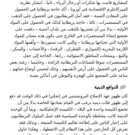
كمشاريع قامت بها شكرات أو رجال أثرياء ، ثانيا ، انتشار نظرية
الميركانتلزم الاقتصادية في أوروبا ، أكد حاجة بريطانيا في الحصول
على المعادن الثمينة – فقد أمل البريطانيون في الحصول على الذهب
في المستعمرات ، ثالثا ، حاجة بريطانيا كذلك في الحصول على المواد
الأولية – بدلا من أن تشتريها بالذهب من بلدان أجنبية – دفعت على
تشجيع إنشاء المستعمرات في الخارج حتى يكون هذه مصادر للمواد
الأولية التي تحتاجها بريطانيا – والتي كانت تستوردها – وأهمها المواد
اللازمة للبحرية (الصواري ، القطران ، الزفته) ، والأخشاب ، والسكر ،
والتبغ ، ومنتجات المناطق الاستوائية ، رابعا ، الحاجة إلى جعل
المستعمرات سوقا للصناعات البريطانية الزائدة ، وخامسا ، رغبة بعض
الناس في الحصول على أرض لأنفسهم ، وذلك لتحسن أوضاع حياتهم ،
ساعد على التشجيع على الهجرة والتوطن في أماكن بعيدة .
الدوافع الدينية
كان ظهور عهد الإصلاح البروتستنتي في إنجلترا في ذلك الوقت قد دفع
إلى ظهور فئات دينية ترغب في القيام بعبادتها الخاصة بدلا من أن
تخضع لكنيسة واحدة في البلاد – الكنيسة الإنجليكانية . وبما أن الوحدة
الدينية كانت مختلطة بالوحدة السياسية فقد عمل الملوك البريطانيون
على إجبار الناس على إطاعة تعاليم الكنيسة المتبعة ، وبذلك فقد
تعرض كل الخارجين على هذا النظام إلى الاضطهاد ، وهكذا حاول