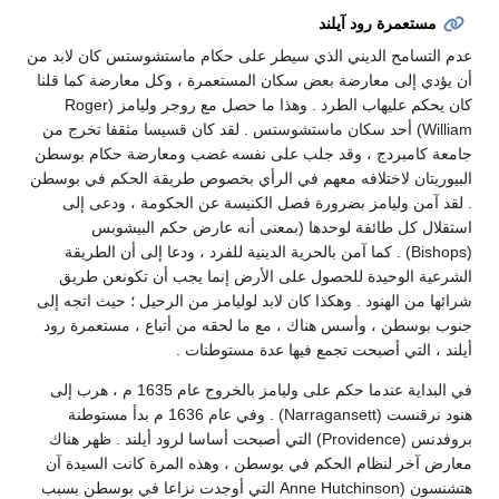
مستعمرة رود آيلند
عدم التسامح الديني الذي سيطر على حكام ماستشوستس كان لابد من
أن يؤدي إلى معارضة بعض سكان المستعمرة ، وكل معارضة كما قلنا
كان يحكم عليهاب الطرد . وهذا ما حصل مع روجر وليامز (Roger
William) أحد سكان ماستشوستس . لقد كان قسيسا مثقفا تخرج من
جامعة كامبردج ، وقد جلب على نفسه غضب ومعارضة حكام بوسطن
البيوريتان لاختلافه معهم في الرأي بخصوص طريقة الحكم في بوسطن
. لقد آمن وليامز بضرورة فصل الكنيسة عن الحكومة ، ودعى إلى
استقلال كل طائفة لوحدها (بمعنى أنه عارض حكم البيشوبس
(Bishops) . كما آمن بالحرية الدينية للفرد ، ودعا إلى أن الطريقة
الشرعية الوحيدة للحصول على الأرض إنما يجب أن تكونعن طريق
شرائها من الهنود . وهكذا كان لابد لوليامز من الرحيل ؛ حيث اتجه إلى
جنوب بوسطن ، وأسس هناك ، مع ما لحقه من أتباع ، مستعمرة رود
أيلند ، التي أصبحت تجمع فيها عدة مستوطنات .
في البداية عندما حكم على وليامز بالخروج عام 1635 م ، هرب إلى
هنود نرقنست (Narragansett) . وفي عام 1636 م بدأ مستوطنة
بروفدنس (Providence) التي أصبحت أساسا لرود أيلند . ظهر هناك
معارض آخر لنظام الحكم في بوسطن ، وهذه المرة كانت السيدة آن
هتشنسون (Anne Hutchinson التي أوجدت نزاعا في بوسطن بسبب