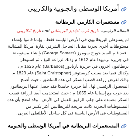
أمريكا الوسطى والجنوبية والكاريبي
مستعمرات الكاريبي البريطانية
المقالة الرئيسية:
تاريخ غرب الإنديز البريطاني
and
تاريخ الكاريبي
لم يستوطن البريطانيون في الأرض اليابسة فقط ، وإنما قاموا بإنشاء
مستوطنات أخرى بحرية مقابل الساحل الشرقي لقارة أمريكا المشالية
. فقد قام السيد جورج سومرز (George Somers) بإنشاء مستوطنة
في جزيرة برميودا عام 1612 م وذلك لزراعة التبغ ، ثم استوطن
بريطانيون آخرون في جزيرة باربادوز (Barbados) عام 1625 م ،
وكذلك فيما بعد سينت كريستوفر (Saint Christopher) عام 1823 م
وذلك لغرض زراعة قصب السكر في هذه المناطق ، حيث أصبح
المحصول الرئيسي لها . أما جزيرة جاميكا فقد حصل عليها البريطانيون
بعد حرب مع إسبانيا عام 1655 م ؛ حيث استخدمت أيضا لزراعة قصب
السكر معتمدة على جلب الرقيق للعمل في الأرض . وقد اتضح بأن هذه
المستوطنات البحرية كانت مريحة للبريطانيين أكثر بكثير من
المستوطنات في الأرض اليابسة في كل ساحل الأطلنطي الغربي .
المستعمرات البريطانية في أمريكا الوسطى والجنوبية