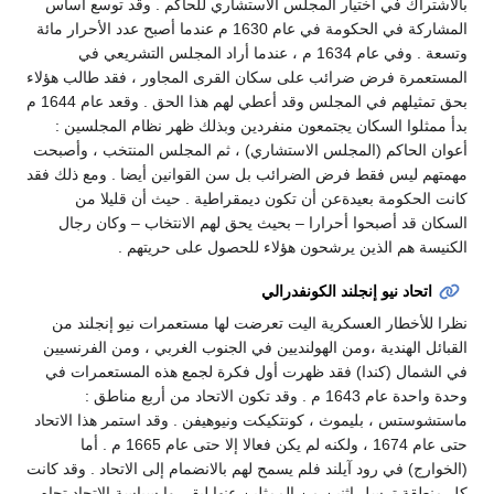
بالاشتراك في اختيار المجلس الاستشاري للحاكم . وقد توسع أساس
المشاركة في الحكومة في عام 1630 م عندما أصبح عدد الأحرار مائة
وتسعة . وفي عام 1634 م ، عندما أراد المجلس التشريعي في
المستعمرة فرض ضرائب على سكان القرى المجاور ، فقد طالب هؤلاء
بحق تمثيلهم في المجلس وقد أعطي لهم هذا الحق . وقعد عام 1644 م
بدأ ممثلوا السكان يجتمعون منفردين وبذلك ظهر نظام المجلسين :
أعوان الحاكم (المجلس الاستشاري) ، ثم المجلس المنتخب ، وأصبحت
مهمتهم ليس فقط فرض الضرائب بل سن القوانين أيضا . ومع ذلك فقد
كانت الحكومة بعيدةعن أن تكون ديمقراطية . حيث أن قليلا من
السكان قد أصبحوا أحرارا – بحيث يحق لهم الانتخاب – وكان رجال
الكنيسة هم الذين يرشحون هؤلاء للحصول على حريتهم .
اتحاد نيو إنجلند الكونفدرالي
نظرا للأخطار العسكرية اليت تعرضت لها مستعمرات نيو إنجلند من
القبائل الهندية ،ومن الهولنديين في الجنوب الغربي ، ومن الفرنسيين
في الشمال (كندا) فقد ظهرت أول فكرة لجمع هذه المستعمرات في
وحدة واحدة عام 1643 م . وقد تكون الاتحاد من أربع مناطق :
ماستشوستس ، بليموث ، كونتكيكت ونيوهيفن . وقد استمر هذا الاتحاد
حتى عام 1674 ، ولكنه لم يكن فعالا إلا حتى عام 1665 م . أما
(الخوارج) في رود آيلند فلم يسمح لهم بالانضمام إلى الاتحاد . وقد كانت
كل منطقة ترسل اثنين من الممثلين عنها ليقرروا سياسة الاتحاد تجاه