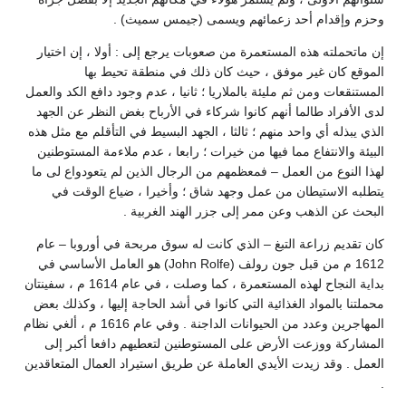
وحزم وإقدام أحد زعمائهم ويسمى (جيمس سميث) .
إن ماتحملته هذه المستعمرة من صعوبات يرجع إلى : أولا ، إن اختيار
الموقع كان غير موفق ، حيث كان ذلك في منطقة تحيط بها
المستنقعات ومن ثم مليئة بالملاريا ؛ ثانيا ، عدم وجود دافع الكد والعمل
لدى الأفراد طالما أنهم كانوا شركاء في الأرباح بغض النظر عن الجهد
الذي يبذله أي واحد منهم ؛ ثالثا ، الجهد البسيط في التأقلم مع مثل هذه
البيئة والانتفاع مما فيها من خيرات ؛ رابعا ، عدم ملاءمة المستوطنين
لهذا النوع من العمل – فمعظمهم من الرجال الذين لم يتعودواع لى ما
يتطلبه الاستيطان من عمل وجهد شاق ؛ وأخيرا ، ضياع الوقت في
البحث عن الذهب وعن ممر إلى جزر الهند الغربية .
كان تقديم زراعة التبغ – الذي كانت له سوق مربحة في أوروبا – عام
1612 م من قبل جون رولف (John Rolfe) هو العامل الأساسي في
بداية النجاح لهذه المستعمرة ، كما وصلت ، في عام 1614 م ، سفينتان
محملتنا بالمواد الغذائية التي كانوا في أشد الحاجة إليها ، وكذلك بعض
المهاجرين وعدد من الحيوانات الداجنة . وفي عام 1616 م ، ألغي نظام
المشاركة ووزعت الأرض على المستوطنين لتعطيهم دافعا أكبر إلى
العمل . وقد زيدت الأيدي العاملة عن طريق استيراد العمال المتعاقدين
.