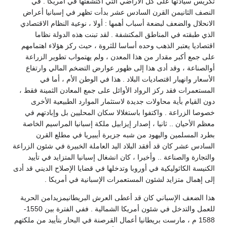
تكريس سيادتها على كل الأراضي التي اكتشفتها في أمريكا . في
النصف الثانيمن القرن السادس عشر بدأت تظهر في إسبانيا أعراض
الانحلال والضعف لبضعة أسباب أهمها : أولا ، نوعية النظام الاقتصادي
الذي طبقته في المناطق المكتشفة . لقد تبنت هذه الدولة نظاما
اقتصاديا يعتبر الذهب وحده أساسا للثروة ، حيث ركز هؤلاء اهتمامهم
على جمع أكبر مقدار من هذا المعدن ، ولم يهتمواب تطوير الزراعة
أوالصناعة ، وقد أدى هذا إلى ظهور عوارض التضخم المالي وارتفاع
الأسعار وانهيار اقتصاديات البلاد . هذا في الوطن الأم ، أما في
المستعمرات فقد ركز الرواد الأوائل على جمع المعادن الثمينة فقط ،
دون القيام بأية محاولات جديدة لاستثمار الموارد الطبيعية الأخرى
خصوصا الزراعة . واكتفوا باستغلالا سكان المحليين بل وإبادتهم في
معظم الأحيان .. ثانيا ، إصدار إيزابيل ملكة إسبانيا المراسيم الخاصة
بطرد المسلمين واليهود من شبه جزيرة أيبيريا في مطلع القرن
السادس عشر كان قد أفقد البلاد اليد العاملة الخبيرة في شئون الزراعة
والتجارة والصناعة .. وأخيرا ، كان انشغال إسبانيا المتزايد في تأييد
الكنيسة الكاثوليكية في أوروبا وتدخلها في قضايا الإصلاح الديني قد أدى
إلى إهمال متزايد لشئون المستعمرات الإسبانية في أمريكا .
هذا الضعف الإسباني كان قد أعطى العرش البريطانيمزيدامن الحرية
للعمل والتدخل في شئون أمريكا الشمالية . ففي الفترة بين 1550-
1588 م ، مارست بريطانيا أعمال القرصنة في البحار بتأييد من ملكتهم