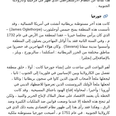
هذا تماما عن النظام الأرستقراطي الذي ظهر في فرجينيا وكارولاينا
الجنوبية .
جورجيا
كانت هذه آخر مستوطنة بريطانية أنشئت في أمريكا الشمالية ، وقد
تأسست هذه المنطقة يمنح جيمس أوجليثورب (James Oglethorpe) –
الذي كان يرأس مجلسا خيريا – عقدا لمنطقة من الأرض في عام 1732
م ، وفي السنة الثانية فقد بدأ أوائل المهاجرين يصلون إلى المنطقة
وأسسوا مدينة سفانا (Savana) . وكان هؤلاء المهاجرين قد حضروا من
مناطق مختلفة من الجزر البريطانية : اسكتلندا ، سالزبورج ، ويلز ،
بالإضافةإلى إنجلترا .
أهم البواعث التي ساعدت على إنشاء جورجيا كانت : أولا ، خلق منطقة
تفصل بين الكارولاينا وبين الإسبانيين في فلوريدا إلى الجنوب ؛ ثانيا ،
ليجعلها ملجأ لأصحاب الديون الذين كاوا في سجون بريطانيا ؛ وثالثا ،
لجعلها ملجأ لأولئك البروتستنت الذين تعرضوا للاضطهاد الديني في
أوروبا ؛ وأخيرا ، لمحاولة إقناع الهنود باعتناق المسيحية . وقد كانت
الخطة بأن يعتمد الاقتصاد على صغار الملاك لإنتاج الحرير والنبيذ ، ولكن
لم تنجح هذه الخطة إلا عندما وضعت قوانين ضد الملكيات الكبيرة وضد
الرق ، وهكذا فقد رأى هذا إلى ظهور نظام اقتصادي يشبه ذلك الذي في
كارولاينا الجنوبية . في عام 1751 م ، أصبحت جورجيا مستوطنة ملكية