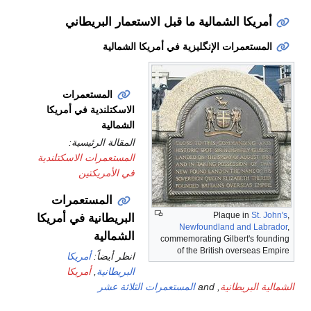
أمريكا الشمالية ما قبل الاستعمار البريطاني
المستعمرات الإنگليزية في أمريكا الشمالية
المستعمرات
الاسكتلندية في أمريكا
الشمالية
المقالة الرئيسية:
المستعمرات الاسكتلندية
في الأمريكتين
المستعمرات
Plaque in
St. John's
,
البريطانية في أمريكا
Newfoundland and Labrador
,
الشمالية
commemorating Gilbert's founding
of the British overseas Empire
انظر أيضاً:
أمريكا
البريطانية
,
أمريكا
الشمالية البريطانية
, and
المستعمرات الثلاثة عشر