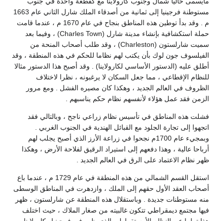
مايسمى حاليا شمال وجنوب كارولاينا مع كقطعة واحدة في جنوب
مستوطنة فرجينيا إلى ثمانية من أصدقاء الملك شارل الثاني عام 1663
م . وقد بدأ توطين هذه المناطق بنجاح في عام 1670 م ، عندما قامت
حملة استكشافية بإنشاء مدينة شارل (Charles Town) ، وفيما بعد
سميت شارلستون (Charleston) ، وقد طلب أصحاب المنحة من
الفيلسوف جون لوك بأن يكتب لهم نظاما للحكم في هذه المنطقة ، وقد
أطلق عليه (الدستور الأساسي لكارولاينا) . وقد أصبح هذا الدستور مثالا
للنظام الإقطاعي ، مما جعل السكان لا يرغبونه ، نظرا لاختلاف
الظروف في العالم الجديد ، وهكذا كان مصيره الفشل . ومع مرور
الزمن فقد عمل هؤلاء لأنفسهم نظام حكم يناسبهم .
فشلت هذه المناطق في تأسيس نظام زراعي ناجح ، وبالتالي فقد
اتجهوا إلى تجارة الجلود مع القبائل الهندية في الجنوب الغربي .
وبمجيء عام 1700م نجحوا في زراعة الأرز الذي أصبح يجلب لهم
أرباحا عالية ، وهذا دفعهم إلى استيراد الرقيق لفلاحة الأرض ، وهكذا
ظهر نظام الاعتماد على الرق في العالم الجديد .
استقل القسم الشمالي من هذه المنطقة في عام 1729 م ، عندما باع
أصحاب العقد الأول حقهم إلى الملك ، وازدهرت في المناطق الوسطى
منه مستوطنات جديدة . وباستقلال هذه المنطقة عن شارلستون ، ظهر
فيها مجتمع ديمقراطي تتكون غالبيته من صغار الملاك ، حيث اختلف