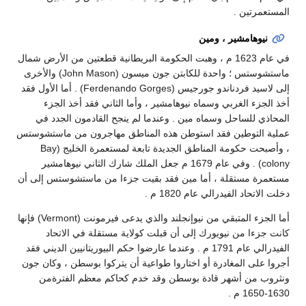
المستعمرتين .
نيوهامشير ، ومين
في عام 1623 م ، وهبت الحكومة البريطانية قطعتين من الأرض شمال
ماستشوستس ؛ واحدة للكابتن جون ميسون (John Mason) والأخرى
إلى لاسيد فردناندو جورجيس (Ferdenando Gorges) . أما الأول فقد
أخذ الجزء الغربي وسماه نيوهامشير ، وأما الثاني فقد أخذ الجزء
المحاذي للساحل وسماه مين . وعندما لم ينجح القادمون الجدد في
عملية التوطين فقد استوطن هذه المناطق مهاجرون من ماستشوستس
، وأصبحت حكومة المناطق الجديدة تابعة لمستعمرة الخليج (Bay
colony) . وفي عام 1679 م جعل الملك شارك الثاني نيوهامشير
مستعمرة مستقلة ، أما مين فقد بقيت جزءا من ماستشوستس إلى أن
دخلت الاتحاد الفيدرالي عام 1820 م .
أما الجزء المتبقي من نيوإنجلند والذي يدعى فيرمونت (Vermont) فإنها
كانت جزءا من نيويورك إلى أن قبلت كولاية مستقلة في الاتحاد
الفيدرالي عام 1791 م . وعندما عارضوا حكم البيوريتانيين الديني فقد
أجروا على المغادرة أو اختاروا طواعية أن يتركوا بوسطن ، وكان جون
ونثروب من أشهر قادة بوسطن وقد خدم كحاكم معظم الفترةمن
1630-1650 م .