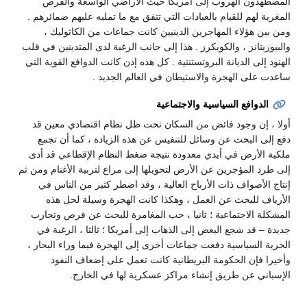
المضطهدون الهروب إلى أمريكا حيث الأراضي الواسعة والفرص
المغرية لهم للقيام بالعبادات التي تتفق مع ما تمليه عليهم ضمائرهم .
ومن بين هؤلاء المهاجرين الدينيين كانت جماعات من الكاثوليك ،
والبيوريتانز ، والكويكرز . هذا إلى جانب الرغبة لدى المتدينين في قلب
الهنود إلى الديانة البروتستنتية . كل هذه إذن كانت الدوافع القوية التي
ساعدت على الهجرة والاستيطان في العالم الجديد .
الدوافع السياسية والاجتماعية
أولا ، إن وجود فائض من السكان تحت ظل نظام اقتصادي معين قد
دفع إلى البحث عن وسائل للتنفيس عن هذه الزيادة ، كما أن تجمع
ملكية الأرض في أيدي معدودة نتيجة ضغط النظام الإقطاعي قد أدى
إلى طرد المؤجرين عن الأرض لتحويلها إلى مراع لتربية الأغنام ومن ثم
إنتاج الأصواف ذات الأرباح العالية ، وقد اضطر كثير من الناس في
الأرياف للبحث عن العمل ، وهكذا كانت الهجرة وسيلة لحل هذه
المشكلة الاجتماعية ؛ ثانيا ، حب المغامرة للبحث عن فرص وتجارب
جديدة – قد شجع البعض إلى الذهاب إلى أمريكا ؛ ثالثا ، الرغبة في
الحرية السياسية دفعت جماعات أخرى إلى الهجرة فيما وراء البحار ،
وأخيرا فإن الحكومة البريطانية كانت تعمل على إضعاف النفوذ
الإسباني عن طريق إنشاء مراكز عسكرية لها في الخارج.