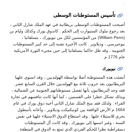
.
تأسيس المستوطنات الوسطى
أصبحت المستوطنات الوسطى بريطانية في عهد الملك شارل الثاني ،
بعد رجوع ملوك الستيوارت إلى الحكم . كاندوق يورك وكذلك وليام بن
(William Penn) من المؤسسين لكل من نيويورك ، بنسلفانيا ،
نيوجيرسي ، وديلاوير . كانت الأخيرة تشبه إلى حد كبير المستوطنات
الجنوبية ، وقد ظل حاكما بنسلفانيا إلى حين مجيء الثورة الأمريكية
عام 1776 م .
نيويورك
أنشئت هذه المستوطنة أصلا بواسطة الهولنديين ، وقد استوى علهيا
البريطانيون بعد حروب ثلاثة مع الهولنديين خلال القرن السابع عشر .
فقد وجد البريطانيون بأنها تفصل مستوطناتهم الجنوبية عن الشمالية ،
وبذلك تشكل خطرا على القسمين ، كما أنها كانت تنافسهم في تجارة
الفراء . ولذلك فقد منح الملك شارل الثاني أخيه دوق يورك في عام
1664 م الأرض الواقعة بين كونيكتيكت وديلاوير ، وأعانه بأسطول
بحري للاستيلاء عليها . وقد استطاع الدوق الاستيلاء علهيا في نفس
السنة ، وغير اسمها إلى نيويورك . وقد كانت أل المستوطنات
ديمقراطية نظرا للحكم الفردي الذي تمتع به الدوق في المنطقة .