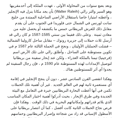
وبعد بضع سنوات من المحاولة الأولى ، عهدت الملكة إلى أحدمقربيها
وهو السير والتر رالي (Walter Raleih) بأن يجد مكانا ينزل فيه الإنجليز
، وأعطته امتيازا خاصا باستقلال الأراضي الساحلية الممتدة من خليج
سانت لورنس في الشمال حتى فلوريدا في الجنوب على أن يقدم
مقابل ذلك للعرش البريطاني خمس ما يكتشفه أو يحصل عليه من
معادن ثمينة . وعلى ذلك ففيما بين سنتي 1585-1587 م كان رالي قد
أرسل ثلاث حملات إلى جزيرة رونوك – مقابل ساحل كارولينا الشمالية
– فشلت الحملتان الأوليتان ، ونجح في الحملة الثالثة عام 1587 م في
تكوين مستوطنة على الساحل ، وأطلق رالي على تلك الأرض اسم
(فرجينيا) تيمنا بالملكة العذراء ، ولكن عند إبحار سفينة من بريطانيا
لتوصيل الإمدادات لهذه المستوطنة عام 1590 م ، فإن رجال السفينة لم
يجدوا أي أثر للمستوطنين هناك .
وهكذا انقضى القرن السادس عشر ، دون أن ينجح الإنجليز في إقامة
أي مستعمرة ثانية لهم في العالم الجديد . غير أن أهمية تلك الحملات
تكمن في أنها أعطت البحارة البريطانيين خبرة في التعامل مع البيئة
الجديدة وفي طرق الإبحار ، بحيث أدركوا أهمية اختيار المكان المناسب
الذي يلائم قدراتهم وإمكانياتهم البحرية في ذلك الوقت . وهكذا فإن
فرص نجاح الحملات الثانية كانت أفضل ، كما أن انتصار بريطانيا على
الأسطول الإسباني قد زاد من شجاعة وإصرار البريطانيين وحماسهم