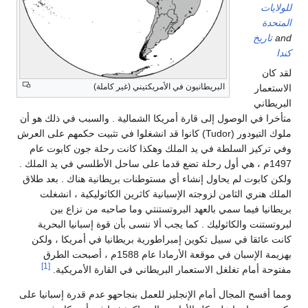
للولايات
المتحدة
and
تاريخ
كندا
لقد كان
البريطانيون في الأمريكتيني (غير كاملة)
الاستعمار
البريطاني
متأخرا في الوصول إلى قارة أمريكا الشمالية . والسبب في ذلك هو أن
ملوك التيودور (Tudor) كانوا قد انشغلوا في تثبيت حكمهم على العرش
وفي تركيز السلطة في يد الملك وهكذا كانت رحلة جون كابوت عام
1497م ، هي أول رحلة تضع قدما على ساحل الأطلسي في يد الملك .
ولكن كابوت لم يحاول إنشاء أي مستوطنات بريطانية هناك . بعد طلاق
الملك هنري الثامن لزوجته الإسبانية كاثرين الكاثوليكية ، انشغلت
بريطانيا فيما سمي بالعهد البروتستنتي وما صاحبه من نزاع بين
لبروتستنت والكاثوليك . كما يجب ألا ننسى بأن قوة إسبانيا البحرية
كانت عائقا في سبيل تكوين إمبراطورية بريطانيا في أمريكا ، ولكن
بهزيمة الإسبان في موقعة الأرمادا عام 1588م ، أصبحت الطرق
[1]
مفتوحة أمام تغلغل الاستعمار البريطاني في القارة الأمريكية.
ومما أفسح المجال أمام الإنجليز للعمل بنجاحهو عدم قدرة إسبانيا على