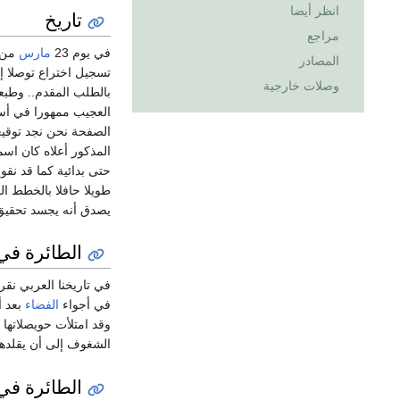
انظر أيضا
تاريخ
مراجع
في يوم 23
مارس
من 
المصادر
تسجيل اختراع توصلا إل
وصلات خارجية
بالطلب المقدم.. وطبعا
العجيب ممهورا في أس
الصفحة نحن نجد توقيعي
المذكور أعلاه كان اسم
حتى بدائية كما قد نق
طويلا حافلا بالخطط ا
يصدق أنه يجسد تحقيق 
الطائرة في 
في تاريخنا العربي نق
في أجواء
الفضاء
بعد أ
وقد امتلأت حويصلاتها
الشغوف إلى أن يقلدها
الطائرة في 