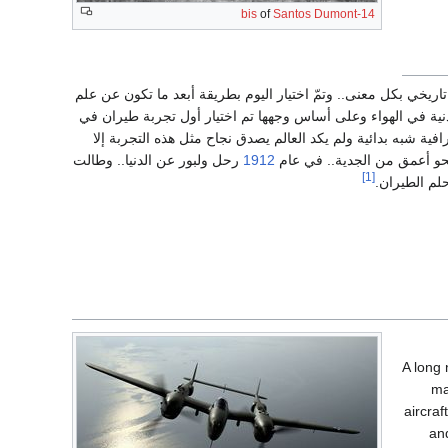
of
Santos Dumont
14-bis
نا.بقي اختيار يوم التجربة وهو يوم تاريخي بكل معنى.. وتمّ اختيار اليوم بطريقة أبعد ما تكون عن علم
نية في الهواء وعلى أساس وجهها تم اختيار أول تجربة طيران في
ية شبه بدائية ولم يكد العالم يصدق نجاح مثل هذه التجربة إلا
حو أعمق من الجدية.. في عام
1912
رحل ولبور عن الدنيا.. وطالت
[1]
لم الطيران.
A long 
ma
aircraf
and