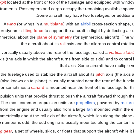
kpit
located at the front or top of the fuselage and equipped with windo
struments. Passengers and cargo occupy the remaining available space 
Some aircraft may have two fuselages, or additiona
A
wing
(or wings in a
multiplane
) with an
airfoil
cross-section shape, 
erodynamic
lifting force
to support the aircraft in flight by deflecting ai
ymmetrical about the
plane of symmetry
(for symmetrical aircraft). The wi
the aircraft about its
roll
axis and the ailerons control rotation
vertically usually above the rear of the fuselage, called a
vertical stabil
is (the axis in which the aircraft turns from side to side) and to control 
that axis. Some aircraft have multiple ver
 the fuselage used to stabilize the aircraft about its
pitch
axis (the axis 
(also known as tailplane) is usually mounted near the rear of the fusela
, or sometimes a
canard
is mounted near the front of the fuselage for t
pulsion units that provide thrust to push the aircraft forward through th
. The most common propulsion units are
propellers
, powered by
recipro
y from the engine and usually also from a large
fan
mounted within the e
etrically about the roll axis of the aircraft, which lies along the plane
e number is odd, the odd engine is usually mounted along the centerline
g gear
,
a set of wheels, skids, or floats that support the aircraft while it 