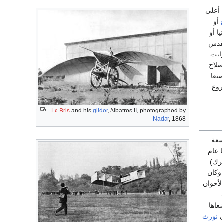
 أعلى
أو
ا أو
مقدس
ايت
صلاح
صنعا
وع ..
Le Bris
and his
glider
, Albatros II, photographed by
Nadar
, 1868
سعة
 عام
حرك)
وكان
لأخوان
عاها
نورث