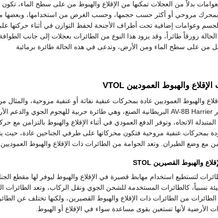
امات بدلاً من العجلات تمكنها من الإقلاع والهبوط من على سطح الماء، تكون 
دة بمحرك مروحي أو أكثر حسب حجمها، وحسب الغرض من استخدامها، وبعضها م
الجسم وعوامات إضافية تحت أطراف الأجنحة لحفظ التوازن في أثناء حركتها ع
لحالة زورقاً طائراً، وقد يزود هذا النوع من الطائرات بعجلات إلى جانب الطوافة
مل من على سطح الماء ومن الأرض، وتدعى في هذه الحالة طائرة برمائية
لإقلاع والهبوط العموديين VTOL
قلاع والهبوط العموديين عادة بمحركات عنفية نفاثة أو عنفية مروحية، والمثال من
الأول هو الطائرة هاريير AV-8B Harrier البريطانية الصنع، وهي طائرة حربية للهجوم الجوي والدعم 
متبدلة الاتجاه، وتوفر الدفع العمودي في أثناء الإقلاع والهبوط بالتزامن مع حرك
زودة بمحركات عنفية مروحية فتكون محركاتها على طرفي الجناحين عادة، حيث يت
امن مع وضع الطيران. وتعد الحوامة من الطائرات ذات الإقلاع والهبوط العموديين
لاع والهبوط القصيرين STOL
الطائرات لتستطيع استخدام مهابط قصيرة في الإقلاع والهبوط ليوفر لها مقطع الجن
ئة نسبياً، كالطائرات المستخدمة للشحن الجوي ونقل الركاب، وتعد الطائرات ال
طائرات من الطائرات ذات الإقلاع والهبوط القصيرين، ولكنها تختلف عن الطائ
 الأرضية لأنها تستعين بقوى مساعدة سواء في الإقلاع أو الهبوط.