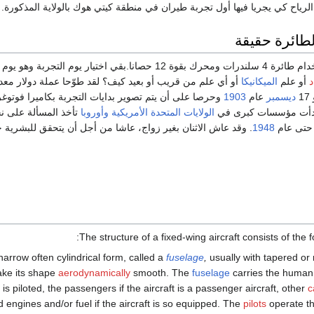
الرياح كي يجريا فيها أول تجربة طيران في منطقة كيتي هوك بالولاية المذكورة.
لطائرة حقيقة
واستعدا للتجربة باستخدام طائرة 4 سلندرات ومحرك بقوة 12 حصا
د
أو علم
الميكانيكا
أو أي علم من قريب أو بعيد كيف؟ لقد طوّحا عملة دولار معد
1
ديسمبر
عام
1903
وحرصا على أن يتم تصوير بدايات التجربة بكاميرا فوتوغراف
أت مؤسسات كبرى في
الولايات المتحدة الأمريكية
وأوروبا
تأخذ المسألة على ن
 حتى عام
1948
. وقد عاش الاثنان بغير زواج، عاشا من أجل أن يتحقق للبشرية ح
The structure of a fixed-wing aircraft consists of the f
narrow often cylindrical form, called a
fuselage
,
usually with tapered or
ke its shape
aerodynamically
smooth. The
fuselage
carries the huma
t is piloted, the passengers if the aircraft is a passenger aircraft, other
c
 engines and/or fuel if the aircraft is so equipped. The
pilots
operate th