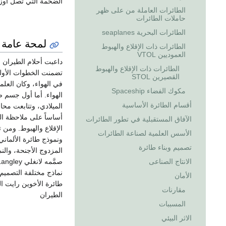
الضخمة التي تصل أوزا
الطائرات العاملة من على ظهر
حاملات الطائرات
الطائرات البحرية seaplanes
لمحة عامة
الطائرات ذات الإقلاع والهبوط
العموديين VTOL
داعبت أحلام الطيران 
الطائرات ذات الإقلاع والهبوط
تضمنت الخطوات الأولى
القصيرين STOL
في الهواء، وكان العل
مكوك الفضاء Spaceship
الهواء. أما أول جسم 
أقسام الطائرة الأساسية
الميلادي، وتتابعت محاو
أساساً على ملاحظة الط
الآفاق المستقبلية في تطور الطائرات
الأسس العلمية لصناعة الطائرات
تصميم وبناء طائرة
المزدوج الأجنحة، والن
الانتاج الصناعى
نماذج مختلفة التصميم
الأمان
مقارنات
الطيران
المسببات
الاثر البيئي