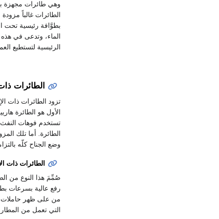
وهي طائرات مجهزة بعو
الطائرات غالباً مزو
بطوَّافة رئيسية تحت 
الماء، وتدعى في هذه ا
الرئيسية لتستطيع الع
الطائرات ذات ا
تزود الطائرات ذات الإ
تستخدم فوهات النفث ال
الطائرة. أما تلك الم
وضع الجناح كلّه بالتز
الطائرات ذات الإق
صُمِّمَ هذا النوع من 
رفع عالية بسرعات بطي
من على ظهر حاملات ال
التي تعمل من المطارات