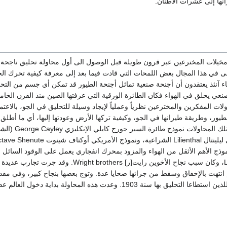
نها إلى عشرات الاطنان.
مخيلات المخترعين عبر قرون طويلة قبل الوصول الى أول محاولة تحليق ناجحة،
 في هذا المجال بعض اللمحات التي قادت فيما بعد إلى معرفة كيفية تحرك ا
ماء آنئذ يعتقدون أن أجنحة صنعية تماثل أجنحة الطيور قد تمكن أي جسم من التح
صنعي يحلق في الهواء فكان الطائرة الورقية التي عرفتها الصين منذ القرن الخا
لات المفكرين والمخترعين نظرياً وعملياً لإيجاد وسيلة للتحليق في الجو، بالاعتما
يور، وطريقة طيرانها في الجو، وكيفية تركها الأرض وعودتها إليها، أي ما أطلق 
ونموذج طائرة الألماني ليلينتال Lilienthal الشراعية، ونموذج الأمريكي أوكتاف شينوت e
موذج الأهم الأثقل من الهواء والمزود بمحرك انفجاري يعمل على الوقود السائل 
صمَّمه لانغلي Langley، وكان سبب نجاح الأخوين رايت[ر] Wright brothers. وقد جرت ت
 انتهت بالإخفاق وسقط من جرائها ضحايا عدة. وتوج بعضها بنجاح كبير، وفي مقدم
طائرة الأخوين رايت اللذين استطاعا التحليق بها سنة 1903. وعدت هذه المحاولة بداية دخول العال