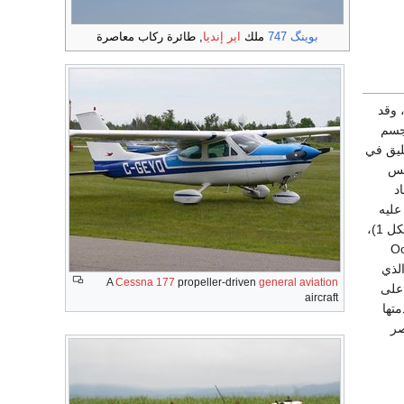
بوينگ 747
ملك
اير إنديا
, طائرة ركاب معاصرة
 وقد
لجسم
ليق في
مس
د
عليه
الإقلاع والهبوط. ومن تلك المحاولات نموذج طائرة السير جورج كايلي الإنكليزي George Cayley (الشكل 1)،
Octave Shenut
الذي
A
Cessna 177
propeller-driven
general aviation
جارب عديدة على
aircraft
تها
م عصر