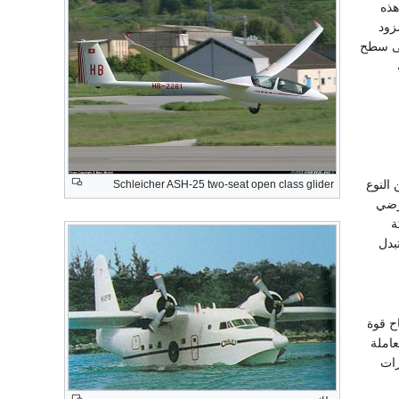
هذه
زود
لى سطح
 النوع
Schleicher ASH-25 two-seat open class glider
الأرضي
ة
بدل
اح قوة
عاملة
رات