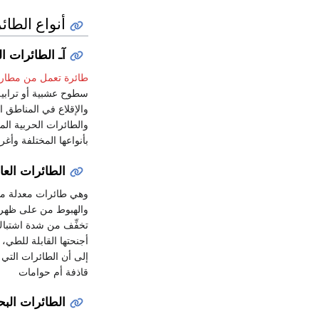
أنواع الطائ
آـ الطائرات 
طائرة تعمل من مطار
سطوح عشبية أو ترابية
والإقلاع في المناطق ا
بأنواعها المختلفة وأغ
الطائرات الع
وهي طائرات معدلة من 
والهبوط من على ظهر ال
تخفِّف من شدة اشتباك
أجنحتها القابلة للطي،
إلى أن الطائرات الت
قاذفة أم حوامات
الطائرات البحرية nes