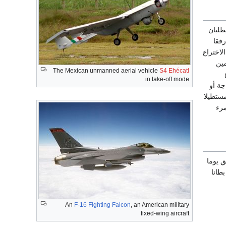
طلبان
رفقا
لاختراع
مين
The Mexican unmanned aerial vehicle
S4 Ehécatl
in take-off mode
جة أو
ستطيلا
مرء
ق يوما
طانا
An
F-16 Fighting Falcon
, an American military
fixed-wing aircraft