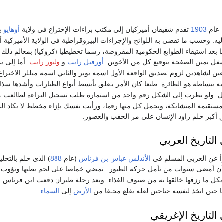
عام
1903
تقدم شقيقان أميركيان إلى مكتب براءات الإختراع في ولاية
أوهايو
ي
يه. وحسب ما تقضي به اللوائح والإجراءات البيروقراطية في الولاية الأميركية أ
 بعد استيفاء الطوابع الحكومية المفروضة، رسما تخطيطيا (كروكيا) بمعالم ذلك ا
فل يمين الصفحة بتوقيع كل من الأخوين:
أورفيل رايت
و
ولبور رايت
. أما إلى ي
ن لشاهدين لزوم تصديق الواقعة الأول اسمه بوير والثاني اسمه ميللر.الاختراع
ه ببساطة هو:الطائرة. طبعا كان الأمر يتعلق بأبسط أنواع الطيارات وأشدها سذا
ول. ولو نظرت إلى الشكل رقم واحد من استمارة طلب تسجيل البراءة لطالعت م
لمستقيمة المتشابكة، ويحمل كل منها رقما، ورأيت نفسك بإزاء مخطط لا يكاد ال
أكبر حلم راود الإنسان على مر الحقب والعصور.
التاريخ العربي
رأ عن العربي المسلم في
الأندلس
عباس بن فرناس
(عام
888
) الذي حلم بالتحلي
ن أمضى سنوات من تأمل حركة الطيور.. تمضي خماصا على لحم بطنها وتؤوب ب
 بكل ما رزقها خالقها به من صنوف الغذاء. وبعد رحلة طيران دفعت ابن فرناس
 حين اتخذ لنفسه جناحين لعله يقلع محلقا من
الأرض
إلى
السماء
..
التاريخ الإغريقي