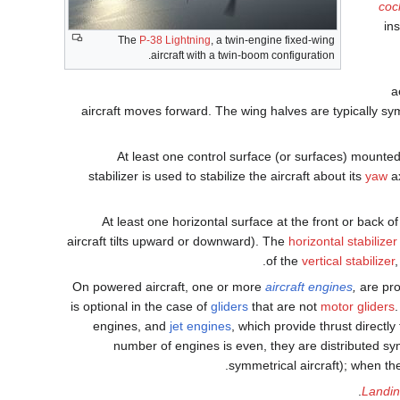
coc
in
The
P-38 Lightning
, a twin-engine fixed-wing
aircraft with a twin-boom configuration.
a
aircraft moves forward. The wing halves are typically s
At least one control surface (or surfaces) mounted 
stabilizer is used to stabilize the aircraft about its
yaw
ax
At least one horizontal surface at the front or back of
aircraft tilts upward or downward). The
horizontal stabilizer
of the
vertical stabilizer
On powered aircraft, one or more
aircraft engines
,
are pro
is optional in the case of
gliders
that are not
motor gliders
engines, and
jet engines
, which provide thrust directl
number of engines is even, they are distributed symm
symmetrical aircraft); when th
Landin