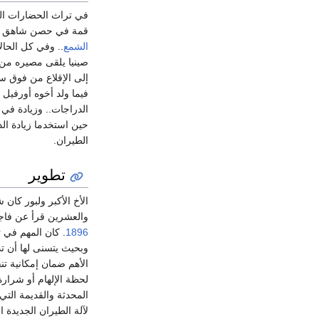
في تراث الحضارات الك
قمة في حصن شاهق مزو
الشمع
.. وفي كل الحال
صينيا يلقى مصيره من 
إلى الإقلاع من فوق 
فيما ولد أخوه أورفيل
الدراجات.. وزيادة ف
حين استخدما زيادة ال
الطيران.
تطوير
الأخ الأكبر ولبور كان
والعشرين قرأ عن فاجع
1896
. كان المهم في ت
وبحيث يتسنى لها أن ت
الأهم ضمان إمكانية تن
لحظة الإلهام أو شرارة
المحدثة والقديمة التي 
لآلة الطيران الجديدة 