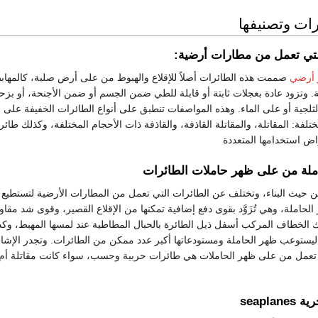
رات وتصنيفها
التي تعمل من مطارات أرضية:
 أرضي
صممت هذه الطائرات أصلاً للإقلاع والهبوط من على أرض صلبة، كالمهاب
. وتزود عادة بعجلات ثابتة أو قابلة للطي ضمن الجسم أو ضمن الأجنحة، أو ب
لثلجية أو على الماء. وهذه المواصفات تنطبق على أنواع الطائرات الخفيفة على ا
راض استخدامها المتعددة
املة من على ظهر حاملات الطائرات
حيث البناء، وتختلف عن الطائرات التي تعمل من المطارات الأرضية لتستطيع ال
حاملة، وهي تُزَوَّد بقوى دفع إضافية تمكنها من الإقلاع القصير، وقوى شد مقاو
 الخطاف المركب أسفل ذيل الطائرة بالحبال المطاطية عند لمسها المهبط، وكذل
 ليستوعب ظهر الحاملة ومستودعاتها أكبر عدد ممكن من الطائرات. وتجدر الإشار
ي تعمل من على ظهر الحاملات هي طائرات حربية وحسب، سواء كانت مقاتلة أم 
seapla