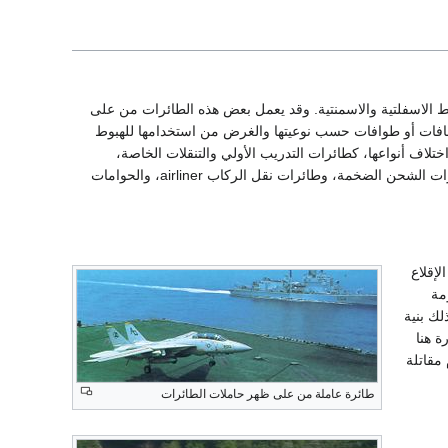
ط الاسفلتية والاسمنتية. وقد يعمل بعض هذه الطائرات من على
زحافات أو طوافات حسب نوعيتها والغرض من استخدامها للهبوط
ختلاف أنواعها، كطائرات التدريب الأولي والتنقلات الخاصة،
والطائرات الحربية المختلفة: المقاتلة، والمقاتلة القاذفة، والقاذفة ذات الأحجام المختلفة، وكذلك طائرات الشحن الضخمة، وطائرات نقل الركاب airliner، والحوامات
إقلاع
مة
ك بنية
ة هنا
مقاتلة
طائرة عاملة من على ظهر حاملات الطائرات