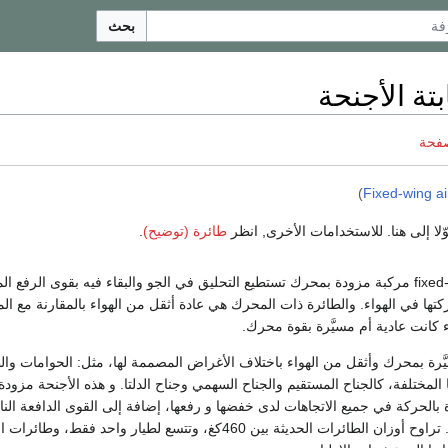
بحث
بتة الأجنحة
صفحة
)
Fixed-wing ai
وّلا إلى هنا. للاستخدامات الأخرى, انظر
طائرة (توضيح)
.
fixed-wing aircraft مركبة مزودة بمحرك تستطيع التحليق في الجو والبقاء فيه بقوى الرفع ال
ها في الهواء. والطائرة ذات المحرك هي عادة أثقل من الهواء بالمقارنة مع الم
 كانت عادية أم مسيَّرة بقوة محرك.
َّرة بمحرك وأثقل من الهواء باختلاف الأغراض المصممة لها، مثل: الحوامات وال
المختلفة، كالجناح المستقيم والجناح السهمي وجناح الدلتا. و هذه الأجنحة مزودة
بالحركة في جميع الاتجاهات لدى خفضها و رفعها، إضافة إلى القوى الدافعة الن
المحركات المزودة بها. تراوح أوزان الطائرات الحديثة بين 460كغ، وتتسع لطيار واحد فقط، وطائ