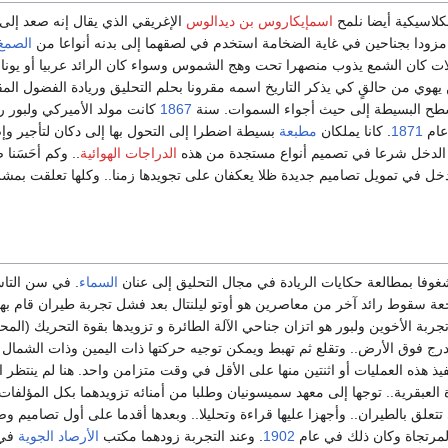
لاسيكية أيضا نلمح
اسمإيكاروس بن ديدالوس
الإغريقي الذي يقال إنه صعد إلى
دا بجناحين في غاية الضخامة استخدم في لصقهما إلى بدنه أنواعا من
الصمغ
ات كان الشمع يذوب منصهرا تحت وهج الشموس وسواء كان الرائد عربيا أو يوناني
يهوي من حالقٍ كي يذكر التاريخ اسمه مقرونا بحلم التحليق وريادة الفضول ال
سطح البسيطة إلى حيث أجواء السموات. سنة
1867
كانت مولد الأميركي ولبور ر
 عام
1871
. كانا يملكان
مطبعة
بسيطة اضطرا إلى التحول بها إلى دكان لتأجير وإ
ي الدخل شرعا في تصميم أنواع مستجدة من هذه
الدراجات الهوائية
.. وكم أحَسَنا 
دخل في تمويل تصاميم جديدة ظلا يعكفان على تجويدها زمنا.. وكلها تعلقت بمشر
 شغوفا بمطالعة حكايات الريادة في مجال التحليق إلى عنان
السماء
. في سن التا
ة سقوط رائد آخر من معاصرين هو أوتو ليلنتال بعد فشل تجربة طيران قام بها
جربة الأخوين ولبور هو اتزان جناحي الآلة الطائرة و تزويدها بقوة التحريك (الم
درج فوق الأرض.. وتقلع ثم تهبط ويمكن توجيه حركتها ذات اليمين وذات الشمال 
فيذ هذه العمليات أو اثنتين منها على الأقل في وقت متزامن واحد. هنا لم ينتظر ا
 العبقرية.. توجها إلى معهد سميسونيان وطلبا من أمنائه تزويدهما بكل المؤلفات
تتعلق بالطيران.. وأجهزا عليها قراءة وتحليلا.. وبعدها أقدما على أول تصاميم وض
المرتجاة وكان ذلك في عام
1902
. وعند التجربة زودهما مكتب
الأرصاد الجوية
في