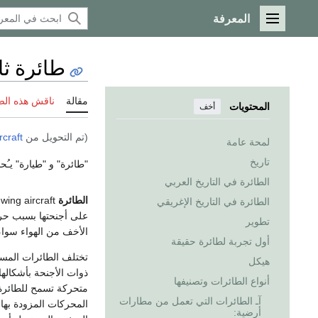
المعرفة
القائمة الرئيسية
طائرة ثا
مقالة
ناقش هذه ال
المحتويات
أخف
(تم التحويل من
rcraft
لمحة عامة
تاريخ
"طائرة" و "طيارة" يـُح
الطائرة في التاريخ العربي
الطائرة
الطائرة في التاريخ الإغريقي
على أجنحتها بسبب حركت
تطوير
الأخف من الهواء سواء
أول تجربة لطائرة حقيقة
تختلف الطائرات المسي
هيكل
ذوات الأجنحة بأشكالها 
أنواع الطائرات وتصنيفها
متحركة تسمح للطائرة 
آـ الطائرات التي تعمل من مطارات
أرضية: