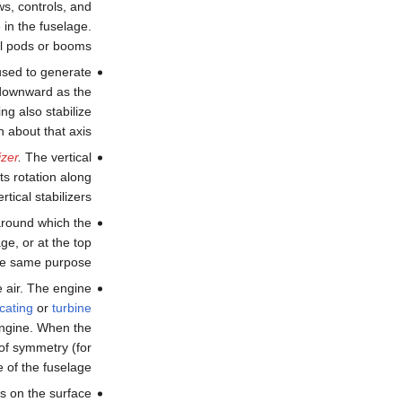
ws, controls, and
in the fuselage.
l pods or booms.
used to generate
r downward as the
ng also stabilize
 about that axis.
izer
.
The vertical
its rotation along
tical stabilizers.
around which the
ge, or at the top
he same purpose.
e air. The engine
cating
or
turbine
ngine. When the
 of symmetry (for
 of the fuselage.
is on the surface.