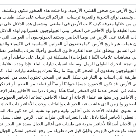
اريخ الأرض من صخور القشرة الأرضية. وما فتئت هذه الصخور تتكون وتنكشف ث
 وتسمى نواتج التجوية والتعرية ترسبات . تتراكم الترسبات على شكل طبقات و
ن من خلالها معرفة كيف كانت الأرض في الماضي. وتشتمل هذه الدلائل على ت
 الطبقة وأنواع الأحافير في الصخر. يبني الجيولوجيون تفسيراتهم لهذه الدلائ
ات الحادثة على الأرض في يومنا الحاضر. ويعتقد الجيولوجيون أن العوامل ال
ن عملت عبر تاريخ الأرض. كما يعتقدون أن القوانين الأساسية في الكيمياء والفيزي
في السابق. ويطلق على هذه الفكرة قانون التناسق وأحيانًا تعرف بـالحاضر مفت
ي مشاهدات علامات النِّيمْ (التموُّجات) المتشكلة في الرمل على شاطئ أو في ن
م نتيجة للتحرك الطولي للرمل بوساطة انسياب تيارات الماء. فإذا وجدت علامات
يولوجيين يعتقدون أن الصخر كان يومًا ما رملاً تحرك بوساطة تيارات الماء. كم
طريقة التي انساب بها التيار في شكل النيم في الصخر. تحتوي العديد من الصخو
 الأرض. قد تكون الأحفورة جسمًا حيوانىًا أو سِنّاً أو قطعة من العظم، أو قد ت
لت في الصخر عندما كان الصخر راسبًا هشًا. وتعرف دراسة الأحافير بعلم الإحاثة
أحافير ودراستها هم علماء الإحاثة أو علماء الأحافير. تساعد الأحافير الجيولوج
خور والزمن الذي عاشت فيه الحيوانات والنباتات. وجدت الأحافير ذات الحياة
 تحتوي الطبقات الأحدث على أحافير نباتية وحيوانية تشبه إلى حد كبير تلك الموج
ء. تعطي الأحافير أيضًا دلائل على التغيرات التي طرأت على الأرض. فعلى سبيل ا
 الأحيان أصدافًا لأحافير بحرية في طبقات في أعالي الجبال بعيدة عن البحر. تد
طبقة تكونت في قاع بحر وَحْلِيّ قبل فترة طويلة من رفع الصخور لتشكل الجبال