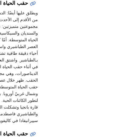
حقب الحياة ا
من الأقدم إلى الأحدث:
مجموعتين متميزتين: عا
والسنديان والسيكاسية
الحياة المتوسطة. أمّا
العصر الطباشيري واست
أحياء دقيقة طافية تش
بـالطباشير. واشتق الع
في أثناء حقب الحياة 
الديناصورات، وهي مجمو
الحقب. ظهر خلال عصر 
حقب الحياة المتوسطة 
وشمال غربيّ أوروبا. 
لتطور الكائنات الحية
قارة بانجيا وتشكلت ال
والطباشيري فاصطدمت 
سييرانيفادا في كاليفور
حقب الحياة ال