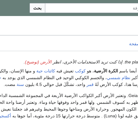
بحث
صفحة
الأرض (توضيح)
.
أيضا باسم
الكرة الأرضية
، هو
كوكب
تعيش فيه
كائنات حية
و منها الإنسان، والك
كبر
نظام شمسي
، والجسم الكوكبي الوحيد في النظام الشمسي الذي يوجد به
ح
نا هذا، كوكب الأرض لَهُ
قمر
واحد، تشكّلَ قبل حوالي 4.5 بليون
سنة
مضت.
يطلق عليها بالإغريقية Geia. وتعتبر الأرض أكبر الكواكب الأرضية الأربعة في المجموعة الشمسبة ا
هر به كسوف الشمس. ولها قمر واحد وفوقها حياة وماء. وتعتبر أرضنا واحة الحي
كون المهجور. وحرارة الأرض ومناخها وجوها المحيط وغيرهم قد جعلتنا نعيش ف
رتها 15 درجة مئوية، أما جوها به
أكسجي