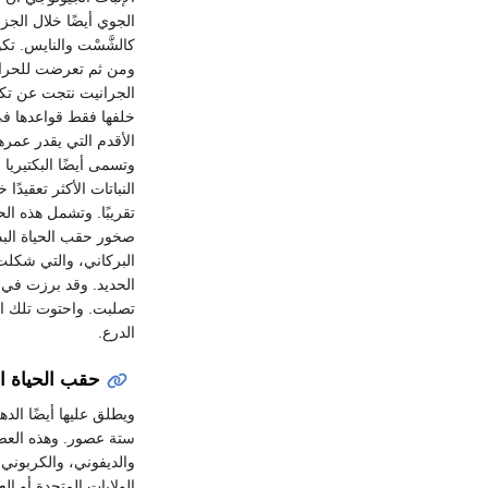
الجوي أيضًا خلال الجز
كالشَّسْت والنايس. تك
ومن ثم تعرضت للحرار
الجرانيت نتجت عن تكون
خلفها فقط قواعدها في 
وتسمى أيضًا البكتيريا 
تقريبًا. وتشمل هذه الح
صخور حقب الحياة البدا
الحديد. وقد برزت في 
تصلبت. واحتوت تلك ا
الدرع.
حقب الحياة ا
ستة عصور. وهذه العصو
والديفوني، والكربوني
الولايات المتحدة أو ا