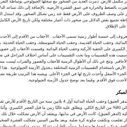
ير مكتمل للأرض. دمرت العديد من الصخور مع سجلها الجيولوجي بوساطة التعرية
رت بالضغط والحرارة في عمق القشرة الأرضية. بالإضافة إلى ذلك تساعد الدل
ر على وصف الظروف على الأرض فقط عند زمن تشكل الصخور. وقد استدل الج
طة تجميع بعض الدلائل من صخور ذات أعمار مختلفة ولكن تاريخ الأرض الكا
على الإطلاق.
عروف إلى خمسة أطوار زمنية تسمى الأحقاب . الأحقاب من الأقدم إلى الأحدث 
اة البدائية، وحقب الحياة القديمة، وحقب الحياة المتوسطة، وحقب الحياة الحديثة.
لكمبري على الحقبة الأركية وحقب الحياة البدائية. وقسمت الأحقاب إلى عصو
وسميت هذه التقسيمات وما تحت التقسيمات على أساس اختلاف المراحل في تطور
أحافير. ونتج عن ذلك أن الأطوال الزمنية للأحقاب والعصور والفترات ليست متس
الأرض باستخدام التقسيمات الزمنية المختلفة بـجدول الأزمنة الجيولوجية . هذا 
الجزء الأسفل وأحدث تاريخ لها في الجزء الأعلى. ويشبه هذا الترتيب طريقة تش
أحدث فوق الأقدم. وفيما بعد نوضح جدول الأزمنة الجيولوجية.
لمبكر
تمثل الحقبة الأركية (الدهر العتيق) وحقب الحياة البدائية أول 4 بلايين سنة من التاريخ ال
هذا الطول الزمني حوالي 80% من التاريخ الكلي. ويطلق عليه غالبًا زمن ما قبل العصر الكمبري. وأث
كية (الدهر العتيق)، كانت الأرض في بدايتها، ويعتقد أن الأرض تشكلت خلال تلك 
از تقلصت وتكثفت مكونة كرة صلبة. وبعد ملايين السنين تشكلت القشرة الصخر
القشرة تكرر انصهارها وتصلبها. وبدأت القارات تتشكل وتنمو. وتكونت المحيطات