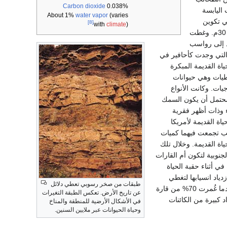
Carbon dioxide
0.038%
 اليابسة
About 1%
water vapor
(varies
ي تكوين
[8]
with
climate
)
البذور. هناك أشكال مختلفة من النباتات ظهرت في أثناء العصر الكربوني العلوي، بعضها يصل ارتفاعه 30م. وغطت
د إلى رواسب
 التي وجدت كأحافير في
اة القديمة المبكرة
طيات وهي حيوانات
ات. وكانت الأنواع
محتمل أن يكون السمك
ء وذات أظهر فقرية
اة القديمة لأمريكا
يب تجمعت فيهما كميات
ة القديمة. وخلال تلك
جنوبية لتكون أم القارات
ي أثناء حقبة الحياة
ياد انسيابها لتغطي
طبقات من صخر رسوبي تعطي دلائل
المناطق المنخفضة والمنبسطة من الدِّرْع. وحدث أكبر تلك الفيضانات في أثناء العصر الأوردوفيشي عندما غُمرت 70% من قارة
عن تاريخ الأرض. تعكس الطبقة التغيرات
د كبيرة من الكائنات
في الأشكال الأرضية للمنطقة والمناخ
وحياة الحيوانات عبر ملايين السنين.