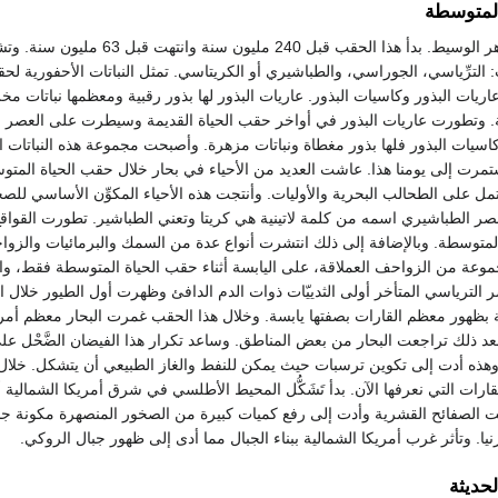
لمتوسطة
ويطلق عليها أيضًا: الدهر الوسيط. بدأ هذا الحقب ق
 الترِّياسي، الجوراسي، والطباشيري أو الكريتاسي. تمثل النباتات الأحفورية لح
ريات البذور وكاسيات البذور. عاريات البذور لها بذور رقبية ومعظمها نباتات 
. وتطورت عاريات البذور في أواخر حقب الحياة القديمة وسيطرت على العصر 
 كاسيات البذور فلها بذور مغطاة ونباتات مزهرة. وأصبحت مجموعة هذه النباتات 
مرت إلى يومنا هذا. عاشت العديد من الأحياء في بحار خلال حقب الحياة المتوس
تمل على الطحالب البحرية والأوليات. وأنتجت هذه الأحياء المكوِّن الأساسي ل
صر الطباشيري اسمه من كلمة لاتينية هي كريتا وتعني الطباشير. تطورت القواقع 
المتوسطة. وبالإضافة إلى ذلك انتشرت أنواع عدة من السمك والبرمائيات والز
عة من الزواحف العملاقة، على اليابسة أثناء حقب الحياة المتوسطة فقط، وانته
الترياسي المتأخر أولى الثدييّات ذوات الدم الدافئ وظهرت أول الطيور خلال ا
بظهور معظم القارات بصفتها يابسة. وخلال هذا الحقب غمرت البحار معظم أمريك
بعد ذلك تراجعت البحار من بعض المناطق. وساعد تكرار هذا الفيضان الضَّحْل 
. وهذه أدت إلى تكوين ترسبات حيث يمكن للنفط والغاز الطبيعي أن يتشكل. خلا
قارات التي نعرفها الآن. بدأ تَشَكُّل المحيط الأطلسي في شرق أمريكا الشمالية
الصفائح القشرية وأدت إلى رفع كميات كبيرة من الصخور المنصهرة مكونة جب
نيا. وتأثر غرب أمريكا الشمالية ببناء الجبال مما أدى إلى ظهور جبال الروكي.
حديثة