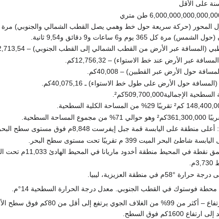
 (المسافة عبر الأرض من القطب الشمالي إلى القطب الجنوبي) – 12,713,54 كم.
افة عبر الأرض عند خط الاستواء) – 12,756,32كم.
افة حول الأرض عبر القطبين) – 40,008كم.
لمسافة حول الأرض على طول خط الاستواء) ـ 40,075,16كم.
 الإجمالية509,700,000كم².
المساحة السطحية.
نطقة على اليابسة قمة جبل إيفرست 8,848م فوق مستوى سطح البحر.
البحر الميت 399 م تقريبًا تحت مستوى سطح البحر.
قطة في المحيط منطقة أخدود ماريانا في المحيط الهادئ 11,033م تحت السطح.
م.
58م في منطقة العزيزية، ليبيا.
الغلاف الجوي: الارتفاع – أكثر من 99% من الغلاف 
ع 1600كم فوق السطح.