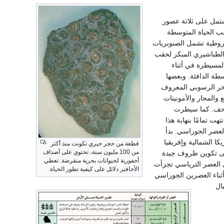
بل 240 مليون سنة وانتهت قبل 63 مليون سنة. وتشتمل على ثلاثة عصور
قب الحياة المتوسطة
مخروطية تشمل الصنوبريات
الطباشيري المبكر لحقب
المسيطرة في أثناء
طة الدافئة. وبعضها
لصخر الرسوبي المعروف
والمحار والأمونيتات
واحف. كما سيطرت
ت تمامًا بنهاية هذا
لعصر الجوراسي. بدأ
ا الشمالية وإفريقيا
قطعة من حجر جيري تكونت منذ أكثر
من 100 مليون سنة، تحتوي على أصداف
على تكوين ظروف جيدة
أحفورية لحيوانات بحرية منقرضة. تعطي
ل العصر الترياسي تجزأت
الأحافير دلائل على كيفية تطور الحياة.
 أثناء العصرين الجوراسي
ال