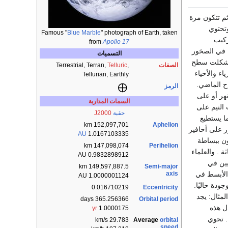
م تتكون مرة
تحتوي
Famous "
Blue Marble
" photograph of Earth, taken
ركيب
from
Apollo 17
ل في الصخور
التسميات
تي شكلت سطح
الصفات
,
Telluric
Terrestrial, Terran,
اء والأحياء
Tellurian, Earthly
اح الماضي.
الرمز
هر أو على
السمات المدارية
 النيم على
حقبة
J2000
ا يستطيع
152,097,701 km
Aphelion
ر على أحافير
AU
1.0167103335
كون ببساطة
147,098,074 km
Perihelion
 . والعلماء
0.9832898912 AU
يين في
Semi-major
149,597,887.5 km
axis
 الأبسط في
1.0000001124 AU
ودة حاليًا.
0.016710219
Eccentricity
لمثال: يجد
Orbital period
365.256366 days
ل هذه
yr
1.0000175
. تحوي
Average
orbital
29.783 km/s
speed