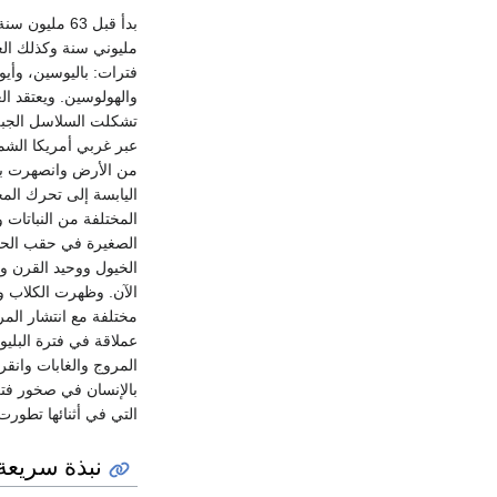
بدأ قبل 63 م
مليوني سنة وكذلك الع
فترات: باليوسين، وأي
والهولوسين. ويعتقد ال
تشكلت السلاسل الجبلية
عبر غربي أمريكا الشما
من الأرض وانصهرت بعد 
اليابسة إلى تحرك المج
المختلفة من النباتات و
الصغيرة في حقب الحيا
الخيول ووحيد القرن وا
الآن. وظهرت الكلاب و
مختلفة مع انتشار المر
عملاقة في فترة البلي
المروج والغابات وانق
بالإنسان في صخور فتر
التي في أثنائها تطورت
نبذة سريعة