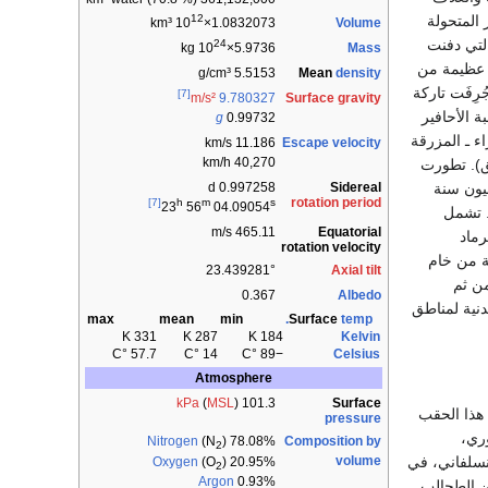
 المتحولة
12
Volume
km³
1.0832073×10
التي دفنت
24
Mass
kg
5.9736×10
 عظيمة من
Mean
density
5.5153 g/cm³
رِفَت تاركة
[7]
Surface gravity
m/s²
9.780327
ة الأحافير
g
0.99732
لخضراء ـ المزرقة
Escape velocity
11.186 km/s
40,270 km/h
يق). تطورت
Sidereal
ال حقب الحياة البدائية. وظهرت أحافير أول الحيوانات في الصخور قبل 700 مليون سنة
0.997258 d
rotation period
[7]
h
m
s
23
56
04.09054
. تشمل
Equatorial
465.11 m/s
رماد
rotation velocity
كميات ضخمة من خام
Axial tilt
23.439281°
من ثم
0.367
Albedo
نية لمناطق
max
mean
min
Surface
temp.
331 K
287 K
184 K
Kelvin
57.7 °C
14 °C
−89 °C
Celsius
Atmosphere
Surface
kPa
(
MSL
)
101.3
ت قبل 240 مليون سنة. ويشمل هذا الحقب
pressure
وري،
Nitrogen
(N
)
78.08%
Composition by
2
نسلفاني، في
volume
Oxygen
(O
)
20.95%
2
Argon
0.93%
من الطحالب