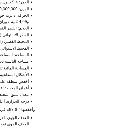
العمر: 5,4 بليون سنة على الأقل
الوزن: 6,000,000,000,000,000,000,000 طن متري
و4,09 ثانية. دوران (حول الشمس) مرة كل 365 يوم و6 ساعات و9 دقائق و9,54 ثانية.
الحجم: القطر القطبي
القطر الاستوائي (المس
المحيط القطبي (المس
المحيط الاستوائي (ا
المساحة: المساحة السطحية
مساحة اليابسة 148,400,000 كم² تقريبًا 29% من المساحة الكلية السطحية.
المساحة المائية تقريبًا 361,300,000كم² وهو حوالي 71% من مجموع 
الأشكال السطحية: أعلى م
أخفض منطقة على اليابسة شاطئ 
أعماق المحيط: أعمق ن
معدل عمق المحيط 3,730
درجة الحرارة: أعلى درجة حرارة °
وأخفضها °-89,6م في محطة فوستوك في القطب الجنوبي. معدل درجة الحرارة السطحية 14°م.
الغلاف الجوي توجد إلى ارتفا