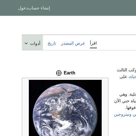
إنشاء حساب
دخول
اقرأ
عرض المصدر
تاريخ
أدوات
وكب الثالث
Earth
ياة
، على
لداخلية. وهي
اة حتي الآن
وقها.
ن
ونيتروجين