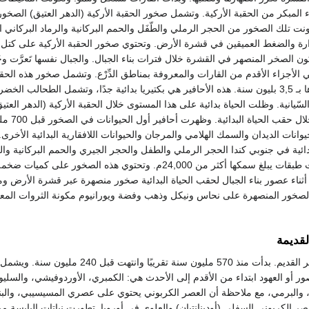
ء المبكر من الحقبة الأركية. وتشمل صخور الحقبة الأركية (الدهر العتيق) الصخور
ونت تلك الصخور من الحجر الرملي والطّفَل والحمم البركانية والرماد البركاني 
ة والضغط العميقين في قشرة الأرض. وتحتوي صخور الحقبة الأركية على كتل
 الصخر المنصهر في القشرة خلال فترات بناء الجبال. والجبال نفسها تَعرَّت وجُ
الأجزاء الأقدم من القارات والمعروفة بمناطق الدِّرْع. وتشمل صخور هذه الحقب
الأقدم التي يقدر عمرها بـ 3,5 بليون سنة. هذه الأحافير هي بكتيريا بدائية جدًا، وتشمل الطحالب ا
السّيانية. وظلت الحياة بدائية على هذا المستوى خلال الحقبة الأركية (الدهر العت
النباتات الأكثر تعقيدًا خل
يوانات الديدان والسمك الهلامي والمرجان والحيوانات اللافقارية البدائية الأخرى
ئية في جنوبي كندا الحجر الرملي والطفل والحجر الجيري والحمم البركانية وال
البركاني، والتي شكلت طبقات يبلغ سمكها أكثر من 24,000م. وتحتوي هذه الصخور على 
أثناء عصور بناء الجبال لحقب الحياة البدائية صخور منصهرة عبر قشرة الأرض و
لصخور المنصهرة على نحاس ونيكل وذهب وفضة ويورانيوم مكونة الثروات المعد
لقديمة
ويطلق عليها أيضًا الدهر القديم. بدأت منذ 570 مليون سنة تقريبًا وانته
ر أو العهود ابتداء من الأقدم إلى الأحدث هي: الكمبري، الأوردوفيشي، والسلي
، والبرمي، مع ملاحظة أن العصر الكربوني يحتوي على عصري المسيسيبي، والب
لعصر الكربوني السفلي (أودينانتيان) والعلوي في أوروبا. تطورت نباتات اليابسة 