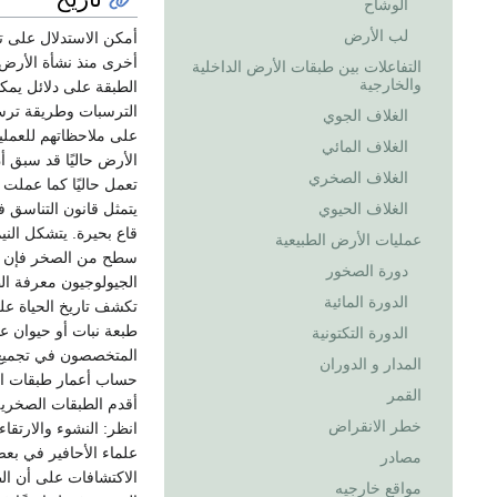
الوشاح
لب الأرض
أمكن الاستدلال على ت
أخرى منذ نشأة الأرض.
التفاعلات بين طبقات الأرض الداخلية
والخارجية
الطبقة على دلائل يمك
الترسبات وطريقة ترسب
الغلاف الجوي
على ملاحظاتهم للعملي
الغلاف المائي
الأرض حاليًا قد سبق أ
الغلاف الصخري
تعمل حاليًا كما عملت 
الغلاف الحيوي
يتمثل قانون التناسق ف
قاع بحيرة. يتشكل الني
عمليات الأرض الطبيعية
سطح من الصخر فإن الج
دورة الصخور
الجيولوجيون معرفة ال
الدورة المائية
تكشف تاريخ الحياة على
طبعة نبات أو حيوان عم
الدورة التكتونية
المتخصصون في تجميع ال
المدار و الدوران
حساب أعمار طبقات الص
القمر
أقدم الطبقات الصخرية.
خطر الانقراض
انظر: النشوء والارتقا
علماء الأحافير في بعض
مصادر
الاكتشافات على أن ال
مواقع خارجيه