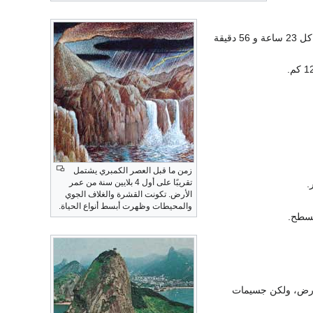
الحركة: دائرية حول المحور (حركة سريعة حول خط وهمي يصل القطب الشمالي والجنوبي) مرة كل 23 ساعة و 56 دقيقة
زمن ما قبل العصر الكمبري يشتمل
تقريبًا على أول 4 بلايين سنة من عمر
الأرض. تكونت القشرة والغلاف الجوي
والمحيطات وظهرت أبسط أنواع الحياة.
الجوي يرتفع إلى أقل من 80كم فوق سطح الأرض، ولكن جسيمات