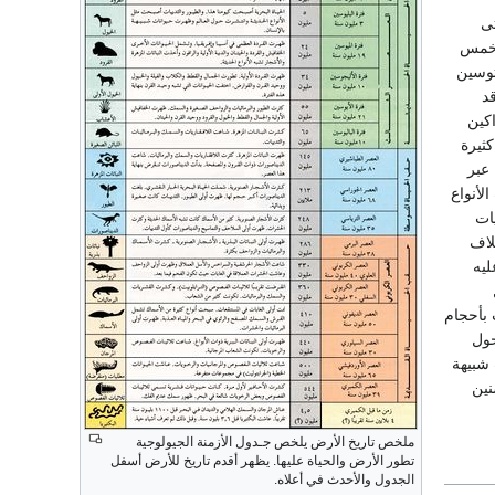
تى
ى خمس
توسين
د
اكين
كثيرة
 عبر
لأنواع
يات
لاف
ليه
 بأحجام
حول
 شبيهة
نين
ملخص تاريخ الأرض يلخص جـدول الأزمنة الجيولوجية
تطور الأرض والحياة عليها. يظهر أقدم تاريخ للأرض أسفل
الجدول والأحدث في أعلاه.