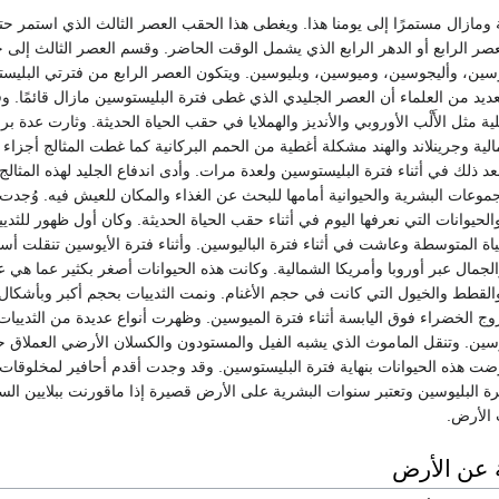
ليون سنة ومازال مستمرًا إلى يومنا هذا. ويغطى هذا الحقب العصر الثالث الذي استمر ح
صر الرابع أو الدهر الرابع الذي يشمل الوقت الحاضر. وقسم العصر الثالث إل
وسين، وأليجوسين، وميوسين، وبليوسين. ويتكون العصر الرابع من فترتي البليس
عديد من العلماء أن العصر الجليدي الذي غطى فترة البليستوسين مازال قائمًا. وق
 مثل الأَلْب الأوروبي والأنديز والهملايا في حقب الحياة الحديثة. وثارت عدة بر
لية وجرينلاند والهند مشكلة أغطية من الحمم البركانية كما غطت المثالج أجزاء 
ذلك في أثناء فترة البليستوسين ولعدة مرات. وأدى اندفاع الجليد لهذه المثالج
موعات البشرية والحيوانية أمامها للبحث عن الغذاء والمكان للعيش فيه. وُجدت ا
الحيوانات التي نعرفها اليوم في أثناء حقب الحياة الحديثة. وكان أول ظهور للثدي
ة المتوسطة وعاشت في أثناء فترة الباليوسين. وأثناء فترة الأيوسين تنقلت أس
لجمال عبر أوروبا وأمريكا الشمالية. وكانت هذه الحيوانات أصغر بكثير عما هي ع
القطط والخيول التي كانت في حجم الأغنام. ونمت الثدييات بحجم أكبر وبأشكال
وج الخضراء فوق اليابسة أثناء فترة الميوسين. وظهرت أنواع عديدة من الثدييات
وسين. وتنقل الماموث الذي يشبه الفيل والمستودون والكسلان الأرضي العملاق 
رضت هذه الحيوانات بنهاية فترة البليستوسين. وقد وجدت أقدم أحافير لمخلوقات
ة البليوسين وتعتبر سنوات البشرية على الأرض قصيرة إذا ماقورنت ببلايين الس
 الأرض.
 عن الأرض