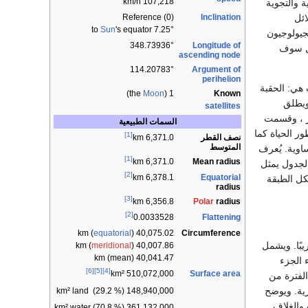
107,218 km/h
 والتجوية
ائل
Inclination
Reference (0)
Sun
's equator
7.25° to
يولوجيون
Longitude of
348.73936°
مل سوف
ascending node
Argument of
114.20783°
perihelion
هي: الحقبة
)
Moon
1 (the
Known
 ويطلق
satellites
ر ، وقسمت
السمات الطبيعية
 الحياة كما
[1]
نصف القطر
6,371.0 km
المتوسط
اوية. يُعرف
[1]
Mean radius
6,371.0 km
الجدول يمثل
[2]
Equatorial
6,378.1 km
كل الطبقة
radius
[3]
Polar
radius
6,356.8 km
[2]
Flattening
0.0033528
equatorial
)
40,075.02 km (
Circumference
أقدم للأرض تقريبًا. ويشمل
meridional
)
40,007.86 km (
40,041.47 km (mean)
ناء الجزء
[6]
[5]
[4]
Surface area
510,072,000 km²
الفترة من
ية. ويوضح
148,940,000 km² land (29.2 %)
 والغلاف
361,132,000 km² water (70.8 %)