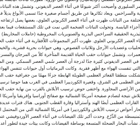
ر السليوري وأصبحت أكثر شيوعًا في أثناء العصر الديفوني. وتشمل هذه النباتات
ية والسراخس. ويعاد تكاثرها عن طريق أجسام صغيرة جدًا تسمى الأبواغ بديلاً ف
 أجزاء اليابسة. وتحولت النباتات الضخمة التي نمت في تلك المستنقعات فيما بع
البذرية الحقيقية السراخس البذرية والصنوبريات المخروطية (حاملات المخاريط)
العصر الكربوني العلوي. ظهرت أكبر المجموعات اللاّفقارية في أثناء حقب الحي
لبيات وعضديات الأرجل وثلاثيات الفصوص، وهي حيوانات بحرية قشرية، والخي
مرات. وتشمل حيوانات حقب الحياة القديمة المتأخرة كلاً من المرجان والمسرجي
في العصر الديفوني كثيرة جدًا لدرجة أن العصر سُمي العصر السمكي. ومن ال
التي تنفست الهواء مع أظهر فقرية. وكانت البرمائيات أول حيوانات تتنفس الهوا
لت منطقتا القعائر العظمى الطويلة الهابطة جزءًا مهمًا من جغرافية حقب الحي
بلاش العظمى في الشرق، وقعيرة الكوردييرا العظمى في الغرب هما حوضا ترس
الأراضي المجاورة. واختفى حوض ترسيب الأبلاش بالقرب من نهاية حقب الحيا
بلاش نتيجة لتصادم صفيحة أمريكا الشمالية مع صفائح أوراسيا وإفريقيا وأمريكا ال
القارات العظمى أيضًا الهند وأستراليا وقارة القطب الجنوبى. هناك فترات عديدة ف
حار أحواض ترسيب الأبلاش والكوردييرا في أمريكا الشمالية التي من المحتمل ازد
ء. نشأت البحار الضحلة المتسعة بوساطة الفيضانات وكانت بيئات جيدة لتطور أعدا