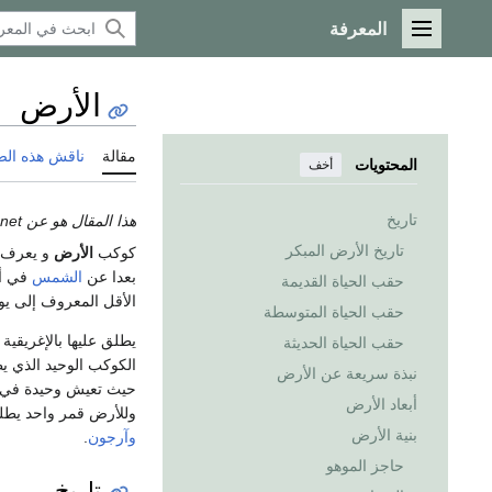
المعرفة
القائمة الرئيسية
الأرض
مقالة
ناقش هذه ال
المحتويات
أخف
تاريخ
هذا المقال هو عن the planet. إذا كنت تريد الاستخدامات الأخرى، انظر
تاريخ الأرض المبكر
كوكب
الأرض
و يعرف 
بعدا عن
الشمس
في أ
حقب الحياة القديمة
الأقل المعروف إلى يوم
حقب الحياة المتوسطة
حقب الحياة الحديثة
الكوكب الوحيد الذي يظ
نبذة سريعة عن الأرض
حيث تعيش وحيدة في ال
أبعاد الأرض ‏
وللأرض قمر واحد يطلق عليه لونا (Luna) . متوسط درجة حرا
بنية الأرض
وآرجون
.
حاجز الموهو
تاريخ