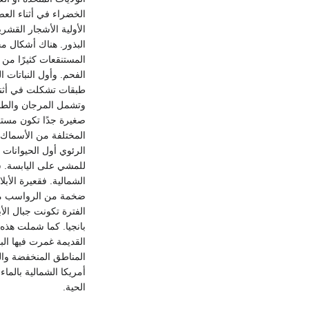
الخضراء في أثناء العص
الأولية الأشجار القشر
المستنقعات كثيرًا من
الفحم. وأول النباتات 
طبقات تشكلت في أثناء 
وتشمل المرجان والطح
صغيرة جدًا تكون مستع
المختلفة من الأسماك 
الرئوي أول الحيوانات 
للمشي على اليابسة. شك
الشمالية. فقعيرة الأ
ضخمة من الرواسب من 
الفترة تكونت جبال الأ
بانجيا. كما شملت هذه 
القديمة غمرت فيها الب
أمريكا الشمالية بالما
الحية.