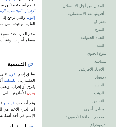
ترجع لسبعة ملايين س
النضال من أجل الاستقلال
الإنسان المنتصب
،
الإن
أفريقيا بعد الاستعمارية
إثيوپيا
والتي ترجع إلى ح. 200.000 سنة
الجغرافيا
القارة الوحيدة التي ت
المناخ
تضم القارة عدد متنوع
الحياة الحيوانية
معظم أفريقيا. ونشأت 
البيئة
التنوع الحيوي
السياسة
التسمية
الاتحاد الأفريقي
يطلق إسم
أفري
على ا
الاقتصاد
الكلمة إلى
الفينيقية
أف
الحديد
إفري
أو إفران، وتعن
يفرن
الأمازيغية التي
الذهب
النحاس
وقد أصبحت
قرطاج
في 
معادن أخرى
أما الجزء الأخير من ا
الإسم في أحد أشكاله 
مصادر الطاقة الأحفورية
الديموغرافيا