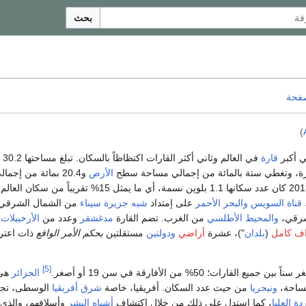
بحث
صفحة
)
قارة
في العالم وثاني أكثر القارات اكتظاظاً بالسكان. تبلغ مساحتها 30.2 مليون كم
رة، وتغطي ستة بالمائة من إجمالي مساحة سطح
الأرض
و20.4 بمائة من إج
قناة السويس
والبحر الأحمر
على إمتداد
شبه جزيرة سيناء
من الشمال الشرقي
شرقي،
والمحيط الأطلسي
من الغرب. تضم القارة
مدغشقر
وعدد من
الأرخبيلات
.
اف كامل
(
بلدان
")، عشرة
أراضي
ودولتين
مستقلتين
بحكم الأمر الواقع
ذات اعتر
[5]
 القارات؛ 50% من الأفارقة في سن 19 أو أصغر.
الجزائر
هي 
مساحة،
ونيجريا
من حيث عدد السكان. أفريقيا، خاصة
شرق أفريقيا
الوسطى، تجتم
دة العليا
، كما استدل على ذلك من خلال اكتشاف
أشباه البشر
وأسلافهم، والذي تب