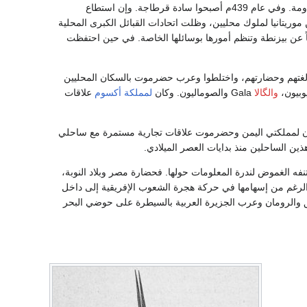
إفريقية. وفي عام 429م، نزل الفاندال القادمون من إسبانية بقيادة جيسيرك في مراكش من دون مقاومة. وفي عام 439م أصبحوا سادة قرطاجة. وإن استطاع
طروا إلى التخلي عن موريتانيا لملوك محليين، وظلت اتحادات القبائل الكبرى المحلية
اً عن بيزنطة وتنظم أمورها بوسائلها الخاصة. في حين احتفظت
لغتهم وحضارتهم، واختلطوا وعرب حضرموت بالسكان المحليين
وبيون،
والگالا
Gala والصوماليون. وكان
لمملكة أكسوم
علاقات
م). وكان لمملكتي اليمن وحضرموت علاقات تجارية مستمرة مع ساحلي
ذين الساحلين منذ بدايات العصر الميلادي.
كتنفه الغموض لندرة المعلومات حولها. فحضارة مصر وبلاد النوبة،
لرغم من إسهامها في حركة هجرة الشعوب الإفريقية إلى داخل
ريق والرومان وعرب الجزيرة العربية بالسيطرة على حوضي البحر