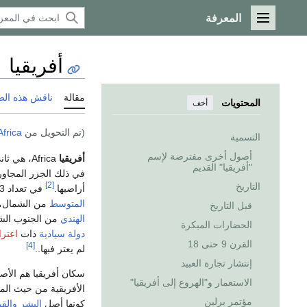
المعرفة
القائمة الرئيسية
أفريقيا
مقالة
ناقش هذه ال
المحتويات
أخف
(تم التحويل من
Africa
التسمية
أصول أخرى مفترضة لإسم
أفريقيا
Africa، هي ثاني أكبر
"أفريقيا" القديم
في ذلك الجزر المجاو
[2]
التاريخ
أراضيها.
في تعداد 2013 كان عدد سكانها 1.1 بلوين نسمة، أي ما يمثل 15% تقريباً من سكان العالم.
المتوسط
من الشمال،
قبل التاريخ
الهندي
من الجنوب ال
الحضارات المبكرة
دولة سيادية
ذات
اعتر
القرن 9 حتى 18
[4]
لم يعتر فبها..
إنتشار تجارة العبيد
سكان أفريقيا هم الأصغر سناً بين جميع
الاستعمار و"الهروع إلى أفريقيا"
الأفريقية من حيث ال
مؤتمر برلين
كونها أصل
البشر
والقر