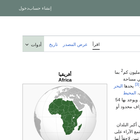
إنشاء حساب
دخول
اقرأ
عرض المصدر
تاريخ
أدوات
2
بما
أفريقيا
مالي مساحة
Africa
[3]
يحدها
البحر
،
المحيط
 ويوجد بها 54
اف محدود أو
أكبر البلدان
ع الآراء على
ين لاحقاً أنها