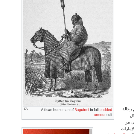
 رحالة
African horseman of
Baguirmi
in full
padded
armour
suit
ال
ن من
لإمارات