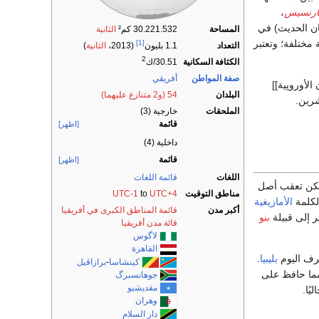
فارنسيس
،
ان الحديث) في
المساحة
30.221.532 كم²
الثانية
ختلفة؛ وتعتبر
[1]
التعداد
1.1 بليون
(2013،
الثانية
)
2
الكثافة السكانية
30.51/ك
صفة المواطن
أفريقي
 الأوروپية]]
البلدان
54 (و2 متنازع عليهما)
رين.
الملحقات
خارجية (3)
قائمة
[اظهر]
داخلية (4)
قائمة
[اظهر]
اللغات
قائمة اللغات
مكن تعقب أصل
مناطق التوقيت
UTC+4
to
UTC-1
الأمازيغية
أكبر مدن
قائمة المناطق الكبرى في أفريقيا
ر إلى قبيلة
بنو
قائة مدن أفريقيا
لاگوس
القاهرة
عرف اليوم
بليبيا
.
كينشاسا
-
برازاڤيل
ا حافظ على
جوهانسبرگ
مقديشيو
يًا.
وهران
دار السلام