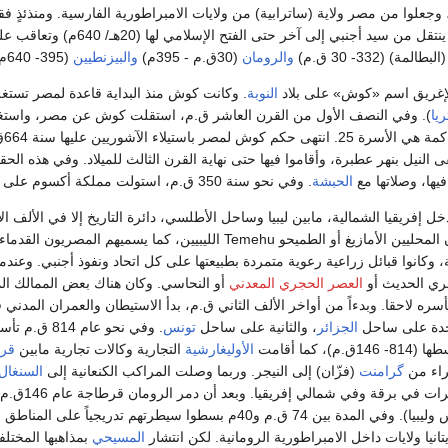
 وجعلوا من مصر ولاية (ساترابية) من ولايات الامبراطورية الفارسية. ومنذئذٍ ف
وأخذ زمام الأمور فيها ينتقل من سيد أجنبي إلى آخ
البطالمة) (332- 30 ق.م)
والرومان
(30ق.م - 395م)
والبيزنطيين
(395- 640م).
لإغريق اسم «كوش» على بلاد
النوبة
. وكانت كوش منذ البداية قاعدة لمصر تستغل ثر
ريا
). وفي النصف الأول من القرن العاشر ق.م، استقلت كوش عن مصر، واستغلت
 النيل بنهر عطبرة، وأقاموا فيها حتى نهاية القرن الثالث للميلاد. وفي هذه الح
فيها، وصلاتها مع
الحبشة
. وفي نحو سنة 350 ق.م، استولت مملكة أكسوم على كوش، ونهبتها ودمرتها.
تدخل إفريقيا الشمالية، مابين ليبيا وساحل الأطلسي، دائرة التاريخ إلا في الألف
ويبدو أن ظهور السكان المحليين الأمازيغ أو الطميحو Temehu ال
ة، وكانوا قبائل زراعية رعوية متمردة بطبيعتها على كل اتحاد ونفوذ أجنبي. وعند
ري الحديث أو
العصر الحجري المعدني
أو النحاسي. وكان هناك بعض الممالك الم
ره لاحقا. وبدءاً من أواخر الألف الثاني ق.م، بدأ الاستيطان والعمران المدني 
احدة على ساحل
الجزائر
، والثانية على ساحل
تونس
. وفي نحو 
 كما أقامت
الأوليغارشية
التجارية وكالات تجارية مابين
قر
حراء من
گرامنت
(فزّان) إلى النيجر. وربما وصلت المراكب الكنعانية إلى
السنغال
ة وفي شمالي إفريقيا. وبعد أن دمر الرومان قرطاجة عام 146ق.م تخلصوا من الأمراء الأمازيغ (
مقاطعة إفريقية (تونس وليبيا). وفي المدة بين 74 ق.م و40م بسطو
انيا ولايات داخل الامبراطورية الرومانية. لكن انتشار
المسيحي
بمذاهبها المختل