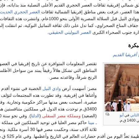
الي إفريقية ثقافات العصر الحجري القديم الأعلى النصلية منذ بداياته، فإن معظ
ذا العصر، عرفت بعض مناطق إفريقيا الشمالية ثقافات
العصر الحجري الحديث
(الألف الخامس ق.م) ووادي النيل قبل السلالة المصرية الأولى
250ق.م مع جفاف المناخ الصحراوي، كما تدل على ذلك ثقافة التماثيل النوكية، ثم انتقل
ارة جنوب الصحراء الكبرى
العصر النيوليتي الحقيقي
.
بكرة
 أفريقيا القديم
تقتصر المعلومات المتوافرة عن تاريخ إفريقيا في العصو
المناطق التي تشكل هلالاً رقيقاً يمتد من سواحل الأطل
الزنج شرقاً، وقاعدته مصر.
مصر: أسهمت أرض
وادي النيل
الخصبة في نشوء أقدم ا
وأغناها في إفريقية. وقد تطورت هذه المجتمعات لتؤلف ب
صغيرة، أصبحت بعض مدنها مراكز حكومية وتجارية. وف
3400ق.م توحدت هذه الدول في مملكتين متنافستين هما
ثاني
في
أبو
(الصعيد)
ومملكة مصر السفلى
(
الدلتا
). وفي نحو سنة 3200ق.م نجح
.م.
ـ مينا
حاكم مصر العليا في توحيد المملكتين في مملكة 
ثلاثة آلاف سنة، وحكمت مصر فيها 
 تعدُّ اليوم من أقدم حضارات العالم في التاريخ وأعظمها. وفي عام 525 ق.م، غزا