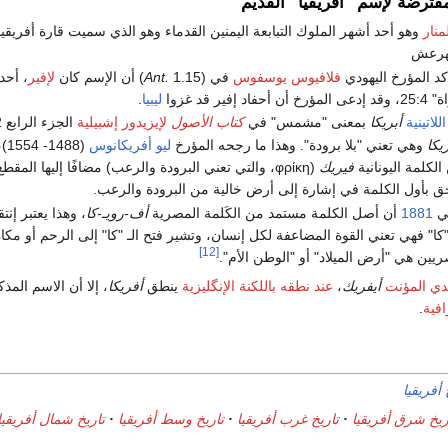
ترضة لإسم "أفريقيا" القديم
نار
وهو أحد أشهر الملوك التبابعة اليمنين القدماء وهو الذي سميت قارة أفريقي
يهرعش
كد المؤرخ اليهودي
فلافيوس يوسفوس
في (
1.15) أن الإسم كان
Ant.
لإفير
، أحد
فير قد غزوا
ليبيا
.
اللاتينية
أبريكا
بمعنى "مشمس" في
كتاب الأصول
لإيزيدور إشبيلية
الجزء الرابع 5.2.
يكا
وهي تعني "بلا برودة". وهذا ما رجحه المؤرخ
ليو أفريكانوس
(8
لكلمة اليونانية
فيريك
(φρίκη، والتي تعني البرودة والرعب) مضافًا إليها المق
ي
1881
أن أصل الكلمة مستمد من الكَلمة المصرية
أف-رويـ-كا
، وهذا يعتبر إنتق
الـ"كا" فهي تعني القوة المضاعفة لكل إنسان، وتشير فتح الـ "كا" إلى الرحم أو مكان 
[12]
ريين هي "أرض الميلاد" أو "الوطن الأم".
ندي المؤنت
أيفريك
،
عند نطقه باللكنة الإنگليزية
ينطق
أفريكا
، إلا أن الاسم المذك
افية
.
 أفريقيا
ريخ شرق أفريقيا
تاريخ غرب أفريقيا
تاريخ وسط أفريقيا
تاريخ شمال أفريقيا