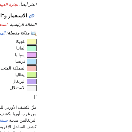
انظر أيضاً:
تجارة العبيد
الاستعمار و"ال
المقالة الرئيسية:
استعم
مقالة مفصلة
:
الهر
بلجيكا
ألمانيا
إسپانيا
فرنسا
المملكة المتحدة
إيطاليا
الپرتغال
الاستقلال
]]
مرَّ الكشف الأوربي لل
من غرب أوربا بكشف سو
البرتغاليين مدينة
سبتة
كشف الساحل الإفريقي الغربي ك