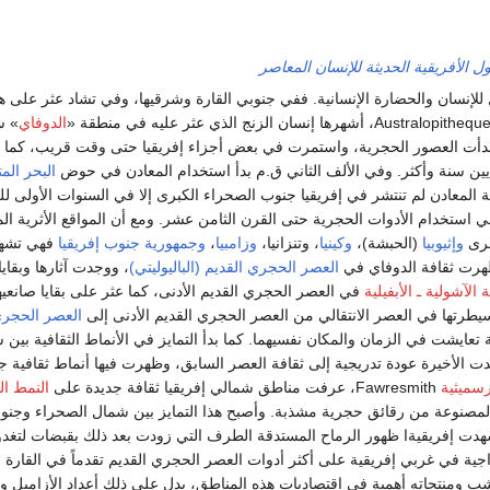
ل الأفريقية الحديثة للإنسان المعاصر
أول للإنسان والحضارة الإنسانية. ففي جنوبي القارة وشرقيها، وفي تشاد عثر على 
الدوفاي
» ش
ام حين بدأت العصور الحجرية، واستمرت في بعض أجزاء إفريقيا حتى وقت قريب، كما 
لايين سنة وأكثر. وفي الألف الثاني ق.م بدأ استخدام المعادن في حوض
البحر ال
 المعادن لم تنتشر في إفريقيا جنوب الصحراء الكبرى إلا في السنوات الأولى ل
 استخدام الأدوات الحجرية حتى القرن الثامن عشر. ومع أن المواقع الأثرية ال
برى
وإثيوبيا
(الحبشة)،
وكينيا
، وتنزانيا،
وزامبيا
،
وجمهورية جنوب إفريقيا
فهي تشهد
ظهرت ثقافة الدوفاي في
العصر الحجري القديم (الباليوليتي)
، ووجدت آثارها وبقاي
ة الآشولية ـ الأبفيلية
في العصر الحجري القديم الأدنى، كما عثر على بقايا صانعيها
ت سيطرتها في العصر الانتقالي من العصر الحجري القديم الأدنى إلى
العصر الحجري
 تعايشت في الزمان والمكان نفسيهما. كما بدأ التمايز في الأنماط الثقافية بين
 الأخيرة عودة تدريجية إلى ثقافة العصر السابق، وظهرت فيها أنماط ثقافية 
رسميثية
Fawresmith، عرفت مناطق شمالي إفريقيا ثقافة جديدة على
النمط ال
مصنوعة من رقائق حجرية مشذبة. وأصبح هذا التمايز بين شمال الصحراء وجنوب
دت إفريقيةا ظهور الرماح المستدقة الطرف التي زودت بعد ذلك بقبضات لتغدو 
جية في غربي إفريقية على أكثر أدوات العصر الحجري القديم تقدماً في القار
 ومنتجاته أهمية في اقتصاديات هذه المناطق، يدل على ذلك أعداد الأزاميل وا