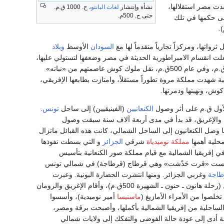
قدت مصر استقلالها،
نشأة وإنتشار
لغات البانتو
، ح. 1000 ق.م.
حتى ح. 500م.
ر حتى الفتح الإسلامي لها (20هـ/ 640م) وتعاقب على حكمها في تلك
واتها، ومركزاً تجارياً متقدماً لها مع
السودان
الأوسط
وبلاد
 انقسام الامبراطورية الحديثة في مصر وضعفها لتستولي عليها،
وتؤسس فيها أسرة حاكمة هي الأسرة 25. انتهى حكم كوش لمصر باستيلاء الآشوريين عليها سنة 664ق.م، وفي عام 500ق.م، نقل ملوك كوش عاصمتهم من «نباته»
قبة شهدت مملكة مروة تطوراً مستقلاً، وامتازت بطابعها الإفريقي،
 الأول ق.م على أثر وصول
الكنعانيين
(الفينيقيين) إلى ساحل
تونس
.
ليبيين، كما يسميهم المصريون القدماء والإغريق، قد بدأ في مدى أربعة آلاف سنة سبقت وصول
ما وصل الكنعانيون إلى الساحل الشمالي، كانت هذه القبائل ماتزال
حلية أهمها
مملكة نوميدياة
شرقي
الجزائر
و التي بسطت نفوذها
في إفريقيا الشمالية مع قيام مملكة صور الكنعانية بتأسيس
عام 814 ق.م تأسست «قرت حَدْشت» وهي قرطاج (قرطاجة) في شمالي تونس
طاجة
وغربي الجزائر. ومنها انتشرت الحضارة البونية. وعبرت
(رحلة هانون ـ حنون ـ الشهيرة 500ق.م)، وأقام الإغريق والرومان
ماسنيسا
أمير نوميدية)، وأسسوا
ا سيطرتهم تدريجياً على المناطق الساحلية من إفريقيا الشمالية بأكملها، وأصبحت برقة ومصر،
فة أدى إلى عودة حالة الفوضى والتفكك إلى ولايات شمالي