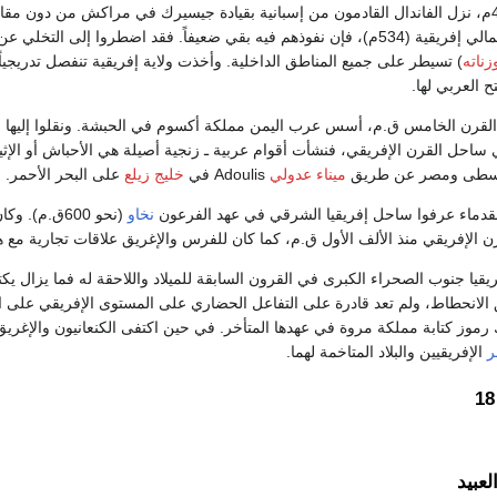
البيزنطيون استعادة شمالي إفريقية (534م)، فإن نفوذهم فيه بقي ضعيفاً. فقد اض
زناته
) تسيطر على جميع المناطق الداخلية. وأخذت ولاية إفريقية تنفصل تدريجي
 العربي لها.
 القرن الخامس ق.م، أسس عرب اليمن مملكة أكسوم في الحبشة. ونقلوا إليها 
احل القرن الإفريقي، فنشأت أقوام عربية ـ زنجية أصيلة هي الأحباش أو الإثي
الوسطى ومصر عن طريق
ميناء عدولي
Adoulis في
خليج زيلع
على البحر الأحمر.
لقدماء عرفوا ساحل إفريقيا الشرقي في عهد الفرعون
نخاو
(نحو 600ق.
ن الإفريقي منذ الألف الأول ق.م، كما كان للفرس والإغريق علاقات تجارية مع ه
إفريقيا جنوب الصحراء الكبرى في القرون السابقة للميلاد واللاحقة له فما يزال ي
لانحطاط، ولم تعد قادرة على التفاعل الحضاري على المستوى الإفريقي على ا
فك رموز كتابة مملكة مروة في عهدها المتأخر. في حين اكتفى الكنعانيون والإغ
ر
الإفريقيين والبلاد المتاخمة لهما.
لعبيد