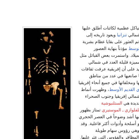
هياكل عظمية لكائنات أطلق عليها
مالي
تنزانيا
ويعود تاريخه إلى
تم العثور على بقايا عظام بشرية
متوسط
مؤذناً بنهاية العصور
لميلاد. واستمرت بعض القبائل مثل
مميزة قليلة العدد في شمالي
 على أن إفريقية عرفت ثقافات
ا صانعيها في عدد من مناطق
 ومخلفاتها في جميع أنحاء إفريقيا
 القديم الأوسط
، وظهرت أنماط
 شمالي إفريقيا وجنوب الصحراء
جديدة هي
الستلنبوشية
لفلوازي ـ الموستيري
تمتاز بظهور
ها أشد وضوحاً في العصر الحجري
أسلحة وأدوات أكثر فاعلية. وقد
ة وهي رؤوس سهام طويلة
لمظافر والفؤوس التي عثر عليها.