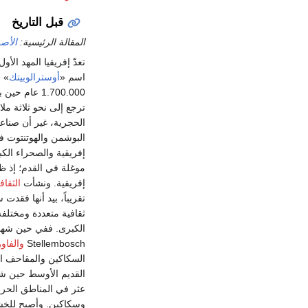
قبل التاريخ
المقالة الرئيسية:
الأصو
تعدّ إفريقيا المهد ال
اسم «
أوسترالوبيتك
» Australopitheque، أشهرها إنسان الزنج الذي عثر عليه في منطقة «
1.700.000 ع
ترجع إلى نحو ثلاثة م
الحجرية، غير أن صناعة
البوشمن والهوتنتوت في
إفريقية والصحراء الك
موغلة في القدم؛ إذ 
إفريقية. ونشأت
الثقاف
تقريباً، بيد أنها فقد
ثقافية متعددة ومختلفة
الكبرى. ففي حين شهدت
Stellembosch
والفاو
السكاكين والمقاحف ال
القديم الأوسط حين شه
عثر في المناطق الحرا
وسكاكين. وأصبح للخشب