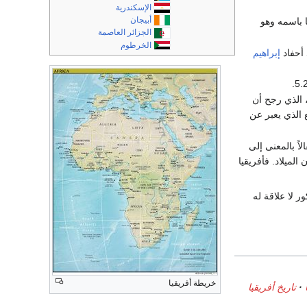
الإسكندرية
أبيجان
ا باسمه وهو
الجزائر العاصمة
الخرطوم
 أحفاد
إبراهيم
148- 1554)، الذي رجح أن
طع الذي يعبر عن
الاً بالمعنى إلى
الميلاد. فأفريقيا
ور لا علاقة له
خريطة أفريقيا
تاريخ أفريقيا