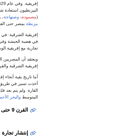
(
مصمودة
،
وصنهاجة
،
و
بيزنطة
بمصر حتى الفتح
إفريقية الشرقية: في
في هضبة الحبشة وفي س
تجارية مع إفريقية 
ويعتقد أن المصريين ا
إفريقية الشرقية والقر
أما تاريخ بقية أنحاء 
أخذت تسير في طريق ا
القارة. ولم يتم بعد 
المتوسط
والبحر الأحم
القرن 9 حتى 18
إنتشار تجارة ا