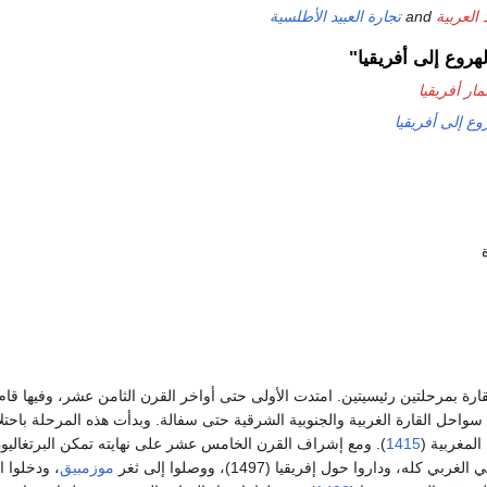
 العربية
and
تجارة العبيد الأطلسية
هروع إلى أفريقيا"
ار أفريقيا
وع إلى أفريقيا
قارة بمرحلتين رئيسيتين. امتدت الأولى حتى أواخر القرن الثامن عشر، وفيها قام
احل القارة الغربية والجنوبية الشرقية حتى سفالة. وبدأت هذه المرحلة باحتل
المغربية (
1415
). ومع إشراف القرن الخامس عشر على نهايته تمكن البرتغاليو
له، وداروا حول إفريقيا (1497)، ووصلوا إلى ثغر
موزمبيق
، ودخلوا ا