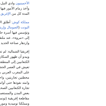
الأخمينيون
وادي النيل،
المدة كل من
الإغريق
(
مملكة كوش
: أطلق ا
البونت
(
الصومال
وإريت
إلى «مروة»، عند ملتقى
وازدهار صناعة الحديد 
إفريقيا الشمالية: لم 
الكنعانيين إلى المنطق
تعيش في العصر الحج
على المغرب العربي بأس
محطتين تجاريتين، و
وامتد نفوذها حتى أواسطها (814- 146ق.م)،
تجارة الكنعانيين الص
بعض المدن والمستعمرات في برق
ومملكتا نوميدية وموريت