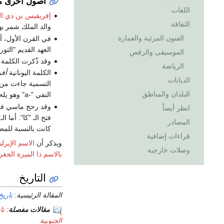
أصول أخرى مف
اللغات
إفريقيس بن ذي الم
الثقافة
والد الملك شمر 
الفنون المرئية والعمارة
في القرن الأول، أ
العهد القديم "التوراة" 25:4، وقد إدعى المؤرخ أن أحفاد إ
الموسيقى والرقص
وقد ذٌكرت الكلمة
الرياضة
الكلمة اليونانية
أفر
الديانات
التسمية جاءت من ا
البلدان والمناطق
النفي "-a" وهو يلحق بأول الكلمة في إشارة إلى أرض خالية من البرودة والرعب.
وقد رحج ماسي ف
انظر أيضاً
فتح الـ "كا". أما 
المصادر
كانت بالنسبة للمص
قراءات إضافية
ويذكر أن
الاسم الإيرل
وصلات خارجية
بالاسم ذا الميزة الجغر
التاريخ
المقالة الرئيسية:
تاريخ
مقالات مفصلة
:
تا
الجنوبية