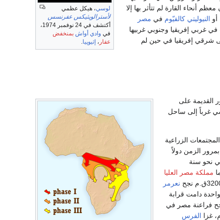
م أنحاء القارة لم تتأثر بها إلا
لوسي
، هيكل عظمي
لأسترالوپثيكس عفرنسس
أو
النيوليتي
كالفيّوم
في
مصر
أكتشف في 24 نوفمبر 1974،
 بنحو 1000عام، وانتشرت هذه الثقافات في غربي إفريقيا وجنوبي غربيها
في
وادي أواش
بمنخفض
ت إلى شرقي إفريقيا في حين لم
عفار
،
إثيوپيا
.
ر القديمة على
سي غرباً إلى ساحل
لمجتمعات الزراعية
مرور الزمن دولاً
ي نحو سنة
مملكة مصر العليا
نعرمر
واحدة دامت قرابة
30 أسرة ملكية. ونجح فراعنة مصر في
الفرس