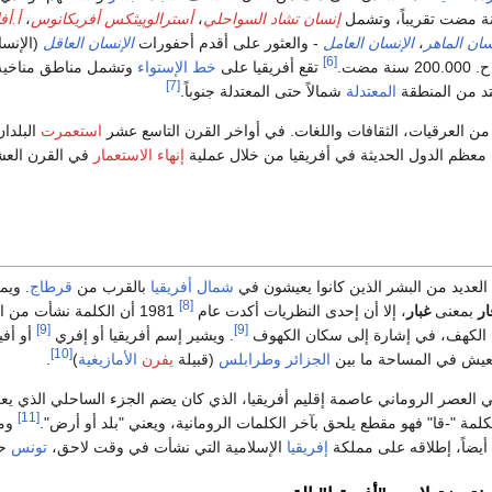
نة مضت تقريباً، وتشمل
إنسان تشاد السواحلي
،
أسترالوپيثكس أفريكانوس
،
أ.أ
سان الماهر
،
الإنسان العامل
- والعثور على أقدم أحفورات
الإنسان العاقل
(الإنس
[6]
 مضت.
تقع أفريقيا على
خط الإستواء
وتشمل مناطق مناخية م
[7]
متد من المنطقة
المعتدلة
شمالاً حتى المعتدلة جنوباً.
 من العرقيات، الثقافات واللغات. في أواخر القرن التاسع عشر
استعمرت
البلدان
معظم الدول الحديثة في أفريقيا من خلال عملية
إنهاء الاستعمار
في القرن العش
لعديد من البشر الذين كانوا يعيشون في
شمال أفريقيا
بالقرب من
قرطاج
. وي
[8]
ار
بمعنى
غبار
، إلا أن إحدى النظريات أكدت عام
1981 أن الكلمة نشأت من الكلمة
[9]
[9]
ي الكهف، في إشارة إلى سكان الكهوف
. ويشير إسم أفريقيا أو إفري
أو أفي
[10]
 تعيش في المساحة ما بين
الجزائر
وطرابلس
(قبيلة
يفرن
الأمازيغية
)
.
العصر الروماني عاصمة إقليم أفريقيا، الذي كان يضم الجزء الساحلي الذي ي
[11]
لكلمة "-قا" فهو مقطع يلحق بآخر الكلمات الرومانية، ويعني "بلد أو أرض".
ومم
أيضاً، إطلاقه على مملكة
إفريقيا
الإسلامية التي نشأت في وقت لاحق،
تونس
حال