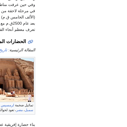
وفي حين عرفت مناطق شم
في مرحلة لاحقة من ه
بعد عام 0
تعرف معظم أنحاء الق
الحضارات الم
المقالة الرئيسية:
تاريخ
تماثيل ضخمة
لرمسيس ال
سمبل
،
مصر
، تعود لحوالي 1400 ق
بناء حضارة إفريقية عظيمة