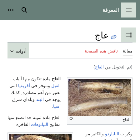
المعرفة
القائمة الرئيسية
بحث
أدوات
عاج
تبديل عرض جدول المحتويات
مقالة
ناقش هذه الصفحة
أدوات
(تم التحويل من
العاج
)
العاج
مادة تتكون منها أنياب
الفيل
وتتوفر في
أفريقيا
التي
تعتبر من أهم مصادره, كذلك
يوجد في
الهند
وبلدان شرق
آسيا
.
العاج مادة ثمينة جدا تصنع منها
العاج
مفاتيح
البيانوهات
الفاخرة
وكرات
البلياردو
والكثير من