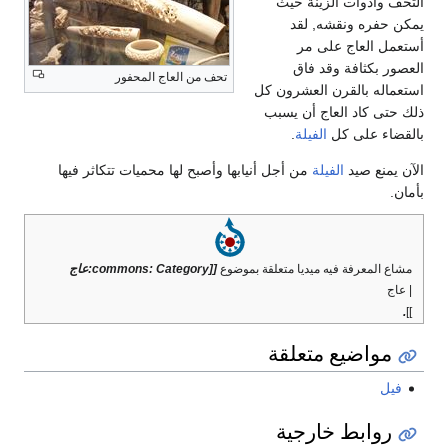
التحف وأدوات الزينة حيث
يمكن حفره ونقشه, لقد
أستعمل العاج على مر
العصور بكثافة وقد فاق
تحف من العاج المحفور
استعماله بالقرن العشرون كل
ذلك حتى كاد العاج أن يسبب
بالقضاء على كل
الفيلة
.
الآن يمنع صيد
الفيلة
من أجل أنيابها وأصبح لها محميات تتكاثر فيها
بأمان.
مشاع المعرفة فيه ميديا متعلقة بموضوع
[[commons: Category:عاج
| عاج
.
]]
مواضيع متعلقة
فيل
روابط خارجية